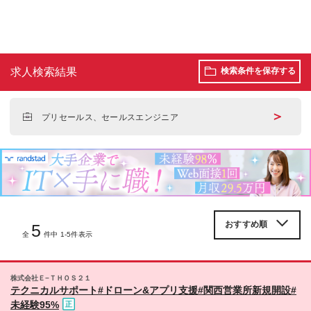
求人検索結果
検索条件を保存する
＞
プリセールス、セールスエンジニア
5
全
件中 1-5件表示
株式会社Ｅ−ＴＨＯＳ２１
テクニカルサポート#ドローン&アプリ支援#関西営業所新規開設#
未経験95%