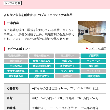
より良い未来を創造するITのプロフェッショナル集団
仕事内容
売上好調を続け、増益を記録している当社。さらなる
事業拡大・成長を目指すため、現場体制の強化が求め
られています。そのため当社に新たな風を吹かせ、一
緒に盛り上げてくれる仲間を募集します。
アピールポイント
アイコンの説明
職種未経験OK
業種未経験OK
第二新卒OK
学歴不問
経験者限定
研修・教育あり
転勤なし
リモートOK
土日祝休み
残業20時間以内
産育休活用有
服装自由
女性管理職在籍
休日120日～
育児と両立
ブランクOK
時短勤務あり
資格取得支援
副業OK
国認定取得
応募資格
■何らかの開発言語（Java、C#、VB.NET等）による
開発経験 （2年以上） ■学歴不問 ＜求める人物像＞ ■
製品販売を主導していくために、主体的な行動が出来
給与
年収：520万円～1000万円 月給：26.5万円～52万円
る方 ■新たな技術情報の習得に向けて、常にアンテナ
（月給＝基本給） ※残業代は全額支給します ※試用期
を張られている方 ■顧客折衝、セミナー登壇など、外
間3ヵ月あり。期間中、給与・待遇などに差異はあり
勤務地
☆出社＆リモートワークの併用OK！ご自身の都合に