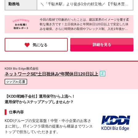
る方 ★素直に物事を受け入れられる方 ★最新技術や
額支給 ※経験・資格・能力等を考慮の上、当社規定に
勤務地
＼「千駄木駅」より徒歩1分の好立地／ 【千駄木営業
ワクワクする仕事に興味がある方
より優遇します。 ※上記の金額に加えて、時間外手当
所】 東京都文京区千駄木3-31-12 ワコーレ千駄木ビ
を全額支給いたします。 ※試用期間3ヵ月あり。期間
ル4階 ☆他の拠点でも募集中！ 【関西営業所】 大阪
中の給与・待遇の差異はありません
今回の取材で印象的だったことは、建設業界のイメージを覆す柔
府大阪市西区西本町1-7-21 ニシモトビル703 【九州
軟な働き方です！土日祝休みと年間休日120日以上で安定した休
営業所】 福岡県福岡市東区千早5-13-38 LeLien香椎
みを確保。さらに時間休の取得やフレックス制、入社1年後から
参道4B ※出張もあり！月に2回程度です (変更の範囲)
のリモートワークなど、一人ひとりのライフスタイルに寄り添う
上記を除く当社関連勤務地
制度が整っています♪産育休の復職実績もあり、時短勤務で活躍
中の社員も多数！ライフステージが変わっても安心して長くキャ
詳細を見る
気になる
リアを築きたい方に、ぜひおすすめしたい企業様です◎
KDDI Biz Edge株式会社
ネットワークSE*土日祝休み*年間休日120日以上
【KDDI戦略子会社】運用保守から上流へ！
運用保守からステップアップしませんか？
仕事内容
KDDIグループの安定基盤！中堅・中小企業のお客さ
まに対し、ITインフラ環境の提案から構築までワンス
トップで担当していただきます。