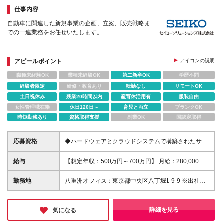
仕事内容
自動車に関連した新規事業の企画、立案、販売戦略ま
での一連業務をお任せいたします。
アピールポイント
アイコンの説明
職種未経験OK
業種未経験OK
第二新卒OK
学歴不問
経験者限定
研修・教育あり
転勤なし
リモートOK
土日祝休み
残業20時間以内
産育休活用有
服装自由
女性管理職在籍
休日120日～
育児と両立
ブランクOK
時短勤務あり
資格取得支援
副業OK
国認定取得
応募資格
◆ハードウェアとクラウドシステムで構築されたサー
ビスの営業経験または開発経験 ◆クラウド基本知識
（AWSが望ましい）、Webサービス設計の基本知識
給与
【想定年収：500万円～700万円】 月給：280,000円
◆市場ニーズや課題の分析力 ◆新しいシステム技術
～430,000円 ◇賞与実績年2回 ◇決算賞与あり ※試用
への興味、関心 ◆高専卒以上の方
期間3ヶ月（期間中の差異なし） ※残業代全額支給
勤務地
八重洲オフィス：東京都中央区八丁堀1-9-9 ※出社し
ている社員が多いですが、状況に応じて在宅勤務可 ※
就業場所変更の範囲:当社の定めるところ
詳細を見る
気になる