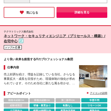
部に向けてお話をすることが得意な方 ▼配属先の詳
ません
合わせてハイブリットな働き方を推進◎ 【本社】東
細情報はこちら ■担当工程（フェーズ）： プリセー
京都港区港南1-2-70 品川シーズンテラス24F ・転勤
ルス／プロフェッショナルサービス／カスタマーサク
の可能性：なし ※屋内禁煙（屋内：加熱式たばこ専用
詳細を見る
気になる
セス ■案件（プロジェクト）規模： 期間：0.5～3ヶ
喫煙室設置／屋外：喫煙専用スペースあり） 【働き
月／人数：2~3名程度 ■環境： ・プログラミング言
方について】 リモートワークメイン（出社は週1回程
語：Java、Ruby on Rails, PHP, Python、
度）
Shell、.NET（C#, VB.NET）、JavaScriptなど ・
OS：Windows、Linux、Android、iOS ・IaaS：
テクマトリックス株式会社
ネットワーク・セキュリティエンジニア（プリセールス・構築）/
Amazon Web Service, Microsoft Azure ・その他開
発環境ツール：Selenium、Appium、各種CIツールな
在宅中心
ど ※担当製品により異なります
より良い未来を創造するITのプロフェッショナル集団
仕事内容
売上好調を続け、増益を記録している当社。さらなる
事業拡大・成長を目指すため、現場体制の強化が求め
られています。そのため当社に新たな風を吹かせ、一
緒に盛り上げてくれる仲間を募集します。
アピールポイント
アイコンの説明
職種未経験OK
業種未経験OK
第二新卒OK
学歴不問
経験者限定
研修・教育あり
転勤なし
リモートOK
土日祝休み
残業20時間以内
産育休活用有
服装自由