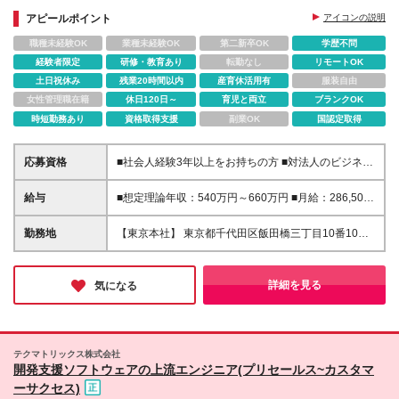
アピールポイント
アイコンの説明
職種未経験OK
業種未経験OK
第二新卒OK
学歴不問
経験者限定
研修・教育あり
転勤なし
リモートOK
土日祝休み
残業20時間以内
産育休活用有
服装自由
女性管理職在籍
休日120日～
育児と両立
ブランクOK
時短勤務あり
資格取得支援
副業OK
国認定取得
応募資格
■社会人経験3年以上をお持ちの方 ■対法人のビジネス
コミュニケーションスキルを有し、下記いずれの経験
もお持ちの方 ・インフラ(サーバーまたはネットワー
給与
■想定理論年収：540万円～660万円 ■月給：286,500
ク)の運用・保守、もしくは検証(テスト)の実務経験
円～351,500円 ※経験・能力等を考慮の上決定します
(目安2年以上) ・アラート検知時の一次対応(手順書に
※想定理論年収は「基本給＋時間外手当＋賞与」とな
勤務地
【東京本社】 東京都千代田区飯田橋三丁目10番10号
沿った連絡、再起動、ログ採取など)の経験 ・ネット
ります ※時間外手当：勤務実績に応じて変動（上記想
ガーデンエアタワー ※入社時8営業日、東京本社で集
ワークやサーバーに関する基礎知識(IPアドレス、
定年収は30時間相当で計算しています） ※賞与：会
合研修がございます (変更の範囲)上記を除く弊社関連
Ping、各種プロトコルの意味が理解できるレベル) ■
社業績、個人別評価に応じて変動します
勤務地
詳細を見る
気になる
学歴不問
テクマトリックス株式会社
開発支援ソフトウェアの上流エンジニア(プリセールス~カスタマ
ーサクセス)