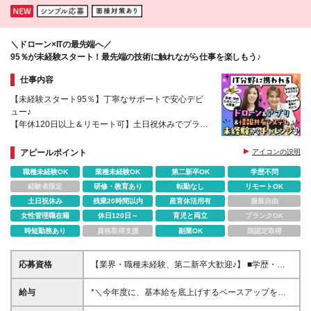
＼ドローン×ITの最先端へ／
95％が未経験スタート！最先端の技術に触れながら仕事を楽しもう♪
仕事内容
【未経験スタート95％】丁寧なサポートで安心デビ
ュー♪
【年休120日以上＆リモート可】土日祝休みでプライ
ベートも充実！
【女性社員多数活躍】時間休も取得でき、長く働きや
アピールポイント
アイコンの説明
すい環境です◎
職種未経験OK
業種未経験OK
第二新卒OK
学歴不問
経験者限定
研修・教育あり
転勤なし
リモートOK
土日祝休み
残業20時間以内
産育休活用有
服装自由
女性管理職在籍
休日120日～
育児と両立
ブランクOK
時短勤務あり
資格取得支援
副業OK
国認定取得
応募資格
【業界・職種未経験、第二新卒大歓迎♪】 ■学歴・経
験一切不問 ※現在の社員の95%が販売や飲食、保険、
看護など未経験からのスタートです！ ＼こんな方に
給与
*＼今年度に、基本給を底上げするベースアップを実
ピッタリです／ ★円滑なコミュニケーションが取れ
施！／* ◆月給23万～40万円＋賞与年2回＋交通費全