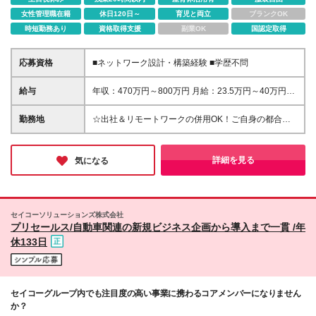
女性管理職在籍
休日120日～
育児と両立
ブランクOK
時短勤務あり
資格取得支援
副業OK
国認定取得
応募資格
■ネットワーク設計・構築経験 ■学歴不問
給与
年収：470万円～800万円 月給：23.5万円～40万円
（月給＝基本給） ※残業代は全額支給します ※試用期
間3ヵ月あり。期間中、給与・待遇などに差異はあり
勤務地
☆出社＆リモートワークの併用OK！ご自身の都合に
ません
合わせてハイブリットな働き方を推進◎ 【本社】東
京都港区港南1-2-70 品川シーズンテラス24F ・転勤
の可能性：なし ※屋内禁煙（屋内：加熱式たばこ専用
詳細を見る
気になる
喫煙室設置／屋外：喫煙専用スペースあり） 【働き
方について】 出社と在宅を組み合わせたハイブリッ
ド勤務を推奨しています。 基本は在宅勤務が中心
で、業務上必要な場合に出社する働き方です。 ※出社
セイコーソリューションズ株式会社
頻度については、面接でご確認ください
プリセールス/自動車関連の新規ビジネス企画から導入まで一貫 /年
休133日
セイコーグループ内でも注目度の高い事業に携わるコアメンバーになりません
か？