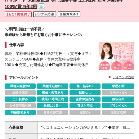
100%*賞与年2回
＼専門知識は一切不要／
未経験から医療とITを繋ぐお仕事にチャレンジ♪
仕事内容
職種・業種未経験OK◆月給27万円～＋賞与◆オフィ
スカジュアルOK◆産休・育休の取得＆復帰率
100％◆充実した研修あり◆IT知識不要◆年間休日
124日◆出張の交通費・宿泊費は会社が全額負担◆時
短勤務あり◆転勤なし
アピールポイント
アイコンの説明
職種未経験OK
業種未経験OK
第二新卒OK
学歴不問
経験者限定
研修・教育あり
転勤なし
リモートOK
土日祝休み
残業20時間以内
産育休活用有
服装自由
女性管理職在籍
休日120日～
育児と両立
ブランクOK
時短勤務あり
資格取得支援
副業OK
国認定取得
応募資格
*＼コミュニケーション力が活きる！／* ◆業界・職種
未経験OK ◆学歴不問 ◆第二新卒OK *＼こんな想いを
お持ちの方にピッタリ／* ◆安定企業で腰を据えて長