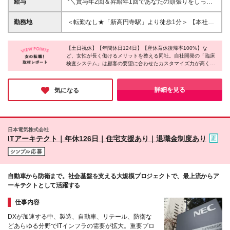
給与
*＼賞与年2回＆昇給年1回であなたの頑張りをしっか
く働きたい方 ◆人とコミュニケーションをとること
り評価／* ◆月給27万円～＋賞与年2回＋各種手当 ※
が好きな方 ◆誰かをサポートする仕事にやりがいを
経験・能力を考慮の上、決定いたします。 ※試用期間
勤務地
＜転勤なし★「新高円寺駅」より徒歩1分＞ 【本社】
感じる方
3ヶ月あり（期間中の給与と待遇に変動なし） ※上記
東京都杉並区梅里1-7-7 新高円寺ツインビル8F (変更
月給には40時間分の固定残業代(66,000円～)を含みま
の範囲)上記を除く当社関連勤務地
す。超過分は別途全額支給いたします。
【土日祝休】【年間休日124日】【産休育休復帰率100%】な
ど、女性が長く働けるメリットを整える同社。自社開発の「臨床
検査システム」は顧客の要望に合わせたカスタマイズ力が高く、
リピート率は驚異の90%を誇ります！売上の9割が既存顧客から
のご依頼のため、数字に追われることなく穏やかな雰囲気で働け
ることが魅力。安定した医療業界で、働きやすさもやりがいも両
詳細を見る
気になる
方手に入れたい方にピッタリの企業です♪
日本電気株式会社
ITアーキテクト｜年休126日｜住宅支援あり｜退職金制度あり
自動車から防衛まで。社会基盤を支える大規模プロジェクトで、最上流からア
ーキテクトとして活躍する
仕事内容
DXが加速する中、製造、自動車、リテール、防衛な
どあらゆる分野でITインフラの需要が拡大。重要プロ