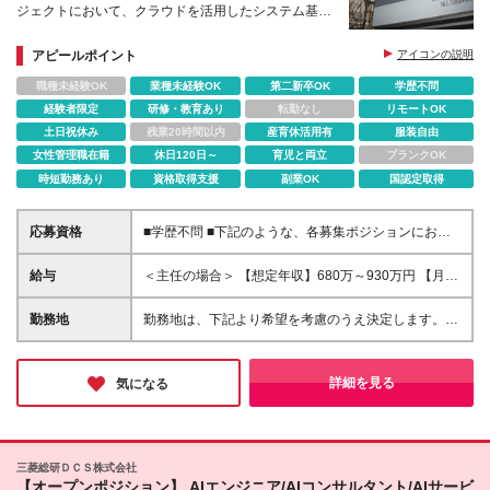
ジェクトにおいて、クラウドを活用したシステム基盤
の構想・設計をリードできるITアーキテクトを増員募
集します。
アピールポイント
アイコンの説明
職種未経験OK
業種未経験OK
第二新卒OK
学歴不問
経験者限定
研修・教育あり
転勤なし
リモートOK
土日祝休み
残業20時間以内
産育休活用有
服装自由
女性管理職在籍
休日120日～
育児と両立
ブランクOK
時短勤務あり
資格取得支援
副業OK
国認定取得
応募資格
■学歴不問 ■下記のような、各募集ポジションにおい
て何らかの知識・経験がある方 ・クラウドをベース
としたプラットフォームSIの提案・設計・構築の全フ
給与
＜主任の場合＞ 【想定年収】680万～930万円 【月
ェーズを経験している事 ・インフラ基盤の「設計、
給】44万～61万円（裁量労働手当9万円～12万円を含
構築・設定、テスト、リリース」の経験を計5年以上
む） ※前職年収、ご経験・スキルを考慮の上、当社規
勤務地
勤務地は、下記より希望を考慮のうえ決定します。 ■
有すること（5年の内、AWSを3年以上有すること）
定により決定いたします。 ※裁量労働制の適用有（職
東京都港区（セレスティン芝三井ビルディング） ■東
・ITアーキテクト（自動車業界／東京） ・AWSによ
務に応じて適用） ※裁量労働制が適用される場合は7
京都港区（本社ビル、三田国際ビル） ■東京都府中市
るアーキ設計・構築経験（3年以上） ・SIer、Web系
時間45分勤務したものとみなす。 ※残業代は別途全
（府中事業場） (変更の範囲)上記を除く当社関連勤務
詳細を見る
気になる
IT企業等でのシステム開発経験10年以上。PJリードの
額支給いたします（主任・課長は裁量労働制のため、
地
経験も含む。 など
労働基準法41条に基づき、休日・深夜のみ残業代を支
給いたします） ※試用期間3ヶ月（期間中の条件に差
異なし） ＜担当の場合＞ 【想定年収】480万～660万
三菱総研ＤＣＳ株式会社
円 【月給】30万～41万円 ※前職年収、ご経験・スキ
【オープンポジション】 AIエンジニア/AIコンサルタント/AIサービ