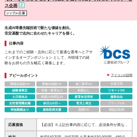
ルを考慮の上、当社規定により決定いたします。 ※残
ス企画
業代は別途全額支給いたします。 ※試用期間3ヶ月
（期間中の条件に差異なし）
生成AI等最先端技術で新たな価値を創出。
安定基盤で志向に合わせたキャリアを描く。
仕事内容
これまでのご経験・志向に応じて最適な選考へとアサ
インするオープンポジション として、AI領域での経
験をお持ちの方を幅広く募集します。
アピールポイント
アイコンの説明
職種未経験OK
業種未経験OK
第二新卒OK
学歴不問
経験者限定
研修・教育あり
転勤なし
リモートOK
土日祝休み
残業20時間以内
産育休活用有
服装自由
女性管理職在籍
休日120日～
育児と両立
ブランクOK
時短勤務あり
資格取得支援
副業OK
国認定取得
応募資格
【必須】※上記仕事内容に応じて、必須条件が異なり
ます。 ■高等学校卒業以上 ■AIシステム開発・技術検
証の場合 ┗AI（生成AI含む）を活用したシステム開
給与
年収540万円～940万円 ※基本給330,000円～489,000