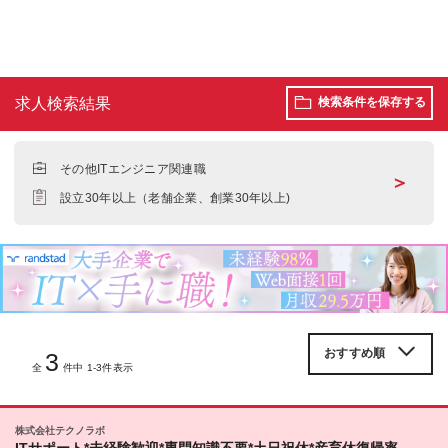
求人検索結果
検索条件を保存する
その他ITエンジニア関連職
＞
設立30年以上（老舗企業、創業30年以上)
3
全
件中 1-3件表示
株式会社テクノラボ
ITサポート*未経験歓迎*専門知識不要*土日祝休*産育休復帰率