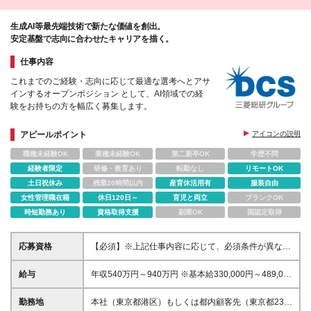
生成AI等最先端技術で新たな価値を創出。
安定基盤で志向に合わせたキャリアを描く。
仕事内容
これまでのご経験・志向に応じて最適な選考へとアサ
インするオープンポジション として、AI領域での経
験をお持ちの方を幅広く募集します。
アピールポイント
アイコンの説明
職種未経験OK
業種未経験OK
第二新卒OK
学歴不問
経験者限定
研修・教育あり
転勤なし
リモートOK
土日祝休み
残業20時間以内
産育休活用有
服装自由
女性管理職在籍
休日120日～
育児と両立
ブランクOK
時短勤務あり
資格取得支援
副業OK
国認定取得
応募資格
【必須】※上記仕事内容に応じて、必須条件が異なり
ます。 ■高等学校卒業以上 ■AIシステム開発・技術検
証の場合 ┗AI（生成AI含む）を活用したシステム開
給与
年収540万円～940万円 ※基本給330,000円～489,000
発、導入、または利活用の実務経験をお持ちの方。
円 ※試用期間中の給与・待遇は本採用と同額 ※賃金形
■AI導入・利活用コンサルティングの場合 ┗IT業界に
態 月給制 ※6ヶ月の試用期間あり（試用期間中の
勤務地
本社（東京都港区）もしくは都内顧客先（東京都23区
おける顧客対応・プロジェクト推進のご経験をお持ち