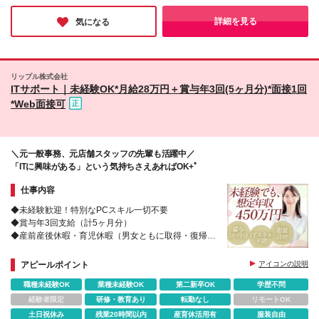
支給） みなし残業代（月20時間分：53,500円）を
ながら働ける新しい体制がとても魅力的でした。女性の活躍推進
集では「正社員」または「契約社員」での採用となり
含む。超過分別途支給。 ※試用期間3～6ヵ月あり。
を本気で考えている同社なら、ブランクがある方や経験が浅い方
詳細を見る
気になる
ます。 （契約社員の場合：契約期間1年／更新有（契
└期間中は月額30万円を支給。 みなし残業代／月
でも自分らしく輝けると確信しました！
約期間満了時に判断）／更新上限 有（通算契約期間
20時間分：月40,000円含む。超過分別途支給。 └試
の上限5年）） ★正社員・契約社員どちらのスタート
用期間終了後、上記の年俸制へ移行する。その他、待
でも、あなたの強みを活かせる環境をご用意していま
遇の差異はありません。 ■経験・業績・貢献度に応じ
す。
リップル株式会社
て相談の上決定 ■業務委託での勤務も相談OKです
ITサポート｜未経験OK*月給28万円＋賞与年3回(5ヶ月分)*面接1回
*Web面接可
＼元一般事務、元店舗スタッフの先輩も活躍中／
「ITに興味がある」という気持ちさえあればOK+ﾟ
仕事内容
◆未経験歓迎！特別なPCスキル一切不要
◆賞与年3回支給（計5ヶ月分）
◆産前産後休暇・育児休暇（男女ともに取得・復帰実
績あり）
◆20代～30代が多数活躍
アピールポイント
アイコンの説明
◆34期連続増収増益の安定基盤を持つグループ企業
職種未経験OK
業種未経験OK
第二新卒OK
学歴不問
経験者限定
研修・教育あり
転勤なし
リモートOK
土日祝休み
残業20時間以内
産育休活用有
服装自由