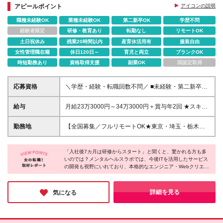
アピールポイント
アイコンの説明
職種未経験OK
業種未経験OK
第二新卒OK
学歴不問
経験者限定
研修・教育あり
転勤なし
リモートOK
土日祝休み
残業20時間以内
産育休活用有
服装自由
女性管理職在籍
休日120日～
育児と両立
ブランクOK
時短勤務あり
資格取得支援
副業OK
国認定取得
応募資格
＼学歴・経験・転職回数不問／ ■未経験・第二新卒
OK ★20～30代が活躍中！同年代の仲間と一緒に働き
たいという方にもピッタリです！ ＼一つでも当ては
給与
月給23万3000円～34万3000円＋賞与年2回 ★スキル
まる方はぜひご応募ください／ □弊社Missionに共感
や適性などを考慮の上、優遇します ★試用期間7カ月
いただける方_ ∟MIssion【障がいという線引きをな
（期間中は月給22万5000円以上、雇用形態やその他
勤務地
【全国募集／フルリモートOK★東京・埼玉・栃木・
くす／メンタルダウンしない世界を創る】 □手に職を
待遇、福利厚生等は同じです） ★上記月給は固定残
愛知・京都・兵庫・熊本で積極採用中】 在宅勤務、
つけたい □IT業界に興味がある □社会課題の解決に関
業代月20時間分（3万1487円以上）を含みます。超過
または関東（東京・神奈川・埼玉など）または関西
心がある □福祉や教育など"人に関わる仕事"にやりが
した場合は別途追加支給します ★残業が20時間に達
「入社後7カ月は研修からスタート」と聞くと、驚かれる方も多
（大阪府・兵庫県など）のプロジェクト先 ▼下記エ
いを感じてきた □人の役に立つ仕事がしたい □人とコ
いのでは？メンタルヘルスラボでは、今後ITを活用したサービス
しなくても、固定残業代は全額支給されます
リアで積極採用中です▼ ・東京都、埼玉県、栃木
の開発も視野にいれており、本格的なエンジニア・Webクリエイ
ミュニケーションを取りながら仕事を進められる □責
県、愛知県、京都府、兵庫県、熊本県 ★フルリモー
ター育成に乗り出すそうです！関連会社が多くのエンジニア育成
任を持って仕事に取り組める □チームワークを大切に
ト可（通勤不要） ★あなたが希望するエリアで勤務
ノウハウを持っていることもあり、質の高い研修が受けられると
できる 今までの経歴よりも、あなた自身のスタン
可 ★転勤はありません(地方在住の方も歓迎します) ■
のこと！エンジニアやクリエイターを目指す方にとって、またと
詳細を見る
気になる
ス、思いを重要視します！
ない絶好のチャンスになりそうです♪
東京本社 東京都港区北青山2-7-13 プラセオ青山ビル3
階 ※スキルやご経験によっては、フルリモート勤務の
ご希望に添えない場合があります。