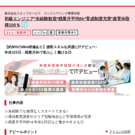
海・九州を中心に47都道府県で勤務いただきます！
【本社】 大阪府大阪市中央区淡路町4-2-13 アーバ
株式会社スタッフサービス エンジニアリング事業本部
ンネット御堂筋ビル4階 【東京支社】 東京都千代田区
初級エンジニア*未経験歓迎*残業月平均8h*育成制度充実*産育休取
霞が関1-4-2 大同生命霞が関ビル3階 【名古屋支
得100％
社】 愛知県名古屋市中区錦1-17-26 ラウンドテラス
伏見2階 【福岡支社】 福岡県福岡市博多区博多駅前1-
15-20 NMF博多駅前ビル7F (変更の範囲)上記を除く
当社関連勤務地 ※関西本社
【約900のWeb研修あり】接客スキルを武器にITデビュー♪
年休125日・残業月8hで私らしく働ける◎
仕事内容
☆未経験でも無理なくスタートできる♪
☆通信教育講座やエリア別勉強会など学習環境が充実
☆残業月平均8h＆年休125日など働きやすさも◎
アピールポイント
アイコンの説明