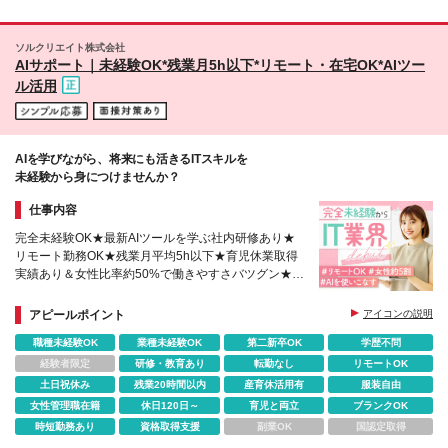
路、岡山、広島、松山、山口、福岡、北九州、長崎、
熊本 ※勤務地一覧以外にも多様な勤務地がございま
ソルクリエイト株式会社
す。まずはご応募ください ※(変更の範囲)上記を除く
AIサポート｜未経験OK*残業月5h以下*リモート・在宅OK*AIツー
当社関連勤務地
ル活用
AIを学びながら、将来にも活きるITスキルを
未経験から身につけませんか？
仕事内容
完全未経験OK★最新AIツールを学ぶ社内研修あり★
リモート勤務OK★残業月平均5h以下★育児休業取得
実績あり＆女性比率約50%で働きやすさバツグン★年
間休日125日（土日祝休み）
アピールポイント
アイコンの説明
職種未経験OK
業種未経験OK
第二新卒OK
学歴不問
経験者限定
研修・教育あり
転勤なし
リモートOK
土日祝休み
残業20時間以内
産育休活用有
服装自由
女性管理職在籍
休日120日～
育児と両立
ブランクOK
時短勤務あり
資格取得支援
副業OK
国認定取得