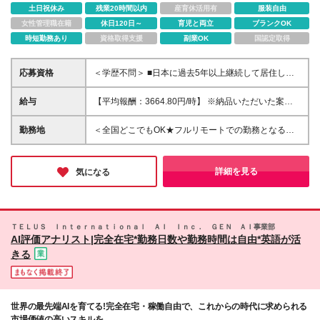
土日祝休み
残業20時間以内
産育休活用有
服装自由
女性管理職在籍
休日120日～
育児と両立
ブランクOK
時短勤務あり
資格取得支援
副業OK
国認定取得
応募資格
＜学歴不問＞ ■日本に過去5年以上継続して居住して
いる方 ■ビジネスレベル以上の英語が使える方 （社内
外との円滑な意思疎通ができる方） ■安定したインタ
給与
【平均報酬：3664.80円/時】 ※納品いただいた案件ベ
ーネット環境、スマートフォン、PCを日常的に利用
ース（成果制）となります
できる方 ■Webブラウザ、検索エンジン、オンライン
勤務地
＜全国どこでもOK★フルリモートでの勤務となるた
調査ツールの利用経験がある方
め通勤不要＞ ※(変更の範囲)上記を除く当社関連勤務
地
詳細を見る
気になる
ＴＥＬＵＳ Ｉｎｔｅｒｎａｔｉｏｎａｌ ＡＩ Ｉｎｃ． ＧＥＮ ＡＩ事業部
AI評価アナリスト|完全在宅*勤務日数や勤務時間は自由*英語が活
きる
世界の最先端AIを育てる!完全在宅・稼働自由で、これからの時代に求められる
市場価値の高いスキルを。