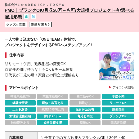
株式会社Ｌｅ’ａＤＥＳＩＧＮ．ＴＯＫＹＯ
PMO｜ブランクOK/月収50万～も可/大規模プロジェクト有/選べる
雇用形態
一人で抱え込まない「ONE TEAM」体制で、
プロジェクトをデザインするPMOへステップアップ！
仕事内容
◎リモート併用、勤務形態の変更OK
◎案件の掛け持ちなしもOK＆チーム体制
◎代表が二児の母！家庭との両立に理解あり
◎大手通信キャリアや大手メーカー案件あり
アピールポイント
アイコンの説明
職種未経験OK
業種未経験OK
第二新卒OK
学歴不問
経験者限定
研修・教育あり
転勤なし
リモートOK
土日祝休み
残業20時間以内
産育休活用有
服装自由
女性管理職在籍
休日120日～
育児と両立
ブランクOK
時短勤務あり
資格取得支援
副業OK
国認定取得
応募資格
＼子育て中の方も歓迎＆ブランクもOK！30代・40代