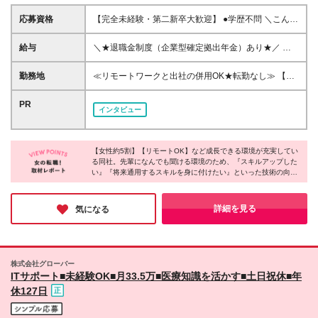
応募資格
【完全未経験・第二新卒大歓迎】 ●学歴不問 ＼こんな
方にピッタリの環境です！／ ★最先端のAIツールに触
れてみたい方 ★無理なく柔軟な環境でIT事務・サポー
給与
＼★退職金制度（企業型確定拠出年⾦）あり★／ ≪
トを始めたい方 ★フラットで笑顔の絶えない職場で
給与≫ 月給25万円 ※社会人経験・ご年齢等を考慮し
自分らしく働きたい方
て決定 ※試用期間6ヶ月中の給与・待遇に差異なし ※
勤務地
≪リモートワークと出社の併用OK★転勤なし≫ 【本
上記月給には固定残業代（16,480円／10時間分）を
社】 東京都文京区後楽2丁目3-28 K.I.S飯田橋8F (変
含みます 超過分は別途全額支給いたします ≪その
更の範囲)上記を除く当社関連勤務地なし
PR
インタビュー
他の手当≫ ・通勤手当(最大40,000円/月額) ・資格手
当 ≪ほぼ全員が初年度から昇給≫ 頑張りを還元した
いという代表の想いは設立以来同じ。 大多数の社員
が初年度から毎年1～3万円程、月給UPしています！
【女性約5割】【リモートOK】など成長できる環境が充実してい
る同社。先輩になんでも聞ける環境のため、『スキルアップした
い』『将来通用するスキルを身に付けたい』といった技術の向上
はもちろん、『プライベートや趣味と無理なく両立させたい』と
いう希望が叶う制度も充実。さらには、頑張った分正当に評価
し、お給料にも還元しているため、年収UPを実現している社員ば
詳細を見る
気になる
かり！納得できる環境で成長したい方にぴったりです！
株式会社グローバー
ITサポート■未経験OK■月33.5万■医療知識を活かす■土日祝休■年
休127日