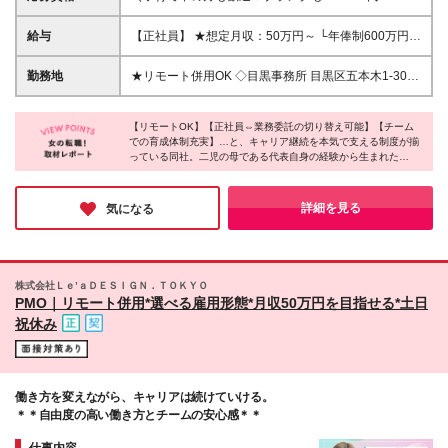
活躍中／ ◇システム開発のPMOの経験 ◇学歴不問 ＼
ココがポイント／ 会社に依存するのではなく、自律
給与
【正社員】 ★想定月収：50万円～ └年俸制600万円～
的にキャリアを形成していく意志や、 自身の強みを
（※月1/12を支給） みなし残業代（月20時間分：
理解し積極的にスキルを磨く姿勢、 そしてプロジェ
67,000円）を含む。超過分別途支給。 ※試用期間3～
勤務地
★リモート併用OK ◇目黒事務所 目黒区五本木1-30-
クト全体を見渡そうとする意欲をお持ちの方を歓迎し
6ヵ月あり。 └期間中は月額40万円を支給。 みなし
1Soholm2B ※(変更の範囲)上記を除く当社関連勤務地
ます。 ※雇用形態について 本募集では「正社員」ま
残業代／月20時間分：月53,500円含む。超過分別途
たは「契約社員」での採用となります。 （契約社員
支給。 └試用期間終了後、上記の年俸制へ移行する。
【リモートOK】【正社員⇔業務委託の切り替え可能】【チーム
の場合：契約期間1年／更新有（契約期間満了時に判
での育成体制充実】…と、キャリア継続を本気で支える制度が揃
その他、待遇の差異はありません。 【契約社員】 ★
っている同社。二児の母である代表自身の経験から生まれた
断）／更新上限 有（通算契約期間の上限5年）） ★正
想定月収：40万円～ └年俸制480万円～（※月1/12を
『ONE TEAM』体制は、一人で抱え込まずにそれぞれが助け合い
社員・契約社員どちらのスタートでも、あなたの強み
支給） みなし残業代（月20時間分：53,500円）を
ながら働ける新しい体制がとても魅力的でした。女性の活躍推進
を活かせる環境をご用意しています。
含む。超過分別途支給。 ※試用期間3～6ヵ月あり。
を本気で考えている同社なら、ブランクがある方や経験が浅い方
詳細を見る
気になる
└期間中は月額30万円を支給。 みなし残業代／月
でも自分らしく輝けると確信しました！
20時間分：月40,000円含む。超過分別途支給。 └試
用期間終了後、上記の年俸制へ移行する。その他、待
遇の差異はありません。 ■経験・業績・貢献度に応じ
株式会社Ｌｅ’ａＤＥＳＩＧＮ．ＴＯＫＹＯ
て相談の上決定 ■業務委託での勤務も相談OKです
PMO｜リモート併用*選べる雇用形態*月収50万円を目指せる*土日
祝休み
働き方を変えながら、キャリアは続けていける。
＊＊自由度の高い働き方とチームの安心感＊＊
仕事内容