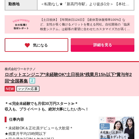
が好きな方 ◆誰かをサポートする仕事にやりがいを
経験・能力を考慮の上、決定いたします。 ※試用期間
勤務地
＜転勤なし★「新高円寺駅」より徒歩1分＞ 【本社】
感じる方
3ヶ月あり（期間中の給与と待遇に変動なし） ※上記
東京都杉並区梅里1-7-7 新高円寺ツインビル8F (変更
月給には40時間分の固定残業代(66,000円～)を含みま
の範囲)上記を除く当社関連勤務地
す。超過分は別途全額支給いたします。
【土日祝休】【年間休日124日】【産休育休復帰率100%】な
ど、女性が長く働けるメリットを整える同社。自社開発の「臨床
検査システム」は顧客の要望に合わせたカスタマイズ力が高く、
リピート率は驚異の90%を誇ります！売上の9割が既存顧客から
のご依頼のため、数字に追われることなく穏やかな雰囲気で働け
ることが魅力。安定した医療業界で、働きやすさもやりがいも両
詳細を見る
気になる
方手に入れたい方にピッタリの企業です♪
株式会社ワーキテクノ
ロボットエンジニア*未経験OK*土日祝休*残業月15h以下*賞与年2
回*全国募集
＊≪完全未経験でも月収30万円スタート≫＊
収入も、プライベートも、絶対大事にしたい方へ！
仕事内容
＊未経験OK＆正社員デビューも大歓迎＊
★残業月平均15時間以下