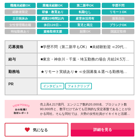
職種未経験OK
業種未経験OK
第二新卒OK
学歴不問
経験者限定
研修・教育あり
転勤なし
リモートOK
土日祝休み
残業20時間以内
産育休活用有
服装自由
女性管理職在籍
休日120日～
育児と両立
ブランクOK
時短勤務あり
資格取得支援
副業OK
国認定取得
応募資格
■学歴不問（第二新卒もOK） ■未経験歓迎 ≪20代未
経験入社63％≫ ≪20代～30代活躍中≫ ≪スマホから
の応募歓迎≫ 当社で専門知識やスキルを身につけ
給与
■東京・神奈川・千葉・埼玉勤務の場合 月給24.5万円
て、キャリアの幅を広げてみませんか？
～55万円＋諸手当 （残業代は全額支給） (20,000円の
地域/住宅手当込み) ■愛知・京都・大阪・兵庫勤務の
勤務地
★リモート実績あり★ ≪全国募集＆選べる勤務地！
場合 月給24万円以上＋諸手当 （残業代は全額支給）
≫ 「地元で働きたい」という希望が叶います♪ 勤務地
(15,000円の地域/住宅手当込み) ■茨城・栃木・群馬・
は業界トップクラス約7,000件の取引事業所数、
PR
インタビュー
フォトクリップ
静岡・三重・滋賀・広島・福岡勤務の場合 月給23.5
90,000件以上のプロジェクトから検討をいたします。
万円以上＋諸手当 （残業代は全額支給） (10,000円の
※全国のメーカー各社での就業となります(沖縄を除
地域/住宅手当込み) ■北海道・宮城・山梨・長野・岐
く) ◎地域/住宅・単身赴任手当などサポートも万全！
阜・奈良・和歌山・岡山勤務の場合 月給23万円以上
売上高4,217億円、エンジニア数約20,000名、プロジェクト数
◎転任費用や寮・社宅制度も完備しています ◎勤務
90,000件と、数字だけでみても圧倒的な安定基盤であることが分
＋諸手当 （残業代は全額支給） (5,000円の地域/住宅
地については希望を考慮の上、決定します 【営業拠
かる同社。そんな同社では、大勢の女性社員がイキイキと活躍し
手当込み) ■その他のエリア勤務の場合 月給22.5万円
点／テクニカルセンター】 札幌、盛岡、仙台、山
ていました！その秘密は"働きやすさ"。土日祝休み＆残業少なめ
以上＋諸手当 （残業代は全額支給） ★各種手当：通
形、郡山、宇都宮、高崎、水戸、つくば、さいたま、
といった日常的な働きやすさはもちろん、産育休取得率100％な
勤、就業、役職、単身赴任 ★昇給年1回あり ※経験や
千葉、秋葉原、新宿、立川、横浜、厚木、平塚、富
どライフステージの変化にも柔軟に対応してくれるのは嬉しいポ
詳細を見る
気になる
能力を考慮し、当社規定により優遇します。
イント◎腰を据えて長く働きたい方にオススメの1社です♪
山、金沢、松本、甲府、沼津、静岡、浜松、名古屋、
豊田、四日市、草津、大阪、京都、奈良、神戸、姫