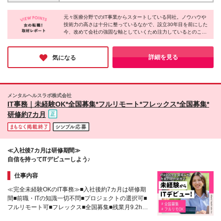
★転勤なし 東京または横浜のお客様先にてご勤務い
9114円/月）を含み、超過分は残業手当として別途支
ただきます。 ■東京 東京都江東区新木場 ■神奈川 神奈
給します。 ※試用期間3ヶ月あり（期間中の待遇に差
元々医療分野でのIT事業からスタートしている同社。ノウハウや
川県横浜市西区みなとみらい ＜本社＞ 東京都港区三
技術力の高さは十分に整っているなかで、設立30年目を前にした
異はありません） ★年俸制のメリットをご紹介 ・収
田3-1-17 アクシオール三田402 ※(変更の範囲)上記を
今、改めて会社の強固な軸としていくため注力しているとのこと
⼊予測が⽴てやすい ・ボーナスの変動リスクが少な
除く当社関連勤務地
です◎“医療×IT”という領域は今後さらに伸びていきますが、同社
い ・成果に応じた報酬が得やすい ・業績や貢献度が
であれば、会社の成長と事業の拡大も共に感じられるはず。「仕
直接的に反映されやすい
事のやりがいを感じたい」「スキルアップしたい」そんな想いの
詳細を見る
気になる
ある方は、ぜひ挑戦してみてください！
メンタルヘルスラボ株式会社
IT事務｜未経験OK*全国募集*フルリモート*フレックス*全国募集*
研修約7カ月
≪入社後7カ月は研修期間≫
自信を持ってITデビューしよう♪
仕事内容
≪完全未経験OKのIT事務≫■入社後約7カ月は研修期
間■前職・ITの知識一切不問■プロジェクトの選択可■
フルリモート可■フレックス■全国募集■残業月9.2h■
有給消化率8～9割■産育休実績あり