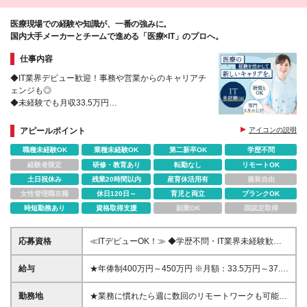
医療現場での経験や知識が、一番の強みに。
国内大手メーカーとチームで進める「医療×IT」のプロへ。
仕事内容
◆IT業界デビュー歓迎！事務や営業からのキャリアチ
ェンジも◎
◆未経験でも月収33.5万円
◆残業少なめ
◆オンラインでの打ち合わせも多数
アピールポイント
アイコンの説明
◆年休127日でプライベートも充実
職種未経験OK
業種未経験OK
第二新卒OK
学歴不問
経験者限定
研修・教育あり
転勤なし
リモートOK
土日祝休み
残業20時間以内
産育休活用有
服装自由
女性管理職在籍
休日120日～
育児と両立
ブランクOK
時短勤務あり
資格取得支援
副業OK
国認定取得
応募資格
≪ITデビューOK！≫ ◆学歴不問・IT業界未経験歓
迎！ ◆医療業界での何らかの就業経験をお持ちの方
（職種未経験の方も歓迎します）
給与
★年俸制400万円～450万円 ※月額：33.5万円～37.5
万円 ※経験・能力などを考慮のうえ、当社規定により
決定・優遇します。 ※上記金額の1/12を毎月支給しま
勤務地
★業務に慣れたら週に数回のリモートワークも可能！
す。 ※上記金額には固定残業代（6万4557円〜7万