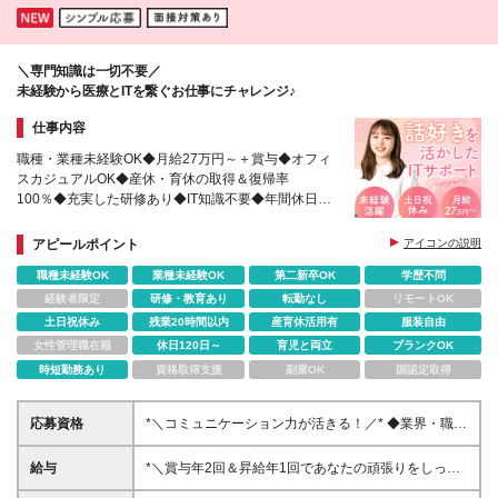
＼専門知識は一切不要／
未経験から医療とITを繋ぐお仕事にチャレンジ♪
仕事内容
職種・業種未経験OK◆月給27万円～＋賞与◆オフィ
スカジュアルOK◆産休・育休の取得＆復帰率
100％◆充実した研修あり◆IT知識不要◆年間休日
124日◆出張の交通費・宿泊費は会社が全額負担◆時
短勤務あり◆転勤なし
アピールポイント
アイコンの説明
職種未経験OK
業種未経験OK
第二新卒OK
学歴不問
経験者限定
研修・教育あり
転勤なし
リモートOK
土日祝休み
残業20時間以内
産育休活用有
服装自由
女性管理職在籍
休日120日～
育児と両立
ブランクOK
時短勤務あり
資格取得支援
副業OK
国認定取得
応募資格
*＼コミュニケーション力が活きる！／* ◆業界・職種
未経験OK ◆学歴不問 ◆第二新卒OK *＼こんな想いを
お持ちの方にピッタリ／* ◆安定企業で腰を据えて長
給与
*＼賞与年2回＆昇給年1回であなたの頑張りをしっか
く働きたい方 ◆人とコミュニケーションをとること
り評価／* ◆月給27万円～＋賞与年2回＋各種手当 ※