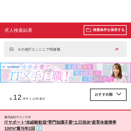
求人検索結果
検索条件を保存する
＞
その他ITエンジニア関連職
12
全
件中 1-12件表示
株式会社テクノラボ
ITサポート*未経験歓迎*専門知識不要*土日祝休*産育休復帰率
100%*賞与年2回