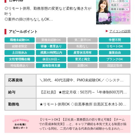
◎リモート併用、勤務形態の変更など柔軟な働き方が
叶う
◎案件の掛け持ちなしもOK
◎システム開発プロジェクトの参画経験があれば、
PMO未経験の方も大歓迎
アピールポイント
アイコンの説明
◎代表は二児の母！家庭との両立に理解あり
職種未経験OK
業種未経験OK
第二新卒OK
学歴不問
経験者限定
研修・教育あり
転勤なし
リモートOK
土日祝休み
残業20時間以内
産育休活用有
服装自由
女性管理職在籍
休日120日～
育児と両立
ブランクOK
時短勤務あり
資格取得支援
副業OK
国認定取得
応募資格
＼30代、40代活躍中、PMO未経験OK／ ◇システム
開発プロジェクトに参画した経験をお持ちの方 ◇学
歴不問 ※システム開発のプロジェクト管理・推進管理
給与
【正社員】 ★想定月収：50万円～ └年俸制600万円～
に携わった経験がある方は尚歓迎いたします ＼ココ
（※月1/12を支給） みなし残業代（月20時間分：
がポイント／ 今回重視するのはプロジェクト管理経
67,000円）を含む。超過分別途支給。 ※試用期間3～
勤務地
★リモート併用OK ◇目黒事務所 目黒区五本木1-30-
験ではなく、 エンジニアとして培ってきたIT知識・業
6ヵ月あり。 └期間中は月額40万円を支給。 みなし
1Soholm2B ※(変更の範囲)上記を除く当社関連勤務地
務理解を活かし、 新たなキャリアに挑戦したいとい
残業代／月20時間分：月53,500円含む。超過分別途
う意欲！ 「開発だけでなく、もっと上流から課題解
支給。 └試用期間終了後、上記の年俸制へ移行する。
【リモートOK】【正社員⇔業務委託の切り替え可能】【チーム
決に関わりたい」 「エンジニア経験を活かして、別
での育成体制充実】…と、キャリア継続を本気で支える制度が揃
その他、待遇の差異はありません。 【契約社員】 ★
っている同社。二児の母である代表自身の経験から生まれた
のフィールドで成長したい」 そんな想いをお持ちの
想定月収：40万円～ └年俸制480万円～（※月1/12を
『ONE TEAM』体制は、一人で抱え込まずにそれぞれが助け合い
方にぴったりの環境です。 ※雇用形態について 本募