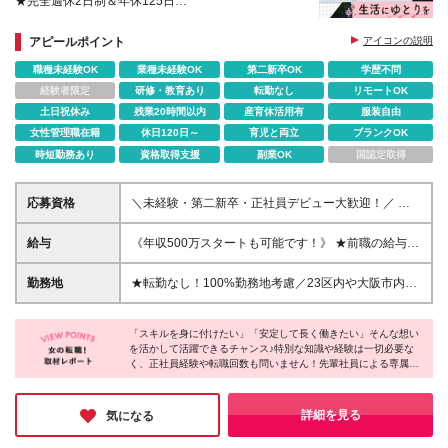
★完全週休2日制＆年休125日
★産育休取得実績あり
★年収500万円のスタートOK
アピールポイント
アイコンの説明
職種未経験OK
業種未経験OK
第二新卒OK
学歴不問
経験者限定
研修・教育あり
転勤なし
リモートOK
土日祝休み
残業20時間以内
産育休活用有
服装自由
女性管理職在籍
休日120日～
育児と両立
ブランクOK
時短勤務あり
資格取得支援
副業OK
国認定取得
応募資格
＼未経験・第二新卒・正社員デビュー大歓迎！／ ☆
アパレルや飲食、ビルメンテ、職人、営業など、異業
種出身の社員が多数活躍中です！ ■20～30代の若手中
給与
《年収500万スタートも可能です！》 ★前職の給与を
心に活躍中！ ■人物重視の採用 ■転職回数不問 ■学歴
最大限に考慮します！ ★年収が前職より170万円アッ
不問 ▼未経験入社の先輩に聞いた“会社の魅力” 「接客
プした実績あり 【経験者】 ■月給35万円～80万円＋
勤務地
★転勤なし！100%勤務地考慮／23区内や大阪市内な
業からの未経験入社です。『私にパソコンを使った仕
各種手当＋賞与年2回 【未経験者/首都圏】 ■月給29万
ど、全国47都道府県で積極採用中！★ ご自宅から通
事なんてできるかな？』と不安もありましたが、親切
円～38万円＋各種手当＋賞与年2回 【未経験者/首都
いやすいエリアや希望するエリアのプロジェクトをご
な研修やプロジェクトリーダーの定期的な面談やサポ
圏以外】 ■月給28万円～38万円＋各種手当＋賞与年2
「スキルを身に付けたい」「安定して長く働きたい」そんな想い
担当いただきます。 ★直行直帰OK◎ ★U・Iターン歓
ートのおかげで、少しずつ仕事の幅を広げられていま
を活かして活躍できるチャンス♪特別な知識や経験は一切必要な
回 ※首都圏以外は月給28万円～となります ※上記月
迎 ★会社都合の転勤なし！ご家族の転勤などに合わ
く、正社員経験や転職回数も問いません！先輩社員による専属サ
す！」W・Hさん
給は月10時間分の固定残業代(2万1200円～)を含みま
せた勤務先の変更はOK◎ ★大阪・東京・名古屋・福
ポートやひとりぼっちにしない業務体制など、未経験の方でも安
す。超過分は別途支給します ★試用期間6ヵ月あり(雇
岡への引っ越し補助制度有 ◇自宅から通える範囲で
心してチャレンジできる環境を整えています◎面接もラフな雰囲
用形態、給与、待遇等は同じです)
働きたい ◇出張したい ◇ライフイベントにマッチし
気で行っておりますので、まずは一度お会いしてお話ししましょ
詳細を見る
気になる
う♪
た働き方を叶えたい など、希望のワークスタイルを
叶えられます◎ ■プロジェクト先■ 関西・関東・東