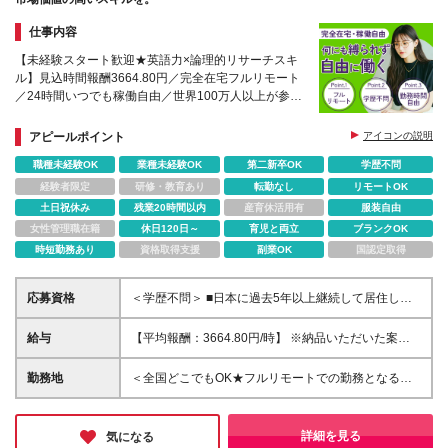
仕事内容
【未経験スタート歓迎★英語力×論理的リサーチスキ
ル】見込時間報酬3664.80円／完全在宅フルリモート
／24時間いつでも稼働自由／世界100万人以上が参画
する最先端AIコミュニティで市場価値を高める仕事
アピールポイント
アイコンの説明
職種未経験OK
業種未経験OK
第二新卒OK
学歴不問
経験者限定
研修・教育あり
転勤なし
リモートOK
土日祝休み
残業20時間以内
産育休活用有
服装自由
女性管理職在籍
休日120日～
育児と両立
ブランクOK
時短勤務あり
資格取得支援
副業OK
国認定取得
応募資格
＜学歴不問＞ ■日本に過去5年以上継続して居住して
いる方 ■ビジネスレベル以上の英語が使える方 （社内
外との円滑な意思疎通ができる方） ■安定したインタ
給与
【平均報酬：3664.80円/時】 ※納品いただいた案件ベ
ーネット環境、スマートフォン、PCを日常的に利用
ース（成果制）となります
できる方 ■Webブラウザ、検索エンジン、オンライン
勤務地
＜全国どこでもOK★フルリモートでの勤務となるた
調査ツールの利用経験がある方
め通勤不要＞ ※(変更の範囲)上記を除く当社関連勤務
地
詳細を見る
気になる