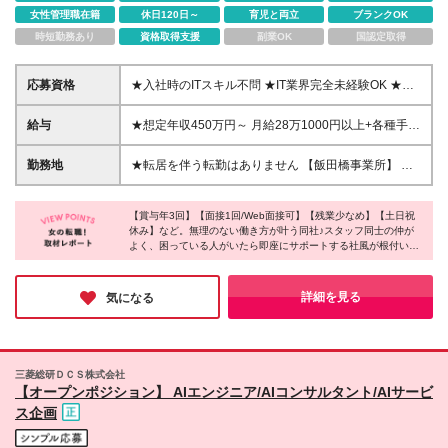
女性管理職在籍
休日120日～
育児と両立
ブランクOK
時短勤務あり
資格取得支援
副業OK
国認定取得
応募資格
★入社時のITスキル不問 ★IT業界完全未経験OK ★学
歴不問 ＼こんな方にオススメ／ ・IT業界にチャレン
ジしたいけれど、なかなか勇気がでない方 ・ITスキル
給与
★想定年収450万円～ 月給28万1000円以上+各種手当
を身につけてステップアップしたい方 ・ワークライ
+賞与3回（5か月分） ※経験・スキルを考慮の上、決
フバランスも大切にしたい方
定 ※上記は一律手当とみなし残業代(24.1時間分／4万
勤務地
★転居を伴う転勤はありません 【飯田橋事業所】 東
円～)を含む ※試用期間6ヶ月あり。 ∟期期間中は契
京都千代田区飯田橋1-5-10 教販九段ビル 5階 【九段
約社員、月給27万3000円、一律手当とみなし残業代
下事業所】 東京都千代田区九段北1-8-10 住友不動
(24.1時間分／4万円～)の変更あり、賞与の支給な
【賞与年3回】【面接1回/Web面接可】【残業少なめ】【土日祝
産九段6階 (変更の範囲)上記以外なし
休み】など。無理のない働き方が叶う同社♪スタッフ同士の仲が
し。その他同条件。契約期間終了後に正社員として雇
よく、困っている人がいたら即座にサポートする社風が根付いて
用。 ※残業代について超過分は別途支給
いる点がとても魅力的だと感じました◎また、未経験からでも先
輩達が親身に教えてくれるので、「IT業界に挑戦したい！」とい
う方にもピッタリ！ぜひ今回のチャンスを見逃さないでください
詳細を見る
気になる
ね。
三菱総研ＤＣＳ株式会社
【オープンポジション】 AIエンジニア/AIコンサルタント/AIサービ
ス企画