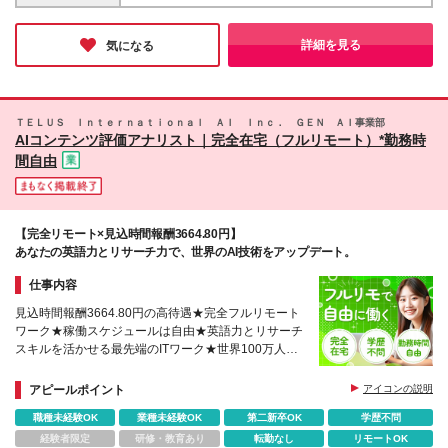
給与・待遇は本採用と同額） ※固定残業代なし。超過
内） 【本社】 東京都港区三田三丁目5番19号 東京三
の方 ■AIサービス企画・推進の場合 ┗AIやデータ活用
分は別途支給します。
田ガーデンタワー ※（変更の範囲）会社の定める場
に関わる企画・検討・提案のご経験をお持ちの方
所(テレワークを行う場所を含む)
詳細を見る
気になる
ＴＥＬＵＳ Ｉｎｔｅｒｎａｔｉｏｎａｌ ＡＩ Ｉｎｃ． ＧＥＮ ＡＩ事業部
AIコンテンツ評価アナリスト｜完全在宅（フルリモート）*勤務時
間自由
【完全リモート×見込時間報酬3664.80円】
あなたの英語力とリサーチ力で、世界のAI技術をアップデート。
仕事内容
見込時間報酬3664.80円の高待遇★完全フルリモート
ワーク★稼働スケジュールは自由★英語力とリサーチ
スキルを活かせる最先端のITワーク★世界100万人以
上が参加するAIコミュニティ
アピールポイント
アイコンの説明
職種未経験OK
業種未経験OK
第二新卒OK
学歴不問
経験者限定
研修・教育あり
転勤なし
リモートOK