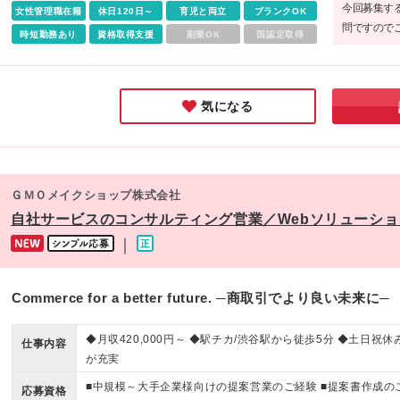
今回募集す
女性管理職在籍
休日120日～
育児と両立
ブランクOK
問ですので
時短勤務あり
資格取得支援
副業OK
国認定取得
気になる
ＧＭＯメイクショップ株式会社
自社サービスのコンサルティング営業／Webソリューショ
｜
Commerce for a better future. ─商取引でより良い未来に─
◆月収420,000円～ ◆駅チカ/渋谷駅から徒歩5分 ◆土日祝
仕事内容
が充実
■中規模～大手企業様向けの提案営業のご経験 ■提案書作成のご経
応募資格