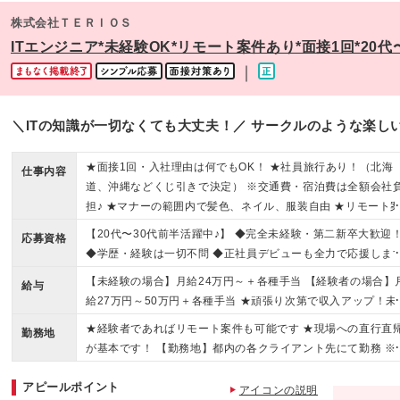
株式会社ＴＥＲＩＯＳ
ITエンジニア*未経験OK*リモート案件あり*面接1回*20代
｜
＼ITの知識が一切なくても大丈夫！／ サークルのような楽しい
★面接1回・入社理由は何でもOK！ ★社員旅行あり！（北海
仕事内容
道、沖縄などくじ引きで決定） ※交通費・宿泊費は全額会社
担♪ ★マナーの範囲内で髪色、ネイル、服装自由 ★リモート
件あり
【20代〜30代前半活躍中♪】 ◆完全未経験・第二新卒大歓迎
応募資格
◆学歴・経験は一切不問 ◆正社員デビューも全力で応援します
＼こんな方にピッタリです！／ ★サークルみたいな楽しい雰
【未経験の場合】月給24万円～＋各種手当 【経験者の場合】
給与
気の会社で働きたい方 ★正社員として安定した収入源をゲッ
給27万円～50万円＋各種手当 ★頑張り次第で収入アップ！未
したい方 ★オンオフのメリハリをつけて働きたい方
験からでも安定して稼げる環境です♪ ※経験・スキルをしっか
★経験者であればリモート案件も可能です ★現場への直行直
勤務地
考慮の上、決定いたします。 ※残業代は全額支給いたします
が基本です！ 【勤務地】都内の各クライアント先にて勤務 ※
※試用期間は設けておりません。
務地はお住まいの最寄り駅を考慮のうえ、基本は都内周辺で
アピールポイント
します。 希望があれば「北海道から沖縄まで」全国のクラ
アイコンの説明