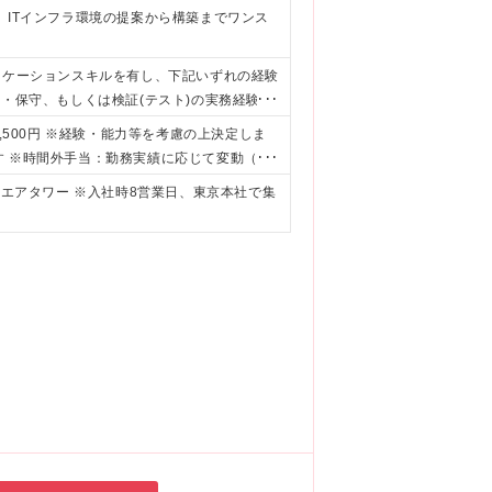
、ITインフラ環境の提案から構築までワンス
ニケーションスキルを有し、下記いずれの経験
用・保守、もしくは検証(テスト)の実務経験
連絡、再起動、ログ採取など)の経験 ・ネット
51,500円 ※経験・能力等を考慮の上決定しま
種プロトコルの意味が理解できるレベル) ■学歴
す ※時間外手当：勤務実績に応じて変動（上
業績、個人別評価に応じて変動します
ンエアタワー ※入社時8営業日、東京本社で集