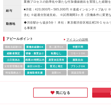
業務プロセスの効率化や新たな付加価値創出を実現した経験を
を主体的に遂行できる方 ・自社サービスに興味を持ち、お客
■月収：420,000円～585,000円 ※達成インセンティブあり
給与
かを考え、提案できる方 ・粘り強く自分の目標に対し走ること
含む ※超過分別途支給。 ※試用期間3ヶ月（労働条件に変更
決と成果創出ができる方 ・AIに対する高い学習意欲とキャ
定いたします
◆渋谷駅から徒歩5分！ 本社：東京都渋谷区桜丘町26-1 セ
持つ方
勤務地
る事業所
アピールポイント
アイコンの説明
職種未経験OK
業種未経験OK
第二新卒OK
学歴不問
経験者限定
研修・教育あり
転勤なし
リモートOK
土日祝休み
残業20時間以内
産育休活用有
服装自由
女性管理職在籍
休日120日～
育児と両立
ブランクOK
時短勤務あり
資格取得支援
副業OK
国認定取得
気になる