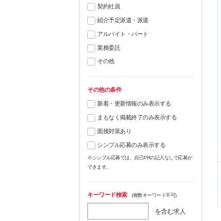
契約社員
紹介予定派遣・派遣
アルバイト・パート
業務委託
その他
その他の条件
新着・更新情報のみ表示する
まもなく掲載終了のみ表示する
面接対策あり
シンプル応募のみ表示する
※シンプル応募では、自己PRの記入なしで応募が
できます。
キーワード検索
(複数キーワード不可)
を含む求人