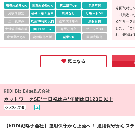
アント先への配属も可能です。 お気軽にご相談ください！ 
職種未経験OK
業種未経験OK
第二新卒OK
学歴不問
今回取材し
本社：東京都新宿区新宿4-4-18 新宿MMビル2階 ※変更の範
経験者限定
研修・教育あり
転勤なし
リモートOK
「社員思い
上記を除く当社関連勤務地
るでサーク
土日祝休み
残業20時間以内
産育休活用有
服装自由
した。「と
女性管理職在籍
休日120日～
育児と両立
ブランクOK
れ、未経験
時短勤務あり
資格取得支援
副業OK
国認定取得
一に考えて
もピッタリ
気になる
KDDI Biz Edge株式会社
ネットワークSE*土日祝休み*年間休日120日以上
｜
【KDDI戦略子会社】運用保守から上流へ！ 運用保守からス