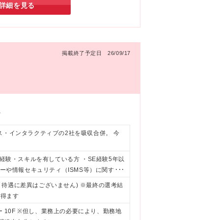
詳細を見る
掲載終了予定日 26/09/17
。
ス・インタラクティブの2社を吸収合併。 今
ご経験・スキルを有している方 ・SE経験5年以
ジーや情報セキュリティ（ISMS等）に関する
運用ではなく、改善提案が出来る事） ・情報
与・待遇に差異はございません) ※最終の選考結
相当） ・立場やバックグラウンドの異なる
り得ます
ークホルダーに分かり易く説明できるドキュ
ー 10F ※但し、業務上の必要により、勤務地
把握し、考えを論理的かつ明確に伝えることが