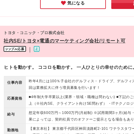
気になる
トヨタ・コニック・プロ株式会社
社内SE/トヨタ×電通のマーケティング会社/リモート可
｜
ヒトを動かす。 ココロを動かす。 一人ひとりの幸せのために
昨年4月には100％子会社のデルフィス・ドライブ、デルフィ
仕事内容
回は業務拡大に伴う増員募集を行います！
■4年制大学卒業以上(業界・領域・職種は問わない) ■下記の
応募資格
上（※社内SE、クライアント向けSE問わず） ・ITテクノロ
幅広い知見 ・ITインフラ全般の知識・経験（既存インフラの
想定年収600万円～1000万円(月給制) ※試用期間3ヶ月(給
給与
セキュリティに精通した知識（情報セキュリティマネジメント
果によっては、契約社員でのオファーご提示となる場合もあ
方々とも良好な関係を築けるコミュニケーション能力 ・ステ
【東京本社】 東京都千代田区神田淡路町2-101 ワテラスタワ
メンテーション/プレゼンテーションスキル ・課題を正確に
勤務地