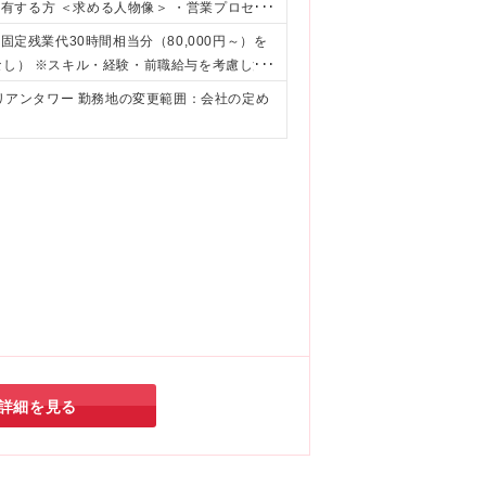
有する方 ＜求める人物像＞ ・営業プロセス
様の未来のEC事業にどのように貢献できるの
 ※固定残業代30時間相当分（80,000円～）を
ができる方 ・データ、AIを活用して課題解
なし） ※スキル・経験・前職給与を考慮し決
ッチアップ力を有し、業務応用が可能な素養を
ルリアンタワー 勤務地の変更範囲：会社の定め
詳細を見る