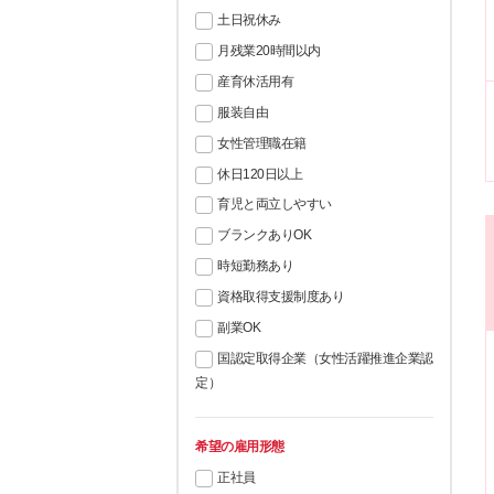
土日祝休み
月残業20時間以内
産育休活用有
服装自由
女性管理職在籍
休日120日以上
育児と両立しやすい
ブランクありOK
時短勤務あり
資格取得支援制度あり
副業OK
国認定取得企業（女性活躍推進企業認
定）
希望の雇用形態
正社員