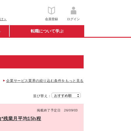
向け＞
会員登録
ログイン
る
転職について学ぶ
企業サービス業界の絞り込む条件をもっと見る
並び替え：
掲載終了予定日 26/09/03
*残業月平均15h程