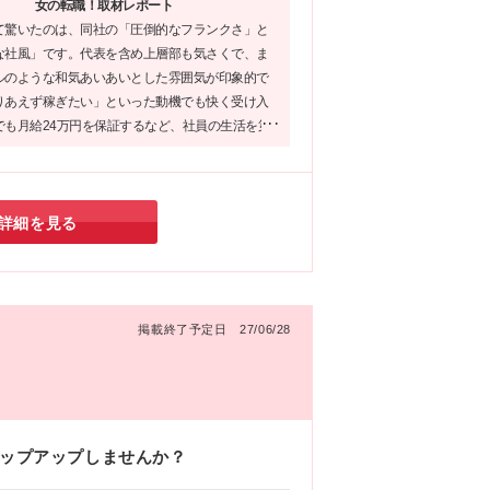
女の転職！取材レポート
※
て驚いたのは、同社の「圧倒的なフランクさ」と
囲：
な社風」です。代表を含め上層部も気さくで、ま
ルのような和気あいあいとした雰囲気が印象的で
りあえず稼ぎたい」といった動機でも快く受け入
でも月給24万円を保証するなど、社員の生活を第
くれる会社です。堅苦しい転職活動に疲れた方に
の企業だと思います♪
詳細を見る
掲載終了予定日 27/06/28
テップアップしませんか？