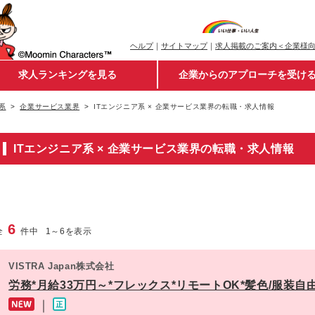
ヘルプ
｜
サイトマップ
｜
求人掲載のご案内＜企業様
求人ランキングを見る
企業からのアプローチを受け
系
企業サービス業界
ITエンジニア系 × 企業サービス業界の転職・求人情報
ITエンジニア系 × 企業サービス業界の転職・求人情報
6
全
件中
1
～
6
を表示
VISTRA Japan株式会社
労務*月給33万円～*フレックス*リモートOK*髪色/服装自由
｜