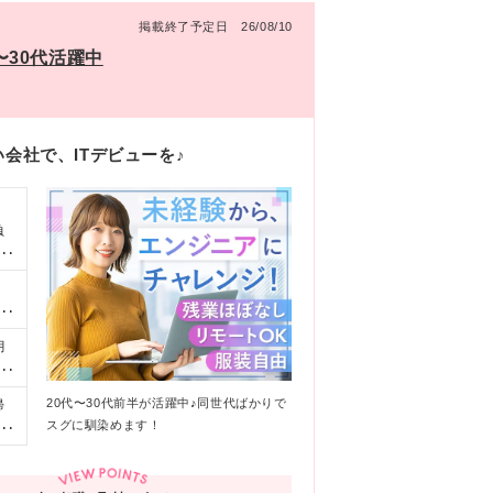
掲載終了予定日 26/08/10
〜30代活躍中
会社で、ITデビューを♪
負
案
！
♪
囲
月
ト
経
り
20代〜30代前半が活躍中♪同世代ばかりで
帰
。
スグに馴染めます！
勤
決定
イ