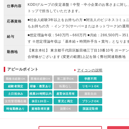
KDDIグループの安定基盤！中堅・中小企業のお客さまに対し
仕事内容
トップで担当していただきます。
■社会人経験3年以上をお持ちの方 ■対法人のビジネスコミュ
応募資格
もお持ちの方 ・インフラ(サーバーまたはネットワーク)の運
(目安2年以上) ・アラート検知時の一次対応(手順書に沿った
■想定理論年収：540万円～660万円 ■月給：286,500円～3
給与
ワークやサーバーに関する基礎知識(IPアドレス、Ping、各
す ※想定理論年収は「基本給＋時間外手当＋賞与」となりま
不問
記想定年収は30時間相当で計算しています） ※賞与：会社
【東京本社】 東京都千代田区飯田橋三丁目10番10号 ガーデ
勤務地
合研修がございます (変更の範囲)上記を除く弊社関連勤務地
アピールポイント
アイコンの説明
職種未経験OK
業種未経験OK
第二新卒OK
学歴不問
経験者限定
研修・教育あり
転勤なし
リモートOK
土日祝休み
残業20時間以内
産育休活用有
服装自由
女性管理職在籍
休日120日～
育児と両立
ブランクOK
時短勤務あり
資格取得支援
副業OK
国認定取得