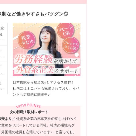
ス制など働きやすさもバツグン◎
系企
残
員
学
※
レ
す
験
※
き
--
日本橋駅から徒歩3分とアクセス抜群！
勤
!
社内にはミニバーも完備されており、イベ
ス
賞
ントも定期的に開催中♪
ま
女の転職！取材レポート
佐美より
／
外資系企業の日本支社の立ち上げやバ
ス業務をサポートしている同社。社内の環境もグ
、外国籍の社員も在籍しています♪…と言っても、