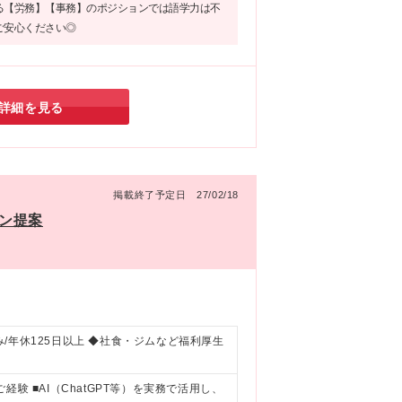
る【労務】【事務】のポジションでは語学力は不
ご安心ください◎
詳細を見る
掲載終了予定日 27/02/18
ン提案
休み/年休125日以上 ◆社食・ジムなど福利厚生
験 ■AI（ChatGPT等）を実務で活用し、