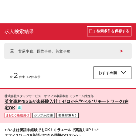
求人検索結果
検索条件を保存する
＞
貿易事務、国際事務、英文事務
2
全
件中 1-2件表示
株式会社スタッフサービス オフィス事業本部 ミラエール推進部
英文事務*85％が未経験入社！ゼロから学べる*リモートワーク/在
宅OK
+.*いまは英語未経験でもOK！ミラエールで英語力UP！+.*
オフィスワーク✕英語ができる理想のワタシへ♪