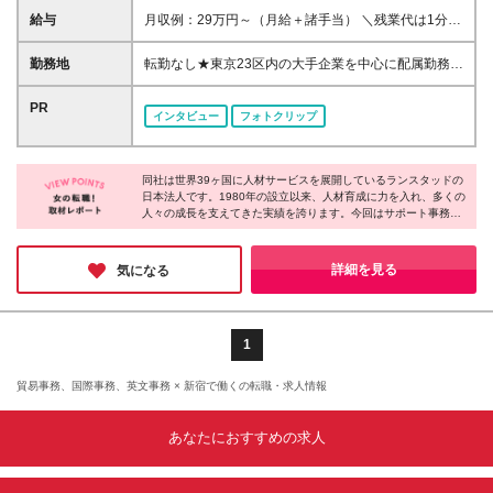
20代・30代が中心に活躍中！
給与
月収例：29万円～（月給＋諸手当） ＼残業代は1分単
位で全額支給／ 月給26万円以上 ※固定残業代制は採
用しておりません。詳細は面接でお伝えします ※試用
勤務地
転勤なし★東京23区内の大手企業を中心に配属勤務！
期間6ヶ月あり（条件変動なし） ■各種手当 ・通勤手
★大手・優良企業が中心＆駅チカ多数♪ ★お住まいの
当（上限4万円まで） ・残業代（1分単位で全額支
地域や希望を考慮 ★将来的にリモートワーク可能な
PR
インタビュー
フォトクリップ
給） ・資格取得支援 ■昇給：年1回
プロジェクトも！ （在宅勤務/在宅ワーク/テレワー
ク） ◆研修はオンラインで実施 ◆転居を伴う転勤な
し ◆本求人は無期雇用派遣の募集です ＜＊「無期雇
同社は世界39ヶ国に人材サービスを展開しているランスタッドの
用派遣」ってどんな働き方？＊＞ “ランスタッドの無
日本法人です。1980年の設立以来、人材育成に力を入れ、多くの
期雇用スタッフ”（＝雇用期間の定めなし） として、
人々の成長を支えてきた実績を誇ります。今回はサポート事務職
大手企業で活躍いただく働き方です。 研修・専任サ
の募集ということですが、入社後は基礎からしっかり教えてもら
ポート・各種手当もしっかり完備しています。 まず
える研修制度が用意されているそうで、事務の経験や知識は問わ
は大手で経験を積み、将来的には配属先での 直接雇
ないとのこと。世界的な企業を舞台に、新たにスタートするチャ
詳細を見る
気になる
ンスです！
用（社員登用）を目指すことも可能です！ 【本社】
東京都新宿区西新宿１丁目２６−２ 新宿野村ビル 16F
(変更の範囲)上記を除く当社関連勤務地
1
貿易事務、国際事務、英文事務 × 新宿で働くの転職・求人情報
あなたにおすすめの求人