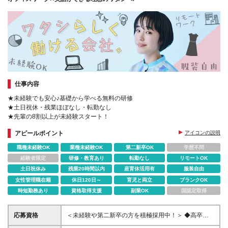
仕事内容
★未経験でも安心♪基礎から学べる無料の研修
★土日祝休・残業ほぼなし・転勤なし
★先輩の8割以上が未経験スタート！
アピールポイント
アイコンの説明
職種未経験OK
業種未経験OK
第二新卒OK
学歴不問
経験者限定
研修・教育あり
転勤なし
リモートOK
土日祝休み
残業20時間以内
産育休活用有
服装自由
女性管理職在籍
休日120日～
育児と両立
ブランクOK
時短勤務あり
資格取得支援
副業OK
国認定取得
応募資格
＜未経験や第二新卒の方を積極採用中！＞ ◆高卒以
上 ◆事務経験・社会人経験がない方も歓迎 ◆初めて