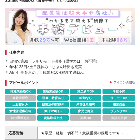
未経験から始める〈貿易事務〉という選択◎
仕事内容
＊ 自宅で完結！フルリモート研修（語学力は一切不問）
＊ 年休123日×土日祝休み！じぶん時間も充実
＊ AIが仕事をお助け！残業月10H程度で退勤♪
＊ 未経験で月収29万円以上が可能
アピールポイント
アイコンの説明
＊ 服装・髪色・ネイル自由！
職種未経験OK
業種未経験OK
第二新卒OK
学歴不問
経験者限定
研修・教育あり
転勤なし
リモートOK
土日祝休み
残業20時間以内
産育休活用有
服装自由
女性管理職在籍
休日120日～
育児と両立
ブランクOK
時短勤務あり
資格取得支援
副業OK
国認定取得
応募資格
★学歴・経験一切不問！意欲重視の採用です★ ・未
経験者大歓迎 ・第二新卒・既卒の方も積極採用中 ・