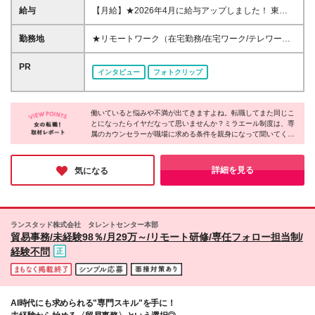
の転職・第二新卒の方大歓迎 ◆英語スキル・英語資
給与
【月給】★2026年4月に給与アップしました！ 東
格不問 ◆転職回数不問 ◆20代30代活躍中！ ☆8割以
京 21万0000円～ 神奈川 20万2000円～ 大阪/埼玉 19
上が未経験スタート♪ 私たちは、今までのスキルや経
万7000円～ 千葉 19万6000円～ 愛知 19万2000円～
勤務地
★リモートワーク（在宅勤務/在宅ワーク/テレワー
験より 「やってみたい！」という気持ちを大切にし
奈良 18万8500円～ 兵庫 18万7500円～ 京都 18万
ク）もOK 東京都内（渋谷、六本木、丸の内、新宿、
ています！
6000円～ 茨城 18万5500円～ 静岡/岐阜 18万4500円
恵比寿、池袋、品川、秋葉原など）、神奈川、千葉、
PR
インタビュー
フォトクリップ
～ 栃木 18万2500円～ 滋賀/群馬 18万1500円～ 三
埼玉、北海道、仙台、福島、新潟、栃木、群馬、つく
重 18万500円～ 広島 17万8500円～ 石川 17万8000円
ば、長野、富山、静岡、名古屋、金沢、岐阜、三重、
～ 長野 17万7500円～ 宮城/富山/福岡 17万6500円～
滋賀、京都、大阪、神戸、奈良、広島、岡山、香川、
岡山 17万6000円～ 香川 17万5000円～ 北海道 17万
働いていると悩みや不満が出てきますよね。転職してまた同じこ
愛媛、山口、福岡、熊本、長崎、鹿児島の当社取引先
とになったらイヤだなって思いませんか？ミラエール制度は、専
4000円～ 新潟 17万3500円～ 福島 16万9500円～ 山
企業での勤務 ◆大手企業で働くチャンス！ ◆転勤な
属のカウンセラーが職場に求める条件を親身になって聞いてくれ
口/愛媛 16万8500円～ 熊本 16万5500円～ 長崎 16万
し/自宅から通える範囲で希望を考慮して決定 ◆キレ
るみたい！入社してからじゃないとわからないことに悩まされる
5000円～ 鹿児島 16万4500円～ ※3ヶ月の試用期間中
イ＆おしゃれオフィス多数 ◆駅チカで通勤に便利な
心配もなくなりそうですね。女性が長く働くために必要な要素が
も変更なし (2027年3月専・短・大新卒予定者も上記
エリアも♪ ※配属先によって異なります 【勤務地エリ
詰まった会社だと感じました！
詳細を見る
気になる
同様) 勤務エリア/東京・神奈川・千葉・埼玉・名古
アの一例】 東京都……23区内メイン 神奈川県……横
屋・大阪・京都・兵庫 ・札幌・仙台・静岡・福岡 試
浜・みなとみらい駅周辺・川崎 など 埼玉県……大
用期間6ヶ月、条件変更なし
宮・浦和 など 千葉県……千葉駅周辺・海浜幕張・
船橋 など 愛知県……伏見・栄 など 大阪府……梅
ランスタッド株式会社 タレントセンター本部
田・淀屋橋・本町・難波 など 兵庫県……神戸市メ
貿易事務/未経験98％/月29万～/リモート研修/専任フォロー担当制/
イン・三ノ宮 など 福岡県……博多・天神 など
経験不問
AI時代にも求められる"専門スキル"を手に！