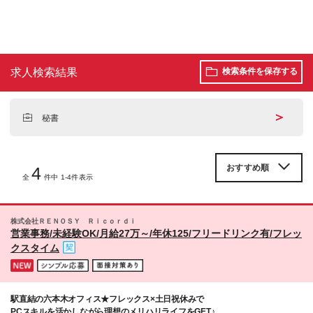
求人検索結果
検索条件を保存する
＞
秘書
4
全
件中 1-4件表示
株式会社ＲＥＮＯＳＹ Ｒｉｃｏｒｄｉ
営業事務/未経験OK/月給27万～/年休125/フリードリンク有/フレッ
クスタイム
駅直結の六本木オフィス★フレックス×土日祝休みで
PCスキルを活かしながら理想のメリハリライフをGET♪