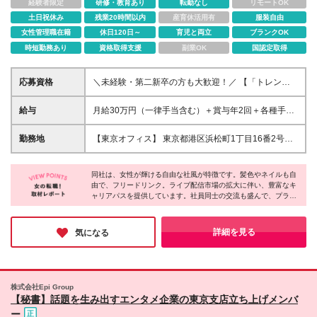
経験者限定
研修・教育あり
転勤なし
リモートOK
土日祝休み
残業20時間以内
産育休活用有
服装自由
女性管理職在籍
休日120日～
育児と両立
ブランクOK
時短勤務あり
資格取得支援
副業OK
国認定取得
応募資格
＼未経験・第二新卒の方も大歓迎！／ 【「トレンド
に敏感」「新しいことに挑戦したい」方大歓迎】 ◆
未経験歓迎 ◆PCの基本操作スキル◎異業種出身者も
給与
月給30万円（一律手当含む）＋賞与年2回＋各種手当
活躍中！ 【応募資格】 ◆高卒以上 ◆基本的なPC操作
※経験・年齢・能力を考慮のうえ決定いたします。 ※
（Excel・Googleスプレッドシート） ◆社会人として
試用期間6ヵ月（待遇変更なし） ※残業代は1分単位
勤務地
【東京オフィス】 東京都港区浜松町1丁目16番2号
の基本的なマナーをお持ちの方 ◆普通自動車免許
で全額支給いたします。 ※ご自身名義で賃貸契約をさ
NCO浜松町3F 《働きやすい環境で、あなたらしいキ
（AT限定可） 業務上、車の運転をお願いする場合が
れている場合は、家賃手当（月2万円）を支給。月収
ャリアを♪》 ＊浜松町駅徒歩3分 ＊大門駅徒歩2分 ＊
あるため、 普通自動車免許をお持ちの方を歓迎して
32万円～でのスタートも可能です。 社長直下で会社
同社は、女性が輝ける自由な社風が特徴です。髪色やネイルも自
◎U・Iターン歓迎 ※転居を伴う転勤はありません。
います♪ ※学歴・業界経験は一切不問です！ 【こんな
由で、フリードリンク。ライブ配信市場の拡大に伴い、豊富なキ
づくりや新規事業にも関われる特別なポジション。
ャリアパスを提供しています。社員同士の交流も盛んで、プライ
方を歓迎します】 ★人を支える仕事にやりがいを感
SNS・エンタメ・インフルエンサー業界の最前線で活
ベートでも仲が良く、女性のキャリアアップを全力でサポートす
じる方 ★エンタメやインフルエンサー業界に興味が
躍しながら、自身の成長やキャリアアップも目指せる
る環境です。成長意欲を持つ女性に最適な職場です。
ある方 ★話題性あるプロジェクトに関わりたい方 ★
環境です。
詳細を見る
気になる
新規事業や立ち上げフェーズに興味がある方 ★変化
の多い環境を楽しめる方 ★フットワーク軽く行動で
きる方 人と関わることが好きな方、新しいことに前
向きに挑戦できる方は大歓迎です。 決まった仕事だ
けではなく、撮影同行・イベント運営・企画・新規事
株式会社Epi Group
【秘書】話題を生み出すエンタメ企業の東京支店立ち上げメンバ
業立ち上げなど幅広い業務に挑戦できる環境だからこ
そ、好奇心やチャレンジ精神を活かして活躍できま
ー