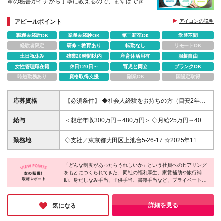
輩の秘書がイチから丁寧に教えるので、まずはできる
仕事から少しずつお任せしていきます。
アピールポイント
アイコンの説明
職種未経験OK
業種未経験OK
第二新卒OK
学歴不問
経験者限定
研修・教育あり
転勤なし
リモートOK
土日祝休み
残業20時間以内
産育休活用有
服装自由
女性管理職在籍
休日120日～
育児と両立
ブランクOK
時短勤務あり
資格取得支援
副業OK
国認定取得
応募資格
【必須条件】 ◆社会人経験をお持ちの方（目安2年以
上・業界不問） ◆基本的なPC操作（チャットやカレ
ンダー入力など）に抵抗がない方 【こんな方にぴっ
給与
＜想定年収300万円～480万円＞ ◇月給25万円～40万
たりです】 ◎人とコミュニケーションを取るのが好
円＋賞与年2回＋その他固定手当 ※経験・スキルに応
きな方 ◎「ありがとう」と感謝される仕事にやりが
じて、当社規定により優遇します。 ※上記月給には固
勤務地
◇支社／東京都大田区上池台5-26-17 ☆2025年11月
いを感じる方 ◎仕事もプライベートも、両方バラン
定残業代（20時間分／3万4,000円～5万円）を含みま
に移転したきれいなオフィスです！ 【受動喫煙防止
スよく大切にしたい方 当社は、頑張りやサポートを
す。超過分は別途支給いたします。 ※その他固定手当
対策】 屋内禁煙（敷地内喫煙可能場所あり）
しっかりと評価し、 昇給や賞与で還元する仕組みが
／月1万5000円～7万円 ◎試用期間6ヵ月あり ※試用
「どんな制度があったらうれしいか」という社員へのヒアリング
あります。 秘書の経験は全くなくても大丈夫。 部長
をもとにつくられてきた、同社の福利厚生。家賃補助や旅行補
期間中は契約社員採用、試用期間終了後に正社員へ切
助、身だしなみ手当、子供手当、書籍手当など、プライベートや
秘書や建築課秘書の先輩が優しくサポートするので、
り替えとなります。 ※試用期間中は「その他固定手
家族、スキルアップを幅広く支える制度が整っています。さら
安心して一歩を踏み出してくださいね！
当」を除いた金額の支給となります。
に、社員旅行やイベントなど、スタッフのつながりを大切にする
取り組みも充実。働く人の声に耳を傾け、みんなでより良い会社
詳細を見る
気になる
をつくっていく。そんな温かな風土が感じられた取材でした。