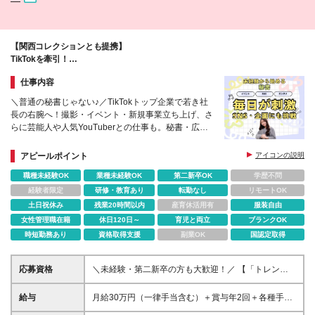
す。 経験よりも人柄や意欲を重視しており、自ら考
え行動できる方を大歓迎！
【関西コレクションとも提携】
TikTokを牽引！
現場・イベントの実績で選ぶなら私たちにお任せください
仕事内容
＼普通の秘書じゃない♪／TikTokトップ企業で若き社
長の右腕へ！撮影・イベント・新規事業立ち上げ、さ
らに芸能人や人気YouTuberとの仕事も。秘書・広
報・マネージャーを兼ねた毎日が特別なサポート職！
アピールポイント
アイコンの説明
職種未経験OK
業種未経験OK
第二新卒OK
学歴不問
経験者限定
研修・教育あり
転勤なし
リモートOK
土日祝休み
残業20時間以内
産育休活用有
服装自由
女性管理職在籍
休日120日～
育児と両立
ブランクOK
時短勤務あり
資格取得支援
副業OK
国認定取得
応募資格
＼未経験・第二新卒の方も大歓迎！／ 【「トレンド
に敏感」「新しいことに挑戦したい」方大歓迎】 ◆
未経験歓迎 ◆PCの基本操作スキル◎異業種出身者も
給与
月給30万円（一律手当含む）＋賞与年2回＋各種手当
活躍中！ 【応募資格】 ◆高卒以上 ◆基本的なPC操作
※経験・年齢・能力を考慮のうえ決定いたします。 ※