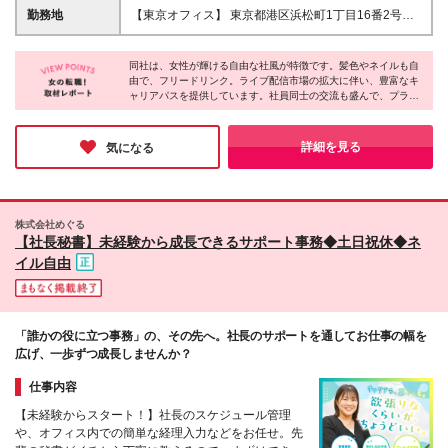
（Excel・Googleスプレッドシート） ◆社会人として
試用期間6ヵ月（待遇変更なし） ※残業代は1分単位
勤務地
【東京オフィス】 東京都港区浜松町1丁目16番2号
の基本的なマナーをお持ちの方 ◆普通自動車免許
で全額支給いたします。 ※ご自身名義で賃貸契約をさ
NCO浜松町3F 《働きやすい環境で、あなたらしいキ
（AT限定可） 業務上、車の運転をお願いする場合が
れている場合は、家賃手当（月2万円）を支給。月収
ャリアを♪》 ＊浜松町駅徒歩3分 ＊大門駅徒歩2分 ＊
あるため、 普通自動車免許をお持ちの方を歓迎して
32万円～でのスタートも可能です。 社長直下で会社
同社は、女性が輝ける自由な社風が特徴です。髪色やネイルも自
◎U・Iターン歓迎 ※転居を伴う転勤はありません。
います♪ ※学歴・業界経験は一切不問です！ 【こんな
由で、フリードリンク。ライブ配信市場の拡大に伴い、豊富なキ
づくりや新規事業にも関われる特別なポジション。
ャリアパスを提供しています。社員同士の交流も盛んで、プライ
方を歓迎します】 ★人を支える仕事にやりがいを感
SNS・エンタメ・インフルエンサー業界の最前線で活
ベートでも仲が良く、女性のキャリアアップを全力でサポートす
じる方 ★エンタメやインフルエンサー業界に興味が
躍しながら、自身の成長やキャリアアップも目指せる
る環境です。成長意欲を持つ女性に最適な職場です。
ある方 ★話題性あるプロジェクトに関わりたい方 ★
環境です。
詳細を見る
気になる
新規事業や立ち上げフェーズに興味がある方 ★変化
の多い環境を楽しめる方 ★フットワーク軽く行動で
きる方 人と関わることが好きな方、新しいことに前
向きに挑戦できる方は大歓迎です。 決まった仕事だ
けではなく、撮影同行・イベント運営・企画・新規事
株式会社めぐる
【社長秘書】未経験から成長できるサポート事務◆土日祝休◆ネ
業立ち上げなど幅広い業務に挑戦できる環境だからこ
そ、好奇心やチャレンジ精神を活かして活躍できま
イル自由
す。 経験よりも人柄や意欲を重視しており、自ら考
え行動できる方を大歓迎！
「誰かの役に立つ事務」の、その先へ。社長のサポートを通してお仕事の幅を
広げ、一歩ずつ成長しませんか？
仕事内容
【未経験からスタート！】社長のスケジュール管理
や、オフィス内での簡単な経理入力などをお任せ。先