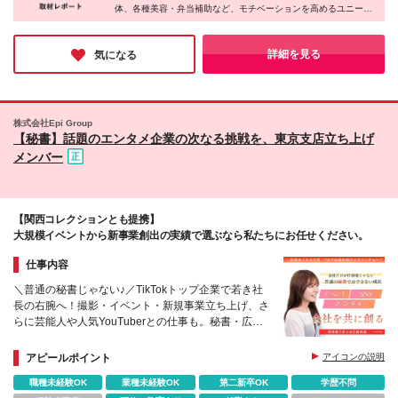
体、各種美容・弁当補助など、モチベーションを高めるユニーク
5年→その後は申し出により無期雇用への転換もあり
な制度が揃っています。手厚い研修や1on1、人事面談など伴走体
ます）
制も抜群。個人の意欲に応じた柔軟なキャリアチェンジや正社員
登用も可能で、主体性を持って変化を楽しみながら、安心して成
詳細を見る
気になる
長できる職場環境です。
株式会社Epi Group
【秘書】話題のエンタメ企業の次なる挑戦を、東京支店立ち上げ
メンバー
【関西コレクションとも提携】
大規模イベントから新事業創出の実績で選ぶなら私たちにお任せください。
仕事内容
＼普通の秘書じゃない♪／TikTokトップ企業で若き社
長の右腕へ！撮影・イベント・新規事業立ち上げ、さ
らに芸能人や人気YouTuberとの仕事も。秘書・広
報・マネージャーを兼ねた毎日が特別なサポート職！
アピールポイント
アイコンの説明
職種未経験OK
業種未経験OK
第二新卒OK
学歴不問