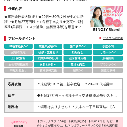
仕事内容
★事務経験者大歓迎！★20代〜30代女性が中心に活
躍中★月給27万円以上＋各種手当あり★充実の福利
厚生(美容院・エステ補助、無料整体等)を用意★フレ
ックスタイム制★年間休日125日★残業少なめ
アピールポイント
アイコンの説明
職種未経験OK
業種未経験OK
第二新卒OK
学歴不問
経験者限定
研修・教育あり
転勤なし
リモートOK
土日祝休み
残業20時間以内
産育休活用有
服装自由
女性管理職在籍
休日120日～
育児と両立
ブランクOK
時短勤務あり
資格取得支援
副業OK
国認定取得
応募資格
＊未経験OK ＊第二新卒歓迎！ ＊20～30代活躍中 ◆
学歴不問 ◆基本的なPC操作（入力・簡単な表作成）
ができる方 ＼こんな方にピッタリです!／ ★上場企業
給与
◆月給27万円～＋各種手当＋交通費 ※経験やスキル
のグループ会社で落ち着いて働きたい方 ★ワークラ
を十分に考慮し決定します ※残業代全額支給 ※試用期
イフバランスを重視したい方歓迎 ★Word/Excelは入
間はありません ★頑張りはしっかりと評価され、昇
勤務地
＊転勤はありません！ ＊六本木一丁目駅直結♪ 【六本
力ができればOK（VLOOKUPなどの難しい関数は使
給・昇格のチャンスが豊富にあります。 正社員への
木本社】 東京都港区六本木3-2-1 住友不動産六本木グ
えなくて大丈夫です！） ★コツコツ正確に進めるの
ステップアップも目指せる環境です。
ランドタワー39F (変更の範囲)上記を除く当社関連勤
が好きな方 契約の更新 有（契約期間満了時に判断）
【フレックスタイム制】【残業少なめ】【年休125日】など、働
務地
※基本的に3ヶ月毎 更新上限 有（通算契約期間の上限
きやすさが整う同社。社内にはフリードリンクや月1回の無料整