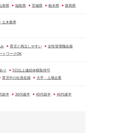
山形県
福島県
茨城県
栃木県
群馬県
・土木業界
休み
育児と両立しやすい
女性管理職在籍
ートワークOK
あり
5日以上連続休暇取得可
育児中の社員在籍
大手・上場企業
0代前半
30代後半
40代前半
40代後半