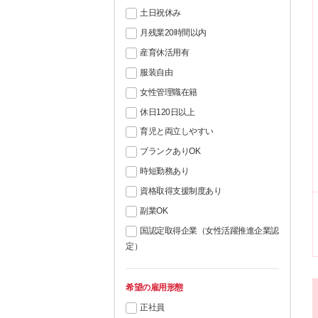
土日祝休み
月残業20時間以内
産育休活用有
服装自由
女性管理職在籍
休日120日以上
育児と両立しやすい
ブランクありOK
時短勤務あり
資格取得支援制度あり
副業OK
国認定取得企業（女性活躍推進企業認
定）
希望の雇用形態
正社員