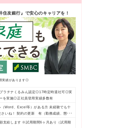
三井住友銀行』で安心のキャリアを！
用実績があります◎
プラチナくるみん認定◎17時定時退社可◎実
ローを実施◎正社員登用実績多数有
Word、Excel等）がある方 未経験でも十
ださいね！ 契約の更新 有（勤務成績、態
末までとする）
全額支給します ※試用期間6ヶ月あり（試用期