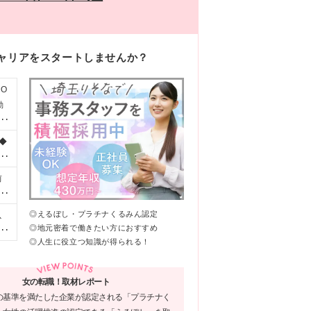
キャリアをスタートしませんか？
O
勤
制
◆
電話
信用
前
用
残
◎えるぼし・プラチナくるみん認定
以
限
◎地元密着で働きたい方におすすめ
本
な
◎人生に役立つ知識が得られる！
伴
も含
女の転職！取材レポート
の基準を満たした企業が認定される「プラチナく