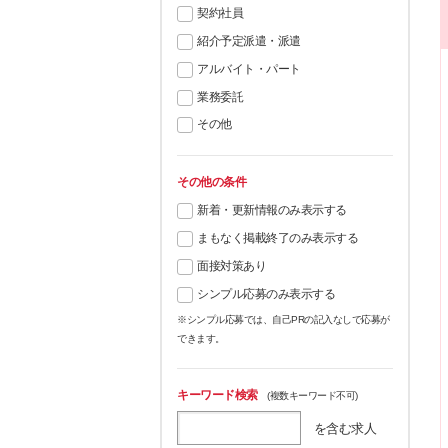
契約社員
紹介予定派遣・派遣
アルバイト・パート
業務委託
その他
その他の条件
新着・更新情報のみ表示する
まもなく掲載終了のみ表示する
面接対策あり
シンプル応募のみ表示する
※シンプル応募では、自己PRの記入なしで応募が
できます。
キーワード検索
(複数キーワード不可)
を含む求人