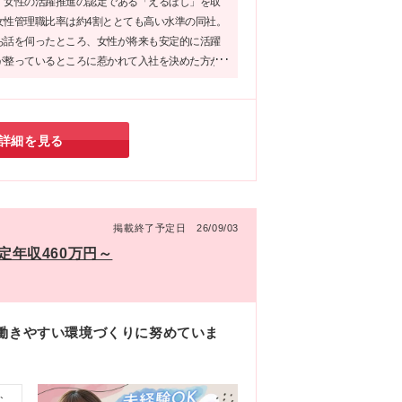
、女性の活躍推進の認定である「えるぼし」を取
女性管理職比率は約4割ととても高い水準の同社。
お話を伺ったところ、女性が将来も安定的に活躍
が整っているところに惹かれて入社を決めた方が
とのことでした！一人ひとりのキャリアも人生も
る同社でなら、安定志向のあなたにピッタリな働
できます！
詳細を見る
】
掲載終了予定日 26/09/03
定年収460万円～
が働きやすい環境づくりに努めていま
な