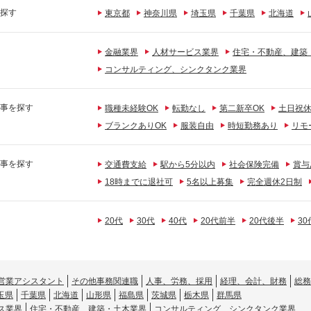
探す
東京都
神奈川県
埼玉県
千葉県
北海道
金融業界
人材サービス業界
住宅・不動産、建築
コンサルティング、シンクタンク業界
事を探す
職種未経験OK
転勤なし
第二新卒OK
土日祝
ブランクありOK
服装自由
時短勤務あり
リモ
事を探す
交通費支給
駅から5分以内
社会保険完備
賞与
18時までに退社可
5名以上募集
完全週休2日制
20代
30代
40代
20代前半
20代後半
3
営業アシスタント
その他事務関連職
人事、労務、採用
経理、会計、財務
総務
玉県
千葉県
北海道
山形県
福島県
茨城県
栃木県
群馬県
ス業界
住宅・不動産、建築・土木業界
コンサルティング、シンクタンク業界