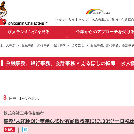
ヘルプ
｜
サイトマップ
｜
求人掲載のご案内＜企業様
求人ランキングを見る
企業からのアプローチを受け
理・人事系
金融事務、銀行事務、会計事務
えるぼし
金融事務、銀行事務、会計事務
金融事務、銀行事務、会計事務 × えるぼしの転職・求人
3
全
件中
1
～
3
を表示
株式会社三井住友銀行
事務*未経験OK*実働6.45h*有給取得率ほぼ100%*土日
｜