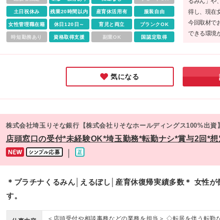
るみん」や
得し、現在
土日祝休み
残業20時間以内
産育休活用有
服装自由
今回取材で
女性管理職在籍
休日120日～
育児と両立
ブランクOK
できる環境
時短勤務あり
資格取得支援
副業OK
国認定取得
とても多い
大切にでき
き方が実現
気になる
株式会社埼玉りそな銀行【株式会社りそなホールディングス100%出資
店頭窓口の受付*未経験OK*埼玉勤務*転勤ナシ*賞与2回*想
｜
＊プラチナくるみん│えるぼし│産育休復帰実績多数＊ 女性
す。
＜店頭受付や相談事務などの業務を担当＞ ◇転居を伴う転勤