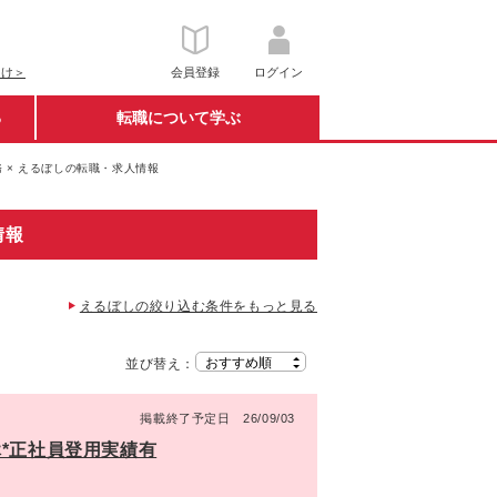
向け＞
会員登録
ログイン
る
転職について学ぶ
 × えるぼしの転職・求人情報
情報
えるぼしの絞り込む条件をもっと見る
並び替え：
掲載終了予定日 26/09/03
祝休*正社員登用実績有