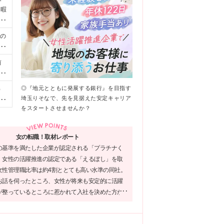
休暇
働
上の
は
営
前
の
用
残
◎『地元とともに発展する銀行』を目指す
）
限
埼玉りそなで、先を見据えた安定キャリア
お
な
をスタートさせませんか？
囲)
行う
女の転職！取材レポート
の基準を満たした企業が認定される「プラチナく
、女性の活躍推進の認定である「えるぼし」を取
女性管理職比率は約4割ととても高い水準の同社。
お話を伺ったところ、女性が将来も安定的に活躍
が整っているところに惹かれて入社を決めた方が
とのことでした！一人ひとりのキャリアも人生も
る同社でなら、安定志向のあなたにピッタリな働