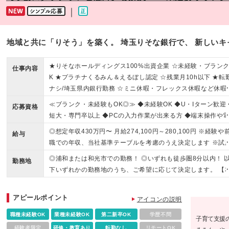
｜
地域と共に「りそう」を築く。 埼玉りそな銀行で、 新しい
★りそなホールディングス100%出資企業 ☆未経験・ブランク
仕事内容
K ★プラチナくるみん＆えるぼし認定 ☆残業月10h以下 ★転
ナシ/埼玉県内銀行勤務 ☆ミニ休暇・フレックス休暇など休暇
度充実 ★退職金あり
≪ブランク・未経験もOK◎≫ ◆未経験OK ◆U・Iターン歓迎 
応募資格
短大・専門卒以上 ◆PCの入力作業が出来る方 ◆端末操作や
応対が出来る方 ＼こんな方も歓迎します／ 金融機関(銀行・
◎想定年収430万円〜 月給274,100円～280,100円 ※経験や
給与
金庫や証券会社、保険会社等）での勤務経験をお持ちの方
職での年収、当社基準テーブルを考慮のうえ決定します ※試
期間6ヶ月（試用期間中の給与・待遇の差異はありません） ※
◎浦和または和光市での勤務！ ◎いずれも徒歩圏8分以内！ 
勤務地
業代は別途全額支給 ※今回ご応募いただく方は、業務範囲を
下いずれかの勤務地のうち、ご希望に応じて決定します。 【
定したスマート社員としてご入社いただきます（期間の定め
店】 埼玉県さいたま市大宮区大門町3-72（埼玉りそな銀行5
し）
階） 【和光支店】 埼玉県和光市本町2-1 (変更の範囲)転居を
アピールポイント
アイコンの説明
わない範囲内で、会社の定める場所（テレワークを行う場所
む
職種未経験OK
業種未経験OK
第二新卒OK
学歴不問
子育て支援
経験者限定
研修・教育あり
転勤なし
リモートOK