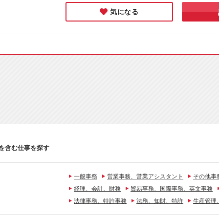
き方が実現
気になる
を含む仕事を探す
一般事務
営業事務、営業アシスタント
その他事
経理、会計、財務
貿易事務、国際事務、英文事務
法律事務、特許事務
法務、知財、特許
生産管理