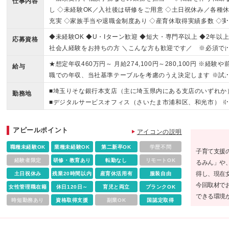
仕事内容
し ◇未経験OK／入社後は研修をご用意 ◇土日祝休み／各種
充実 ◇家族手当や退職金制度あり ◇産育休取得実績多数 ◇実
7.75時間＆残業月20h
◆未経験OK ◆U・Iターン歓迎 ◆短大・専門卒以上 ◆2年以
応募資格
社会人経験をお持ちの方 ＼こんな方も歓迎です／ ※必須で
ありません ・金融機関（銀行や証券会社、保険会社等）にて
★想定年収460万円～ 月給274,100円～280,100円 ※経験や
給与
業経験をお持ちの方 ・銀行や信用金庫にて業務経験をお持ち
職での年収、当社基準テーブルを考慮のうえ決定します ※試
方
期間6ヶ月（試用期間中の給与・待遇の差異はありません） ※
■埼玉りそな銀行本支店（主に埼玉県内にある支店のいずれか
勤務地
業代は別途全額支給 ※今回ご応募いただく方は、業務範囲を
■デジタルサービスオフィス（さいたま市浦和区、和光市） ※
定したスマート社員としてご入社いただきます（期間の定め
住まいやご希望を伺った上で、配属先を決定します (変更の範
し）
転居を伴わない範囲内で、会社の定める場所（テレワークを
アピールポイント
アイコンの説明
場所も含む）
職種未経験OK
業種未経験OK
第二新卒OK
学歴不問
子育て支援
経験者限定
研修・教育あり
転勤なし
リモートOK
るみん」や
得し、現在
土日祝休み
残業20時間以内
産育休活用有
服装自由
今回取材で
女性管理職在籍
休日120日～
育児と両立
ブランクOK
できる環境
時短勤務あり
資格取得支援
副業OK
国認定取得
とても多い
大切にでき