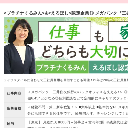
<プラチナくるみん>&<えるぼし>認定企業◎ メガバンク『
ライフスタイルに合わせて正社員登用を目指すことも可能！昨年は20名の正社員登
＜メガバンク・三井住友銀行のバックオフィスを支える♪＞ ◎
仕事内容
働6.45hと少なめ◎個別面談などで定期的にキャリアのフォ
＜経験不問・第二新卒歓迎！＞ ■大卒以上 ■基本的なPCスキル（
応募資格
分に活躍できるお仕事です。 経験問わず、チャレンジしてく
度、能力等により判断） 更新上限 有（60歳に達する月の月
【東京】 月給25万8000円＋諸手当＋賞与年2回 ※残業代は
給与