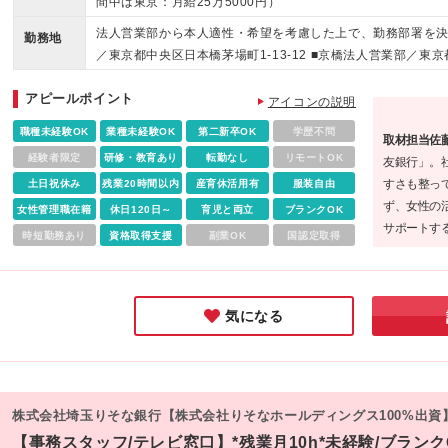
間中は東京：月給25万5000円）
法人営業部から本人適性・希望を考慮した上で、勤務部署を決定
勤務地
／東京都中央区日本橋茅場町1-13-12 ■京橋法人営業部／東京
港区赤坂2-5-1 ■五反田法人営業部／東京都品川区東五反田1-
アピールポイント
業部／東京都千代田区麹町6-6-2 ※(変更の範囲)上記を除く
アイコンの説明
職種未経験OK
業種未経験OK
第二新卒OK
学歴不問
取材担当佐
経験者限定
研修・教育あり
転勤なし
リモートOK
友銀行」。
すさも整っ
土日祝休み
残業20時間以内
産育休活用有
服装自由
ず、女性の
女性管理職在籍
休日120日～
育児と両立
ブランクOK
サポートす
時短勤務あり
資格取得支援
副業OK
国認定取得
環境が揃っ
定や、女性
ん」の認定
気になる
株式会社埼玉りそな銀行【株式会社りそなホールディングス100%出資
【事務スタッフ/テレビ窓口】*残業月10h*未経験/ブランクO