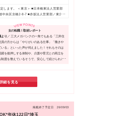
します。 ＜東京＞ ■日本橋東法人営業部
都中央区京橋2-8-7 ■赤坂法人営業部／東京都
14-10 三井住友銀行五反田ビル ■麹町法人営
当社関連勤務地
女の転職！取材レポート
藤より
／
三大メガバンクの一角でもある「三井住
社員の方からは「やりがいのある仕事」「働きや
ている」といった声が伺えました！それもそのは
活躍を後押しする体制や、介護や育児との両立を
る制度を整えているそうで、安心して続けられる
ていると感じました！「健康経営優良法人」の認
が活躍する企業で認定される「プラチナくるみ
を受けていることも納得です。
詳細を見る
】
掲載終了予定日 26/09/03
K*年休122日*埼玉