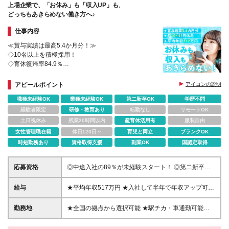
上場企業で、「お休み」も「収入UP」も、
どっちもあきらめない働き方へ♪
仕事内容
≪賞与実績は最高5.4か月分！≫
◇10名以上を積極採用！
◇育休復帰率84.9％
◇月10～11日休み／業界平均より多い休日数！
◇資格取得で最大月8万円給与UP
アピールポイント
アイコンの説明
職種未経験OK
業種未経験OK
第二新卒OK
学歴不問
経験者限定
研修・教育あり
転勤なし
リモートOK
土日祝休み
残業20時間以内
産育休活用有
服装自由
女性管理職在籍
休日120日～
育児と両立
ブランクOK
時短勤務あり
資格取得支援
副業OK
国認定取得
応募資格
◎中途入社の89％が未経験スタート！ ◎第二新卒歓
迎！ ◎人柄重視の採用！ ------------ ◆学歴不問 ◆35歳
以下（若年層の長期キャリア形成を図るため） --------
給与
★平均年収517万円 ★入社して半年で年収アップ可
---- ★アルバイト/フリーター経験のみの方もOK！ ★
能！ ★資格取得で月給＋最大8万円 ★試験の合格率、
スマートフォン、タブレット、PCなど通信機器に関
資格保有率はともに約90％！！ ＜想定月収＞ ■関
勤務地
★全国の拠点から選択可能 ★駅チカ・車通勤可能店
する商品知識は一切不要！
東：月収25万9,795円～40万7,996円＋各種手当＋賞
舗も多 ★引っ越し費用のサポートあり（社宅・家賃
与年2回 ■東海／関西／福岡：月収24万7,951円～39
補助制度など） ＜特に積極採用中！＞ 東京、神奈