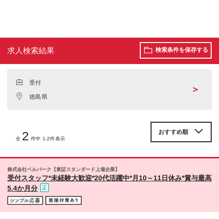
求人検索結果
検索条件を保存する
受付
＞
徳島県
2
全
件中 1-2件表示
株式会社ベルパーク【東証スタンダード上場企業】
受付スタッフ*未経験大歓迎*20代活躍中*月10～11日休み*賞与最高
5.4か月分