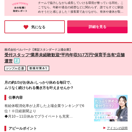
万6,152円＋各種手当＋賞与年2回 ■その他の地域：月
チームで協力しながら成長していける環境が整っている同社。こ
川、千葉、埼玉、福井、愛知、三重、岐阜 ＜募集エ
こでなら、年齢や過去の経歴などに関わらず、誰でもすぐに馴染
収24万1,979円～39万0,280円＋各種手当＋賞与年2回
リア＞ 【東北】宮城、福島 【関東】東京、神奈川、
めそうだと感じました！接客業でありながら、有休や連休が取り
※上記には25時間の想定残業時間を含んで算出してお
千葉、埼玉、栃木、群馬、茨城 【北陸・甲信越】福
やすく、プライベートも大切にできる点も魅力的♪また、頑張り
ります。 ※みなし残業時間超過分は1分単位で全額支
井、新潟 【東海】愛知、三重、岐阜 【関西】大阪
が正当に評価され、ライフイベントを迎えてもキャリアを積んで
給 ＜入社半年～1年後月収例＞ ■30万5,000円～42万
【中国】岡山、広島、鳥取、島根 【四国】徳島、香
いける制度がしっかり整っているので、「働きやすさ・キャリ
詳細を見る
気になる
3,000円（想定残業時間30h+資格取得の場合） ＜給与
ア・収入」の好バランスを求める方にオススメです♪
川 【九州】福岡、佐賀、熊本 ※配属店舗については
詳細＞ ■関東：月給24万3,500円～38万2,400円 ※上
お気軽にご相談ください！ ※受動喫煙対策：店舗によ
記には15時間分のみなし残業手当：2万4,500円～3万
る ★店舗一覧URL https://shop.bellpark.co.jp/info/
8,400円を含んでいます。 ■東海／関西／福岡：月給
【本社】 東京都千代田区平河町1-4-12 平河町センタ
株式会社ベルパーク【東証スタンダード上場企業】
23万2,400円～37万1,300円 ※上記には15時間分のみ
ービル3・6・7・8・9F ※就業場所の変更の範囲：会
受付スタッフ*業界未経験歓迎*平均年収517万円*保育手当有*店舗
なし残業手当：2万3,400円～3万7,300円を含んでい
社の定める場所
運営
ます。 ■その他：月給22万6,800円～36万5,800円 ※
上記には15時間分のみなし残業手当：2万2,800円～3
万6,800円を含んでいます。 ※経験・能力を考慮し決
定／給与に関するご相談に応じます。 ※試用期間中の
給与・福利厚生に差異なし
月の約1/3がお休み♪しっかり休める毎日で、
ムリなく続けられる働き方を叶えませんか？
仕事内容
有給休暇消化率が上昇した上場企業ランキングで6
位！※日経新聞より
◆月10～11日休みでプライベートも充実
◆年休実質128日！
◆正社員の平均年収：517万円
アピールポイント
アイコンの説明