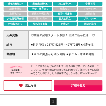
職種未経験OK
業種未経験OK
第二新卒OK
学歴不問
経験者限定
研修・教育あり
転勤なし
リモートOK
土日祝休み
残業20時間以内
産育休活用有
服装自由
女性管理職在籍
休日120日～
育児と両立
ブランクOK
時短勤務あり
資格取得支援
副業OK
国認定取得
応募資格
◎業界未経験スタート多数！ ◎第二新卒歓迎！ ◎人
柄重視の採用！ ------------ ◆学歴不問 ◆35歳以下（若
年層の長期キャリア形成を図るため） ------------ 《店
給与
■想定月収：28万7,528円～42万793円 ■想定年収：
長・副店長・マネジメント（リーダー）経験者大歓
420万円～615万円 ★資格取得で月給＋最大8万円 ★
迎！》
試験の合格率、資格保有率はともに約90％！！ ＜入
勤務地
★全国の拠点から選択可能 ★駅チカ・車通勤可能店
社時想定月収＞ ■月収28万7,528円～42万793円＋各
舗も多 ★引っ越し費用のサポートあり（社宅・家賃
種手当＋賞与年2回 ※上記には30時間の想定残業時間
補助制度など） ＜特に積極採用中！＞ 東京、神奈
を含んで算出しております。 ※みなし残業時間超過分
チームで協力しながら成長していける環境が整っている同社。こ
川、千葉、埼玉、福井、愛知、三重、岐阜 ＜募集エ
こでなら、年齢や過去の経歴などに関わらず、誰でもすぐに馴染
は1分単位で全額支給 ＜入社半年～1年後月収例＞
リア＞ 【東北】宮城、福島 【関東】東京、神奈川、
めそうだと感じました！接客業でありながら、有休や連休が取り
■31万7,000円～43万5,000円（想定残業時間30h+資
千葉、埼玉、栃木、群馬、茨城 【北陸・甲信越】福
やすく、プライベートも大切にできる点も魅力的♪また、頑張り
格取得の場合） ＜給与詳細＞ ■月給26万1,300円～38
井、新潟 【東海】愛知、三重、岐阜 【関西】大阪
が正当に評価され、ライフイベントを迎えてもキャリアを積んで
万2,400円 ※上記には15時間分のみなし残業手当：2
【中国】岡山、広島、鳥取、島根 【四国】徳島、香
いける制度がしっかり整っているので、「働きやすさ・キャリ
詳細を見る
気になる
万6,300円～3万8,400円を含んでいます。 ※時間外手
ア・収入」の好バランスを求める方にオススメです♪
川 【九州】福岡、佐賀、熊本 ※配属店舗については
当は別途全額支給（1分単位） ※経験・能力を考慮し
お気軽にご相談ください！ ※受動喫煙対策：店舗によ
決定／現年収や希望給与もご相談可能 ※試用期間中の
る ★店舗一覧URL https://shop.bellpark.co.jp/info/
給与・福利厚生に差異なし
【本社】 東京都千代田区平河町1-4-12 平河町センタ
1
ービル3・6・7・8・9F ※就業場所の変更の範囲：会