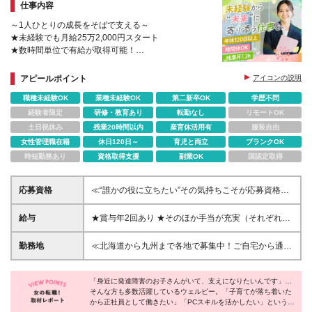
仕事内容
～1人ひとりの成長をそばで支える～
★未経験でも月給25万2,000円スタート
★数時間単位で有給が取得可能！
★連休取得OK！プライベートも楽しめる
★社員の新しいチャレンジを応援する社風
アピールポイント
アイコンの説明
職種未経験OK
業種未経験OK
第二新卒OK
学歴不問
経験者限定
研修・教育あり
転勤なし
リモートOK
土日祝休み
残業20時間以内
産育休活用有
服装自由
女性管理職在籍
休日120日～
育児と両立
ブランクOK
時短勤務あり
資格取得支援
副業OK
国認定取得
応募資格
≪“誰かの役に立ちたい”その気持ちこそが応募資格で
す！≫ ◆未経験歓迎 ◆特別な経験やスキルは必要あ
りません ◆学歴不問 ◆20代～50代が多数活躍中 ＜こ
給与
★賞与年2回あり ★そのほか手当が充実（それぞれ規
んな方歓迎＞ ・障がいをお持ちの方の支援にじっく
定あり） ┗住宅手当・家族手当 ┗資格手当(月3千円
り向き合いたい方 ・誰もが働ける未来になるよう、
～1万円 ┗ベースアップ加算手当(月1万2千円/報酬改
勤務地
≪北海道から九州まで各地で募集中！ご自宅から通え
貢献したい方
定による手当) ----------------- 【支援員】 月給25万2千
る場所への配属となります≫ ※自動車通勤OK(規定有)
円～(一律支給手当含む)+賞与2回 ※固定残業代(20時
≪配属エリアはコチラ≫ ■北海道/札幌 ■福島県/郡山 ■
間分/約3万～4万円)を含む。超過分は別途支給します
「身近に発達障害のお子さんがいて、支えになりたいんです」…
群馬県/高崎 ■埼玉県/さいたま・大宮・川越・西川
そんな方も多数活躍しているウェルビー。「子育てが落ち着いた
※能力・経験により決定します 【サービス管理責任
口・所沢・航空公園・春日部・草加・新越谷・朝霞台
から正社員として働きたい」「PCスキルを活かしたい」という理
者】 月給30万7千円～41万2千円(一律支給手当含
■千葉県/千葉・西船橋・松戸・浦安 ■東京都/秋葉原・