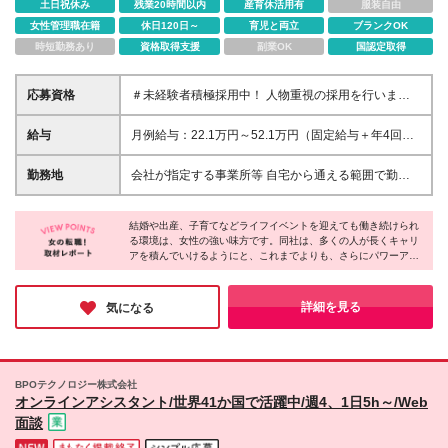
土日祝休み
残業20時間以内
産育休活用有
服装自由
女性管理職在籍
休日120日～
育児と両立
ブランクOK
時短勤務あり
資格取得支援
副業OK
国認定取得
応募資格
＃未経験者積極採用中！ 人物重視の採用を行いま
す！ 〇営業未経験者OK 〇高卒以上 これまで入社した
方の89％が過去に全く営業経験がない方！ ※特段、
給与
月例給与：22.1万円～52.1万円（固定給与＋年4回の
お話上手である必要はございません。 ただ接客を行
営業実績ボーナス） ベーシックコース 月給221,000
いますので、礼節をもってお客さまを思いやり お話
アドバンスコース 月給281,000 スペシャリティコー
勤務地
会社が指定する事業所等 自宅から通える範囲で勤務
(コミュニケーション)できる方ですとスムーズにお仕
ス 月給521,000（最大） 入社時のコースに応じた月
いただき、転居を伴う異動はありません 福岡市外、
事を始められます。
額給与となり、 コースは選考結果（面接・当社所定
佐賀・長崎・熊本・大分・宮崎・鹿児島・沖縄のいず
の試験・前職給与等）をもとに決定されます。 （各
結婚や出産、子育てなどライフイベントを迎えても働き続けられ
れかの支社に配属となります ※ご希望がございました
る環境は、女性の強い味方です。同社は、多くの人が長くキャリ
コースの詳細は面接時にご説明します） ●賞与は年4
らお気軽にご相談ください。 ※お住まい・通勤時間な
アを積んでいけるようにと、これまでよりも、さらにパワーアッ
回 頑張りはボーナスとして年4回支給されます。 ※営
どを考慮のうえ、勤務地を決定します。 ※希望がある
プした制度改革を実施！どこまでも働く人のためを考えて環境整
業実績ボーナスは営業実績に応じて金額が変動しま
とき以外の転勤はありません。 ※入社から6か月間
備を進めているからこそ、ママになってもキラキラと活躍される
す。 頑張れば頑張るほど実績に応じて収入も多く得
は、各県の支社に属するキャリアカレッジで研修を行
方が多いのだと、納得できました。少しでも気になった方は是非
詳細を見る
気になる
られる給与システムです。
一歩踏み出してみてはいかがでしょうか。
います。 遠方の方や具体的な営業オフィスについて
知りたい方は 面談・面接時にお気軽にお尋ねくださ
い。 ＊ … * … ＊ … * …＊ ●通勤交通費補助(月割額5
万円限度）
BPOテクノロジー株式会社
オンラインアシスタント/世界41か国で活躍中/週4、1日5h～/Web
面談