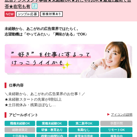
否★在宅も有
未経験から、あこがれの広告業界ではたらく。
志望動機は「やってみたい」「興味がある」でOK♪
仕事内容
＼未経験から、あこがれの広告業界のお仕事！／
★未経験スタートの先輩が8割以上
★土日祝休み・残業ほぼなし
★面接1回・スピード選考
アピールポイント
アイコンの説明
★応募から1週間で合否
★基礎から学べる無料の研修制度
職種未経験OK
業種未経験OK
第二新卒OK
学歴不問
経験者限定
研修・教育あり
転勤なし
リモートOK
土日祝休み
残業20時間以内
産育休活用有
服装自由