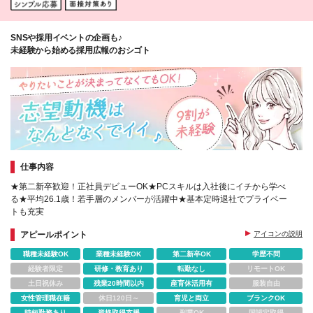
SNSや採用イベントの企画も♪
未経験から始める採用広報のおシゴト
仕事内容
★第二新卒歓迎！正社員デビューOK★PCスキルは入社後にイチから学べ
る★平均26.1歳！若手層のメンバーが活躍中★基本定時退社でプライベー
トも充実
アピールポイント
アイコンの説明
職種未経験OK
業種未経験OK
第二新卒OK
学歴不問
経験者限定
研修・教育あり
転勤なし
リモートOK
土日祝休み
残業20時間以内
産育休活用有
服装自由
女性管理職在籍
休日120日～
育児と両立
ブランクOK
時短勤務あり
資格取得支援
副業OK
国認定取得