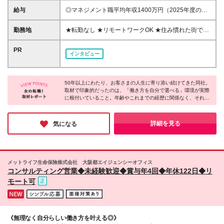
有無ではなく、「お客さまにとっての最善策を真剣に
給与
◎マネジメント職平均年収1400万円（2025年度の税
考える姿勢」や「お客さまに心から喜んでいただきた
込定例給与実績。） 【STEP1】まずはコンサルタン
いと思うマインド」これが私たちの採用ポイントで
トからスタート ◆初任給月給：20万円から35万円＋
勤務地
★転勤なし ★リモートワークOK ★住み慣れた街で長
す。
業績給＋賞与年4回（※個人業績による） ※初任給内
く働き続けられます！ ■ご希望を考慮した上で勤務地
訳／基本給10万円＋初期補給10万円から25万円 ※初
を決定いたします ■地域のお客さまとの長期的な信頼
PR
インタビュー
期補給の金額は前年度年収により決定。 ※初期補給は
関係を重視するため転勤なし ■U・Iターン歓迎 ■全国
25ヵ月間支給します。入社後6ヵ月間は当初の金額を
24都道府県で同時募集実施 ▼下記都道府県にて募集
毎月支給し、7ヵ月目以降は個人業績により変動しま
岩手県（盛岡市） 山形県（山形市） 宮城県（仙台
す。 ※上記の他、入社初期3ヵ月間は前年度年収が所
50年以上にわたり、お客さまの人生に寄り添い続けてきた同社。
市） 秋田県（秋田市） 福島県（郡山市） 新潟県（新
取材で印象的だったのは、「働き方を自分で選べる」環境が実際
定の金額以上の場合は特別手当を上乗せで支給しま
潟市） 栃木県（宇都宮市） 群馬県（高崎市） 埼玉県
に根付いていること。年齢やこれまでの経歴に関係なく、それぞ
す。 【STEP2】リーダー研修の受講 ◆研修期間中は
（さいたま市） 神奈川県（横浜市） 東京都（中央
れが自分に合ったスタイルで活き活きと活躍している姿がありま
研修前の業績に応じ、当社規定で定めた固定給を支給
区） 富山県（富山市） 長野県（長野市） 静岡県（静
した。ライフステージが変わっても無理なく続けられる環境だか
いたします ※リーダー研修期間は6ヶ月間となります
岡市） 愛知県（名古屋市、豊橋市） 岐阜県（岐阜
らこそ、長く働きたいと考える方にとって安心できる職場だと言
詳細を見る
気になる
※上記期間中はマネジメント職任用のための研修であ
えるでしょう。
市） 滋賀県（草津市） 京都府（京都市） 大阪府（大
るため、原則営業活動は行いません ※詳細については
阪市） 兵庫県（神戸市） 奈良県（奈良市） 和歌山県
面談時にご説明いたします 【STEP3】マネジメント
（和歌山市） 岡山県（岡山市） 熊本県（熊本市） 鹿
職へ昇格後 ※マネジメント職昇格後は、自身の組織の
児島県（鹿児島市）
メットライフ生命保険株式会社 大阪都エイジェンシーオフィス
実績に応じた報酬を支給いたします ※詳細については
コンサルティング営業◆未経験歓迎◆賞与年4回◆年休122日◆リ
面接時にご説明いたします ▼コンサルタント職も同
モート可
時募集中！ 詳細については現在掲載中の当社別求人
ページをご覧ください。 ※下記収入例は一例であり、
収入を保証するものではありません。
《無理なく自分らしい働き方を叶える◎》