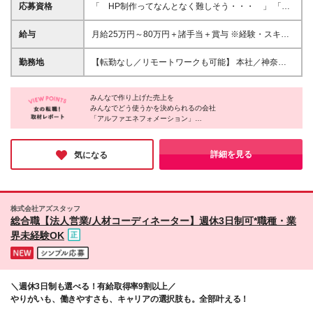
応募資格
「 HP制作ってなんとなく難しそう・・・ 」 「
デザイナー？マーケティングってナニ・・・ 」 と
いう未経験の方でも安心してご応募ください！ 充実
給与
月給25万円～80万円＋諸手当＋賞与 ※経験・スキル
の研修プログラムをご用意しています！ ★学歴・ブ
を考慮して決定します。 試用期間中：（6ヶ月） 一都
ランクは問いません。 ★社会人未経験の方も歓迎し
三県：月給22万円～50万円 その他：月給20万円～50
勤務地
【転勤なし／リモートワークも可能】 本社／神奈川
ます！ ◎Webに日常的に触れている方は歓迎！ # ＼
万円
県横浜市港北区篠原町3014 東急新横浜南ビル5階 ※
こんな方にピッタリです！／ ■Web業界の知識をつけ
勤務地はご希望を考慮し、決定します。 ※転居を伴う
たい ■SNSに関わる仕事にチャレンジしたい
みんなで作り上げた売上を
転勤はありません。 【プロジェクト先】 一都三県、
■YouTube、TikTok、Instagramに興味がある方 ■AIに
みんなでどう使うかを決められるの会社
関東、中部、関西、中国、九州、東北など多数！ ま
「アルファエネフォメーション」
興味がある方 ■専門的スキルを身に着けたい方
たは各近郊のプロジェクト先 ※希望を考慮の上、配属
プロジェクトを決定します。 （北海道、青森県、岩
上記を第一に考え、会社として、チームとして動いています。
手県、宮城県、秋田県、山形県、福島県、茨城県、栃
詳細を見る
気になる
【創造を現実に。世界一諦めの悪いチームが常識を超えた結果を
木県、群馬県、埼玉県、千葉県、東京都、神奈川県、
作る。】
岐阜県、静岡県、愛知県、三重県、滋賀県、京都府、
これをモットーに2024年には新事業を立ち上げ、
大阪府、兵庫県、奈良県、和歌山県、岡山県、広島
新たなステージへと羽ばたいています。
県、福岡県、佐賀県、長崎県、熊本県、大分県、宮崎
株式会社アズスタッフ
県、鹿児島県） (変更の範囲)上記を除く当社関連勤務
また、何より感じたのはとにかく風通しの良い会社です。
総合職【法人営業/人材コーディネーター】週休3日制可*職種・業
地
界未経験OK
＼週休3日制も選べる！有給取得率9割以上／
やりがいも、働きやすさも、キャリアの選択肢も。全部叶える！