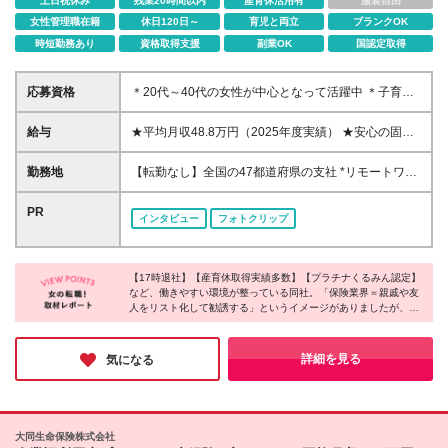
土日祝休み
残業20時間以内
産育休活用有
服装自由
女性管理職在籍
休日120日～
育児と両立
ブランクOK
時短勤務あり
資格取得支援
副業OK
国認定取得
応募資格
＊20代～40代の女性が中心となって活躍中 ＊子育て
しながら働く方も多数在籍 ＊未経験者も歓迎 ◆高卒
以上 ◆社会人経験をお持ちの方 - 業界・業種・職種・
給与
★平均月収48.8万円（2025年度実績） ★安心の固定
経験年数は問いません。 «こんな方が応募＆入社して
給＋賞与年2回＋インセンティブ！手当も充実 月給21
います！» ◇無理のない働き方をしたい …お客さま先
万円～23万円＋諸手当＋インセンティブ＋賞与年2回
勤務地
【転勤なし】全国の47都道府県の支社 *リモートワー
への直行直帰OK！17時には退勤できます。 また、
※給与は税込定例給与です。賞与は含みません。 ※約
クまたはシェアオフィスを活用した柔軟な働き方が可
オンライン商談の実施やシェアオフィスの活用などで
3週間の研修期間中は日当8000円を支給いたします。
能 *お住まいや希望に合わせて配属 *U・Iターン歓迎 *
PR
業務効率も高められます。 ◇子育てとの両立を目指
インタビュー
フォトクリップ
※単発的な売上評価だけでなく、日々の頑張りや成果
ご自身の都合で転居が必要になった場合の異動も可能
したい …妊婦さん向けの支援や子育てとの両立を支
をきちんと給与に反映するシステムをとっています。
★リモートワークについて リモートワークのインフ
える制度を 多数ご用意しています。 ◇納得がいく
※インセンティブは、営業実績に比例した年2回の賞
ラ（PC・携帯の無料貸与）・教育体制が充実してい
収入がほしい …平均月収は48.8万円。 賞与も年2回
与に反映されます。 ◆東京・神奈川・千葉・埼玉・
【17時退社】【産育休取得実績多数】【プラチナくるみん認定】
ます。当社では、お客さまのご要望に応じて、訪問・
別途支給しています！ ◇就業ブランクを経て復帰し
など、働きやすい環境が整っている同社。「保険業界＝親戚や友
愛知（一部）・京都・大阪・兵庫（一部）：月給23万
対面による面談や非接触型のWeb面談も実施してお
たい …3年間の育成期間を設けています。 各種研修
人をリスト化して勧誘する」というイメージがありましたが、実
円以上 ◆静岡（一部）・三重・岐阜：月給22万円以
り、「ハイブリッドな営業スタイル」を推進！ ★直
際は知人へのアプローチは一切不要とのこと。会社全体で女性の
でいちからサポートします♪
上 ◆上記以外の地域：月給21万円以上
行直帰OK 自宅からお客さま企業に直接訪問したり、
活躍を後押ししており、女性がイキイキと活躍されていました！
滞在が長くなり遅くなった際は直接帰宅も可能です。
無理なく自分らしく働ける仕組みがあり、ライフステージが変わ
詳細を見る
気になる
っても安心して働き続けられる環境に魅力を感じました◎
子育てに配慮した柔軟な出退勤制度を取り入れていま
す。 ＜募集エリア＞ ◆北海道・東北：北海道/青森/宮
城/岩手/秋田/山形/福島 ◆首都圏：東京/千葉/神奈川/埼
玉 ◆関信越：栃木/群馬/茨城/長野/新潟/山梨 ◆東海・
大同生命保険株式会社
北陸：三重/愛知/静岡/岐阜/石川/富山/福井 ◆近畿：大