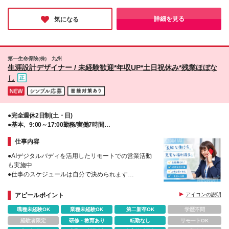
由で入社した方もいるとのこと。
む)+賞与2回 ※固定残業代(20時間分/約4万～5万円)を
錦糸町・蒲田・渋谷・荻窪・池袋・北千住・八王子・
そんな同社は福利厚生や制度面も常にブラッシュアップし、チャ
含む。超過分は別途支給します ※経験や能力を考慮し
三鷹・府中・町田 ■神奈川県/横浜・新横浜・桜木町・
ットツールや研修ツール導入なども積極的に行っています。安定
詳細を見る
気になる
て決定します ※試用期間3～6ヶ月。その間の給与は
基盤のもと、長く働きたい人にオススメです♪
戸塚・上大岡・溝の口・横須賀・藤沢・本厚木・平塚
月給25万2千円＋資格手当 ※試用期間中の差額分は初
■新潟県/新潟 ■富山県/富山 ■石川県/金沢 ■長野県/長
回賞与に支給(条件有)
野・松本 ■静岡県/浜松・静岡 ■愛知県/名古屋、岡崎 ■
岐阜県/岐阜 ■滋賀県/大津 ■奈良県/奈良 ■大阪府/大阪
第一生命保険(株) 九州
■京都府/京都 ■兵庫県/姫路・神戸・尼崎・西宮 ■和歌
生涯設計デザイナー / 未経験歓迎*年収UP*土日祝休み*残業ほぼな
山県/和歌山市 ■愛媛県/松山 ■広島県/福山、広島市 ■
し
岡山県/岡山 ■鹿児島県/鹿児島 ■大分県/大分 【新規オ
ープン予定】 〈2025年4月予定〉 ■京都/京都市 ■静
岡/沼津市 ■大阪/大阪市 ■神奈川/相模原市 ■兵庫/姫路
市 ■広島/呉市 ■神奈川/川崎市 ■新潟/新潟市 <2025年5
●完全週休2日制(土・日)
月予定> ■和歌山/和歌山市 ■静岡/静岡市 (変更の範囲)
●基本、9:00～17:00勤務/実働7時間
上記を除く当社関連勤務地
●高収入も目指せる明確な給与システム
仕事内容
●AIデジタルバディを活用したリモートでの営業活動
も実施中
●仕事のスケジュールは自分で決められます
●基本、9:00～17:00勤務
●完全週休2日制
アピールポイント
アイコンの説明
●未経験者研修有
職種未経験OK
業種未経験OK
第二新卒OK
学歴不問
●育児と両立OK
●退職金制度有
経験者限定
研修・教育あり
転勤なし
リモートOK