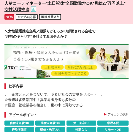
人材コーディネーター*⼟⽇祝休*全国勤務地OK*月給27万円以上*
更の範囲)上記を除く当社関連勤務地
女性活躍推進
＼女性活躍推進企業／頑張りがしっかり評価される会社で
“理想のキャリア”を叶えてみませんか？
仕事内容
。゜企業と人とをつないで、明るい社会の実現をサポート゜。
☆未経験多数活躍中！異業界出身者も多数◎
☆医療・福祉業界を担当し、世の中に貢献できる
☆公平公正な評価制度によって頑張った分はしっかり還元
アピールポイント
アイコンの説明
職種未経験OK
業種未経験OK
第二新卒OK
学歴不問
経験者限定
研修・教育あり
転勤なし
リモートOK