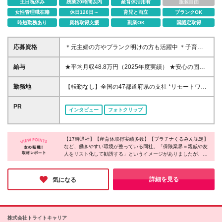
土日祝休み
残業20時間以内
産育休活用有
服装自由
女性管理職在籍
休日120日～
育児と両立
ブランクOK
時短勤務あり
資格取得支援
副業OK
国認定取得
応募資格
＊元主婦の方やブランク明けの方も活躍中 ＊子育て
しながら働く方も多数在籍 ＊未経験者も歓迎 ◆高卒
以上 ◆社会人経験をお持ちの方 - 業界・業種・職種・
給与
★平均月収48.8万円（2025年度実績） ★安心の固定
経験年数は問いません。 «こんな方が応募＆入社して
給＋賞与年2回＋インセンティブ！手当も充実 月給21
います！» ◇無理のない働き方をしたい …お客さま先
万円～23万円＋諸手当＋インセンティブ＋賞与年2回
勤務地
【転勤なし】全国の47都道府県の支社 *リモートワー
への直行直帰OK！17時には退勤できます。 また、
※給与は税込定例給与です。賞与は含みません。 ※約
クまたはシェアオフィスを活用した柔軟な働き方が可
オンライン商談の実施やシェアオフィスの活用などで
3週間の研修期間中は日当8000円を支給いたします。
能 *転勤なし *UIターン歓迎 *お住まいや希望を最大限
PR
業務効率も高められます。 ◇子育てとの両立を目指
インタビュー
フォトクリップ
※単発的な売上評価だけでなく、日々の頑張りや成果
考慮 *ご自身の都合で転居が必要になった場合の異動
したい …妊婦さん向けの支援や子育てとの両立を支
をきちんと給与に反映するシステムをとっています。
も可能 ★リモートワークについて リモートワークの
える制度を 多数ご用意しています。 ◇納得がいく
※インセンティブは、営業実績に比例した年2回の賞
インフラ（PC・携帯の無料貸与）・教育体制が充実
収入がほしい …平均月収は48.8万円。 賞与も年2回
与に反映されます。 ◆東京・神奈川・千葉・埼玉・
【17時退社】【産育休取得実績多数】【プラチナくるみん認定】
しています。当社では、お客さまのご要望に応じて、
別途支給しています！ ◇就業ブランクを経て復帰し
など、働きやすい環境が整っている同社。「保険業界＝親戚や友
愛知（一部）・京都・大阪・兵庫（一部）：月給23万
訪問・対面による面談や非接触型のWeb面談も実施し
たい …3年間の育成期間を設けています。 各種研修
人をリスト化して勧誘する」というイメージがありましたが、実
円以上 ◆静岡（一部）・三重・岐阜：月給22万円以
ており、「ハイブリッドな営業スタイル」を推進！
際は知人へのアプローチは一切不要とのこと。会社全体で女性の
でいちからサポートします♪
上 ◆上記以外の地域：月給21万円以上
★直行直帰OK 自宅からお客さま企業に直接訪問した
活躍を後押ししており、女性がイキイキと活躍されていました！
り、滞在が長くなり遅くなった際は直接帰宅も可能で
無理なく自分らしく働ける仕組みがあり、ライフステージが変わ
詳細を見る
気になる
っても安心して働き続けられる環境に魅力を感じました◎
す。 子育てに配慮した柔軟な出退勤制度を取り入れ
ています。 ＜募集エリア＞ ◆北海道・東北：北海道/
青森/宮城/岩手/秋田/山形/福島 ◆首都圏：東京/千葉/神
奈川/埼玉 ◆関信越：栃木/群馬/茨城/長野/新潟/山梨 ◆
株式会社トライトキャリア
東海・北陸：三重/愛知/静岡/岐阜/石川/富山/福井 ◆近