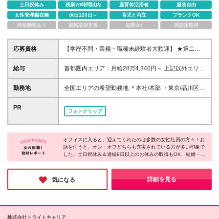
土日祝休み
残業20時間以内
産育休活用有
服装自由
女性管理職在籍
休日120日～
育児と両立
ブランクOK
時短勤務あり
資格取得支援
副業OK
国認定取得
応募資格
【学歴不問・業種・職種未経験者大歓迎】 ★第二新
卒・初めての正社員・社会人も歓迎です♪ 「社会の役
に立つ仕事がしたい」 「人の悩みを解決するお仕事
給与
首都圏内エリア：月給28万4,340円～ 上記以外エリ
がしたい」 「医療・福祉業界に貢献したい」 そんな
ア：月給27万0,840円～ ※上記に加え、業績賞与年2
想いをお持ちの方は大歓迎です◎
回やインセンティブなどの制度も御座います。 ※月給
勤務地
全国エリアの希望勤務地 ＊本社/本部 ・東京/品川区大
には固定残業代含む(6万9,400円～/45時間分)超過分
崎 ・大阪/大阪市北区太融寺町 *第二支社 ・東京/新宿
は別途支給 ※6ヶ月の試用期間があります。条件面の
区西新宿 ・横浜/横浜市神奈川区 ・船橋/船橋市本町
PR
フォトクリップ
変更はありません。 ☆充実した賞与やインセンティ
・大阪/大阪市北区 ・福岡/福岡市博多区 *支社 [北海道/
ブでプライベートも充実☆ 女性・男性・未経験問わ
東北] ・札幌/札幌市北区 ・盛岡/盛岡市盛岡駅前通 ・
ず配属部署により賞与やインセンティブがもらえま
仙台/仙台市青葉区 ・郡山/郡山市清水台 [北関東] ・水
す。 自分へのご褒美や友人とのおしゃれなランチに
オフィスに入ると、迎えてくれたのは多数の女性社員の方々！お
戸支社/茨城県水戸市 ・高崎/群馬県高崎市 ・宇都宮/
話を伺うと、オン・オフどちらも充実されている方が多い印象で
出かけたり 家族をディナーに誘ったりとプライベー
栃木県宇都宮市 [首都圏] ・大宮/さいたま市大宮区 ・
した。土日祝休み＆連続9日以上のお休みの取得もOK、結婚・出
トも充実しています。 ☆配属に応じて入社1年目の社
船橋/船橋市本町 ・横浜/横浜市神奈川区 [北陸/甲信越]
産・育児などのライフイベントに沿った休暇制度も充実してい
員にも安心した保証制度あり☆ ・インセンティブの
・新潟/新潟市中央区 ・富山/富山市新桜町 ・金沢/金
て、プライベートの時間も大切にできることがポイントなのだそ
場合…1年間で基本給1ヶ月分 ※評価が上回った場合
沢市広岡 [東海] ・静岡/静岡市葵区 ・名古屋/名古屋市
う！今回は特に、未経験OKの募集とのことで「新しい仕事をは
詳細を見る
気になる
は評価実額を支給♪
じめたい」「長期的に活躍したい」方にはオススメです♪
中区 [関西] ・京都/京都市中京区 ・神戸/神戸市中央区
・奈良/奈良市大宮町 [中国/四国] ・高松/高松市寿町 ・
岡山/岡山市北区 ・広島/広島市中区 [九州/沖縄] ・福
岡/福岡市博多区 ・熊本/熊本市中央区 ・鹿児島/鹿児
株式会社トライトキャリア