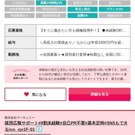
土日祝休み
残業20時間以内
産育休活用有
服装自由
女性管理職在籍
休日120日～
育児と両立
ブランクOK
時短勤務あり
資格取得支援
副業OK
国認定取得
応募資格
【すぐに働きたい方も積極採用中！】 ◆未経験OK!30
代～60代の女性が多数活躍中 ◆特別な知識や経験は
一切不問です! ◆学歴不問 ＼こんな方にピッタリです!
給与
＼高収入の実績あり／ なかには年収1000万円を超え
／ ★家事や趣味と両立しながら自分のペースで働き
る方もいらっしゃいます！ 【完全出来高報酬制】 ★
たい方 ★これまでの人生経験を活かして、新しい仕
仕事に慣れるまで収入をサポート 1か月目：報酬が通
勤務地
≪全国募集≫★原則直行直帰★転勤なし 全国に50拠
事に挑戦したい方 ★頑張った分だけしっかり収入に
常の2倍 2か月目：報酬が通常の1.5倍 ※災害に関する
点以上を展開していますので、現在お住まいの地域で
繋がる仕事がしたい方 ★人と話すことや、相手の話
業務については、収入サポートの対象外 ＊＊＊業務
働けます。また、原則直行直帰で調査を行い、レポー
にじっくり耳を傾けるのが好きな方
報酬の例＊＊＊ ・事故原因調査（4箇所確認）…1万
保険金の適正な支払いを支える社会貢献度の高い仕事です。30代
ト作成はご自宅にて行うことができるため、自分のペ
から60代の幅広い世代が活躍しており、丁寧な講習とサポート体
5000円～ ・有無責／不正請求疑義調査（自動車案
ースで働けます。 ※レポート提出や当社規定により最
制があるため未経験でも安心してスタートできます。最大の魅力
件）…2万円～ ・医療調査（1箇所確認）…1万7000
寄りの拠点にご来社いただく必要があります ★拠点
は、原則直行直帰で働く時間や場所を自身でコントロールできる
円～ ・書類取付（1箇所訪問）…3000円～ ※上記は
一覧 ⇒https://www.sonpo-r.co.jp/corp-info/offices.html
自由度の高さ！家事との両立やセカンドキャリアの構築など、こ
目安になります ※実際の報酬は、業務報酬に個々のス
※(変更の範囲)上記を除く当社関連勤務地
れまでの人生経験を活かしながら全国どこでも自分らしく働きた
詳細を見る
気になる
キル・実績を加味したものになります
い方にピッタリです！
株式会社マーキュリー
採用広報サポート#9割未経験#自己PR不要#基本定時#SNSもでき
る/on_rpr1F-01