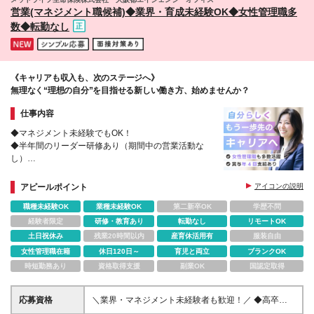
島市山之口町 ・長崎/長崎市興善町 ・沖縄/那覇市 (変
営業(マネジメント職候補)◆業界・育成未経験OK◆女性管理職多
更の範囲)上記を除く当社関連勤務地
数◆転勤なし
《キャリアも収入も、次のステージへ》
無理なく“理想の自分”を目指せる新しい働き方、始めませんか？
仕事内容
◆マネジメント未経験でもOK！
◆半年間のリーダー研修あり（期間中の営業活動な
し）
◆マネジメント職平均年収1400万円
◆リモートワーク併用など柔軟な働き方が可能
アピールポイント
アイコンの説明
職種未経験OK
業種未経験OK
第二新卒OK
学歴不問
経験者限定
研修・教育あり
転勤なし
リモートOK
土日祝休み
残業20時間以内
産育休活用有
服装自由
女性管理職在籍
休日120日～
育児と両立
ブランクOK
時短勤務あり
資格取得支援
副業OK
国認定取得
応募資格
＼業界・マネジメント未経験者も歓迎！／ ◆高卒以
上 ◆2年以上社会人経験がある方 ◎業界経験や知識の