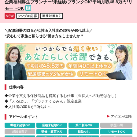
企業福利厚生プランナー*未経験/ブランクOK*平均月収48.8万円*リ
阪：奈良/京都/兵庫/和歌山/滋賀 ◆中国・四国：広島/
モートOK
島根/岡山/鳥取/山口/香川/徳島/高知/愛媛 ◆九州・沖
縄：福岡/長崎/佐賀/熊本/鹿児島/大分/宮崎/沖縄 (変更
の範囲)上記を除く当社関連勤務地
＼配属部署の93％が女性＆入社者の30％が40代以上／
“安心して家族と暮らせる”働き方をしませんか？
仕事内容
◆企業を支える保険商品を提案するお仕事（※個人への勧誘はなし）
◆「えるぼし」「プラチナくるみん」認定企業
◆入社者の30％が40代以上
◆転勤なし｜産育休復帰実績多数｜残業ほぼなし｜土日祝休み
アピールポイント
アイコンの説明
職種未経験OK
業種未経験OK
第二新卒OK
学歴不問
経験者限定
研修・教育あり
転勤なし
リモートOK