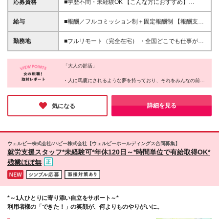
応募資格
■学歴不問・未経験OK 【こんな方におすすめ】
⭕「自信はないけど、頑張ってみたい」と思える人
⭕「もう一度、努力してみよう」と挑戦できる人 ⭕
給与
■報酬／フルコミッション制＋固定報酬制 【報酬支払
仲間と支え合いながら、前向きに成長したい人 【向
い実績(2024年度)】平均5,522,124円 （Join1年以上2
いていない方】 ❌ラクに稼ぎたい人 ❌最低限の収入が
年未満メンバー） この数字は、ウルサポの環境を活
勤務地
■フルリモート（完全在宅） ・全国どこでも仕事がで
あればOKな人 ❌自分の成長に興味がない人 ❌人と協
かし、成長し続けた人たちのもの。 ✅研修に参加し、
きます（地方でも活躍できます） ・あなたが「ここ
力せず、すぐに諦める人 「楽して稼げる仕事」では
学びを実践に活かした人 ✅チームでの交流を大切に
で働きたい！」と思った場所が職場です（0秒出社）
ありません。 でも、だからこそ成長の実感がある
し、挑戦を続けた人 すべての人がこの結果を得られ
「大人の部活」
・平日にワーケーション先でオンライン商談や、移動
―― それってワクワクしませんか？ 「できるか不
るわけではありません。 「ただ待つ」だけではな
中にチャットでコミュニケーションもOK
・人に馬鹿にされるような夢を持っており、それをみんなの前で
安」より「どこまで成長できるか」を楽しめる環境で
く、「行動する」ことが、成果への第一歩です。 ※固
――――――――――――――――― ◎メタバース
発言できる
す。 本気で挑戦するあなたを、全力でサポートしま
定報酬について ジョイン3ヵ月目以降、組織運営に関
オフィス「oVice」の活用 完全在宅でありながら孤独
・慣れ合いではなく切磋琢磨できる、本気で向き合ってくれる仲
す！
する固定報酬の仕事にエントリー可能。全メンバーの
感ゼロ。 ・研修や案件相談、仕事のMTG ・「ねぇね
間がいる
詳細を見る
気になる
約20％程度が固定報酬を得ており、時給1,500円～
・賞賛承認文化があり、あなたの存在を認めてくれる環境がある
ぇ今ちょっといい？」のライトなコミュニケーション
・トレーナーが正しい努力を示し、適切なフィードバックを行っ
10,000円相当の仕事があります（一定のスキルを必要
・「ちょっと話聞いてよぉ～」の雑談 も全てオンラ
てくれる
とし、条件があります）
インで実現させています！ ※本社：東京都品川区西品
・1年後、驚くほど成長した大好きな自分に出会える
川1-1-1 住友不動産大崎ガーデンタワー9階 ※(変更
・上記をすべて、オンラインで実現する
ウェルビー株式会社/ハビー株式会社【ウェルビーホールディングス合同募集】
の範囲)上記を除く当社関連勤務地
これが同社のカルチャーだ。
就労支援スタッフ*未経験可*年休120日～*時間単位で有給取得OK*
残業ほぼ無
*～1人ひとりに寄り添い自立をサポート～*
利用者様の「できた！」の笑顔が、何よりものやりがいに。