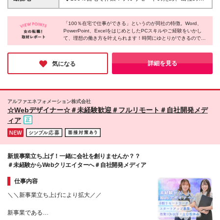
Googleスプレッドシート、ファイルを複数人で共有
～（時間報酬1,150円で1日5h×月16日×12カ月で計
要はありません。 ≪本社≫ 東京都中央区銀座6-14-8
しての作業など） ・お客様や取引先とのコミュニケ
算） ※経験・スキルを考慮して時間報酬を決定します
※業務には在宅ワークのできる環境が必要です。 ≪作
ーションを行った経験 オンラインミーティングを行
※トレーニング期間中（1ヶ月程度）も時間報酬は
「100％在宅で仕事ができる」というのが同社の特徴。Word、
業をするにあたって必要な環境≫ ※スタートまでにご
いますので、Webカメラを使用し、お顔を合わせてお
PowerPoint、ExcelをはじめとしたPCスキルやご経験をいかし
1,150円です
自身のPCまたは、ご自身で手配したレンタルPC（下
て、理想の働き方を叶えられます！時間にゆとりができるので、
話しできる環境が整っている方を対象としています。
記の環境設定が可能なもの）をご用意ください。
「資格勉強などのスキルアップに時間を使えるようになった」と
＼こんな人は大歓迎！／ 下記のスキルをお持ちの方 <
■OS Windows： 11以上（Microsoft公式要件を満たす
いう方も多いのだとか。「仕事のやりがいとプライベートを両立
特化型業務>経理、労務、業務効率化、採用の経験 <
もの） Mac： 公式サポート（OSアップデート）対象
したい」そんな想いをお持ちの方にピッタリの求人だと思いまし
詳細を見る
気になる
専門スキル>HTMLやCSSの知識、デザイン制作経
た！
のもの ■推奨CPU Intel：Corei5以上/第12世代
験、Power Platformなどでの開発経験 ★学歴不問、ブ
（12000番台）以降 AMD： Ryzen5以上/5000番台以
ランクOK！
降 Apple： M1チップ以降 ※非公式な方法（レジスト
リ書き換え等）でWindows 11を導入したPCは、セキ
アルファエネフォメーション株式会社
ュリティリスクの観点から当社では使用できません。
☆Webデザイナー☆＃未経験歓迎＃フルリモート＃自社開発メデ
■周辺機器・ソフト ・セキュリティソフト ・有料の
ィア
Microsoft 365または、有料のMicrosoft Office（公式サ
ポートが終了していないもの） ・パソコン用のWeb
カメラ（外付け可能） ■通信環境 ・アップロード値ダ
ウンロード値共に30Mbps以上 ★すべてのやり取りを
新規事業立ち上げ！一緒に会社を創りませんか？？
Web上で⾏うため、パソコンとネット環境があれば世
＃未経験からWebクリエイターへ＃自社開発メディア
界中のどこからでも働けます！
仕事内容
＼＼新事業立ち上げにより拡大／／
新事業である