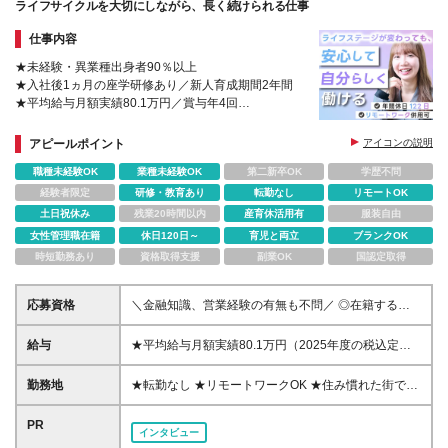
ライフサイクルを大切にしながら、長く続けられる仕事
仕事内容
★未経験・異業種出身者90％以上
★入社後1ヵ月の座学研修あり／新人育成期間2年間
★平均給与月額実績80.1万円／賞与年4回
★リモート併用など柔軟な働き方が可能
アピールポイント
アイコンの説明
職種未経験OK
業種未経験OK
第二新卒OK
学歴不問
経験者限定
研修・教育あり
転勤なし
リモートOK
土日祝休み
残業20時間以内
産育休活用有
服装自由
女性管理職在籍
休日120日～
育児と両立
ブランクOK
時短勤務あり
資格取得支援
副業OK
国認定取得
応募資格
＼金融知識、営業経験の有無も不問／ ◎在籍するコ
ンサルタントの多くが中途入社 ◎前職は介護士・ア
パレル店員・事務員など、未経験・異業種からの転職
給与
★平均給与月額実績80.1万円（2025年度の税込定例
者90％以上！ ◆高卒以上 ◆社会人経験がある方
給与実績となります） ◆初任給月給：20万円から35
万円＋業績給＋賞与年4回（※個人業績による） ※初
勤務地
★転勤なし ★リモートワークOK ★住み慣れた街で長
任給内訳／基本給10万円＋初期補給10万円から25万
く働き続けられます！ ■ご希望を考慮した上で勤務地
円 ※初期補給の金額は前年度年収により決定。 ※初期
を決定いたします ■地域のお客さまとの長期的な信頼
PR
インタビュー
補給は25ヵ月間支給します。入社後6ヵ月間は当初の
関係を重視するため転勤なし ■U・Iターン歓迎 ■全国