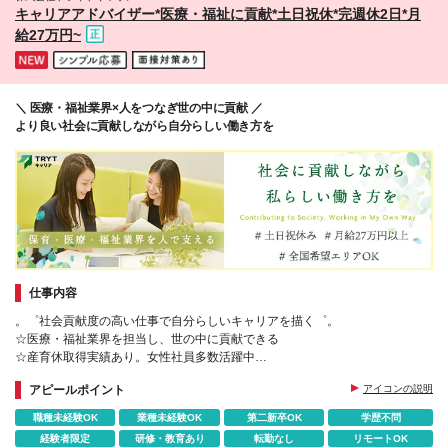
島市山之口町 ・長崎/長崎市興善町 ・沖縄/那覇市 (変
キャリアアドバイザー*医療・福祉に貢献*⼟⽇祝休*完週休2日*月
更の範囲)上記を除く当社関連勤務地
給27万円~
＼ 医療・福祉業界×人をつなぎ世の中に貢献 ／
より良い社会に貢献しながら自分らしい働き方を
仕事内容
。゜社会貢献度の高い仕事で自分らしいキャリアを描く゜。
☆医療・福祉業界を担当し、世の中に貢献できる
☆産育休取得実績あり。女性社員多数活躍中
☆性別に関わらずキャリアを築きたいという方にお勧めです
アピールポイント
アイコンの説明
職種未経験OK
業種未経験OK
第二新卒OK
学歴不問
経験者限定
研修・教育あり
転勤なし
リモートOK