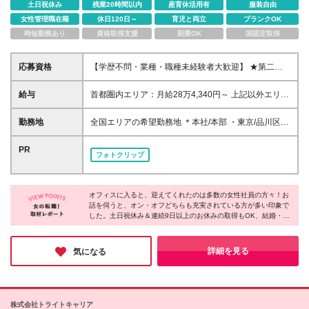
土日祝休み
残業20時間以内
産育休活用有
服装自由
女性管理職在籍
休日120日～
育児と両立
ブランクOK
時短勤務あり
資格取得支援
副業OK
国認定取得
応募資格
【学歴不問・業種・職種未経験者大歓迎】 ★第二新
卒・初めての正社員・社会人も歓迎です♪ 「社会の役
に立つ仕事がしたい」 「人の悩みを解決するお仕事
給与
首都圏内エリア：月給28万4,340円～ 上記以外エリ
がしたい」 「保育業界や子どもたちの未来に貢献し
ア：月給27万0,840円～ ※上記に加え、業績賞与年2
たい」 そんな想いをお持ちの方は大歓迎です◎
回やインセンティブなどの制度も御座います。 ※月給
勤務地
全国エリアの希望勤務地 ＊本社/本部 ・東京/品川区大
には固定残業代含む(6万9,400円～/45時間分)超過分
崎 ・大阪/大阪市北区太融寺町 *第二支社 ・東京/新宿
は別途支給 ※6ヶ月の試用期間があります。条件面の
区西新宿 ・横浜/横浜市神奈川区 ・船橋/船橋市本町
PR
フォトクリップ
変更はありません。 ☆充実した賞与やインセンティ
・大阪/大阪市北区 ・福岡/福岡市博多区 *支社 [北海道/
ブでプライベートも充実☆ 女性・男性・未経験問わ
東北] ・札幌/札幌市北区 ・盛岡/盛岡市盛岡駅前通 ・
ず配属部署により賞与やインセンティブがもらえま
仙台/仙台市青葉区 ・郡山/郡山市清水台 [北関東] ・水
す。 自分へのご褒美や友人とのおしゃれなランチに
オフィスに入ると、迎えてくれたのは多数の女性社員の方々！お
戸支社/茨城県水戸市 ・高崎/群馬県高崎市 ・宇都宮/
話を伺うと、オン・オフどちらも充実されている方が多い印象で
出かけたり 家族をディナーに誘ったりとプライベー
栃木県宇都宮市 [首都圏] ・大宮/さいたま市大宮区 ・
した。土日祝休み＆連続9日以上のお休みの取得もOK、結婚・出
トも充実しています。 ☆配属に応じて入社1年目の社
船橋/船橋市本町 ・横浜/横浜市神奈川区 [北陸/甲信越]
産・育児などのライフイベントに沿った休暇制度も充実してい
員にも安心した保証制度あり☆ ・インセンティブの
・新潟/新潟市中央区 ・富山/富山市新桜町 ・金沢/金
て、プライベートの時間も大切にできることがポイントなのだそ
場合…1年間で基本給1ヶ月分 ※評価が上回った場合
沢市広岡 [東海] ・静岡/静岡市葵区 ・名古屋/名古屋市
う！今回は特に、未経験OKの募集とのことで「新しい仕事をは
詳細を見る
気になる
は評価実額を支給♪
じめたい」「長期的に活躍したい」方にはオススメです♪
中区 [関西] ・京都/京都市中京区 ・神戸/神戸市中央区
・奈良/奈良市大宮町 [中国/四国] ・高松/高松市寿町 ・
岡山/岡山市北区 ・広島/広島市中区 [九州/沖縄] ・福
岡/福岡市博多区 ・熊本/熊本市中央区 ・鹿児島/鹿児
株式会社トライトキャリア
島市山之口町 ・長崎/長崎市興善町 ・沖縄/那覇市 (変