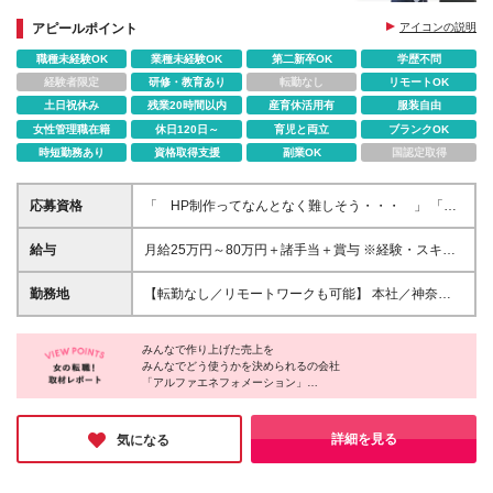
Webデザイナー・Webマーケター事業を設立！
最先端で働きたい方大歓迎！
アピールポイント
アイコンの説明
職種未経験OK
業種未経験OK
第二新卒OK
学歴不問
動機は「Webデザイナー・Webマーケターってなん
か興味がある」だけで大丈夫
経験者限定
研修・教育あり
転勤なし
リモートOK
土日祝休み
残業20時間以内
産育休活用有
服装自由
女性管理職在籍
休日120日～
育児と両立
ブランクOK
時短勤務あり
資格取得支援
副業OK
国認定取得
応募資格
「 HP制作ってなんとなく難しそう・・・ 」 「
デザイナー？マーケティングってナニ・・・ 」 と
いう未経験の方でも安心してご応募ください！ 充実
給与
月給25万円～80万円＋諸手当＋賞与 ※経験・スキル
の研修プログラムをご用意しています！ ★学歴・ブ
を考慮して決定します。 試用期間中：（6ヶ月） 一都
ランクは問いません。 ★社会人未経験の方も歓迎し
三県：月給22万円～50万円 その他：月給20万円～50
勤務地
【転勤なし／リモートワークも可能】 本社／神奈川
ます！ ◎Webに日常的に触れている方は歓迎！ # ＼
万円
県横浜市港北区篠原町3014 東急新横浜南ビル5階 ※
こんな方にピッタリです！／ ■Web業界の知識をつけ
勤務地はご希望を考慮し、決定します。 ※転居を伴う
たい ■SNSに関わる仕事にチャレンジしたい
みんなで作り上げた売上を
転勤はありません。 【プロジェクト先】 一都三県、
■YouTube、TikTok、Instagramに興味がある方 ■AIに
みんなでどう使うかを決められるの会社
関東、中部、関西、中国、九州、東北など多数！ ま
「アルファエネフォメーション」
興味がある方 ■専門的スキルを身に着けたい方
たは各近郊のプロジェクト先 ※希望を考慮の上、配属
プロジェクトを決定します。 （北海道、青森県、岩
上記を第一に考え、会社として、チームとして動いています。
手県、宮城県、秋田県、山形県、福島県、茨城県、栃
詳細を見る
気になる
【創造を現実に。世界一諦めの悪いチームが常識を超えた結果を
木県、群馬県、埼玉県、千葉県、東京都、神奈川県、
作る。】
岐阜県、静岡県、愛知県、三重県、滋賀県、京都府、
これをモットーに2024年には新事業を立ち上げ、
大阪府、兵庫県、奈良県、和歌山県、岡山県、広島