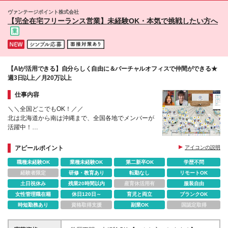
川1-1-1 住友不動産大崎ガーデンタワー9階 ※(変更
・上記をすべて、オンラインで実現する
ヴァンテージポイント株式会社
の範囲)上記を除く当社関連勤務地
これが同社のカルチャーだ。
【完全在宅フリーランス営業】未経験OK・本気で挑戦したい方へ
【AIが活用できる】自分らしく自由に＆バーチャルオフィスで仲間ができる★
週3日以上／月20万以上
仕事内容
＼＼全国どこでもOK！／／
北は北海道から南は沖縄まで、全国各地でメンバーが
活躍中！
フリーランス×完全在宅でも孤独感はゼロ！仲間を身
近に感じながら働けます。
アピールポイント
アイコンの説明
職種未経験OK
業種未経験OK
第二新卒OK
学歴不問
経験者限定
研修・教育あり
転勤なし
リモートOK
土日祝休み
残業20時間以内
産育休活用有
服装自由
女性管理職在籍
休日120日～
育児と両立
ブランクOK
時短勤務あり
資格取得支援
副業OK
国認定取得