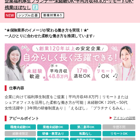
企業福利厚生プランナー*未経験OK*平均月収48.8万*リモートOK*
イン・三ノ宮 など 福岡県……博多・天神 など
残業ほぼなし
*★保険業界のイメージが変わる働き方を実現！★*
一人ひとりに合わせた柔軟な働き方を推奨しています♪
仕事内容
企業に向けて福利厚生制度をご提案｜平均月収48.8万円｜リモートまたは
シェアオフィスを活用した柔軟な働き方が可能｜未経験OK！20代～50代
女性活躍中｜3年間の研修制度あり｜「えるぼし」「プラチナくるみん」認
定
アピールポイント
アイコンの説明
職種未経験OK
業種未経験OK
第二新卒OK
学歴不問
経験者限定
研修・教育あり
転勤なし
リモートOK