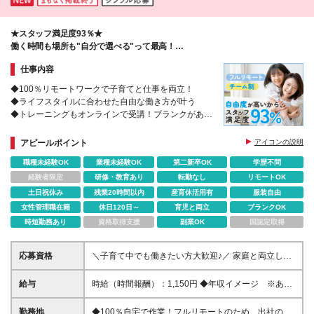
★スタッフ満足度93％★
働く時間も場所も"自分で選べる"って最高！
人気のヒミツは自由度の高さ→→
仕事内容
◆100％リモートワークで子育てと仕事を両立！
◆ライフスタイルに合わせた自由な働き方が叶う
◆トレーニングもオンラインで受講！ブランクがある
方も歓迎◎
◆チームで助け合うから、在宅でも安心！
アピールポイント
アイコンの説明
職種未経験OK
業種未経験OK
第二新卒OK
学歴不問
経験者限定
研修・教育あり
転勤なし
リモートOK
土日祝休み
残業20時間以内
産育休活用有
服装自由
女性管理職在籍
休日120日～
育児と両立
ブランクOK
時短勤務あり
資格取得支援
副業OK
国認定取得
応募資格
＼子育て中でも働きたい方大歓迎♪／ 家庭と両立しな
がら活躍している方が多数！ これまでのご経験をい
かして働けます！ 【具体的には】 ・1年以上の社会人
給与
時給（時間報酬）：1,150円 ◆年収イメージ ※あく
経験（職種・業界は不問） ・Officeソフトやクラウド
まで一例です 年収220万8,000円～（時間報酬1,150円
ツールを業務で使用したご経験 （PowerPointや
で1日8h×月20日×12カ月で計算） 年収110万4,000円
勤務地
◆100％自宅で作業！フルリモートのため、出社の必