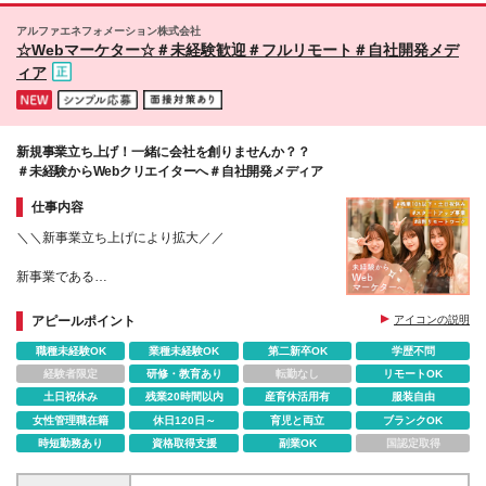
新たなステージへと羽ばたいています。
県、福岡県、佐賀県、長崎県、熊本県、大分県、宮崎
アルファエネフォメーション株式会社
県、鹿児島県） (変更の範囲)上記を除く当社関連勤務
また、何より感じたのはとにかく風通しの良い会社です。
☆Webマーケター☆＃未経験歓迎＃フルリモート＃自社開発メデ
地
ィア
新規事業立ち上げ！一緒に会社を創りませんか？？
＃未経験からWebクリエイターへ＃自社開発メディア
仕事内容
＼＼新事業立ち上げにより拡大／／
新事業である
Webデザイナー・Webマーケター事業を設立！
最先端で働きたい方大歓迎！
アピールポイント
アイコンの説明
職種未経験OK
業種未経験OK
第二新卒OK
学歴不問
動機は「Webデザイナー・Webマーケターってなん
か興味がある」だけで大丈夫
経験者限定
研修・教育あり
転勤なし
リモートOK
土日祝休み
残業20時間以内
産育休活用有
服装自由
女性管理職在籍
休日120日～
育児と両立
ブランクOK
時短勤務あり
資格取得支援
副業OK
国認定取得