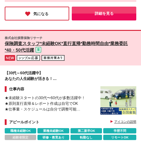
新潟県新潟市、石川県金沢市 【関東エリア】 東京都
インタビューでは、物流のインフラを支える、圧倒的なナンバー
新宿区、東京都立川市、神奈川県横浜市、神奈川県厚
1になって業界を変えていくという熱量とそれに伴うやりがいを
木市、埼玉県さいたま市、埼玉県所沢市、埼玉県春日
口々にお話ししていました。大きな目標を追う楽しさ、協力し合
詳細を見る
気になる
うチームワークがあり、理想的な空気間なのではないでしょう
部市、栃木県宇都宮市、群馬県高崎市、千葉県千葉
か。
市、千葉県柏市、千葉県船橋市、茨城県水戸市 【東
海エリア】 愛知県名古屋市、岐阜県岐阜市、静岡県
静岡市、静岡県浜松市、三重県四日市市 【関西エリ
株式会社損害保険リサーチ
ア】 大阪府大阪市、兵庫県神戸市、京都府京都市、
保険調査スタッフ*未経験OK*直行直帰*勤務時間自由*業務委託
奈良県奈良市 【中国・四国エリア】 広島県広島市、
*40・50代活躍
岡山県岡山市、香川県高松市 【九州・沖縄エリア】
福岡県福岡市、福岡県北九州市、熊本県熊本市、宮崎
県宮崎市、鹿児島県鹿児島市、沖縄県那覇市 ※変更の
範囲：上記を除く当社関連勤務地
【30代～60代活躍中】
あなたの人生経験が活きる！
スケジュールも収入も自分次第の新しい働き方◎
仕事内容
★未経験スタートの30代〜60代が多数活躍中！
★原則直行直帰＆レポート作成は自宅でOK
★仕事量・スケジュールは自分で調整可能
★契約後の手厚い講習とインストラクターの同行サポ
ートあり
アピールポイント
アイコンの説明
職種未経験OK
業種未経験OK
第二新卒OK
学歴不問
経験者限定
研修・教育あり
転勤なし
リモートOK