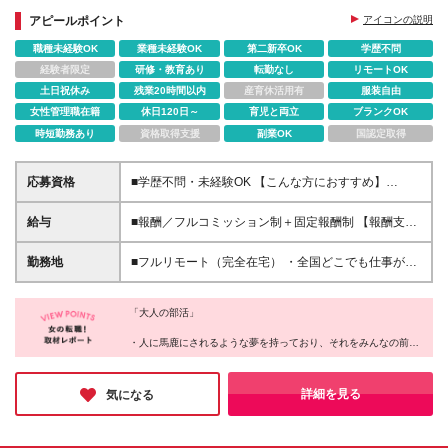
近に感じながら働けます。
アピールポイント
アイコンの説明
職種未経験OK
業種未経験OK
第二新卒OK
学歴不問
経験者限定
研修・教育あり
転勤なし
リモートOK
土日祝休み
残業20時間以内
産育休活用有
服装自由
女性管理職在籍
休日120日～
育児と両立
ブランクOK
時短勤務あり
資格取得支援
副業OK
国認定取得
応募資格
■学歴不問・未経験OK 【こんな方におすすめ】
⭕「自信はないけど、頑張ってみたい」と思える人
⭕「もう一度、努力してみよう」と挑戦できる人 ⭕
給与
■報酬／フルコミッション制＋固定報酬制 【報酬支払
仲間と支え合いながら、前向きに成長したい人 【向
い実績(2024年度)】平均5,522,124円 （Join1年以上2
いていない方】 ❌ラクに稼ぎたい人 ❌最低限の収入が
年未満メンバー） この数字は、ウルサポの環境を活
勤務地
■フルリモート（完全在宅） ・全国どこでも仕事がで
あればOKな人 ❌自分の成長に興味がない人 ❌人と協
かし、成長し続けた人たちのもの。 ✅研修に参加し、
きます（地方でも活躍できます） ・あなたが「ここ
力せず、すぐに諦める人 「楽して稼げる仕事」では
学びを実践に活かした人 ✅チームでの交流を大切に
で働きたい！」と思った場所が職場です（0秒出社）
ありません。 でも、だからこそ成長の実感がある
し、挑戦を続けた人 すべての人がこの結果を得られ
「大人の部活」
・平日にワーケーション先でオンライン商談や、移動
―― それってワクワクしませんか？ 「できるか不
るわけではありません。 「ただ待つ」だけではな
中にチャットでコミュニケーションもOK
・人に馬鹿にされるような夢を持っており、それをみんなの前で
安」より「どこまで成長できるか」を楽しめる環境で
く、「行動する」ことが、成果への第一歩です。 ※固
――――――――――――――――― ◎メタバース
発言できる
す。 本気で挑戦するあなたを、全力でサポートしま
定報酬について ジョイン3ヵ月目以降、組織運営に関
オフィス「oVice」の活用 完全在宅でありながら孤独
・慣れ合いではなく切磋琢磨できる、本気で向き合ってくれる仲
す！
する固定報酬の仕事にエントリー可能。全メンバーの
感ゼロ。 ・研修や案件相談、仕事のMTG ・「ねぇね
間がいる
詳細を見る
気になる
約20％程度が固定報酬を得ており、時給1,500円～
・賞賛承認文化があり、あなたの存在を認めてくれる環境がある
ぇ今ちょっといい？」のライトなコミュニケーション
・トレーナーが正しい努力を示し、適切なフィードバックを行っ
10,000円相当の仕事があります（一定のスキルを必要
・「ちょっと話聞いてよぉ～」の雑談 も全てオンラ
てくれる
とし、条件があります）
インで実現させています！ ※本社：東京都品川区西品
・1年後、驚くほど成長した大好きな自分に出会える