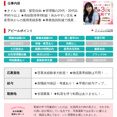
仕事内容
★ネイル・服装・髪型自由 ★管理職の20代・30代比
率86％以上 ★有給取得率9割超！休みやすい文化 ★
産育休からの復帰実績多数 ★事務負担削減で残業少
なめ ★15期連続で黒字経営継続中
アピールポイント
アイコンの説明
職種未経験OK
業種未経験OK
第二新卒OK
学歴不問
経験者限定
研修・教育あり
転勤なし
リモートOK
土日祝休み
残業20時間以内
産育休活用有
服装自由
女性管理職在籍
休日120日～
育児と両立
ブランクOK
時短勤務あり
資格取得支援
副業OK
国認定取得
応募資格
★営業未経験者大歓迎！ ★物流業界経験は不問！ ★
学歴不問！ ★第二新卒歓迎！ ★ブランクOK！ ＼こん
な方にピッタリです！／ ・「圧倒的No.1」を目指す
給与
★前職給与保証・考慮あり！ ★早期の給与アップが
環境で、熱く働きたい方 ・仕事も遊びも、メリハリ
可能です 月給24万9113円以上＋賞与年2回＋各種手
をつけて全力で楽しみたい方 ・チームワークを大切
当 ※経験やスキルを考慮し決定します。 ※上記給与に
勤務地
★全国募集！ ★転居を伴う転勤はありません！
にし、コミュニケーションが好きな方 ・社会貢献性
は固定残業代30時間分（5万2415円～）が含まれます
★U・Iターン歓迎！ ＼本社／ 東京都新宿区西新宿1-
の高い事業で、自分自身も成長したい方
※超過分は別途支給 ※試用期間6カ月（その間の給
20-3 西新宿髙木ビル2階 ＼希望の拠点・営業所に配
与・待遇に差異はありません）
取材の中で印象的だったのは、社員同士の仲の良さと、それぞれ
属します！／ 【北海道・東北エリア】 北海道札幌
の高い志が両立している点です。写真撮影ではお互いに盛り上
市、宮城県仙台市、福島県郡山市 【北信越エリア】
げ、雑談も弾んでおり、いい雰囲気を感じられました。