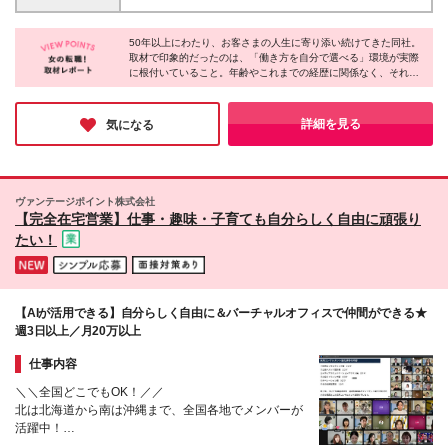
金額を毎月支給し、7ヵ月目以降は個人業績により変
24都道府県で同時募集実施 ▼下記都道府県にて募集
動します。 ※上記の他、入社初期3ヵ月間は前年度年
岩手県（盛岡市） 山形県（山形市） 宮城県（仙台
収が所定の金額以上の場合は特別手当を上乗せで支給
50年以上にわたり、お客さまの人生に寄り添い続けてきた同社。
市） 秋田県（秋田市） 福島県（郡山市） 新潟県（新
取材で印象的だったのは、「働き方を自分で選べる」環境が実際
します。 ※下記収入例は一例であり、収入を保証する
潟市） 栃木県（宇都宮市） 群馬県（高崎市） 埼玉県
に根付いていること。年齢やこれまでの経歴に関係なく、それぞ
ものではありません。
（さいたま市） 神奈川県（横浜市） 東京都（中央
れが自分に合ったスタイルで活き活きと活躍している姿がありま
区） 富山県（富山市） 長野県（長野市） 静岡県（静
した。ライフステージが変わっても無理なく続けられる環境だか
岡市） 愛知県（名古屋市、豊橋市） 岐阜県（岐阜
らこそ、長く働きたいと考える方にとって安心できる職場だと言
詳細を見る
気になる
えるでしょう。
市） 滋賀県（草津市） 京都府（京都市） 大阪府（大
阪市） 兵庫県（神戸市） 奈良県（奈良市） 和歌山県
（和歌山市） 岡山県（岡山市） 熊本県（熊本市） 鹿
児島県（鹿児島市）
ヴァンテージポイント株式会社
【完全在宅営業】仕事・趣味・子育ても自分らしく自由に頑張り
たい！
【AIが活用できる】自分らしく自由に＆バーチャルオフィスで仲間ができる★
週3日以上／月20万以上
仕事内容
＼＼全国どこでもOK！／／
北は北海道から南は沖縄まで、全国各地でメンバーが
活躍中！
フリーランス×完全在宅でも孤独感はゼロ！仲間を身