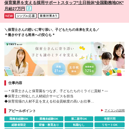
保育業界を支える採用サポートスタッフ*⼟⽇祝休*全国勤務地OK*
畿：大阪：奈良/京都/兵庫/和歌山/滋賀 ◆中国・四
月給27万円
国：広島/島根/岡山/鳥取/山口/香川/徳島/高知/愛媛 ◆
九州・沖縄：福岡/長崎/佐賀/熊本/鹿児島/大分/宮崎/沖
縄 (変更の範囲)上記を除く当社関連勤務地
＼保育士さんの想いに寄り添い、子どもたちの未来を支える／
＊働きやすさも将来への安心も＊
仕事内容
―＊保育士さんと保育園をつなぎ、子どもたちのミライに貢献＊―
◆保育士に特化した人材紹介サービスを担当
◆保育現場の人材不足を支える社会貢献度の高いお仕事
◆やりがいだけでなく将来の安心も叶う
アピールポイント
アイコンの説明
職種未経験OK
業種未経験OK
第二新卒OK
学歴不問
経験者限定
研修・教育あり
転勤なし
リモートOK