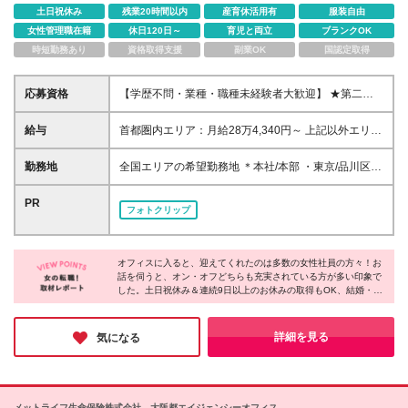
土日祝休み
残業20時間以内
産育休活用有
服装自由
女性管理職在籍
休日120日～
育児と両立
ブランクOK
時短勤務あり
資格取得支援
副業OK
国認定取得
応募資格
【学歴不問・業種・職種未経験者大歓迎】 ★第二新
卒・初めての正社員・社会人も歓迎です♪ 「社会の役
に立つ仕事がしたい」 「人の悩みを解決するお仕事
給与
首都圏内エリア：月給28万4,340円～ 上記以外エリ
がしたい」 「医療・福祉業界に貢献したい」 そんな
ア：月給27万0,840円～ ※上記に加え、業績賞与年2
想いをお持ちの方は大歓迎です◎
回やインセンティブなどの制度も御座います。 ※月給
勤務地
全国エリアの希望勤務地 ＊本社/本部 ・東京/品川区大
には固定残業代含む(6万9,400円～/45時間分)超過分
崎 ・大阪/大阪市北区太融寺町 *第二支社 ・東京/新宿
は別途支給 ※6ヶ月の試用期間があります。条件面の
区西新宿 ・横浜/横浜市神奈川区 ・船橋/船橋市本町
PR
フォトクリップ
変更はありません。 ☆充実した賞与やインセンティ
・大阪/大阪市北区 ・福岡/福岡市博多区 *支社 [北海道/
ブでプライベートも充実☆ 女性・男性・未経験問わ
東北] ・札幌/札幌市北区 ・盛岡/盛岡市盛岡駅前通 ・
ず配属部署により賞与やインセンティブがもらえま
仙台/仙台市青葉区 ・郡山/郡山市清水台 [北関東] ・水
す。 自分へのご褒美や友人とのおしゃれなランチに
オフィスに入ると、迎えてくれたのは多数の女性社員の方々！お
戸支社/茨城県水戸市 ・高崎/群馬県高崎市 ・宇都宮/
話を伺うと、オン・オフどちらも充実されている方が多い印象で
出かけたり 家族をディナーに誘ったりとプライベー
栃木県宇都宮市 [首都圏] ・大宮/さいたま市大宮区 ・
した。土日祝休み＆連続9日以上のお休みの取得もOK、結婚・出
トも充実しています。 ☆配属に応じて入社1年目の社
船橋/船橋市本町 ・横浜/横浜市神奈川区 [北陸/甲信越]
産・育児などのライフイベントに沿った休暇制度も充実してい
員にも安心した保証制度あり☆ ・インセンティブの
・新潟/新潟市中央区 ・富山/富山市新桜町 ・金沢/金
て、プライベートの時間も大切にできることがポイントなのだそ
場合…1年間で基本給1ヶ月分 ※評価が上回った場合
沢市広岡 [東海] ・静岡/静岡市葵区 ・名古屋/名古屋市
う！今回は特に、未経験OKの募集とのことで「新しい仕事をは
詳細を見る
気になる
は評価実額を支給♪
じめたい」「長期的に活躍したい」方にはオススメです♪
中区 [関西] ・京都/京都市中京区 ・神戸/神戸市中央区
・奈良/奈良市大宮町 [中国/四国] ・高松/高松市寿町 ・
岡山/岡山市北区 ・広島/広島市中区 [九州/沖縄] ・福
岡/福岡市博多区 ・熊本/熊本市中央区 ・鹿児島/鹿児
メットライフ生命保険株式会社 大阪都エイジェンシーオフィス