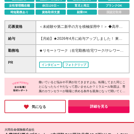
女性管理職在籍
休日120日～
育児と両立
ブランクOK
時短勤務あり
資格取得支援
副業OK
国認定取得
応募資格
＜未経験や第二新卒の方を積極採用中！＞ ◆高卒以
上 ◆事務経験・社会人経験がない方大歓迎 ◆初めて
の転職・第二新卒の方大歓迎 ◆転職回数不問 ◆20代
給与
【月給】★2026年4月に給与アップしました！ 東
30代活躍中！ ★大事なのは意欲！今は未経験も全く
京 21万0000円～ 神奈川 20万2000円～ 大阪/埼玉 19
問題ありません！ あなたの「やってみたい！」とい
万7000円～ 千葉 19万6000円～ 愛知 19万2000円～
勤務地
★リモートワーク（在宅勤務/在宅ワーク/テレワー
う気持ちを大切にして育てていきます◎
奈良 18万8500円～ 兵庫 18万7500円～ 京都 18万
ク）もOK 東京都内（渋谷、六本木、丸の内、新宿、
6000円～ 茨城 18万5500円～ 静岡/岐阜 18万4500円
恵比寿、池袋、品川、秋葉原など）、神奈川、千葉、
PR
インタビュー
フォトクリップ
～ 栃木 18万2500円～ 滋賀/群馬 18万1500円～ 三
埼玉、北海道、仙台、福島、新潟、栃木、群馬、つく
重 18万500円～ 広島 17万8500円～ 石川 17万8000円
ば、長野、富山、静岡、名古屋、金沢、岐阜、三重、
～ 長野 17万7500円～ 宮城/富山/福岡 17万6500円～
滋賀、京都、大阪、神戸、奈良、広島、岡山、香川、
岡山 17万6000円～ 香川 17万5000円～ 北海道 17万
働いていると悩みや不満が出てきますよね。転職してまた同じこ
愛媛、山口、福岡、熊本、長崎、鹿児島の当社取引先
とになったらイヤだなって思いませんか？ミラエール制度は、専
4000円～ 新潟 17万3500円～ 福島 16万9500円～ 山
企業での勤務 ◆大手企業で働くチャンス！ ◆転勤な
属のカウンセラーが職場に求める条件を親身になって聞いてくれ
口/愛媛 16万8500円～ 熊本 16万5500円～ 長崎 16万
し/自宅から通える範囲で希望を考慮して決定 ◆キレ
るみたい！入社してからじゃないとわからないことに悩まされる
5000円～ 鹿児島 16万4500円～ ※3ヶ月の試用期間中
イ＆おしゃれオフィス多数 ◆駅チカで通勤に便利な
心配もなくなりそうですね。女性が長く働くために必要な要素が
も変更なし (2027年3月専・短・大新卒予定者も上記
エリアも♪ ※配属先によって異なります 【勤務地エリ
詰まった会社だと感じました！
詳細を見る
気になる
同様) 勤務エリア/東京・神奈川・千葉・埼玉・名古
アの一例】 東京都……23区内メイン 神奈川県……横
屋・大阪・京都・兵庫 ・札幌・仙台・静岡・福岡 試
浜・みなとみらい駅周辺・川崎 など 埼玉県……大
用期間6ヶ月、条件変更なし
宮・浦和 など 千葉県……千葉駅周辺・海浜幕張・
船橋 など 愛知県……伏見・栄 など 大阪府……梅
大同生命保険株式会社
田・淀屋橋・本町・難波 など 兵庫県……神戸市メ