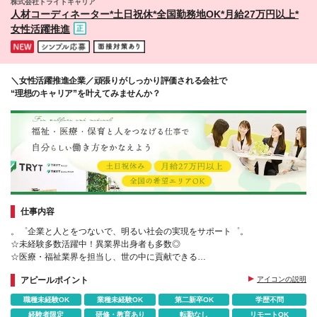
株式会社トライトキャリア
島市山之口町 ・長崎/長崎市興善町 ・沖縄/那覇市 (変
人材コーディネーター*⼟⽇祝休*全国勤務地OK*月給27万円以上*
更の範囲)上記を除く当社関連勤務地
女性活躍推進
＼女性活躍推進企業／頑張りがしっかり評価される会社で
“理想のキャリア”を叶えてみませんか？
仕事内容
。゜企業と人とをつないで、明るい社会の実現をサポート゜。
☆未経験多数活躍中！異業界出身者も多数◎
☆医療・福祉業界を担当し、世の中に貢献できる
☆公平公正な評価制度によって頑張った分はしっかり還元
アピールポイント
アイコンの説明
職種未経験OK
業種未経験OK
第二新卒OK
学歴不問
経験者限定
研修・教育あり
転勤なし
リモートOK