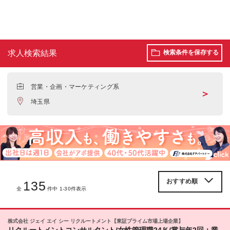
求人検索結果
検索条件を保存する
営業・企画・マーケティング系
＞
埼玉県
135
全
件中 1-30件表示
株式会社 ジェイ エイ シー リクルートメント【東証プライム市場上場企業】
リクルートメントコンサルタント/女性管理職24％/賞与年2回＋業