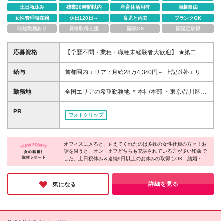
土日祝休み
残業20時間以内
産育休活用有
服装自由
女性管理職在籍
休日120日～
育児と両立
ブランクOK
時短勤務あり
資格取得支援
副業OK
国認定取得
応募資格
【学歴不問・業種・職種未経験者大歓迎】 ★第二新
卒・初めての正社員・社会人も歓迎です♪ 「社会の役
に立つ仕事がしたい」 「人の悩みを解決するお仕事
給与
首都圏内エリア：月給28万4,340円～ 上記以外エリ
がしたい」 「保育業界や子どもたちの未来に貢献し
ア：月給27万0,840円～ ※上記に加え、業績賞与年2
たい」 そんな想いをお持ちの方は大歓迎です◎
回やインセンティブなどの制度も御座います。 ※月給
勤務地
全国エリアの希望勤務地 ＊本社/本部 ・東京/品川区大
には固定残業代含む(6万9,400円～/45時間分)超過分
崎 ・大阪/大阪市北区太融寺町 *第二支社 ・東京/新宿
は別途支給 ※6ヶ月の試用期間があります。条件面の
区西新宿 ・横浜/横浜市神奈川区 ・船橋/船橋市本町
PR
フォトクリップ
変更はありません。 ☆充実した賞与やインセンティ
・大阪/大阪市北区 ・福岡/福岡市博多区 *支社 [北海道/
ブでプライベートも充実☆ 女性・男性・未経験問わ
東北] ・札幌/札幌市北区 ・盛岡/盛岡市盛岡駅前通 ・
ず配属部署により賞与やインセンティブがもらえま
仙台/仙台市青葉区 ・郡山/郡山市清水台 [北関東] ・水
す。 自分へのご褒美や友人とのおしゃれなランチに
オフィスに入ると、迎えてくれたのは多数の女性社員の方々！お
戸支社/茨城県水戸市 ・高崎/群馬県高崎市 ・宇都宮/
話を伺うと、オン・オフどちらも充実されている方が多い印象で
出かけたり 家族をディナーに誘ったりとプライベー
栃木県宇都宮市 [首都圏] ・大宮/さいたま市大宮区 ・
した。土日祝休み＆連続9日以上のお休みの取得もOK、結婚・出
トも充実しています。 ☆配属に応じて入社1年目の社
船橋/船橋市本町 ・横浜/横浜市神奈川区 [北陸/甲信越]
産・育児などのライフイベントに沿った休暇制度も充実してい
員にも安心した保証制度あり☆ ・インセンティブの
・新潟/新潟市中央区 ・富山/富山市新桜町 ・金沢/金
て、プライベートの時間も大切にできることがポイントなのだそ
場合…1年間で基本給1ヶ月分 ※評価が上回った場合
沢市広岡 [東海] ・静岡/静岡市葵区 ・名古屋/名古屋市
う！今回は特に、未経験OKの募集とのことで「新しい仕事をは
詳細を見る
気になる
は評価実額を支給♪
じめたい」「長期的に活躍したい」方にはオススメです♪
中区 [関西] ・京都/京都市中京区 ・神戸/神戸市中央区
・奈良/奈良市大宮町 [中国/四国] ・高松/高松市寿町 ・
岡山/岡山市北区 ・広島/広島市中区 [九州/沖縄] ・福
岡/福岡市博多区 ・熊本/熊本市中央区 ・鹿児島/鹿児