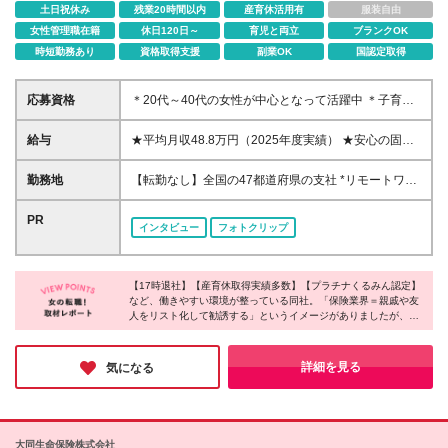
土日祝休み
残業20時間以内
産育休活用有
服装自由
女性管理職在籍
休日120日～
育児と両立
ブランクOK
時短勤務あり
資格取得支援
副業OK
国認定取得
応募資格
＊20代～40代の女性が中心となって活躍中 ＊子育て
しながら働く方も多数在籍 ＊未経験者も歓迎 ◆高卒
以上 ◆社会人経験をお持ちの方 - 業界・業種・職種・
給与
★平均月収48.8万円（2025年度実績） ★安心の固定
経験年数は問いません。 «こんな方が応募＆入社して
給＋賞与年2回＋インセンティブ！手当も充実 月給21
います！» ◇無理のない働き方をしたい …お客さま先
万円～23万円＋諸手当＋インセンティブ＋賞与年2回
勤務地
【転勤なし】全国の47都道府県の支社 *リモートワー
への直行直帰OK！17時には退勤できます。 また、
※給与は税込定例給与です。賞与は含みません。 ※約
クまたはシェアオフィスを活用した柔軟な働き方が可
オンライン商談の実施やシェアオフィスの活用などで
3週間の研修期間中は日当8000円を支給いたします。
能 *お住まいや希望に合わせて配属 *U・Iターン歓迎 *
PR
業務効率も高められます。 ◇子育てとの両立を目指
インタビュー
フォトクリップ
※単発的な売上評価だけでなく、日々の頑張りや成果
ご自身の都合で転居が必要になった場合の異動も可能
したい …妊婦さん向けの支援や子育てとの両立を支
をきちんと給与に反映するシステムをとっています。
★リモートワークについて リモートワークのインフ
える制度を 多数ご用意しています。 ◇納得がいく
※インセンティブは、営業実績に比例した年2回の賞
ラ（PC・携帯の無料貸与）・教育体制が充実してい
収入がほしい …平均月収は48.8万円。 賞与も年2回
与に反映されます。 ◆東京・神奈川・千葉・埼玉・
【17時退社】【産育休取得実績多数】【プラチナくるみん認定】
ます。当社では、お客さまのご要望に応じて、訪問・
別途支給しています！ ◇就業ブランクを経て復帰し
など、働きやすい環境が整っている同社。「保険業界＝親戚や友
愛知（一部）・京都・大阪・兵庫（一部）：月給23万
対面による面談や非接触型のWeb面談も実施してお
たい …3年間の育成期間を設けています。 各種研修
人をリスト化して勧誘する」というイメージがありましたが、実
円以上 ◆静岡（一部）・三重・岐阜：月給22万円以
り、「ハイブリッドな営業スタイル」を推進！ ★直
際は知人へのアプローチは一切不要とのこと。会社全体で女性の
でいちからサポートします♪
上 ◆上記以外の地域：月給21万円以上
行直帰OK 自宅からお客さま企業に直接訪問したり、
活躍を後押ししており、女性がイキイキと活躍されていました！
滞在が長くなり遅くなった際は直接帰宅も可能です。
無理なく自分らしく働ける仕組みがあり、ライフステージが変わ
詳細を見る
気になる
っても安心して働き続けられる環境に魅力を感じました◎
子育てに配慮した柔軟な出退勤制度を取り入れていま
す。 ＜募集エリア＞ ◆北海道・東北：北海道/青森/宮
城/岩手/秋田/山形/福島 ◆首都圏：東京/千葉/神奈川/埼
玉 ◆関信越：栃木/群馬/茨城/長野/新潟/山梨 ◆東海・
大同生命保険株式会社