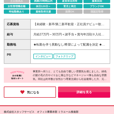
土日祝休み
残業20時間以内
産育休活用有
服装自由
女性管理職在籍
休日120日～
育児と両立
ブランクOK
時短勤務あり
資格取得支援
副業OK
国認定取得
応募資格
【未経験・新卒/第二新卒歓迎・正社員デビュー歓
迎】 ◆未経験・ブランクOK ◆学歴不問 ◆スキルや経
験一切不問 ◆ブランク・無資格OK ◎「意欲重視」の
給与
月給27万円～30万円＋諸手当＋賞与年2回(※入社時期
採用をしております！ ・自分の可能性を広げていき
により1回) ※エリア・資格・経験能力を最大限考慮の
たい ・自分の気づきやアイディアを活かしたい あな
うえ決定します。 ※交通費別途全額支給(上限なし) ※
勤務地
★転勤を伴う異動なし/希望によって配属を決定 ★U
たの思い描く姿をぜひ面接で聞かせてください！
夜勤手当 ・13時間以上5000円 ・13時間未満3000円
ターン・Iターン希望者も大歓迎 ★入社前・入社後ど
(8時間勤務のショート夜勤等が対象) ※残業代100％支
ちらでも移住補助があります 首都圏や地方で働い
PR
インタビュー
フォトクリップ
給 ※試用期間約3か月（同条件） ＜昇給／年1回＞ 初
てみたい人もお気軽にご相談ください ★基本的に直
年度は期末に必ず昇給します。 ※無資格者は資格取得
行直帰 ★マイカー通勤OK・駐車場あり ★東京勤務の
で大幅なランクアップを約束 次年度からは年1回人事
場合は時短勤務が可能なエリアもございます ＜全国
考課の上で随時昇給！ ＜どうして収入アップが叶う
事業所へ伺うと、とても自由で優しい雰囲気を感じました。緑色
＞ 北海道/岩手※/宮城/福島/茨城/栃木/群馬/埼玉/千葉/
の髪の毛の方やイケおじ風な方などマネージャー陣も自由な雰囲
の？＞ 全国で活躍中のスタッフは5600人以上。8割が
東京/神奈川/新潟/長野/岐阜/静岡/愛知/京都/大阪/兵庫/
気。同社は約半数が女性かつ専業主婦から社会復帰した方、元フ
介護未経験からの入社ですが、 着実に収入アップを
奈良※/和歌山/岡山※/広島/福岡/長崎※/熊本※/大分※/鹿
リーターなど20～60代まで幅広い年代の方が活躍しています。一
叶えています。 その秘密は、【IT×介護】と【ニーズ
児島※の介護関連施設 （※印のエリアは経験者のみ採
人ひとり働き方を柔軟に調整したり、本人の適性や頑張りで昇
の絶えない介護・福祉事業】に特化しているからで
用中です） ※定例会・ミーティングはリモート実施／
給・昇格を目指せる体制を整えたりと、長く働ける制度が充実！
詳細を見る
気になる
す。 ITでシフト管理や事務作業の無駄を省き、生み出
未経験から理想のキャリアを叶えられるのが魅力です♪
月1回 ※研修はオンライン、または近隣カレッジ施設
した利益をしっかり還元。 また、高齢化社会におい
にて実施の場合あり 【東京本社】 東京都中野区本町
て福祉・介護のニーズは非常に高く、国からも重要視
1-32-2 ハーモニータワー18階 ※当社の正社員とし
されている安定分野です。 社会から求められる「介
て入社し、契約施設へ出向し勤務していただきます。
株式会社スタッフサービス オフィス事業本部 ミラエール推進部
在価値の高い仕事」だからこそ、高い水準の待遇を実
※受動喫煙対策：屋内原則禁煙 ●以下の【勤務地一