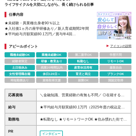
ライフサイクルを大切にしながら、長く続けられる仕事
仕事内容
★未経験・異業種出身者90％以上
★入社後1ヵ月の座学研修あり／新人育成期間2年間
★平均給与月額実績80.1万円／賞与年4回
★リモート併用など柔軟な働き方が可能
アピールポイント
アイコンの説明
職種未経験OK
業種未経験OK
第二新卒OK
学歴不問
経験者限定
研修・教育あり
転勤なし
リモートOK
土日祝休み
残業20時間以内
産育休活用有
服装自由
女性管理職在籍
休日120日～
育児と両立
ブランクOK
時短勤務あり
資格取得支援
副業OK
国認定取得
応募資格
＼金融知識、営業経験の有無も不問／ ◎在籍するコ
ンサルタントの多くが中途入社 ◎前職は介護士・ア
パレル店員・事務員など、未経験・異業種からの転職
給与
★平均給与月額実績80.1万円（2025年度の税込定例
者90％以上！ ◆高卒以上 ◆社会人経験がある方
給与実績となります） ◆初任給月給：20万円から35
万円＋業績給＋賞与年4回（※個人業績による） ※初
勤務地
★転勤なし ★リモートワークOK ★住み慣れた街で長
任給内訳／基本給10万円＋初期補給10万円から25万
く働き続けられます！ ■ご希望を考慮した上で勤務地
円 ※初期補給の金額は前年度年収により決定。 ※初期
を決定いたします ■地域のお客さまとの長期的な信頼
PR
インタビュー
補給は25ヵ月間支給します。入社後6ヵ月間は当初の
関係を重視するため転勤なし ■U・Iターン歓迎 ■全国