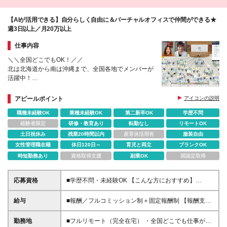
【AIが活用できる】自分らしく自由に＆バーチャルオフィスで仲間ができる★
週3日以上／月20万以上
仕事内容
＼＼全国どこでもOK！／／
北は北海道から南は沖縄まで、全国各地でメンバーが
活躍中！
フリーランス×完全在宅でも孤独感はゼロ！仲間を身
近に感じながら働けます。
アピールポイント
アイコンの説明
職種未経験OK
業種未経験OK
第二新卒OK
学歴不問
経験者限定
研修・教育あり
転勤なし
リモートOK
土日祝休み
残業20時間以内
産育休活用有
服装自由
女性管理職在籍
休日120日～
育児と両立
ブランクOK
時短勤務あり
資格取得支援
副業OK
国認定取得
応募資格
■学歴不問・未経験OK 【こんな方におすすめ】
⭕「自信はないけど、頑張ってみたい」と思える人
⭕「もう一度、努力してみよう」と挑戦できる人 ⭕
給与
■報酬／フルコミッション制＋固定報酬制 【報酬支払
仲間と支え合いながら、前向きに成長したい人 【向
い実績(2024年度)】平均5,522,124円 （Join1年以上2
いていない方】 ❌ラクに稼ぎたい人 ❌最低限の収入が
年未満メンバー） この数字は、ウルサポの環境を活
勤務地
■フルリモート（完全在宅） ・全国どこでも仕事がで
あればOKな人 ❌自分の成長に興味がない人 ❌人と協