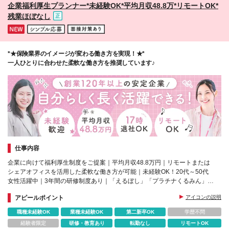
企業福利厚生プランナー*未経験OK*平均月収48.8万*リモートOK*
イン・三ノ宮 など 福岡県……博多・天神 など
残業ほぼなし
*★保険業界のイメージが変わる働き方を実現！★*
一人ひとりに合わせた柔軟な働き方を推奨しています♪
仕事内容
企業に向けて福利厚生制度をご提案｜平均月収48.8万円｜リモートまたは
シェアオフィスを活用した柔軟な働き方が可能｜未経験OK！20代～50代
女性活躍中｜3年間の研修制度あり｜「えるぼし」「プラチナくるみん」認
定
アピールポイント
アイコンの説明
職種未経験OK
業種未経験OK
第二新卒OK
学歴不問
経験者限定
研修・教育あり
転勤なし
リモートOK