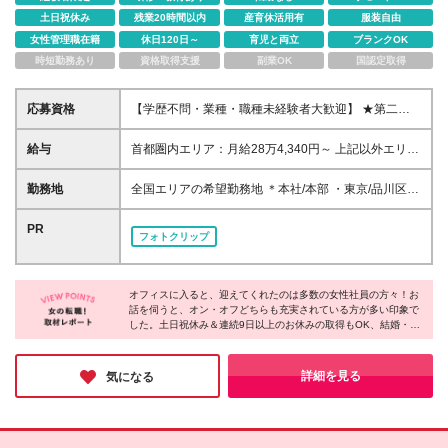
土日祝休み
残業20時間以内
産育休活用有
服装自由
女性管理職在籍
休日120日～
育児と両立
ブランクOK
時短勤務あり
資格取得支援
副業OK
国認定取得
応募資格
【学歴不問・業種・職種未経験者大歓迎】 ★第二新
卒・初めての正社員・社会人も歓迎です♪ 「社会の役
に立つ仕事がしたい」 「人の悩みを解決するお仕事
給与
首都圏内エリア：月給28万4,340円～ 上記以外エリ
がしたい」 「医療・福祉業界に貢献したい」 そんな
ア：月給27万0,840円～ ※上記に加え、業績賞与年2
想いをお持ちの方は大歓迎です◎
回やインセンティブなどの制度も御座います。 ※月給
勤務地
全国エリアの希望勤務地 ＊本社/本部 ・東京/品川区大
には固定残業代含む(6万9,400円～/45時間分)超過分
崎 ・大阪/大阪市北区太融寺町 *第二支社 ・東京/新宿
は別途支給 ※6ヶ月の試用期間があります。条件面の
区西新宿 ・横浜/横浜市神奈川区 ・船橋/船橋市本町
PR
フォトクリップ
変更はありません。 ☆充実した賞与やインセンティ
・大阪/大阪市北区 ・福岡/福岡市博多区 *支社 [北海道/
ブでプライベートも充実☆ 女性・男性・未経験問わ
東北] ・札幌/札幌市北区 ・盛岡/盛岡市盛岡駅前通 ・
ず配属部署により賞与やインセンティブがもらえま
仙台/仙台市青葉区 ・郡山/郡山市清水台 [北関東] ・水
す。 自分へのご褒美や友人とのおしゃれなランチに
オフィスに入ると、迎えてくれたのは多数の女性社員の方々！お
戸支社/茨城県水戸市 ・高崎/群馬県高崎市 ・宇都宮/
話を伺うと、オン・オフどちらも充実されている方が多い印象で
出かけたり 家族をディナーに誘ったりとプライベー
栃木県宇都宮市 [首都圏] ・大宮/さいたま市大宮区 ・
した。土日祝休み＆連続9日以上のお休みの取得もOK、結婚・出
トも充実しています。 ☆配属に応じて入社1年目の社
船橋/船橋市本町 ・横浜/横浜市神奈川区 [北陸/甲信越]
産・育児などのライフイベントに沿った休暇制度も充実してい
員にも安心した保証制度あり☆ ・インセンティブの
・新潟/新潟市中央区 ・富山/富山市新桜町 ・金沢/金
て、プライベートの時間も大切にできることがポイントなのだそ
場合…1年間で基本給1ヶ月分 ※評価が上回った場合
沢市広岡 [東海] ・静岡/静岡市葵区 ・名古屋/名古屋市
う！今回は特に、未経験OKの募集とのことで「新しい仕事をは
詳細を見る
気になる
は評価実額を支給♪
じめたい」「長期的に活躍したい」方にはオススメです♪
中区 [関西] ・京都/京都市中京区 ・神戸/神戸市中央区
・奈良/奈良市大宮町 [中国/四国] ・高松/高松市寿町 ・
岡山/岡山市北区 ・広島/広島市中区 [九州/沖縄] ・福
岡/福岡市博多区 ・熊本/熊本市中央区 ・鹿児島/鹿児