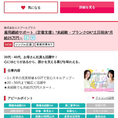
※更新上限 有（通算契約期間上限5年）
す。お話を伺う中で、その企業理念や取り組みに心打たれまし
た。「誰かの役に立つのが嬉しい」「家族や友人に誇れる仕事が
詳細を見る
気になる
したい」そんな方にピッタリの環境ではないでしょうか。
株式会社エスプールプラス
雇用継続サポート（定着支援）*未経験・ブランクOK*土日祝休*月
給25万円～
30代・40代、お母さん社員も活躍中！
心にゆとりがあるから、誰かを支える喜びを味わえる。
仕事内容
～1ヶ月半の充実研修＆OJTで安心スキルアップ～
★20～50代まで幅広く活躍中
★未経験でも月給25万円スタート
★年休127日＆9日以上の長期連休あり
★お母さん社員も活躍中（「えるぼし」三つ星認定）
アピールポイント
アイコンの説明
職種未経験OK
業種未経験OK
第二新卒OK
学歴不問
経験者限定
研修・教育あり
転勤なし
リモートOK
土日祝休み
残業20時間以内
産育休活用有
服装自由