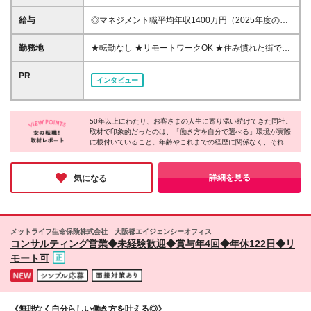
上 ◆2年以上社会人経験がある方 ◎業界経験や知識の
有無ではなく、「お客さまにとっての最善策を真剣に
給与
◎マネジメント職平均年収1400万円（2025年度の税
考える姿勢」や「お客さまに心から喜んでいただきた
込定例給与実績。） 【STEP1】まずはコンサルタン
いと思うマインド」これが私たちの採用ポイントで
トからスタート ◆初任給月給：20万円から35万円＋
勤務地
★転勤なし ★リモートワークOK ★住み慣れた街で長
す。
業績給＋賞与年4回（※個人業績による） ※初任給内
く働き続けられます！ ■ご希望を考慮した上で勤務地
訳／基本給10万円＋初期補給10万円から25万円 ※初
を決定いたします ■地域のお客さまとの長期的な信頼
PR
インタビュー
期補給の金額は前年度年収により決定。 ※初期補給は
関係を重視するため転勤なし ■U・Iターン歓迎 ■全国
25ヵ月間支給します。入社後6ヵ月間は当初の金額を
24都道府県で同時募集実施 ▼下記都道府県にて募集
毎月支給し、7ヵ月目以降は個人業績により変動しま
岩手県（盛岡市） 山形県（山形市） 宮城県（仙台
す。 ※上記の他、入社初期3ヵ月間は前年度年収が所
50年以上にわたり、お客さまの人生に寄り添い続けてきた同社。
市） 秋田県（秋田市） 福島県（郡山市） 新潟県（新
取材で印象的だったのは、「働き方を自分で選べる」環境が実際
定の金額以上の場合は特別手当を上乗せで支給しま
潟市） 栃木県（宇都宮市） 群馬県（高崎市） 埼玉県
に根付いていること。年齢やこれまでの経歴に関係なく、それぞ
す。 【STEP2】リーダー研修の受講 ◆研修期間中は
（さいたま市） 神奈川県（横浜市） 東京都（中央
れが自分に合ったスタイルで活き活きと活躍している姿がありま
研修前の業績に応じ、当社規定で定めた固定給を支給
区） 富山県（富山市） 長野県（長野市） 静岡県（静
した。ライフステージが変わっても無理なく続けられる環境だか
いたします ※リーダー研修期間は6ヶ月間となります
岡市） 愛知県（名古屋市、豊橋市） 岐阜県（岐阜
らこそ、長く働きたいと考える方にとって安心できる職場だと言
詳細を見る
気になる
※上記期間中はマネジメント職任用のための研修であ
えるでしょう。
市） 滋賀県（草津市） 京都府（京都市） 大阪府（大
るため、原則営業活動は行いません ※詳細については
阪市） 兵庫県（神戸市） 奈良県（奈良市） 和歌山県
面談時にご説明いたします 【STEP3】マネジメント
（和歌山市） 岡山県（岡山市） 熊本県（熊本市） 鹿
職へ昇格後 ※マネジメント職昇格後は、自身の組織の
児島県（鹿児島市）
メットライフ生命保険株式会社 大阪都エイジェンシーオフィス
実績に応じた報酬を支給いたします ※詳細については
コンサルティング営業◆未経験歓迎◆賞与年4回◆年休122日◆リ
面接時にご説明いたします ▼コンサルタント職も同
モート可
時募集中！ 詳細については現在掲載中の当社別求人
ページをご覧ください。 ※下記収入例は一例であり、
収入を保証するものではありません。
《無理なく自分らしい働き方を叶える◎》