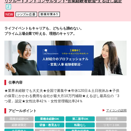
リクルートメントコンサルタント*営業経験者歓迎*えるぼし認定
スタワー12F *神戸支店 神戸市中央区磯上通8-3-10 井
門三宮ビル10F *中国支店 広島市東区若草町12番1号
アクティブインターシティ広島8F *福岡支店 福岡市博
多区博多駅中央街8-1 JRJP博多ビル4F (変更の範囲)
上記を除く当社関連勤務地
ライフイベントもキャリアも、どちらも諦めない。
プライム上場企業で叶える、理想のキャリア。
仕事内容
★業界未経験でも大丈夫★全国で募集中★年休120日＆土日祝休み★子供
の保育にかかわる費用を会社が最大月10万円補助★えるぼし最高位の「3
つ星」認定★女性比率42％・女性管理職比率24％
アピールポイント
アイコンの説明
職種未経験OK
業種未経験OK
第二新卒OK
学歴不問
経験者限定
研修・教育あり
転勤なし
リモートOK