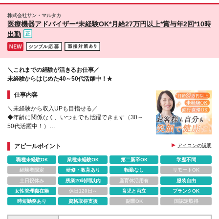
インで実現させています！ ※本社：東京都品川区西品
・1年後、驚くほど成長した大好きな自分に出会える
川1-1-1 住友不動産大崎ガーデンタワー9階 ※(変更
・上記をすべて、オンラインで実現する
株式会社サン・マルタカ
の範囲)上記を除く当社関連勤務地
これが同社のカルチャーだ。
医療機器アドバイザー*未経験OK*月給27万円以上*賞与年2回*10時
出勤
＼これまでの経験が活きるお仕事／
未経験からはじめた40～50代活躍中！★
仕事内容
＼未経験から収入UPも目指せる／
◆年齢に関係なく、いつまでも活躍できます（30～
50代活躍中！）
◆経験次第で月給30万円以上も可
◆押し売りやノルマ一切なし！お客様との会話を楽し
アピールポイント
アイコンの説明
めます
職種未経験OK
業種未経験OK
第二新卒OK
学歴不問
経験者限定
研修・教育あり
転勤なし
リモートOK
土日祝休み
残業20時間以内
産育休活用有
服装自由
女性管理職在籍
休日120日～
育児と両立
ブランクOK
時短勤務あり
資格取得支援
副業OK
国認定取得