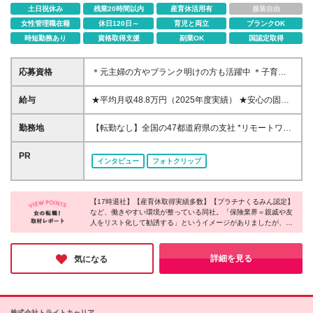
土日祝休み
残業20時間以内
産育休活用有
服装自由
女性管理職在籍
休日120日～
育児と両立
ブランクOK
時短勤務あり
資格取得支援
副業OK
国認定取得
応募資格
＊元主婦の方やブランク明けの方も活躍中 ＊子育て
しながら働く方も多数在籍 ＊未経験者も歓迎 ◆高卒
以上 ◆社会人経験をお持ちの方 - 業界・業種・職種・
給与
★平均月収48.8万円（2025年度実績） ★安心の固定
経験年数は問いません。 «こんな方が応募＆入社して
給＋賞与年2回＋インセンティブ！手当も充実 月給21
います！» ◇無理のない働き方をしたい …お客さま先
万円～23万円＋諸手当＋インセンティブ＋賞与年2回
勤務地
【転勤なし】全国の47都道府県の支社 *リモートワー
への直行直帰OK！17時には退勤できます。 また、
※給与は税込定例給与です。賞与は含みません。 ※約
クまたはシェアオフィスを活用した柔軟な働き方が可
オンライン商談の実施やシェアオフィスの活用などで
3週間の研修期間中は日当8000円を支給いたします。
能 *転勤なし *UIターン歓迎 *お住まいや希望を最大限
PR
業務効率も高められます。 ◇子育てとの両立を目指
インタビュー
フォトクリップ
※単発的な売上評価だけでなく、日々の頑張りや成果
考慮 *ご自身の都合で転居が必要になった場合の異動
したい …妊婦さん向けの支援や子育てとの両立を支
をきちんと給与に反映するシステムをとっています。
も可能 ★リモートワークについて リモートワークの
える制度を 多数ご用意しています。 ◇納得がいく
※インセンティブは、営業実績に比例した年2回の賞
インフラ（PC・携帯の無料貸与）・教育体制が充実
収入がほしい …平均月収は48.8万円。 賞与も年2回
与に反映されます。 ◆東京・神奈川・千葉・埼玉・
【17時退社】【産育休取得実績多数】【プラチナくるみん認定】
しています。当社では、お客さまのご要望に応じて、
別途支給しています！ ◇就業ブランクを経て復帰し
など、働きやすい環境が整っている同社。「保険業界＝親戚や友
愛知（一部）・京都・大阪・兵庫（一部）：月給23万
訪問・対面による面談や非接触型のWeb面談も実施し
たい …3年間の育成期間を設けています。 各種研修
人をリスト化して勧誘する」というイメージがありましたが、実
円以上 ◆静岡（一部）・三重・岐阜：月給22万円以
ており、「ハイブリッドな営業スタイル」を推進！
際は知人へのアプローチは一切不要とのこと。会社全体で女性の
でいちからサポートします♪
上 ◆上記以外の地域：月給21万円以上
★直行直帰OK 自宅からお客さま企業に直接訪問した
活躍を後押ししており、女性がイキイキと活躍されていました！
り、滞在が長くなり遅くなった際は直接帰宅も可能で
無理なく自分らしく働ける仕組みがあり、ライフステージが変わ
詳細を見る
気になる
っても安心して働き続けられる環境に魅力を感じました◎
す。 子育てに配慮した柔軟な出退勤制度を取り入れ
ています。 ＜募集エリア＞ ◆北海道・東北：北海道/
青森/宮城/岩手/秋田/山形/福島 ◆首都圏：東京/千葉/神
奈川/埼玉 ◆関信越：栃木/群馬/茨城/長野/新潟/山梨 ◆
株式会社トライトキャリア