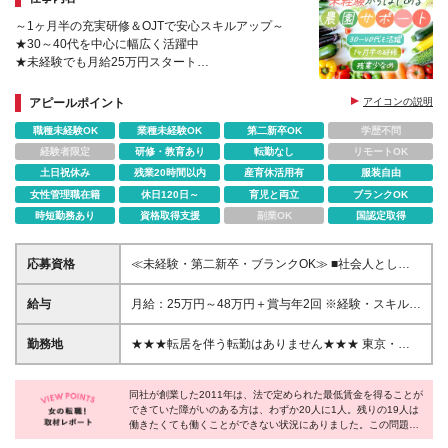
～1ヶ月半の充実研修＆OJTで安心スキルアップ～
★30～40代を中心に幅広く活躍中
★未経験でも月給25万円スタート
★年休127日＆9日以上の長期連休あり
★お母さん社員も活躍中（「えるぼし」三つ星認定）
アピールポイント
アイコンの説明
職種未経験OK
業種未経験OK
第二新卒OK
学歴不問
経験者限定
研修・教育あり
転勤なし
リモートOK
土日祝休み
残業20時間以内
産育休活用有
服装自由
女性管理職在籍
休日120日～
育児と両立
ブランクOK
時短勤務あり
資格取得支援
副業OK
国認定取得
応募資格
≪未経験・第二新卒・ブランクOK≫ ■社会人として
の何らかの職務経験をお持ちの方 ■専門卒以上 ＜以下
のような方を歓迎します＞ ■「1人でも多くの障がい
給与
月給：25万円～48万円＋賞与年2回 ※経験・スキルを
者雇用を創出し、社会に貢献する」という当社理念に
考慮して決定します。 ※試用期間3カ月あり（期間中
共感いただける方 ■「困っている人の力になりたい」
の給与・福利厚生に差異はありません） ※残業代は別
勤務地
★★★転居を伴う転勤はありません★★★ 東京・神
という想いがある方 ■指示待ちではなく積極的に行動
途全額支給いたします ※選考の中で希望を考慮し、雇
奈川・埼玉・千葉・愛知・大阪の自社農園にて勤務い
できる方
用形態を決定します。勤務時間や給与（月給・賞与）
ただきます。 ※配属先は現住所やご希望などを考慮し
などの待遇に差異はありません（契約社員：正社員登
同社が創業した2011年は、法で定められた最低賃金を得ることが
て決定します ※マイカー通勤OK（勤務地により異な
できていた障がいのある方は、わずか20人に1人。残りの19人は
用あり） 【契約社員のみ】 ※契約の更新 有（業務
ります） (変更の範囲)上記を除く当社関連勤務地
働きたくても働くことができない状況にありました。この問題を
習熟度・勤務実績等により判断／6カ月ごとに更新）
解決すべく誕生したのが『わーくはぴねす農園』なのだそうで