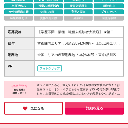
土日祝休み
残業20時間以内
産育休活用有
服装自由
女性管理職在籍
休日120日～
育児と両立
ブランクOK
時短勤務あり
資格取得支援
副業OK
国認定取得
応募資格
【学歴不問・業種・職種未経験者大歓迎】 ★第二新
卒・初めての正社員・社会人も歓迎です♪ 「社会の役
に立つ仕事がしたい」 「人の悩みを解決するお仕事
給与
首都圏内エリア：月給28万4,340円～ 上記以外エリ
がしたい」 「医療・福祉業界に貢献したい」 そんな
ア：月給27万0,840円～ ※上記に加え、業績賞与年2
想いをお持ちの方は大歓迎です◎
回やインセンティブなどの制度も御座います。 ※月給
勤務地
全国エリアの希望勤務地 ＊本社/本部 ・東京/品川区大
には固定残業代含む(6万9,400円～/45時間分)超過分
崎 ・大阪/大阪市北区太融寺町 *第二支社 ・東京/新宿
は別途支給 ※6ヶ月の試用期間があります。条件面の
区西新宿 ・横浜/横浜市神奈川区 ・船橋/船橋市本町
PR
フォトクリップ
変更はありません。 ☆充実した賞与やインセンティ
・大阪/大阪市北区 ・福岡/福岡市博多区 *支社 [北海道/
ブでプライベートも充実☆ 女性・男性・未経験問わ
東北] ・札幌/札幌市北区 ・盛岡/盛岡市盛岡駅前通 ・
ず配属部署により賞与やインセンティブがもらえま
仙台/仙台市青葉区 ・郡山/郡山市清水台 [北関東] ・水
す。 自分へのご褒美や友人とのおしゃれなランチに
オフィスに入ると、迎えてくれたのは多数の女性社員の方々！お
戸支社/茨城県水戸市 ・高崎/群馬県高崎市 ・宇都宮/
話を伺うと、オン・オフどちらも充実されている方が多い印象で
出かけたり 家族をディナーに誘ったりとプライベー
栃木県宇都宮市 [首都圏] ・大宮/さいたま市大宮区 ・
した。土日祝休み＆連続9日以上のお休みの取得もOK、結婚・出
トも充実しています。 ☆配属に応じて入社1年目の社
船橋/船橋市本町 ・横浜/横浜市神奈川区 [北陸/甲信越]
産・育児などのライフイベントに沿った休暇制度も充実してい
員にも安心した保証制度あり☆ ・インセンティブの
・新潟/新潟市中央区 ・富山/富山市新桜町 ・金沢/金
て、プライベートの時間も大切にできることがポイントなのだそ
場合…1年間で基本給1ヶ月分 ※評価が上回った場合
沢市広岡 [東海] ・静岡/静岡市葵区 ・名古屋/名古屋市
う！今回は特に、未経験OKの募集とのことで「新しい仕事をは
詳細を見る
気になる
は評価実額を支給♪
じめたい」「長期的に活躍したい」方にはオススメです♪
中区 [関西] ・京都/京都市中京区 ・神戸/神戸市中央区
・奈良/奈良市大宮町 [中国/四国] ・高松/高松市寿町 ・
岡山/岡山市北区 ・広島/広島市中区 [九州/沖縄] ・福
岡/福岡市博多区 ・熊本/熊本市中央区 ・鹿児島/鹿児