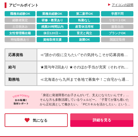
★社員の新しいチャレンジを応援する社風
アピールポイント
アイコンの説明
職種未経験OK
業種未経験OK
第二新卒OK
学歴不問
経験者限定
研修・教育あり
転勤なし
リモートOK
土日祝休み
残業20時間以内
産育休活用有
服装自由
女性管理職在籍
休日120日～
育児と両立
ブランクOK
時短勤務あり
資格取得支援
副業OK
国認定取得
応募資格
≪“誰かの役に立ちたい”その気持ちこそが応募資格で
す！≫ ◆未経験歓迎 ◆特別な経験やスキルは必要あ
りません ◆学歴不問 ◆20代～50代が多数活躍中 ＜こ
給与
★賞与年2回あり ★そのほか手当が充実（それぞれ規
んな方歓迎＞ ・障がいをお持ちの方の支援にじっく
定あり） ┗住宅手当・家族手当 ┗資格手当(月3千円
り向き合いたい方 ・誰もが働ける未来になるよう、
～1万円 ┗ベースアップ加算手当(月1万2千円/報酬改
勤務地
≪北海道から九州まで各地で募集中！ご自宅から通え
貢献したい方
定による手当) ----------------- 【支援員】 月給25万2千
る場所への配属となります≫ ※自動車通勤OK(規定有)
円～(一律支給手当含む)+賞与2回 ※固定残業代(20時
≪配属エリアはコチラ≫ ■北海道/札幌 ■福島県/郡山 ■
間分/約3万～4万円)を含む。超過分は別途支給します
「身近に発達障害のお子さんがいて、支えになりたいんです」…
群馬県/高崎 ■埼玉県/さいたま・大宮・川越・西川
そんな方も多数活躍しているウェルビー。「子育てが落ち着いた
※能力・経験により決定します 【サービス管理責任
口・所沢・航空公園・春日部・草加・新越谷・朝霞台
から正社員として働きたい」「PCスキルを活かしたい」という理
者】 月給30万7千円～41万2千円(一律支給手当含
■千葉県/千葉・西船橋・松戸・浦安 ■東京都/秋葉原・
由で入社した方もいるとのこと。
む)+賞与2回 ※固定残業代(20時間分/約4万～5万円)を
錦糸町・蒲田・渋谷・荻窪・池袋・北千住・八王子・
そんな同社は福利厚生や制度面も常にブラッシュアップし、チャ
含む。超過分は別途支給します ※経験や能力を考慮し
三鷹・府中・町田 ■神奈川県/横浜・新横浜・桜木町・
ットツールや研修ツール導入なども積極的に行っています。安定
詳細を見る
気になる
て決定します ※試用期間3～6ヶ月。その間の給与は
基盤のもと、長く働きたい人にオススメです♪
戸塚・上大岡・溝の口・横須賀・藤沢・本厚木・平塚
月給25万2千円＋資格手当 ※試用期間中の差額分は初
■新潟県/新潟 ■富山県/富山 ■石川県/金沢 ■長野県/長
回賞与に支給(条件有)
野・松本 ■静岡県/浜松・静岡 ■愛知県/名古屋、岡崎 ■