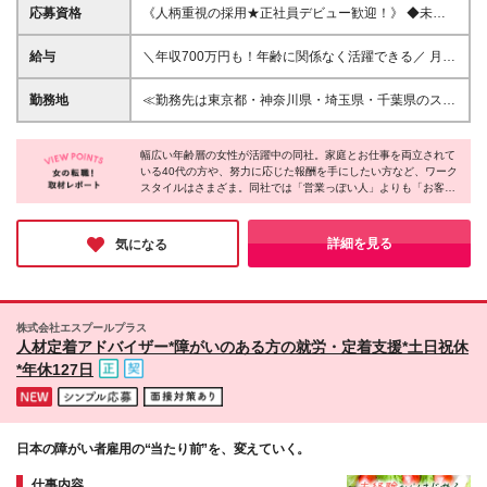
応募資格
《人柄重視の採用★正社員デビュー歓迎！》 ◆未経
験OK ◆学歴不問 ◆年齢不問 ◆ブランクOK ☆少しで
も多くの方とお会いできればと思っています ☆定年
給与
＼年収700万円も！年齢に関係なく活躍できる／ 月給
がないので長く活躍いただけます
27万円～＋インセンティブ＋賞与年2回＋交通費全額
支給 ★経験次第で月給30万円以上も可能 ※経験・能
勤務地
≪勤務先は東京都・神奈川県・埼玉県・千葉県のスポ
力を考慮し優遇します ※上記金額には固定残業代
ーツクラブです！≫ あなたのお住まいや希望を考慮
（40時間分・5万円～）を含む。超過分は別途全額支
したエリアにあるスポーツクラブのイベントスペース
給 └基本的に残業はなく、月平均10時間以下ととても
幅広い年齢層の女性が活躍中の同社。家庭とお仕事を両立されて
等で勤務していただきます。 ★直行直帰が基本とな
いる40代の方や、努力に応じた報酬を手にしたい方など、ワーク
少なめです！ ※試用期間（最長3ヶ月）あり。期間中
ります ★交通費は全額支給します ★転居を伴う転勤
スタイルはさまざま。同社では「営業っぽい人」よりも「お客様
は月給24万円～、その他の待遇に差異はありません
はありません ★勤務するスポーツクラブは約1ヶ月ご
との会話を楽しめる人」が実績を出しているとのこと。扱う商品
とに変わるため、 常に新鮮な気持ちで働けます！
もお客様の健康に貢献できるものなので、自信を持っておすすめ
◆東京オフィス：東京都台東区小島2-20-11 LIGビル
できる点も魅力的です。お話好きな方、年齢に関係なくお仕事を
詳細を見る
気になる
楽しみたい方はぜひご応募ください。
◆本社：茨城県土浦市中荒川沖町2-6ツインビル3Ｆ
☆その他東京都・神奈川県・埼玉県・千葉県各地のス
ポーツクラブで募集中です！ ※(変更の範囲)上記を除
く当社関連勤務地
株式会社エスプールプラス
人材定着アドバイザー*障がいのある方の就労・定着支援*土日祝休
*年休127日
日本の障がい者雇用の“当たり前”を、変えていく。
仕事内容