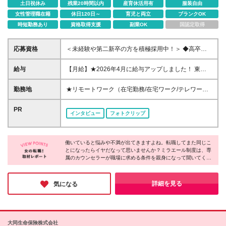
土日祝休み
残業20時間以内
産育休活用有
服装自由
女性管理職在籍
休日120日～
育児と両立
ブランクOK
時短勤務あり
資格取得支援
副業OK
国認定取得
応募資格
＜未経験や第二新卒の方を積極採用中！＞ ◆高卒以
上 ◆事務経験・社会人経験がない方大歓迎 ◆初めて
の転職・第二新卒の方大歓迎 ◆転職回数不問 ◆20代
給与
【月給】★2026年4月に給与アップしました！ 東
30代活躍中！ ★大事なのは意欲！今は未経験も全く
京 21万0000円～ 神奈川 20万2000円～ 大阪/埼玉 19
問題ありません！ あなたの「やってみたい！」とい
万7000円～ 千葉 19万6000円～ 愛知 19万2000円～
勤務地
★リモートワーク（在宅勤務/在宅ワーク/テレワー
う気持ちを大切にして育てていきます◎
奈良 18万8500円～ 兵庫 18万7500円～ 京都 18万
ク）もOK 東京都内（渋谷、六本木、丸の内、新宿、
6000円～ 茨城 18万5500円～ 静岡/岐阜 18万4500円
恵比寿、池袋、品川、秋葉原など）、神奈川、千葉、
PR
インタビュー
フォトクリップ
～ 栃木 18万2500円～ 滋賀/群馬 18万1500円～ 三
埼玉、北海道、仙台、福島、新潟、栃木、群馬、つく
重 18万500円～ 広島 17万8500円～ 石川 17万8000円
ば、長野、富山、静岡、名古屋、金沢、岐阜、三重、
～ 長野 17万7500円～ 宮城/富山/福岡 17万6500円～
滋賀、京都、大阪、神戸、奈良、広島、岡山、香川、
岡山 17万6000円～ 香川 17万5000円～ 北海道 17万
働いていると悩みや不満が出てきますよね。転職してまた同じこ
愛媛、山口、福岡、熊本、長崎、鹿児島の当社取引先
とになったらイヤだなって思いませんか？ミラエール制度は、専
4000円～ 新潟 17万3500円～ 福島 16万9500円～ 山
企業での勤務 ◆大手企業で働くチャンス！ ◆転勤な
属のカウンセラーが職場に求める条件を親身になって聞いてくれ
口/愛媛 16万8500円～ 熊本 16万5500円～ 長崎 16万
し/自宅から通える範囲で希望を考慮して決定 ◆キレ
るみたい！入社してからじゃないとわからないことに悩まされる
5000円～ 鹿児島 16万4500円～ ※3ヶ月の試用期間中
イ＆おしゃれオフィス多数 ◆駅チカで通勤に便利な
心配もなくなりそうですね。女性が長く働くために必要な要素が
も変更なし (2027年3月専・短・大新卒予定者も上記
エリアも♪ ※配属先によって異なります 【勤務地エリ
詰まった会社だと感じました！
詳細を見る
気になる
同様) 勤務エリア/東京・神奈川・千葉・埼玉・名古
アの一例】 東京都……23区内メイン 神奈川県……横
屋・大阪・京都・兵庫 ・札幌・仙台・静岡・福岡 試
浜・みなとみらい駅周辺・川崎 など 埼玉県……大
用期間6ヶ月、条件変更なし
宮・浦和 など 千葉県……千葉駅周辺・海浜幕張・
船橋 など 愛知県……伏見・栄 など 大阪府……梅
大同生命保険株式会社
田・淀屋橋・本町・難波 など 兵庫県……神戸市メ