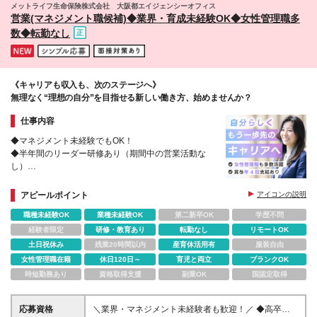
メットライフ生命保険株式会社 大阪都エイジェンシーオフィス
島市山之口町 ・長崎/長崎市興善町 ・沖縄/那覇市 (変
営業(マネジメント職候補)◆業界・育成未経験OK◆女性管理職多
更の範囲)上記を除く当社関連勤務地
数◆転勤なし
《キャリアも収入も、次のステージへ》
無理なく“理想の自分”を目指せる新しい働き方、始めませんか？
仕事内容
◆マネジメント未経験でもOK！
◆半年間のリーダー研修あり（期間中の営業活動な
し）
◆マネジメント職平均年収1400万円
◆リモートワーク併用など柔軟な働き方が可能
アピールポイント
アイコンの説明
職種未経験OK
業種未経験OK
第二新卒OK
学歴不問
経験者限定
研修・教育あり
転勤なし
リモートOK
土日祝休み
残業20時間以内
産育休活用有
服装自由
女性管理職在籍
休日120日～
育児と両立
ブランクOK
時短勤務あり
資格取得支援
副業OK
国認定取得
応募資格
＼業界・マネジメント未経験者も歓迎！／ ◆高卒以