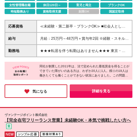
女性管理職在籍
休日120日～
育児と両立
ブランクOK
時短勤務あり
資格取得支援
副業OK
国認定取得
応募資格
≪未経験・第二新卒・ブランクOK≫ ■社会人として
の何らかの職務経験をお持ちの方 ■専門卒以上 ＜以下
のような方を歓迎します＞ ■「1人でも多くの障がい
給与
月給：25万円～48万円＋賞与年2回 ※経験・スキルを
者雇用を創出し、社会に貢献する」という当社理念に
考慮して決定します。 ※試用期間3カ月あり（期間中
共感いただける方 ■「困っている人の力になりたい」
の給与・福利厚生に差異はありません） ※残業代は別
勤務地
★★★転居を伴う転勤はありません★★★ 東京・神
という想いがある方 ■指示待ちではなく積極的に行動
途全額支給いたします ※選考の中で希望を考慮し、雇
奈川・埼玉・千葉・愛知・大阪の自社農園にて勤務い
できる方
用形態を決定します。勤務時間や給与（月給・賞与）
ただきます。 ※配属先は現住所やご希望などを考慮し
などの待遇に差異はありません（契約社員：正社員登
同社が創業した2011年は、法で定められた最低賃金を得ることが
て決定します ※マイカー通勤OK（勤務地により異な
できていた障がいのある方は、わずか20人に1人。残りの19人は
用あり） 【契約社員のみ】 ※契約の更新 有（業務
ります） (変更の範囲)上記を除く当社関連勤務地
働きたくても働くことができない状況にありました。この問題を
習熟度・勤務実績等により判断／6カ月ごとに更新）
解決すべく誕生したのが『わーくはぴねす農園』なのだそうで
※更新上限 有（通算契約期間上限5年）
す。お話を伺う中で、その企業理念や取り組みに心打たれまし
た。「誰かの役に立つのが嬉しい」「家族や友人に誇れる仕事が
詳細を見る
気になる
したい」そんな方にピッタリの環境ではないでしょうか。
ヴァンテージポイント株式会社
【完全在宅フリーランス営業】未経験OK・本気で挑戦したい方へ