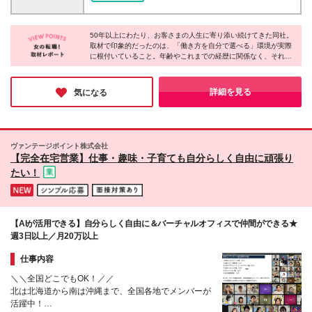
金額を毎月支給し、7ヵ月目以降は個人業績により変
24都道府県で同時募集実施 ▼下記都道府県にて募集
動します。 ※上記の他、入社初期3ヵ月間は前年度年
岩手県（盛岡市） 山形県（山形市） 宮城県（仙台
収が所定の金額以上の場合は特別手当を上乗せで支給
50年以上にわたり、お客さまの人生に寄り添い続けてきた同社。
市） 秋田県（秋田市） 福島県（郡山市） 新潟県（新
取材で印象的だったのは、「働き方を自分で選べる」環境が実際
します。 ※下記収入例は一例であり、収入を保証する
潟市） 栃木県（宇都宮市） 群馬県（高崎市） 埼玉県
に根付いていること。年齢やこれまでの経歴に関係なく、それぞ
ものではありません。
（さいたま市） 神奈川県（横浜市） 東京都（中央
れが自分に合ったスタイルで活き活きと活躍している姿がありま
区） 富山県（富山市） 長野県（長野市） 静岡県（静
した。ライフステージが変わっても無理なく続けられる環境だか
岡市） 愛知県（名古屋市、豊橋市） 岐阜県（岐阜
らこそ、長く働きたいと考える方にとって安心できる職場だと言
詳細を見る
気になる
えるでしょう。
市） 滋賀県（草津市） 京都府（京都市） 大阪府（大
阪市） 兵庫県（神戸市） 奈良県（奈良市） 和歌山県
（和歌山市） 岡山県（岡山市） 熊本県（熊本市） 鹿
児島県（鹿児島市）
ヴァンテージポイント株式会社
【完全在宅営業】仕事・趣味・子育ても自分らしく自由に頑張り
たい！
【AIが活用できる】自分らしく自由に＆バーチャルオフィスで仲間ができる★
週3日以上／月20万以上
仕事内容
＼＼全国どこでもOK！／／
北は北海道から南は沖縄まで、全国各地でメンバーが
活躍中！