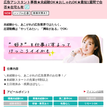
広告アシスタント事務★未経験OK★おしゃれOK★最短1週間で合
現できています。 ※以下の【勤務地別給与】はあくま
覧】はあくまでも例の一部です。勤務地の希望は面談
否★在宅も有
でも例の一部です。勤務地の希望は面談時にお伝えく
時にお伝えください。 (変更の範囲)上記を除く当社関
ださい。
連勤務地
未経験から、あこがれの広告業界ではたらく。
志望動機は「やってみたい」「興味がある」でOK♪
仕事内容
＼未経験から、あこがれの広告業界のお仕事！／
★未経験スタートの先輩が8割以上
★土日祝休み・残業ほぼなし
★面接1回・スピード選考
アピールポイント
アイコンの説明
★応募から1週間で合否
★基礎から学べる無料の研修制度
職種未経験OK
業種未経験OK
第二新卒OK
学歴不問
経験者限定
研修・教育あり
転勤なし
リモートOK