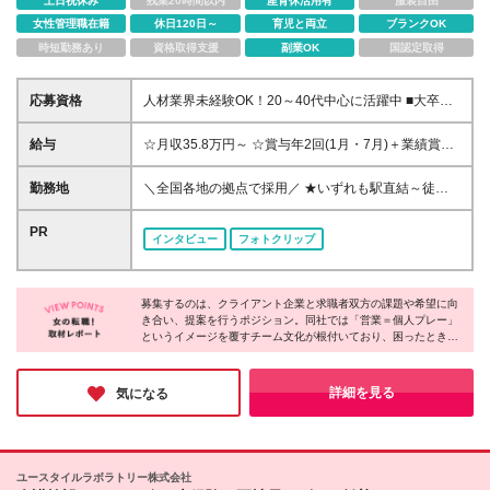
土日祝休み
残業20時間以内
産育休活用有
服装自由
女性管理職在籍
休日120日～
育児と両立
ブランクOK
時短勤務あり
資格取得支援
副業OK
国認定取得
応募資格
人材業界未経験OK！20～40代中心に活躍中 ■大卒以
上 ■何らかの営業経験のご経験がある方（業種不問）
＜こんな方を歓迎します！＞ ・人の話を聞くのが好
給与
☆月収35.8万円～ ☆賞与年2回(1月・7月)＋業績賞与
きで、相手の気持ちを考えられる方 ・一人で抱え込
もあり！ ■年棒430万円～650万円＋パフォーマンス
まず、周りに相談しながら進められる方 ・誰かのキ
ボーナス ※スキル・経験を考慮の上決定します ※基本
勤務地
＼全国各地の拠点で採用／ ★いずれも駅直結～徒歩5
ャリアや人生の転機に関わる仕事がしたい方 ・目標
給＋コンサルタント手当を12分割して月々支給 ※年
分圏内とアクセス抜群！ ★転居を伴う転勤はありま
に向かって粘り強く取り組める方 ・企業と求職者、
間目標達成時の年収イメージ：540万円～1000万円程
せん ※配属は希望を考慮して決定します *東京本社 千
PR
双方の視点で物事を考えることに興味がある方
インタビュー
フォトクリップ
※固定残業代は時間外労働の有無に関わらず48時間分
代田区神田神保町1-105 神保町三井ビルディング14F
を月10万円～12万7千5百円支給 ※上記を超える時間
*北海道支店 北海道札幌市中央区北三条西4丁目1番地
外労働分は追加で支給 ※試用期間6ヶ月（その間の雇
1 日本生命札幌ビル6階 *東北支店 仙台市青葉区一番
用形態・給与・待遇に差異はありません）
募集するのは、クライアント企業と求職者双方の課題や希望に向
町1丁目9番1号 仙台トラストタワー22F *北関東支店
き合い、提案を行うポジション。同社では「営業＝個人プレー」
さいたま市大宮区桜木町一丁目7番地5 ソニックシテ
というイメージを覆すチーム文化が根付いており、困ったときは
ィビル20F *横浜支店 横浜市西区高島一丁目1番2号 横
自然に声をかけ合い、協力しながら企業と候補者の未来を創って
浜三井ビルディング12F *静岡支店 静岡市葵区御幸町
いく雰囲気がありました。充実した研修制度に加え、女性が長く
11番地30 エクセルワード静岡ビル4F *浜松支店 浜松
活躍できる環境も整備。業界未経験の方も歓迎しているため、ぜ
詳細を見る
気になる
ひチャレンジしてみてください！
市中央区板屋町111-2 浜松アクトタワー25F *名古屋
支店 名古屋市中村区名駅四丁目8番18号 名古屋三井
ビルディング北館15F *京都支店 京都市下京区烏丸通
四条下ル水銀屋町620番地 COCON烏丸4F *大阪支店
ユースタイルラボラトリー株式会社
大阪市北区梅田2-2-2 ヒルトンプラザウエスト オフィ