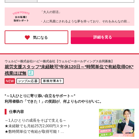
かし、成長し続けた人たちのもの。 ✅研修に参加し、
きます（地方でも活躍できます） ・あなたが「ここ
力せず、すぐに諦める人 「楽して稼げる仕事」では
学びを実践に活かした人 ✅チームでの交流を大切に
で働きたい！」と思った場所が職場です（0秒出社）
ありません。 でも、だからこそ成長の実感がある
し、挑戦を続けた人 すべての人がこの結果を得られ
「大人の部活」
・平日にワーケーション先でオンライン商談や、移動
―― それってワクワクしませんか？ 「できるか不
るわけではありません。 「ただ待つ」だけではな
中にチャットでコミュニケーションもOK
・人に馬鹿にされるような夢を持っており、それをみんなの前で
安」より「どこまで成長できるか」を楽しめる環境で
く、「行動する」ことが、成果への第一歩です。 ※固
――――――――――――――――― ◎メタバース
発言できる
す。 本気で挑戦するあなたを、全力でサポートしま
定報酬について ジョイン3ヵ月目以降、組織運営に関
オフィス「oVice」の活用 完全在宅でありながら孤独
・慣れ合いではなく切磋琢磨できる、本気で向き合ってくれる仲
す！
する固定報酬の仕事にエントリー可能。全メンバーの
感ゼロ。 ・研修や案件相談、仕事のMTG ・「ねぇね
間がいる
詳細を見る
気になる
約20％程度が固定報酬を得ており、時給1,500円～
・賞賛承認文化があり、あなたの存在を認めてくれる環境がある
ぇ今ちょっといい？」のライトなコミュニケーション
・トレーナーが正しい努力を示し、適切なフィードバックを行っ
10,000円相当の仕事があります（一定のスキルを必要
・「ちょっと話聞いてよぉ～」の雑談 も全てオンラ
てくれる
とし、条件があります）
インで実現させています！ ※本社：東京都品川区西品
・1年後、驚くほど成長した大好きな自分に出会える
川1-1-1 住友不動産大崎ガーデンタワー9階 ※(変更
・上記をすべて、オンラインで実現する
ウェルビー株式会社/ハビー株式会社【ウェルビーホールディングス合同募集】
の範囲)上記を除く当社関連勤務地
これが同社のカルチャーだ。
就労支援スタッフ*未経験可*年休120日～*時間単位で有給取得OK*
残業ほぼ無
*～1人ひとりに寄り添い自立をサポート～*
利用者様の「できた！」の笑顔が、何よりものやりがいに。
仕事内容
～1人ひとりの成長をそばで支える～
★未経験でも月給25万2,000円スタート
★数時間単位で有給が取得可能！
★連休取得OK！プライベートも楽しめる