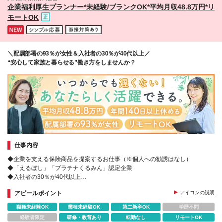
北陸：三重/愛知/静岡/岐阜/石川/富山/福井 ◆近畿：大
企業福利厚生プランナー*未経験/ブランクOK*平均月収48.8万円*リ
阪：奈良/京都/兵庫/和歌山/滋賀 ◆中国・四国：広島/
モートOK
島根/岡山/鳥取/山口/香川/徳島/高知/愛媛 ◆九州・沖
縄：福岡/長崎/佐賀/熊本/鹿児島/大分/宮崎/沖縄 (変更
の範囲)上記を除く当社関連勤務地
＼配属部署の93％が女性＆入社者の30％が40代以上／
“安心して家族と暮らせる”働き方をしませんか？
仕事内容
◆企業を支える保険商品を提案するお仕事（※個人への勧誘はなし）
◆「えるぼし」「プラチナくるみん」認定企業
◆入社者の30％が40代以上
◆転勤なし｜産育休復帰実績多数｜残業ほぼなし｜土日祝休み
アピールポイント
アイコンの説明
職種未経験OK
業種未経験OK
第二新卒OK
学歴不問
経験者限定
研修・教育あり
転勤なし
リモートOK