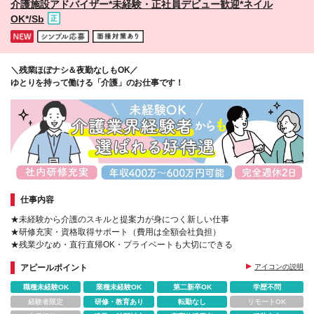
介護施設アドバイザー*未経験・正社員デビュー歓迎*ネイル
スタワー12F *神戸支店 神戸市中央区磯上通8-3-10 井
OK*/Sb
門三宮ビル10F *中国支店 広島市東区若草町12番1号
アクティブインターシティ広島8F *福岡支店 福岡市博
多区博多駅中央街8-1 JRJP博多ビル4F (変更の範囲)
上記を除く当社関連勤務地
＼残業ほぼナシ＆夜勤なしもOK／
ゆとりを持って働ける「介護」のお仕事です！
仕事内容
★未経験から介護のスキルと提案力が身につく新しい仕事
★研修充実・資格取得サポート（費用は全額会社負担）
★残業少なめ・直行直帰OK・プライベートも大切にできる
アピールポイント
アイコンの説明
職種未経験OK
業種未経験OK
第二新卒OK
学歴不問
経験者限定
研修・教育あり
転勤なし
リモートOK