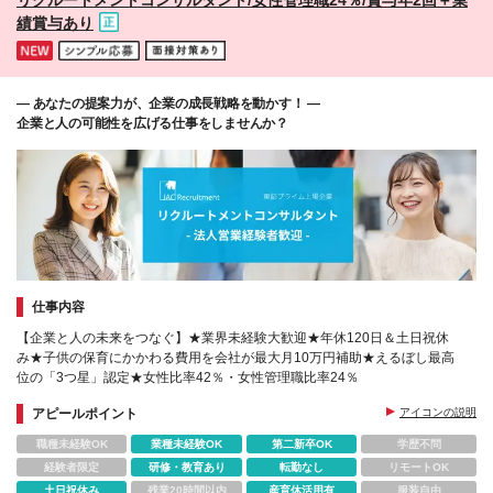
績賞与あり
― あなたの提案力が、企業の成長戦略を動かす！ ―
企業と人の可能性を広げる仕事をしませんか？
仕事内容
【企業と人の未来をつなぐ】★業界未経験大歓迎★年休120日＆土日祝休
み★子供の保育にかかわる費用を会社が最大月10万円補助★えるぼし最高
位の「3つ星」認定★女性比率42％・女性管理職比率24％
アピールポイント
アイコンの説明
職種未経験OK
業種未経験OK
第二新卒OK
学歴不問
経験者限定
研修・教育あり
転勤なし
リモートOK
土日祝休み
残業20時間以内
産育休活用有
服装自由