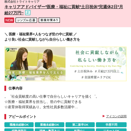
株式会社トライトキャリア
島市山之口町 ・長崎/長崎市興善町 ・沖縄/那覇市 (変
キャリアアドバイザー*医療・福祉に貢献*⼟⽇祝休*完週休2日*月
更の範囲)上記を除く当社関連勤務地
給27万円~
＼ 医療・福祉業界×人をつなぎ世の中に貢献 ／
より良い社会に貢献しながら自分らしい働き方を
仕事内容
。゜社会貢献度の高い仕事で自分らしいキャリアを描く゜。
☆医療・福祉業界を担当し、世の中に貢献できる
☆産育休取得実績あり。女性社員多数活躍中
☆性別に関わらずキャリアを築きたいという方にお勧めです
アピールポイント
アイコンの説明
職種未経験OK
業種未経験OK
第二新卒OK
学歴不問
経験者限定
研修・教育あり
転勤なし
リモートOK