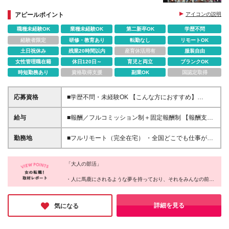
フリーランス×完全在宅でも孤独感はゼロ！仲間を身
近に感じながら働けます。
アピールポイント
アイコンの説明
職種未経験OK
業種未経験OK
第二新卒OK
学歴不問
経験者限定
研修・教育あり
転勤なし
リモートOK
土日祝休み
残業20時間以内
産育休活用有
服装自由
女性管理職在籍
休日120日～
育児と両立
ブランクOK
時短勤務あり
資格取得支援
副業OK
国認定取得
応募資格
■学歴不問・未経験OK 【こんな方におすすめ】
⭕「自信はないけど、頑張ってみたい」と思える人
⭕「もう一度、努力してみよう」と挑戦できる人 ⭕
給与
■報酬／フルコミッション制＋固定報酬制 【報酬支払
仲間と支え合いながら、前向きに成長したい人 【向
い実績(2024年度)】平均5,522,124円 （Join1年以上2
いていない方】 ❌ラクに稼ぎたい人 ❌最低限の収入が
年未満メンバー） この数字は、ウルサポの環境を活
勤務地
■フルリモート（完全在宅） ・全国どこでも仕事がで
あればOKな人 ❌自分の成長に興味がない人 ❌人と協
かし、成長し続けた人たちのもの。 ✅研修に参加し、
きます（地方でも活躍できます） ・あなたが「ここ
力せず、すぐに諦める人 「楽して稼げる仕事」では
学びを実践に活かした人 ✅チームでの交流を大切に
で働きたい！」と思った場所が職場です（0秒出社）
ありません。 でも、だからこそ成長の実感がある
し、挑戦を続けた人 すべての人がこの結果を得られ
「大人の部活」
・平日にワーケーション先でオンライン商談や、移動
―― それってワクワクしませんか？ 「できるか不
るわけではありません。 「ただ待つ」だけではな
中にチャットでコミュニケーションもOK
・人に馬鹿にされるような夢を持っており、それをみんなの前で
安」より「どこまで成長できるか」を楽しめる環境で
く、「行動する」ことが、成果への第一歩です。 ※固
――――――――――――――――― ◎メタバース
発言できる
す。 本気で挑戦するあなたを、全力でサポートしま
定報酬について ジョイン3ヵ月目以降、組織運営に関
オフィス「oVice」の活用 完全在宅でありながら孤独
・慣れ合いではなく切磋琢磨できる、本気で向き合ってくれる仲
す！
する固定報酬の仕事にエントリー可能。全メンバーの
感ゼロ。 ・研修や案件相談、仕事のMTG ・「ねぇね
間がいる
詳細を見る
気になる
約20％程度が固定報酬を得ており、時給1,500円～
・賞賛承認文化があり、あなたの存在を認めてくれる環境がある
ぇ今ちょっといい？」のライトなコミュニケーション
・トレーナーが正しい努力を示し、適切なフィードバックを行っ
10,000円相当の仕事があります（一定のスキルを必要
・「ちょっと話聞いてよぉ～」の雑談 も全てオンラ
てくれる
とし、条件があります）