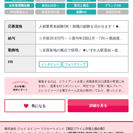
女性管理職在籍
休日120日～
育児と両立
ブランクOK
時短勤務あり
資格取得支援
副業OK
国認定取得
応募資格
人材業界未経験OK！前職の経験を活かせます！ ■大
卒以上 ■何らかの営業経験のご経験がある方（業種不
問） ＜こんな方を歓迎します！＞ ・人の話を聞くの
給与
☆月収35.8万円～ ☆賞与年2回(1月・7月)＋業績賞与
が好きで、相手の気持ちを考えられる方 ・一人で抱
もあり！ ■年棒430万円～650万円＋パフォーマンス
え込まず、周りに相談しながら進められる方 ・誰か
ボーナス ※スキル・経験を考慮の上決定します ※基本
勤務地
＼全国各地の拠点で採用／ ★いずれも駅直結～徒歩5
のキャリアや人生の転機に関わる仕事がしたい方 ・
給＋コンサルタント手当を12分割して月々支給 ※年
分圏内とアクセス抜群！ ★転居を伴う転勤はありま
目標に向かって粘り強く取り組める方 ・企業と求職
間目標達成時の年収イメージ：540万円～1000万円程
せん ※配属は希望を考慮して決定します *東京本社 千
PR
者、双方の視点で物事を考えることに興味がある方
インタビュー
フォトクリップ
※固定残業代は時間外労働の有無に関わらず48時間分
代田区神田神保町1-105 神保町三井ビルディング14F
を月10万円～12万7千5百円支給 ※上記を超える時間
*北海道支店 北海道札幌市中央区北三条西4丁目1番地
外労働分は追加で支給 ※試用期間6ヶ月（その間の雇
1 日本生命札幌ビル6階 *東北支店 仙台市青葉区一番
用形態・給与・待遇に差異はありません）
募集するのは、クライアント企業と求職者双方の課題や希望に向
町1丁目9番1号 仙台トラストタワー22F *北関東支店
き合い、提案を行うポジション。同社では「営業＝個人プレー」
さいたま市大宮区桜木町一丁目7番地5 ソニックシテ
というイメージを覆すチーム文化が根付いており、困ったときは
ィビル20F *横浜支店 横浜市西区高島一丁目1番2号 横
自然に声をかけ合い、協力しながら企業と候補者の未来を創って
浜三井ビルディング12F *静岡支店 静岡市葵区御幸町
いく雰囲気がありました。充実した研修制度に加え、女性が長く
11番地30 エクセルワード静岡ビル4F *浜松支店 浜松
活躍できる環境も整備。業界未経験の方も歓迎しているため、ぜ
詳細を見る
気になる
ひチャレンジしてみてください！
市中央区板屋町111-2 浜松アクトタワー25F *名古屋
支店 名古屋市中村区名駅四丁目8番18号 名古屋三井
ビルディング北館15F *京都支店 京都市下京区烏丸通
四条下ル水銀屋町620番地 COCON烏丸4F *大阪支店
株式会社 ジェイ エイ シー リクルートメント【東証プライム市場上場企業】
大阪市北区梅田2-2-2 ヒルトンプラザウエスト オフィ