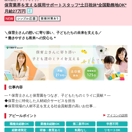
東海・北陸：三重/愛知/静岡/岐阜/石川/富山/福井 ◆近
保育業界を支える採用サポートスタッフ*⼟⽇祝休*全国勤務地OK*
畿：大阪：奈良/京都/兵庫/和歌山/滋賀 ◆中国・四
月給27万円
国：広島/島根/岡山/鳥取/山口/香川/徳島/高知/愛媛 ◆
九州・沖縄：福岡/長崎/佐賀/熊本/鹿児島/大分/宮崎/沖
縄 (変更の範囲)上記を除く当社関連勤務地
＼保育士さんの想いに寄り添い、子どもたちの未来を支える／
＊働きやすさも将来への安心も＊
仕事内容
―＊保育士さんと保育園をつなぎ、子どもたちのミライに貢献＊―
◆保育士に特化した人材紹介サービスを担当
◆保育現場の人材不足を支える社会貢献度の高いお仕事
◆やりがいだけでなく将来の安心も叶う
アピールポイント
アイコンの説明
職種未経験OK
業種未経験OK
第二新卒OK
学歴不問
経験者限定
研修・教育あり
転勤なし
リモートOK