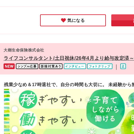
く活躍し続
けられる環
気になる
大樹生命保険株式会社
ライフコンサルタント/土日祝休/26年4月より給与改定済～
｜
残業少なめ＆17時退社で、自分の時間も大切に。 未経験から