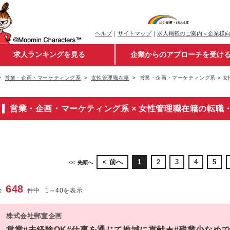
ヘルプ
｜
サイトマップ
｜
求人掲載のご案内＜企業様
求人ランキングを見る
企業からのアプローチを受け
営業・企画・マーケティング系
女性管理職在籍
営業・企画・マーケティング系 × 
営業・企画・マーケティング系 × 女性管理職在籍の転職
前へ
1
2
3
4
5
先頭へ
648
全
件中
1
～
40
を表示
株式会社郵宣企画
営業#未経験OK#仕事を通じて地域に貢献★#残業少なめ