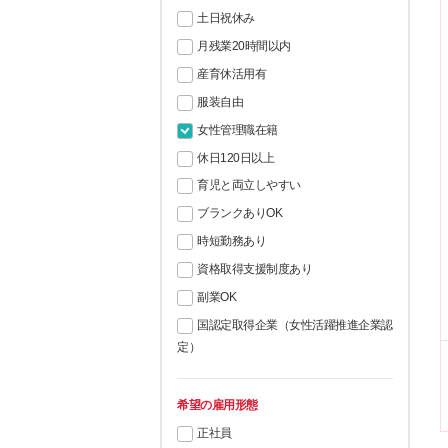
土日祝休み
月残業20時間以内
産育休活用有
服装自由
女性管理職在籍
休日120日以上
育児と両立しやすい
ブランクありOK
時短勤務あり
資格取得支援制度あり
副業OK
国認定取得企業（女性活躍推進企業認
定）
希望の雇用形態
正社員