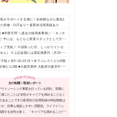
私がサポートする側に！未経験ながら最短1
た研修・OJTあり＊産育休活用実績あり
迎 ■学歴不問 ＼過去の採用者事例／ ・キッチ
ど 中には、もともと派遣スタッフとして活躍
いう理由から、 当社に入社してくれている事
センティブ支給／ ※頑張った分、しっかりインセ
お取引先を開拓する 営業職のポジションもご
せん） ※上記金額には固定残業代（月20時
もたのしく挑戦できる人 ・キャリアを築き上
は別途残業代を支給いたします
駄ヶ谷5-18-20 代々木フォレストビル9階
困っている人を助けたいと思える人
名駅南ビル2階 ■大阪営業所 大阪府大阪市中央
関連会社（株式会社エムアールエス）へ出向の可能
ォレストビル6階 ※変更の範囲：上記を除く当
女の転職！取材レポート
アウトソーシング事業を行っている同社。実際に
て感じたことは“女性がキャリアを諦めることなく
”であることです◎産育休の活用実績や時短勤務は
すが、何事も相談しやすい雰囲気。ライフイベン
活躍する女性が多く、「キャリアを諦めることな