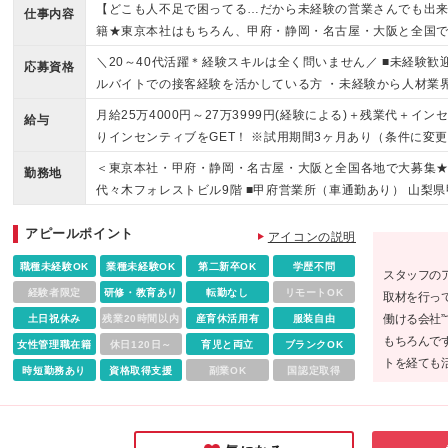
【どこも人不足で困ってる…だから未経験の営業さんでも出
仕事内容
籍★東京本社はもちろん、甲府・静岡・名古屋・大阪と全国で
＼20～40代活躍＊経験スキルは全く問いません／ ■未経験歓
応募資格
ルバイトでの接客経験を活かしている方 ・未経験から人材業
仕事がしたい方 ・BtoBのお仕事に挑戦したい方 など
月給25万4000円～27万3999円(経験による)＋残業代＋
給与
りインセンティブをGET！ ※試用期間3ヶ月あり（条件に変
（月20時間分、30,395円分～）を含みます ※20時間を超
＜東京本社・甲府・静岡・名古屋・大阪と全国各地で大募集★＞ 
勤務地
代々木フォレストビル9階 ■甲府営業所（車通勤あり） 山梨県甲府
営業所（車通勤あり） 静岡県沼津市大手町1-1-3 沼津産業
アピールポイント
愛知県名古屋市中村区名駅南2-11-44 ＧＳ名駅南ビル2階 ■
アイコンの説明
新芝川ビル5階 500号室 ※入社後は関連会社（株式会社
職種未経験OK
業種未経験OK
第二新卒OK
学歴不問
スタッフの
∟東京都渋谷区千駄ヶ谷5-18-20 代々木フォレストビル6階
経験者限定
研修・教育あり
転勤なし
リモートOK
取材を行っ
働ける会社
土日祝休み
残業20時間以内
産育休活用有
服装自由
もちろんで
女性管理職在籍
休日120日～
育児と両立
ブランクOK
トを経ても
時短勤務あり
資格取得支援
副業OK
国認定取得
く活躍し続
けられる環