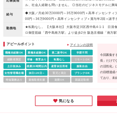
応募資格
ル、社会人経験も問いません。 ◎当社のビジネスモデルに興
方 ◎チャレンジ精神がある人 ◎稼ぎたい人 などは、ぜひご応
◆大阪／月給30万3000円～35万9000円＋高率インセンティ
給与
き競争で疲れた方へ／ →当社はニッチなビジネスモデルを展
00円～36万9000円＋高率インセンティブ＋賞与年2回＋諸
きます。そのため競合の動きにわずらわされず、営業提案に集
す。 ※上記給与には22時間分（4万9500円～5万9300円
★転勤なし。 【大阪本社】 大阪市淀川区西中島4-1-1 日清
い方へ／ →当社の事業はまさに地域密着、地域貢献そのもの
勤務地
労働の有無に関わらず支給し、超過分は別途全額支給。 【年収例
ロ御堂筋線「西中島南方駅」より徒歩2分 阪急京都線「南方駅
3万円＋インセンティブ＋賞与年2回＋諸手当） ◆720万円／
東神田2-1-11 第一坂本ビル8F （アクセス） ◆都営地下鉄
ィブ＋賞与年2回＋諸手当） 【試用期間中】 ◆大阪／月給26万
アピールポイント
線「秋葉原駅」昭和通り口より徒歩8分
アイコンの説明
賞与年2回＋諸手当 ◆東京／月給27万3000円～32万9000
職種未経験OK
業種未経験OK
第二新卒OK
学歴不問
給与には22時間分（4万4300円～5万4100円）の固定残業
今回募集す
に関わらず支給し、超過分は別途全額支給。 【高率のインセ
経験者限定
研修・教育あり
転勤なし
リモートOK
長」だけで
月最大20万円位になることもあります。 ◆営業のSさんから
の活性化」
土日祝休み
残業20時間以内
産育休活用有
服装自由
万円くらいになることもあるため、私は固定給は全部貯金し
の目標達成
女性管理職在籍
休日120日～
育児と両立
ブランクOK
で暮らしています」
ており、未
時短勤務あり
資格取得支援
副業OK
国認定取得
お客様のビ
きる「ちょ
ススメです♪
気になる