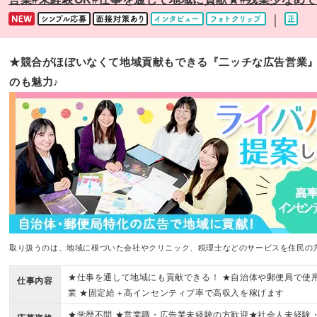
｜
★競合がほぼいなくて地域貢献もできる『二ッチな広告営業』★
のも魅力♪
取り扱うのは、地域に根づいた会社やクリニック、税理士などのサービスを住民の
★仕事を通して地域にも貢献できる！ ★自治体や郵便局で使
仕事内容
業 ★固定給＋高インセンティブ率で高収入を稼げます
★学歴不問 ★営業職・広告業未経験の方歓迎★社会人未経験