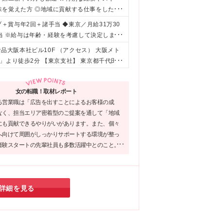
味を覚えた方 ◎地域に貢献する仕事をしたい
募ください！ 【営業経験者の方へ】 ◆値引
ブ＋賞与年2回＋諸手当 ◆東京／月給31万30
開しており、競合がほぼいない環境で営業で
手当 ※給与は年齢・経験を考慮して決定しま
中できます。 ◆地域に貢献する営業をした
）の固定残業代を含みます。 固定残業代は時間外
食品大阪本社ビル10F （アクセス） 大阪メト
のビジネスモデルです！
】 ◆550万円／28歳・入社4年目（月給3
」より徒歩2分 【東京支社】 東京都千代田区
35歳・入社8年目（月給41万円＋インセンテ
新宿線「岩本町駅」A4出口より徒歩3分 ◆JR各
3000円～31万9000円＋インセンティブ＋
円＋インセンティブ＋賞与年2回＋諸手当 ※上記
女の転職！取材レポート
代を含みます。 固定残業代は時間外労働の有無
る営業職は「広告を出すことによるお客様の成
ンティブあり】 ◆インセンティブは高率で、
なく、担当エリア密着型のご提案を通して「地域
のメッセージ 「インセンティブは月最大で20
にも貢献できるやりがいがあります。また、個々
て、住居費以外の生活費はインセンティブだけ
へ向けて周囲がしっかりサポートする環境が整っ
経験スタートの先輩社員も多数活躍中とのこと。
ジネスや地域の発展を支えながら、自身も成長で
っとレアなお仕事」にチャレンジしたい方にはオ
詳細を見る