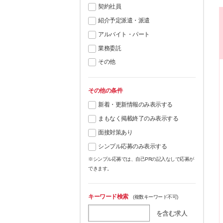
契約社員
紹介予定派遣・派遣
アルバイト・パート
業務委託
その他
その他の条件
新着・更新情報のみ表示する
まもなく掲載終了のみ表示する
面接対策あり
シンプル応募のみ表示する
※シンプル応募では、自己PRの記入なしで応募が
できます。
キーワード検索
(複数キーワード不可)
を含む求人