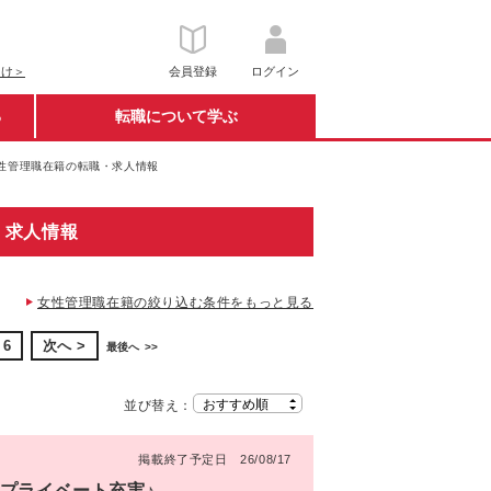
向け＞
会員登録
ログイン
る
転職について学ぶ
女性管理職在籍の転職・求人情報
・求人情報
女性管理職在籍の絞り込む条件をもっと見る
6
次へ
最後へ
並び替え：
掲載終了予定日 26/08/17
でプライベート充実♪