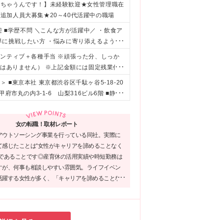
来ちゃうんです！】未経験歓迎★女性管理職在
追加人員大募集★20～40代活躍中の職場
迎 ■学歴不問 ＼こんな方が活躍中／ ・飲食ア
界に挑戦したい方 ・悩みに寄り添えるような
インセンティブ＋各種手当 ※頑張った分、しっか
更はありません） ※上記金額には固定残業代
過した際は別途残業代を支給いたします
■東京本社 東京都渋谷区千駄ヶ谷5-18-20
市丸の内3-1-6 山梨316ビル6階 ■静岡
ビル3階E号室 ■名古屋営業所（車通勤あり）
大阪営業所 大阪府大阪市中央区道修町3-4-11
女の転職！取材レポート
エムアールエス）へ出向の可能性がございます
アウトソーシング事業を行っている同社。実際に
 ※変更の範囲：上記を除く当社関連勤務地
て感じたことは“女性がキャリアを諦めることなく
”であることです◎産育休の活用実績や時短勤務は
すが、何事も相談しやすい雰囲気。ライフイベン
活躍する女性が多く、「キャリアを諦めることな
けたい」というお気持ちの方が、安心して働き続
境を整えられていました。