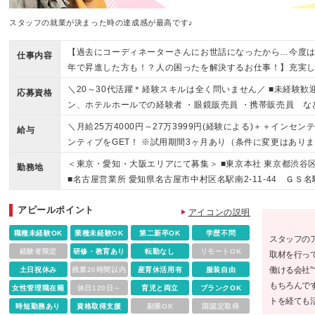
スタッフの就業が決まった時の達成感が最高です♪
【過去にコーディネーターさんにお世話になったから…今度は
仕事内容
年で昇進した方も！？人の困ったを解決するお仕事！】充実し
＼20～30代活躍＊経験スキルは全く問いません／ ■未経験歓
応募資格
ン、ホテルホールでの経験者 ・眼鏡販売員 ・携帯販売員 な
していた方で、 「コーディネーターの仕事に憧れがある」と
＼月給25万4000円～27万3999円(経験による)＋＋イン
給与
例もあります♪ ＼興味がある方は…／ 希望に応じて、新しい
ンティブをGET！ ※試用期間3ヶ月あり（条件に変更はありま
案内可能です。 ＼マッチ度が高い人はこんな人！／ ・何事で
間分、30,395円分～）を含みます ※20時間を超過した際
＜東京・愛知・大阪エリアにて募集＞ ■東京本社 東京都渋谷区千
げていきたい人 ・頑張った分、しっかり評価されたい人 ・
勤務地
■名古屋営業所 愛知県名古屋市中村区名駅南2-11-44 ＧＳ
区道修町3-4-11 新芝川ビル5階 500号室 ※入社後は
アピールポイント
性がございます ┗東京都渋谷区千駄ヶ谷5-18-20 代々木フ
アイコンの説明
社関連勤務地
職種未経験OK
業種未経験OK
第二新卒OK
学歴不問
スタッフの
経験者限定
研修・教育あり
転勤なし
リモートOK
取材を行っ
働ける会社
土日祝休み
残業20時間以内
産育休活用有
服装自由
もちろんで
女性管理職在籍
休日120日～
育児と両立
ブランクOK
トを経ても
時短勤務あり
資格取得支援
副業OK
国認定取得