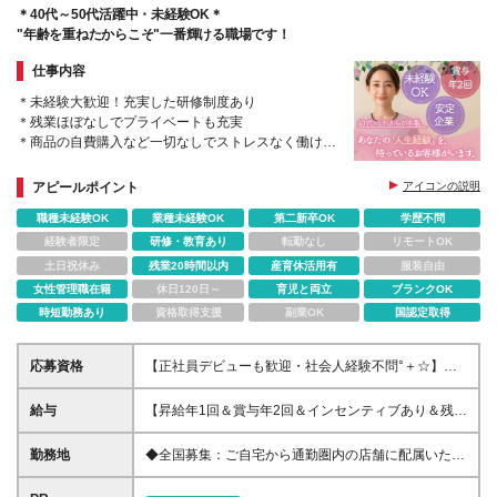
＊40代～50代活躍中・未経験OK＊
"年齢を重ねたからこそ"一番輝ける職場です！
仕事内容
＊未経験大歓迎！充実した研修制度あり
＊残業ほぼなしでプライベートも充実
＊商品の自費購入など一切なしでストレスなく働ける
♪
アピールポイント
アイコンの説明
職種未経験OK
業種未経験OK
第二新卒OK
学歴不問
経験者限定
研修・教育あり
転勤なし
リモートOK
土日祝休み
残業20時間以内
産育休活用有
服装自由
女性管理職在籍
休日120日～
育児と両立
ブランクOK
時短勤務あり
資格取得支援
副業OK
国認定取得
応募資格
【正社員デビューも歓迎・社会人経験不問°＋☆】
（アルバイト・パート経験しかなく正社員デビューし
たいという方も歓迎します。） ◎学歴不問 ◎経験不
給与
【昇給年1回＆賞与年2回＆インセンティブあり＆残業
問 ～こんな方は大歓迎～ ・ヘアメイクやオシャレに
代全額支給】 ●月給23万0000円以上＋毎月のイン
興味がある方 ・人とお話することが好きな方 ・プラ
センティブ＋残業代+賞与[関東・関西・東海] ●月給
勤務地
◆全国募集：ご自宅から通勤圏内の店舗に配属いたし
イベートと両立しながら働きたい方 ・安定した会社
22万5000円以上＋毎月のインセンティブ＋残業代+賞
ます 【関東】東京／千葉／神奈川／埼玉／茨城／群
で長く働きたい方
与[上記以外のエリア] ※インセンティブについて └個
馬 【東海】愛知／静岡／三重／岐阜 【北陸】石川