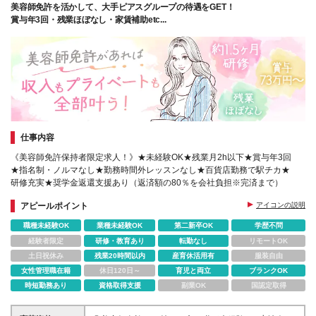
美容師免許を活かして、大手ピアスグループの待遇をGET！
賞与年3回・残業ほぼなし・家賃補助etc...
仕事内容
《美容師免許保持者限定求人！》★未経験OK★残業月2h以下★賞与年3回
★指名制・ノルマなし★勤務時間外レッスンなし★百貨店勤務で駅チカ★
研修充実★奨学金返還支援あり（返済額の80％を会社負担※完済まで）
アピールポイント
アイコンの説明
職種未経験OK
業種未経験OK
第二新卒OK
学歴不問
経験者限定
研修・教育あり
転勤なし
リモートOK
土日祝休み
残業20時間以内
産育休活用有
服装自由
女性管理職在籍
休日120日～
育児と両立
ブランクOK
時短勤務あり
資格取得支援
副業OK
国認定取得