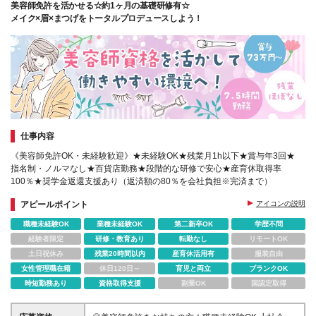
美容師免許を活かせる☆約1ヶ月の基礎研修有☆
メイク×眉×まつげをトータルプロデュースしよう！
仕事内容
《美容師免許OK・未経験歓迎》★未経験OK★残業月1h以下★賞与年3回★
指名制・ノルマなし★百貨店勤務★段階的な研修で安心★産育休取得率
100％★奨学金返還支援あり（返済額の80％を会社負担※完済まで）
アピールポイント
アイコンの説明
職種未経験OK
業種未経験OK
第二新卒OK
学歴不問
経験者限定
研修・教育あり
転勤なし
リモートOK
土日祝休み
残業20時間以内
産育休活用有
服装自由
女性管理職在籍
休日120日～
育児と両立
ブランクOK
時短勤務あり
資格取得支援
副業OK
国認定取得