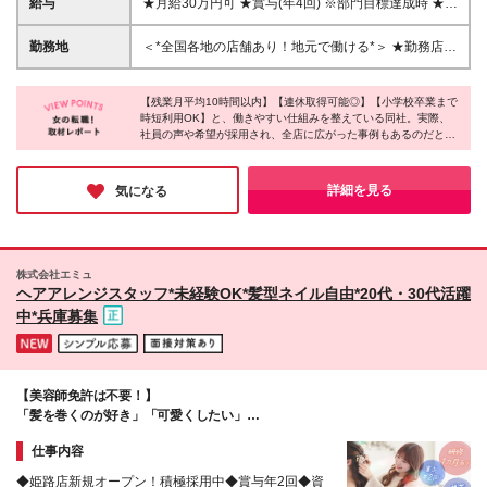
給与
★月給30万円可 ★賞与(年4回) ※部門目標達成時 ★チ
充実しており、 前職経験・年齢に関係なくチャレン
ームの成果による手当あり！ ┗最大12万4千円／平均
ジいただけます。
5.4万円 ┗個人ノルマはありません。店舗(チーム)成
勤務地
＜*全国各地の店舗あり！地元で働ける*＞ ★勤務店舗
果により手当が算出されます。 *全国総合職 月給22万
はご自宅からの距離を考慮いたします
円〜(4年制大学以上は月給24万〜)+残業代+チーム成
果による手当（残業代との差額を支給） ※全国異動可
【残業月平均10時間以内】【連休取得可能◎】【小学校卒業まで
時短利用OK】と、働きやすい仕組みを整えている同社。実際、
能な方 *エリア限定職 月給21万円～(4年制大学以上は
社員の声や希望が採用され、全店に広がった事例もあるのだと
月給23万～)+残業代+チーム成果による手当（残業代
か！このように一人ひとりの意見を聞き、環境を整えてくれるか
との差額を支給） ※エリア内異動可能な方 ★月給30
らこそ、長く働きたいと思える。人の温かさを感じながら、誰か
万円可★ （エリア限定職の例：月給21万円＋チーム
の役に立ちたい方に心からオススメしたい職場です♪
詳細を見る
気になる
成果による手当9万円）
株式会社エミュ
ヘアアレンジスタッフ*未経験OK*髪型ネイル自由*20代・30代活躍
中*兵庫募集
【美容師免許は不要！】
「髪を巻くのが好き」「可愛くしたい」
その"好き"を仕事にしよう+˚*
仕事内容
◆姫路店新規オープン！積極採用中◆賞与年2回◆資