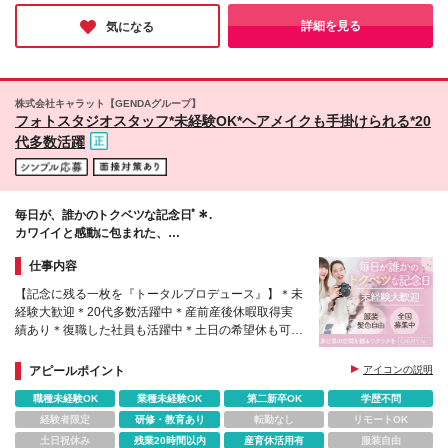
旅行気分も味わえます◎ ■東京本社 東京都渋谷区
た。取材後の和気あいあいとした様子からも、みなさんが生き生
代々木3-40-7 ■大阪事務所 大阪府大阪市北区中津1-
きと働いていることがよく分かりました。
詳細を見る
気になる
11-1 中津センタービル 4F ※(変更の範囲)上記を除く
当社関連勤務地
株式会社キャラット【GENDAグループ】
フォトスタジオスタッフ*未経験OK*ヘアメイクも手掛けられる*20
代多数活躍
毎日が、誰かのトクベツな記念日ﾟ＊.
カワイイと感動に包まれた、
夢のような空間で働きませんか？
仕事内容
【記念に残る一枚を『トータルプロデュース』】＊未
経験大歓迎＊20代多数活躍中＊産前産後休暇取得実
績あり＊復職した社員も活躍中＊土日の希望休も可＊
時短勤務あり
アピールポイント
アイコンの説明
職種未経験OK
業種未経験OK
第二新卒OK
学歴不問
経験者限定
研修・教育あり
転勤なし
リモートOK
土日祝休み
残業20時間以内
産育休活用有
服装自由