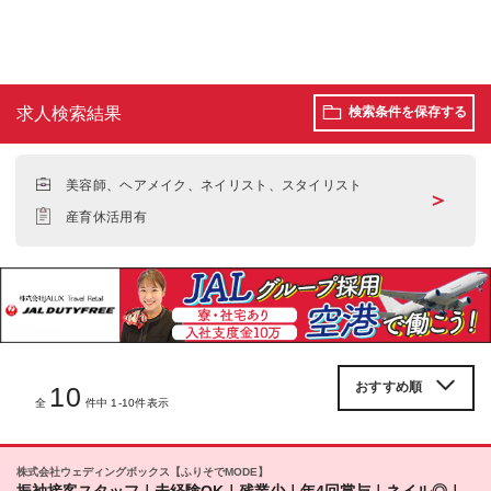
求人検索結果
検索条件を保存する
美容師、ヘアメイク、ネイリスト、スタイリスト
＞
産育休活用有
10
全
件中 1-10件表示
株式会社ウェディングボックス【ふりそでMODE】
振袖接客スタッフ｜未経験OK｜残業少｜年4回賞与｜ネイル◎｜