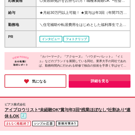
応募資格
◎美容師免許をお持ちの方！職種未経験OK ┗社会人
未経験、第二新卒、就業ブランクがある方も歓迎 ◎
学歴不問 ＊先輩の志望理由をご紹介＊ 「複数のお客
給与
★月給30万円以上可能！ ★賞与は年3回（年間75万円
様を同時施術ではなく、もっとお客様一人ひとりに寄
以上） ◎週休2日制（月8日休） ◆首都圏：27.3万円
り添った施術がしたいと思った」 「ちゃんとした休
～52.5万円（未経験25.1万円～） ◆京阪神：25.9万
勤務地
＼住宅補助や転居費用をはじめとした福利厚生で上京
みや休憩が取れる仕事がよかった」 「一旦美容業界
円～52.5万円（未経験23.7万円～） ◎完全週休2日制
を支援！基本駅チカ！／ ★転勤なし ★U・Iターン歓
を離れたけれど、やっぱり人を綺麗にしたり、人に喜
（月9～10日休） ◆首都圏：25.2万円～48.4万円（未
迎 東京、神奈川、千葉にある 各店舗にてご勤務いた
PR
んでもらえる仕事がしたかった」 など、元美容室ア
インタビュー
フォトクリップ
経験23.1万円～） ◆京阪神：23.9万円～47.1万円
だきます。 百貨店に入っている店舗がほとんどだか
シスタント／アイリスト／業界ブランクがある方から
（未経験21.8万円～） ※基本賞与を分割受取の場合 ※
ら、駅チカでアクセスも良好です◎ ※雇用元はピアス
も転職先として選ばれています。
スタイリスト・アイリスト・アイブロウリストいずれ
株式会社です。 ※通勤可能な範囲内にある『ケサラン
か経験者の場合 ≪賞与について≫ 〈1〉基本賞与：基
『カバーマーク』『アクセーヌ』『パウダーパレット』『イミ
パサラン』の店舗に配属されます。 ※(変更の範囲)上
ュ』などのブランドを展開している同社。業界大手の同社であれ
本給に応じた賞与額を毎月分割もしくは年2回支給
記を除く当社関連勤務地
ば、勤務時間内に行われる研修で独自の技術を手厚く学ばせても
（ライフスタイルに応じて、毎月の収入を増やすか、
らえるだけでなく、モニター集めや店舗の集客活動もすべて本社
年2回の楽しみにするか選んでいただけます。）
任せでOK。加えて、多彩なキャリアパスの可能性もあるなど、
〈2〉業績賞与：年2回（店舗ごとの売上状況により支
美容業界で無理なく腰を据えて働ける環境だと感じました。
詳細を見る
気になる
給/10月・4月）※直近 支給実績：30万円 〈3〉特別賞
与：年1回（ピアスグループの業績状況により支給）
※直近 支給実績：15万円 ≪昇給≫ 年1回（4月）※1
年間の実績を評価して給与UP！ ※残業代・交通費全
ピアス株式会社
額支給 ※入社後5ヶ月間は契約社員となります。給
アイブロウリスト*未経験OK*賞与年3回*残業ほぼなし*社割あり*連
与・待遇に差異なし
休もOK