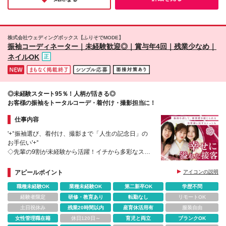
いう想いを仕事にしたい方にこそ、おすすめしたい一社です！
内（2F） 【須磨パティオ店】兵庫県神戸市須磨区中
落合2-18 須磨パティオ内 【西神戸店】兵庫県神戸市
西区北別府3-22-1 【明石大久保店】兵庫県明石市大
久保町大窪881-1 【加古川店】兵庫県加古川市平岡町
株式会社ウェディングボックス【ふりそでMODE】
高畑136-1 ※(変更の範囲)上記を除く当社関連勤務地
振袖コーディネーター｜未経験歓迎◎｜賞与年4回｜残業少なめ｜
ネイルOK
◎未経験スタート95％！人柄が活きる◎
お客様の振袖をトータルコーデ・着付け・撮影担当に！
仕事内容
'+°振袖選び、着付け、撮影まで「人生の記念日」の
お手伝い'+°
◇先輩の9割が未経験から活躍！イチから多彩なスキ
ルが身につきます◎
◇1組に2～3時間。じっくりお客様と向き合う＜感動
アピールポイント
アイコンの説明
幸福クリエイター＞
職種未経験OK
業種未経験OK
第二新卒OK
学歴不問
経験者限定
研修・教育あり
転勤なし
リモートOK
土日祝休み
残業20時間以内
産育休活用有
服装自由
女性管理職在籍
休日120日～
育児と両立
ブランクOK