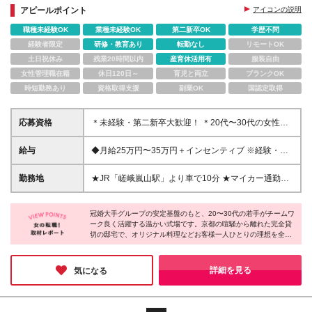
★産育休取得100％＆復帰実績多数！育児支援も充
アピールポイント
アイコンの説明
実！
職種未経験OK
業種未経験OK
第二新卒OK
学歴不問
経験者限定
研修・教育あり
転勤なし
リモートOK
土日祝休み
残業20時間以内
産育休活用有
服装自由
女性管理職在籍
休日120日～
育児と両立
ブランクOK
時短勤務あり
資格取得支援
副業OK
国認定取得
応募資格
＊未経験・第二新卒大歓迎！ ＊20代〜30代の女性が
中心に活躍中♪ ◆学歴不問・転職回数不問 ※笑顔の素
敵な方、おしゃべりや接客が好きな方歓迎！ ＼こん
給与
◆月給25万円〜35万円＋インセンティブ ※経験・ス
な方にピッタリです！／ ★ファッションやヘアメイ
キルを考慮し決定 ※試用期間1〜3ヶ月（基本給月給
クに興味がある方 ★未経験からブライダルの仕事に
20万円〜25万円/その他待遇に差異なし） ※残業代は
勤務地
★JR「嵯峨嵐山駅」より車で10分 ★マイカー通勤
挑戦したい方 ★仕事とプライベートを両立して長く
全額支給 ★インセンティブ有 成約が決まればインセ
OK（ガソリン代支給） 【アールベルアンジェチャペ
働きたい方 ★チームワークを大切にして楽しく働き
ンティブで還元されるので、頑張った分が正当に評価
ル嵯峨野】 京都府京都市右京区嵯峨釈迦堂藤ノ木町
たい方♪
される環境です インセンティブ例 繁忙期月平均15～
冠婚大手グループの安定基盤のもと、20〜30代の若手がチームワ
22-1 ※（変更の範囲）上記を除く当社関連勤務地
ーク良く活躍する温かい式場です。京都の喧騒から離れた完全貸
20万円 閑散期月平均7～8万円
切の邸宅で、オリジナル料理などお客様一人ひとりの理想を全員
でカタチにする面白さがあります。未経験からでも笑顔やコミュ
ニケーション力があれば、手厚いOJTで早期にプロへ成長可能。
残業少なめの環境や平日のゆとり、頑張りが還元されるインセン
詳細を見る
気になる
ティブなど、働きやすさも抜群です♪