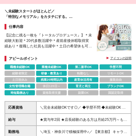
【愛知県】 キャラットららぽーと名古屋みなとアク
ルス キャラットららぽーと愛知東郷 【三重県】 キャ
＼未経験スタートがほとんど／
ラット四日市 キャラット鈴鹿 キャラット松阪 キャラ
「特別なメモリアル」をカタチにする。
ット名張 【宮城県】 キャラット仙台泉 (変更の範囲)
この仕事を、一生の仕事に+*ﾟ
上記を除く当社関連勤務地
仕事内容
【記念に残る一枚を『トータルプロデュース』】＊未
経験大歓迎＊20代多数活躍中＊産前産後休暇取得実
績あり＊復職した社員も活躍中＊土日の希望休も可＊
時短勤務あり
アピールポイント
アイコンの説明
職種未経験OK
業種未経験OK
第二新卒OK
学歴不問
経験者限定
研修・教育あり
転勤なし
リモートOK
土日祝休み
残業20時間以内
産育休活用有
服装自由
女性管理職在籍
休日120日～
育児と両立
ブランクOK
時短勤務あり
資格取得支援
副業OK
国認定取得
応募資格
＼完全未経験OKです◎／ ◆学歴不問 ◆未経験OK ＼
こんな方大歓迎／ ◆人の喜んでいる姿や喜んでもら
うことが好きな方 ◆ヘアメイクや写真撮影など一貫
給与
★賞与年2回 ★店長経験のある方は月給25万円～も可
してクリエイティブに携わりたい方 ◆子どもが好き
★入社3年で店長へのキャリアアップも！ 【東京・神
な方 ◆イベントを企画することが好きな方
奈川】月給21万円（地域手当2万含む）～＋諸手当＋
勤務地
＼埼玉・神奈川で積極採用中♪／ 【東京都】 キャラッ
賞与年2回 【埼玉・千葉・愛知・大阪】月給20万円