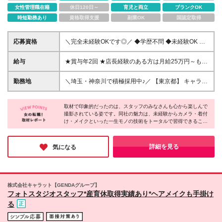
女性管理職在籍
休日120日～
育児と両立
ブランクOK
時短勤務あり
資格取得支援
副業OK
国認定取得
応募資格
＼完全未経験OKです◎／ ◆学歴不問 ◆未経験OK ＼
こんな方大歓迎／ ◆人の喜んでいる姿や喜んでもら
うことが好きな方 ◆ヘアメイクや写真撮影など一貫
給与
★賞与年2回 ★店長経験のある方は月給25万円～も可
してクリエイティブに携わりたい方 ◆子どもが好き
★入社3年で店長へのキャリアアップも！ 【東京・神
な方 ◆イベントを企画することが好きな方
奈川】月給21万円（地域手当2万含む）～＋諸手当＋
勤務地
＼埼玉・神奈川で積極採用中♪／ 【東京都】 キャラッ
賞与年2回 【埼玉・千葉・愛知・大阪】月給20万円
トららテラス北綾瀬 キャラット二子玉川ライズ キャ
（地域手当1万含む）～＋諸手当＋賞与年2回 【その
ラット世田谷馬事公苑 キャラット錦糸町マルイ キャ
他エリア】月給19万円～＋諸手当＋賞与年2回 ▼社会
取材で印象的だったのは、スタッフのみなさんも心から楽しんで
ラットマチノマ大森 キャラット北千住マルイ キャラ
撮影されている姿です。同社の魅力は、未経験からカメラ・着付
人経験3年以上の方 東京・神奈川：月給22万円（地域
ットアリオ西新井 【神奈川県】★積極採用中★ キャ
け・メイクといった一生モノの技術をトータルで習得できるこ
手当2万含む）～＋諸手当＋賞与年2回 埼玉・千葉・
ラットゆめが丘ソラトス キャラット武蔵小杉東急ス
と。分業ではないため、確かな実力が身につきます。また社員の
愛知・大阪:月給21万円（地域手当1万含む）～＋諸手
クエア キャラットみなとみらい キャラット相模大野
8割が女性で、産後復帰の実績も多数。ライフステージが変わっ
当＋賞与年2回 その他エリア：月給20万円～＋諸手当
【埼玉県】★積極採用中★ キャラットエミテラス所
ても安心して働き続けられます。好きな仕事で長く働き続けたい
詳細を見る
気になる
＋賞与年2回 ※経験・能力を考慮の上決定します。 ※
という想いがある方におススメです♪
沢 キャラットイオンレイクタウン キャラットイオン
試用期間4ヵ月あり（期間中の給与変動はありませ
モール春日部 キャラットイオンモール羽生 【千葉
ん） ※残業が発生した場合は別途全額支給いたしま
県】 キャラットイクスピアリ 【栃木県】 キャラット
す。
宇都宮今泉 【大阪府】 キャラット大阪鶴見 キャラッ
株式会社キャラット【GENDAグループ】
ト吹田グリーンプレイス キャラットアリオ八尾 キャ
フォトスタジオスタッフ*産育休取得実績あり*ヘアメイクも手掛け
ラット寝屋川 【京都府】 キャラット京都西陣 【奈良
る
県】 キャラット奈良大宮通り キャラットイオンモー
ル橿原 キャラット広陵 【静岡県】 キャラット浜松