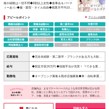
格や経験は一切不問◆8割以上女性◆食事会＆パーテ
ィーあり♪◆服・髪型・ネイル自由◆残業月平均10h
前後◆産休・育休の復帰実績多数◆技能手当充実◆連
休取得OK
アピールポイント
アイコンの説明
職種未経験OK
業種未経験OK
第二新卒OK
学歴不問
経験者限定
研修・教育あり
転勤なし
リモートOK
土日祝休み
残業20時間以内
産育休活用有
服装自由
女性管理職在籍
休日120日～
育児と両立
ブランクOK
時短勤務あり
資格取得支援
副業OK
国認定取得
応募資格
◆完全未経験・第二新卒・ブランクがある方も大歓
迎！◆20代～30代活躍中◆子どもが好きな方が活躍
中！ ◇未経験OK ◇学歴不問 ＼＼3つ以上当てはまっ
給与
◆想定月収26万円 ◆技能手当が充実！ ┗できる業務
た方はこの仕事にピッタリ♪／／ □美容やコスメ、ヘ
（着付けや特定の撮影など）が増えるごとに手当が加
アアレンジが好き □友達や家族のヘアセット・メイク
算！ 社員平均で月2万円、最大で月6万3000円の支
勤務地
◆オープニング募集＆既存店舗募集◆車・自転車通勤
をしたことがある □「かわいい！」「似合う！」を考
給実績があります。 月給22.1万円～50万円＋賞与年2
OK！◆転勤なし◆希望を考慮し配属いたします 新店
える時間が楽しい □人を笑顔にしたり、喜ばせたりす
回 ※研修期間終了後に固定残業代を付与 ※経験やスキ
舗、または兵庫県内にある店舗での勤務となります！
ることが好き □自分のセンスやアイデアを活かして働
ルを考慮し、決定いたします ※固定残業代（7,000円
店舗内は、まるでテーマパークのような非日常空間が広がる同
＼＼2026年8〜9月、姫路店が新規オープン！／／ 新
きたい
社。店舗ごとに異なるコンセプトで設計され、背景やインテリ
～/5時間分）を含みます。超過分は別途全額支給いた
しいスタジオを一緒に立ち上げる仲間を積極採用中◎
ア、小物、衣装まで細部にこだわり抜かれています。実際にお客
します ※試用期間6～8カ月あり（期間中の給
【姫路店】兵庫県姫路市田寺3-2-13 【西宮店】兵庫
様からは「世界観に惹かれた」「衣装が素敵」といった声も多
与/192,000円～）
県西宮市段上町6-20-25 【サザンモール六甲店】兵庫
数。訪れた瞬間から心躍る体験を提供する姿勢が、多くの人に選
県神戸市灘区新在家南町1-2-1 サザンモール六甲B612
ばれる理由なのだと感じました。「人を喜ばせることが好き」と
詳細を見る
気になる