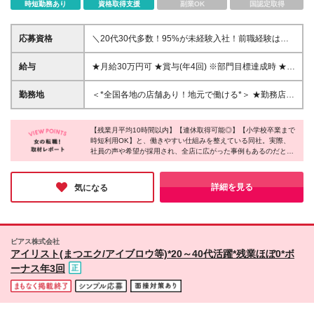
時短勤務あり
資格取得支援
副業OK
国認定取得
応募資格
＼20代30代多数！95%が未経験入社！前職経験は関
係なし♪／ ■学歴不問 ■未経験・第二新卒歓迎！ 今ま
での経験や特別なスキルは一切問いません。 新人の
給与
★月給30万円可 ★賞与(年4回) ※部門目標達成時 ★チ
サポート体制が充実しており、 前職経験・年齢に関
ームの成果による手当あり！ ┗最大12万4千円／平均
係なくチャレンジいただけます。
5.4万円 ┗個人ノルマはありません。店舗(チーム)成
勤務地
＜*全国各地の店舗あり！地元で働ける*＞ ★勤務店舗
果により手当が算出されます。 *全国総合職 月給22万
はご自宅からの距離を考慮いたします
円〜(4年制大学以上は月給24万〜)+残業代+チーム成
果による手当（残業代との差額を支給） ※全国異動可
【残業月平均10時間以内】【連休取得可能◎】【小学校卒業まで
時短利用OK】と、働きやすい仕組みを整えている同社。実際、
能な方 *エリア限定職 月給21万円～(4年制大学以上は
社員の声や希望が採用され、全店に広がった事例もあるのだと
月給23万～)+残業代+チーム成果による手当（残業代
か！このように一人ひとりの意見を聞き、環境を整えてくれるか
との差額を支給） ※エリア内異動可能な方 ★月給30
らこそ、長く働きたいと思える。人の温かさを感じながら、誰か
万円可★ （エリア限定職の例：月給21万円＋チーム
の役に立ちたい方に心からオススメしたい職場です♪
詳細を見る
気になる
成果による手当9万円）
ピアス株式会社
アイリスト(まつエク/アイブロウ等)*20～40代活躍*残業ほぼ0*ボ
ーナス年3回