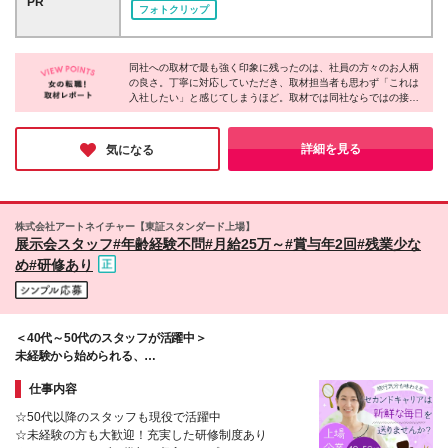
PR
フォトクリップ
人ノルマはなく、毎月の店舗売上にもとづきスタッフ
【関西】和歌山／大阪／兵庫／京都／滋賀 【中四
全員に支給されます。 ※地域・経験・スキルにより異
国】広島／山口／高知／徳島 【九州】福岡／佐賀／
なります。個別に考慮し、当社規定により決定いたし
沖縄 ◆下記のショップでは2名以上の積極採用を行っ
ます。 ※試用期間6ヵ月あり（給与・待遇は本採用時
同社への取材で最も強く印象に残ったのは、社員の方々のお人柄
ています ・グランデュオ蒲田店 東京都大田区西蒲
の良さ。丁寧に対応していただき、取材担当者も思わず「これは
と変わりなし） ※残業が発生した場合、時間外手当と
田7-68-1 ・東武百貨店船橋店 千葉県船橋市本町7-1-
入社したい」と感じてしまうほど。取材では同社ならではの接客
して全額支給いたします。
1 ・MONA新浦安店 千葉県浦安市入船1-5-1 ・イオ
の醍醐味や制度面の豊富さなど、沢山のお話をお伺いできまし
ンスタイル和歌山店 和歌山県和歌山市ふじと台23番
た。取材後の和気あいあいとした様子からも、みなさんが生き生
地 ・大和香林坊店 石川県金沢市香林坊1-1-1 ・ゆめ
きと働いていることがよく分かりました。
詳細を見る
気になる
タウン徳島 徳島県板野郡藍住町奥野東中須88‐1 ・
イオンモール沖縄ライカム 沖縄県中頭郡北中城村
字ライカム1番地 ・イオンモール広島府中店 広島県
安芸郡府中町大須2-1-1 ・ゆめタウン廿日市店 広島
株式会社アートネイチャー【東証スタンダード上場】
県廿日市市下平良2-2-1 ・ゆめシティ下関店 山口県
展示会スタッフ#年齢経験不問#月給25万～#賞与年2回#残業少な
下関市伊倉新町3-1-1 ※変更の範囲：上記を除く当社
め#研修あり
関連勤務地
＜40代～50代のスタッフが活躍中＞
未経験から始められる、
お客様のキレイをプロデュースするお仕事。
仕事内容
☆50代以降のスタッフも現役で活躍中
☆未経験の方も大歓迎！充実した研修制度あり