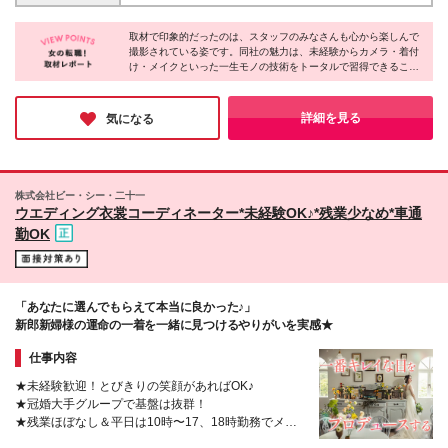
トららテラス北綾瀬 キャラット二子玉川ライズ キャ
（地域手当1万含む）～＋諸手当＋賞与年2回 【その
ラット世田谷馬事公苑 キャラット錦糸町マルイ キャ
他エリア】月給19万円～＋諸手当＋賞与年2回 ▼社会
取材で印象的だったのは、スタッフのみなさんも心から楽しんで
ラットマチノマ大森 キャラット北千住マルイ キャラ
撮影されている姿です。同社の魅力は、未経験からカメラ・着付
人経験3年以上の方 東京・神奈川：月給22万円（地域
ットアリオ西新井 【神奈川県】★積極採用中★ キャ
け・メイクといった一生モノの技術をトータルで習得できるこ
手当2万含む）～＋諸手当＋賞与年2回 埼玉・千葉・
ラットゆめが丘ソラトス キャラット武蔵小杉東急ス
と。分業ではないため、確かな実力が身につきます。また社員の
愛知・大阪:月給21万円（地域手当1万含む）～＋諸手
クエア キャラットみなとみらい キャラット相模大野
8割が女性で、産後復帰の実績も多数。ライフステージが変わっ
当＋賞与年2回 その他エリア：月給20万円～＋諸手当
【埼玉県】★積極採用中★ キャラットエミテラス所
ても安心して働き続けられます。好きな仕事で長く働き続けたい
詳細を見る
気になる
＋賞与年2回 ※経験・能力を考慮の上決定します。 ※
という想いがある方におススメです♪
沢 キャラットイオンレイクタウン キャラットイオン
試用期間4ヵ月あり（期間中の給与変動はありませ
モール春日部 キャラットイオンモール羽生 【千葉
ん） ※残業が発生した場合は別途全額支給いたしま
県】 キャラットイクスピアリ 【栃木県】 キャラット
す。
宇都宮今泉 【大阪府】 キャラット大阪鶴見 キャラッ
株式会社ビー・シー・二十一
ト吹田グリーンプレイス キャラットアリオ八尾 キャ
ウエディング衣裳コーディネーター*未経験OK♪*残業少なめ*車通
ラット寝屋川 【京都府】 キャラット京都西陣 【奈良
勤OK
県】 キャラット奈良大宮通り キャラットイオンモー
ル橿原 キャラット広陵 【静岡県】 キャラット浜松
【愛知県】 キャラットららぽーと名古屋みなとアク
ルス キャラットららぽーと愛知東郷 【三重県】 キャ
「あなたに選んでもらえて本当に良かった♪」
ラット四日市 キャラット鈴鹿 キャラット松阪 キャラ
新郎新婦様の運命の一着を一緒に見つけるやりがいを実感★
ット名張 【宮城県】 キャラット仙台泉 (変更の範囲)
上記を除く当社関連勤務地
仕事内容
★未経験歓迎！とびきりの笑顔があればOK♪
★冠婚大手グループで基盤は抜群！
★残業ほぼなし＆平日は10時〜17、18時勤務でメリ
ハリ◎