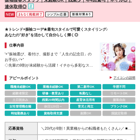
連休取得◎
★トレンド×振袖コーデ★最旬スタイルで可愛くスタイリング♪
あなたの"好き"を活かして自分らしく輝く◎
仕事内容
'+°振袖選び、着付け、撮影まで「人生の記念日」の
お手伝い'+°
◇先輩の9割が未経験から活躍！イチから多彩なスキ
ルが身につきます◎
◇1組に2～3時間。じっくりお客様と向き合う＜感動
アピールポイント
アイコンの説明
幸福クリエイター＞
職種未経験OK
業種未経験OK
第二新卒OK
学歴不問
経験者限定
研修・教育あり
転勤なし
リモートOK
土日祝休み
残業20時間以内
産育休活用有
服装自由
女性管理職在籍
休日120日～
育児と両立
ブランクOK
時短勤務あり
資格取得支援
副業OK
国認定取得
応募資格
＼20代が8割！異業種からの転職者もたくさん♪／ ■学
歴不問 ■未経験・第二新卒歓迎！ 今までの経験や特別
なスキルは一切問いません。 新人のサポート体制が