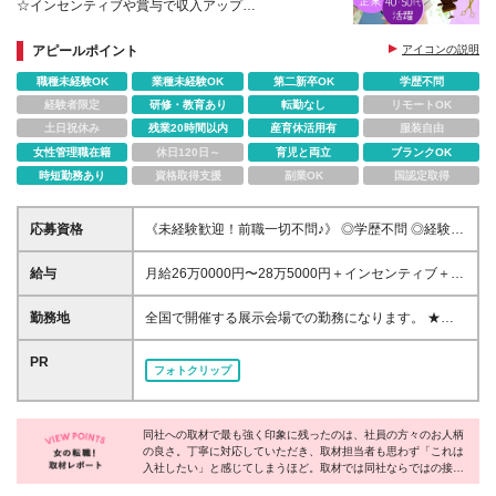
☆インセンティブや賞与で収入アップ
☆産育休実績・時短勤務もOK
☆6～10名のチーム体制で安心
アピールポイント
アイコンの説明
職種未経験OK
業種未経験OK
第二新卒OK
学歴不問
経験者限定
研修・教育あり
転勤なし
リモートOK
土日祝休み
残業20時間以内
産育休活用有
服装自由
女性管理職在籍
休日120日～
育児と両立
ブランクOK
時短勤務あり
資格取得支援
副業OK
国認定取得
応募資格
《未経験歓迎！前職一切不問♪》 ◎学歴不問 ◎経験不
問 ※応募に必須の資格はありません！ ～こんな方は
大歓迎～ 「接客の仕事が大好き」 「チームで協力し
給与
月給26万0000円〜28万5000円＋インセンティブ＋賞
ながら働き、達成感を得たい」 「色々な場所に行っ
与年2回＋交通費支給 ※経験・スキルを考慮します。
てみたい」 「もう一度正社員として活躍したい」
※試用期間6ヵ月あり（給与・待遇は本採用時と変わ
勤務地
全国で開催する展示会場での勤務になります。 ★展
りなし）。 ※みなし残業代（2万円/10時間）を給与に
示会の合間で、プライベートも大事に★ 仕事のオン
含みます。超過分は全額支給いたします。
とオフのメリハリはきっちりしていて、 仕事がお休
PR
フォトクリップ
みの日には現地でメンバー同士観光を楽しむことも◎
日本全国のご当地グルメを楽しめるのも、この仕事の
魅力です♪ ★直行直帰で展示会に向かいます★ 事業所
同社への取材で最も強く印象に残ったのは、社員の方々のお人柄
への出社はほとんどありません。 イベントは3日～10
の良さ。丁寧に対応していただき、取材担当者も思わず「これは
日程度。 遠方の場合はもちろん宿泊先をご用意しま
入社したい」と感じてしまうほど。取材では同社ならではの接客
す！ また、月1～2回遠方での展示会があり、 仕事で
の醍醐味や制度面の豊富さなど、沢山のお話をお伺いできまし