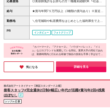
応募資格
◎美容師免許をお持ちの方！職種未経験OK ┗社会人
未経験、第二新卒、就業ブランクがある方も歓迎 ◎
学歴不問 ※2027新卒の免許取得予定の方も歓迎！既
給与
★賞与年間7５万円以上（3種類の賞与あり）※直近実
卒の方も大歓迎です！ ＊先輩の志望理由をご紹介＊
績 《アナスタシア ミアレ》 ■経験者：週休2日（月８
「複数のお客様を同時施術ではなく、もっとお客様一
日休）・基本賞与分割受取 月給27.3万円～52.5万円
勤務地
＼住宅補助や転居費用をはじめとした福利厚生で上京
人ひとりに寄り添った施術がしたいと思った」 「ち
※新卒・美容未経験の方は25.1万円～ ■経験者：完全
を支援！基本駅チカ！／ ★転勤なし ★U・Iターン歓
ゃんとした休みや休憩が取れる仕事がよかった」
週休二日（月9～10日休）・基本賞与分割受取 月給
迎 ★東京・神奈川・埼玉・千葉は積極採用中！ 一都
PR
「一旦美容業界を離れたけれど、やっぱり人を綺麗に
インタビュー
フォトクリップ
25.2万円～48.4万円 ※新卒・美容未経験の方は23.1万
三県にある各店舗にてご勤務いただきます。 ※雇用元
したり、人に喜んでもらえる仕事がしたかった」 な
円～ 《ビューズ》 ■経験者：週休2日（月9日休）・
はピアス株式会社です。 ※(変更の範囲)上記を除く当
ど、元美容室アシスタント／アイリスト／業界ブラン
基本賞与分割受取 月給29.2万円～44.4万円 ※新卒・
社関連勤務地
クがある方からも転職先として選ばれています。
美容未経験の方は26.7万円～ ※2月のみ月8日休とな
『カバーマーク』『アクセーヌ』『パウダーパレット』『イミ
ュ』などのブランドを展開している同社。業界大手の同社であれ
ります ※職種経験に応じて優遇あり ※入社後5ヶ月間
ば、勤務時間内に行われる研修で独自の技術を手厚く学ばせても
は契約社員となります。給与・待遇に差異なし ※残業
らえるだけでなく、モニター集めや店舗の集客活動もすべて本社
代・交通費は全額支給（上限なし） ≪賞与について
任せでOK。加えて、多彩なキャリアパスの可能性もあるなど、
≫ 〈1〉基本賞与：基本給に応じた賞与額を毎月分割
美容業界で無理なく腰を据えて働ける環境だと感じました。
詳細を見る
気になる
もしくは年2回支給（ライフスタイルに応じて、毎月
の収入を増やすか、年2回の楽しみにするか選んでい
ただけます。） 〈2〉業績賞与：年2回（店舗ごとの
売上状況により支給／10月・4月）※直近支給実績：
株式会社アートネイチャー【東証スタンダード上場】
30万円 〈3〉特別賞与：年1回（ピアスグループの業
接客スタッフ#完全週休2日制#幅広い年代が活躍#賞与年2回#残業
績状況により支給）※直近支給実績：15万円 ≪昇給
ほぼなし
≫ 年1回（4月）※1年間の実績を7段階評価して給与
UP！