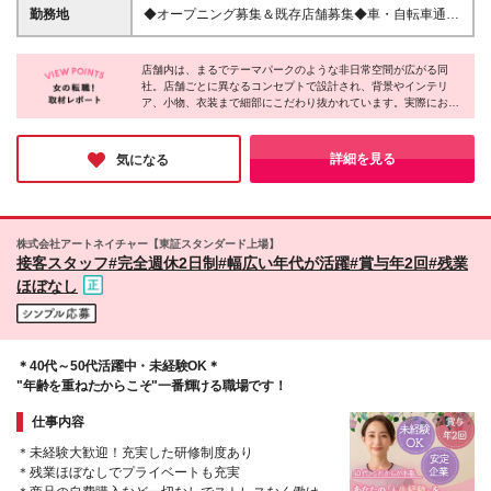
アアレンジが好き □友達や家族のヘアセット・メイク
算！ 社員平均で月2万円、最大で月6万3000円の支
勤務地
◆オープニング募集＆既存店舗募集◆車・自転車通勤
をしたことがある □「かわいい！」「似合う！」を考
給実績があります。 月給22.1万円～50万円＋賞与年2
OK！◆転勤なし◆希望を考慮し配属いたします 新店
える時間が楽しい □人を笑顔にしたり、喜ばせたりす
回 ※研修期間終了後に固定残業代を付与 ※経験やスキ
舗、または兵庫県内にある店舗での勤務となります！
ることが好き □自分のセンスやアイデアを活かして働
ルを考慮し、決定いたします ※固定残業代（7,000円
店舗内は、まるでテーマパークのような非日常空間が広がる同
＼＼2026年8〜9月、姫路店が新規オープン！／／ 新
きたい
社。店舗ごとに異なるコンセプトで設計され、背景やインテリ
～/5時間分）を含みます。超過分は別途全額支給いた
しいスタジオを一緒に立ち上げる仲間を積極採用中◎
ア、小物、衣装まで細部にこだわり抜かれています。実際にお客
します ※試用期間6～8カ月あり（期間中の給
【姫路店】兵庫県姫路市田寺3-2-13 【西宮店】兵庫
様からは「世界観に惹かれた」「衣装が素敵」といった声も多
与/192,000円～）
県西宮市段上町6-20-25 【サザンモール六甲店】兵庫
数。訪れた瞬間から心躍る体験を提供する姿勢が、多くの人に選
県神戸市灘区新在家南町1-2-1 サザンモール六甲B612
ばれる理由なのだと感じました。「人を喜ばせることが好き」と
詳細を見る
気になる
いう想いを仕事にしたい方にこそ、おすすめしたい一社です！
内（2F） 【須磨パティオ店】兵庫県神戸市須磨区中
落合2-18 須磨パティオ内 【西神戸店】兵庫県神戸市
西区北別府3-22-1 【明石大久保店】兵庫県明石市大
久保町大窪881-1 【加古川店】兵庫県加古川市平岡町
株式会社アートネイチャー【東証スタンダード上場】
高畑136-1 ※(変更の範囲)上記を除く当社関連勤務地
接客スタッフ#完全週休2日制#幅広い年代が活躍#賞与年2回#残業
ほぼなし
＊40代～50代活躍中・未経験OK＊
"年齢を重ねたからこそ"一番輝ける職場です！
仕事内容
＊未経験大歓迎！充実した研修制度あり
＊残業ほぼなしでプライベートも充実