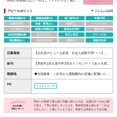
＊商品の自費購入など一切なしでストレスなく働ける
♪
アピールポイント
アイコンの説明
職種未経験OK
業種未経験OK
第二新卒OK
学歴不問
経験者限定
研修・教育あり
転勤なし
リモートOK
土日祝休み
残業20時間以内
産育休活用有
服装自由
女性管理職在籍
休日120日～
育児と両立
ブランクOK
時短勤務あり
資格取得支援
副業OK
国認定取得
応募資格
【正社員デビューも歓迎・社会人経験不問°＋☆】
（アルバイト・パート経験しかなく正社員デビューし
たいという方も歓迎します。） ◎学歴不問 ◎経験不
給与
【昇給年1回＆賞与年2回＆インセンティブあり＆残業
問 ～こんな方は大歓迎～ ・ヘアメイクやオシャレに
代全額支給】 ●月給23万0000円以上＋毎月のイン
興味がある方 ・人とお話することが好きな方 ・プラ
センティブ＋残業代+賞与[関東・関西・東海] ●月給
勤務地
◆全国募集：ご自宅から通勤圏内の店舗に配属いたし
イベートと両立しながら働きたい方 ・安定した会社
22万5000円以上＋毎月のインセンティブ＋残業代+賞
ます 【関東】東京／千葉／神奈川／埼玉／茨城／群
で長く働きたい方
与[上記以外のエリア] ※インセンティブについて └個
馬 【東海】愛知／静岡／三重／岐阜 【北陸】石川
PR
フォトクリップ
人ノルマはなく、毎月の店舗売上にもとづきスタッフ
【関西】和歌山／大阪／兵庫／京都／滋賀 【中四
全員に支給されます。 ※地域・経験・スキルにより異
国】広島／山口／高知／徳島 【九州】福岡／佐賀／
なります。個別に考慮し、当社規定により決定いたし
沖縄 ◆下記のショップでは2名以上の積極採用を行っ
ます。 ※試用期間6ヵ月あり（給与・待遇は本採用時
同社への取材で最も強く印象に残ったのは、社員の方々のお人柄
ています ・グランデュオ蒲田店 東京都大田区西蒲
の良さ。丁寧に対応していただき、取材担当者も思わず「これは
と変わりなし） ※残業が発生した場合、時間外手当と
田7-68-1 ・東武百貨店船橋店 千葉県船橋市本町7-1-
入社したい」と感じてしまうほど。取材では同社ならではの接客
して全額支給いたします。
1 ・MONA新浦安店 千葉県浦安市入船1-5-1 ・イオ
の醍醐味や制度面の豊富さなど、沢山のお話をお伺いできまし
ンスタイル和歌山店 和歌山県和歌山市ふじと台23番