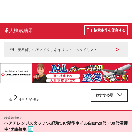
求人検索結果
検索条件を保存する
＞
美容師、ヘアメイク、ネイリスト、スタイリスト
2
全
件中 1-2件表示
株式会社エミュ
ヘアアレンジスタッフ*未経験OK*髪型ネイル自由*20代・30代活躍
中*兵庫募集