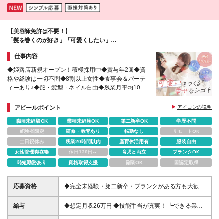
【美容師免許は不要！】
「髪を巻くのが好き」「可愛くしたい」
その"好き"を仕事にしよう+˚*
仕事内容
◆姫路店新規オープン！積極採用中◆賞与年2回◆資
格や経験は一切不問◆8割以上女性◆食事会＆パーテ
ィーあり♪◆服・髪型・ネイル自由◆残業月平均10h
前後◆産休・育休の復帰実績多数◆技能手当充実◆連
休取得OK
アピールポイント
アイコンの説明
職種未経験OK
業種未経験OK
第二新卒OK
学歴不問
経験者限定
研修・教育あり
転勤なし
リモートOK
土日祝休み
残業20時間以内
産育休活用有
服装自由
女性管理職在籍
休日120日～
育児と両立
ブランクOK
時短勤務あり
資格取得支援
副業OK
国認定取得
応募資格
◆完全未経験・第二新卒・ブランクがある方も大歓
迎！◆20代～30代活躍中◆子どもが好きな方が活躍
中！ ◇未経験OK ◇学歴不問 ＼＼3つ以上当てはまっ
給与
◆想定月収26万円 ◆技能手当が充実！ ┗できる業務
た方はこの仕事にピッタリ♪／／ □美容やコスメ、ヘ
（着付けや特定の撮影など）が増えるごとに手当が加