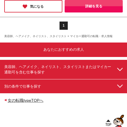
た。取材後の和気あいあいとした様子からも、みなさんが生き生
地 ・大和香林坊店 石川県金沢市香林坊1-1-1 ・ゆめ
きと働いていることがよく分かりました。
詳細を見る
気になる
タウン徳島 徳島県板野郡藍住町奥野東中須88‐1 ・
イオンモール沖縄ライカム 沖縄県中頭郡北中城村
字ライカム1番地 ・イオンモール広島府中店 広島県
安芸郡府中町大須2-1-1 ・ゆめタウン廿日市店 広島
1
県廿日市市下平良2-2-1 ・ゆめシティ下関店 山口県
下関市伊倉新町3-1-1 ※変更の範囲：上記を除く当社
美容師、ヘアメイク、ネイリスト、スタイリスト × マイカー通勤可の転職・求人情報
関連勤務地
あなたにおすすめの求人
美容師、ヘアメイク、ネイリスト、スタイリストまたはマイカー
通勤可を含む仕事を探す
別の条件で仕事を探す
女の転職typeTOPへ