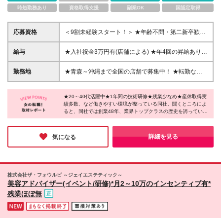
時短勤務あり
資格取得支援
副業OK
国認定取得
応募資格
＜9割未経験スタート！＞ ★年齢不問・第二新卒歓
迎！ ★40～50代の採用実績あり♪セカンドキャリアも
応援！ ＜必須条件＞ ◆高卒以上の方 ＼こんな方は歓
給与
★入社祝金3万円有(店舗による) ★年4回の昇給あり
迎♪／ ◎美容業界にチャレンジしたい ◎誰かに喜んで
【東京,神奈川】月給22.55万円～30.85万円 【大阪】
もらうことがしたい ◎コミュニケーションスキルを
月給21.75万円～30.05万円 【埼玉,千葉,愛知（金山）,
勤務地
★青森～沖縄まで全国の店舗で募集中！ ★転勤なし
活かしたい ◎スキルやキャリアを高めたい ◎いつま
京都】月給21.2万円～29.5万円 【愛知（豊橋）】月
★天神店は4月24日に移転リニューアルオープン！ ■
でもキレイでいたい
給21.15万円～29.45万円 【茨城,滋賀,広島】月給20.7
青森(青森、八戸、弘前) ■岩手(盛岡、北上) ■秋田(秋
万円～29万円 【静岡】月給20.45万円～28.75万円
★20～40代活躍中★1年間の技術研修★残業少なめ★産休取得実
田) ■宮城(古川、利府) ■山形(イオン米沢、三川) ■福島
績多数、など働きやすい環境が整っている同社。聞くところによ
【栃木】月給19.95万円～28.25万円 【群馬,岐阜】月
(福島南、会津、いわき) ■茨城(つくば、下館、古河、
ると、同社では創業48年、業界トップクラスの歴史を誇っている
給19.9万円～28.2万円 【富山】月給19.85万円～
ひたちなか、水戸、日立) ■栃木(イトーヨーカドー宇
のだとか。この環境であれば安心して働けそうですよね。産育休
28.15万円 【福岡】月給19.8万円～28.1万円 【石川】
都宮、アピタ宇都宮、インターパーク宇都宮、大田
の取得実績も全国で多数あり、ライフイベントを経ても長く働き
月給19.75万円～28.05万円 【宮城,新潟】月給19.7万
原、小山、足利、佐野) ■群馬(前橋) ■埼玉(大宮西、所
たい方にもピッタリの企業様です！
詳細を見る
気になる
円～28万円 【大分】月給19.45万円～27.75万円 【山
沢、志木、川越) ■千葉(柏、野田、千葉、新鎌ヶ谷、
形,福島】月給19.4万円～27.7万円 【青森,岩手,秋田,
津田沼） ■東京(渋谷駅前、池袋東、北千住、高田馬
鳥取,佐賀】月給19.35万円～27.65万円 【沖縄】月給
場、錦糸町、大井町、蒲田、立川駅前) ■神奈川(横浜
19.25万円～27.55万円 ★「休日を大事にしたい！」
西口、川崎、相模大野、茅ヶ崎、平塚) ■新潟(長岡、
株式会社ザ・フォウルビ ～ジェイエステティック～
という方は(年休120日/月給18万円～26万5000円)の
亀田) ■富山(富山) ■石川(金沢、小松) ■岐阜（岐阜） ■
美容アドバイザー(イベント/研修)*月2～10万のインセンティブ有*
コースもあります。※詳しくは面接時にご相談くださ
静岡(静岡、浜松、藤枝) ■愛知(豊橋、金山) ■京都(西
残業ほぼ無
い！ ■月給19.25万円～30.85万円+インセンティブ(月
院、四条河原町) ■滋賀（草津） ■大阪(高槻、梅田） ■
2～5万円以上)+賞与年2回 ※経験等を考慮の上、決定
鳥取（鳥取） ■広島（広島本通り） ■福岡(天神、小
※上記金額には固定残業代(1.5万円～5.2万円・9～31
倉、久留米) ■佐賀（佐賀） ■大分（大分） ■沖縄（沖
時間/月)を含み、超過分は別途支給 ※試用期間3ヵ月