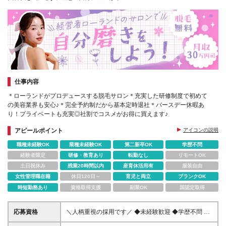
仕事内容
＊ローランドがプロデュースする脱毛サロン＊充実した研修制度で初めて
の美容業界も安心♪＊完全予約制だから基本定時退社＊バースデー休暇あ
り！プライベートも充実◎社割でコスメがお得に買えます♪
アピールポイント
アイコンの説明
職種未経験OK
業種未経験OK
第二新卒OK
学歴不問
経験者限定
研修・教育あり
転勤なし
リモートOK
土日祝休み
残業20時間以内
産育休活用有
服装自由
女性管理職在籍
休日120日～
育児と両立
ブランクOK
時短勤務あり
資格取得支援
副業OK
国認定取得
応募資格
＼人柄重視の採用です／ ◆未経験歓迎 ◆学歴不問 ◆
第二新卒OK ◆ブランクOK ◆フリーターOK ◆社会人