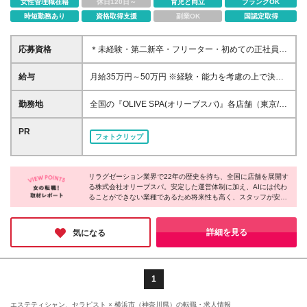
女性管理職在籍
休日120日～
育児と両立
ブランクOK
時短勤務あり
資格取得支援
副業OK
国認定取得
応募資格
＊未経験・第二新卒・フリーター・初めての正社員と
いう方も歓迎 ＊学歴不問 ＜このような方に向いてい
ます＞ ＊働きながらキレイになりたい方 ＊美容業界
給与
月給35万円～50万円 ※経験・能力を考慮の上で決定
でキャリアを目指していきたい方 ＊人と話したり人
します。 ※入社後3ヶ月の試用期間あり └1～2ヶ月目
に喜んでもらうことが好きな方 ＊一生モノのスキル
の研修期間中は月給23.5万円～30万円、3ヶ月目以降
勤務地
全国の『OLIVE SPA(オリーブスパ)』各店舗（東京/横
を身に付けたい方
は上記同待遇となります 【基本給にプラスαして加算
浜/名古屋/大阪/福岡） ＊お住まいや希望を最大限考慮
される充実した手当】 ＊交通費支給（上限3万円/月・
の上、双方納得のもと決定♪ ＊新築・築浅社宅（WiFi/
PR
フォトクリップ
試用期間中は全額支給） ＊時間外手当（100％支給）
オートロック）完備 └人気の港・渋谷・新宿・品川・
＊施術手当 ＊指名手当 ＊深夜手当 ＊施術練習手当 ＊
世田谷エリア！ └最寄駅から徒歩約5分程度と立地も
ペントハウススタッフ特別手当 ＊社宅手当 ＼ 昇給は
抜群♪ ■東京 <港区> *PENT HOUSE西麻布店/西麻布
年4回実施！ ／ 入社1年で月給40万円以上も可能です
リラグゼーション業界で22年の歴史を持ち、全国に店舗を展開す
*PANTHEON白金台プラチナ通り店/白金台
る株式会社オリーブスパ。安定した運営体制に加え、AIには代わ
*PANTHEON西麻布店/西麻布 *PANTHEON赤坂店/赤
ることができない業種であるため将来性も高く、スタッフが安心
坂 <渋谷区> *恵比寿店/恵比寿西 *DH恵比寿駅前店/恵
して働ける企業様だと感じました。エステと違い回数券制度を取
比寿南 *PENT HOUSE代官山店/鉢山町 <新宿区>
り入れておらず、お客様への提案負担が少ないのも特徴。美容に
*PANTHEON新宿店/歌舞伎町 <中央区> *銀座店/銀座
関わる仕事で、安定と安心を手に入れながら自分らしく働きたい
詳細を見る
気になる
という方に、ぜひご応募いただきたい企業様です。
*PANTHEON銀座並木通り店/銀座 <世田谷区> *三宿
店/池尻 ■横浜 *横浜元町中華街店/中区 ■名古屋 *名古
屋錦店/中区 ■大阪 *PENT HOUSE堀江店/西区
*PANTHEON心斎橋店/中央区 *PANTHEON西梅田店/
1
北区 ■福岡 *PANTHEON西中洲店/中央区
エステティシャン、セラピスト × 横浜市（神奈川県）の転職・求人情報