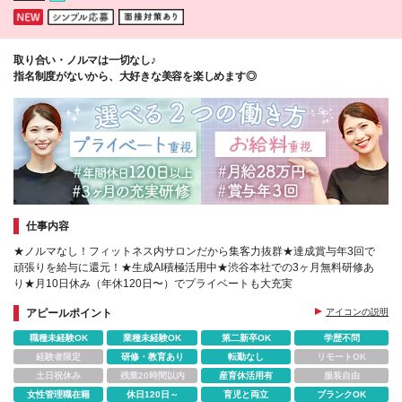
取り合い・ノルマは一切なし♪
指名制度がないから、大好きな美容を楽しめます◎
仕事内容
★ノルマなし！フィットネス内サロンだから集客力抜群★達成賞与年3回で
頑張りを給与に還元！★生成AI積極活用中★渋谷本社での3ヶ月無料研修あ
り★月10日休み（年休120日〜）でプライベートも大充実
アピールポイント
アイコンの説明
職種未経験OK
業種未経験OK
第二新卒OK
学歴不問
経験者限定
研修・教育あり
転勤なし
リモートOK
土日祝休み
残業20時間以内
産育休活用有
服装自由
女性管理職在籍
休日120日～
育児と両立
ブランクOK