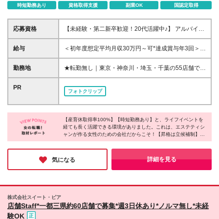
時短勤務あり
資格取得支援
副業OK
国認定取得
応募資格
【未経験・第二新卒歓迎！20代活躍中♪】 アルバイト
を含め、何らかの接客経験がある方が多数活躍中！ ●
高卒以上 ●35歳まで（若年層の長期キャリア形成のた
給与
＜初年度想定平均月収30万円～可*達成賞与年3回＞
め） ＼こんな方にピッタリです！／ ★若いうちから
★2年目で年収410万円・3年目で年収600万円の実績
稼いで、早期に経済的自立を叶えたい方 ★やっぱり
あり！ ★選べる働き方★ ---------------- 【働き方1】※
勤務地
★転勤無し｜東京・神奈川・埼玉・千葉の55店舗で募
大好きな美容を専門職として仕事にしたい方 ★お客
月8日休み 月給28万円～ ＋ 達成賞与年3回 ＋ その他
集中！ ★ティップネス（TIPNESS）、ジェクサー
様に寄り添って、心から喜ばれる接客をしたい方
諸手当 【働き方2】※月10日休み 月給24万9000円～
（Jexer）、メガロスなどのフィットネスクラブ内自
PR
フォトクリップ
＋ 達成賞与年3回 ＋ その他諸手当 ※経験・スキルを
社サロンにて勤務◎ ★各店舗は遠くても駅から徒歩7
考慮の上、決定します ※上記金額には固定残業代
分とラクラク通勤♪ 【東京23区】 赤羽店/上野店/大井
（39.4時間分・6万546円）を含みます。 超過分は
町店/大塚店/葛飾店/亀戸店/北砂店/喜多見店/木場店/五
別途全額支給します。（分単位で支給） ※試用期間3
【産育休取得率100%】【時短勤務あり】と、ライフイベントを
反田店/笹塚店/新宿店/高輪店/田端店/ときわ台店/曳舟
経ても長く活躍できる環境がありました。これは、エステティシ
ヶ月間あり（期間中の雇用形態・待遇に差異はありま
店/用賀店 【東京23区外】 吉祥寺店/立川(北館)店/立川
ャンが作る女性のための会社だからこそ！【昇格は立候補制】な
せん） 【給与アップ努力宣言企業】 今年度も給与UP
(南館)店/調布店/西国分寺店/東大和店/町田店/三鷹店/武
ので、早期キャリア形成を目指す事もできるそうです◎取材の中
実績あり！ 物価高が続く昨今でも、社員が安心して
蔵小金井店 【神奈川県】 青葉台店/市ヶ尾店/神奈川
で印象的だったことは、社員の皆さんが、お客様のために強いホ
働ける環境づくりに取り組んでいます。 【入社～3ヶ
店/上永谷店/相模大野店/相模原店/鷺沼店/新川崎店/新
スピタリティを持って働いていること。接客が好きな方は、10年
詳細を見る
気になる
月目の研修期間（試用期間）中の給与】 ▼入社1～2
後の自分を想像しやすい職場だと思います◎
百合ヶ丘店/鶴見店/綱島店/トレッサ横浜店/橋本店/東
ヶ月目 月給212,100円～（固定残業代はなし※残業代
神奈川店/二俣川店/大和店/横浜天王町店 【埼玉県】
は別途支給） ▼入社3ヶ月目 月給22万円～（固定
浦和店/大宮店/春日部店/北朝霞店/草加店/せんげんだ
残業代5.1時間相当／7.900円を含む※超過分は別途支
い店/和光店 【千葉県】 稲毛店/浦安店/柏店/船橋店/幕
株式会社スイート・ピア
給） 【3ヶ月目～6か月目の研修期間中の給与】 月給
張店 ※適性などを考慮し、配属店舗を決定いたしま
店舗Staff*一都三県約60店舗で募集*週3日休あり*ノルマ無し*未経
23万円～（固定残業代6.8時間相当／10,546円を含む
す。 (変更の範囲)上記を除く当社関連勤務地
験OK
※超過分は別途支給）