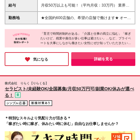
ます♪ ★業種・職種ともに未経験の方、社会人未経験
給与
月収50万以上も可能！（平均月収：33万円） 業界ト
の方、第2新卒の方、大歓迎 ★学歴や転職回数、就業
ップ水準！60分コース1回につき2,088円～3,510円 ※
ブランクはいっさい問いません。 ★週3日以上入店可
詳細は面談でご説明いたします ＼りらくるだから稼
勤務地
★全国約600店舗の、希望の店舗で働けます★ オープ
能な方歓迎！
ぎやすい理由！／ ★上記の時給に加えて、個人で指
ニング店舗あり！日によって違う店舗で働くことも可
名料を自由に設定でき、100％セラピスト様の収入に
能です！ 【北海道】北海道（札幌市・その他） 【東
なります。200円から設定可能で、実際に指名料3000
「育児で時間的制約がある」「介護と仕事の両立に悩む」「稼ぎ
北】岩手、宮城、福島、青森、山形 【関東】茨城、
たいけど、残業や責任が多い仕事は避けたい」…など、プライベ
円のセラピストもいます ★未経験の方で指名がなく
東京（23区・その他）、神奈川、埼玉、千葉、栃木、
ートを大事にしながら働きたい女性にぜひ知っていただきたいの
ても、希望のシフトに入れるように本部できちんと調
群馬 【北陸】長野、石川、福井 【中部】愛知（名古
が【りらくる】！未経験スタートでも一生モノのスキルが身につ
整しています！来店数が多いため、お客様がいなくて
屋市・その他）、静岡、岐阜、三重 【関西】大阪
くから年齢関係なく働けて、お休みも勤務時間も自由◎＜自分ら
収入が発生しないという心配はありません ★万が
（大阪市・その他）、兵庫、京都、滋賀、和歌山
しい働き方＞を叶えられる、おすすめの求人です！
詳細を見る
気になる
一、希望日にお客様がいない場合は、売上保証もして
【中四国】岡山、広島、島根、山口、香川、愛媛、高
います ★施術以外の開店前の清掃やレジ締めといっ
知 【九州】福岡（全域）、熊本、鹿児島 ※転勤ナ
た店舗運営の付随業務にも収入が発生します ★お客
シ、U・Iターン歓迎 ※全国展開しているため1度スキ
さまが多い日に入店、といった優待指標を満たすとさ
ルをつければどこでも活躍可能 ※沖縄県の店舗は、土
株式会社 りらく【りらくる】
らに収入アップ◎ 頑張りをしっかり収入に反映して
日（どちらかでOK）に働くことが可能な方を対象と
セラピスト/未経験OK/全国募集/月収50万円可/副業OK/休みが選べ
います ＜時給詳細＞ ①経験 or 未経験問わず、週20時
させていただいております ＜本社住所＞ 大阪府大阪
る！
間未満 2,088円～ ②未経験者かつ週30時間以上
市港区弁天1-2-1 大阪ベイタワーオフィス16F
2,340円～ ③経験者かつ週20時間以上 2,520円～ ④
経験者かつ週40時間以上 2,840円～ ※詳細は、面談
等でご案内いたします。
＊特別なスキルより気配り力が活きる＊
「稼ぎたい時に稼ぎ、休みたい時に休む」自由なお仕事しませんか？