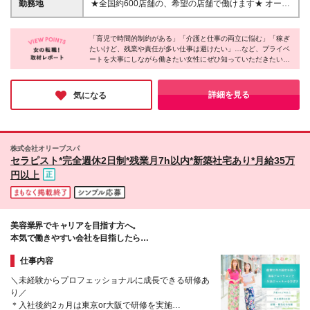
詳細は面談でご説明いたします ＼りらくるだから稼
勤務地
★全国約600店舗の、希望の店舗で働けます★ オープ
第、予定より早く募集が終了する店舗もあるため、是
ぎやすい理由！／ ★上記の時給に加えて、個人で指
ニング店舗あり！日によって違う店舗で働くことも可
非お早めにご応募下さい！
名料を自由に設定でき、100％セラピスト様の収入に
能です！ 【北海道】北海道（札幌市・その他） 【東
なります。200円から設定可能で、実際に指名料3000
「育児で時間的制約がある」「介護と仕事の両立に悩む」「稼ぎ
北】岩手、宮城、福島、青森、山形 【関東】茨城、
たいけど、残業や責任が多い仕事は避けたい」…など、プライベ
円のセラピストもいます ★未経験の方で指名がなく
東京（23区・その他）、神奈川、埼玉、千葉、栃木、
ートを大事にしながら働きたい女性にぜひ知っていただきたいの
ても、希望のシフトに入れるように本部できちんと調
群馬 【北陸】長野、石川、福井 【中部】愛知（名古
が【りらくる】！未経験スタートでも一生モノのスキルが身につ
整しています！来店数が多いため、お客様がいなくて
屋市・その他）、静岡、岐阜、三重 【関西】大阪
くから年齢関係なく働けて、お休みも勤務時間も自由◎＜自分ら
収入が発生しないという心配はありません ★万が
（大阪市・その他）、兵庫、京都、滋賀、和歌山
しい働き方＞を叶えられる、おすすめの求人です！
詳細を見る
気になる
一、希望日にお客様がいない場合は、売上保証もして
【中四国】岡山、広島、島根、山口、香川、愛媛、高
います ★施術以外の開店前の清掃やレジ締めといっ
知 【九州】福岡（全域）、熊本、鹿児島 ※転勤ナ
た店舗運営の付随業務にも収入が発生します ★お客
シ、U・Iターン歓迎 ※全国展開しているため1度スキ
さまが多い日に入店、といった優待指標を満たすとさ
ルをつければどこでも活躍可能 ※沖縄県の店舗は、土
株式会社オリーブスパ
らに収入アップ◎ 頑張りをしっかり収入に反映して
日（どちらかでOK）に働くことが可能な方を対象と
セラピスト*完全週休2日制*残業月7h以内*新築社宅あり*月給35万
います ＜時給詳細＞ ①経験 or 未経験問わず、週20時
させていただいております ＜本社住所＞ 大阪府大阪
円以上
間未満 2,088円～ ②未経験者かつ週30時間以上
市港区弁天1-2-1 大阪ベイタワーオフィス16F
2,340円～ ③経験者かつ週20時間以上 2,520円～ ④
経験者かつ週40時間以上 2,840円～ ※詳細は、面談
等でご案内いたします。
美容業界でキャリアを目指す方へ。
本気で働きやすい会社を目指したら
業界最高級の好待遇になりました。
仕事内容
＼未経験からプロフェッショナルに成長できる研修あ
り／
＊入社後約2ヵ月は東京or大阪で研修を実施