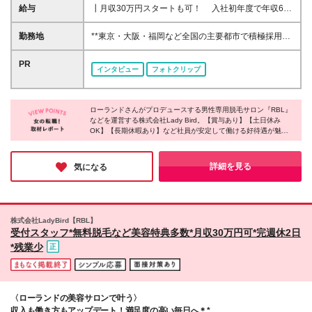
デビュー歓迎 「未経験だし不安…」という方に
給与
┃月収30万円スタートも可！ 入社初年度で年収600
――。 経験は関係ありません。これから美容のお仕
万円のメンバーも ◆東京・神奈川・埼玉・千葉・愛
事を頑張りたい！ という気持ちがあれば十分です◎
知・大阪・京都・兵庫・福岡 月給26万円～50万円＋
勤務地
**東京・大阪・福岡など全国の主要都市で積極採用
賞与年2回(業績連動)＋プチボーナス ◆その他地域 月
中！** 新宿、渋谷、横浜、梅田、天神など、人気の街
給24万円～50万円＋賞与年2回(業績連動)＋プチボー
で活躍できます。 最寄り駅から徒歩5分以内の店舗も
PR
インタビュー
フォトクリップ
ナス ※上記額にはみなし残業代（月30時間分/53,800
多数！ ※配属は希望を考慮します。U・Iターンも歓
円）を含みます ────────────── 飲食・事務な
迎！ ※希望しない転居を伴う転勤はありません。 ＝
ど異業種出身者でも 知識ゼロから月収30万円を目指
＝全国各地で採用中！＝＝ 関東エリア(東京・神奈
せる！ ────────────── 【1】広告費がかから
ローランドさんがプロデュースする男性専用脱毛サロン『RBL』
川・埼玉・千葉・栃木・茨城・群馬) 関西・中部エリ
などを運営する株式会社Lady Bird。【賞与あり】【土日休み
ない分スタッフに還元 ROLANDプロデュースという
ア(大阪・京都・兵庫・奈良・和歌山・愛知・三重・
OK】【長期休暇あり】など社員が安定して働ける好待遇が魅力
圧倒的な知名度があるため、 一般的なサロンのよう
長野・新潟・山梨・静岡) 中国・四国エリア(広島・岡
です。温かく真摯に取材に応じてくださったスタッフの方々から
に莫大な広告宣伝費をかける必要がありません。 莫
山・香川・徳島・愛媛・島根) 北海道・東北エリア(北
は、これからの成長への熱意を感じました。「美」へのこだわり
大な広告費をかけず、その分スタッフへ最大限還元し
海道・宮城・岩手・福島) 九州・沖縄エリア(福岡・熊
を詰め込んだサロンを展開する同社で、美容未経験から活躍でき
詳細を見る
気になる
ています。 【2】「売る」のではなく「選ばれる」 ブ
るチャンスをぜひ掴んでください！
本・宮崎・鹿児島・沖縄) ※変更の範囲：上記を除く
ランド力 無理な勧誘をしなくてもお客様の方から選
当社関連勤務地
んでいただけます。 そのため個人ノルマはなく、自
然な提案ができるのも魅力。 成果に応じてインセン
株式会社LadyBird【RBL】
ティブも獲得しやすくなっています。
受付スタッフ*無料脱毛など美容特典多数*月収30万円可*完週休2日
*残業少
〈ローランドの美容サロンで叶う〉
収入も働き方もアップデート！満足度の高い毎日へ＊*