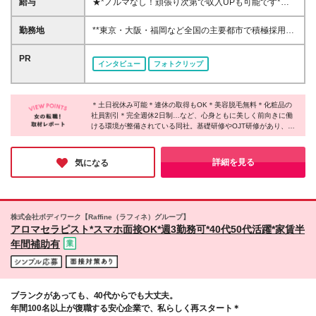
給与
★*ノルマなし！頑張り次第で収入UPも可能です*★
を喜ばせるのが好き
SNSや広告を通してPRで積極的に集客しているた
め、ノルマは設けていません。 一方、頑張りたい人
勤務地
**東京・大阪・福岡など全国の主要都市で積極採用
にとってはやりがいとなるように、頑張った分だけイ
中！** 新宿、渋谷、横浜、梅田、難波など、人気の街
ンセンティブが給与加算されるシステムをとっていま
で活躍できます。 最寄り駅から徒歩5分以内の店舗も
PR
インタビュー
フォトクリップ
す。 年収600万円や800万円の社員も在籍しており、
多数！ ※配属は希望を考慮します。U・Iターンも歓
プレッシャーなくご自身のペースで稼げる環境です。
迎！ ※希望しない転居を伴う転勤はありません。 ＝
（1）東京、千葉、埼玉、神奈川、愛知、大阪、京
＝全国各地で採用中！＝＝ 関東エリア(茨城・栃木・
都、兵庫、福岡 ⇒月給25万～50万円＋各種手当＋イ
＊土日祝休み可能＊連休の取得もOK＊美容脱毛無料＊化粧品の
群馬) 中部・関西エリア(新潟・富山・石川・福井・山
社員割引＊完全週休2日制…など、心身ともに美しく前向きに働
ンセンティブ＋賞与あり（業績連動） （2）上記以外
梨・岐阜・静岡・滋賀・奈良) 北海道・東北エリア(北
ける環境が整備されている同社。基礎研修やOJT研修があり、独
の地域 ⇒月給23万～50万円＋各種手当＋インセンテ
海道・青森・岩手・宮城・秋田・山形・福島) 中国・
り立ちまで約1ヵ月の期間をかけじっくりお仕事を学べるそう。
ィブ＋賞与あり（業績連動） ※上記はみなし残業代
四国エリア(鳥取・島根・岡山・広島・徳島・香川・
「お客様のキレイを支えたい」「美容業界で働きたい」方は、ぜ
（37,000円/24時間分）を含んだ金額です ※研修期間
愛媛) 九州・沖縄エリア(佐賀・長崎・熊本・大分・宮
ひお気軽にご応募ください！
詳細を見る
気になる
3ヶ月～6ヶ月は契約社員となり、月給23万円以上
崎・鹿児島・沖縄)
（みなし残業代17,000円/11時間相当分含む） ※超過
分は別途全額支給いたします ※研修期間中は試用期間
扱いとなります。 ※給与は勤務地によります
株式会社ボディワーク【Raffine（ラフィネ）グループ】
アロマセラピスト*スマホ面接OK*週3勤務可*40代50代活躍*家賃半
年間補助有
ブランクがあっても、40代からでも大丈夫。
年間100名以上が復職する安心企業で、私らしく再スタート＊