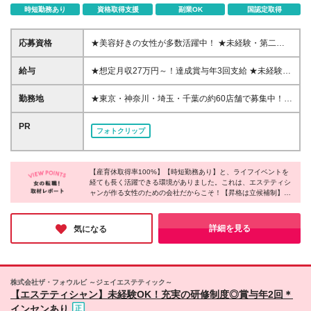
時短勤務あり
資格取得支援
副業OK
国認定取得
応募資格
★美容好きの女性が多数活躍中！ ★未経験・第二新
卒歓迎！ ●高卒以上 ●35歳まで（若年層の長期キャリ
ア形成のため） ＼こんな方にピッタリです！／ ★や
給与
★想定月収27万円～！達成賞与年3回支給 ★未経験か
っぱり大好きな美容を専門職として仕事にしたい方
ら月給24万円スタート&給与UP実績多数！ ＼想定年
★お客様に寄り添って、心から喜ばれる接客をしたい
収：350万円～／ 月給24万9,000円～ ＋ 達成賞与年3
勤務地
★東京・神奈川・埼玉・千葉の約60店舗で募集中！／
方 ★オンオフのメリハリをつけて、自分の時間も大
回 ＋ その他諸手当 ※経験・スキルを考慮の上、決定
各店舗は遠くても駅から徒歩7分とラクラク通勤♪ ★
切にしたい方 ★若いうちから稼いで、早期に経済的
します ※上記金額には固定残業代（32時間分・4万
ティップネス（TIPNESS）、ジェクサー（Jexer）、
PR
自立を叶えたい方
フォトクリップ
9,162円）を含みます。 超過分は別途全額支給しま
メガロスなどのフィットネスクラブ内サロンにて勤務
す。（分単位で支給） ※試用期間3ヶ月間あり（期間
◎ ★自宅からの通勤時間をしっかり考慮します！
中の雇用形態・待遇に差異はありません） 【給与ア
【東京23区】 赤羽店/上野店/大井町店/大塚店/葛飾店/
ップ努力宣言企業】 今年度も給与UP実績あり！ 物価
【産育休取得率100%】【時短勤務あり】と、ライフイベントを
亀戸店/北砂店/喜多見店/木場店/五反田店/笹塚店/新宿
経ても長く活躍できる環境がありました。これは、エステティシ
高が続く昨今でも、社員が安心して働ける環境づくり
店/高輪店/田端店/ときわ台店/曳舟店/用賀店 【東京23
ャンが作る女性のための会社だからこそ！【昇格は立候補制】な
に取り組んでいます。 【入社～3ヶ月目の研修期間
区外】 吉祥寺店/立川(北館)店/立川(南館)店/調布店/西
ので、早期キャリア形成を目指す事もできるそうです◎取材の中
（試用期間）中の給与】 ▼入社1～2ヶ月目 月給
国分寺店/東大和店/町田店/三鷹店/武蔵小金井店 【神
で印象的だったことは、社員の皆さんが、お客様のために強いホ
212,100円～（固定残業代はなし※残業代は別途支
奈川県】 青葉台店/市ヶ尾店/神奈川店/上永谷店/相模
スピタリティを持って働いていること。接客が好きな方は、10年
詳細を見る
気になる
給） ▼入社3ヶ月目 月給22万円～（固定残業代5.1
後の自分を想像しやすい職場だと思います◎
大野店/相模原店/鷺沼店/新川崎店/新百合ヶ丘店/鶴見
時間相当／7.900円を含む※超過分は別途支給） 【3
店/綱島店/トレッサ横浜店/橋本店/東神奈川店/二俣川
ヶ月目～6か月目の研修期間中の給与】 月給23万円～
店/大和店/横浜天王町店 【埼玉県】 浦和店/大宮店/春
（固定残業代6.8時間相当／10,546円を含む※超過分
日部店/北朝霞店/草加店/せんげんだい店/和光店 【千
株式会社ザ・フォウルビ ～ジェイエステティック～
は別途支給）
葉県】 稲毛店/浦安店/柏店/船橋店/幕張店 (変更の範囲)
【エステティシャン】未経験OK！充実の研修制度◎賞与年2回＊
上記を除く当社関連勤務地
インセンあり