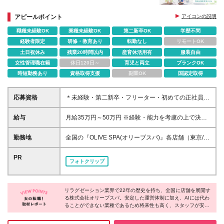
＊店舗配属後もできる業務から少しずつスタート
＊残業月7h以内、完週休2日、有給取得率100％など
アピールポイント
アイコンの説明
働きやすさ◎
職種未経験OK
業種未経験OK
第二新卒OK
学歴不問
経験者限定
研修・教育あり
転勤なし
リモートOK
土日祝休み
残業20時間以内
産育休活用有
服装自由
女性管理職在籍
休日120日～
育児と両立
ブランクOK
時短勤務あり
資格取得支援
副業OK
国認定取得
応募資格
＊未経験・第二新卒・フリーター・初めての正社員と
いう方も歓迎 ＊学歴不問 ＜このような方に向いてい
ます＞ ＊働きながらキレイになりたい方 ＊美容業界
給与
月給35万円～50万円 ※経験・能力を考慮の上で決定
でキャリアを目指していきたい方 ＊人と話したり人
します。 ※入社後3ヶ月の試用期間あり └1～2ヶ月目
に喜んでもらうことが好きな方 ＊一生モノのスキル
の研修期間中は月給23.5万円～30万円、3ヶ月目以降
勤務地
全国の『OLIVE SPA(オリーブスパ)』各店舗（東京/横
を身に付けたい方
は上記同待遇となります 【基本給にプラスαして加算
浜/名古屋/大阪/福岡） ＊お住まいや希望を最大限考慮
される充実した手当】 ＊交通費支給（上限3万円/月・
の上、双方納得のもと決定♪ ＊新築・築浅社宅（WiFi/
PR
フォトクリップ
試用期間中は全額支給） ＊時間外手当（100％支給）
オートロック）完備 └人気の港・渋谷・新宿・品川・
＊施術手当 ＊指名手当 ＊深夜手当 ＊施術練習手当 ＊
世田谷エリア！ └最寄駅から徒歩約5分程度と立地も
ペントハウススタッフ特別手当 ＊社宅手当 ＼ 昇給は
抜群♪ ■東京 <港区> *PENT HOUSE西麻布店/西麻布
年4回実施！ ／ 入社1年で月給40万円以上も可能です
リラグゼーション業界で22年の歴史を持ち、全国に店舗を展開す
*PANTHEON白金台プラチナ通り店/白金台
る株式会社オリーブスパ。安定した運営体制に加え、AIには代わ
*PANTHEON西麻布店/西麻布 *PANTHEON赤坂店/赤
ることができない業種であるため将来性も高く、スタッフが安心
坂 <渋谷区> *恵比寿店/恵比寿西 *DH恵比寿駅前店/恵
して働ける企業様だと感じました。エステと違い回数券制度を取
比寿南 *PENT HOUSE代官山店/鉢山町 <新宿区>
り入れておらず、お客様への提案負担が少ないのも特徴。美容に