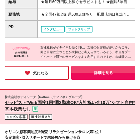
躍するセラピストの、約9割が未経験スタートです！
給与
★毎月60万円以上稼ぐセラピストも！ ★配属5年目で
★お盆期間中もWeb面接を実施中！★ 「休み期間を
月収55万円、2年目で月収35万円も可 ★3ヶ月毎に昇
利用してサクッと面接を受けたい」 「お盆明けから
格機会あり/職位が上がると分給もUP ★確定申告や収
勤務地
★全国47都道府県530店舗あり！配属店舗は相談可
新しい環境でスタートしたい」という方も気軽にご応
入関連の手続きも低価格でサポート！ 60分2232円～
能！ ★オープニングスタッフあり♪ ★駅ナカや商業施
募ください♪ スマホから＆私服でのご参加も歓迎で
4368円＋指名料＋その他インセンティブ(完全歩合制)
設内など、どの店舗も集客力の高い場所にあるので安
PR
す！ ★研修応援キャンペーンスタート！★ ・お祝い
インタビュー
フォトクリップ
※指名料・インセンティブなどで収入増減の可能性が
定した収入が見込める♪ ★車通勤OK(店舗による) 【ニ
金最大10万 ・入社4か月目までは20万円補填あり ・
あります。 ※あくまでも例ですので、具体的な条件や
ューライフ応援制度！Iターン・Uターン歓迎！※規定
交通費一部支給 →全て、研修終了後にお支払い ※詳
給与は面接担当者までお問い合わせください！ ※業務
あり】 ◎シェアハウス提供or家賃半年間補助あり ⇒
しくは面接時にお話させていただきます。 ※研修にお
委託契約のため社会保険の対象外です
女性社員がイキイキと働く同社。女性のお客様が多いからこそ、
敷金礼金は会社負担です！ ◎光熱・水道代も補助！
ける寮の費用は最小限！お金の心配なく研修に集中で
同じ目線に立つことが大切だと考えられているそう。私自身プラ
⇒月4,000円は水道光熱費代を会社負担いたします！
きます◎
イベートで同社のサービスをよく利用するのですが、未経験スタ
◎引っ越し代上限10万円補助あり ⇒交通費も含みま
ートの方が多いというのが信じられないくらい、どのセラピスト
す！ ◎家賃の8割を会社が負担する社宅も活用OK！
でも安心して施術を受けられます！業界屈指の研修を実施してい
⇒条件：都心部など指定エリアに移住できる方のみ
るというのもうなずけます。ワークライフバランスを重視する方
詳細を見る
気になる
も多く、趣味や家庭と両立できている人も多いようです♪
＜社宅で生活を豊かに♪＞ 東京なら「南青山」などの
一等地に住めるチャンスも！ もし満室でも、埼玉・
千葉・神奈川の「都心まで30分圏内」の家で新生活を
スタートできます。 ＜社宅補助で、手元に残るお金
株式会社ボディワーク【Raffine（ラフィネ）グループ】
が変わります＞ 【例】月給23.1万円・手取り約18万
セラピスト*Web面接1回*週3勤務OK*入社祝い金10万*シフト自由*
円の場合・・・ ☆家賃7.5万円 → 社宅補助（8割）で
基本残業なし
自己負担【1.5万円】のみ！ ☆手元に残る金額：
【16.5万円】 補助なしの場合、手元に残るのは約
10.5万円。 社宅を活用すると、毎月6万円・年間で約
72万円もお得に♪ 【本社】 東京都中野区東中野2-22-
オリコン顧客満足度®調査 リラクゼーションサロン第1位！
23 ※(変更の範囲)上記を除く当社関連勤務地
安定集客×収入サポートで未経験から稼げる◎