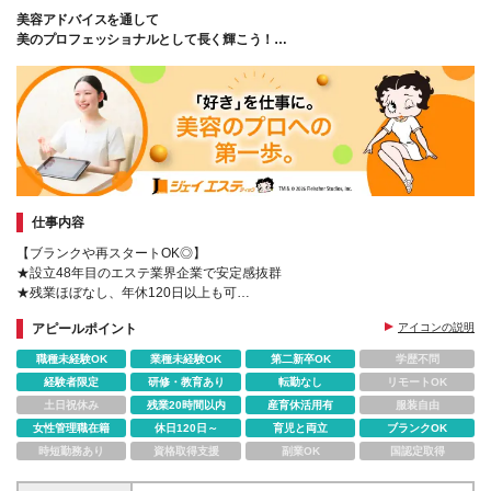
縄） ※(変更の範囲)上記を除く当社関連勤務地
あり、期間中の差異はありません
美容アドバイスを通して
美のプロフェッショナルとして長く輝こう！
～業界0.02%の安定サロンでの勤務～
仕事内容
【ブランクや再スタートOK◎】
★設立48年目のエステ業界企業で安定感抜群
★残業ほぼなし、年休120日以上も可
★年間休日120日＆GW、夏休み、年末年始は休めます
アピールポイント
アイコンの説明
職種未経験OK
業種未経験OK
第二新卒OK
学歴不問
経験者限定
研修・教育あり
転勤なし
リモートOK
土日祝休み
残業20時間以内
産育休活用有
服装自由
女性管理職在籍
休日120日～
育児と両立
ブランクOK
時短勤務あり
資格取得支援
副業OK
国認定取得