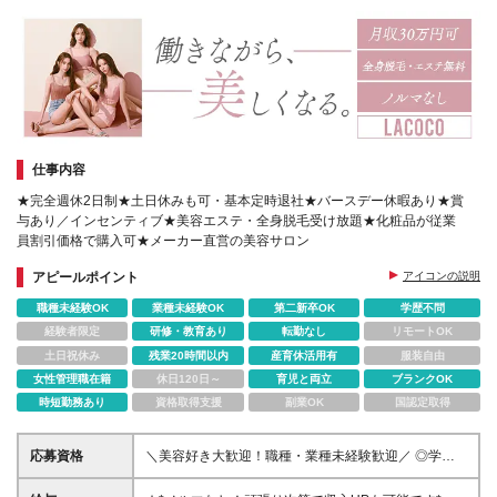
仕事内容
★完全週休2日制★土日休みも可・基本定時退社★バースデー休暇あり★賞
与あり／インセンティブ★美容エステ・全身脱毛受け放題★化粧品が従業
員割引価格で購入可★メーカー直営の美容サロン
アピールポイント
アイコンの説明
職種未経験OK
業種未経験OK
第二新卒OK
学歴不問
経験者限定
研修・教育あり
転勤なし
リモートOK
土日祝休み
残業20時間以内
産育休活用有
服装自由
女性管理職在籍
休日120日～
育児と両立
ブランクOK
時短勤務あり
資格取得支援
副業OK
国認定取得
応募資格
＼美容好き大歓迎！職種・業種未経験歓迎／ ◎学歴
不問 ◎フリーター歓迎 ◎第二新卒歓迎 【こんな方に
ピッタリ】 ◎エステに興味がある ◎美容が好き ◎人