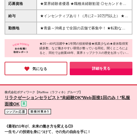
応募資格
★業界経験者優遇 ★職種未経験歓迎 ◎セカンドキャ
リアも応援！（年齢は問いません！） ＜必須条件＞
◆高卒以上 ◆美容業界勤務経験、またはエステティ
給与
★インセンティブあり！（月に2～10万円以上） ★昇
シャンの経験者 ＼こんな方は歓迎です！／ ◎化粧品
給年1回＆賞与年2回！ 月給20～28万円+インセンテ
や美容分野に興味がある ◎専門的なスキルを身に付
ィブ+賞与年2回 ※経験・スキルを考慮の上、決定。
勤務地
★青森～沖縄まで全国の店舗で募集中！ ★転勤なし
け、女性のキレイをサポートしたい ◎前向きに仕事
※上記金額には固定残業代（27,500円～55,000円・
★天神店は4月24日に移転リニューアルオープン！ ■
に取り組める
20～35時間／月）を含み、超過分は別途支給。 ※試
青森(青森、八戸、弘前) ■岩手(盛岡、北上) ■秋田(秋
用期間3ヵ月あり。期間中の給与・待遇に差異なし。
★20～40代活躍中★1年間の技術研修★残業少なめ★産休取得実
田) ■宮城(古川、利府) ■山形(イオン米沢、三川) ■福島
績多数、など働きやすい環境が整っている同社。聞くところによ
※経験者には経験手当別途支給（社内規定あり）。 ◆
(福島南、会津、いわき) ■茨城(つくば、下館、古河、
ると、同社では創業48年、業界トップクラスの歴史を誇っている
昇給：年1回のチャンス有 ◆個人インセンティブ有 ◆
ひたちなか、水戸、日立) ■栃木(イトーヨーカドー宇
のだとか。この環境であれば安心して働けそうですよね。産育休
賞与2回有（7月、12月） ※業績に応じて支給額変動
都宮、アピタ宇都宮、インターパーク宇都宮、大田
の取得実績も全国で多数あり、ライフイベントを経ても長く働き
インセンティブ支給も充実！モチベーションを高く持
原、小山、足利、佐野) ■群馬(前橋) ■埼玉(大宮西、所
たい方にもピッタリの企業様です！
詳細を見る
気になる
ちながら楽しく働けます。
沢、志木、川越) ■千葉(柏、野田、千葉、新鎌ヶ谷、
津田沼） ■東京(渋谷駅前、池袋東、北千住、高田馬
場、錦糸町、大井町、蒲田、立川駅前) ■神奈川(横浜
西口、川崎、相模大野、茅ヶ崎、平塚) ■新潟(長岡、
株式会社ボディワーク【Raffine（ラフィネ）グループ】
亀田) ■富山(富山) ■石川(金沢、小松) ■岐阜（岐阜） ■
リラクゼーションセラピスト*未経験OK*Web面接1回のみ！*私服
静岡(静岡、浜松、藤枝) ■愛知(豊橋、金山) ■京都(西
面接OK
院、四条河原町) ■滋賀（草津） ■大阪(高槻、梅田） ■
鳥取（鳥取） ■広島（広島本通り） ■福岡(天神、小
倉、久留米) ■佐賀（佐賀） ■大分（大分） ■沖縄（沖
縄） ※(変更の範囲)上記を除く当社関連勤務地
《最初の1年が、未来の働き方を変える◎》
一生モノの技術を身につけて、その先の自由を手に！