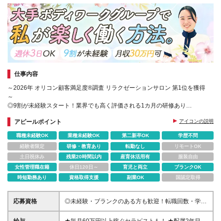
仕事内容
～2026年 オリコン顧客満足度®調査 リラクゼーションサロン 第1位を獲得
～
◎9割が未経験スタート！業界でも高く評価される1カ月の研修あり
◎入社お祝い金最大10万円あり！
アピールポイント
アイコンの説明
◎週3日から柔軟に働ける！
職種未経験OK
業種未経験OK
第二新卒OK
学歴不問
経験者限定
研修・教育あり
転勤なし
リモートOK
土日祝休み
残業20時間以内
産育休活用有
服装自由
女性管理職在籍
休日120日～
育児と両立
ブランクOK
時短勤務あり
資格取得支援
副業OK
国認定取得
応募資格
◎未経験・ブランクのある方も歓迎！転職回数・学歴
不問 ◎第二新卒やフリーターの方も歓迎します！ ＊
現在全国で活躍するセラピストの、約9割が未経験ス