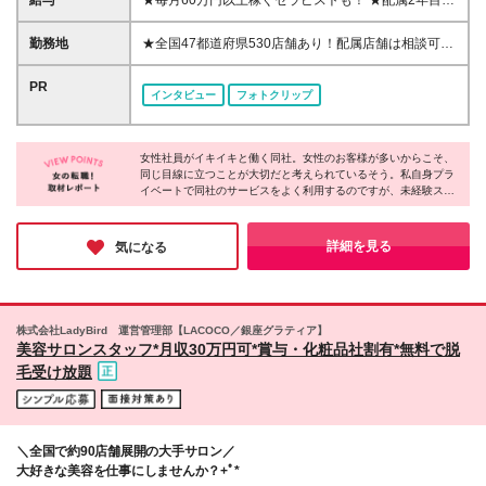
給与
★毎月60万円以上稼ぐセラピストも！ ★配属2年目で
タートです！ ＊年齢に関係なくチャレンジできます
月収35万円、5年目で月収55万円も可 ★3ヶ月毎に昇
◎ ★お盆期間中もWeb面接を実施中！★ 「休み期間
格機会あり/職位が上がると分給もUP ★確定申告や収
勤務地
★全国47都道府県530店舗あり！配属店舗は相談可
を利用してサクッと面接を受けたい」 「お盆明けか
入関連の手続きも低価格でサポート！ ーーー 60分
能！ ★オープニングスタッフあり♪ ★駅ナカや商業施
ら新しい環境でスタートしたい」という方も気軽にご
2232円～4368円＋指名料＋その他インセンティブ(完
設内など、どの店舗も集客力の高い場所にあるので安
PR
応募ください♪ スマホから＆私服でのご参加も歓迎で
インタビュー
フォトクリップ
全歩合制) ★昇格スピートが早い！ “この試験に合格で
定した収入が見込める♪ ★車通勤OK(店舗による) 【ニ
す！ ★研修応援キャンペーンスタート！★ ・お祝い
きれば昇格”という風に、基準が明確に定められてい
ューライフ応援制度！Iターン・Uターン歓迎！※規定
金最大10万 ・入社4か月目までは20万円補填あり ・
るから、 入社3ヶ月で昇格し、収入アップを叶えるこ
あり】 ◎シェアハウス提供or家賃半年間補助あり ⇒
交通費一部支給 →全て、研修終了後にお支払い ※詳
とができます！ ★新人にもチャンスが多い！ 43年の
女性社員がイキイキと働く同社。女性のお客様が多いからこそ、
敷金礼金は会社負担です！ ◎光熱・水道代も補助！
しくは面接時にお話させていただきます。 ※研修にお
同じ目線に立つことが大切だと考えられているそう。私自身プラ
歴史がある当社は、年間250万人もの方にご利用いた
⇒月4,000円は水道光熱費代を会社負担いたします！
ける寮の費用は最小限！お金の心配なく研修に集中で
イベートで同社のサービスをよく利用するのですが、未経験スタ
だいています。 うち指名は4分の1。指名なしのお客
◎引っ越し代上限10万円補助あり ⇒交通費も含みま
ートの方が多いというのが信じられないくらい、どのセラピスト
きます◎
様も多いので、どなたにも収入アップのチャンスがあ
す！ ◎家賃の8割を会社が負担する社宅も活用OK！
でも安心して施術を受けられます！業界屈指の研修を実施してい
ります◎ ※指名料・インセンティブなどで収入増減の
⇒条件：都心部など指定エリアに移住できる方のみ
るというのもうなずけます。ワークライフバランスを重視する方
詳細を見る
気になる
可能性があります。 ※あくまでも例ですので、具体的
も多く、趣味や家庭と両立できている人も多いようです♪
＜社宅で生活を豊かに♪＞ 東京なら「南青山」などの
な条件や給与は面接担当者までお問い合わせくださ
一等地に住めるチャンスも！ もし満室でも、埼玉・
い！ ※業務委託契約のため社会保険の対象外です
千葉・神奈川の「都心まで30分圏内」の家で新生活を
スタートできます。 ＜社宅補助で、手元に残るお金
株式会社LadyBird 運営管理部【LACOCO／銀座グラティア】
が変わります＞ 【例】月給23.1万円・手取り約18万
美容サロンスタッフ*月収30万円可*賞与・化粧品社割有*無料で脱
円の場合・・・ ☆家賃7.5万円 → 社宅補助（8割）で
毛受け放題
自己負担【1.5万円】のみ！ ☆手元に残る金額：
【16.5万円】 補助なしの場合、手元に残るのは約
10.5万円。 社宅を活用すると、毎月6万円・年間で約
72万円もお得に♪ 【本社】 東京都中野区東中野2-22-
＼全国で約90店舗展開の大手サロン／
23 ※(変更の範囲)上記を除く当社関連勤務地
大好きな美容を仕事にしませんか？+ﾟ*