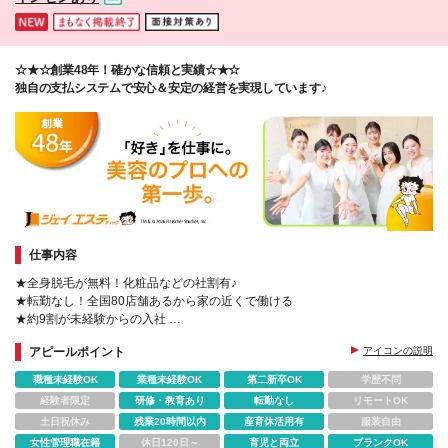
☆★☆創業48年！確かな信頼と実績☆★☆
独自の支払システムで安心＆安定の経営を実現しています♪
仕事内容
★全身脱毛が無料！化粧品などの社割有♪
★転勤なし！全国80店舗あるから家の近くで働ける
★約9割が未経験からの入社
◎お客様も自分もキレイに！美容の正しい知識が学べます
アピールポイント
アイコンの説明
職種未経験OK
業種未経験OK
第二新卒OK
学歴不問
経験者限定
研修・教育あり
転勤なし
リモートOK
土日祝休み
残業20時間以内
産育休活用有
服装自由
女性管理職在籍
休日120日～
育児と両立
ブランクOK