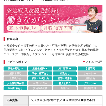
仕事内容
＊残業少なめ＊脱毛無料＊土日休みも可能＊充実した研修制度で初めての
美容業界も安心♪＊個人ノルマ一切ナシ！＊完全予約制だから基本定時退社
＊バースデー休暇あり！プライベートも充実◎社員特典で脱毛無料！
アピールポイント
アイコンの説明
職種未経験OK
業種未経験OK
第二新卒OK
学歴不問
経験者限定
研修・教育あり
転勤なし
リモートOK
土日祝休み
残業20時間以内
産育休活用有
服装自由
女性管理職在籍
休日120日～
育児と両立
ブランクOK
時短勤務あり
資格取得支援
副業OK
国認定取得
応募資格
＼人柄重視の採用です／ ◆未経験歓迎 ◆学歴不問 ◆
第二新卒OK ◆ブランクOK ◆フリーターOK ◆社会人