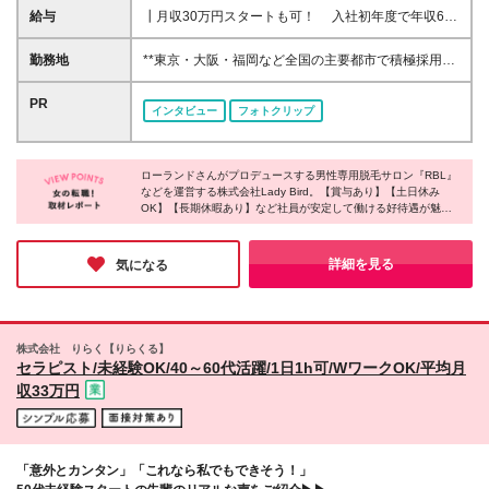
デビュー歓迎 「未経験だし不安…」という方に
給与
┃月収30万円スタートも可！ 入社初年度で年収600
――。 経験は関係ありません。これから美容のお仕
万円のメンバーも ◆東京・神奈川・埼玉・千葉・愛
事を頑張りたい！ という気持ちがあれば十分です◎
知・大阪・京都・兵庫・福岡 月給26万円～50万円＋
勤務地
**東京・大阪・福岡など全国の主要都市で積極採用
賞与年2回(業績連動)＋プチボーナス ◆その他地域 月
中！** 新宿、渋谷、横浜、梅田、天神など、人気の街
給24万円～50万円＋賞与年2回(業績連動)＋プチボー
で活躍できます。 最寄り駅から徒歩5分以内の店舗も
PR
インタビュー
フォトクリップ
ナス ※上記額にはみなし残業代（月30時間分/53,800
多数！ ※配属は希望を考慮します。U・Iターンも歓
円）を含みます ────────────── 飲食・事務な
迎！ ※希望しない転居を伴う転勤はありません。 ＝
ど異業種出身者でも 知識ゼロから月収30万円を目指
＝全国各地で採用中！＝＝ 関東エリア(東京・神奈
せる！ ────────────── 【1】広告費がかから
ローランドさんがプロデュースする男性専用脱毛サロン『RBL』
川・埼玉・千葉・栃木・茨城・群馬) 関西・中部エリ
などを運営する株式会社Lady Bird。【賞与あり】【土日休み
ない分スタッフに還元 ROLANDプロデュースという
ア(大阪・京都・兵庫・奈良・和歌山・愛知・三重・
OK】【長期休暇あり】など社員が安定して働ける好待遇が魅力
圧倒的な知名度があるため、 一般的なサロンのよう
長野・新潟・山梨・静岡) 中国・四国エリア(広島・岡
です。温かく真摯に取材に応じてくださったスタッフの方々から
に莫大な広告宣伝費をかける必要がありません。 莫
山・香川・徳島・愛媛・島根) 北海道・東北エリア(北
は、これからの成長への熱意を感じました。「美」へのこだわり
大な広告費をかけず、その分スタッフへ最大限還元し
海道・宮城・岩手・福島) 九州・沖縄エリア(福岡・熊
を詰め込んだサロンを展開する同社で、美容未経験から活躍でき
詳細を見る
気になる
ています。 【2】「売る」のではなく「選ばれる」 ブ
るチャンスをぜひ掴んでください！
本・宮崎・鹿児島・沖縄) ※変更の範囲：上記を除く
ランド力 無理な勧誘をしなくてもお客様の方から選
当社関連勤務地
んでいただけます。 そのため個人ノルマはなく、自
然な提案ができるのも魅力。 成果に応じてインセン
株式会社 りらく【りらくる】
ティブも獲得しやすくなっています。
セラピスト/未経験OK/40～60代活躍/1日1h可/WワークOK/平均月
収33万円
「意外とカンタン」「これなら私でもできそう！」