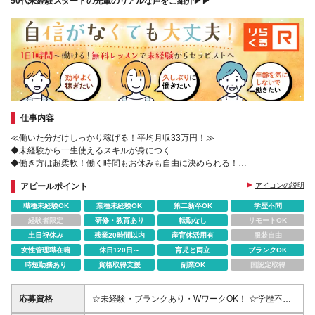
50代未経験スタートの先輩のリアルな声をご紹介▶▶
仕事内容
≪働いた分だけしっかり稼げる！平均月収33万円！≫
◆未経験から一生使えるスキルが身につく
◆働き方は超柔軟！働く時間もお休みも自由に決められる！
◆20代～70代まで幅広い世代のセラピストが活躍中
アピールポイント
アイコンの説明
職種未経験OK
業種未経験OK
第二新卒OK
学歴不問
経験者限定
研修・教育あり
転勤なし
リモートOK
土日祝休み
残業20時間以内
産育休活用有
服装自由
女性管理職在籍
休日120日～
育児と両立
ブランクOK
時短勤務あり
資格取得支援
副業OK
国認定取得
応募資格
☆未経験・ブランクあり・WワークOK！ ☆学歴不問
★お子様がいる方や介護中の方もたくさん活躍してい