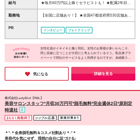
現在全国で活躍するセラピストの、約9割が未経験ス
給与
★毎月60万円以上稼ぐセラピストも！ ★配属2年目で
タートです！ ＊40代から始めるスタッフも多数！年
月収35万円、5年目で月収55万円も可 ★3ヶ月毎に昇
齢に関係なくチャレンジできます◎ ★お盆期間中も
格機会あり/職位が上がると分給もUP ★確定申告や収
勤務地
【全国に店舗あり！】 ★全国47都道府県530店舗あ
Web面接を実施中！★ 「休み期間を利用してサクッ
入関連の手続きも低価格でサポート！ ＼ニューライ
り！配属店舗は相談可能！ ★オープニングスタッフ
と面接を受けたい」 「お盆明けから新しい環境でス
フ応援制度！Iターン・Uターン歓迎！※規定あり／ ◎
あり♪ ★駅ナカや商業施設内など、どの店舗も集客力
PR
タートしたい」という方も気軽にご応募ください♪ ス
インタビュー
フォトクリップ
シェアハウス提供or家賃半年間補助あり ⇒敷金礼金は
の高い場所にあるので安定した収入が見込める♪ ★車
マホから＆私服でのご参加も歓迎です！ ★研修応援
会社負担です！ ◎光熱・水道代も補助！ ⇒月4,000円
通勤OK(店舗による) 【“社宅制度”で生活を豊かに♪】
キャンペーンスタート！★ ・お祝い金最大10万 ・入
は水道光熱費代を会社負担いたします！ ◎引っ越し
東京なら「南青山」などの一等地に住めるチャンス
社4か月目までは20万円補填あり ・交通費一部支給
代上限10万円補助あり ⇒交通費も含みます！ ◎家賃
女性社員がイキイキと働く同社。女性のお客様が多いからこそ、
も！ もし満室でも、埼玉・千葉・神奈川の「都心ま
→全て、研修終了後にお支払い ※詳しくは面接時にお
同じ目線に立つことが大切だと考えられているそう。私自身プラ
の8割を会社が負担する社宅も活用OK！ ⇒条件：都
で30分圏内」の家で新生活をスタートできます。
話させていただきます。 ※研修における寮の費用は最
イベートで同社のサービスをよく利用するのですが、未経験スタ
心部など指定エリアに移住できる方のみ ＜社宅補助
【本社】 東京都中野区東中野2-22-23 ※(変更の範囲)
ートの方が多いというのが信じられないくらい、どのセラピスト
小限！お金の心配なく研修に集中できます◎
で、手元に残るお金が変わります＞ 【例】月給23.1
上記を除く当社関連勤務地
でも安心して施術を受けられます！業界屈指の研修を実施してい
万円・手取り約18万円の場合・・・ ☆家賃7.5万円 →
るというのもうなずけます。ワークライフバランスを重視する方
詳細を見る
気になる
社宅補助（8割）で自己負担【1.5万円】のみ！ ☆手
も多く、趣味や家庭と両立できている人も多いようです♪
元に残る金額：【16.5万円】 補助なしの場合、手元
に残るのは約10.5万円。 社宅を活用すると、毎月6万
円・年間で約72万円もお得に♪ ーーー 60分2232円～
株式会社LadyBird【RBL】
4368円＋指名料＋その他インセンティブ(完全歩合制)
美容サロンスタッフ*月収30万円可*脱毛無料*完全週休2日*原則定
※指名料・インセンティブなどで収入増減の可能性が
時退社
あります。 ※あくまでも例ですので、具体的な条件や
給与は面接担当者までお問い合わせください！ ※業務
委託契約のため社会保険の対象外です
＊°˖＊全身脱毛無料＆コスメ社割あり＊˖°＊
美容代を気にせず、理想の自分に近づける♪