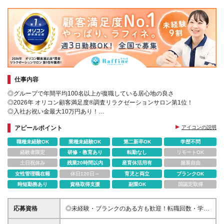
仕事内容
◎グループで年間平均100名以上が復職している居心地の良さ
◎2026年 オリコン顧客満足度®調査リラクゼーションサロン第1位！
◎入社お祝い金最大10万円あり！
◎週3日から柔軟に働ける！
アピールポイント
アイコンの説明
職種未経験OK
業種未経験OK
第二新卒OK
学歴不問
経験者限定
研修・教育あり
転勤なし
リモートOK
土日祝休み
残業20時間以内
産育休活用有
服装自由
女性管理職在籍
休日120日～
育児と両立
ブランクOK
時短勤務あり
資格取得支援
副業OK
国認定取得
応募資格
◎未経験・ブランクのある方も歓迎！転職回数・学歴
不問 ◎第二新卒やフリーターの方も歓迎します！ ＊