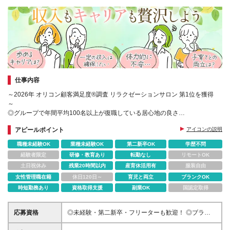
仕事内容
～2026年 オリコン顧客満足度®調査 リラクゼーションサロン 第1位を獲得
～
◎グループで年間平均100名以上が復職している居心地の良さ
◎入社お祝い金最大10万円あり！
アピールポイント
アイコンの説明
◎週3日から柔軟に働ける！
職種未経験OK
業種未経験OK
第二新卒OK
学歴不問
経験者限定
研修・教育あり
転勤なし
リモートOK
土日祝休み
残業20時間以内
産育休活用有
服装自由
女性管理職在籍
休日120日～
育児と両立
ブランクOK
時短勤務あり
資格取得支援
副業OK
国認定取得
応募資格
◎未経験・第二新卒・フリーターも歓迎！ ◎ブラン
クのある方も歓迎します！ ◎学歴不問 現在全国で活