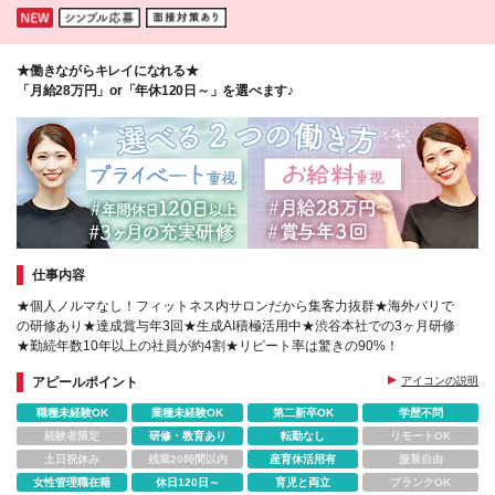
★働きながらキレイになれる★
「月給28万円」or「年休120日～」を選べます♪
仕事内容
★個人ノルマなし！フィットネス内サロンだから集客力抜群★海外バリで
の研修あり★達成賞与年3回★生成AI積極活用中★渋谷本社での3ヶ月研修
★勤続年数10年以上の社員が約4割★リピート率は驚きの90%！
アピールポイント
アイコンの説明
職種未経験OK
業種未経験OK
第二新卒OK
学歴不問
経験者限定
研修・教育あり
転勤なし
リモートOK
土日祝休み
残業20時間以内
産育休活用有
服装自由
女性管理職在籍
休日120日～
育児と両立
ブランクOK