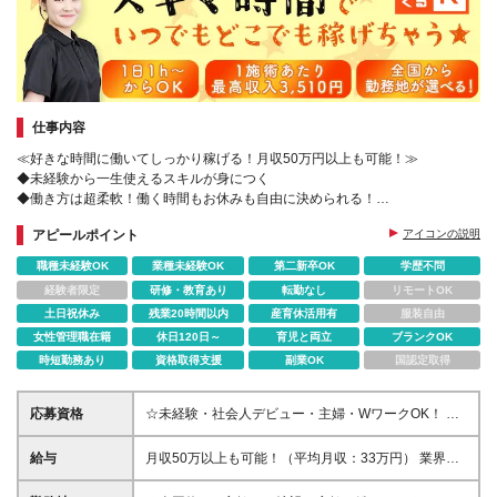
仕事内容
≪好きな時間に働いてしっかり稼げる！月収50万円以上も可能！≫
◆未経験から一生使えるスキルが身につく
◆働き方は超柔軟！働く時間もお休みも自由に決められる！
◆レッスン料も教材購入費も不要！
アピールポイント
アイコンの説明
職種未経験OK
業種未経験OK
第二新卒OK
学歴不問
経験者限定
研修・教育あり
転勤なし
リモートOK
土日祝休み
残業20時間以内
産育休活用有
服装自由
女性管理職在籍
休日120日～
育児と両立
ブランクOK
時短勤務あり
資格取得支援
副業OK
国認定取得
応募資格
☆未経験・社会人デビュー・主婦・WワークOK！ ☆
学歴不問 ★業種・職種ともに未経験の方、社会人未
経験の方、第2新卒の方、大歓迎 ★学歴や転職回数、
給与
月収50万以上も可能！（平均月収：33万円） 業界ト
就業ブランクは一切問いません ★週3日以上入店可能
ップ水準！60分コース1回につき2,088円～3,510円 ※
な方歓迎！ ＼定員埋まり次第終了／ 定員が埋まり次