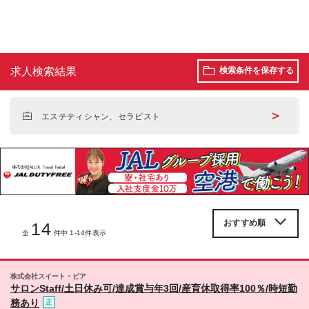
求人検索結果
検索条件を保存する
＞
エステティシャン、セラピスト
14
全
件中 1-14件表示
株式会社スイート・ピア
サロンStaff/土日休み可/達成賞与年3回/産育休取得率100％/時短勤
務あり