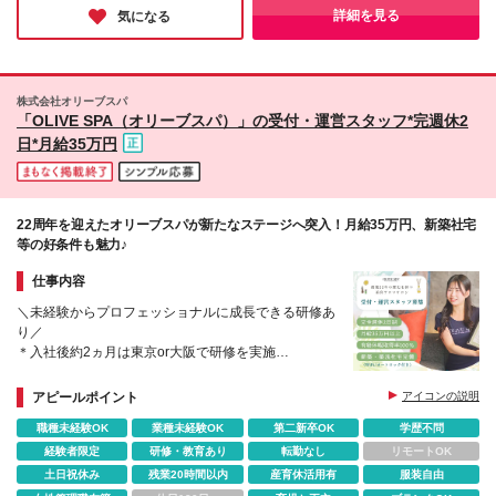
*PANTHEON新宿店/歌舞伎町 <中央区> *銀座店/銀座
関わる仕事で、安定と安心を手に入れながら自分らしく働きたい
詳細を見る
気になる
という方に、ぜひご応募いただきたい企業様です。
*PANTHEON銀座並木通り店/銀座 <世田谷区> *三宿
店/池尻 ■横浜 *横浜元町中華街店/中区 ■名古屋 *名古
屋錦店/中区 ■大阪 *PENT HOUSE堀江店/西区
*PANTHEON心斎橋店/中央区 *PANTHEON西梅田店/
株式会社オリーブスパ
北区 ■福岡 *PANTHEON西中洲店/中央区
「OLIVE SPA（オリーブスパ）」の受付・運営スタッフ*完週休2
日*月給35万円
22周年を迎えたオリーブスパが新たなステージへ突入！月給35万円、新築社宅
等の好条件も魅力♪
仕事内容
＼未経験からプロフェッショナルに成長できる研修あ
り／
＊入社後約2ヵ月は東京or大阪で研修を実施
＊店舗配属後もできる業務から少しずつスタート
＊残業月7h以内、完週休2日、有給取得率100％など
アピールポイント
アイコンの説明
働きやすさ◎
職種未経験OK
業種未経験OK
第二新卒OK
学歴不問
経験者限定
研修・教育あり
転勤なし
リモートOK
土日祝休み
残業20時間以内
産育休活用有
服装自由