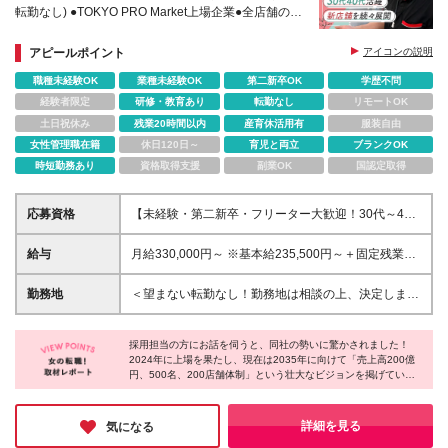
転勤なし) ●TOKYO PRO Market上場企業●全店舗の営
業時間を19時半から【19時】へ短縮
アピールポイント
アイコンの説明
職種未経験OK
業種未経験OK
第二新卒OK
学歴不問
経験者限定
研修・教育あり
転勤なし
リモートOK
土日祝休み
残業20時間以内
産育休活用有
服装自由
女性管理職在籍
休日120日～
育児と両立
ブランクOK
時短勤務あり
資格取得支援
副業OK
国認定取得
応募資格
【未経験・第二新卒・フリーター大歓迎！30代～40
代活躍中♪】 ●普通自動車免許をお持ちの方（AT限定
可） ●接客や営業など、人と接するお仕事の経験をお
給与
月給330,000円～ ※基本給235,500円～＋固定残業代
持ちの方（アルバイト経験でもOK！） ※学歴不問、
(45h分/77,000円～)＋一律手当17,500円～を含む ※超
ブランク不問です◎ ＼こんな方にピッタリです！／
過分は別途支給（実際の平均残業は月15h程度で
勤務地
＜望まない転勤なし！勤務地は相談の上、決定します
★不規則な生活から抜け出して安定したい方 ★人を
す！） ※試用期間6ヶ月 ∟給与：月給300,000円以上
＞ ・小倉南店 福岡県北九州市小倉南区葛原東1-1-28
喜ばせる仕事がしたい方 ★温かい人間関係の中で働
∟上記額にはみなし残業代（45時間分、月69,000円
・戸畑店 福岡県北九州市戸畑区一枝4-12-31 ・八幡西
きたい方 ★プライベートも大切にしたい方
～）を含み、超過分は全額支給いたします。 ∟その
採用担当の方にお話を伺うと、同社の勢いに驚かされました！
店 福岡県北九州市八幡西区御開3-31-27 ・小倉北店
2024年に上場を果たし、現在は2035年に向けて「売上高200億
他の待遇に差異はありません。 年齢・社歴に関係な
福岡県北九州市小倉北区三萩野1-1-12 ・電材センタ
円、500名、200店舗体制」という壮大なビジョンを掲げている
く、頑張りを正当に評価してスピーディに昇給・昇格
ーエコ南店 福岡県北九州市小倉南区湯川1丁目2-13 ・
そうです。「今の活況な事業の中で、社員には一番輝ける世界を
可能です！ 新卒入社半年で副店長に昇格した実績も
博多店 福岡県福岡市博多区東光2-3-23 ・福岡インタ
見つけてほしい」と語る通り、会社と共に自分自身も大きく成長
あります♪
ー店 福岡県糟屋郡粕屋町内橋西4丁目2-17 ・久留米上
できるワクワク感に満ちています！未経験から安心して挑戦でき
詳細を見る
気になる
る同社に、ぜひ応募してみてはいかがでしょうか♪
津BP店 福岡県久留米市荒木町白口1364-1 ・飯塚店