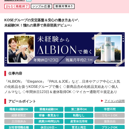
KOSEグループの安定基盤＆安心の働き方あり+°.
未経験OK！憧れの業界で美容部員デビュー♪
仕事内容
『ALBION』『Elegance』『PAUL＆JOE』など…日本やアジア中心に人気
の化粧品を扱うKOSEグループで働く ◇新商品含め化粧品支給あり◇個人
ノルマなし ◇年間休日123日＆連休取得OK ◇マイカー通勤可※規定あり
アピールポイント
アイコンの説明
職種未経験OK
業種未経験OK
第二新卒OK
学歴不問
経験者限定
研修・教育あり
転勤なし
リモートOK
土日祝休み
残業20時間以内
産育休活用有
服装自由
女性管理職在籍
休日120日～
育児と両立
ブランクOK