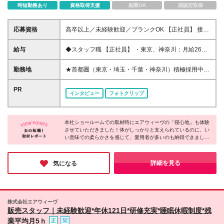
時短勤務あり
資格取得支援
副業OK
国認定取得
応募資格
高卒以上／未経験歓迎／ブランクOK 【正社員】 接客
経験1年以上の方（アルバイトも含） ◎カウンセリン
グ販売や店長としてスタッフを取りまとめたご経験が
給与
◆スタッフ職 【正社員】 ・東京、神奈川：月給26万
ある方は優遇します 【契約社員】 未経験OK ◎接客経
円～ ・千葉、埼玉、愛知：月給25万3000円～ 【契約
験のある方は歓迎します（アルバイト含む） ---- 契約
社員】 ・東京、神奈川：月給25万5000円～ ・千葉、
勤務地
★首都圏（東京・埼玉・千葉・神奈川）積極採用中！
の更新 有（契約期間満了時に判断） 更新上限 有
埼玉、愛知、京都、大阪：月給25万円～ ・北海道、
★新規店舗も続々とオープン中！未経験から早期に店
（通算契約期間の上限5年）
栃木、茨城、群馬、福井、岐阜、広島、福岡：月給23
長を目指せるチャンスも◎ ------------採用強化店舗-----
PR
インタビュー
フォトクリップ
万2000円～ ・その他の地域：月給21万5000円～ ※ス
--------- ■東京都 三越日本橋/松屋銀座/京王新宿/東急吉
キルや経験を考慮の上、優遇します ※試用期間（正社
祥寺/伊勢丹立川/ハンズ北千住 等 ■埼玉県 伊勢丹浦和/
員6ヶ月/契約社員3ヶ月）あり。その間も給与・待遇
イオンモールレイクタウン等 ■千葉県 柏高島屋/プレ
に差異なし ※給与は居住地に伴います ※残業代は全額
本社ショールームでの取材時にエアウィーヴの「寝心地」も体験
ミアム・アウトレット 酒々井 等 ■神奈川県 東急たま
させていただきました！体がしっかりと支えられているのに、い
支給
プラーザ/ジ・アウトレット湘南平塚 等 -------------------
い意味での柔らかさを感じて、愛用者が多いのも納得できまし
-------------------- 全国の百貨店・専門店で募集中！ ※勤
た。ブランド力が高いだけでなく、働いている方々も温かく、居
務地は希望を考慮 ※転居を伴う異動はなし ※ご家族の
心地の良さを感じられるのも同社の魅力。キャリアアップのチャ
転勤や希望のキャリアによって異動可能
ンスもあるので、これからさらに大きくなっていく同社でなら長
詳細を見る
気になる
期的な目線でキャリアが築けそうです。
株式会社エアウィーヴ
販売スタッフ｜未経験歓迎*年休121日*研修充実*睡眠休暇制度*残
業平均月5ｈ