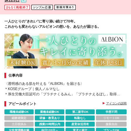
す。 収入UPの仕組みも整えており、 資格取得手当や
役職手当などもご用意しています！
一人ひとりの"きれい"に寄り添い続けて70年。
これからも変わらないアルビオンの想いを、あなたが届ける。
仕事内容
〈透明感のある肌を叶える『ALBION』を届ける〉
＊KOSEグループ｜個人ノルマなし
＊厚生労働大臣認可の「プラチナくるみん」「プラチナえるぼし」取得
＊年休123日｜残業月2hほど
アピールポイント
アイコンの説明
＊新商品などの化粧品支給
職種未経験OK
業種未経験OK
第二新卒OK
学歴不問
経験者限定
研修・教育あり
転勤なし
リモートOK
土日祝休み
残業20時間以内
産育休活用有
服装自由
女性管理職在籍
休日120日～
育児と両立
ブランクOK