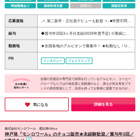
時短勤務あり
資格取得支援
副業OK
国認定取得
応募資格
‥+. 第二新卒・正社員デビューも歓迎 .+‥ ■学歴不問 ■
未経験OK ‥+. こんな方を求めています！ .+‥ □美容・
コスメ・スキンケアに興味・関心がある □スキンケ
給与
◆賞与年2回(3ヶ月分支給/2026年度予定) ※業績によ
ア・美容の知識・技術を身につけたい □人と接するこ
る ◆月収25万円を超えるスタートも可！ ◆入社初年
とが好き、人の相談に乗ることが多い □30代、40代、
度で年収380万円のメンバーも （東京・神奈川） ◆
勤務地
★全国各地のアルビオンで募集中！ ★転勤なし！U／
50代とずっと扱えるブランドを提案したい □接遇マナ
地域手当あり！残業代全額支給 ＜ 東京・神奈川 ＞ 月
Iターン歓迎！ ★お住まいを考慮し配属先を決定しま
ーをイチから学びたい 《入社日について》 ・2026年
給235,000円～月給265,000円＋賞与＋交通費全額支
す♪ *・゜゜・*:.。..。.:*・゜・*:.。. .。.:*・゜゜ ご自
PR
10月以降 ※応相談可 ・研修は東京都（港区）にて
インタビュー
フォトクリップ
給＋時間外手当 ＜ 埼玉・千葉・愛知・大阪・兵庫・
宅から通勤可能な地域（目安90分圏内）の店舗へ配属
10/21～10/26に実施予定 ・合宿形式にて行います 全
京都 ＞ 月給225,000円～月給255,000円＋同上 ＜ 宮
当社規定により、勤務地によってはマイカー通勤も可
国から集まる同期と一緒に、合宿形式で研修をスター
城・静岡・岐阜・滋賀・奈良・石川・広島・福岡 ＞
*・゜゜・*:.。..。.:*・゜・*:.。. .。.:*・゜゜ ＼ 以下の
ト！同じ時期に入社した仲間と励まし合いながら学べ
月給215,000円～月給245,000円＋同上 ＜ その他都道
全国の百貨店や専門店で採用を行っているアルビオン。コーセー
エリアは特に積極採用中！ ／ 東京23区、千葉県エリ
るので、初めての環境でも心強く安心です◎研修期間
グループならではの知名度と信頼感のもと、誰もが知る有名ブラ
府県 ＞ 月給210,000円～月給240,000円＋同上 ※経
ア、浜松市、大分市 *・゜゜・*:.。..。.:*・゜・*:.。.
も楽しく充実した時間を過ごせます♪
ンドの美容部員として、自信を持ってお客様に提案できるのが魅
験・スキルを考慮の上、当社規定に基づいて決定しま
.。.:*・゜゜ ＜その他 募集エリア＞ 青森県、宮城県、
力です！
す。 ※上記の金額は一律支給の地域手当を含みます。
茨城県、栃木県、埼玉県、千葉県、東京都、神奈川
【年間休日123日／残業月平均2.1時間／育休復職率95％】と、
※入社日から6ヶ月間の試用期間あり。 その間の待
県、新潟県、山梨県、長野県、岐阜県、静岡県、愛知
働きやすさも抜群。実際に勤続年数は8.8年と、女性が長く活躍
詳細を見る
気になる
遇条件面での変更はありません。 《年収アップ例》
しています。ゆとりある働き方をしながら、お客様に必要な接客
県、三重県、滋賀県、京都府、大阪府、兵庫県、広島
をお届けしたい方にオススメです♪
▼入社1年目…年収360万円 ▼入社2年目…年収370万
県、山口県、徳島県、福岡県、長崎県、大分県、宮崎
円 ▼入社3年目…年収380万円（役職手当含む） ▼入
県 ※以下、本求人の【勤務地一覧】はあくまで一例と
社5年目…年収400万円～（役職手当含む） ※東京都
なります。 (変更の範囲)上記を除く当社関連勤務地
株式会社モンロワール 恵比寿Office
在住の場合・賞与2回含む 《ゆくゆくは》 将来的には
神戸発『モンロワール』のチョコ販売★未経験歓迎／賞与年3回／
［店舗運営を行うマネジメント］や ［複数店舗を統