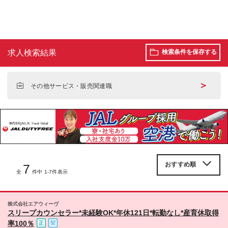
求人検索結果
検索条件を保存する
＞
その他サービス・販売関連職
7
全
件中 1-7件表示
株式会社エアウィーヴ
スリープカウンセラー*未経験OK*年休121日*転勤なし*産育休取得
率100％