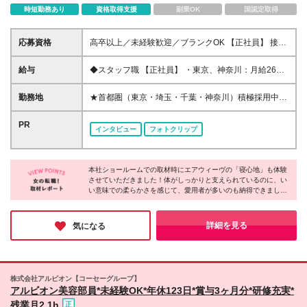
時短勤務あり
資格取得支援
副業OK
国認定取得
応募資格
高卒以上／未経験歓迎／ブランクOK 【正社員】 接客
経験1年以上の方（アルバイトも含） ◎カウンセリン
グ販売や店長としてスタッフを取りまとめたご経験が
給与
◆スタッフ職 【正社員】 ・東京、神奈川：月給26万
ある方は優遇します 【契約社員】 未経験OK ◎接客経
円～ ・千葉、埼玉、愛知：月給25万3000円～ 【契約
験のある方は歓迎します（アルバイト含む） ---- 契約
社員】 ・東京、神奈川：月給25万5000円～ ・千葉、
勤務地
★首都圏（東京・埼玉・千葉・神奈川）積極採用中！
の更新 有（契約期間満了時に判断） 更新上限 有
埼玉、愛知、京都、大阪：月給25万円～ ・北海道、
★新規店舗も続々とオープン中！未経験から早期に店
（通算契約期間の上限5年）
栃木、茨城、群馬、福井、岐阜、広島、福岡：月給23
長を目指せるチャンスも◎ ------------採用強化店舗-----
PR
インタビュー
フォトクリップ
万2000円～ ・その他の地域：月給21万5000円～ ※ス
--------- ■東京都 三越日本橋/松屋銀座/京王新宿/東急吉
キルや経験を考慮の上、優遇します ※試用期間（正社
祥寺/伊勢丹立川/ハンズ北千住 等 ■埼玉県 伊勢丹浦和/
員6ヶ月/契約社員3ヶ月）あり。その間も給与・待遇
イオンモールレイクタウン等 ■千葉県 柏高島屋/プレ
に差異なし ※給与は居住地に伴います ※残業代は全額
本社ショールームでの取材時にエアウィーヴの「寝心地」も体験
ミアム・アウトレット 酒々井 等 ■神奈川県 東急たま
させていただきました！体がしっかりと支えられているのに、い
支給
プラーザ/ジ・アウトレット湘南平塚 等 -------------------
い意味での柔らかさを感じて、愛用者が多いのも納得できまし
-------------------- 全国の百貨店・専門店で募集中！ ※勤
た。ブランド力が高いだけでなく、働いている方々も温かく、居
務地は希望を考慮 ※転居を伴う異動はなし ※ご家族の
心地の良さを感じられるのも同社の魅力。キャリアアップのチャ
転勤や希望のキャリアによって異動可能
ンスもあるので、これからさらに大きくなっていく同社でなら長
詳細を見る
気になる
期的な目線でキャリアが築けそうです。
株式会社アルビオン【コーセーグループ】
アルビオン美容部員*未経験OK*年休123日*賞与3ヶ月分*研修充実*
残業月2.1h