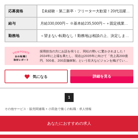
応募資格
【未経験・第二新卒・フリーター大歓迎！20代活躍中
♪】 ●普通自動車免許をお持ちの方（AT限定可） ●接
客や営業など、人と接するお仕事の経験をお持ちの方
給与
月給330,000円～ ※基本給235,500円～＋固定残業代
（アルバイト経験でもOK！） ※学歴不問、ブランク
(45h分/77,000円～)＋一律手当17,500円～を含む ※超
不問です◎ ＼こんな方にピッタリです！／ ★不規則
過分は別途支給（実際の平均残業は月15h程度で
勤務地
＜望まない転勤なし！勤務地は相談の上、決定します
な生活から抜け出して安定したい方 ★人を喜ばせる
す！） ※試用期間6ヶ月 ∟給与：月給300,000円以上
＞ ・小倉南店 福岡県北九州市小倉南区葛原東1-1-28
仕事がしたい方 ★温かい人間関係の中で働きたい方
∟上記額にはみなし残業代（45時間分、月69,000円
・戸畑店 福岡県北九州市戸畑区一枝4-12-31 ・八幡西
★プライベートも大切にしたい方
～）を含み、超過分は全額支給いたします。 ∟その
採用担当の方にお話を伺うと、同社の勢いに驚かされました！
店 福岡県北九州市八幡西区御開3-31-27 ・小倉北店
2024年に上場を果たし、現在は2035年に向けて「売上高200億
他の待遇に差異はありません。 年齢・社歴に関係な
福岡県北九州市小倉北区三萩野1-1-12 ・電材センタ
円、500名、200店舗体制」という壮大なビジョンを掲げている
く、頑張りを正当に評価してスピーディに昇給・昇格
ーエコ南店 福岡県北九州市小倉南区湯川1丁目2-13 ・
そうです。「今の活況な事業の中で、社員には一番輝ける世界を
可能です！ 新卒入社半年で副店長に昇格した実績も
博多店 福岡県福岡市博多区東光2-3-23 ・福岡インタ
見つけてほしい」と語る通り、会社と共に自分自身も大きく成長
あります♪
ー店 福岡県糟屋郡粕屋町内橋西4丁目2-17 ・久留米上
できるワクワク感に満ちています！未経験から安心して挑戦でき
詳細を見る
気になる
る同社に、ぜひ応募してみてはいかがでしょうか♪
津BP店 福岡県久留米市荒木町白口1364-1 ・飯塚店
福岡県飯塚市秋松912 ・下関店 山口県下関市勝谷新
町1-10-11 ・宜野湾店 沖縄県宜野湾市我如古448 ・う
るま店 沖縄県宜野湾市我如古448 ・沖縄豊見城店 沖
1
縄県豊見城市座安152-1 ・安佐北店 広島県広島市安佐
北区可部7-1-29 ・熊本けやき通り店 熊本市南区馬渡2
その他サービス・販売関連職 × 小田急で働くの転職・求人情報
丁目16-15 ・佐賀駅前店 佐賀県佐賀市神野東2丁目5-
17 ・宮崎新名爪店 宮崎県宮崎市新名爪1438-2 (変更
あなたにおすすめの求人
の範囲)上記を除く当社関連勤務地