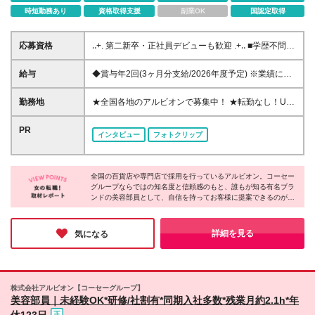
時短勤務あり
資格取得支援
副業OK
国認定取得
応募資格
‥+. 第二新卒・正社員デビューも歓迎 .+‥ ■学歴不問 ■
未経験OK ‥+. こんな方を求めています！ .+‥ □美容・
コスメ・スキンケアに興味・関心がある □スキンケ
給与
◆賞与年2回(3ヶ月分支給/2026年度予定) ※業績によ
ア・美容の知識・技術を身につけたい □人と接するこ
る ◆月収25万円を超えるスタートも可！ ◆入社初年
とが好き、人の相談に乗ることが多い □30代、40代、
度で年収380万円のメンバーも （東京・神奈川） ◆
勤務地
★全国各地のアルビオンで募集中！ ★転勤なし！U／
50代とずっと扱えるブランドを提案したい □接遇マナ
地域手当あり！残業代全額支給 ＜ 東京・神奈川 ＞ 月
Iターン歓迎！ ★お住まいを考慮し配属先を決定しま
ーをイチから学びたい 《入社日について》 ・2026年
給235,000円～月給265,000円＋賞与＋交通費全額支
す♪ *・゜゜・*:.。..。.:*・゜・*:.。. .。.:*・゜゜ ご自
PR
10月以降 ※応相談可 ・研修は東京都（港区）にて
インタビュー
フォトクリップ
給＋時間外手当 ＜ 埼玉・千葉・愛知・大阪・兵庫・
宅から通勤可能な地域（目安90分圏内）の店舗へ配属
10/21～10/26に実施予定 ・合宿形式にて行います 全
京都 ＞ 月給225,000円～月給255,000円＋同上 ＜ 宮
当社規定により、勤務地によってはマイカー通勤も可
国から集まる同期と一緒に、合宿形式で研修をスター
城・静岡・岐阜・滋賀・奈良・石川・広島・福岡 ＞
*・゜゜・*:.。..。.:*・゜・*:.。. .。.:*・゜゜ ＼ 以下の
ト！同じ時期に入社した仲間と励まし合いながら学べ
月給215,000円～月給245,000円＋同上 ＜ その他都道
全国の百貨店や専門店で採用を行っているアルビオン。コーセー
エリアは特に積極採用中！ ／ 東京23区、千葉県エリ
るので、初めての環境でも心強く安心です◎研修期間
グループならではの知名度と信頼感のもと、誰もが知る有名ブラ
府県 ＞ 月給210,000円～月給240,000円＋同上 ※経
ア、浜松市、大分市 *・゜゜・*:.。..。.:*・゜・*:.。.
も楽しく充実した時間を過ごせます♪
ンドの美容部員として、自信を持ってお客様に提案できるのが魅
験・スキルを考慮の上、当社規定に基づいて決定しま
.。.:*・゜゜ ＜その他 募集エリア＞ 青森県、宮城県、
力です！
す。 ※上記の金額は一律支給の地域手当を含みます。
茨城県、栃木県、埼玉県、千葉県、東京都、神奈川
【年間休日123日／残業月平均2.1時間／育休復職率95％】と、
※入社日から6ヶ月間の試用期間あり。 その間の待
県、新潟県、山梨県、長野県、岐阜県、静岡県、愛知
働きやすさも抜群。実際に勤続年数は8.8年と、女性が長く活躍
詳細を見る
気になる
遇条件面での変更はありません。 《年収アップ例》
しています。ゆとりある働き方をしながら、お客様に必要な接客
県、三重県、滋賀県、京都府、大阪府、兵庫県、広島
をお届けしたい方にオススメです♪
▼入社1年目…年収360万円 ▼入社2年目…年収370万
県、山口県、徳島県、福岡県、長崎県、大分県、宮崎
円 ▼入社3年目…年収380万円（役職手当含む） ▼入
県 ※以下、本求人の【勤務地一覧】はあくまで一例と
社5年目…年収400万円～（役職手当含む） ※東京都
なります。 (変更の範囲)上記を除く当社関連勤務地
株式会社アルビオン【コーセーグループ】
在住の場合・賞与2回含む 《ゆくゆくは》 将来的には
美容部員｜未経験OK*研修/社割有*同期入社多数*残業月約2.1h*年
［店舗運営を行うマネジメント］や ［複数店舗を統
休123日
括するトレーナー］といった ポジションも目指せま