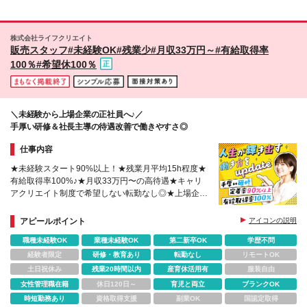
福岡県飯塚市秋松912 ・下関店 山口県下関市勝谷新
町1-10-11 ・宜野湾店 沖縄県宜野湾市我如古448 ・う
るま店 沖縄県宜野湾市我如古448 ・沖縄豊見城店 沖
株式会社ライフクリエイト
縄県豊見城市座安152-1 ・安佐北店 広島県広島市安佐
販売スタッフ#未経験OK#残業少#月収33万円～#有給取得率
北区可部7-1-29 ・熊本けやき通り店 熊本市南区馬渡2
100％#希望休100％
丁目16-15 ・佐賀駅前店 佐賀県佐賀市神野東2丁目5-
17 ・宮崎新名爪店 宮崎県宮崎市新名爪1438-2 (変更
の範囲)上記を除く当社関連勤務地
＼未経験から上場企業の正社員へ♪／
手厚い研修＆社長主導の待遇改善で働きやすさ◎
仕事内容
★未経験スタート90%以上！★残業月平均15h程度★
有給取得率100%♪★月収33万円〜の高待遇★キャリ
アクリエイト制度で希望しない転勤なし◎★上場企業
の安定感抜群！★全店舗の営業時間を19時半から
【19時】へ短縮
アピールポイント
アイコンの説明
職種未経験OK
業種未経験OK
第二新卒OK
学歴不問
経験者限定
研修・教育あり
転勤なし
リモートOK
土日祝休み
残業20時間以内
産育休活用有
服装自由
女性管理職在籍
休日120日～
育児と両立
ブランクOK
時短勤務あり
資格取得支援
副業OK
国認定取得