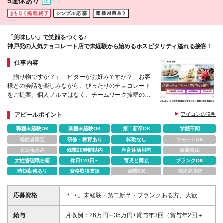
5連休あり
括するトレーナー］といった ポジションも目指せま
す。 収入UPの仕組みも整えており、 資格取得手当や
役職手当などもご用意しています！
「美味しい」で笑顔をつくる♪
神戸発の人気チョコレート店で未経験から始めるホスピタリティ溢れる接客！
仕事内容
「贈り物ですか？」「ビターがお好みですか？」お客
様との会話を楽しみながら、ぴったりのチョコレート
をご提案。個人ノルマはなく、チームワーク抜群の職
場で、あなたの笑顔とホスピタリティを活かしません
か？
アピールポイント
アイコンの説明
職種未経験OK
業種未経験OK
第二新卒OK
学歴不問
経験者限定
研修・教育あり
転勤なし
リモートOK
土日祝休み
残業20時間以内
産育休活用有
服装自由
女性管理職在籍
休日120日～
育児と両立
ブランクOK
時短勤務あり
資格取得支援
副業OK
国認定取得
応募資格
＊°⋆。未経験・第二新卒・ブランクある方、大歓
迎！。⋆゜＊ ★学歴不問／職歴不問 ★20代・30代・
40代まで幅広く活躍中 ★社会人デビューも応援しま
給与
月収例：26万円～35万円+賞与年3回（賞与年2回＋業
す！ 【こんな方にピッタリです！】 ◎スイーツ、チ