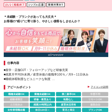
＊未経験・ブランクがあっても大丈夫＊
お客様の“眠り”に寄り添う、やさしい接客をしませんか？
仕事内容
■座学・店舗OJT・フォローアップなど研修充実
■残業月平均5h未満／産育休後の復職率100％／月9～11日休み
■睡眠休暇制度などユニークな制度
■新店舗が続々オープン！未経験から早期に店長を目指せる
アピールポイント
アイコンの説明
職種未経験OK
業種未経験OK
第二新卒OK
学歴不問
経験者限定
研修・教育あり
転勤なし
リモートOK
土日祝休み
残業20時間以内
産育休活用有
服装自由
女性管理職在籍
休日120日～
育児と両立
ブランクOK