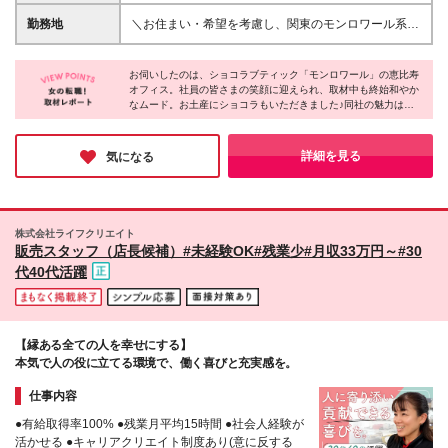
績賞与※2025年業績賞与支給実績あり） 年収例：380
ョコレートが大好きな方 ◎人と話すこと、喜ばせる
万円～500万円 ★月給24万～31万円+賞与年3回（賞
勤務地
＼お住まい・希望を考慮し、関東のモンロワール系列
ことが好きな方 ◎「ありがとう」と言われることに
与年2回＋業績賞与※2025年業績賞与支給実績あり）
店舗へ配属／ ★駅近・ナカ店舗もあり！お住まいと
やりがいを感じる方 ◎プライベートも大切にしなが
◇昇給年1回 ◇交通費支給(月24,000円まで) ◇社会保
希望を考慮し配属先を決定します。 東京・埼玉・千
らメリハリをつけて働きたい方 ◎安定企業で腰を据
険完備 ※経験・スキルを考慮して、当社規定により決
お伺いしたのは、ショコラブティック「モンロワール」の恵比寿
葉・神奈川にあるモンロワール系列店舗にてご勤務い
えて、長くキャリアを築きたい方 ◎個人ノルマでは
オフィス。社員の皆さまの笑顔に迎えられ、取材中も終始和やか
定いたします。 ※時間外手当は1分単位で全額支給 ※
ただきます。 ※エリアにより姉妹ブランド店舗勤務が
なムード。お土産にショコラもいただきました♪同社の魅力は
なくチームで協力して働きたい方 ★人物重視の採用
試用期間なし ★年1回の昇給では、社員全員が給与
可能かお伺いする場合がございます。 ※オープン予定
「お客様の笑顔のために」という想いで最高の接客・店舗運営を
です！ アパレルや飲食、一般事務、保育士など、先
UPを実現！ ★販売スタッフからスタートし、副店
店舗の場合は、近隣店舗にてオープンまで勤務。 ◆
行っている点。リピーターのお客様が多い点も、やりがいを感じ
輩たちの9割が未経験からスタートし、個性を活かし
長、店長、マネージャーとステップアップしていくご
東京エリア ★渋谷マークシティ店（6月OPEN／オー
やすいポイントだと思います！未経験から販売に挑戦したい方や
詳細を見る
気になる
て活躍しています！ 「はじめての正社員」「久しぶ
とに給与も着実に上がっていきます。 経験・スキル
経験を活かしてステップアップしたい方にピッタリです♪
プニングスタッフ募集♪） 麻布十番店、銀座みゆき通
りの社会復帰」という方も安心してご応募ください。
に応じて、スピード昇給・昇格も十分可能です。 明
り店、グランデュオ立川店、北千住マルイ店、日本橋
「チョコレートが好き」「接客が好き」といった率直
確な評価基準があり、日々の頑張りが収入に直結しま
高島屋店、京王新宿店、東武池袋店、小田急町田店、
な想いをお聞かせください。まずはお話ししましょ
す。 ★店舗での売上目標はありますが、個人ノルマ
西武池袋店、自由が丘店、東急吉祥寺店、東急渋谷ヒ
う！
株式会社ライフクリエイト
はありません。 チーム全体で協力して目標達成を目
カリエ店、東急二子玉川店、丸井錦糸町店、松坂屋上
販売スタッフ（店長候補）#未経験OK#残業少#月収33万円～#30
指すため、チームワークの良さが自慢です。店舗目標
野店、グランデュオ蒲田店、恵比寿店、東京大丸店、
代40代活躍
を達成した際には、業績賞与としてしっかり還元され
日本橋三越店 ◆神奈川エリア そごう横浜店、京急上
るためモチベーション高く働けます！
大岡店、小田急ふじさわ店、東急たまプラーザ店 ◆
千葉エリア 東武船橋店、そごう千葉店、ペリエ稲毛
店 ◆埼玉エリア 西武所沢店、そごう大宮店、丸広川
【縁ある全ての人を幸せにする】
越店 ※新規オープン店舗の場合は、近隣の店舗で研修
本気で人の役に立てる環境で、働く喜びと充実感を。
を行った後に配属
仕事内容
●有給取得率100% ●残業月平均15時間 ●社会人経験が
活かせる ●キャリアクリエイト制度あり(意に反する