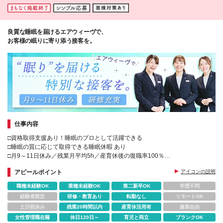
良質な睡眠を届けるエアウィーヴで、
お客様の眠りに寄り添う接客を。
仕事内容
□資格取得支援あり！睡眠のプロとして活躍できる
□睡眠の質に応じて取得できる睡眠休暇 あり
□月9～11日休み／残業月平均5h／産育休後の復職率100％
□新店舗続々オープン！未経験から早期に店長を目指せる
アピールポイント
アイコンの説明
職種未経験OK
業種未経験OK
第二新卒OK
学歴不問
経験者限定
研修・教育あり
転勤なし
リモートOK
土日祝休み
残業20時間以内
産育休活用有
服装自由
女性管理職在籍
休日120日～
育児と両立
ブランクOK