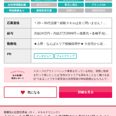
女性管理職在籍
休日120日～
育児と両立
ブランクOK
時短勤務あり
資格取得支援
副業OK
国認定取得
応募資格
＊20～30代活躍＊経験スキルは全く問いません！＊ ■
未経験歓迎 ■高卒以上 ***こんな方にピッタリ*** ◎人
と接することが好き ◎小さなことによく気がつく ◎
給与
月給24万円～月給27万3999円＋残業代＋各種手当(経
面倒見がいいと言われる ***社員の声をご紹介*** Aさ
験による) ※試用期間3ヶ月あり（条件に変更はありま
ん（20代）：自由な勤務時間が一番の魅力ポイント！
せん） ※上記金額には固定残業代（月20時間分、
勤務地
★上野・なんばエリア積極採用中★ ※自宅から近い＜
Bさん（20代）：スタッフに感謝されることがやりが
31,089円分～）を含みます ※20時間を超過した際は
ルミネ、マルイ等＞の@cosme STOREのレジ部門の
いです Cさん（30代）：アルバイト時代のスタッフリ
別途残業代を支給いたします
運営・管理をお任せします（週4日ほど現場で勤務い
PR
ーダーの経験が活かせてます ***こんな方が活躍*** ・
インタビュー
フォトクリップ
ただきます） ※店舗ごとに営業所の配属が異なります
前職やバイト時代に接客もしくはレジをしていた ・
■東京本社：東京都渋谷区千駄ヶ谷5-18-20 代々木フ
バイト時代のシフト作成が楽しかった ・次は教える
ォレストビル9階 ～店舗～ ・@cosme STORE ルミネ
側になりたかった
スタッフのアウトソーシング事業を行っている同社。実際に取材
有楽町店：東京都千代田区有楽町2-5-1 ルミネ有楽町
を行って感じたことは“女性がキャリアを諦めることなく働ける会
1 7F ・@cosme STORE 上野マルイ店：東京都台東区
社”であることです◎産育休の活用実績や時短勤務はもちろんです
上野6丁目15−1 マルイ店 B1F ■大阪営業所：大阪府大
が、何事も相談しやすい雰囲気。ライフイベントを経ても活躍す
阪市中央区道修町3-4-11 新芝川ビル5階 500号室
る女性が多く、「キャリアを諦めることなく活躍し続けたい」と
・@cosme STORE MiSUGI なんばウォーク店：大阪
いうお気持ちの方が、安心して働き続けられる環境を整えられて
詳細を見る
気になる
いました。
府大阪市中央区難波1丁目虹のまち3-6号 ※変更の範
囲：上記を除く当社関連勤務地
医療法人社団日昇会（Ｄｒ．ＡＧＡクリニック）