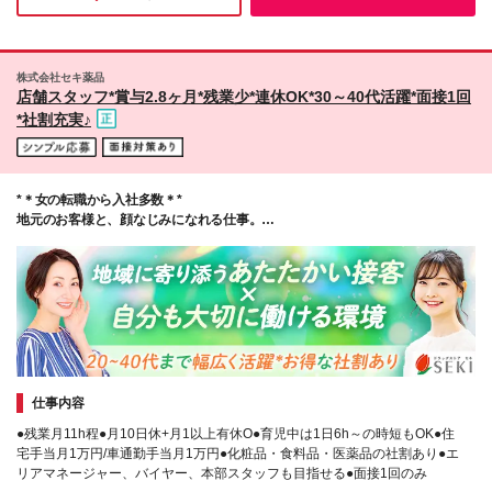
嬉しいポイントだと感じました！
株式会社セキ薬品
店舗スタッフ*賞与2.8ヶ月*残業少*連休OK*30～40代活躍*面接1回
*社割充実♪
*＊女の転職から入社多数＊*
地元のお客様と、顔なじみになれる仕事。
あなたのペースで働けます◎
仕事内容
●残業月11h程●月10日休+月1以上有休O●育児中は1日6h～の時短もOK●住
宅手当月1万円/車通勤手当月1万円●化粧品・食料品・医薬品の社割あり●エ
リアマネージャー、バイヤー、本部スタッフも目指せる●面接1回のみ