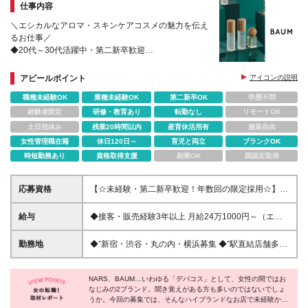
仕事内容
＼エシカルなアロマ・スキンケアコスメの魅力を伝え
るお仕事／
◆20代～30代活躍中・第二新卒歓迎
◆資生堂ブランドの安定基盤あり
◆女性社員多数活躍中／産育休の取得・復帰実績あり
アピールポイント
アイコンの説明
◆清潔感のあるネイルOK
職種未経験OK
業種未経験OK
第二新卒OK
学歴不問
経験者限定
研修・教育あり
転勤なし
リモートOK
土日祝休み
残業20時間以内
産育休活用有
服装自由
女性管理職在籍
休日120日～
育児と両立
ブランクOK
時短勤務あり
資格取得支援
副業OK
国認定取得
応募資格
【☆未経験・第二新卒歓迎！年数回の限定採用☆】
◆20代～30代活躍中 ◆高卒以上 ＊…こんなあなたに
オススメ…＊ ○コスメ・フレグランスが好きな方 ○オ
給与
◆接客・販売経験3年以上 月給24万1000円～（エリ
ーガニックコスメやサステナブルに興味がある方 ＊
ア手当含む）＋昇給年1回＋賞与年1回 ◆未経験者／
2026年1月より、ストアタレントを働きやすい環境を
接客・販売経験3年未満 月給21万5000円～（エリア
勤務地
◆⁺新宿・渋谷・丸の内・横浜募集 ◆⁺駅直結店舗多
整える為、 正社員採用へ移行しました。
手当含む）＋昇給年1回＋賞与年1回 ※経験・スキル
数！ ◆⁺転勤なし 以下の店舗より、配属先を決定いた
を考慮して決定いたします ※残業代は全額支給いたし
します。 ■BAUM 伊勢丹新宿店本館地下２階ビューテ
ます ※試用期間3カ月（期間中の給与・雇用形態・そ
NARS、BAUM…いわゆる「デパコス」として、女性の間ではお
ィーアポセカリー ■BAUM ルミネ新宿店 ■BAUM 新丸
なじみの2ブランド。聞き覚えがある方も多いのではないでしょ
の他待遇に差異なし）
ビル ■BAUM 渋谷スクランブルスクエア＋Ｑ（プラス
うか。今回の募集では、そんなハイブランドなお店で未経験から
ク）ビューティー店 ■BAUM NEWoMan横浜店 （変更