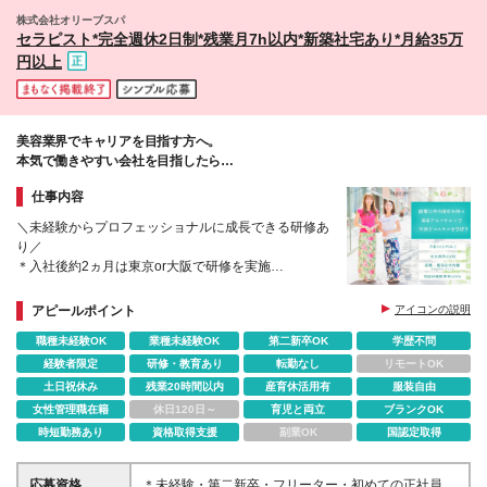
株式会社オリーブスパ
セラピスト*完全週休2日制*残業月7h以内*新築社宅あり*月給35万
円以上
美容業界でキャリアを目指す方へ。
本気で働きやすい会社を目指したら
業界最高級の好待遇になりました。
仕事内容
＼未経験からプロフェッショナルに成長できる研修あ
り／
＊入社後約2ヵ月は東京or大阪で研修を実施
＊店舗配属後もできる業務から少しずつスタート
＊残業月7h以内、完週休2日、有給取得率100％など
アピールポイント
アイコンの説明
働きやすさ◎
職種未経験OK
業種未経験OK
第二新卒OK
学歴不問
経験者限定
研修・教育あり
転勤なし
リモートOK
土日祝休み
残業20時間以内
産育休活用有
服装自由
女性管理職在籍
休日120日～
育児と両立
ブランクOK
時短勤務あり
資格取得支援
副業OK
国認定取得
応募資格
＊未経験・第二新卒・フリーター・初めての正社員と