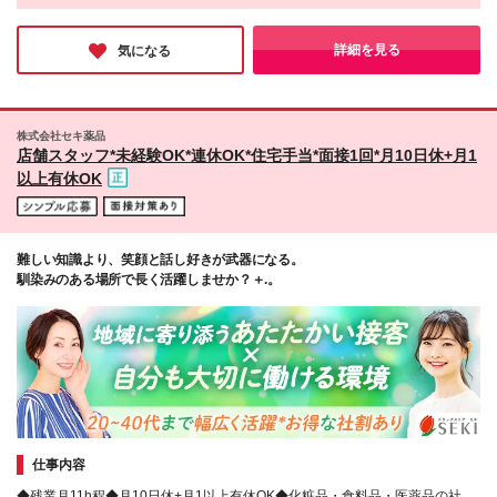
.。.:*・゜゜ ＜その他 募集エリア＞ 青森県、宮城県、
力です！
す。 ※上記の金額は一律支給の地域手当を含みます。
茨城県、栃木県、埼玉県、千葉県、東京都、神奈川
【年間休日123日／残業月平均2.1時間／育休復職率95％】と、
※入社日から6ヶ月間の試用期間あり。 その間の待
県、新潟県、山梨県、長野県、岐阜県、静岡県、愛知
働きやすさも抜群。実際に勤続年数は8.8年と、女性が長く活躍
詳細を見る
気になる
遇条件面での変更はありません。 《年収アップ例》
しています。ゆとりある働き方をしながら、お客様に必要な接客
県、三重県、滋賀県、京都府、大阪府、兵庫県、広島
をお届けしたい方にオススメです♪
▼入社1年目…年収360万円 ▼入社2年目…年収370万
県、山口県、徳島県、福岡県、長崎県、大分県、宮崎
円 ▼入社3年目…年収380万円（役職手当含む） ▼入
県 ※以下、本求人の【勤務地一覧】はあくまで一例と
社5年目…年収400万円～（役職手当含む） ※東京都
なります。 (変更の範囲)上記を除く当社関連勤務地
株式会社セキ薬品
在住の場合・賞与2回含む 《ゆくゆくは》 将来的には
店舗スタッフ*未経験OK*連休OK*住宅手当*面接1回*月10日休+月1
［店舗運営を行うマネジメント］や ［複数店舗を統
以上有休OK
括するトレーナー］といった ポジションも目指せま
す。 収入UPの仕組みも整えており、 資格取得手当や
役職手当などもご用意しています！
難しい知識より、笑顔と話し好きが武器になる。
馴染みのある場所で長く活躍しませか？＋.。
仕事内容
◆残業月11h程◆月10日休+月1以上有休OK◆化粧品・食料品・医薬品の社