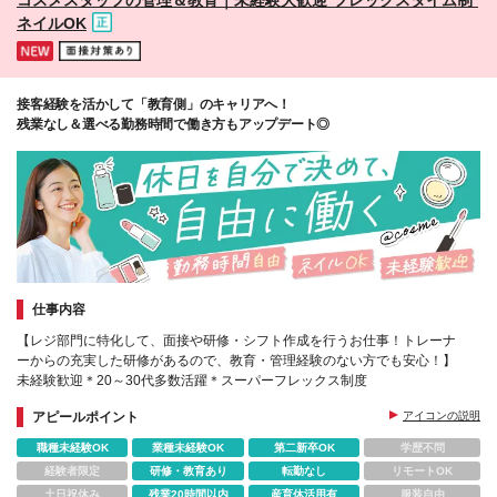
ネイルOK
接客経験を活かして「教育側」のキャリアへ！
残業なし＆選べる勤務時間で働き方もアップデート◎
仕事内容
【レジ部門に特化して、面接や研修・シフト作成を行うお仕事！トレーナ
ーからの充実した研修があるので、教育・管理経験のない方でも安心！】
未経験歓迎＊20～30代多数活躍＊スーパーフレックス制度
アピールポイント
アイコンの説明
職種未経験OK
業種未経験OK
第二新卒OK
学歴不問
経験者限定
研修・教育あり
転勤なし
リモートOK
土日祝休み
残業20時間以内
産育休活用有
服装自由