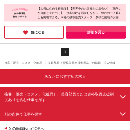
・人と話すことが好きな方 【元グランドスタッフも
シフト（22時から翌7時にかかるシフト）に勤務した
港 第3ターミナル：東京都大田区羽田空港2-6-5 （変
多数活躍中！】 「ワークライフバランスを大切にし
場合1回500円追加支給 ┗月額平均支給実績5,000円
【お得に住める寮完備】【世界中のお客様との出会い】【語学力
更の範囲）上記を除く当社関連勤務地
ながら、この先も長く空港で働き続けたい」と当社に
が自然と身につく】…接客経験を活かしながら、憧れの一人暮ら
※残業代は全額支給 ※交通費全額支給 ※試用期間中(3
しも実現できる、同社の接客販売スタッフ！多様な国籍のお客様
転職したスタッフも少なくありません。お客様一人ひ
ヶ月間)の給与・待遇に変更はございません。 〈年収
をおもてなしする楽しさを味わえるのは、空港という特別な場所
とりに向き合って提案をする、接客の時間を楽しんで
例〉 370万円～目安（年収は業績・人事考課により変
ならではだと感じました♪海外の人との会話を楽しんだり、接客
います♪ **ここまで読んでくださったあなたに** 選考
動あり） ※上記は賞与を満額支給した場合の想定年収
スキルを高めたいという方にはピッタリの環境ではないでしょう
詳細を見る
気になる
通過のポイントを選考プロセス欄に記載しておりま
です。 ※初年度は入社時期により賞与支給額が異なる
か！
す！ ぜひご覧ください(^^♪
ため、上記年収例を下回る場合があります
1
接客・販売（コスメ、化粧品）、美容部員 × 資格取得支援制度ありの転職・求人情報
あなたにおすすめの求人
接客・販売（コスメ、化粧品）、美容部員または資格取得支援制
度ありを含む仕事を探す
別の条件で仕事を探す
女の転職typeTOPへ