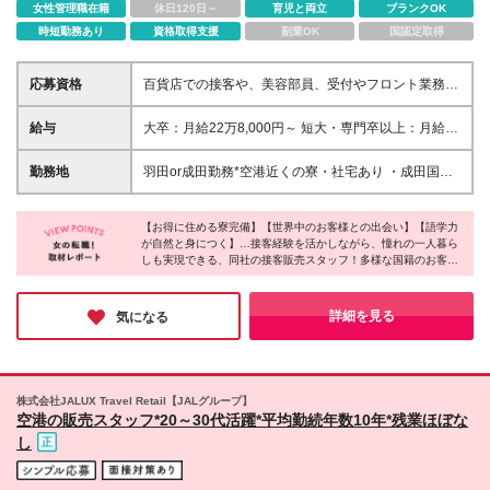
女性管理職在籍
休日120日～
育児と両立
ブランクOK
時短勤務あり
資格取得支援
副業OK
国認定取得
応募資格
百貨店での接客や、美容部員、受付やフロント業務経
験をお持ちの方は大歓迎！ お客様と話すことが好き
な方、海外の文化に触れることが好きな方はきっと楽
給与
大卒：月給22万8,000円～ 短大・専門卒以上：月給22
しめるお仕事です♪（接客未経験の方もご相談くださ
万2,000円～ ※一律交代勤務手当 月額固定支給分
い◎） ※学歴不問 ※外国籍の場合はN1以上を取得さ
10,000円含む ※月給は経験・スキルを考慮し、当社
勤務地
羽田or成田勤務*空港近くの寮・社宅あり ・成田国際
れている方を想定しています 【以下のような方にピ
規定により決定します。 ※交代勤務手当変動分 該当
空港 第2ターミナル：千葉県成田市古込1−1 ・羽田空
ッタリ★】 ・生きた英語や中国語を学びたい方 ・一
シフト（22時から翌7時にかかるシフト）に勤務した
港 第3ターミナル：東京都大田区羽田空港2-6-5
人暮らしを始めたい方 ・人と話すことが好きな方
場合1回500円追加支給 ┗月額平均支給実績5,000円
【お得に住める寮完備】【世界中のお客様との出会い】【語学力
【元グランドスタッフも多数活躍中！】 「ワークラ
が自然と身につく】…接客経験を活かしながら、憧れの一人暮ら
※残業代は全額支給 ※交通費全額支給 ※試用期間中(3
しも実現できる、同社の接客販売スタッフ！多様な国籍のお客様
イフバランスを大切にしながら、この先も長く空港で
ヶ月間)の給与・待遇に変更はございません。 〈年収
をおもてなしする楽しさを味わえるのは、空港という特別な場所
働き続けたい」と当社に転職したスタッフも少なくあ
例〉 370万円～目安（年収は業績・人事考課により変
ならではだと感じました♪海外の人との会話を楽しんだり、接客
りません。お客様一人ひとりに向き合って提案をす
動あり） ※上記は賞与を満額支給した場合の想定年収
スキルを高めたいという方にはピッタリの環境ではないでしょう
詳細を見る
気になる
る、接客の時間を楽しんでいます♪ **ここまで読んで
です。 ※初年度は入社時期により賞与支給額が異なる
か！
くださったあなたに** 選考通過のポイントを選考プロ
ため、上記年収例を下回る場合があります
セス欄に記載しております！ ぜひご覧ください(^^♪
株式会社JALUX Travel Retail【JALグループ】
空港の販売スタッフ*20～30代活躍*平均勤続年数10年*残業ほぼな
し