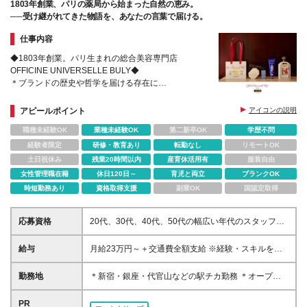
1803年創業、パリの薬局から始まった自然の恵み。
──受け継がれてきた物語を、あなたの言葉で届ける。
仕事内容
◆1803年創業。パリ生まれの総合美容専門店
OFFICINE UNIVERSELLE BULY◆
＊ブランドの歴史や哲学を届ける存在に
＊オープニングスタッフ募集店舗あり
＊文化や芸術に触れて、教養を深められる研修制度あ
アピールポイント
アイコンの説明
り
職種未経験OK
業種未経験OK
第二新卒OK
学歴不問
経験者限定
研修・教育あり
転勤なし
リモートOK
土日祝休み
残業20時間以内
産育休活用有
服装自由
女性管理職在籍
休日120日～
育児と両立
ブランクOK
時短勤務あり
資格取得支援
副業OK
国認定取得
応募資格
20代、30代、40代、50代の幅広い年代のスタッフが
活躍中です。 ◎学歴不問 ◎ブランクOK ◎サービス業
や接客業のご経験 （例：ホテル・航空・飲食・アパ
給与
月給23万円～＋交通費全額支給 ※経験・スキルを考
レルなど業種不問） .。o○ こんな方を歓迎します
慮して決定いたします ※残業代は全額支給いたします
○o。. ・BULYの製品や店舗の空間が好きで、その世
※試用期間3ヶ月（期間中の給与・待遇に差異はあり
勤務地
＊新宿・銀座・代官山などの駅チカ勤務 ＊オープニ
界観に身を置いて働きたい方 ・ブランドの歴史や製
ません）
ング店舗あり ＊転勤なし 以下のOFFICINE
品に興味を持ち、学び続けることを楽しめる方 ・お
UNIVERSELLE BULYの、いずれかの店舗にて勤務い
PR