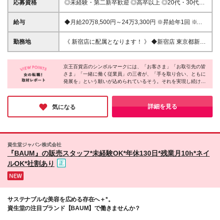
応募資格
◎未経験・第二新卒歓迎 ◎高卒以上 ◎20代・30代活
躍中 ★トクベツな応募資格はありません！ ＼こんな
方はご応募を！／ □人と接することが好き □美容、ス
給与
◆月給20万8,500円～24万3,300円 ※昇給年1回 ※試
キンケア、フレグランス、コスメが好き □好きなこと
用期間中（2週間）も条件に変動はありません 《 諸手
を仕事にしたい □自分がときめくモノをオススメした
当 》 通勤手当、超過勤務手当、世帯手当など 《 昇給
勤務地
《 新宿店に配属となります！ 》 ◆新宿店 東京都新宿
い □チームワークを大事に働ける □安定した会社で働
》 年1回（7月） 《 賞与 》 年3回（6月、12月、3
区西新宿1-1-4 (変更の範囲)上記を除く当社関連勤務
きたい □結婚、出産後も長く仕事を続けたい
月） ※3月（年度末）は、業績に応じた賞与 ※インセ
地
ンティブ型賞与への切り替えも可能！売上に応じて最
京王百貨店のシンボルマークには、「お客さま」「お取引先の皆
さま」「一緒に働く従業員」の三者が、「手を取り合い、ともに
高60万円の賞与を支給！満額もらっている先輩も多数
発展を」という願いが込められているそう。それを実現し続ける
います♪
ために、現状に満足することなく独自の進化で未来に挑戦し続け
ている同社。そんな環境だからこそ、販売員や美容部員として得
られる成長や喜びは格別でしょう。未経験者はもちろん、経験者
詳細を見る
気になる
にとっても刺激ある環境が待っているはずです。
資生堂ジャパン株式会社
『BAUM』の販売スタッフ*未経験OK*年休130日*残業月10h*ネイ
ルOK*社割あり
サステナブルな美容を広める存在へ＋*。
資生堂の注目ブランド【BAUM】で働きませんか？