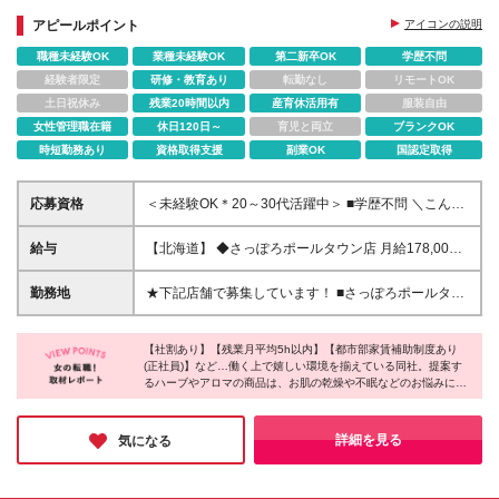
アピールポイント
アイコンの説明
職種未経験OK
業種未経験OK
第二新卒OK
学歴不問
経験者限定
研修・教育あり
転勤なし
リモートOK
土日祝休み
残業20時間以内
産育休活用有
服装自由
女性管理職在籍
休日120日～
育児と両立
ブランクOK
時短勤務あり
資格取得支援
副業OK
国認定取得
応募資格
＜未経験OK＊20～30代活躍中＞ ■学歴不問 ＼こんな
方にピッタリです／ ＊自然や健康に興味がある ＊ア
ロマテラピーやハーブの知識を活かしたい ＊安心し
給与
【北海道】 ◆さっぽろポールタウン店 月給178,000
て続けられるお仕事を始めたい 契約の更新 有（一
～224,200円 【東京都・神奈川県】 ◆原宿表参道店
斉更新にて9/1・3/1の年2回の更新） ※当社では試用
◆グランデュオ蒲田店 ◆グランデュオ立川店 ◆横浜
勤務地
★下記店舗で募集しています！ ■さっぽろポールタウ
期間・チャレンジャー1・チャレンジャー2の3段階の
そごう店 ◆横浜ジョイナス店 ◆横浜高島屋店 月給
ン店 ■原宿表参道店 ■グランデュオ蒲田店 ■グランデ
みが契約期間がございます。 それ以上（トレーナー1
203,400円～224,200円 【東京都】 ◆玉川髙島屋店
ュオ立川店 ■横浜そごう店 ■横浜ジョイナス店 ■横浜
級から6級）は全員期間の定めのない社員となりま
月給203,000円～224,200円 【埼玉県】 ◆エミテラス
【社割あり】【残業月平均5h以内】【都市部家賃補助制度あり
京急上大岡店 ■新静岡セノバ店 ■たまプラーザテラス
す。
(正社員)】など…働く上で嬉しい環境を揃えている同社。提案す
所沢店 月給192,400円～224,200円 【千葉県】 ◆イ
店 ■エミテラス所沢店 ■イオンモール土岐店 ■近鉄あ
るハーブやアロマの商品は、お肌の乾燥や不眠などのお悩みにも
オンモール幕張新都心店 ◆千葉そごう店 ◆柏高島屋
べのハルカス店 ■高槻阪急スクエア店 ■西宮阪急店 ■
効果を発揮し、リピートで来店されるお客さまも多いのだそうで
店 月給196,800円～224,200円 【静岡県】 ◆新静岡
いよてつ髙島屋店 ■大分トキハわさだ店 ■広島T-SITE
す！また、裁量が大きいことが特徴で「こんな販促をしてみよ
セノバ店 月給181,500円～224,200円 【岐阜県】 ◆
店 ■丸亀町グリーン店 ■星が丘テラス店 ※(変更の範
う」などスタッフ自身がアイデアを出しながら、幅広い業務に携
詳細を見る
気になる
イオンモール土岐店 月給176,000円～224,200円 【大
われるのだとか。日々やりがいを実感しながら働けそうです♪
囲)上記を除く当社関連勤務地
阪府】 ◆近鉄あべのハルカス店 ◆高槻阪急スクエア
店 ◆梅田阪神店 月給195,000円～224,200円 【京都