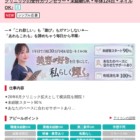
クリニックの受付カウンセラー＊未経験OK＊年休124日＊ネイル
OK♪
―✦「これ欲しい」も「遊び」もガマンしない✦—
「あれもこれも」を諦めちゃう毎日から卒業♪
仕事内容
✦26年6月クリニック拡大として横浜院を開院！
✦未経験スタート90％
✦あなたのペースに合わせサポートあり
✦有給消化率100％
アピールポイント
アイコンの説明
✦各院、駅から徒歩3分以内♪
✦未経験入社1年目から月給30万円可♪
職種未経験OK
業種未経験OK
第二新卒OK
学歴不問
経験者限定
研修・教育あり
転勤なし
リモートOK