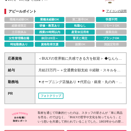
◆個人ノルマなし／店舗全体で目標を追いかけるチー
ム体制
アピールポイント
アイコンの説明
◆英会話レッスンや文化・芸術など教養を身に付けら
職種未経験OK
業種未経験OK
第二新卒OK
学歴不問
れる制度あり
経験者限定
研修・教育あり
転勤なし
リモートOK
土日祝休み
残業20時間以内
産育休活用有
服装自由
女性管理職在籍
休日120日～
育児と両立
ブランクOK
時短勤務あり
資格取得支援
副業OK
国認定取得
応募資格
＜BULYの世界観に共感できる方を歓迎＞ ◆なんらか
のご接客・サービス業での経験 └ホテル、航空等、ア
パレル、飲食など業種は不問です ◆学歴不問 .。o○ こ
給与
月給23万円～＋交通費全額支給 ※経験・スキルを考
んな方を歓迎します ○o。. ・BULYの製品や店舗の空
慮して決定いたします ※残業代は全額支給いたします
間が好きで、その世界観に身を置いて働きたい方 ・
※試用期間3ヶ月（期間中の給与・待遇に差異はあり
勤務地
✦オープニング店舗あり ✦代官山・銀座・丸の内・新
ブランドの歴史や製品に興味を持ち、学び続けること
ません）
宿・日本橋・渋谷など首都圏で募集中 以下の
を楽しめる方 ・お客様一人ひとりと丁寧に向き合う
OFFICINE UNIVERSELLE BULYの、いずれかの店舗
PR
接客がしたい方 ・商品を販売するだけでなく、ブラ
フォトクリップ
にて勤務いただきます。 .。o○ 新宿エリアの百貨店内
ンドの価値や物語を届けたい方 ・自然由来の美容や
に、新店舗がオープン予定 ○o。. オープニングスタッ
香り、文化・芸術に関心をお持ちの方 経験以上に大
フも、一からお店を創り上げる仲間として積極採用中
切なのは、BULYの哲学に共感し、その魅力をお客様
取材を通じて印象的だったのは、スタッフの皆さんが「単に商品
です。 ＜東京＞ ＊代官山店：東京都渋谷区恵比寿西
へ伝えたいという想いです。 まずはBULYを愛する気
を売る」のではなく、「BULYの哲学や文化を知ってもらう」と
1-25-9 ＊日本橋高島屋店：東京都中央区日本橋2-4-1
持ちを持って、新しい一歩を踏み出してみませんか。
いう想いを共通して持たれていることでした。1803年からの歴史
日本橋高島屋 本館1階 ＊新宿店：東京都新宿区新宿4-
や自然の知恵、そしてカリグラフィーの技術。その背景にある美
1-6 NEWoMan SHINJUKU 1F ＊青山骨董通り店：東
学に自らも深く触れ、理解しようとする姿勢が、接客スキルに留