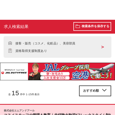
求人検索結果
検索条件を保存する
接客・販売（コスメ、化粧品）、美容部員
＞
資格取得支援制度あり
15
全
件中 1-15件表示
株式会社エムアンドアール
コスメスタッフの管理＆教育｜未経験大歓迎*フレックスタイム制*