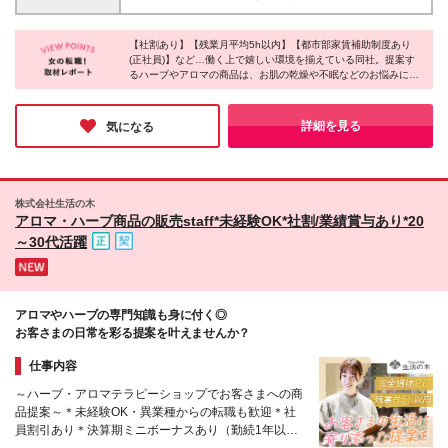
＊安心して続けられるお仕事を始めたい
ます ※残業代は1分単位で全額支給します ※試用期間
大限考慮いたします ■原宿表参道店 ■新宿高島屋店 ■
3ヶ月あり。期間中の雇用形態や待遇に差異はありま
池袋東武店 ■松屋銀座店 ■日本橋高島屋店 ■横浜ジョ
せん
【社割あり】【残業月平均5h以内】【都市部家賃補助制度あり
イナス店 ※(変更の範囲)上記を除く当社関連勤務地
(正社員)】など…働く上で嬉しい環境を揃えている同社。提案す
るハーブやアロマの商品は、お肌の乾燥や不眠などのお悩みにも
効果を発揮し、リピートで来店されるお客さまも多いのだそうで
す！また、裁量が大きいことが特徴で「こんな販促をしてみよ
う」などスタッフ自身がアイデアを出しながら、幅広い業務に携
詳細を見る
気になる
われるのだとか。日々やりがいを実感しながら働けそうです♪
株式会社生活の木
アロマ・ハーブ商品の販売staff*未経験OK*社割/業績賞与あり*20
～30代活躍
アロマやハーブの専門知識も身に付く◎
お客さまの日常を彩る提案を叶えませんか？
仕事内容
～ハーブ・アロマテラピーショップでお客さまへの商
品提案～＊未経験OK・異業種からの転職も歓迎＊社
員割引あり＊決算期ミニボーナスあり（勤続1年以
上）＊残業月5h以内