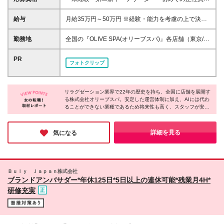
いう方も歓迎 ＊学歴不問 ＜このような方に向いてい
ます＞ ＊働きながらキレイになりたい方 ＊美容業界
給与
月給35万円～50万円 ※経験・能力を考慮の上で決定
でキャリアを目指していきたい方 ＊人と話したり人
します。 ※入社後3ヶ月の試用期間あり └1～2ヶ月目
に喜んでもらうことが好きな方 ＊一生モノのスキル
の研修期間中は月給23.5万円～30万円、3ヶ月目以降
勤務地
全国の『OLIVE SPA(オリーブスパ)』各店舗（東京/横
を身に付けたい方
は上記同待遇となります 【基本給にプラスαして加算
浜/名古屋/大阪/福岡） ＊お住まいや希望を最大限考慮
される充実した手当】 ＊交通費支給（上限3万円/月・
の上、双方納得のもと決定♪ ＊新築・築浅社宅（WiFi/
PR
フォトクリップ
試用期間中は全額支給） ＊時間外手当（100％支給）
オートロック）完備 └人気の港・渋谷・新宿・品川・
＊施術手当 ＊指名手当 ＊深夜手当 ＊施術練習手当 ＊
世田谷エリア！ └最寄駅から徒歩約5分程度と立地も
ペントハウススタッフ特別手当 ＊社宅手当 ＼ 昇給は
抜群♪ ■東京 <港区> *PENT HOUSE西麻布店/西麻布
年4回実施！ ／ 入社1年で月給40万円以上も可能です
リラグゼーション業界で22年の歴史を持ち、全国に店舗を展開す
*PANTHEON白金台プラチナ通り店/白金台
る株式会社オリーブスパ。安定した運営体制に加え、AIには代わ
*PANTHEON西麻布店/西麻布 *PANTHEON赤坂店/赤
ることができない業種であるため将来性も高く、スタッフが安心
坂 <渋谷区> *恵比寿店/恵比寿西 *DH恵比寿駅前店/恵
して働ける企業様だと感じました。エステと違い回数券制度を取
比寿南 *PENT HOUSE代官山店/鉢山町 <新宿区>
り入れておらず、お客様への提案負担が少ないのも特徴。美容に
*PANTHEON新宿店/歌舞伎町 <中央区> *銀座店/銀座
関わる仕事で、安定と安心を手に入れながら自分らしく働きたい
詳細を見る
気になる
という方に、ぜひご応募いただきたい企業様です。
*PANTHEON銀座並木通り店/銀座 <世田谷区> *三宿
店/池尻 ■横浜 *横浜元町中華街店/中区 ■名古屋 *名古
屋錦店/中区 ■大阪 *PENT HOUSE堀江店/西区
*PANTHEON心斎橋店/中央区 *PANTHEON西梅田店/
Ｂｕｌｙ Ｊａｐａｎ株式会社
北区 ■福岡 *PANTHEON西中洲店/中央区
ブランドアンバサダー*年休125日*5日以上の連休可能*残業月4H*
研修充実