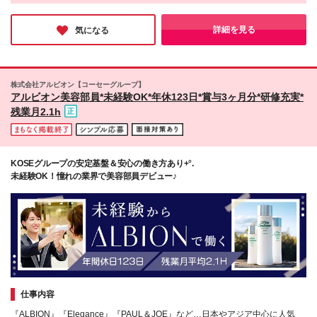
力です！
す。 ※上記の金額は一律支給の地域手当を含みます。
茨城県、栃木県、埼玉県、千葉県、東京都、神奈川
【年間休日123日／残業月平均2.1時間／育休復職率95％】と、
※入社日から6ヶ月間の試用期間あり。 その間の待
県、新潟県、山梨県、長野県、岐阜県、静岡県、愛知
働きやすさも抜群。実際に勤続年数は8.8年と、女性が長く活躍
詳細を見る
気になる
遇条件面での変更はありません。 《年収アップ例》
しています。ゆとりある働き方をしながら、お客様に必要な接客
県、三重県、滋賀県、京都府、大阪府、兵庫県、広島
をお届けしたい方にオススメです♪
▼入社1年目…年収360万円 ▼入社2年目…年収370万
県、山口県、徳島県、福岡県、長崎県、大分県、宮崎
円 ▼入社3年目…年収380万円（役職手当含む） ▼入
県 ※以下、本求人の【勤務地一覧】はあくまで一例と
社5年目…年収400万円～（役職手当含む） ※東京都
なります。 (変更の範囲)上記を除く当社関連勤務地
株式会社アルビオン【コーセーグループ】
在住の場合・賞与2回含む 《ゆくゆくは》 将来的には
アルビオン美容部員*未経験OK*年休123日*賞与3ヶ月分*研修充実*
［店舗運営を行うマネジメント］や ［複数店舗を統
残業月2.1h
括するトレーナー］といった ポジションも目指せま
す。 収入UPの仕組みも整えており、 資格取得手当や
役職手当などもご用意しています！
KOSEグループの安定基盤＆安心の働き方あり+°.
未経験OK！憧れの業界で美容部員デビュー♪
仕事内容
『ALBION』『Elegance』『PAUL＆JOE』など…日本やアジア中心に人気