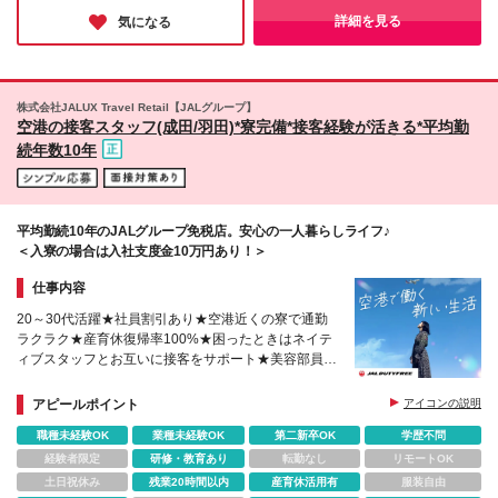
京都港区南青山5-11-5 住友南青山ビル 1F ＊麻布台
まらず、一人の人間としての知性と魅力を磨いているのだと、皆
詳細を見る
気になる
さんの誇りに満ちた表情を見て強く実感しました。
店：東京都港区麻布台1-2-4 麻布台ヒルズガーデンプ
ラザC 1F ＊二子玉川店：東京都世田谷区玉川3-17-1
高島屋S・C 本館 1F ＊渋谷店：東京都渋谷区宇田川
町15-1 PARCO 2F ＊丸の内店：東京都千代田区丸の
株式会社JALUX Travel Retail【JALグループ】
内2-6-1 丸の内ブリックスクエア 1F ＊松屋銀座店：
空港の接客スタッフ(成田/羽田)*寮完備*接客経験が活きる*平均勤
東京都中央区銀座3-6-1 松屋銀座1F ＊代官山猿楽町
続年数10年
店：東京都渋谷区猿楽町24-2 ＊池袋西武店：東京都
豊島区南池袋1丁目28-1 西武池袋本店 1F ＜神奈川＞
＊横浜店：神奈川県横浜市西区南幸1-1-1 NEWoMan
横浜 1F ※（変更の範囲）上記を除く当社関連勤務地
平均勤続10年のJALグループ免税店。安心の一人暮らしライフ♪
＜入寮の場合は入社支度金10万円あり！＞
仕事内容
20～30代活躍★社員割引あり★空港近くの寮で通勤
ラクラク★産育休復帰率100%★困ったときはネイテ
ィブスタッフとお互いに接客をサポート★美容部員経
験をお持ちの方は歓迎★語学力に自信がなくても安心
アピールポイント
アイコンの説明
職種未経験OK
業種未経験OK
第二新卒OK
学歴不問
経験者限定
研修・教育あり
転勤なし
リモートOK
土日祝休み
残業20時間以内
産育休活用有
服装自由