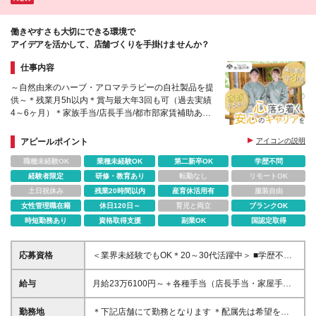
（名古屋栄院、名古屋院、福岡博多院） →月給23万
ニング募集／ 【大宮院】★積極採用中！25年12月開
円（みなし残業代⽉22時間分／⽉3万2500円を含む）
院 さいたま市大宮区大門町1‐60 福美メディカル2階C
※みなし残業代の時間超過分は別途支給
働きやすさも大切にできる環境で
区画 【横浜院】※26年6月開院！ ⇒開院までは東京の
アイデアを活かして、店舗づくりを手掛けませんか？
クリニックで研修 横浜市西区高島2-14-11 横浜新都市
第2ビル6F ※変更の範囲:当社関連勤務地(ただし転居
仕事内容
を伴う転勤なし)
～自然由来のハーブ・アロマテラピーの自社製品を提
供～＊残業月5h以内＊賞与最大年3回も可（過去実績
4～6ヶ月）＊家族手当/店長手当/都市部家賃補助あり
＊完休2日制＊社員割引あり
アピールポイント
アイコンの説明
職種未経験OK
業種未経験OK
第二新卒OK
学歴不問
経験者限定
研修・教育あり
転勤なし
リモートOK
土日祝休み
残業20時間以内
産育休活用有
服装自由
女性管理職在籍
休日120日～
育児と両立
ブランクOK
時短勤務あり
資格取得支援
副業OK
国認定取得
応募資格
＜業界未経験でもOK＊20～30代活躍中＞ ■学歴不問
■アパレルや専門店（物販）で店長経験1年以上ある方
■アロマテラピーの資格をお持ちの方 ＼こんな方にピ
給与
月給23万6100円～＋各種手当（店長手当・家屋手当
ッタリです／ ＊アロマやハーブの資格や知識を活か
など）＋賞与年2回+業績賞与（過去4.5か月支給実績
して働きたい ＊アイデアや意見を活かして働きたい
あり） ※経験やスキルによって入社時の月給は優遇し
勤務地
＊下記店舗にて勤務となります ＊配属先は希望を最