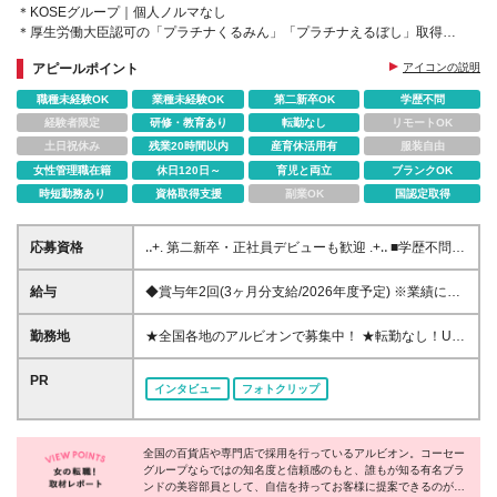
＊KOSEグループ｜個人ノルマなし
＊厚生労働大臣認可の「プラチナくるみん」「プラチナえるぼし」取得
＊年休123日｜残業月2hほど
アピールポイント
アイコンの説明
＊新商品などの化粧品支給
職種未経験OK
業種未経験OK
第二新卒OK
学歴不問
経験者限定
研修・教育あり
転勤なし
リモートOK
土日祝休み
残業20時間以内
産育休活用有
服装自由
女性管理職在籍
休日120日～
育児と両立
ブランクOK
時短勤務あり
資格取得支援
副業OK
国認定取得
応募資格
‥+. 第二新卒・正社員デビューも歓迎 .+‥ ■学歴不問 ■
未経験OK ‥+. こんな方を求めています！ .+‥ □美容・
コスメ・スキンケアに興味・関心がある □スキンケ
給与
◆賞与年2回(3ヶ月分支給/2026年度予定) ※業績によ
ア・美容の知識・技術を身につけたい □人と接するこ
る ◆月収25万円を超えるスタートも可！ ◆入社初年
とが好き、人の相談に乗ることが多い □30代、40代、
度で年収380万円のメンバーも （東京・神奈川） ◆
勤務地
★全国各地のアルビオンで募集中！ ★転勤なし！U／
50代とずっと扱えるブランドを提案したい □接遇マナ
地域手当あり！残業代全額支給 ＜ 東京・神奈川 ＞ 月
Iターン歓迎！ ★お住まいを考慮し配属先を決定しま
ーをイチから学びたい 《入社日について》 ・2026年
給235,000円～月給265,000円＋賞与＋交通費全額支
す♪ *・゜゜・*:.。..。.:*・゜・*:.。. .。.:*・゜゜ ご自
PR
10月以降 ※応相談可 ・研修は東京都（港区）にて
インタビュー
フォトクリップ
給＋時間外手当 ＜ 埼玉・千葉・愛知・大阪・兵庫・
宅から通勤可能な地域（目安90分圏内）の店舗へ配属
10/21～10/26に実施予定 ・合宿形式にて行います 全
京都 ＞ 月給225,000円～月給255,000円＋同上 ＜ 宮
当社規定により、勤務地によってはマイカー通勤も可
国から集まる同期と一緒に、合宿形式で研修をスター
城・静岡・岐阜・滋賀・奈良・石川・広島・福岡 ＞
*・゜゜・*:.。..。.:*・゜・*:.。. .。.:*・゜゜ ＼ 以下の
ト！同じ時期に入社した仲間と励まし合いながら学べ
月給215,000円～月給245,000円＋同上 ＜ その他都道
全国の百貨店や専門店で採用を行っているアルビオン。コーセー
エリアは特に積極採用中！ ／ 東京23区、千葉県エリ
るので、初めての環境でも心強く安心です◎研修期間
グループならではの知名度と信頼感のもと、誰もが知る有名ブラ
府県 ＞ 月給210,000円～月給240,000円＋同上 ※経
ア、浜松市、大分市 *・゜゜・*:.。..。.:*・゜・*:.。.
も楽しく充実した時間を過ごせます♪
ンドの美容部員として、自信を持ってお客様に提案できるのが魅
験・スキルを考慮の上、当社規定に基づいて決定しま
.。.:*・゜゜ ＜その他 募集エリア＞ 青森県、宮城県、