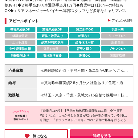
割あり♪◆資格手当あり/車通勤手当月1万円◆育児中は1日6h～の時短も
OK◆エリアマネージャー/バイヤー/本部スタッフなど多彩なキャリアパス
アピールポイント
アイコンの説明
職種未経験OK
業種未経験OK
第二新卒OK
学歴不問
経験者限定
研修・教育あり
転勤なし
リモートOK
土日祝休み
残業20時間以内
産育休活用有
服装自由
女性管理職在籍
休日120日～
育児と両立
ブランクOK
時短勤務あり
資格取得支援
副業OK
国認定取得
応募資格
≪未経験歓迎◎・学歴不問・第二新卒OK≫ ＼こんな
方は尚歓迎します／ ・販売、接客のご経験をお持ち
の方(アルバイトでも可) ・人と話すことが好きな方 ・
給与
≪賞与昨年度実績2.8ヶ月分／社割あり／住宅・通勤
安定企業で長く働きたい方 ・生活に馴染みのある場
手当あり≫ ■大卒 月給23万円～31万6000円 ■短大・
所で働きたい方
専門卒 月給21万円～31万6000円 ■高卒・その他 月給
勤務地
≪埼玉・東京・千葉・茨城の215店舗で採用中！転居
19万5000円～31万6000円 ※上記下限金額は最低給与
を伴う異動なし／U・Iターン歓迎≫ 住所記載の店舗
額です。年齢・経験を考慮のうえ、金額を決定いたし
以外でも積極採用中！ その他店舗情報は、HPをご確
ます。 ※これまでのご経験などに応じて調整手当（1
【残業月11h程】【平均有給休暇取得日数14.1日（全社員平
認ください！ https://www.sekiyakuhin.co.jp/shop?
均）】など、しっかりとお休みが取れる体制が整っている同社。
万円～5万円/月）が付帯される場合がございます ※残
f=1&pref=&city=&time=&type=#result ◎お住まいを考
今回は、『ドラッグストア セキ』の215店舗で募集を行うそうで
業代は全額支給します ※試用期間2週間あり（期間中
慮し、決定します ◎転居を伴う転勤は発生しません
す。この求人をご覧いただいている方々も、同社のドラッグスト
の雇用形態・給与・待遇に差異なし）
(変更の範囲)上記を除く当社関連勤務地
アを利用している方も多いのではないでしょうか。自宅から近い
店舗で働くことができ、転居を伴う転勤が発生しないというのが
詳細を見る
気になる