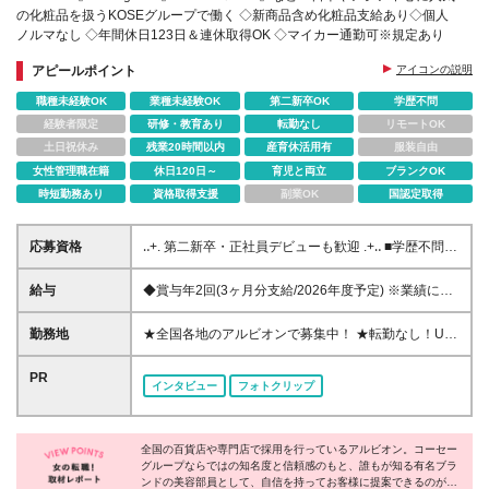
の化粧品を扱うKOSEグループで働く ◇新商品含め化粧品支給あり◇個人
ノルマなし ◇年間休日123日＆連休取得OK ◇マイカー通勤可※規定あり
アピールポイント
アイコンの説明
職種未経験OK
業種未経験OK
第二新卒OK
学歴不問
経験者限定
研修・教育あり
転勤なし
リモートOK
土日祝休み
残業20時間以内
産育休活用有
服装自由
女性管理職在籍
休日120日～
育児と両立
ブランクOK
時短勤務あり
資格取得支援
副業OK
国認定取得
応募資格
‥+. 第二新卒・正社員デビューも歓迎 .+‥ ■学歴不問 ■
未経験OK ‥+. こんな方を求めています！ .+‥ □美容・
コスメ・スキンケアに興味・関心がある □スキンケ
給与
◆賞与年2回(3ヶ月分支給/2026年度予定) ※業績によ
ア・美容の知識・技術を身につけたい □人と接するこ
る ◆月収25万円を超えるスタートも可！ ◆入社初年
とが好き、人の相談に乗ることが多い □30代、40代、
度で年収380万円のメンバーも （東京・神奈川） ◆
勤務地
★全国各地のアルビオンで募集中！ ★転勤なし！U／
50代とずっと扱えるブランドを提案したい □接遇マナ
地域手当あり！残業代全額支給 ＜ 東京・神奈川 ＞ 月
Iターン歓迎！ ★お住まいを考慮し配属先を決定しま
ーをイチから学びたい 《入社日について》 ・2026年
給235,000円～月給265,000円＋賞与＋交通費全額支
す♪ *・゜゜・*:.。..。.:*・゜・*:.。. .。.:*・゜゜ ご自
PR
10月以降 ※応相談可 ・研修は東京都（港区）にて
インタビュー
フォトクリップ
給＋時間外手当 ＜ 埼玉・千葉・愛知・大阪・兵庫・
宅から通勤可能な地域（目安90分圏内）の店舗へ配属
10/21～10/26に実施予定 ・合宿形式にて行います 全
京都 ＞ 月給225,000円～月給255,000円＋同上 ＜ 宮
当社規定により、勤務地によってはマイカー通勤も可
国から集まる同期と一緒に、合宿形式で研修をスター
城・静岡・岐阜・滋賀・奈良・石川・広島・福岡 ＞
*・゜゜・*:.。..。.:*・゜・*:.。. .。.:*・゜゜ ＼ 以下の
ト！同じ時期に入社した仲間と励まし合いながら学べ
月給215,000円～月給245,000円＋同上 ＜ その他都道
全国の百貨店や専門店で採用を行っているアルビオン。コーセー
エリアは特に積極採用中！ ／ 東京23区、千葉県エリ
るので、初めての環境でも心強く安心です◎研修期間
グループならではの知名度と信頼感のもと、誰もが知る有名ブラ
府県 ＞ 月給210,000円～月給240,000円＋同上 ※経
ア、浜松市、大分市 *・゜゜・*:.。..。.:*・゜・*:.。.
も楽しく充実した時間を過ごせます♪
ンドの美容部員として、自信を持ってお客様に提案できるのが魅
験・スキルを考慮の上、当社規定に基づいて決定しま