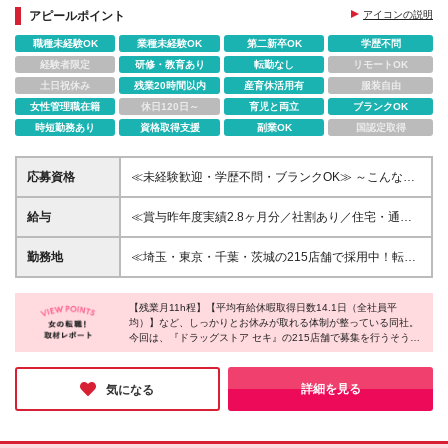
アピールポイント
アイコンの説明
職種未経験OK
業種未経験OK
第二新卒OK
学歴不問
経験者限定
研修・教育あり
転勤なし
リモートOK
土日祝休み
残業20時間以内
産育休活用有
服装自由
女性管理職在籍
休日120日～
育児と両立
ブランクOK
時短勤務あり
資格取得支援
副業OK
国認定取得
応募資格
≪未経験歓迎・学歴不問・ブランクOK≫ ～こんな方
は尚歓迎します～ ・販売、接客のご経験をお持ちの
方(アルバイトでも可) ・人と話すことが好きな方 ・安
給与
≪賞与昨年度実績2.8ヶ月分／社割あり／住宅・通勤
定企業で長く働きたい方 ・生活に馴染みのある場所
手当あり≫ ■大卒 月給23万円～31万6000円 ■短大・
で働きたい方
専門卒 月給21万円～31万6000円 ■高卒・その他 月給
勤務地
≪埼玉・東京・千葉・茨城の215店舗で採用中！転居
19万5000円～31万6000円 ※上記下限金額は最低給与
を伴う異動なし／U・Iターン歓迎≫ 住所記載の店舗
額です。年齢・経験を考慮のうえ、金額を決定いたし
以外でも積極採用中！ その他店舗情報は、HPをご確
ます。 ※これまでのご経験などに応じて調整手当（1
【残業月11h程】【平均有給休暇取得日数14.1日（全社員平
認ください！ https://www.sekiyakuhin.co.jp/shop?
均）】など、しっかりとお休みが取れる体制が整っている同社。
万円～5万円/月）が付帯される場合がございます ※残
f=1&pref=&city=&time=&type=#result ◎お住まいを考
今回は、『ドラッグストア セキ』の215店舗で募集を行うそうで
業代は全額支給します ※試用期間2週間あり（期間中
慮し、決定します ◎転居を伴う転勤は発生しません
す。この求人をご覧いただいている方々も、同社のドラッグスト
の雇用形態・給与・待遇に差異なし）
(変更の範囲)上記を除く当社関連勤務地
アを利用している方も多いのではないでしょうか。自宅から近い
店舗で働くことができ、転居を伴う転勤が発生しないというのが
詳細を見る
気になる
嬉しいポイントだと感じました！