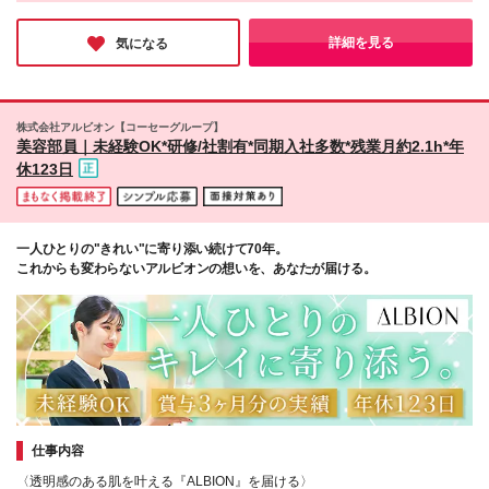
働くことができるんです。コスメ商品やお化粧が好き、という方
の範囲）会社の定める範囲
にはまさにピッタリ。美容部員として手に職つけるのはもちろ
ん、日常のスキンケアやメイクにも役立つ知識が身に付きます
詳細を見る
気になる
よ。
株式会社アルビオン【コーセーグループ】
美容部員｜未経験OK*研修/社割有*同期入社多数*残業月約2.1h*年
休123日
一人ひとりの"きれい"に寄り添い続けて70年。
これからも変わらないアルビオンの想いを、あなたが届ける。
仕事内容
〈透明感のある肌を叶える『ALBION』を届ける〉