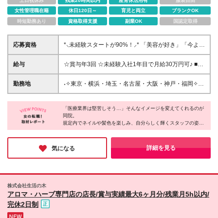
土日祝休み
残業20時間以内
産育休活用有
服装自由
女性管理職在籍
休日120日～
育児と両立
ブランクOK
時短勤務あり
資格取得支援
副業OK
国認定取得
応募資格
*⸜未経験スタートが90%！⸝* 「美容が好き」「今より
稼ぎたい」 その気持ちがあれば、これまでの経験・
学歴は一切問いません◎ 【こんな方にぴったりです
給与
☆賞与年3回 ☆未経験入社1年目で月給30万円可♪ ■月
♡】 ◎美容や自分磨きに興味がある方 ◎接客が好き
給25万円～＋業績手当＋賞与年2回＋決算賞与（規定
で、誰かを笑顔にしたい方 ◎安定した高収入（月給
あり） （みなし残業代月22時間分／月3万5300円を
勤務地
˖✧東京・横浜・埼玉・名古屋・大阪・神戸・福岡✧˖
30万円〜）を叶えたい方 ◎オンとオフを切り替え
含む） ※上記を超える時間外労働分は追加で支給 ★
☆26年6月に横浜院が開院！ 【秋葉原院】 千代田区
て、プライベートも大切にしたい方 ★異業種からの
賞与年3回：合計3.5～4か月分支給実績あり ※決算賞
神田佐久間町2-18-5-3F 【新橋院】 港区新橋1-4-4
転職者も大歓迎★ アパレル、カフェ、受付、事務、
与を含む ★最短の月給（昇給）例★ 入社時（研修期
「医療業界は堅苦しそう…」そんなイメージを変えてくれるのが
FAD15ビル9F 【池袋院】 豊島区南池袋2-27-5 カテイ
エステ、営業など、 先輩たちの前職はさまざま。
同院。
間）：23万円 ▽ ～2か月（カウンセラー）：25万
ビル6F 【新宿院】 新宿区新宿3-25-9 新宿モアビル6F
規定内でネイルや髪色を楽しみ、自分らしく輝くスタッフの姿が
「自分を変えたい」という想いを全力でサポートしま
円 ▽ ～4か月目（チーフ）：27.5万円 ▽ 8～10
【名古屋院】 名古屋市中村区椿町17-15 ユース丸悦ビ
印象的でした。
す！ ୨୧・・・・・・・・・・・・୨୧ *⸜多くの方とお
か月目（サブマネージャー）：30万円 ------------ ★毎
ル6F 【名古屋栄院】 名古屋市中区錦3-24-29 内山ビ
会いしたいと思っています⸝* 「いきなり応募は勇気が
月の業績手当って？★ 店舗の業績に応じて、毎月支
ル4F 【神戸三宮院】 神戸市中央区琴ノ緒町5-3-5 グ
未経験入社が90％ながら、1年目から【月給30万円】を目指せる
詳細を見る
気になる
いるな…」という方は、 ぜひお気軽に【気になる】
給のチャンスあり♪ ポジションによって金額も変わる
環境には驚きました。完全週休2日制でオフも充実しているから
リーンシャポービル3F 【大阪天王寺院】 大阪市天王
ボタンをタップしてくださいね。 私たちからも、あ
こそ、心に余裕を持って患者様に向き合えます。
ため、月給に追加してさらに頑張り還元！ ------------
寺区悲田院町9-20 阿倍野橋ビル7F 【大阪梅田院】 大
なたのプロフィールを大切に拝見させていただきま
【試⽤期間中（2か月間）の給与の変動について】 ◇
阪市北区梅田2-4-34 産光西梅田ビル8F 【大阪なんば
「なりたい私」を叶えながら、理想のライフスタイルを手にした
す！ ୨୧・・・・・・・・・・・・୨୧
関東エリア（池袋院、秋葉原院、新橋院、新宿院、大
院】 大阪市浪速区難波中2-2-20 辻村ビル6F 【大阪京
い方にぴったりの職場です。
株式会社生活の木
宮院、横浜院） →月給23万9000円（みなし残業代⽉
橋院】 大阪市都島区東野田町2-9-15 山佐ビル4F 【京
アロマ・ハーブ専門店の店長/賞与実績最大6ヶ月分/残業月5h以内/
22時間分／⽉3万3800円を含む） ◇関⻄エリア（⼤
都駅前院】 京都市下京区烏丸通七条下る東塩小路町
完休2日制
阪なんば院、⼤阪梅⽥院、⼤阪京橋院、⼤阪天王寺
720番地 京都駅前駿河屋ビル2F 【福岡博多院】 福岡
院、神⼾三宮院、京都駅前院） ◇東海・九州エリア
市博多区博多駅東1-12-7 第13岡部ビル7階 ＼オープ