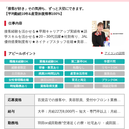
「接客が好き」その気持ち、ずっと大切にできます。
【平均勤続10年&産育休復帰率100%】
仕事内容
接客経験を活かせる★早期キャリアアップ実績有★語
学スキルを活かせる★20～30代活躍★社割有り、JAL
優待搭乗制度有り★ネイティブスタッフ在籍★美容院
代や旅行費用など、様々な費用が補助対象の福利厚生
あり
アピールポイント
アイコンの説明
職種未経験OK
業種未経験OK
第二新卒OK
学歴不問
経験者限定
研修・教育あり
転勤なし
リモートOK
土日祝休み
残業20時間以内
産育休活用有
服装自由
女性管理職在籍
休日120日～
育児と両立
ブランクOK
時短勤務あり
資格取得支援
副業OK
国認定取得
応募資格
百貨店での接客や、美容部員、受付やフロント業務経
験をお持ちの方は大歓迎！ これから語学を学んでい
きたい方もお待ちしています♪（接客未経験の方もご
給与
大卒：月給22万8,000円～ 短大・専門卒以上：月給22
相談ください◎） ※学歴不問 【以下のような方にピ
万2,000円～ ※一律交代勤務手当 月額固定支給分
ッタリ★】 ・語学スキルを活かして接客をしたい方
10,000円含む ※月給は経験・スキルを考慮し、当社
勤務地
羽田or成田勤務*空港近くの寮・社宅あり ・成田国際
・海外の人とのコミュニケーションを楽しみたい方
規定により決定します。 ※交代勤務手当変動分 該当
空港 第2ターミナル：千葉県成田市古込1−1 ・羽田空