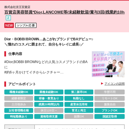
府】 ◆京都髙島屋店 月給187,400円～224,200円
株式会社京王百貨店
【兵庫県】 ◆西宮阪急店 ◆神戸三宮SOL店 月給
百貨店美容部員*Dior,LANCOME等/未経験歓迎/賞与3回/残業約10h
187,400円～224,200円 【広島県】 ◆広島T-SITE店
月給187,400円～224,200円 【広島県】 ◆広島ミナモ
ア店（新店オープンスタッフ） 月給209,400円～
224,200円 ◆いよてつ髙島屋店 ◆丸亀町グリーン店
月給172,400円～224,200円 ※試用期間4か月あり（待
遇に差異はありません） ※残業代は別途全額支給しま
Dior・BOBBI BROWN…あこがれブランドでBAデビュー♪
す。
＼憧れのコスメに囲まれて、自分もキレイに成長♪／
仕事内容
#Dior,BOBBI BROWNなどの人気コスメブランドのBA
に
#約6ヶ月かけてイチからレクチャー
#大手ならではの豊富な研修ラインナップ
#残業平均10h程度＆長期連休も取得可能
アピールポイント
アイコンの説明
#時短＆早番固定など育児・介護支援充実
職種未経験OK
業種未経験OK
第二新卒OK
学歴不問
経験者限定
研修・教育あり
転勤なし
リモートOK
土日祝休み
残業20時間以内
産育休活用有
服装自由
女性管理職在籍
休日120日～
育児と両立
ブランクOK
時短勤務あり
資格取得支援
副業OK
国認定取得