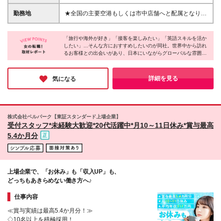
す◎ ＼スタッフの9割が中途入社！／ 「前職は残業が
万円～ ■関西空港：月給27万円～ ■中部国際空港・福
多くて自分の時間がなかった」 「接客は好きだけ
岡空港・岡山空港・那覇空港：月給26万円～ ■市中店
勤務地
★全国の主要空港もしくは市中店舗へと配属となりま
ど、休みが少なくて大変だった」 そんな理由で転職
舗（金融機関、旅行会社、駅、ショッピングモール内
す★ ＊東京／大阪／愛知／岡山／福岡／沖縄／神奈
してきた先輩がたくさんいます！ 「英語は好きだけ
など）：月給25万円～ ＜パートタイム＞ ■広島紙屋
川／埼玉／宮城／広島で募集 ＊U/Iターン歓迎！＊配
ど自信はない」という方も大丈夫。 「私もそうだっ
町シャレオ店：時給1,650円 【インセンティブあり】
「旅行や海外が好き」「接客を楽しみたい」「英語スキルを活か
属は希望を考慮 ＊マイカー通勤OK（勤務地による）
たよ！」と自然にフォローし合う 温かい職場だか
したい」…そんな方におすすめしたいのが同社。世界中から訪れ
※正社員・パートタイム共通 所定条件達成で月単位で
【空港】（正社員） ■羽田空港内の店舗 ■関西空港内
るお客様との出会いがあり、日本にいながらグローバルな雰囲気
ら、安心してスタートできますよ♪
支給！ （初年度に毎月支給された場合の年額の目
の店舗 ■中部国際空港内の店舗 ■岡山空港内の店舗 ■
を感じられるのが最大の魅力です！
安：15万円程度） ▼成長がそのまま“やりがい”と“収
福岡空港内の店舗 ■那覇空港内の店舗 【市中店舗】
年間休日122日／基本定時退社／10日以上の長期休暇も取得可…
入”に▼ 研修で知識が身につくと、お客様一人ひとり
（正社員・パートタイム） ■東京都23区内の店舗 ■横
と、働きやすさが揃っていて、オフには海外旅行を楽しむ社員も
詳細を見る
気になる
に ぴったりの通貨や使い方をご提案できるように。
多いのだとか。髪色やネイルも自由で、自分らしく働けるのも嬉
浜エリアの店舗 ■埼玉エリアの店舗 ■仙台エリアの店
しいポイントです♪
その提案がお客様の安心や「ありがとう」に繋がり、
舗 ■広島エリアの店舗（パートタイム募集） (変更の
さらにインセンティブとして還元されます◎ ▼各種
範囲)上記を除く当社関連勤務地 ※空港勤務で深夜・
手当で収入も安心▼ ◆通勤手当（月6万円まで） ◆空
早朝のシフトにより公共交通機関が利用できない場合
株式会社ベルパーク【東証スタンダード上場企業】
港手当（空港勤務の場合） ◆深夜早朝手当（7時前・
に限り、会社が認めたときはタクシー利用可能 ※受動
受付スタッフ*未経験大歓迎*20代活躍中*月10～11日休み*賞与最高
22時以降のシフト勤務に対し） ▼嬉しい制度もご用
喫煙対策:屋内禁煙（一部テナント施設に喫煙室設置
5.4か月分
意（正社員のみ）▼ □確定拠出年金 □ホテルなどの割
有） 詳しくは原稿下部の関連リンク「★各店舗のア
引がある福利厚生 □外貨両替優遇レート制度 …etc. ※
クセス情報」よりご確認ください。
残業代は別途支給します ※試用期間あり（6ヶ月／期
間中の待遇に変動なし） ※予告なく募集が終了する勤
務地もございます
上場企業で、「お休み」も「収入UP」も、
どっちもあきらめない働き方へ♪
仕事内容
≪賞与実績は最高5.4か月分！≫
◇10名以上を積極採用！