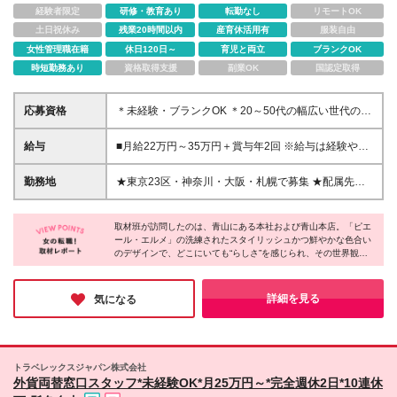
経験者限定
研修・教育あり
転勤なし
リモートOK
土日祝休み
残業20時間以内
産育休活用有
服装自由
女性管理職在籍
休日120日～
育児と両立
ブランクOK
時短勤務あり
資格取得支援
副業OK
国認定取得
応募資格
＊未経験・ブランクOK ＊20～50代の幅広い世代の方
が多数活躍中 ■学歴不問 ■販売・接客未経験OK 「ス
イーツが好き」「人と関わるのが好き」 といった
給与
■月給22万円～35万円＋賞与年2回 ※給与は経験や能
スタッフが活躍しています！ ‥＊こんな方にオススメ
力を考慮して決定します ※試用期間3ヶ月あり（期間
＊‥ □じっくりお客様と向き合いたい □高級感のある空
中の待遇に変更なし） ※残業代は1分単位で全額支給
勤務地
★東京23区・神奈川・大阪・札幌で募集 ★配属先は
間で働きたい □プライベート時間もしっかり確保した
いたします
希望を考慮して決定 【東京】 青山本店／伊勢丹新宿
い □年齢を重ねても長く働き続けたい
店／グランスタ東京店／アトレ品川店／松屋銀座店／
取材班が訪問したのは、青山にある本社および青山本店。「ピエ
丸の内店／羽田空港第二ビル店／渋谷ヒカリエ／日本
ール・エルメ」の洗練されたスタイリッシュかつ鮮やかな色合い
橋三越／ 西武池袋 【神奈川】 そごう横浜店 【大阪】
のデザインで、どこにいても“らしさ”を感じられ、その世界観に
大阪ディアモール店 大丸心斎橋店 【北海道】 札幌市
目が惹かれてしまいました。社員の方々もイキイキと働かれてい
内に年内OPEN予定！ ※（変更の範囲）上記を除く当
て、同ブランドへの尊敬や愛情が感じられました。待遇も申し分
社関連勤務地
なく、ワクワクする環境で働きたい方にはピッタリです♪
詳細を見る
気になる
トラベレックスジャパン株式会社
外貨両替窓口スタッフ*未経験OK*月25万円～*完全週休2日*10連休