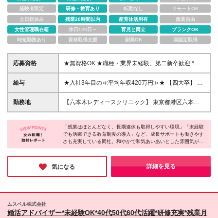
経験者限定
研修・教育あり
転勤なし
リモートOK
土日祝休み
残業20時間以内
産育休活用有
服装自由
女性管理職在籍
休日120日～
育児と両立
ブランクOK
時短勤務あり
資格取得支援
副業OK
国認定取得
応募資格
★無資格OK ★職種・業界未経験、第二新卒歓迎 *専
門卒以上 *社会人経験が1年以上ある方 （パート・ア
ルバイトを除く） *一般的なPCスキル(文字入力など)
給与
★入社3年目の≪平均年収420万円≫★ 【四大卒】 月
※事務の正確さだけでなく、患者さまの表情や歩き方
給28万円＋賞与年2回＋短期業績手当年4回 【専門・
から『今はそっとしておいてほしい』『少し不安そう
短大卒】 月給26万円＋賞与年2回＋短期業績手当年4
勤務地
【六本木レディースクリニック】 東京都港区六本木7-
だからお声がけしよう』と、一歩先の状況を察して動
回 《研修期間(試用期間)は以下の給与となります》
18-18 住友不動産六本木通ビル6F 【六本木レディー
く力を求めています！ ※応募後、応募完了メールにて
【四大卒】月給26万円 【専門・短大卒】月給24万円
スクリニック池袋院】 東京都豊島区南池袋一丁目19
書類選考フォームをお送りするフォームの回答を元
※6ヶ月間の試用期間あり。試用期間中は契約社員雇
「残業はほとんどなく、長期連休も取得しやすい環境」「未経験
番5号 Gビル南池袋01 8階 ◎2025年1月に開院した
に、書類選考を行いますので、必ず3日以内にご回答
でも活躍できる教育制度の導入」など、成長サポートも働きやす
用となりますが、待遇に差異はありません ※研修期間
クリニックです ※SBCメディカルグループ（湘南美容
さも充実している同社。和やかで和気あいあいとした雰囲気がと
をお願いします。
（6か月）終了後は、正社員に切り替わります ※短期
クリニック）が運営しています。 ※雇用先は医療法人
ても印象的でした。休憩中には恋愛トークなどプライベートの話
業績手当は研修終了1年後より支給 ※勤務時間超過分
社団孝和会または医療法人社団菜寿会となります。
をするほど、スタッフさん同士の距離も近いのだとか。複数名の
は1分単位で残業手当を支給
(変更の範囲)上記を除く当社関連勤務地
方に取材しましたが、どの方も楽しく仕事している様子が印象的
詳細を見る
気になる
でした！
ムスベル株式会社
婚活アドバイザー*未経験OK*40代50代60代活躍*研修充実*残業⽉