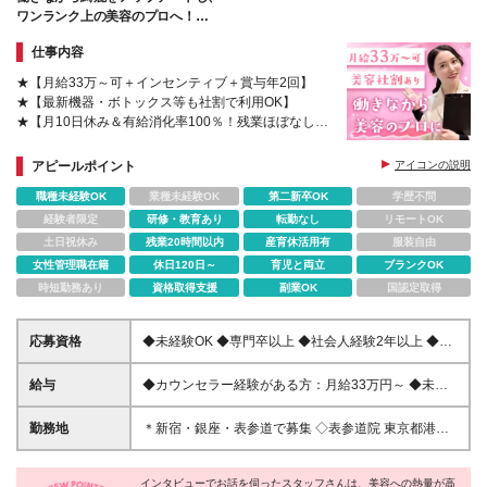
ワンランク上の美容のプロへ！
#有給消化率100％
仕事内容
★【月給33万～可＋インセンティブ＋賞与年2回】
★【最新機器・ボトックス等も社割で利用OK】
★【月10日休み＆有給消化率100％！残業ほぼなし】
★【有給と公休を組み合わせて10連休取得可（5連休
×2回もOK）】
アピールポイント
アイコンの説明
職種未経験OK
業種未経験OK
第二新卒OK
学歴不問
経験者限定
研修・教育あり
転勤なし
リモートOK
土日祝休み
残業20時間以内
産育休活用有
服装自由
女性管理職在籍
休日120日～
育児と両立
ブランクOK
時短勤務あり
資格取得支援
副業OK
国認定取得
応募資格
◆未経験OK ◆専門卒以上 ◆社会人経験2年以上 ◆接
客業やコミュニケーションを活かした仕事のご経験 ※
美容業界で働いていた方は歓迎します！ ＜こんな方
給与
◆カウンセラー経験がある方：月給33万円～ ◆未経
大歓迎です！＞ ◎美容に興味がある ◎ホスピタリテ
験の方：月給28万円～ ★未経験スタートの方がカウ
ィをもって患者様に寄り添いたい ◎自分のアイデア
ンセリング業務から自立した段階で【33万円】へ昇
勤務地
＊新宿・銀座・表参道で募集 ◇表参道院 東京都港区
を発信したい ◎チームで仕事をしたい
給！ 【昇給・賞与】 ●昇給あり(実績に応じる) ●賞与
南青山5-9-2 VORT表参道maxim 2階 ◇新宿院 東京都
年2回 ※固定残業代（5万3000円：1ヶ月あたり25時
新宿区新宿3-5-3 高山ランド会館3階 ◇銀座院 東京都
間）込み ※固定残業時間を超えた勤務時間については
インタビューでお話を伺ったスタッフさんは、美容への熱量が高
中央区銀座5-12-6 CURA GINZA 2階 ※(変更の範囲)上