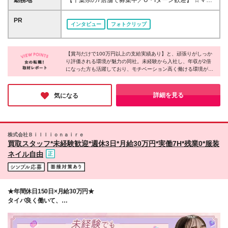
勤務地
【千葉県の7店舗で募集中／U・Iターン歓迎】 ☆マイ
みたい方 □働きやすさも大切にしたい方 □フレッシュ
円＋賞与年1回（最大3カ月分）＋インセンティブ＋各
カー通勤OK・駐車場完備 ☆2026年に新オープン店舗
な会社でイチから頑張りたい方
種手当 ※研修期間中は月給25万円 ※試用期間後の月
多数！ ☆転勤なし 本社、もしくは以下店舗での勤務
PR
インタビュー
フォトクリップ
給には営業手当5万円／月が含まれます ※経験・能
になります。 【本社】 千葉県印旛郡酒々井町本佐倉
力・スキルを考慮し、決定いたします ※残業代全額支
457-2 【京成臼井駅南口ViM店】 千葉県佐倉市王子台
給 ※試用期間6カ月：期間中の雇用形態・待遇に差異
3-30-4 Vim2階 【マルエツ新志津店】 千葉県佐倉市
なし
【賞与だけで100万円以上の支給実績あり】と、頑張りがしっか
西志津4-1-1 【千葉中央店】 千葉県千葉市中央区中央
り評価される環境が魅力の同社。未経験から入社し、年収が2倍
3-12-9 【メガセンタートライアル八千代店】 千葉県
になった方も活躍しており、モチベーション高く働ける環境が魅
八千代市緑が丘西2-13-3 【京成習志野駅前店】 千葉
力です！待遇面だけでなく、【残業ほぼナシ】【実働7時間】と
県船橋市習志野台四丁目1番6号 【KEIHOKUスーパー
働きやすさも整っています。店舗拡大に伴い店長としてのキャリ
布施店】★9月出店予定 千葉県柏市布施新町1-4-4 ※
アパスも用意されており、収入もキャリアもワークライフバラン
詳細を見る
気になる
スの3点が揃った環境で、長期的に活躍できると感じました！
転居を伴う転勤なし ※7店舗間での異動の可能性があ
ります ※新規店舗オープンの際に異動の可能性があり
ますが、本人と相談の上決定します (変更の範囲)会社
の定める範囲
株式会社Ｂｉｌｌｉｏｎａｉｒｅ
買取スタッフ*未経験歓迎*週休3日*月給30万円*実働7H*残業0*服装
ネイル自由
★年間休日150日×月給30万円★
タイパ良く働いて、
収入も働きやすさも一緒にアップデート！