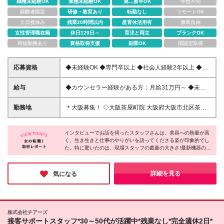
職種未経験OK
業種未経験OK
第二新卒OK
学歴不問
経験者限定
研修・教育あり
転勤なし
リモートOK
土日祝休み
残業20時間以内
産育休活用有
服装自由
女性管理職在籍
休日120日～
育児と両立
ブランクOK
時短勤務あり
資格取得支援
副業OK
国認定取得
応募資格
◆未経験OK ◆専門卒以上 ◆社会人経験2年以上 ◆接
客業やコミュニケーションを活かした仕事のご経験 ※
美容業界で働いていた方は歓迎します！ ＼美容好き
給与
◆カウンセラー経験がある方：月給31万円～ ◆未経
が集まる職場！／ 空いた時間には美容の話で盛り上
験の方：月給26万円～ ★未経験スタートの方がカウ
がることも多く、 楽しくトレンド知識をGETできま
ンセリング業務から自立した段階で【31万円】へ昇
勤務地
＊大阪募集！ ◇大阪茶屋町院 大阪府大阪市北区茶屋
す◎ ＜こんな方大歓迎です！＞ ◎美容に興味がある
給！ 【昇給・賞与】 ●昇給あり(実績に応じる) ●賞与
町5-8 MEFULL茶屋町3・4階 ※(変更の範囲)上記を除
◎ホスピタリティをもって患者様に寄り添いたい ◎
年2回 ※固定残業代（4万500円～4万2000円：1ヶ月
く当社関連勤務地
自分のアイデアを発信したい ◎チームで仕事をした
あたり25時間）込み ※固定残業時間を超えた勤務時
インタビューでお話を伺ったスタッフさんは、美容への熱量が高
い
く、生き生きと仕事のやりがいを語ってくださる姿が印象的でし
間については別途残業代を支給します ※試用期間（6
た。特に驚いたのは、現場スタッフの裁量の大きさ!最新機器の導
ヶ月間）の条件は本採用と同じ
入からキャンペーン企画まで任せてもらえる環境は、美容好きの
方にとってたまらなく魅力的なのではないでしょうか。チームワ
ークも抜群で、人間関係の良さも大きな魅力。働きながら綺麗に
詳細を見る
気になる
なれる同社に、ぜひ応募してみてはいかがでしょうか♪
株式会社チアーズ
接客サポートスタッフ*30～50代が活躍中*残業なし*完全週休2日*