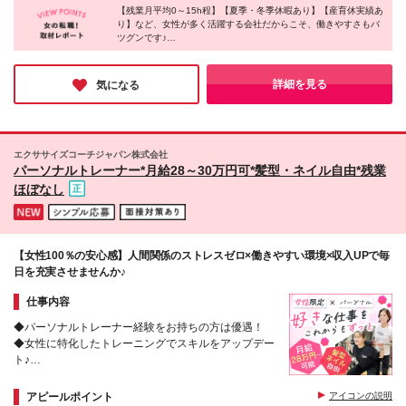
30万円でのスタートも可能です！（規定あり） 【試
【残業月平均0～15h程】【夏季・冬季休暇あり】【産育休実績あ
野店】東京都台東区東上野3-39-5 第一地所上野ビル3
り】など、女性が多く活躍する会社だからこそ、働きやすさもバ
用期間中】 月給24万5,000円 （固定残業代7時間分 1
階 【池袋店】東京都豊島区西池袋3-25-11 CIC
ツグンです♪
万5,000円、地域手当20,000円を含む） ※その他待遇
IKEBUKURO BUIL4F ★積極採用中！★ 【横浜店】
「お客様もスタッフも楽しいと思える環境」を大切にしている同
に差異はありません
神奈川県横浜市西区岡野1-13-5 横浜西口サンエース
社。スタッフの方も、「お客様のために頑張ることがやりがいで
ビル5階 【川崎店】神奈川県川崎市川崎区砂子1-1-14
す」と笑顔で話してくださったのが印象的でした。そんなスタッ
詳細を見る
気になる
フの健康やライフスタイルを気遣う風土が根付いているのも、同
JTB川崎共同ビル3階 ★積極採用中！★ 【川口店】
社の素敵なところだなと感じました！
埼玉県川口市栄町3-9-18 THE KINDAI 17
KAWAGUCHI 4階4A 【町田店】東京都町田市原町田
6-21−17 Fビル3階 ※(変更の範囲)上記を除く当社関連
エクササイズコーチジャパン株式会社
勤務地
パーソナルトレーナー*月給28～30万円可*髪型・ネイル自由*残業
ほぼなし
【女性100％の安心感】人間関係のストレスゼロ×働きやすい環境×収入UPで毎
日を充実させませんか♪
仕事内容
◆パーソナルトレーナー経験をお持ちの方は優遇！
◆女性に特化したトレーニングでスキルをアップデー
ト♪
◆頑張り次第で、マネジメントや教育にもチャレンジ
可能
アピールポイント
アイコンの説明