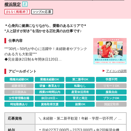
横浜限定
＊心身共に健康になりながら、愛着のあるエリアで＊
“人と話すが好き”を活かせる正社員のお仕事です♪
仕事内容
***30代～50代が中心に活躍中！未経験者やブランク
のある方も大歓迎***
◆完全週休2日制＆年間休日120日
◆日曜＆祝日休み
◆産休・育休取得＆復帰例多数！時短勤務も可能
アピールポイント
アイコンの説明
職種未経験OK
業種未経験OK
第二新卒OK
学歴不問
経験者限定
研修・教育あり
転勤なし
リモートOK
土日祝休み
残業20時間以内
産育休活用有
服装自由
女性管理職在籍
休日120日～
育児と両立
ブランクOK
時短勤務あり
資格取得支援
副業OK
国認定取得
応募資格
＼ 未経験・第二新卒歓迎！年齢・学歴一切不問 ／ ＊
30代～50代を中心に広い方が活躍されています♪ ご年
配の方でも楽しめるフィットネスなので 体力面に自
給与
＊月給22万7,000円～23万3,000円＋年2回報奨金機会