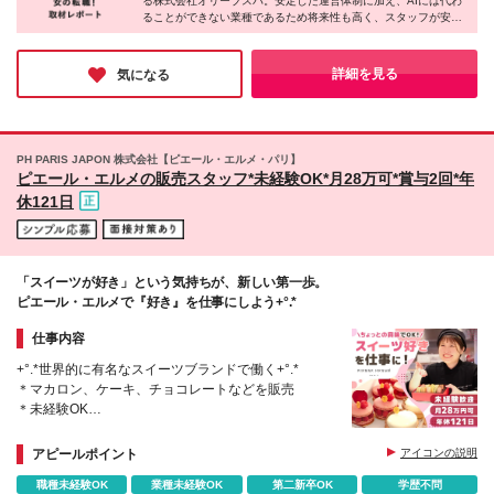
る株式会社オリーブスパ。安定した運営体制に加え、AIには代わ
*PANTHEON西麻布店/西麻布 *PANTHEON赤坂店/赤
ることができない業種であるため将来性も高く、スタッフが安心
坂 <渋谷区> *恵比寿店/恵比寿西 *DH恵比寿駅前店/恵
して働ける企業様だと感じました。エステと違い回数券制度を取
比寿南 *PENT HOUSE代官山店/鉢山町 <新宿区>
り入れておらず、お客様への提案負担が少ないのも特徴。美容に
*PANTHEON新宿店/歌舞伎町 <中央区> *銀座店/銀座
関わる仕事で、安定と安心を手に入れながら自分らしく働きたい
詳細を見る
気になる
という方に、ぜひご応募いただきたい企業様です。
*PANTHEON銀座並木通り店/銀座 <世田谷区> *三宿
店/池尻 ■横浜 *横浜元町中華街店/中区 ■名古屋 *名古
屋錦店/中区 ■大阪 *PENT HOUSE堀江店/西区
*PANTHEON心斎橋店/中央区 *PANTHEON西梅田店/
PH PARIS JAPON 株式会社【ピエール・エルメ・パリ】
北区 ■福岡 *PANTHEON西中洲店/中央区
ピエール・エルメの販売スタッフ*未経験OK*月28万可*賞与2回*年
休121日
「スイーツが好き」という気持ちが、新しい第一歩。
ピエール・エルメで『好き』を仕事にしよう+°.*
仕事内容
+°.*世界的に有名なスイーツブランドで働く+°.*
＊マカロン、ケーキ、チョコレートなどを販売
＊未経験OK
＊年休121日＆連休取得OK
＊残業ほぼなし（繫忙期以外）
アピールポイント
アイコンの説明
＊産育休復帰実績あり
職種未経験OK
業種未経験OK
第二新卒OK
学歴不問