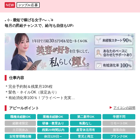
₊ ⊹ - 最短で稼げる女子へ- -. ݁𖥔
毎月の昇給チャンスで、給与も自信もUP♪
仕事内容
＊完全予約制＆残業月10h程
＊髪色・ネイルOK（規定あり）
＊有給消化率100％！プライベート充実
＊毎月昇給でモチベUP！月給7万円UPも◎
アピールポイント
アイコンの説明
＊患者様一人ひとりに寄り添ったベストな提案を。
職種未経験OK
業種未経験OK
第二新卒OK
学歴不問
経験者限定
研修・教育あり
転勤なし
リモートOK
土日祝休み
残業20時間以内
産育休活用有
服装自由
女性管理職在籍
休日120日～
育児と両立
ブランクOK