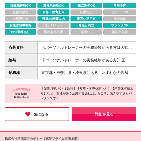
◆13名の育休取得実績あり＆復帰実績多数
職種未経験OK
業種未経験OK
第二新卒OK
学歴不問
経験者限定
研修・教育あり
転勤なし
リモートOK
土日祝休み
残業20時間以内
産育休活用有
服装自由
女性管理職在籍
休日120日～
育児と両立
ブランクOK
時短勤務あり
資格取得支援
副業OK
国認定取得
応募資格
《パーソナルトレーナーの実務経験がある方は大歓
迎！学歴不問♪》 ■未経験OK ★日々のダイエット・運
動経験や美容知識、コミュニケーション力などが活か
給与
【パーソナルトレーナーの実務経験がある方】 正社
せます！ 【こんな方を歓迎！】 *頑張り次第でスピー
員：月給28万円〜30万円 給与内訳 基本給：210,000
ディに昇進・昇給したい方 *トレーニングや運動・美
円 等級給：21,000円～ 役職給：13,000円～ 住宅手
勤務地
東京都・神奈川県・埼玉県にある、いずれかの店舗で
容が好きな方 *生活スタイルが変わっても長く働きた
当：関東20,000円 関西・中部10,000円 固定残業
ご活躍いただきます！ ※転居を伴う転勤はありませ
い方
代：20,000円～（10時間 残業の有無に関わらず支
ん。 ※勤務地の希望はできるだけ反映します。 【上
給） ※経験・スキルを考慮の上、決定いたします。 ※
【残業月平均0～15h程】【夏季・冬季休暇あり】【産育休実績あ
野店】東京都台東区東上野3-39-5 第一地所上野ビル3
り】など、女性が多く活躍する会社だからこそ、働きやすさもバ
固定残業を超える超過分は法定どおり支給します。
階 【池袋店】東京都豊島区西池袋3-25-11 CIC
ツグンです♪
【未経験の方】 正社員：月給25万2000円～ 給与内訳
IKEBUKURO BUIL4F ★積極採用中！★ 【横浜店】
「お客様もスタッフも楽しいと思える環境」を大切にしている同
基本給：210,000円 等級給：3,000円～ 住宅手当：関
神奈川県横浜市西区岡野1-13-5 横浜西口サンエース
社。スタッフの方も、「お客様のために頑張ることがやりがいで
東20,000円 関西・中部10,000円 固定残業代：
ビル5階 【川崎店】神奈川県川崎市川崎区砂子1-1-14
す」と笑顔で話してくださったのが印象的でした。そんなスタッ
詳細を見る
気になる
19,000円～（10時間 残業の有無に関わらず支給）
フの健康やライフスタイルを気遣う風土が根付いているのも、同
JTB川崎共同ビル3階 ★積極採用中！★ 【川口店】
社の素敵なところだなと感じました！
※固定残業を超える超過分は法定どおり支給します。
埼玉県川口市栄町3-9-18 THE KINDAI 17
【試用期間中】 試用期間3ヶ月／月給24万5,000円
KAWAGUCHI 4階4A 【町田店】東京都町田市原町田
（固定残業代7時間分 1万5,000円、地域手当20,000円
6-21−17 Fビル3階 ※(変更の範囲)上記を除く当社関連
株式会社早稲田アカデミー【東証プライム市場上場】
を含む） ・「研修期間中も基本給に変動なし」 試用
勤務地