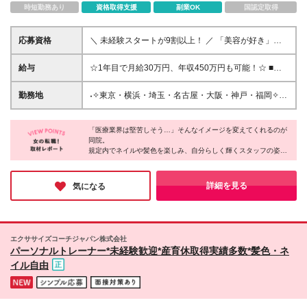
時短勤務あり
資格取得支援
副業OK
国認定取得
応募資格
＼ 未経験スタートが9割以上！ ／ 「美容が好き」
「今より稼ぎたい」 その気持ちがあれば、これまで
の経験・学歴は一切問いません✨ 【こんな方にぴった
給与
☆1年目で月給30万円、年収450万円も可能！☆ ■月
りです♡】 ◎美容や自分磨きに興味がある方 ◎接客
給25万円～＋業績手当＋賞与年2回＋決算賞与（規定
が好きで、誰かを笑顔にしたい方 ◎安定した高収入
あり） （みなし残業代月22時間分／月3万5300円を
勤務地
˖✧東京・横浜・埼玉・名古屋・大阪・神戸・福岡✧˖
（月給30万円〜）を叶えたい方 ◎オンとオフを切り
含む） ※上記を超える時間外労働分は追加で支給 ★
★横浜院も6/15OPEN ★駅徒歩3分以内の好立地 【秋
替えて、プライベートも大切にしたい方 ★異業種か
賞与年3回：合計3.5～4か月分支給実績あり ※決算賞
葉原院】 千代田区神田佐久間町2-18-5-3F 【新橋院】
らの転職者も大歓迎★ アパレル、カフェ、受付、事
与を含む ‥‥‥‥‥‥‥ ―★毎月の業績手当って？★― 会
「医療業界は堅苦しそう…」そんなイメージを変えてくれるのが
港区新橋1-4-4 FAD15ビル9F 【池袋院】 豊島区南池
務、エステ、営業など、 先輩たちの前職はさまざ
同院。
社全体の売上に応じて、毎月全員に支給のチャンスあ
袋2-27-5 カテイビル6F 【新宿院】 新宿区新宿3-25-9
規定内でネイルや髪色を楽しみ、自分らしく輝くスタッフの姿が
ま。 「自分を変えたい」という想いを全力でサポー
り♪ 「みんなで頑張った成果」を役職ごとに還元する
新宿モアビル6F 【名古屋院】 名古屋市中村区椿町17-
印象的でした。
トします！ ──⋆.˚✧──── ✧⋆.˚── ＼多くの方とお会
仕組みです。 いつもの月給に【数千円～数万円】が
15 ユース丸悦ビル6F 【名古屋栄院】 名古屋市中区錦
いしたいと思っています／ 「いきなり応募は勇気が
プラスされるから、 一致団結して楽しく稼げます！
3-24-29 内山ビル4F 【神戸三宮院】 神戸市中央区琴
未経験入社が90％ながら、1年目から【月給30万円】を目指せる
詳細を見る
気になる
いるな…」という方は、 ぜひお気軽に【気になる】
‥‥‥‥‥‥‥ 【試⽤期間中（2か月間）の給与の変動につ
環境には驚きました。完全週休2日制でオフも充実しているから
ノ緒町5-3-5 グリーンシャポービル3F 【大阪天王寺
ボタンをタップしてくださいね。 お会いできること
こそ、心に余裕を持って患者様に向き合えます。
いて】 ◇関東エリア（池袋院、秋葉原院、新橋院、
院】 天王寺区悲田院町9-20 阿倍野橋ビル7F 【大阪梅
を楽しみにしております！ ──⋆.˚✧──── ✧⋆.˚──
新宿院、大宮院、横浜院） →月給23万9000円（みな
田院】 北区梅田2-4-34 産光西梅田ビル8F 【大阪なん
「なりたい私」を叶えながら、理想のライフスタイルを手にした
し残業代⽉22時間分／⽉3万3800円を含む） ◇関⻄
ば院】 浪速区難波中2-2-20 辻村ビル6F 【大阪京橋
い方にぴったりの職場です。
エクササイズコーチジャパン株式会社
エリア（⼤阪なんば院、⼤阪梅⽥院、⼤阪京橋院、⼤
院】 都島区東野田町2-9-15 山佐ビル4F 【京都駅前
パーソナルトレーナー*未経験歓迎*産育休取得実績多数*髪色・ネ
阪天王寺院、神⼾三宮院、京都駅前院） ◇東海・九
院】 京都市下京区烏丸通七条下る東塩小路町720番地
イル自由
州エリア（名古屋栄院、名古屋院、福岡博多院） →
京都駅前駿河屋ビル2F 【福岡博多院】 福岡市博多区
月給23万円（みなし残業代⽉22時間分／⽉3万2500
博多駅東1-12-7 第13岡部ビル7階 ＼オープニング募
円を含む） ※みなし残業代の時間超過分は別途支給
集／ 【大宮院】★積極採用中！25年12月開院済 さい
たま市大宮区大門町1‐60 福美メディカル2階C区画