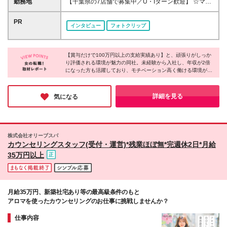
勤務地
【千葉県の7店舗で募集中／U・Iターン歓迎】 ☆マイ
さも大切にしたい方 □フレッシュな会社でイチから頑
獲得した実績も 月給30万円～50万円＋賞与年1回（最
カー通勤OK・駐車場完備 ☆2026年に新オープン店舗
張りたい方
大3カ月分）＋インセンティブ＋各種手当 ＼先輩たち
多数！ ☆転勤なし 本社、もしくは以下店舗での勤務
PR
インタビュー
フォトクリップ
の年収を公開／ ◆年収800万円／店長 入社1年目／
になります。 【本社】 千葉県印旛郡酒々井町本佐倉
元飲食店スタッフ ◆年収400万円／副店長 入社1年
457-2 【京成臼井駅南口ViM店】 千葉県佐倉市王子台
目／元看護士 ※研修期間中は月給25万円 ※試用期間
3-30-4 Vim2階 【マルエツ新志津店】 千葉県佐倉市
後の月給には営業手当5万円／月が含まれます ※経
【賞与だけで100万円以上の支給実績あり】と、頑張りがしっか
西志津4-1-1 【千葉中央店】 千葉県千葉市中央区中央
り評価される環境が魅力の同社。未経験から入社し、年収が2倍
験・能力・スキルを考慮し、決定いたします ※残業代
3-12-9 【メガセンタートライアル八千代店】 千葉県
になった方も活躍しており、モチベーション高く働ける環境が魅
全額支給 ※試用期間6カ月：期間中の雇用形態・待遇
八千代市緑が丘西2-13-3 【京成習志野駅前店】 千葉
力です！待遇面だけでなく、【残業ほぼナシ】【実働7時間】と
に差異なし
県船橋市習志野台四丁目1番6号 【KEIHOKUスーパー
働きやすさも整っています。店舗拡大に伴い店長としてのキャリ
布施店】★9月出店予定 千葉県柏市布施新町1-4-4 ※
アパスも用意されており、収入もキャリアもワークライフバラン
詳細を見る
気になる
スの3点が揃った環境で、長期的に活躍できると感じました！
転居を伴う転勤なし ※7店舗間での異動の可能性があ
ります ※新規店舗オープンの際に異動の可能性があり
ますが、本人と相談の上決定します (変更の範囲)会社
の定める範囲
株式会社オリーブスパ
カウンセリングスタッフ(受付・運営)*残業ほぼ無*完週休2日*月給
35万円以上
月給35万円、新築社宅あり等の最高級条件のもと
アロマを使ったカウンセリングのお仕事に挑戦しませんか？
仕事内容