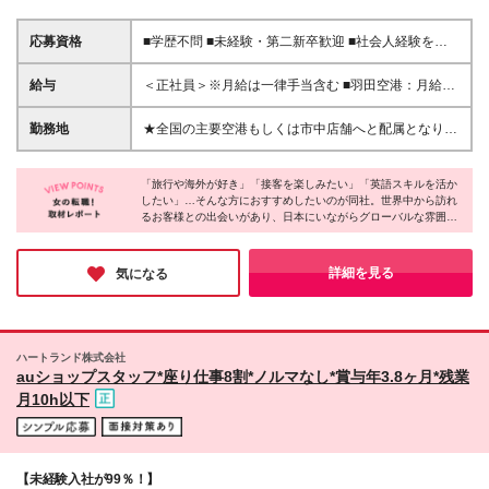
応募資格
■学歴不問 ■未経験・第二新卒歓迎 ■社会人経験をお
持ちの方（年数不問） ★英語スキルに自信がなくて
もOK！ 趣味で勉強した韓国語や中国語等も活かせま
給与
＜正社員＞※月給は一律手当含む ■羽田空港：月給28
す◎ ＼スタッフの9割が中途入社！／ 「前職は残業が
万円～ ■関西空港：月給27万円～ ■中部国際空港・福
多くて自分の時間がなかった」 「接客は好きだけ
岡空港・岡山空港・那覇空港：月給26万円～ ■市中店
勤務地
★全国の主要空港もしくは市中店舗へと配属となりま
ど、休みが少なくて大変だった」 そんな理由で転職
舗（金融機関、旅行会社、駅、ショッピングモール内
す★ ＊東京／大阪／愛知／岡山／福岡／沖縄／神奈
してきた先輩がたくさんいます！ 「英語は好きだけ
など）：月給25万円～ ＜パートタイム＞ ■広島紙屋
川／埼玉／宮城／広島で募集 ＊U/Iターン歓迎！＊配
ど自信はない」という方も大丈夫。 「私もそうだっ
町シャレオ店：時給1,650円 【インセンティブあり】
「旅行や海外が好き」「接客を楽しみたい」「英語スキルを活か
属は希望を考慮 ＊マイカー通勤OK（勤務地による）
たよ！」と自然にフォローし合う 温かい職場だか
したい」…そんな方におすすめしたいのが同社。世界中から訪れ
※正社員・パートタイム共通 所定条件達成で月単位で
【空港】（正社員） ■羽田空港内の店舗 ■関西空港内
るお客様との出会いがあり、日本にいながらグローバルな雰囲気
ら、安心してスタートできますよ♪
支給！ （初年度に毎月支給された場合の年額の目
の店舗 ■中部国際空港内の店舗 ■岡山空港内の店舗 ■
を感じられるのが最大の魅力です！
安：15万円程度） ▼成長がそのまま“やりがい”と“収
福岡空港内の店舗 ■那覇空港内の店舗 【市中店舗】
年間休日122日／基本定時退社／10日以上の長期休暇も取得可…
入”に▼ 研修で知識が身につくと、お客様一人ひとり
（正社員・パートタイム） ■東京都23区内の店舗 ■横
と、働きやすさが揃っていて、オフには海外旅行を楽しむ社員も
詳細を見る
気になる
に ぴったりの通貨や使い方をご提案できるように。
多いのだとか。髪色やネイルも自由で、自分らしく働けるのも嬉
浜エリアの店舗 ■埼玉エリアの店舗 ■仙台エリアの店
しいポイントです♪
その提案がお客様の安心や「ありがとう」に繋がり、
舗 ■広島エリアの店舗（パートタイム募集） (変更の
さらにインセンティブとして還元されます◎ ▼各種
範囲)上記を除く当社関連勤務地 ※空港勤務で深夜・
手当で収入も安心▼ ◆通勤手当（月6万円まで） ◆空
早朝のシフトにより公共交通機関が利用できない場合
ハートランド株式会社
港手当（空港勤務の場合） ◆深夜早朝手当（7時前・
に限り、会社が認めたときはタクシー利用可能 ※受動
auショップスタッフ*座り仕事8割*ノルマなし*賞与年3.8ヶ月*残業
22時以降のシフト勤務に対し） ▼嬉しい制度もご用
喫煙対策:屋内禁煙（一部テナント施設に喫煙室設置
月10h以下
意（正社員のみ）▼ □確定拠出年金 □ホテルなどの割
有） 詳しくは原稿下部の関連リンク「★各店舗のア
引がある福利厚生 □外貨両替優遇レート制度 …etc. ※
クセス情報」よりご確認ください。
残業代は別途支給します ※試用期間あり（6ヶ月／期
間中の待遇に変動なし） ※予告なく募集が終了する勤
務地もございます
【未経験入社が99％！】