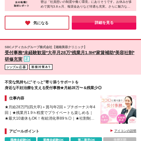
密は「社員想いの制度や働く環境」にありそうです。お休みが多
月平均残業時間は10時間以下ですが、毎月20時間分
区・丹羽郡扶桑町・尾張旭市・長久手市・稲沢市・春
めで賞与3.8ヵ月、報奨金ありなど待遇も充実。さらに魅力なの
の固定残業代を全額支給しております ※月給には業務
日井市 ■三河エリア みよし市・豊田市・岡崎市・碧南
が20～30代が中心の組織ということ。今回取材させていただいた
効率化手当1万円を含みます ※試用期間2～3ヵ月あり
市・蒲郡市・西尾市 ■東海・知多エリア 東海市・知多
方からも「同年代と一緒に働くことが、こんなに楽しいとは思い
(期間中の給与・待遇に差異はございません) ※月10日
市・大府市・常滑市・半田市・刈谷市 ■豊橋・豊川エ
ませんでした。話もしやすく、居心地が◎！」とのこと。ぜひ多
詳細を見る
気になる
休みを選択された場合は月給が変動いたしますので、
くの方に、同社の魅力を知っていただきたいです♪
リア 豊橋市・田原市・豊川市 ■岐阜県 可児市・中津
ご希望の方には面接時に詳しくご説明いたします
川市・恵那市・瑞浪市・各務原市・美濃加茂市・岐阜
市・瑞穂市・羽島郡岐南町・高山市 ■三重県 松阪市・
志摩市・津市・伊勢市 ※（変更の範囲）上記を除く
SBCメディカルグループ株式会社【湘南美容クリニック】
当社関連勤務地
受付事務*未経験歓迎*大卒月28万*残業月1.9H*家賃補助*美容社割*
研修充実
不安な気持ちに"そっと"寄り添うサポートを
身近な不妊治療を支える受付事務★月給28万〜＆残業少◎
仕事内容
★月給28万円(四大卒)＋賞与年2回＋プチボーナス年4
回｜★残業月1.9ｈ程度でプライベートも楽しめる｜
★最大10連休もOK！有給消化率89％◎｜★社割制度
あり（美容・歯科・近視まで適用）｜★家賃補助制度
あり
アピールポイント
アイコンの説明
職種未経験OK
業種未経験OK
第二新卒OK
学歴不問