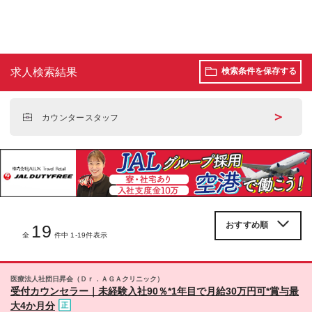
求人検索結果
検索条件を保存する
＞
カウンタースタッフ
19
全
件中 1-19件表示
医療法人社団日昇会（Ｄｒ．ＡＧＡクリニック）
受付カウンセラー｜未経験入社90％*1年目で月給30万円可*賞与最
大4か月分