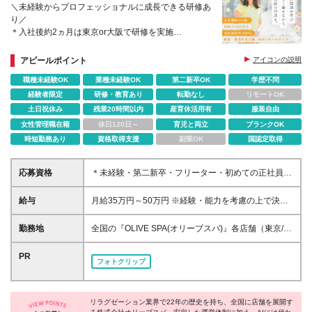
＼未経験からプロフェッショナルに成長できる研修あ
り／
＊入社後約2ヵ月は東京or大阪で研修を実施
＊店舗配属後もできる業務から少しずつスタート
＊残業月7h以内、完週休2日、有給取得率100％など
アピールポイント
アイコンの説明
働きやすさ◎
職種未経験OK
業種未経験OK
第二新卒OK
学歴不問
経験者限定
研修・教育あり
転勤なし
リモートOK
土日祝休み
残業20時間以内
産育休活用有
服装自由
女性管理職在籍
休日120日～
育児と両立
ブランクOK
時短勤務あり
資格取得支援
副業OK
国認定取得
応募資格
＊未経験・第二新卒・フリーター・初めての正社員と
いう方も歓迎 ＊学歴不問 ＜このような方に向いてい
ます＞ ＊働きながらキレイになりたい方 ＊美容業界
給与
月給35万円～50万円 ※経験・能力を考慮の上で決定
でキャリアを目指していきたい方 ＊人と話したり人
します。 ※入社後3ヶ月の試用期間あり └1～2ヶ月目
に喜んでもらうことが好きな方 ＊一生モノのスキル
の研修期間中は月給23.5万円～30万円、3ヶ月目以降
勤務地
全国の『OLIVE SPA(オリーブスパ)』各店舗（東京/横
を身に付けたい方
は上記同待遇となります 【基本給にプラスαして加算
浜/名古屋/大阪/福岡） ＊お住まいや希望を最大限考慮
される充実した手当】 ＊交通費支給（上限3万円/月・
の上、双方納得のもと決定♪ ＊新築・築浅社宅（WiFi/
PR
フォトクリップ
試用期間中は全額支給） ＊時間外手当（100％支給）
オートロック）完備 └人気の港・渋谷・新宿・品川・
＊施術手当 ＊指名手当 ＊深夜手当 ＊施術練習手当 ＊
世田谷エリア！ └最寄駅から徒歩約5分程度と立地も
ペントハウススタッフ特別手当 ＊社宅手当 ＼ 昇給は
抜群♪ ■東京 <港区> *PENT HOUSE西麻布店/西麻布
年4回実施！ ／ 入社1年で月給40万円以上も可能です
リラグゼーション業界で22年の歴史を持ち、全国に店舗を展開す
*PANTHEON白金台プラチナ通り店/白金台