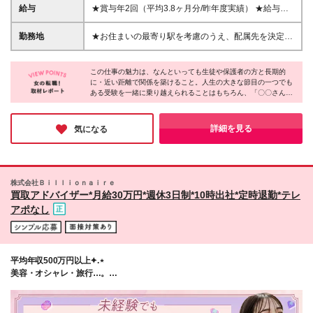
代に早稲田アカデミーに通っていた」そんな方ももち
給与
★賞与年2回（平均3.8ヶ月分/昨年度実績） ★給与に
ろん大歓迎！
プラスして、毎月家族手当（配偶者1名につき7000円
／子ども1名につき4000円）や役職手当なども充実！
勤務地
★お住まいの最寄り駅を考慮のうえ、配属先を決定し
★校舎ごとの目標数値（合格者数など）を達成すると
ます。（ご自宅最寄り駅より1時間圏内） ★転居を伴
インセンティブの支給あり！ ※ノルマはありませんの
う転勤ナシ 神奈川、東京、埼玉、千葉、茨城にある
でご安心ください！ 月給23万1,400円～34万円（一律
この仕事の魅力は、なんといっても生徒や保護者の方と長期的
『早稲田アカデミー』193校舎のいずれかにて、ご勤
に・近い距離で関係を築けること。人生の大きな節目の一つでも
支給の手当含む）＋各種手当＋賞与2回 ※上記はあく
務いただきます。 ※U・Iターン歓迎します。 ※変更の
ある受験を一緒に乗り越えられることはもちろん、「〇〇さんが
まで四大卒新卒の初任給額です。経験やスキルを考慮
範囲：上記を除く当社関連勤務地
いるから安心して通わせられる」と嬉しい言葉をかけてもらえた
のうえ、決定します。 ※2ヶ月間の試用期間がありま
り、卒塾後も顔を出してくれる生徒がいたりと、日々の仕事の中
す。期間中の給与・待遇に変更はありません。 ※残業
でやりがいを感じられる場面がたくさんあると感じました。
詳細を見る
気になる
代は全額支給いたします。
株式会社Ｂｉｌｌｉｏｎａｉｒｅ
買取アドバイザー*月給30万円*週休3日制*10時出社*定時退勤*テレ
アポなし
平均年収500万円以上✦.⋆
美容・オシャレ・旅行…。
ガマンゼロの生活を送りませんか？