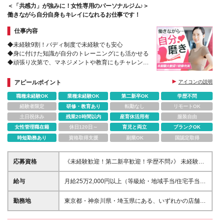
＜「共感力」が強みに！女性専用のパーソナルジム♪＞
【横浜院】※26年6月15日開院！ ⇒開院までは東京の
働きながら自分自身もキレイになれるお仕事です！
クリニックで研修 横浜市西区高島2-14-11 横浜新都市
第2ビル6F ※変更の範囲:当社関連勤務地(ただし転居
仕事内容
を伴う転勤なし)
◆未経験9割！バディ制度で未経験でも安心
◆身に付けた知識が自分のトレーニングにも活かせる
◆頑張り次第で、マネジメントや教育にもチャレンジ
可能
◆産育休の取得＆復帰実績多数
アピールポイント
アイコンの説明
職種未経験OK
業種未経験OK
第二新卒OK
学歴不問
経験者限定
研修・教育あり
転勤なし
リモートOK
土日祝休み
残業20時間以内
産育休活用有
服装自由
女性管理職在籍
休日120日～
育児と両立
ブランクOK
時短勤務あり
資格取得支援
副業OK
国認定取得
応募資格
《未経験歓迎！第二新卒歓迎！学歴不問♪》 未経験で
も、日々のダイエット・運動経験や美容知識、コミュ
ニケーション力などが活かせます！ 【こんな方を歓
給与
月給25万2,000円以上（等級給・地域手当/住宅手当・
迎！】 *頑張り次第でスピーディに昇進・昇給したい
役職手当含む） ※経験・スキルを考慮の上、決定いた
方 *トレーニングや運動・美容が好きな方 *生活スタ
します。 ※月給には固定残業代10時間分（月1万9000
勤務地
東京都・神奈川県・埼玉県にある、いずれかの店舗で
イルが変わっても長く働きたい方
円～）を含む。超過分は別途支給します。 ★パーソ
ご活躍いただきます！ ※転居を伴う転勤はありませ
ナルトレーナーの実務経験がある方は、月給28万円〜
ん。 ※勤務地の希望はできるだけ反映します。 【上