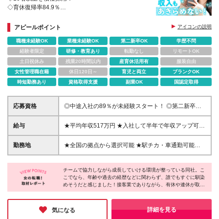
◇育休復帰率84.9％
◇月10～11日休み／業界平均より多い休日数！
◇資格取得で最大月8万円給与UP
アピールポイント
アイコンの説明
職種未経験OK
業種未経験OK
第二新卒OK
学歴不問
経験者限定
研修・教育あり
転勤なし
リモートOK
土日祝休み
残業20時間以内
産育休活用有
服装自由
女性管理職在籍
休日120日～
育児と両立
ブランクOK
時短勤務あり
資格取得支援
副業OK
国認定取得
応募資格
◎中途入社の89％が未経験スタート！ ◎第二新卒歓
迎！ ◎人柄重視の採用！ ------------ ◆学歴不問 ◆35歳
以下（若年層の長期キャリア形成を図るため） --------
給与
★平均年収517万円 ★入社して半年で年収アップ可
---- ★アルバイト/フリーター経験のみの方もOK！ ★
能！ ★資格取得で月給＋最大8万円 ★試験の合格率、
スマートフォン、タブレット、PCなど通信機器に関
資格保有率はともに約90％！！ ＜想定月収＞ ■関
勤務地
★全国の拠点から選択可能 ★駅チカ・車通勤可能店
する商品知識は一切不要！
東：月収25万9,795円～40万7,996円＋各種手当＋賞
舗も多 ★引っ越し費用のサポートあり（社宅・家賃
与年2回 ■東海／関西／福岡：月収24万7,951円～39
補助制度など） ＜特に積極採用中！＞ 東京、神奈
万6,152円＋各種手当＋賞与年2回 ■その他の地域：月
チームで協力しながら成長していける環境が整っている同社。こ
川、千葉、埼玉、福井、愛知、三重、岐阜 ＜募集エ
こでなら、年齢や過去の経歴などに関わらず、誰でもすぐに馴染
収24万1,979円～39万0,280円＋各種手当＋賞与年2回
リア＞ 【東北】宮城、福島 【関東】東京、神奈川、
めそうだと感じました！接客業でありながら、有休や連休が取り
※上記には25時間の想定残業時間を含んで算出してお
千葉、埼玉、栃木、群馬、茨城 【北陸・甲信越】福
やすく、プライベートも大切にできる点も魅力的♪また、頑張り
ります。 ※みなし残業時間超過分は1分単位で全額支
井、新潟 【東海】愛知、三重、岐阜 【関西】大阪
が正当に評価され、ライフイベントを迎えてもキャリアを積んで
給 ＜入社半年～1年後月収例＞ ■30万5,000円～42万
【中国】岡山、広島、鳥取、島根 【四国】徳島、香
いける制度がしっかり整っているので、「働きやすさ・キャリ
詳細を見る
気になる
3,000円（想定残業時間30h+資格取得の場合） ＜給与
ア・収入」の好バランスを求める方にオススメです♪
川 【九州】福岡、佐賀、熊本 ※配属店舗については