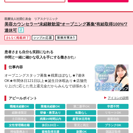
当は別途全額支給（1分単位） ※経験・能力を考慮し
お気軽にご相談ください！ ※受動喫煙対策：店舗によ
決定／現年収や希望給与もご相談可能 ※試用期間中の
る ★店舗一覧URL https://shop.bellpark.co.jp/info/
給与・福利厚生に差異なし
【本社】 東京都千代田区平河町1-4-12 平河町センタ
医療法人社団仁友会 リアスクリニック
ービル3・6・7・8・9F ※就業場所の変更の範囲：会
美容カウンセラー*未経験歓迎*オープニング募集*有給取得100%*7
社の定める場所
連休可
患者さまも自分も笑顔になれる
仲間と一緒に確かな収入を手にする働きかた♪
仕事内容
オープニングスタッフ募集★残業ほぼなし★7連休
OK★年間休日121日以上★誕生日休暇あり★店舗売
り上げに応じた売上還元金だからみんなで頑張れる！
アピールポイント
アイコンの説明
職種未経験OK
業種未経験OK
第二新卒OK
学歴不問
経験者限定
研修・教育あり
転勤なし
リモートOK
土日祝休み
残業20時間以内
産育休活用有
服装自由
女性管理職在籍
休日120日～
育児と両立
ブランクOK
時短勤務あり
資格取得支援
副業OK
国認定取得