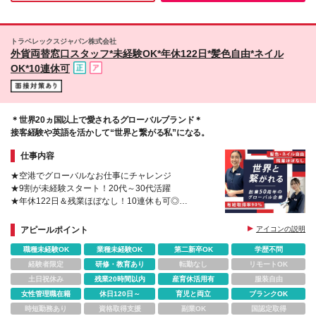
詳細＞ ■関東：月給24万3,500円～38万2,400円 ※上
お気軽にご相談ください！ ※受動喫煙対策：店舗によ
記には15時間分のみなし残業手当：2万4,500円～3万
る ★店舗一覧URL https://shop.bellpark.co.jp/info/
8,400円を含んでいます。 ■東海／関西／福岡：月給
【本社】 東京都千代田区平河町1-4-12 平河町センタ
トラベレックスジャパン株式会社
23万2,400円～37万1,300円 ※上記には15時間分のみ
ービル3・6・7・8・9F ※就業場所の変更の範囲：会
外貨両替窓口スタッフ*未経験OK*年休122日*髪色自由*ネイル
なし残業手当：2万3,400円～3万7,300円を含んでい
社の定める場所
OK*10連休可
ます。 ■その他：月給22万6,800円～36万5,800円 ※
上記には15時間分のみなし残業手当：2万2,800円～3
万6,800円を含んでいます。 ※経験・能力を考慮し決
定／給与に関するご相談に応じます。 ※試用期間中の
給与・福利厚生に差異なし
＊世界20ヵ国以上で愛されるグローバルブランド＊
接客経験や英語を活かして“世界と繋がる私”になる。
仕事内容
★空港でグローバルなお仕事にチャレンジ
★9割が未経験スタート！20代～30代活躍
★年休122日＆残業ほぼなし！10連休も可◎
★産育休復職率100％＆女性管理職68％
アピールポイント
アイコンの説明
職種未経験OK
業種未経験OK
第二新卒OK
学歴不問
経験者限定
研修・教育あり
転勤なし
リモートOK
土日祝休み
残業20時間以内
産育休活用有
服装自由
女性管理職在籍
休日120日～
育児と両立
ブランクOK
時短勤務あり
資格取得支援
副業OK
国認定取得