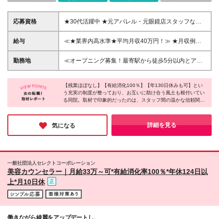
応募資格
★30代活躍中 ★元アパレル・元眼鏡店スタッフなど
未経験スタートの先輩多数！ ◆未経験OK ◆学歴不問
＼こんな方に向いています／ ◎美容業界で働きたい
給与
≪★業界内高水準★平均月収40万円！≫ ★月収例：
◎会社のルールに縛られず、アイデアをカタチにしな
40万円～(月給＋残業代＋インセンティブ) ◆月給25
がら働きたい ◎患者さまファーストのクリニックで
万～80万円＋売上還元金＋インセンティブ＋賞与 ※
勤務地
≪オープニング募集！最寄駅から徒歩5分以内とアク
働きたい ◎チームワークを大切にしたい ◎収入アッ
経験・スキルを考慮して決定します ※上記額にはみな
セス良好≫ ★原則、転居を伴う転勤はありません ＼
プを実現したい・頑張りはきちんと評価されたい
し残業代（月10時間分/18,130円～）を含みます。超
2026年9月1日に福岡で新規オープン予定！／ ◆リア
過分は全額支給します ※試用期間3ヶ月（期間中は売
【残業ほぼなし】【有給消化100％】【年130日休みも可】とい
スクリニック福岡天神院 福岡県福岡市中央区天神2丁
う充実の制度が整っており、お互いに助け合う風土も根付いてい
上還元金・インセンティブなし。その他給与・待遇・
目6−13 ジェムキャッスルきらめき通り3階 ◆リアス
る同院。取材で印象的だったのは、スタッフ間の温かな信頼関係
雇用形態に差異はありません）
クリニック銀座院 東京都中央区銀座7-8-17 虎屋銀
です。「女性専門の毛髪再生治療」という社会貢献度の高い分野
座ビル9F ◆リアスクリニック横浜院（駅直結） 神奈
で、自分の時間や家庭を大切にしながら専門性も磨けるところが
川県横浜市西区高島2-19-12 横浜スカイビル26F ◆
魅力。「仕事もプライベートも充実させたい」という方に、自信
詳細を見る
気になる
を持っておすすめしたいと思います。
リアスクリニック名古屋院（駅直結） 愛知県名古屋
市中村区名駅4-8 エニシオ名駅4F ≪続々とオープン予
定！≫ 池袋院、大宮院、大阪院など順次開院準備中♪
※変更の範囲：上記を除く当社関連勤務地
一般社団法人セレクトコーポレーション
美容カウンセラー｜月給33万～可*有給消化率100％*年休124日以
上*月10日休
働きながら綺麗をアップデートし、