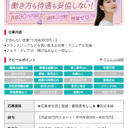
仕事内容
【“売らない営業”で月給30万円！】
●ブランドバッグなどを買い取るお仕事｜マニュアル完備
●ノルマ・テレアポ・飛び込みなど一切なし
●未経験から入社したメンバー多数
アピールポイント
アイコンの説明
●連休取得OKで海外旅行も楽しめる♪
職種未経験OK
業種未経験OK
第二新卒OK
学歴不問
経験者限定
研修・教育あり
転勤なし
リモートOK
土日祝休み
残業20時間以内
産育休活用有
服装自由
女性管理職在籍
休日120日～
育児と両立
ブランクOK
時短勤務あり
資格取得支援
副業OK
国認定取得
応募資格
★応募者全員と面接！書類選考なし★ ◆完全未経験
OK ◆第二新卒・ブランクOK ◆経歴・学歴不問 ◆20
代～30代活躍中！ ＊＊＊こんな方は尚歓迎します♪＊
給与
【月給30万円スタート！平均年収500～600万円】 ★
＊＊ □収入をアップさせてプライベートを充実させた
賞与だけで100万円以上の支給実績も ★1年で年収
い方 □買取査定にチャレンジしてみたい方 □働きやす
800万円のメンバー在籍 ★インセンティブで月20万円