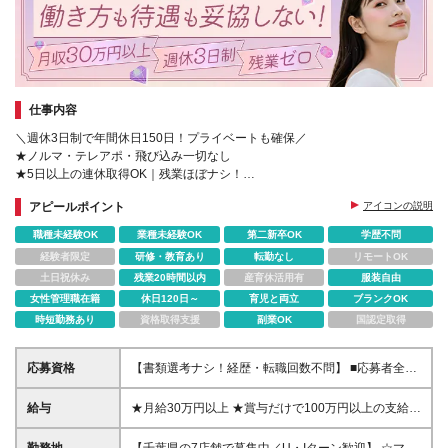
仕事内容
＼週休3日制で年間休日150日！プライベートも確保／
★ノルマ・テレアポ・飛び込み一切なし
★5日以上の連休取得OK｜残業ほぼナシ！
★髪型・ネイル・ピアス自由
アピールポイント
アイコンの説明
★マニュアル完備！専門知識がなくても安心
職種未経験OK
業種未経験OK
第二新卒OK
学歴不問
経験者限定
研修・教育あり
転勤なし
リモートOK
土日祝休み
残業20時間以内
産育休活用有
服装自由
女性管理職在籍
休日120日～
育児と両立
ブランクOK
時短勤務あり
資格取得支援
副業OK
国認定取得
応募資格
【書類選考ナシ！経歴・転職回数不問】 ■応募者全員
と面接 ■完全未経験OK ■第二新卒・ブランクOK ■経
歴・学歴不問 ■20代～30代活躍中！ ＊＊＊こんな方
給与
★月給30万円以上 ★賞与だけで100万円以上の支給実
は尚歓迎します♪＊＊＊ □収入をアップさせてプライ
績も ★1年で年収800万円のメンバー在籍 ★インセン
ベートを充実させたい方 □買取査定にチャレンジして
ティブで月20万円獲得した実績も 月給30万円～50万