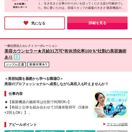
く、生き生きと仕事のやりがいを語ってくださる姿が印象的でし
別途残業代を支給します ※試用期間（6ヶ月間）の条
記を除く当社関連勤務地
た。特に驚いたのは、現場スタッフの裁量の大きさ!最新機器の導
件は本採用と同じ
入からキャンペーン企画まで任せてもらえる環境は、美容好きの
方にとってたまらなく魅力的なのではないでしょうか。チームワ
ークも抜群で、人間関係の良さも大きな魅力。働きながら綺麗に
詳細を見る
気になる
なれる同社に、ぜひ応募してみてはいかがでしょうか♪
一般社団法人セレクトコーポレーション
美容カウンセラー★月給31万可*有休消化率100％*社割の美容施術
あり
＜美容知識を基礎から学べる職場◎＞
美容のプロフェッショナルへ成長しながら高収入も叶えませんか？
仕事内容
★【最新機器の施術等は社割で利用OK♪】
★【有給と公休を組み合わせて10連休取得可（5連休
×2回もOK）】
★【月給31万～可＋インセンティブ＋賞与年2回】
★【月10日休み＆有給消化率100％！残業ほぼなし】
アピールポイント
アイコンの説明