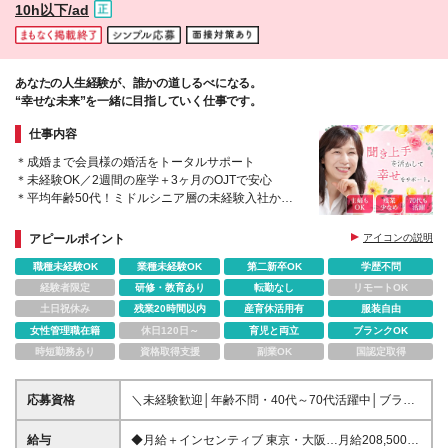
10h以下/ad
あなたの人生経験が、誰かの道しるべになる。
“幸せな未来”を一緒に目指していく仕事です。
仕事内容
＊成婚まで会員様の婚活をトータルサポート
＊未経験OK／2週間の座学＋3ヶ月のOJTで安心
＊平均年齢50代！ミドルシニア層の未経験入社から
の昇進実績あり
＊少人数担当制／個人ノルマなし／インセンティブあ
アピールポイント
アイコンの説明
り
職種未経験OK
業種未経験OK
第二新卒OK
学歴不問
経験者限定
研修・教育あり
転勤なし
リモートOK
土日祝休み
残業20時間以内
産育休活用有
服装自由
女性管理職在籍
休日120日～
育児と両立
ブランクOK
時短勤務あり
資格取得支援
副業OK
国認定取得
応募資格
＼未経験歓迎│年齢不問・40代～70代活躍中│ブラン
クOK│転職回数不問／ ★業界も職種も未経験だった
スタッフがほとんどです★ ◆未経験OK ◆学歴不問 ◆
給与
◆月給＋インセンティブ 東京・大阪…月給208,500円