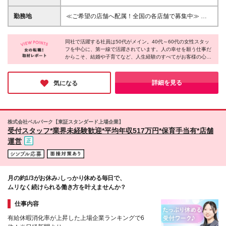
キーボードでメール作成ができる程度のPCスキル ＊
～(月10時間分の固定残業代15,500円～を含む) 千
＊＊こんな方が活躍中です＊＊＊ ◆人生経験を活か
葉・愛知…月給194,500円～(月10時間分の固定残業
勤務地
≪ご希望の店舗へ配属！全国の各店舗で募集中≫ オ
して人助けがしたいと考えていた方 ◆子育てがひと
代15,000円～を含む) その他 …月給186,500円～
フィスからのデスクワークがメイン♪｜マイカー通勤
段落したから社会復帰を目指していた元営業の方 ◆
(月10時間分の固定残業代14,000円～を含む) ※勤務
OK(*) 希望を考慮した上で、勤務地を決定します。 ★
子供のために生活を支えるシングルマザーの方 ◆接
地・経験・スキルにより決定します ※固定残業の時間
同社で活躍する社員は50代がメイン。40代～60代の女性スタッ
勤務地はお住まいを考慮するので家庭との両立も安心
客業の経験を活かしたいと考えていた30代の方 ◆地
フを中心に、第⼀線で活躍されています。人の幸せを願う仕事だ
を超過した分は別途支給します ※試用期間あり（2ヶ
♪ 八王子店、大阪店、千葉店、柏店、名古屋店、水戸
からこそ、結婚や子育てなど、人生経験のすべてがお客様の心に
元へのUターン転職を希望していた元販売職の方 な
月） その間の給与・待遇・雇用形態に差異はあり
店、つくば店、宇都宮店、甲府店、浜松店、岡山店、
寄り添う力に変わるのも魅力。ホスピタリティを活かして社会貢
ど
ません
山口店、松山店、高松店、久留米店、熊本店のいずれ
献がしたい方にピッタリだと感じました！
か (*)店舗による (変更の範囲)上記を除く当社関連勤
「あなたのおかげで人生が変わった」と感謝してもらえる感動
詳細を見る
気になる
を、ぜひ味わってみてください♪
務地
株式会社ベルパーク【東証スタンダード上場企業】
受付スタッフ*業界未経験歓迎*平均年収517万円*保育手当有*店舗
運営
月の約1/3がお休み♪しっかり休める毎日で、
ムリなく続けられる働き方を叶えませんか？
仕事内容
有給休暇消化率が上昇した上場企業ランキングで6