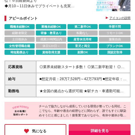
位！※日経新聞より
◆月10～11日休みでプライベートも充実
◆年休実質128日！
◆正社員の平均年収：517万円
アピールポイント
アイコンの説明
職種未経験OK
業種未経験OK
第二新卒OK
学歴不問
経験者限定
研修・教育あり
転勤なし
リモートOK
土日祝休み
残業20時間以内
産育休活用有
服装自由
女性管理職在籍
休日120日～
育児と両立
ブランクOK
時短勤務あり
資格取得支援
副業OK
国認定取得
応募資格
◎業界未経験スタート多数！ ◎第二新卒歓迎！ ◎人
柄重視の採用！ ------------ ◆学歴不問 ◆35歳以下（若
年層の長期キャリア形成を図るため） ------------ 《店
給与
■想定月収：28万7,528円～42万793円 ■想定年収：
長・副店長・マネジメント（リーダー）経験者大歓
420万円～615万円 ★資格取得で月給＋最大8万円 ★
迎！》
試験の合格率、資格保有率はともに約90％！！ ＜入
勤務地
★全国の拠点から選択可能 ★駅チカ・車通勤可能店
社時想定月収＞ ■月収28万7,528円～42万793円＋各
舗も多 ★引っ越し費用のサポートあり（社宅・家賃
種手当＋賞与年2回 ※上記には30時間の想定残業時間
補助制度など） ＜特に積極採用中！＞ 東京、神奈
を含んで算出しております。 ※みなし残業時間超過分
チームで協力しながら成長していける環境が整っている同社。こ
川、千葉、埼玉、福井、愛知、三重、岐阜 ＜募集エ
こでなら、年齢や過去の経歴などに関わらず、誰でもすぐに馴染
は1分単位で全額支給 ＜入社半年～1年後月収例＞
リア＞ 【東北】宮城、福島 【関東】東京、神奈川、
めそうだと感じました！接客業でありながら、有休や連休が取り
■31万7,000円～43万5,000円（想定残業時間30h+資
千葉、埼玉、栃木、群馬、茨城 【北陸・甲信越】福
やすく、プライベートも大切にできる点も魅力的♪また、頑張り
格取得の場合） ＜給与詳細＞ ■月給26万1,300円～38
井、新潟 【東海】愛知、三重、岐阜 【関西】大阪
が正当に評価され、ライフイベントを迎えてもキャリアを積んで
万2,400円 ※上記には15時間分のみなし残業手当：2
【中国】岡山、広島、鳥取、島根 【四国】徳島、香
いける制度がしっかり整っているので、「働きやすさ・キャリ
詳細を見る
気になる
万6,300円～3万8,400円を含んでいます。 ※時間外手
ア・収入」の好バランスを求める方にオススメです♪
川 【九州】福岡、佐賀、熊本 ※配属店舗については