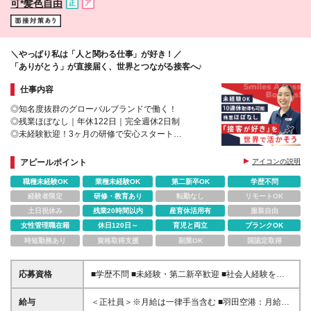
可*髪色自由
＼やっぱり私は「人と関わる仕事」が好き！／
「ありがとう」が直接届く、世界とつながる接客へ♪
仕事内容
◎知名度抜群のグローバルブランドで働く！
◎残業ほぼなし｜年休122日｜完全週休2日制
◎未経験歓迎！3ヶ月の研修で安心スタート
◎宿泊施設・スポーツ・レジャー施設などの割引あり
アピールポイント
アイコンの説明
職種未経験OK
業種未経験OK
第二新卒OK
学歴不問
経験者限定
研修・教育あり
転勤なし
リモートOK
土日祝休み
残業20時間以内
産育休活用有
服装自由
女性管理職在籍
休日120日～
育児と両立
ブランクOK
時短勤務あり
資格取得支援
副業OK
国認定取得
応募資格
■学歴不問 ■未経験・第二新卒歓迎 ■社会人経験をお
持ちの方（年数不問） ★英語スキルに自信がなくて
もOK！ 趣味で勉強した韓国語や中国語等も活かせま
給与
＜正社員＞※月給は一律手当含む ■羽田空港：月給28