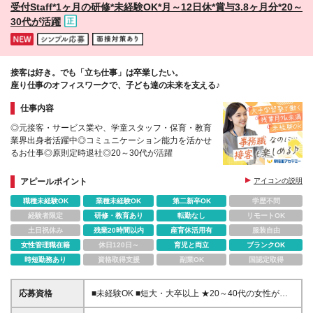
受付Staff*1ヶ月の研修*未経験OK*月～12日休*賞与3.8ヶ月分*20～
期間中（3ヶ月）も、アルバイトのような時給制では
30代が活躍
なく【月給24万5,000円〜】をしっかり支給！ もちろ
ん社保完備、本採用と同じ『無期雇用』でのスタート
なので、未経験の方も安心して技術の習得に集中でき
ます！ ※その他待遇に差異はありません ■昇給 年1回
（2月） ■賞与 年2回（2月・8月）／業績連動
接客は好き。でも「立ち仕事」は卒業したい。
座り仕事のオフィスワークで、子ども達の未来を支える♪
仕事内容
◎元接客・サービス業や、学童スタッフ・保育・教育
業界出身者活躍中◎コミュニケーション能力を活かせ
るお仕事◎原則定時退社◎20～30代が活躍
アピールポイント
アイコンの説明
職種未経験OK
業種未経験OK
第二新卒OK
学歴不問
経験者限定
研修・教育あり
転勤なし
リモートOK
土日祝休み
残業20時間以内
産育休活用有
服装自由
女性管理職在籍
休日120日～
育児と両立
ブランクOK
時短勤務あり
資格取得支援
副業OK
国認定取得
応募資格
■未経験OK ■短大・大卒以上 ★20～40代の女性が多
数活躍！長く腰を据えて働ける環境です♪ ★「学生時