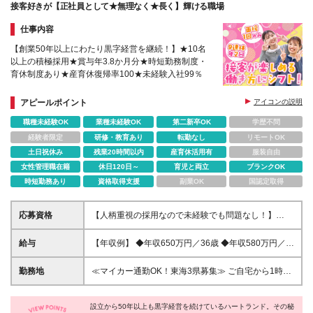
接客好きが【正社員として★無理なく★長く】輝ける職場
仕事内容
【創業50年以上にわたり黒字経営を継続！】★10名
以上の積極採用★賞与年3.8か月分★時短勤務制度・
育休制度あり★産育休復帰率100★未経験入社99％
アピールポイント
アイコンの説明
職種未経験OK
業種未経験OK
第二新卒OK
学歴不問
経験者限定
研修・教育あり
転勤なし
リモートOK
土日祝休み
残業20時間以内
産育休活用有
服装自由
女性管理職在籍
休日120日～
育児と両立
ブランクOK
時短勤務あり
資格取得支援
副業OK
国認定取得
応募資格
【人柄重視の採用なので未経験でも問題なし！】
★U・Iターン歓迎 ★人柄重視の採用 ---------------- ■経
験不問 ■高卒以上 --------------- ◎アルバイト/フリータ
給与
【年収例】 ◆年収650万円／36歳 ◆年収580万円／
ー経験のみもOK
30歳 ◆年収450万円／25歳 ＼賞与年3.8ヵ月(昨年実
績)＆報奨金あり／ ◆月給22万9000円～＋賞与年2回
勤務地
≪マイカー通勤OK！東海3県募集≫ ご自宅から1時間
＋各種手当 ※スキル・経験を考慮の上、加給・優遇い
以内を目安に、通勤しやすいエリアの店舗での勤務と
たします ※上記月給は固定残業代2万8850円～(20時
なります。 ■名古屋エリア 名古屋市瑞穂区・愛知郡東
間分)を含み、超過した場合は追加全額支給します ※
設立から50年以上も黒字経営を続けているハートランド。その秘
郷町・瀬戸市・一宮市・あま市・小牧市・名古屋市西