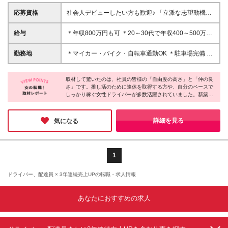
応募資格
社会人デビューしたい方も歓迎♪ 「立派な志望動機」
は不要です！ ◎学歴不問 ◎普通自動車運転免許を取
得して3年以上が経っている方（AT限定可） 【こんな
給与
＊年収800万円も可 ＊20～30代で年収400～500万円
方をお待ちしています】 ・ワークライフバランスを
稼ぐ方も多数！ ＊給与保証制度あり！ ＼未経験者の
大切にしたい ・お金の心配がいらない仕事をしたい
場合／ 給与保証月給22万円 ※初乗務から6ヶ月まで
勤務地
＊マイカー・バイク・自転車通勤OK ＊駐車場完備 ＊
・もっと趣味など「自分の時間」を増やしたい
◆入社祝い金20万円支給 ▼6か月目以降 月給18万円
転勤なし 【営業所】 東京都練馬区豊玉南2-10-17
+インセンティブ ◆4ヶ月目以降、月給50万円を超え
※(変更の範囲)上記を除く当社関連勤務地
ている社員も多数！ ＼経験者の場合／ 月給18万円＋
取材して驚いたのは、社員の皆様の「自由度の高さ」と「仲の良
さ」です。推し活のために連休を取得する方や、自分のペースで
インセンティブ ◆入社祝い金20万円支給 給与保証制
しっかり稼ぐ女性ドライバーが多数活躍されていました。新築の
度あり：タクシーもしくはハイヤードライバー未経験
女性専用更衣室や、ラーメン部などの部活動もあり、社内はとて
者に限ります ※時間外手当は全額支給 ※試用期間6ヶ
も温かい雰囲気。男性の育休取得実績100%という点からも、社
月あり。期間中の給与・待遇に差異はありません
員を大切にする姿勢が伝わってきました。自分らしく働きたい方
詳細を見る
気になる
にピッタリの企業様です。
1
ドライバー、配達員 × 3年連続売上UPの転職・求人情報
あなたにおすすめの求人