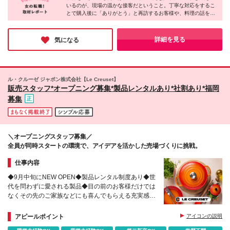
いるのが、現場の温かな接客だということ。丁寧な対応をするこ
サイド店 【埼玉】 ◇そごう大宮店 ◇レイクタウン ア
とで購入後に「ありがとう」と再訪するお客様や、料理の話を共
ウトレット店 ◇三井アウトレットパーク入間店 【千
有しに来る方がいるなど、関係が続いていく接客が根付いていま
葉】 ◇三井アウトレットパーク 幕張店 ◇三井アウト
す。働いていくうちにブランドのファンになるスタッフも多く、
レットパーク 木更津店 ◇酒々井プレミアム・アウト
だからこそ心の通う提案ができるのだと実感しました！
詳細を見る
気になる
レット店 【栃木】 ◇佐野プレミアム・アウトレット
店 【茨城】 ◇あみプレミアム・アウトレット店 【静
岡】 ◇御殿場プレミアム・アウトレット店 【大阪】
◇りんくうプレミアム・アウトレット店 ◇梅田阪急
ル・クルーゼ ジャポン株式会社【Le Creuset】
店 ◇心斎橋大丸店 【京都】 ◇京都大丸店 ◇京都伊勢
販売スタッフ*オープニング募集*製品レンタルあり*社割あり*福岡
丹店 ◇京都高島屋S.C.店 【兵庫】 ◇神戸三田プレミ
募集
アム・アウトレット店 ◇三井アウトレットパーク マ
リンピア神戸店 【岐阜】 ◇土岐プレミアム・アウト
レット店 【三重】 ◇三井アウトレットパークジャズ
ドリーム 長島店 (変更の範囲)上記を除く当社関連勤務
＼オープニングスタッフ募集／
地
全員が同時スタートの環境で、アイデアを活かした売場づくりに挑戦。
仕事内容
◆9月中旬にNEW OPEN◆製品レンタル制度あり◆世
代を問わずに愛される製品◆目の前のお客様だけでは
なくその先のご家族などにも喜んでもらえる充実感あ
り
アピールポイント
アイコンの説明