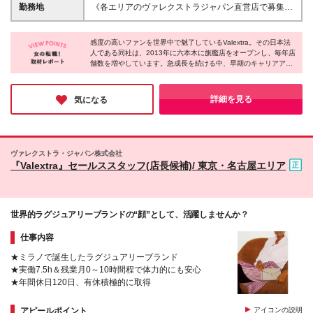
します ※経験や前職給与を考慮の上、決定いたします
勤務地
《各エリアのヴァレクストラジャパン直営店で募集
※6ヶ月の試用期間あり（給与・待遇などに変更はあ
中！》 ◎希望や通勤時間を考慮して決定します 【札
りません）
幌】 札幌丸井今井本店 【東京】 東京ミッドタウン店/
感度の高いファンを世界中で魅了しているValextra。その日本法
伊勢丹新宿店/伊勢丹新宿店メンズ館/日本橋三越本店/
人である同社は、2013年に六本木に旗艦店をオープンし、毎年店
日本橋高島屋店/銀座三越店1階、6階/阪急メンズ東京
舗数を増やしています。急成長を続ける中、早期のキャリアアッ
店/西武池袋本店/玉川高島屋店 【横浜】 横浜高島屋
プが可能で、最短4ヶ月でストアマネージャーに抜擢された例も
店/横浜そごう 【名古屋】 ジェイアール名古屋タカシ
あるそう。また、残業は月10時間以下、休みが取りやすいなどの
マヤ店/松坂屋名古屋店 【大阪】 阪急うめだ本店/阪急
働きやすい環境が整っているため、ファッション業界で長期的に
詳細を見る
気になる
キャリアを築きたい方に最適だと思います。
メンズ大阪店/大阪高島屋店/あべのハルカス近鉄本店
【京都】 CASA VALEXTRA 【神戸】 神戸店 【福岡】
岩田屋本店/博多阪急店/VALEXTRA FUKUOKA ※変更
の範囲：上記を除く当社関連勤務地
ヴァレクストラ・ジャパン株式会社
『Valextra』セールススタッフ(店長候補)/ 東京・名古屋エリア
世界的ラグジュアリーブランドの“顔”として、活躍しませんか？
仕事内容
★ミラノで誕生したラグジュアリーブランド
★実働7.5h＆残業月0～10時間程で体力的にも安心
★年間休日120日、有休積極的に取得
アピールポイント
アイコンの説明