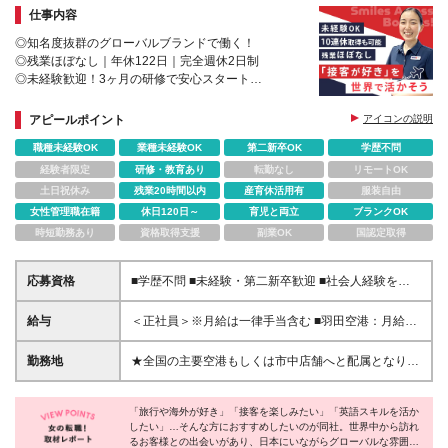
仕事内容
◎知名度抜群のグローバルブランドで働く！
◎残業ほぼなし｜年休122日｜完全週休2日制
◎未経験歓迎！3ヶ月の研修で安心スタート
◎宿泊施設・スポーツ・レジャー施設などの割引あり
アピールポイント
アイコンの説明
職種未経験OK
業種未経験OK
第二新卒OK
学歴不問
経験者限定
研修・教育あり
転勤なし
リモートOK
土日祝休み
残業20時間以内
産育休活用有
服装自由
女性管理職在籍
休日120日～
育児と両立
ブランクOK
時短勤務あり
資格取得支援
副業OK
国認定取得
応募資格
■学歴不問 ■未経験・第二新卒歓迎 ■社会人経験をお
持ちの方（年数不問） ★英語スキルに自信がなくて
もOK！ 趣味で勉強した韓国語や中国語等も活かせま
給与
＜正社員＞※月給は一律手当含む ■羽田空港：月給28
す◎ ＼スタッフの9割が中途入社！／ 「前職は残業が
万円～ ■関西空港：月給27万円～ ■中部国際空港・福
多くて自分の時間がなかった」 「接客は好きだけ
岡空港・岡山空港・那覇空港：月給26万円～ ■市中店
勤務地
★全国の主要空港もしくは市中店舗へと配属となりま
ど、休みが少なくて大変だった」 そんな理由で転職
舗（金融機関、旅行会社、駅、ショッピングモール内
す★ ＊東京／大阪／愛知／岡山／福岡／沖縄／神奈
してきた先輩がたくさんいます！ 「英語は好きだけ
など）：月給25万円～ ＜パートタイム＞ ■広島紙屋
川／埼玉／宮城／広島で募集 ＊U/Iターン歓迎！＊配
ど自信はない」という方も大丈夫。 「私もそうだっ
町シャレオ店：時給1,650円 【インセンティブあり】
「旅行や海外が好き」「接客を楽しみたい」「英語スキルを活か
属は希望を考慮 ＊マイカー通勤OK（勤務地による）
たよ！」と自然にフォローし合う 温かい職場だか
したい」…そんな方におすすめしたいのが同社。世界中から訪れ
※正社員・パートタイム共通 所定条件達成で月単位で
【空港】（正社員） ■羽田空港内の店舗 ■関西空港内
るお客様との出会いがあり、日本にいながらグローバルな雰囲気
ら、安心してスタートできますよ♪
支給！ （初年度に毎月支給された場合の年額の目