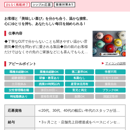
お客様と「美味しい喜び」を分かち合う、温かな接客。
心にゆとりを持ち、あなたらしい毎日を始められる！
仕事内容
◆丁寧なOJTで分からないことも聞きやすい温かい雰
囲気◆世代を問わずに愛される製品◆目の前のお客様
だけではなくその先のご家族などにも喜んでもらえる
充実感あり
アピールポイント
アイコンの説明
職種未経験OK
業種未経験OK
第二新卒OK
学歴不問
経験者限定
研修・教育あり
転勤なし
リモートOK
土日祝休み
残業20時間以内
産育休活用有
服装自由
女性管理職在籍
休日120日～
育児と両立
ブランクOK
時短勤務あり
資格取得支援
副業OK
国認定取得
応募資格
≪20代、30代、40代の幅広い年代のスタッフが活躍
中≫ ◇学歴不問 ◇未経験OK ≪こんな方はぜひご応募
ください≫ ◇「食」に興味がある方 ◇年齢を重ねて
給与
＊3ヶ月ごと・店舗売上目標達成をベースにインセン
も安心して働き続けたい方 ◇働きやすさのある環境
ティブ支給あり ＊中には1回あたりの支給で34万円以