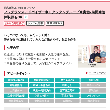
株式会社Dr. Vranjes JAPAN
フレグランスアドバイザー◆ロクシタングループ◆実働7時間◆連
休取得もOK
いくつになっても、自分らしく働く
好きな香りに囲まれて、みんなが働きやすいお店を作る
仕事内容
組織拡大に向けて東京・名古屋・大阪で採用強化。
＊世界75ヶ国以上で愛される人気ブランド
＊高品質の香りを通して、お客様のライフスタイルを
より豊かに
＊有給25日を毎年一斉に貸与。連休も取りやすい
アピールポイント
アイコンの説明
職種未経験OK
業種未経験OK
第二新卒OK
学歴不問
経験者限定
研修・教育あり
転勤なし
リモートOK
土日祝休み
残業20時間以内
産育休活用有
服装自由
女性管理職在籍
休日120日～
育児と両立
ブランクOK
時短勤務あり
資格取得支援
副業OK
国認定取得