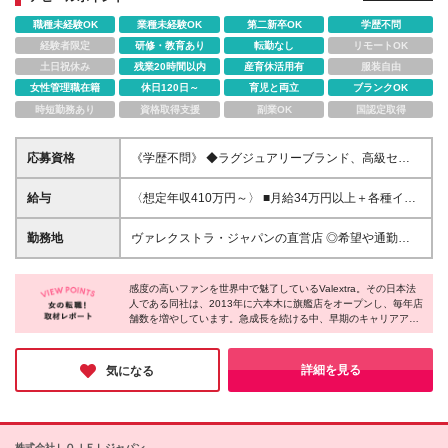
職種未経験OK
業種未経験OK
第二新卒OK
学歴不問
経験者限定
研修・教育あり
転勤なし
リモートOK
土日祝休み
残業20時間以内
産育休活用有
服装自由
女性管理職在籍
休日120日～
育児と両立
ブランクOK
時短勤務あり
資格取得支援
副業OK
国認定取得
応募資格
《学歴不問》 ◆ラグジュアリーブランド、高級セレ
クトショップでの店長経験 ◆大手ファッションブラ
ンドでのマネジメント経験
給与
〈想定年収410万円～〉 ■月給34万円以上＋各種イン
センティブ ※月給には固定残業代（30h分/67,000円
～）を含み、超過分は別途支給いたします ※役職手当
勤務地
ヴァレクストラ・ジャパンの直営店 ◎希望や通勤時
20000円～ ※経験や前職給与を考慮の上、決定いたし
間を考慮して決定します 【東京】 東京ミッドタウン
ます ※6ヶ月の試用期間あり（給与・待遇などに変更
店/伊勢丹新宿店/伊勢丹新宿店メンズ館/日本橋三越本
はありません）
感度の高いファンを世界中で魅了しているValextra。その日本法
店/日本橋高島屋店/銀座三越店1階、6階/阪急メンズ東
人である同社は、2013年に六本木に旗艦店をオープンし、毎年店
京店/西武池袋本店/玉川高島屋店 【名古屋】 ジェイア
舗数を増やしています。急成長を続ける中、早期のキャリアアッ
ール名古屋タカシマヤ店/松坂屋名古屋店 ※変更の範
プが可能で、最短4ヶ月でストアマネージャーに抜擢された例も
囲：上記を除く当社関連勤務地
あるそう。また、残業は月10時間以下、休みが取りやすいなどの
働きやすい環境が整っているため、ファッション業界で長期的に
詳細を見る
気になる
キャリアを築きたい方に最適だと思います。
株式会社ＬＯＪＥＬジャパン