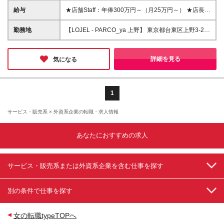
◆学歴不問、ブランク不問 ＼こんな方にピッタリで
給与
★店舗Staff：年俸300万円～（月25万円～） ★店長候
す!／ ★英語・中国語・広東語などの語学力を活かし
補：年俸450万円～（月37.5万円～） 【店舗Staff】
てグローバルに接客したい方 ★店舗の立ち上げや、
年俸：300万円～450万円（月25万円～37.5万円） 年
勤務地
【LOJEL - PARCO_ya 上野】 東京都台東区上野3-24-
今後のキャリアアップ（副店長等）に挑戦したい方
額を12分割して毎月支給します。 【店長候補】 年
6PARCO_ya上野 2階 ※2027年～2028年にかけて東
★サステナブルな製品に誇りを感じる方
俸：450万円～550万円（月37.5万円～45.9万円） 年
京都内での店舗拡大を予定（掲載時点）しており、昇
額を12分割して毎月支給します。 ※45万9,000円×12
進等に伴って、他店舗勤務をお願いする場合がありま
詳細を見る
気になる
か月で550万8,000円が契約書面での最大賃金になり
す。 (変更の範囲)上記を除く当社関連勤務地
ます。 賞与：業績に応じて翌年1月に業績賞与が支給
される場合があります。 通勤手当：月額5万円を上限
に支給します。 応募者の昇進などに伴う待遇調整に
1
より、将来的に固定残業代の支給等を行う場合がござ
います。 ※年俸額は前年収を考慮します。 ※残業代は
サービス・販売系 × 外資系企業の転職・求人情報
別途全額支給いたします。 ※試用期間3ヶ月間あり
（期間中の給与・待遇に差異はありません）
あなたにおすすめの求人
サービス・販売系または外資系企業を含む仕事を探す
別の条件で仕事を探す
女の転職typeTOPへ