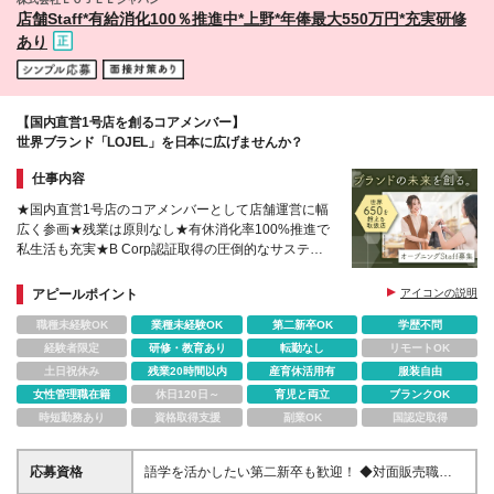
店舗Staff*有給消化100％推進中*上野*年俸最大550万円*充実研修
あり
【国内直営1号店を創るコアメンバー】
世界ブランド「LOJEL」を日本に広げませんか？
仕事内容
★国内直営1号店のコアメンバーとして店舗運営に幅
広く参画★残業は原則なし★有休消化率100%推進で
私生活も充実★B Corp認証取得の圧倒的なサステナ
ブル製品力★将来の副店長・マネージャー候補
アピールポイント
アイコンの説明
職種未経験OK
業種未経験OK
第二新卒OK
学歴不問
経験者限定
研修・教育あり
転勤なし
リモートOK
土日祝休み
残業20時間以内
産育休活用有
服装自由
女性管理職在籍
休日120日～
育児と両立
ブランクOK
時短勤務あり
資格取得支援
副業OK
国認定取得
応募資格
語学を活かしたい第二新卒も歓迎！ ◆対面販売職の
経験（アパレル、バッグ、コスメ、小売雑貨など）