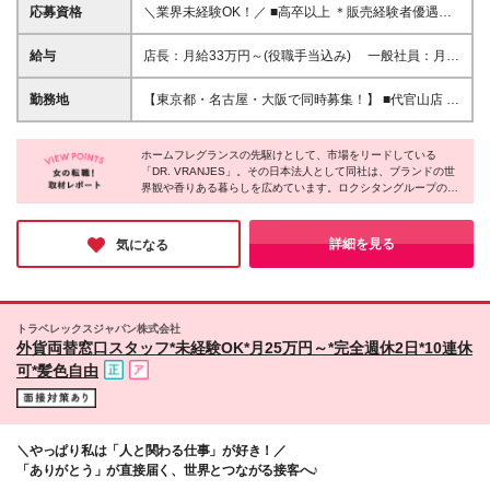
応募資格
＼業界未経験OK！／ ■高卒以上 ＊販売経験者優遇！
＊店長・副店長などの店舗マネジメント経験者歓迎 └
前職の雇用形態、経験年数、業界は問いません。 ＜
給与
店長：月給33万円～(役職手当込み) 一般社員：月給
こんな方に向いています＞ ◎人とのコミュニケーシ
25万5000円～ ※上記は最低給与です。スキルや経験
ョンが好きな方 ◎チームプレーを大切にできる方 ◎
等を考慮して決定致します。 ★インセンティブ制度
勤務地
【東京都・名古屋・大阪で同時募集！】 ■代官山店 東
たくさんのお客様に喜ばれる接客がしたい方 ◎自ら
あり ・予算達成時、毎月・毎年インセンティブを支
京都渋谷区恵比寿西1-34-26 1F ■表参道店 東京都渋谷
目標に向かって前向きに行動できる方 ◎ブランドイ
給しています。 ・販売ノルマはありません。
区神宮前6-31-15 マンション31 1F ■二子玉川店 東
メージを理解して体現できる方
ホームフレグランスの先駆けとして、市場をリードしている
京都世田谷区玉川2-21-1 二子玉川ライズS.C．タウ
「DR. VRANJES」。その日本法人として同社は、ブランドの世
ンフロント1F ■伊勢丹新宿店 東京都新宿区新宿3-14-
界観や香りある暮らしを広めています。ロクシタングループの傘
1 本館5階 インテリア ■丸の内店 東京都千代田区丸
下として日本国内でも急速に出店数を増やし、より多くのファン
の内1-5-1 新丸の内ビルディング3F ■名古屋直営店
に愛されるブランドを目指しているそうです。まさに成長期に突
愛知県名古屋市中村区名駅1-1-3 タカシマヤ ゲートタ
入する今からスタートしたら、ブランドやお店と共に自分自身も
詳細を見る
気になる
大きく成長していけそうだと感じました。
ワーモール 2F ■名古屋松坂屋Dr.Vranjesコーナー 名
古屋市中区栄3丁目16番1号 松坂屋名古屋店 本館4
階 ■梅田直営店 大阪府大阪市北区大深町5-54 グラン
グリーン大阪南館 2F ■うめだ阪急店 大阪府大阪市北
トラベレックスジャパン株式会社
区角田町8番7号 阪急うめだ本店7F ■心斎橋店 大阪
外貨両替窓口スタッフ*未経験OK*月25万円～*完全週休2日*10連休
府大阪市中央区心斎橋筋1-8-3 心斎橋PARCO 3F ※
可*髪色自由
ご希望の店舗を考慮のうえ、勤務地を決定したしま
す。 ※入社時期はご相談に応じます。 ※原則転居を伴
う転勤はありません。 ※U・Iターン歓迎！
＼やっぱり私は「人と関わる仕事」が好き！／
「ありがとう」が直接届く、世界とつながる接客へ♪