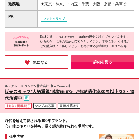
で働きたい方 ◇流行に左右されない製品を自信をも
上のインセンティブをもらったスタッフも！ 月給23
勤務地
★東京・神奈川・埼玉・千葉・大阪・京都・兵庫で採
って提案したい方
万円～30万円 ※試用期間4ヶ月あり。期間中の給与・
用強化中！★ ＊勤務地は希望を考慮して決定いたし
待遇の差異はありません。 ※月給額は、あなたの年
ます 【東京】 ◇二子玉川ライズ店 ◇北千住マルイ店
PR
フォトクリップ
齢、経験、能力を考慮の上、優遇いたします。待遇条
◇南町田グランベリーパークアウトレット店 ◇池袋
件の詳細については、面接などでご相談ください。 ※
東武店 ◇新宿伊勢丹店 ◇松屋銀座店 ◇日本橋三越店
入社後の研修・サポートが充実しているため、経験の
【神奈川】 ◇テラスモール湘南店 ◇ラゾーナ川崎店
浅い方も歓迎いたします！ ※残業代は実労働時間に応
取材を通して感じたのは、100年の歴史を誇るブランドを支えて
◇そごう横浜店 ◇三井アウトレットパーク 横浜ベイ
いるのが、現場の温かな接客だということ。丁寧な対応をするこ
じて全額別途支給いたします。
サイド店 【埼玉】 ◇そごう大宮店 ◇レイクタウン ア
とで購入後に「ありがとう」と再訪するお客様や、料理の話を共
ウトレット店 ◇三井アウトレットパーク入間店 【千
有しに来る方がいるなど、関係が続いていく接客が根付いていま
葉】 ◇三井アウトレットパーク 幕張店 ◇三井アウト
す。働いていくうちにブランドのファンになるスタッフも多く、
レットパーク 木更津店 ◇酒々井プレミアム・アウト
だからこそ心の通う提案ができるのだと実感しました！
詳細を見る
気になる
レット店 【栃木】 ◇佐野プレミアム・アウトレット
店 【茨城】 ◇あみプレミアム・アウトレット店 【静
岡】 ◇御殿場プレミアム・アウトレット店 【大阪】
◇りんくうプレミアム・アウトレット店 ◇梅田阪急
ル・クルーゼ ジャポン株式会社【Le Creuset】
店 ◇心斎橋大丸店 【京都】 ◇京都大丸店 ◇京都伊勢
販売スタッフ*人柄重視*残業ほぼなし*有給消化率80％以上*30・40
丹店 ◇京都高島屋S.C.店 【兵庫】 ◇神戸三田プレミ
代活躍中
アム・アウトレット店 ◇三井アウトレットパーク マ
リンピア神戸店 【岐阜】 ◇土岐プレミアム・アウト
レット店 【三重】 ◇三井アウトレットパークジャズ
ドリーム 長島店 (変更の範囲)上記を除く当社関連勤務
時代を超えて愛される100年ブランド。
地
心と体にゆとりを持ち、長く輝き続けられる場所です。
仕事内容