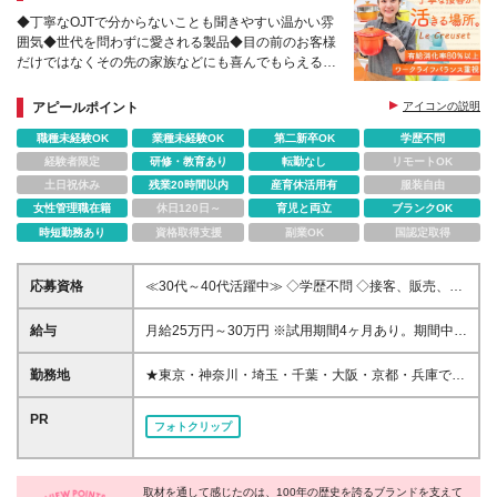
◆丁寧なOJTで分からないことも聞きやすい温かい雰
囲気◆世代を問わずに愛される製品◆目の前のお客様
だけではなくその先の家族などにも喜んでもらえる充
実感あり
アピールポイント
アイコンの説明
職種未経験OK
業種未経験OK
第二新卒OK
学歴不問
経験者限定
研修・教育あり
転勤なし
リモートOK
土日祝休み
残業20時間以内
産育休活用有
服装自由
女性管理職在籍
休日120日～
育児と両立
ブランクOK
時短勤務あり
資格取得支援
副業OK
国認定取得
応募資格
≪30代～40代活躍中≫ ◇学歴不問 ◇接客、販売、営
業などお客様対応の経験をお持ちの方 ＊人柄を重視
して採用を行っています！ぜひお気軽にご応募くださ
給与
月給25万円～30万円 ※試用期間4ヶ月あり。期間中の
い。 ≪こんな方はぜひご応募ください≫ ◇「食」に
給与・待遇の差異はありません。 ※月給額は、あなた
興味がある方 ◇経験を活かし丁寧な接客に挑戦した
の年齢、経験、能力を考慮の上、優遇いたします。待
勤務地
★東京・神奈川・埼玉・千葉・大阪・京都・兵庫で採
い方 ◇分からないことも聞きやすい温かい環境で働
遇条件の詳細については、面接などでご相談くださ
用強化中！★ ＊勤務地は希望を考慮して決定いたし
きたい方 ◇お客様からの感謝をダイレクトに感じた
い。 ※入社後の研修・サポートが充実しているため、
ます 【東京】 ◇二子玉川ライズ店 ◇北千住マルイ店
PR
い方
フォトクリップ
経験の浅い方も歓迎いたします！ ※残業代は実労働時
◇南町田グランベリーパークアウトレット店 ◇池袋
間に応じて全額別途支給いたします。
東武店 ◇新宿伊勢丹店 ◇松屋銀座店 ◇日本橋三越店
【神奈川】 ◇テラスモール湘南店 ◇ラゾーナ川崎店
取材を通して感じたのは、100年の歴史を誇るブランドを支えて
◇そごう横浜店 ◇三井アウトレットパーク 横浜ベイ