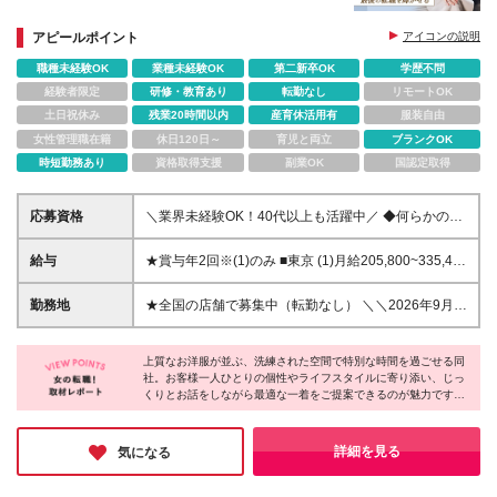
アピールポイント
アイコンの説明
職種未経験OK
業種未経験OK
第二新卒OK
学歴不問
経験者限定
研修・教育あり
転勤なし
リモートOK
土日祝休み
残業20時間以内
産育休活用有
服装自由
女性管理職在籍
休日120日～
育児と両立
ブランクOK
時短勤務あり
資格取得支援
副業OK
国認定取得
応募資格
＼業界未経験OK！40代以上も活躍中／ ◆何らかの接
客・販売経験をお持ちの方 ◆学歴不問 ★オープニン
グスタッフとして、店舗立ち上げフェーズもお任せで
給与
★賞与年2回※(1)のみ ■東京 (1)月給205,800~335,400
きます♪ ▼こんな方は大歓迎▼ ◎最新のファッション
円 想定年収380~570万円 (2)時給1163~1430円 ■さ
に携わる仕事がしたい ◎やりがいを感じながら働き
いたま市 (1)月給205,800~329,100円 想定年収
勤務地
★全国の店舗で募集中（転勤なし） ＼＼2026年9月オ
たい ◎人と接することが好き ※契約の更新有（契約
380~560万円 (2)時給1078~1400円 ■京都市 (1)月給
ープン予定！／／ ■浜松遠鉄店 静岡県浜松市中央区砂
期間満了時に判断） ※通算契約期間に定めなし
205,800~329,100円 想定年収380~560万円 (2)時給
山町320−2 浜松遠鉄3F ＼＼下記にてオープニング
1058~1400円 ■大阪市 (1)月給205,800~329,100円
上質なお洋服が並ぶ、洗練された空間で特別な時間を過ごせる同
スタッフ募集中／／ 東急吉祥寺店、新潟伊勢丹店、
社。お客様一人ひとりの個性やライフスタイルに寄り添い、じっ
想定年収380~560万円 (2)時給1114~1400円 ■大阪府
札幌大丸店、三越豊田店、浦和伊勢丹店、柏高島屋
くりとお話をしながら最適な一着をご提案できるのが魅力です。
（大阪市を除く） (1)月給205,800~323,700円 想定
店、八戸さくら野店、草津近鉄店、川越丸広店、函館
社員の方々もブランドへの愛着が強く、お客様に喜んでいただく
年収380~550万円 (2)時給1114~1370円 ■千葉県 (1)月
丸井今井店、東急たまプラーザ店、日本橋三越店、神
ことを心から楽しんでいらっしゃる様子が伝わってきました！好
給191,400円~317,400円 想定年収350~530万円 (1)
戸阪急店、大和香林坊店が新規OPEN予定！ ≪OPEN
きなブランドで長く働きたい、独立を目指したい、そんな方にぜ
詳細を見る
気になる
時給1140円～1330円 ■札幌市・静岡県 (1)月給
ひおすすめしたい求人です！
予定エリア≫ 札幌・函館・八戸・横浜・東京・浦
183,300~312,000円 想定年収350~530万円 (2)時給
和・柏・新潟・石川・福井・静岡・愛知・三重・滋