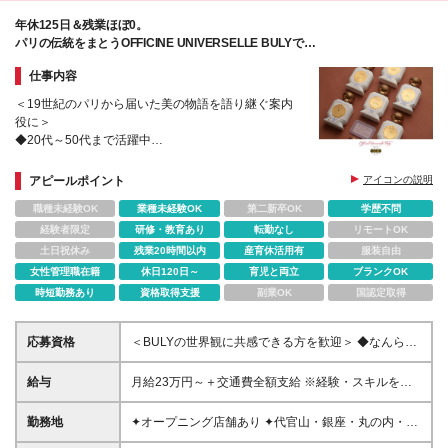
※（変更の範囲）上記を除く当社関連勤務地
年休125日＆残業ほぼ0。
パリの伝統をまとうOFFICINE UNIVERSELLE BULYで
ゆとりを持ち、特別な時間を。
仕事内容
＜19世紀のパリから届いた美の物語を語り継ぐ案内
役に＞
◆20代～50代まで活躍中
◆個人ノルマなし／店舗全体で目標を追いかけるチー
ム体制
アピールポイント
アイコンの説明
◆英会話レッスンや文化・芸術など教養を身に付けら
職種未経験OK
業種未経験OK
第二新卒OK
学歴不問
れる制度あり
経験者限定
研修・教育あり
転勤なし
リモートOK
土日祝休み
残業20時間以内
産育休活用有
服装自由
女性管理職在籍
休日120日～
育児と両立
ブランクOK
時短勤務あり
資格取得支援
副業OK
国認定取得
応募資格
＜BULYの世界観に共感できる方を歓迎＞ ◆なんらか
のご接客・サービス業での経験 └ホテル、航空等、ア
パレル、飲食など業種は不問です ◆学歴不問 .。o○ こ
給与
月給23万円～＋交通費全額支給 ※経験・スキルを考
んな方を歓迎します ○o。. ・BULYの製品や店舗の空
慮して決定いたします ※残業代は全額支給いたします
間が好きで、その世界観に身を置いて働きたい方 ・
※試用期間3ヶ月（期間中の給与・待遇に差異はあり
勤務地
✦オープニング店舗あり ✦代官山・銀座・丸の内・新
ブランドの歴史や製品に興味を持ち、学び続けること
ません）
宿・日本橋・渋谷など首都圏で募集中 以下の