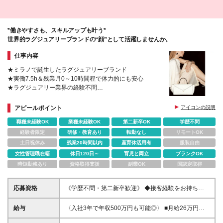
丁目16-15 ・佐賀駅前店 佐賀県佐賀市神野東2丁目5-
17 ・宮崎新名爪店 宮崎県宮崎市新名爪1438-2 (変更
の範囲)上記を除く当社関連勤務地
*働きやすさも、スキルアップも叶う*
世界的ラグジュアリーブランドの“顔”として活躍しませんか。
仕事内容
★ミラノで誕生したラグジュアリーブランド
★実働7.5h＆残業月0～10時間程で体力的にも安心
★ラグジュアリー業界の経験不問
★販売未経験の方も活躍しております
アピールポイント
アイコンの説明
職種未経験OK
業種未経験OK
第二新卒OK
学歴不問
経験者限定
研修・教育あり
転勤なし
リモートOK
土日祝休み
残業20時間以内
産育休活用有
服装自由
女性管理職在籍
休日120日～
育児と両立
ブランクOK
時短勤務あり
資格取得支援
副業OK
国認定取得
応募資格
《学歴不問・第二新卒歓迎》 ◆接客経験をお持ちの
方（業界・年数・雇用形態は問いません） ※業界経験
がある方は、給与面など優遇いたします
給与
〈入社3年で年収500万円も可能◎〉 ■月給26万円以
上＋各種インセンティブ ※残業代は別途全額支給いた