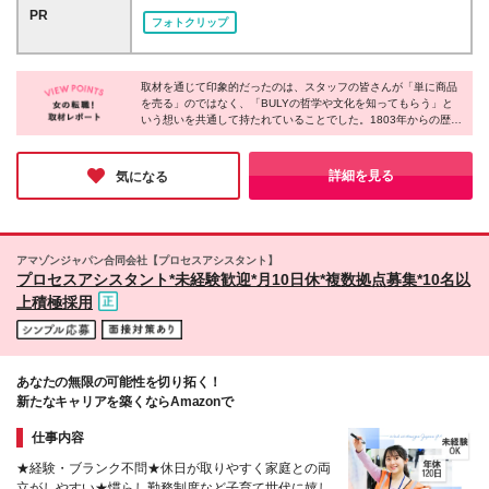
を楽しめる方 ・お客様一人ひとりと丁寧に向き合う
OFFICINE UNIVERSELLE BULYの、いずれかの店舗
PR
接客がしたい方 ・商品を販売するだけでなく、ブラ
フォトクリップ
にて勤務いただきます。 .。o○ 新宿エリアの百貨店内
ンドの価値や物語を届けたい方 ・自然由来の美容や
に、新店舗がオープン予定 ○o。. オープニングスタッ
香り、文化・芸術に関心をお持ちの方 経験以上に大
フも、一からお店を創り上げる仲間として積極採用中
切なのは、BULYの哲学に共感し、その魅力をお客様
取材を通じて印象的だったのは、スタッフの皆さんが「単に商品
です。 ＜東京＞ ＊代官山店：東京都渋谷区恵比寿西
へ伝えたいという想いです。 まずはBULYを愛する気
を売る」のではなく、「BULYの哲学や文化を知ってもらう」と
1-25-9 ＊日本橋高島屋店：東京都中央区日本橋2-4-1
持ちを持って、新しい一歩を踏み出してみませんか。
いう想いを共通して持たれていることでした。1803年からの歴史
日本橋高島屋 本館1階 ＊新宿店：東京都新宿区新宿4-
や自然の知恵、そしてカリグラフィーの技術。その背景にある美
1-6 NEWoMan SHINJUKU 1F ＊青山骨董通り店：東
学に自らも深く触れ、理解しようとする姿勢が、接客スキルに留
京都港区南青山5-11-5 住友南青山ビル 1F ＊麻布台
まらず、一人の人間としての知性と魅力を磨いているのだと、皆
詳細を見る
気になる
さんの誇りに満ちた表情を見て強く実感しました。
店：東京都港区麻布台1-2-4 麻布台ヒルズガーデンプ
ラザC 1F ＊二子玉川店：東京都世田谷区玉川3-17-1
高島屋S・C 本館 1F ＊渋谷店：東京都渋谷区宇田川
町15-1 PARCO 2F ＊丸の内店：東京都千代田区丸の
アマゾンジャパン合同会社【プロセスアシスタント】
内2-6-1 丸の内ブリックスクエア 1F ＊松屋銀座店：
プロセスアシスタント*未経験歓迎*月10日休*複数拠点募集*10名以
東京都中央区銀座3-6-1 松屋銀座1F ＊代官山猿楽町
上積極採用
店：東京都渋谷区猿楽町24-2 ＊池袋西武店：東京都
豊島区南池袋1丁目28-1 西武池袋本店 1F ＜神奈川＞
＊横浜店：神奈川県横浜市西区南幸1-1-1 NEWoMan
横浜 1F ※（変更の範囲）上記を除く当社関連勤務地
あなたの無限の可能性を切り拓く！
新たなキャリアを築くならAmazonで
仕事内容
★経験・ブランク不問★休日が取りやすく家庭との両
立がしやすい★慣らし勤務制度など子育て世代に嬉し