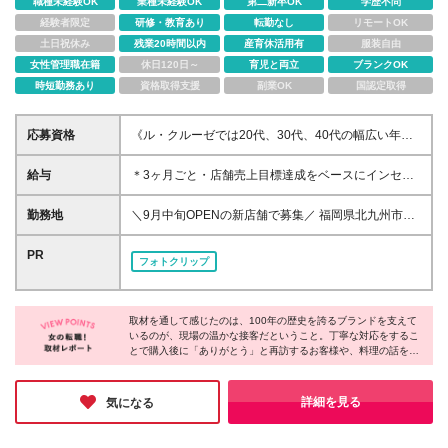
職種未経験OK
業種未経験OK
第二新卒OK
学歴不問
経験者限定
研修・教育あり
転勤なし
リモートOK
土日祝休み
残業20時間以内
産育休活用有
服装自由
女性管理職在籍
休日120日～
育児と両立
ブランクOK
時短勤務あり
資格取得支援
副業OK
国認定取得
応募資格
《ル・クルーゼでは20代、30代、40代の幅広い年代
のスタッフが活躍中》 ◇学歴不問 ◇接客、販売、営
業などお客様対応の経験をお持ちの方 ≪こんな方は
給与
＊3ヶ月ごと・店舗売上目標達成をベースにインセン
ぜひご応募ください≫ ◇「食」に興味がある方 ◇自
ティブ支給あり ＊中には1回あたりの支給で34万円以
分のアイデアで売場を工夫したい方 ◇オープニング
上のインセンティブをもらったスタッフも！ 月給25
勤務地
＼9月中旬OPENの新店舗で募集／ 福岡県北九州市八
メンバーとして働きたい方 ◇年齢を重ねても安心し
万円～30万円 ※試用期間4ヶ月あり。期間中の給与・
幡東区東田4-1-1 ジ アウトレット北九州 ※別店舗で
て働き続けたい方
待遇の差異はありません。 ※月給額は、あなたの年
の研修を調整中です。詳しくは面接時にお聞きくださ
PR
フォトクリップ
齢、経験、能力を考慮の上、優遇いたします。待遇条
い。 ※9/1入社予定です。（入社日は応相談） (変更の
件の詳細については、面接などでご相談ください。 ※
範囲)上記を除く当社関連勤務地
入社後の研修・サポートが充実しているため、経験の
浅い方も歓迎いたします！ ※残業代は実労働時間に応
取材を通して感じたのは、100年の歴史を誇るブランドを支えて
いるのが、現場の温かな接客だということ。丁寧な対応をするこ
じて全額別途支給いたします。
とで購入後に「ありがとう」と再訪するお客様や、料理の話を共
有しに来る方がいるなど、関係が続いていく接客が根付いていま
す。働いていくうちにブランドのファンになるスタッフも多く、
だからこそ心の通う提案ができるのだと実感しました！
詳細を見る
気になる