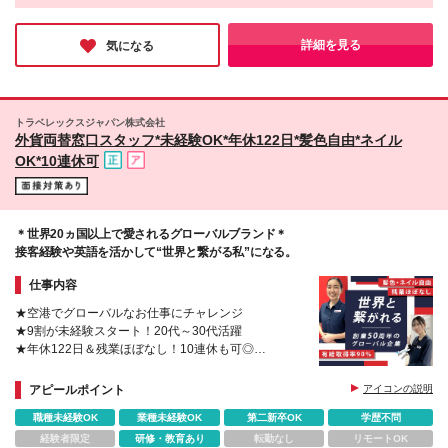
の店舗 ■中部国際空港内の店舗 ■岡山空港内の店舗 ■
を感じられるのが最大の魅力です！
安：15万円程度） ▼成長がそのまま“やりがい”と“収
福岡空港内の店舗 ■那覇空港内の店舗 【市中店舗】
年間休日122日／基本定時退社／10日以上の長期休暇も取得可…
入”に▼ 研修で知識が身につくと、お客様一人ひとり
（正社員・パートタイム） ■東京都23区内の店舗 ■横
と、働きやすさが揃っていて、オフには海外旅行を楽しむ社員も
詳細を見る
気になる
に ぴったりの通貨や使い方をご提案できるように。
多いのだとか。髪色やネイルも自由で、自分らしく働けるのも嬉
浜エリアの店舗 ■埼玉エリアの店舗 ■仙台エリアの店
しいポイントです♪
その提案がお客様の安心や「ありがとう」に繋がり、
舗 ■広島エリアの店舗（パートタイム募集） (変更の
さらにインセンティブとして還元されます◎ ▼各種
範囲)上記を除く当社関連勤務地 ※空港勤務で深夜・
手当で収入も安心▼ ◆通勤手当（月6万円まで） ◆空
早朝のシフトにより公共交通機関が利用できない場合
トラベレックスジャパン株式会社
港手当（空港勤務の場合） ◆深夜早朝手当（7時前・
に限り、会社が認めたときはタクシー利用可能 ※受動
外貨両替窓口スタッフ*未経験OK*年休122日*髪色自由*ネイル
22時以降のシフト勤務に対し） ▼嬉しい制度もご用
喫煙対策:屋内禁煙（一部テナント施設に喫煙室設置
OK*10連休可
意（正社員のみ）▼ □確定拠出年金 □ホテルなどの割
有） 詳しくは原稿下部の関連リンク「★各店舗のア
引がある福利厚生 □外貨両替優遇レート制度 …etc. ※
クセス情報」よりご確認ください。
残業代は別途支給します ※試用期間あり（6ヶ月／期
間中の待遇に変動なし） ※予告なく募集が終了する勤
務地もございます
＊世界20ヵ国以上で愛されるグローバルブランド＊
接客経験や英語を活かして“世界と繋がる私”になる。
仕事内容
★空港でグローバルなお仕事にチャレンジ
★9割が未経験スタート！20代～30代活躍
★年休122日＆残業ほぼなし！10連休も可◎
★産育休復職率100％＆女性管理職68％
アピールポイント
アイコンの説明
職種未経験OK
業種未経験OK
第二新卒OK
学歴不問
経験者限定
研修・教育あり
転勤なし
リモートOK