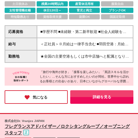
土日祝休み
残業20時間以内
産育休活用有
服装自由
女性管理職在籍
休日120日～
育児と両立
ブランクOK
時短勤務あり
資格取得支援
副業OK
国認定取得
応募資格
■学歴不問 ■未経験・第二新卒歓迎 ■社会人経験をお
持ちの方（年数不問） ★英語スキルに自信がなくて
もOK！ 趣味で勉強した韓国語や中国語等も活かせま
給与
＜正社員＞※月給は一律手当含む ■羽田空港：月給28
す◎ ＼スタッフの9割が中途入社！／ 「前職は残業が
万円～ ■関西空港：月給27万円～ ■中部国際空港・福
多くて自分の時間がなかった」 「接客は好きだけ
岡空港・岡山空港・那覇空港：月給26万円～ ■市中店
勤務地
★全国の主要空港もしくは市中店舗へと配属となりま
ど、休みが少なくて大変だった」 そんな理由で転職
舗（金融機関、旅行会社、駅、ショッピングモール内
す★ ＊東京／大阪／愛知／岡山／福岡／沖縄／神奈
してきた先輩がたくさんいます！ 「英語は好きだけ
など）：月給25万円～ ＜パートタイム＞ ■広島紙屋
川／埼玉／宮城／広島で募集 ＊U/Iターン歓迎！＊配
ど自信はない」という方も大丈夫。 「私もそうだっ
町シャレオ店：時給1,650円 【インセンティブあり】
「旅行や海外が好き」「接客を楽しみたい」「英語スキルを活か
属は希望を考慮 ＊マイカー通勤OK（勤務地による）
たよ！」と自然にフォローし合う 温かい職場だか
したい」…そんな方におすすめしたいのが同社。世界中から訪れ
※正社員・パートタイム共通 所定条件達成で月単位で
【空港】（正社員） ■羽田空港内の店舗 ■関西空港内
るお客様との出会いがあり、日本にいながらグローバルな雰囲気
ら、安心してスタートできますよ♪
支給！ （初年度に毎月支給された場合の年額の目
の店舗 ■中部国際空港内の店舗 ■岡山空港内の店舗 ■
を感じられるのが最大の魅力です！
安：15万円程度） ▼成長がそのまま“やりがい”と“収
福岡空港内の店舗 ■那覇空港内の店舗 【市中店舗】
年間休日122日／基本定時退社／10日以上の長期休暇も取得可…
入”に▼ 研修で知識が身につくと、お客様一人ひとり
（正社員・パートタイム） ■東京都23区内の店舗 ■横
と、働きやすさが揃っていて、オフには海外旅行を楽しむ社員も
詳細を見る
気になる
に ぴったりの通貨や使い方をご提案できるように。
多いのだとか。髪色やネイルも自由で、自分らしく働けるのも嬉
浜エリアの店舗 ■埼玉エリアの店舗 ■仙台エリアの店
しいポイントです♪
その提案がお客様の安心や「ありがとう」に繋がり、
舗 ■広島エリアの店舗（パートタイム募集） (変更の
さらにインセンティブとして還元されます◎ ▼各種
範囲)上記を除く当社関連勤務地 ※空港勤務で深夜・
手当で収入も安心▼ ◆通勤手当（月6万円まで） ◆空
早朝のシフトにより公共交通機関が利用できない場合
株式会社Dr. Vranjes JAPAN
港手当（空港勤務の場合） ◆深夜早朝手当（7時前・
に限り、会社が認めたときはタクシー利用可能 ※受動
フレグランスアドバイザー／ロクシタングループ／オープニング
22時以降のシフト勤務に対し） ▼嬉しい制度もご用
喫煙対策:屋内禁煙（一部テナント施設に喫煙室設置
スタッフ
意（正社員のみ）▼ □確定拠出年金 □ホテルなどの割
有） 詳しくは原稿下部の関連リンク「★各店舗のア