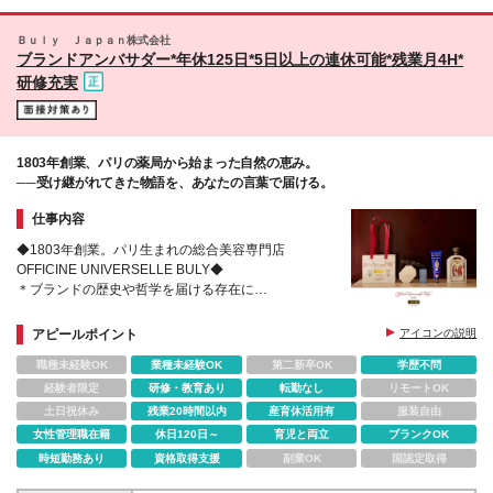
1010~1300円 ■兵庫県 (1)月給183,300~305,700円
賀・京都・兵庫・神戸・大阪・香川・岡山・福岡・山
想定年収350~520万円 (2)時給1052~1270円 ■香川県
口・鹿児島・富山 ■帝国ホテル店 千代田区内幸町1-1-
Ｂｕｌｙ Ｊａｐａｎ株式会社
(1)月給179,700~294,000円 想定年収340~500万円
1 帝国ホテルアーケードB1F ■大丸京都店 京都市下
ブランドアンバサダー*年休125日*5日以上の連休可能*残業月4H*
(2)時給970~1200円 ■岩手県 (1)月給
京区四条通高倉西入立売西町79 ■伊勢丹立川店 立川
研修充実
175,200~288,600円 想定年収330~490万円 (2)時給
市曙町2-5-1 ■そごう大宮店 さいたま市大宮区桜木町
952~1160円 ◎ご要望により(1)(2)いずれかに決定
1-6-2 4F ■そごう千葉店 千葉市中央区新町1000 そ
◎1日3時間～の勤務も可能 ◎残業代は別途全額支給
ごう千葉店3F ■大丸梅田店 大阪市北区梅田3-1-1 ■堺
◎給与は勤務エリアや経験・能力に応じます ※試用期
タカシマヤ店 堺市堺区三国ヶ丘御幸通59 ■札幌三越
間3ヶ月(その間の待遇・給与に差異なし)
1803年創業、パリの薬局から始まった自然の恵み。
店 札幌市中央区南一条西3-8 ■大丸芦屋店 芦屋市船戸
──受け継がれてきた物語を、あなたの言葉で届ける。
町1-31 ■高松三越店 高松市内町7-1 ■盛岡川徳店 盛岡
市菜園1-10-1 パルクアベニューカワトク4F (変更の
仕事内容
範囲)上記を除く当社関連勤務地
◆1803年創業。パリ生まれの総合美容専門店
OFFICINE UNIVERSELLE BULY◆
＊ブランドの歴史や哲学を届ける存在に
＊オープニングスタッフ募集店舗あり
＊文化や芸術に触れて、教養を深められる研修制度あ
アピールポイント
アイコンの説明
り
職種未経験OK
業種未経験OK
第二新卒OK
学歴不問
経験者限定
研修・教育あり
転勤なし
リモートOK
土日祝休み
残業20時間以内
産育休活用有
服装自由
女性管理職在籍
休日120日～
育児と両立
ブランクOK
時短勤務あり
資格取得支援
副業OK
国認定取得