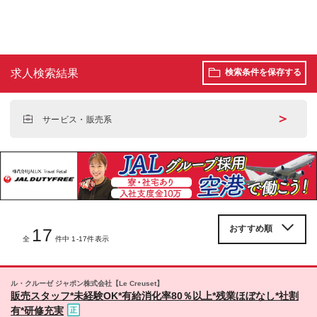
求人検索結果
検索条件を保存する
＞
サービス・販売系
17
全
件中 1-17件表示
ル・クルーゼ ジャポン株式会社【Le Creuset】
販売スタッフ*未経験OK*有給消化率80％以上*残業ほぼなし*社割
有*研修充実