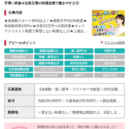
手厚い研修＆社長主導の待遇改善で働きやすさ◎
仕事内容
★未経験スタート90%以上！★残業月平均15h程度★
有給取得率100%♪★月収33万円〜の高待遇★キャリ
アクリエイト制度で希望しない転勤なし◎★上場企業
の安定感抜群！★全店舗の営業時間を19時半から
【19時】へ短縮
アピールポイント
アイコンの説明
職種未経験OK
業種未経験OK
第二新卒OK
学歴不問
経験者限定
研修・教育あり
転勤なし
リモートOK
土日祝休み
残業20時間以内
産育休活用有
服装自由
女性管理職在籍
休日120日～
育児と両立
ブランクOK
時短勤務あり
資格取得支援
副業OK
国認定取得
応募資格
【未経験・第二新卒・フリーター大歓迎！20代活躍中
♪】 ●普通自動車免許をお持ちの方（AT限定可） ●接
客や営業など、人と接するお仕事の経験をお持ちの方
給与
月給330,000円～ ※基本給235,500円～＋固定残業代
（アルバイト経験でもOK！） ※学歴不問、ブランク
(45h分/77,000円～)＋一律手当17,500円～を含む ※超
不問です◎ ＼こんな方にピッタリです！／ ★不規則
過分は別途支給（実際の平均残業は月15h程度で
勤務地
＜望まない転勤なし！勤務地は相談の上、決定します
な生活から抜け出して安定したい方 ★人を喜ばせる
す！） ※試用期間6ヶ月 ∟給与：月給300,000円以上
＞ ・小倉南店 福岡県北九州市小倉南区葛原東1-1-28
仕事がしたい方 ★温かい人間関係の中で働きたい方
∟上記額にはみなし残業代（45時間分、月69,000円
・戸畑店 福岡県北九州市戸畑区一枝4-12-31 ・八幡西
★プライベートも大切にしたい方
～）を含み、超過分は全額支給いたします。 ∟その
採用担当の方にお話を伺うと、同社の勢いに驚かされました！
店 福岡県北九州市八幡西区御開3-31-27 ・小倉北店