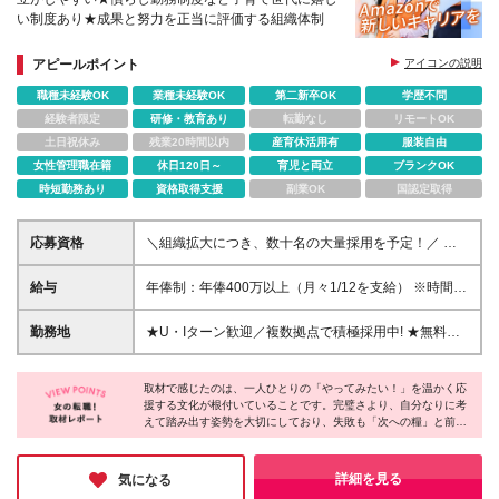
い制度あり★成果と努力を正当に評価する組織体制
アピールポイント
アイコンの説明
職種未経験OK
業種未経験OK
第二新卒OK
学歴不問
経験者限定
研修・教育あり
転勤なし
リモートOK
土日祝休み
残業20時間以内
産育休活用有
服装自由
女性管理職在籍
休日120日～
育児と両立
ブランクOK
時短勤務あり
資格取得支援
副業OK
国認定取得
応募資格
＼組織拡大につき、数十名の大量採用を予定！／ ◆
業界・職種未経験OK ◆学歴不問 ＼こんな方にオスス
メ／ ★新たなフィールドで実力を発揮したい方 ★自
給与
年俸制：年俸400万以上（月々1/12を支給） ※時間外
らの裁量でチャレンジを進めたい方 ★多様な年代と
手当、深夜勤務手当は勤務時間に応じて、別途全額支
スムーズに意思疎通できる方 ★日々の業務で細かな
給 ※経験・能力の考慮あり ※試用期間3ヵ月（期間中
勤務地
★U・Iターン歓迎／複数拠点で積極採用中! ★無料シ
改善を積み重ねてきた方 ★自発的に仕事を推進でき
の待遇・条件に変更なし）
ャトルバス利用OK！（一部拠点のみ／詳細はお問い
る方 ＼選考のポイント／ 「書類整理」「レイアウト
合わせください） 【勤務地は下記からご希望を伺
工夫」「管理方法の見直し」など、Amazonでは日々
取材で感じたのは、一人ひとりの「やってみたい！」を温かく応
い、配属先を決定します】 ◆東京：青梅 ◆神奈川：
の小さな改善の積み重ねを高く評価します。 面接で
援する文化が根付いていることです。完璧さより、自分なりに考
小田原／川崎／相模原 ◆埼玉：久喜／上尾／川島／
えて踏み出す姿勢を大切にしており、失敗も「次への糧」と前向
は、あなたが実践してきた「小さな工夫」についてぜ
川口／狭山日高／坂戸 ◆千葉：流山／市川／千葉み
きに捉える社風なので安心して挑戦できます。また、定期的な面
ひ教えてください。 大手の安定基盤と働きやすい制
なと ◆岐阜：多治見 ◆大阪：堺／茨木／藤井寺／大
談では周りが「自分の強み」を再発見してくれるため、着実な成
度のもと、あなたの新たな挑戦をサポートします。
東 ◆京都：京田辺 ◆兵庫：尼崎 ◆佐賀：鳥栖 など
長を実感できる環境。自分らしさを活かしながら仲間と楽しくス
詳細を見る
気になる
テップアップしたい方にぴったりの環境です！
※勤務地の詳細は面接時にご案内します ※ご希望や居