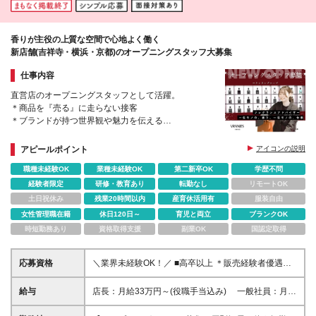
引がある福利厚生 □外貨両替優遇レート制度 …etc. ※
クセス情報」よりご確認ください。
残業代は別途支給します ※試用期間あり（6ヶ月／期
間中の待遇に変動なし） ※予告なく募集が終了する勤
務地もございます
香りが主役の上質な空間で心地よく働く
新店舗(吉祥寺・横浜・京都)のオープニングスタッフ大募集
仕事内容
直営店のオープニングスタッフとして活躍。
＊商品を『売る』に走らない接客
＊ブランドが持つ世界観や魅力を伝える
＊経験を積むほど奥深い提案ができるように
アピールポイント
アイコンの説明
職種未経験OK
業種未経験OK
第二新卒OK
学歴不問
経験者限定
研修・教育あり
転勤なし
リモートOK
土日祝休み
残業20時間以内
産育休活用有
服装自由
女性管理職在籍
休日120日～
育児と両立
ブランクOK
時短勤務あり
資格取得支援
副業OK
国認定取得
応募資格
＼業界未経験OK！／ ■高卒以上 ＊販売経験者優遇！
＊店長・副店長などの店舗マネジメント経験者歓迎 └
前職の雇用形態、経験年数、業界は問いません。 ＜
給与
店長：月給33万円～(役職手当込み) 一般社員：月給
こんな方に向いています＞ ◎人とのコミュニケーシ
25万5000円～ ※上記は最低給与です。スキルや経験
ョンが好きな方 ◎チームプレーを大切にできる方 ◎