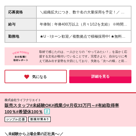
応募資格
＼組織拡大につき、数十名の大量採用を予定！／ ◆
業界・職種未経験OK ◆学歴不問 ＼こんな方にオスス
メ／ ★安定した環境で、正社員として長く活躍した
給与
年俸制：年俸400万以上（月々1/12を支給） ※時間外
い方 ★未経験からでも新たなキャリアに挑戦したい
手当、深夜勤務手当は勤務時間に応じて、別途全額支
方 ★年代の異なるメンバーと落ち着いた職場で働き
給 ※経験・能力の考慮あり ※試用期間3ヵ月（期間中
勤務地
★U・Iターン歓迎／複数拠点で積極採用中! ★無料シ
たい方 ★仕事とプライベートのバランスを大切にし
の待遇・条件に変更なし）
ャトルバス利用OK！（一部拠点のみ／詳細はお問い
たい方 ★日々「どうすれば良くなるか」を考え、改
合わせください） 【勤務地は下記からご希望を伺
善に取り組んできた方 ＼選考のポイント／ 「書類整
取材で感じたのは、一人ひとりの「やってみたい！」を温かく応
い、配属先を決定します】 ◆東京：青梅 ◆神奈川：
理」「レイアウト工夫」「管理方法の見直し」など、
援する文化が根付いていることです。完璧さより、自分なりに考
小田原／川崎／相模原 ◆埼玉：久喜／上尾／川島／
えて踏み出す姿勢を大切にしており、失敗も「次への糧」と前向
Amazonでは日々の小さな改善の積み重ねを高く評価
川口／狭山日高／坂戸 ◆千葉：流山／市川／千葉み
きに捉える社風なので安心して挑戦できます。また、定期的な面
します。面接では、あなたが実践してきた「小さな工
なと ◆岐阜：多治見 ◆大阪：堺／茨木／藤井寺／大
談では周りが「自分の強み」を再発見してくれるため、着実な成
夫」についてぜひ教えてください。 大手の安定基盤
東 ◆京都：京田辺 ◆兵庫：尼崎 ◆佐賀：鳥栖 など
長を実感できる環境。自分らしさを活かしながら仲間と楽しくス
詳細を見る
気になる
と働きやすい制度のもと、あなたの新たな挑戦をサポ
テップアップしたい方にぴったりの環境です！
※勤務地の詳細は面接時にご案内します ※ご希望や居
ートします。
住地を考慮して決定します ※将来的に転勤の可能性あ
り（居住地と初任勤務地の距離に応じ、サポート制度
あり） 【2027年初旬、兵庫県尼崎市に新拠点オープ
株式会社ライフクリエイト
ン予定！】 ※入社時期によっては、新拠点オープンま
販売スタッフ#未経験OK#残業少#月収33万円～#有給取得率
で他拠点で研修を行う場合があります (変更の範囲)上
100％#希望休100％
記を除く当社関連勤務地
＼未経験から上場企業の正社員へ♪／