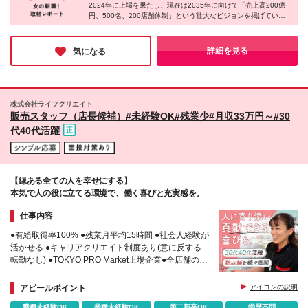
2024年に上場を果たし、現在は2035年に向けて「売上高200億
他の待遇に差異はありません。 年齢・社歴に関係な
福岡県北九州市小倉北区三萩野1-1-12 ・電材センタ
円、500名、200店舗体制」という壮大なビジョンを掲げている
く、頑張りを正当に評価してスピーディに昇給・昇格
ーエコ南店 福岡県北九州市小倉南区湯川1丁目2-13 ・
そうです。「今の活況な事業の中で、社員には一番輝ける世界を
可能です！ 新卒入社半年で副店長に昇格した実績も
博多店 福岡県福岡市博多区東光2-3-23 ・福岡インタ
見つけてほしい」と語る通り、会社と共に自分自身も大きく成長
あります♪
ー店 福岡県糟屋郡粕屋町内橋西4丁目2-17 ・久留米上
できるワクワク感に満ちています！未経験から安心して挑戦でき
詳細を見る
気になる
る同社に、ぜひ応募してみてはいかがでしょうか♪
津BP店 福岡県久留米市荒木町白口1364-1 ・飯塚店
福岡県飯塚市秋松912 ・下関店 山口県下関市勝谷新
町1-10-11 ・宜野湾店 沖縄県宜野湾市我如古448 ・う
るま店 沖縄県宜野湾市我如古448 ・沖縄豊見城店 沖
株式会社ライフクリエイト
縄県豊見城市座安152-1 ・安佐北店 広島県広島市安佐
販売スタッフ（店長候補）#未経験OK#残業少#月収33万円～#30
北区可部7-1-29 ・熊本けやき通り店 熊本市南区馬渡2
代40代活躍
丁目16-15 ・佐賀駅前店 佐賀県佐賀市神野東2丁目5-
17 ・宮崎新名爪店 宮崎県宮崎市新名爪1438-2 (変更
の範囲)上記を除く当社関連勤務地
【縁ある全ての人を幸せにする】
本気で人の役に立てる環境で、働く喜びと充実感を。
仕事内容
●有給取得率100% ●残業月平均15時間 ●社会人経験が
活かせる ●キャリアクリエイト制度あり(意に反する
転勤なし) ●TOKYO PRO Market上場企業●全店舗の営
業時間を19時半から【19時】へ短縮
アピールポイント
アイコンの説明
職種未経験OK
業種未経験OK
第二新卒OK
学歴不問