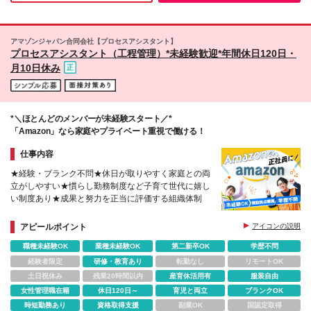
住地を考慮して決定します ※将来的に転勤の可能性あ
り（居住地と初任勤務地の距離に応じ、サポート制度
あり） 【2027年初旬、兵庫県尼崎市に新拠点オープ
アマゾンジャパン合同会社【プロセスアシスタント】
ン予定！】 ※入社時期によっては、新拠点オープンま
プロセスアシスタント（工程管理）*未経験歓迎*年間休日120日・
で他拠点で研修を行う場合があります (変更の範囲)上
月10日休み
記を除く当社関連勤務地
*＼ほとんどのメンバーが未経験スタート／*
「Amazon」なら家庭やプライベート重視で働ける！
仕事内容
★経験・ブランク不問★休日が取りやすく家庭との両
立がしやすい★慣らし勤務制度など子育て世代に嬉し
い制度あり★成果と努力を正当に評価する組織体制
アピールポイント
アイコンの説明
職種未経験OK
業種未経験OK
第二新卒OK
学歴不問
経験者限定
研修・教育あり
転勤なし
リモートOK
土日祝休み
残業20時間以内
産育休活用有
服装自由
女性管理職在籍
休日120日～
育児と両立
ブランクOK
時短勤務あり
資格取得支援
副業OK
国認定取得