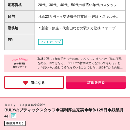
応募資格
20代、30代、40代、50代の幅広い年代のスタッフが
活躍中です。 ◎学歴不問 ◎ブランクOK ◎サービス業
や接客業のご経験 （例：ホテル・航空・飲食・アパ
給与
月給23万円～＋交通費全額支給 ※経験・スキルを考
レルなど業種不問） .。o○ こんな方を歓迎します
慮して決定いたします ※残業代は全額支給いたします
○o。. ・BULYの製品や店舗の空間が好きで、その世
※試用期間3ヶ月（期間中の給与・待遇に差異はあり
勤務地
＊新宿・銀座・代官山などの駅チカ勤務 ＊オープニ
界観に身を置いて働きたい方 ・ブランドの歴史や製
ません）
ング店舗あり ＊転勤なし 以下のOFFICINE
品に興味を持ち、学び続けることを楽しめる方 ・お
UNIVERSELLE BULYの、いずれかの店舗にて勤務い
PR
客様一人ひとりと丁寧に向き合う接客がしたい方 ・
フォトクリップ
ただきます。 .。o○ 新宿エリアの百貨店内に、新店舗
商品を販売するだけでなく、ブランドの価値や物語を
がオープン予定 ○o。. オープニングスタッフも、一か
届けたい方 ・自然由来の美容や香り、文化・芸術に
らお店を創り上げる仲間として積極採用中です。 ＜
関心をお持ちの方 経験以上に大切なのは、BULYの哲
取材を通じて印象的だったのは、スタッフの皆さんが「単に商品
東京＞ ＊代官山店：東京都渋谷区恵比寿西1-25-9 ＊
学に共感し、その魅力をお客様へ伝えたいという想い
を売る」のではなく、「BULYの哲学や文化を知ってもらう」と
日本橋高島屋店：東京都中央区日本橋2-4-1 日本橋高
です。 まずはBULYを愛する気持ちを持って、新しい
いう想いを共通して持たれていることでした。1803年からの歴史
島屋 本館1階 ＊新宿店：東京都新宿区新宿4-1-6
や自然の知恵、そしてカリグラフィーの技術。その背景にある美
一歩を踏み出してみませんか。
NEWoMan SHINJUKU 1F ＊青山骨董通り店：東京都
学に自らも深く触れ、理解しようとする姿勢が、接客スキルに留
港区南青山5-11-5 住友南青山ビル 1F ＊麻布台店：東
まらず、一人の人間としての知性と魅力を磨いているのだと、皆
詳細を見る
気になる
さんの誇りに満ちた表情を見て強く実感しました。
京都港区麻布台1-2-4 麻布台ヒルズガーデンプラザC
1F ＊二子玉川店：東京都世田谷区玉川3-17-1 高島屋
S・C 本館 1F ＊渋谷店：東京都渋谷区宇田川町15-1
PARCO 2F ＊丸の内店：東京都千代田区丸の内2-6-1
Ｂｕｌｙ Ｊａｐａｎ株式会社
丸の内ブリックスクエア 1F ＊松屋銀座店：東京都中
BULYのブティックスタッフ◆福利厚生充実◆年休125日◆残業月
央区銀座3-6-1 松屋銀座1F ＊代官山猿楽町店：東京都
4H
渋谷区猿楽町24-2 ＊池袋西武店：東京都豊島区南池
袋1丁目28-1 西武池袋本店 1F ＜神奈川＞ ＊横浜店：
神奈川県横浜市西区南幸1-1-1 NEWoMan 横浜 1F