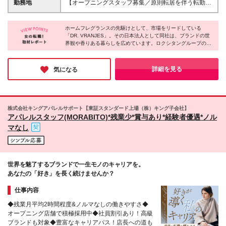
等を考慮して決定致します。 ★インセンティブ制度
勤務地
【オープニングスタッフ募集／原則転居を伴う転勤な
たくさんのお客様に喜ばれる接客がしたい方 ◎自ら
あり ・予算達成時、毎月・毎年インセンティブを支
し／U・Iターン歓迎！】 吉祥寺・横浜・京都エリア
目標に向かって前向きに行動できる方 ◎ブランドイ
給しています。 ・販売ノルマはありません。
の店舗へ配属します。 いずれの店舗も各最寄駅から
メージを理解して体現できる方
ホームフレグランスの先駆けとして、市場をリードしている
すぐの場所です。 吉祥寺エリア：京王井の頭線「吉
「DR. VRANJES」。その日本法人として同社は、ブランドの世
祥寺駅」 横浜エリア：JR「横浜駅」 京都エリア：阪
界観や香りある暮らしを広めています。ロクシタングループの傘
急電車：「京都河原町駅」 ※ご希望の店舗を考慮のう
下として日本国内でも急速に出店数を増やし、より多くのファン
え、勤務地を決定したします。 ※入社時期はご相談に
に愛されるブランドを目指しているそうです。まさに成長期に突
応じます。 〈本社〉 〒150-0021 東京都渋⾕区東3-
入する今からスタートしたら、ブランドやお店と共に自分自身も
詳細を見る
気になる
大きく成長していけそうだと感じました。
25-11 TOKYU REIT恵⽐寿ビル2F
株式会社キングアパレルサポート【東証スタンダード上場（株）キング子会社】
アパレルスタッフ(MORABITO)*残業少*賞与あり*経験者優遇*ノル
マなし
世界を魅了するブランドで一生モノのキャリアを。
あなたの「好き」を長く続けませんか？
仕事内容
◆残業月平均2時間程度&ノルマなしの働きやすさ◆
オープニング店舗で積極採用中◆社員割引あり！高級
ブランドも対象◆豊富なキャリアパス！店長への道も