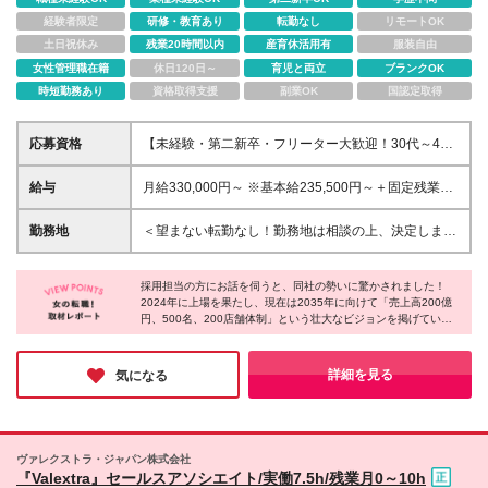
経験者限定
研修・教育あり
転勤なし
リモートOK
土日祝休み
残業20時間以内
産育休活用有
服装自由
女性管理職在籍
休日120日～
育児と両立
ブランクOK
時短勤務あり
資格取得支援
副業OK
国認定取得
応募資格
【未経験・第二新卒・フリーター大歓迎！30代～40
代活躍中♪】 ●普通自動車免許をお持ちの方（AT限定
可） ●接客や営業など、人と接するお仕事の経験をお
給与
月給330,000円～ ※基本給235,500円～＋固定残業代
持ちの方（アルバイト経験でもOK！） ※学歴不問、
(45h分/77,000円～)＋一律手当17,500円～を含む ※超
ブランク不問です◎ ＼こんな方にピッタリです！／
過分は別途支給（実際の平均残業は月15h程度で
勤務地
＜望まない転勤なし！勤務地は相談の上、決定します
★不規則な生活から抜け出して安定したい方 ★人を
す！） ※試用期間6ヶ月 ∟給与：月給300,000円以上
＞ ・小倉南店 福岡県北九州市小倉南区葛原東1-1-28
喜ばせる仕事がしたい方 ★温かい人間関係の中で働
∟上記額にはみなし残業代（45時間分、月69,000円
・戸畑店 福岡県北九州市戸畑区一枝4-12-31 ・八幡西
きたい方 ★プライベートも大切にしたい方
～）を含み、超過分は全額支給いたします。 ∟その
採用担当の方にお話を伺うと、同社の勢いに驚かされました！
店 福岡県北九州市八幡西区御開3-31-27 ・小倉北店
2024年に上場を果たし、現在は2035年に向けて「売上高200億
他の待遇に差異はありません。 年齢・社歴に関係な
福岡県北九州市小倉北区三萩野1-1-12 ・電材センタ
円、500名、200店舗体制」という壮大なビジョンを掲げている
く、頑張りを正当に評価してスピーディに昇給・昇格
ーエコ南店 福岡県北九州市小倉南区湯川1丁目2-13 ・
そうです。「今の活況な事業の中で、社員には一番輝ける世界を
可能です！ 新卒入社半年で副店長に昇格した実績も
博多店 福岡県福岡市博多区東光2-3-23 ・福岡インタ
見つけてほしい」と語る通り、会社と共に自分自身も大きく成長
あります♪
ー店 福岡県糟屋郡粕屋町内橋西4丁目2-17 ・久留米上
できるワクワク感に満ちています！未経験から安心して挑戦でき
詳細を見る
気になる
る同社に、ぜひ応募してみてはいかがでしょうか♪
津BP店 福岡県久留米市荒木町白口1364-1 ・飯塚店
福岡県飯塚市秋松912 ・下関店 山口県下関市勝谷新
町1-10-11 ・宜野湾店 沖縄県宜野湾市我如古448 ・う
るま店 沖縄県宜野湾市我如古448 ・沖縄豊見城店 沖
ヴァレクストラ・ジャパン株式会社
縄県豊見城市座安152-1 ・安佐北店 広島県広島市安佐
『Valextra』セールスアソシエイト/実働7.5h/残業月0～10h
北区可部7-1-29 ・熊本けやき通り店 熊本市南区馬渡2