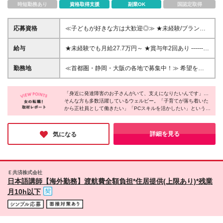
時短勤務あり
資格取得支援
副業OK
国認定取得
応募資格
≪子どもが好きな方は大歓迎◎≫ ★未経験/ブランク/
第二新卒OK/学歴不問 【必須条件】 下記いずれかの資
格をお持ちの方 □保育士 □幼稚園教諭 □教員免許、 □
給与
★未経験でも月給27.7万円～ ★賞与年2回あり ---------
児童指導員任用資格 □社会福祉士 □精神保健福祉士
-------- 【児童指導員】 月給27.7万円～38万7千円（一
律支給の手当含む） ※固定残業代20時間分（3万円
勤務地
≪首都圏・静岡・大阪の各地で募集中！≫ 希望を考
～）を含みます。超過分は別途支給 【児童発達支援
慮して勤務地を決定します！希望エリアへの配属率
管理責任者】 月給33万2千円～43万7千円（一律支給
100％ 【幼児教室】 ■千葉（松戸市、浦安市、市川
の手当含む） ※固定残業代20時間分(3万8千円～)を含
「身近に発達障害のお子さんがいて、支えになりたいんです」…
市、柏市、船橋市、千葉市、流山市） ■埼玉（所沢
そんな方も多数活躍しているウェルビー。「子育てが落ち着いた
みます。超過分は別途支給 ※能力・経験により決定 ※
市、志木市、川口市、川越市、さいたま市、越谷市、
から正社員として働きたい」「PCスキルを活かしたい」という理
試用期間3ヶ月～6ヵ月 その間の給与は月給月給27
春日部市、八潮市） ■神奈川（横浜市、相模原市、藤
由で入社した方もいるとのこと。
万7千円～＋各種手当 試用期間終了後、経験・能力に
沢市、川崎市） ■東京（立川市、板橋区） ■静岡（静
そんな同社は福利厚生や制度面も常にブラッシュアップし、チャ
より給与額を決定 ※試用期間中の差額分は初回の賞与
岡市） ■大阪（高槻市、大阪市中央区、大阪市都島
ットツールや研修ツール導入なども積極的に行っています。安定
詳細を見る
気になる
に支給（条件あり） ＜報酬水準の引上げを目的に賞
基盤のもと、長く働きたい人にオススメです♪
区、大阪市福島区） 【小中高校生向け教室】 ■埼玉
与改定を実施！＞ ■年平均引き上げ率：約4％ ■年平
（川越市、川口市、さいたま市、志木市） ■千葉（松
均引き上げ額：約15万円 ■実施時期：2023年6月度賞
戸市） 【幼児教室／小中高校生向け教室】 ■埼玉（さ
与より
いたま市、川口市、ふじみ野市、朝霞市、川越市） ■
Ｅ共済株式会社
千葉（船橋市、市川市、浦安市、流山市） ■神奈川
日本語講師【海外勤務】渡航費全額負担*住居提供(上限あり)*残業
（厚木市、大和市、茅ケ崎市） ■大阪（大阪市） (変
月10h以下
更の範囲)上記を除く当社関連勤務地