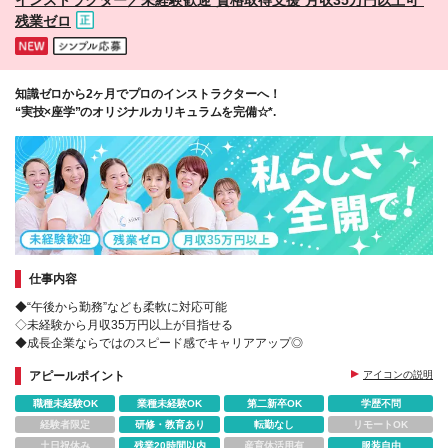
残業ゼロ
知識ゼロから2ヶ月でプロのインストラクターへ！
“実技×座学”のオリジナルカリキュラムを完備☆*.
仕事内容
◆“午後から勤務”なども柔軟に対応可能
◇未経験から月収35万円以上が目指せる
◆成長企業ならではのスピード感でキャリアアップ◎
アピールポイント
アイコンの説明
職種未経験OK
業種未経験OK
第二新卒OK
学歴不問
経験者限定
研修・教育あり
転勤なし
リモートOK
土日祝休み
残業20時間以内
産育休活用有
服装自由