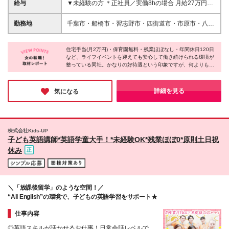
迎 ＼こんな方はお待ちしています！／ ・家庭やプラ
給与
▼未経験の方 ＊正社員／実働8hの場合 月給27万円～
イベートの時間も大切にしたい方 ・チームでなにか
31万円＋諸手当 ※上記は、固定残業時間（30時間分
に取り組むことが好きな方 ・子供が好きで、成長を
／5万円～）含む ※固定残業代は残業がない場合も支
勤務地
千葉市・船橋市・習志野市・四街道市・市原市・八千
サポートしたい方 ・身体を動かすことが好きな方 ・
給し、超過分は別途全額支給する ※試用期間:月給
代市・鎌ケ谷市・佐倉市・松戸市の各教室 ＊転居を
前向きなコミュニケーションが得意な方
255,000円～(固定残業30時間分・4.7万円～) ＊正社
伴う転勤なし！ ＊勤務地はご希望を考慮します♪ ＊
員×時短勤務／実働6hの場合 月給18万2000円～20万
住宅手当(月2万円)・保育園無料・残業ほぼなし・年間休日120日
U・Iターンも歓迎♪ ＊マイカー通勤OK！駐車場を完備
など、ライフイベントを迎えても安心して働き続けられる環境が
9,500円＋諸手当 ※上記は、固定残業時間（10時間分
【配属先】 ■千葉市中央区 └千葉中央、浜野、蘇我、
整っている同社。かなりの好待遇という印象ですが、何よりも
／1.7万円～）含む ※固定残業代は残業がない場合も
新千葉、都町、西千葉 ■千葉市若葉区 └小倉台、都
『社員の働きやすさ』を大切にする同社の中では「こういった待
支給し、超過分は別途全額支給する ▼児童発達支援
賀、千城台 ■千葉市稲毛区 └長沼原、小仲台 ■千葉市
遇はもはや普通のこと」なんだとか！そんな環境のせいか、事務
管理責任者採用の場合 月給35万円～50万＋諸手当 ※
花見川区 └花見川、新検見川、幕張 ■千葉市美浜区 └
所内はとても明るく、インタビューに応じてくださった社員の皆
詳細を見る
気になる
上記は、固定残業時間（30時間分／6.4万円～）含む
さんも朗らかな方ばかりでした♪
幸町、高浜、真砂 ■千葉市緑区 └あすみが丘、おゆみ
※固定残業代は残業がない場合も支給し、超過分は別
野 ■習志野市 └鷺沼、津田沼 ■四街道市 └四街道 ■船
途全額支給する ※試用期間:月給336,000円～(固定残
橋市 └船橋浜町、船橋習志野、東船橋、船橋法典、高
業30時間分・6.2万円～) ▼教室長or教室長候補の場合
根木戸、三咲 ■市原市 └市原八幡 ■八千代市 └勝田台
株式会社Kids-UP
月給35.7万円～45万円＋諸手当 ※上記は、固定残業
■鎌ケ谷市 └富岡 ■佐倉市 └栄町、上志津 ■松戸市 └
子ども英語講師*英語学童大手！*未経験OK*残業ほぼ0*原則土日祝
時間（45時間分／9万円～）含む ※固定残業代は残業
新松戸 ＜2026年9月新規OPEN施設＞ ※オープニ
休み
がない場合も支給し、超過分は別途全額支給する ※試
ングスタッフ募集中 ・新松戸教室 └千葉県松戸市
用期間:月給341,000円～(固定残業45時間分・8.6万円
新松戸3-40 ・志津教室 └千葉県佐倉市上志津1673-
～) 【他手当】 ■住宅手当(月2万円) ■交通費支給（上
91 ・三咲教室 └千葉県船橋市三咲2-11-54 ・京成
限3万円／月まで） ■役職手当（1万5000円～20万円
津田沼駅前教室 └千葉県習志野市津田沼4-10-33 ・
／月） ■職能手当（2万7000円～8万2000円／月）
＼「放課後留学」のような空間！／
稲毛駅前教室 └千葉県千葉市稲毛区小仲台6-16-6
“All English”の環境で、子どもの英語学習をサポート★
(変更の範囲)上記を除く当社関連勤務地
仕事内容
◎英語スキルが活かせるお仕事！日常会話レベルで