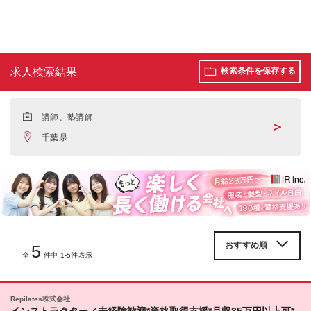
求人検索結果
検索条件を保存する
講師、塾講師
＞
千葉県
5
全
件中 1-5件表示
Repilates株式会社
インストラクター／未経験歓迎*資格取得支援*月収35万円以上可*