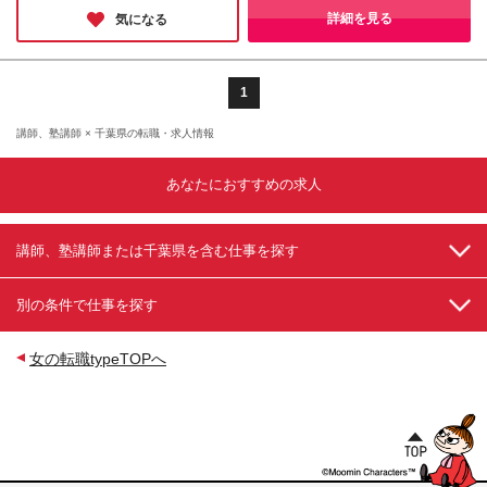
円、子ども1人につき：月3000円～5000円） ・住宅
事務所】 千葉県船橋市葛飾町2-384-6 第2小森ビル
詳細を見る
気になる
手当、家賃補助（月2万円～4万円） ・赴任手当 ・海
302 ※変更の範囲：上記を除く当社関連勤務地
外出張手当 ■賞与について 賞与は年2回支給！（7
月・12月）※対象となる条件あり 昨年度実績：2～4
カ月分
1
講師、塾講師 × 千葉県の転職・求人情報
あなたにおすすめの求人
講師、塾講師または千葉県を含む仕事を探す
別の条件で仕事を探す
女の転職typeTOPへ