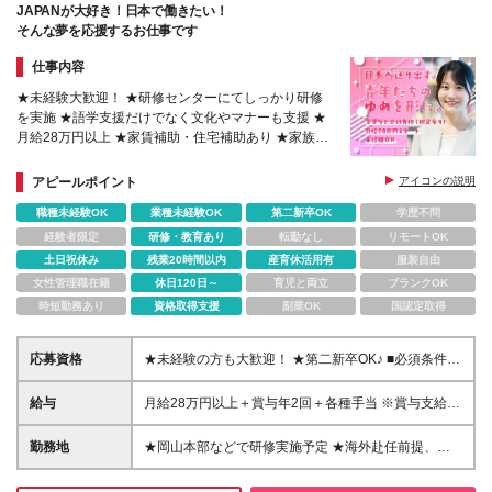
JAPANが大好き！日本で働きたい！
そんな夢を応援するお仕事です
仕事内容
★未経験大歓迎！ ★研修センターにてしっかり研修
を実施 ★語学支援だけでなく文化やマナーも支援 ★
月給28万円以上 ★家賃補助・住宅補助あり ★家族手
当なども充実 ★土日祝休み ★年休124日以上
アピールポイント
アイコンの説明
職種未経験OK
業種未経験OK
第二新卒OK
学歴不問
経験者限定
研修・教育あり
転勤なし
リモートOK
土日祝休み
残業20時間以内
産育休活用有
服装自由
女性管理職在籍
休日120日～
育児と両立
ブランクOK
時短勤務あり
資格取得支援
副業OK
国認定取得
応募資格
★未経験の方も大歓迎！ ★第二新卒OK♪ ■必須条件
・日本語を母語とする方、または同等の日本語能力を
有する方 ・高校卒業以上 ＜契約期間について＞ ・契
給与
月給28万円以上＋賞与年2回＋各種手当 ※賞与支給の
約の更新 有（1年ごとに更新、正社員登用の場合あ
対象となる条件あり ※経験・能力を考慮の上、決定し
り） ・更新上限 無
ます！ ※試用期間3か月（その間の給与・待遇に差異
勤務地
★岡山本部などで研修実施予定 ★海外赴任前提、海
はありません） ■手当が充実！ ・交通費全額支給 ・
外で働くチャンス！ ※初任地はご本人の希望や適性、
時間外手当全額支給 ・家族扶養手当（配偶者：月1万
現地の受入れ状況などを考慮して決定します 【千葉