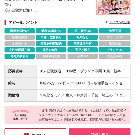
OK♪
◎未経験大歓迎！
◎残業ほぼなし
◎首都圏中心に37校を展開中！年2～3校のペースで
アピールポイント
アイコンの説明
開校しています
職種未経験OK
業種未経験OK
第二新卒OK
学歴不問
経験者限定
研修・教育あり
転勤なし
リモートOK
土日祝休み
残業20時間以内
産育休活用有
服装自由
女性管理職在籍
休日120日～
育児と両立
ブランクOK
時短勤務あり
資格取得支援
副業OK
国認定取得
応募資格
★未経験歓迎！ ★学歴・ブランク不問 ★第二新卒歓
迎 ≪こんな方に向いています！≫ ◎子どもたちが好
き ◎コミュニケーション力に自信がある方 ◎英語を
給与
月給26万8667円～35万6000円＋各種手当＋インセン
使って、喜ばれる仕事がしたい方 ◎様々なことにチ
ティブ制度・決算賞与制度あり（評価による） ※経
ャレンジしたい方 ◎豊富なキャリアパスで将来の夢
験・スキルを考慮して優遇します。 ※固定残業代な
勤務地
＼転勤なし☆／ 東京・神奈川・千葉・埼玉の『Kids
につなげたい方 など
し！残業代は全額支給されます。 ※試用期間中（3ヵ
UP』各スクールへ配属となります。 ■東京 台東区／
月）は契約社員になり、月給22万円となります。 ※
上野 ★New Open！ 豊島区／要町 ★New Open！
試用期間終了後に正社員に切り替わります。
「まるで留学のような体験ができる」と注目されている放課後イ
豊島区／北池袋 北区／赤羽 新宿区／早稲田、四谷 中
ンターナショナルスクールの『Kids UP』。子どもの頃から生き
野区／鷺宮 江東区／りんかい東雲、門前仲町、東陽
た英語を学ぶことで主体性や柔軟性、協調性等が磨けると好評で
町、大島 大田区／大森、長原、池上、蒲田駅前、田
す。そんなスクールを運営する同社は業績好調により事業拡大を
園調布雪谷、馬込 世田谷区／成城、等々力 品川区／
継続中。年間数校の開校を目標にまずは70校を目指すとのこと。
戸越、大井、北品川 中央区／晴海 三鷹市／三鷹 町田
拡大に伴い様々なポジションが生まれています。社員も会社と共
詳細を見る