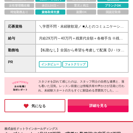
女性管理職在籍
休日120日～
育児と両立
ブランクOK
時短勤務あり
資格取得支援
副業OK
国認定取得
応募資格
＼学歴不問・未経験歓迎／ ■人とのコミュニケーショ
ンが好きな方 ■さまざまなスキルを身につけたい方 ■
やりたいことがまだ定まっていない方 ⇒将来のキャ
給与
月給29万円～40万円＋残業代全額＋各種手当 ※残業
リアパスは入社後に決定可能！ まずはお気軽にご
代は別途全額支給いたします。 ※全国出張（日帰り～
相談ください♪
1ヶ月以内）の可能性あり。 ■エリア勤務 月給26万円
勤務地
【転勤なし】全国から希望を考慮して配属【U・Iター
～40万円＋残業代全額＋各種手当 ※残業代は別途全
ン歓迎】 【本社】 東京都豊島区西池袋3丁目22-9
額支給いたします。 ※出張先はご自宅から車で1時間
パークアクシス池袋1F 【店舗】 ■東京都 豊島区西
PR
インタビュー
フォトクリップ
程度の場所のみ。
池袋／新宿区下宮比町／昭島市武蔵野／稲城市若葉台
／八王子市みなみ野 ■北海道 苫小牧市柳町／札幌市
■山形県 東田川郡三川町猪子和田庫 ■神奈川県 藤
スタジオを訪れて感じたのは、スタッフ同士の自然な連携と、落
沢市辻堂新町 ■茨城県 龍ケ崎市小柴／東茨城郡茨城
ち着いた活気。レッスン前後には情報共有や声かけが活発に行わ
町 ■埼玉県 さいたま市緑区東浦和／さいたま市岩槻
れ、未経験スタートの方もすぐに馴染める雰囲気でした。
区本丸／吉川市美南 ■千葉県 銚子市三崎町／野田市
また、印象的だったのは「まず自分が体感する」という文化。レ
宮崎／館山市八幡／山武市成東／木更津市築地 ■山梨
ッスン受講や研修を通して、身体の変化を実感したうえでお客様
県 笛吹市石和町窪中島 ■静岡県 静岡市葵区柚木
に向き合う姿勢が、説得力と信頼につながっていると感じまし
詳細を見る
気になる
た。
／浜松市中央区入野町／富士宮市浅間町 ■愛知県 西
春日井郡豊山町大字豊場字林先／丹羽郡扶桑町大字南
山名字高塚／豊橋市野依町落合／豊田市東山町／稲沢
市天池五反田町／名古屋市南区菊住／常滑市りんくう
株式会社ドットラインホールディングス
町／名古屋市中村区平池町 ■三重県 四日市市泊小柳