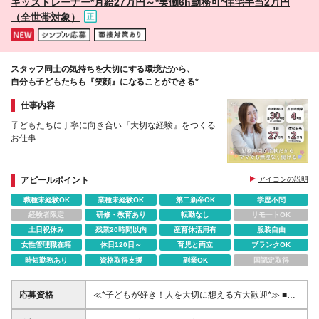
キッズトレーナー*月給27万円～*実働6h勤務可*住宅手当2万円
町／四日市市日永 ■富山県 砺波市中神 ■岐阜県 岐
（全世帯対象）
阜市柳津町丸野 ■滋賀県 大津市一里山 ■兵庫県 川
辺郡猪名川町松尾台／加西市北条町北条 ■香川県 高
松市香西本町
スタッフ同士の気持ちを大切にする環境だから、
自分も子どもたちも『笑顔』になることができる*
仕事内容
子どもたちに丁寧に向き合い『大切な経験』をつくる
お仕事
＊月給27万円＋諸手当
＊週5×実働6h（週30時間）勤務OK
アピールポイント
アイコンの説明
＊最長3ヵ月の研修サポートあり
職種未経験OK
業種未経験OK
第二新卒OK
学歴不問
＊自社内保育園が無料
＊チーム体制で休暇も取りやすい！
経験者限定
研修・教育あり
転勤なし
リモートOK
土日祝休み
残業20時間以内
産育休活用有
服装自由
女性管理職在籍
休日120日～
育児と両立
ブランクOK
時短勤務あり
資格取得支援
副業OK
国認定取得
応募資格
≪*子どもが好き！人を大切に想える方大歓迎*≫ ■未
経験歓迎 ■学歴不問／資格不要 ■職種・業種未経験歓