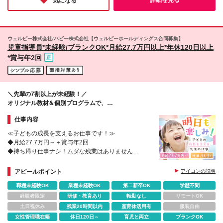
気になる
に成長しながら長期キャリアが積めそうだと感じました。
市／南町田グランベリーパーク ■埼玉 川口市／川口 ■
神奈川 横浜市／二俣川、天王町、矢向、大倉山 川崎
市／武蔵新城、武蔵小杉、新川崎、溝口 ■千葉 浦安市
／新浦安 市川市／ソコラ南行徳 □本部 東京都千代田
ウェルビー株式会社/ハビー株式会社【ウェルビーホールディングス合同募集】
区六番町10-2 六番町市川ビル 1階 (変更の範囲)上記を
児童指導員*未経験/ブランクOK*月給27.7万円以上*年休120日以上
除く当社関連勤務地
*賞与年2回
＼先輩の7割以上が未経験！／
オリジナル教材＆個別プログラムで、
子どもたちの個性を伸ばすお手伝い♪
仕事内容
≪子どもの成長を支えるお仕事です！≫
◆月給27.7万円～＋賞与年2回
◆持ち帰り仕事ナシ！ムダな残業はありません
◆産育休の取得実績多数♪長く働ける職場です
アピールポイント
アイコンの説明
職種未経験OK
業種未経験OK
第二新卒OK
学歴不問
経験者限定
研修・教育あり
転勤なし
リモートOK
土日祝休み
残業20時間以内
産育休活用有
服装自由
女性管理職在籍
休日120日～
育児と両立
ブランクOK