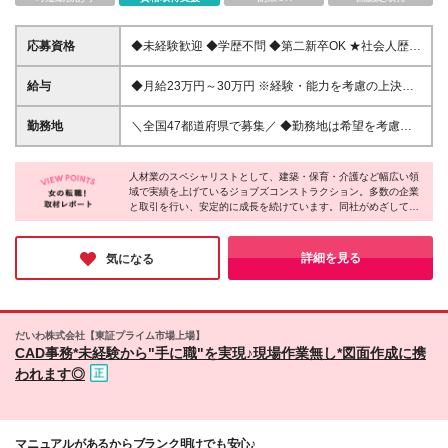
応募資格
◆未経験歓迎 ◆学歴不問 ◆第二新卒OK ★社会人歴が
10年以上、20年以上の方も多数活躍しています！ ★
学歴や職歴、転職回数などは一切不問です！ 正社員
給与
◆月給23万円～30万円 ※経験・能力を考慮の上決定
としての経験がなくても大丈夫。ご不安な方も、まず
します ※試用期間6カ月あり（期間中の待遇・給与に
はお気軽にご相談ください。 ＼こんな方にピッタ
差異はありません） ※残業代は全額別途支給します
勤務地
＼全国47都道府県で募集／ ◆勤務地は希望を考慮し
リ！／ ◆自分の携わった建物が多くの人に使われる
て決定します ◆転勤なし ◆U・I・Jターン歓迎 ★配
喜びを感じたい ◆ビルや大型商業施設の建築に関心
属先は以下いずれかのプロジェクト先となります★
がある ◆柔軟な対応力を仕事で発揮したい ◆オフの
人材業のスペシャリストとして、建築・保育・介護など幅広い領
【以下のエリアで積極採用中】 東北：宮城県、福島
時間も大切にしたい ◆ゆとりある暮らしを実現した
域で実績を上げているジョブズコンストラクション。多数の企業
県 関東：東京都、神奈川県、埼玉県、千葉県 東海：
と取引を行い、安定的に成長を続けています。同社がめざしてい
い ＼働く社員の声／ 「未経験からのスタートでも、
愛知県 北信越：新潟県、石川県 関西：京都府、大阪
るのは「この会社に勤めてよかった」と思ってもらえる会社づく
経験を重ねていけば、有名なテーマパークや商業施設
府、兵庫県、滋賀県、奈良県、和歌山県 九州：福岡
り。「残業ほぼなし・完全週休2日制」など働きやすい環境を整
など大規模な案件に関わるチャンスがあるのが魅力で
県 【上記以外の勤務地】 北海道、青森、秋田、山形
え、意見を言いやすい風通しの良い風土が根付いています。きっ
詳細を見る
気になる
す。段階的に成長できるので、無理なく挑戦できる環
と安心して働けると思いますよ♪
栃木、群馬、山梨 岐阜、静岡、三重、和歌山、奈良
境だと思います！」 「大きな仕事に挑戦したいとい
富山、福井 鳥取、島根、岡山、広島、山口 徳島、香
う思いがあれば、ビッグプロジェクトに参加すること
川、愛媛、高知 佐賀、長崎、熊本、大分、宮崎、鹿
もできます。大規模な案件は計画や期間の調整が難し
児島、沖縄 (変更の範囲)上記を除く当社関連勤務地
いこともありますが、完成したときの達成感ややりが
だいわ株式会社【東証プライム市場上場】
【東京本社】東京都中央区日本橋2-3-4 日本橋プラ
CAD事務*未経験から"手に職"を実現♪現場作業無し*図面作成に携
いは格別です！」
ザビル11階 【大阪支社】大阪府大阪市北区梅田3-4-
われます◎
5 毎日新聞ビル6階 【名古屋支社】愛知県名古屋市
中区栄3-14-7 RICCO SAKAE9階 ※通勤が1時間以内
の案件をお任せします。 遠方をご希望の方は、新し
い住まい探しもサポートしますので、ご相談くださ
マニュアルがあるからブランク明けでも安心♪