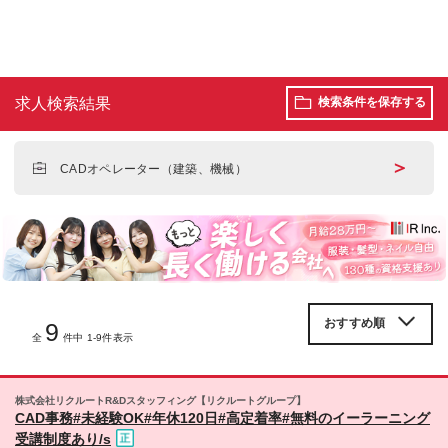
求人検索結果
検索条件を保存する
＞
CADオペレーター（建築、機械）
9
全
件中 1-9件表示
株式会社リクルートR&Dスタッフィング【リクルートグループ】
CAD事務#未経験OK#年休120日#高定着率#無料のイーラーニング
受講制度あり/s