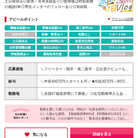
土日祝休み◎産休・育休実績あり◎復帰後は時短勤務
の相談OK◎専任メンターのフォローあり◎有給取得
率90%以上◎残業少なめ
アピールポイント
アイコンの説明
職種未経験OK
業種未経験OK
第二新卒OK
学歴不問
経験者限定
研修・教育あり
転勤なし
リモートOK
土日祝休み
残業20時間以内
産育休活用有
服装自由
女性管理職在籍
休日120日～
育児と両立
ブランクOK
時短勤務あり
資格取得支援
副業OK
国認定取得
応募資格
＼フリーター・既卒・第二新卒・正社員デビューも大
歓迎！ブランクOK／ ◎未経験OK ◎学歴不問 ＜当社
の採用の特徴＞ ★入社前の経験・スキルはゼロでOK
給与
＼年収400万円スタートも可／ ■月給30万円～80万円
★全国47都道府県で採用中です！ ★20～30代の若手
＋各種手当（経験者） ■月給26万2000円～36万円＋
中心に活躍中 ★外国籍の方も応募可能です！ 【ハン
各種手当（未経験者／首都圏） ※未経験の場合、首都
勤務地
＼全国47都道府県にて募集／ ◎在宅勤務導入もあり
ディキャップをお持ちの方もご活躍いただけます】
圏以外は月給25万5000円～となります ※上記月給は
◎転勤なし／直行直帰OK 希望するエリアのプロジェ
当社では、障がいの有無に関わらず活躍できる環境整
月10時間分の固定残業代（1万8700円～）を含みま
クトをご担当いただきます。 「自宅から通いたい」
備に努めています。 オフィスは完全バリアフリー
す。超過分は別途支給します ※試用期間6ヵ月あり
取材を通して感じたのは、同社の「社員を絶対に一人にしない」
など、希望を教えてください！ 【プロジェクト先】※
（エレベーター・多目的トイレ完備）となっており、
という温かな覚悟。【有給取得率90%】【年間休日125日】とい
（雇用形態、給与、待遇等は同じです）
大阪、東京、名古屋、福岡、広島、仙台を中心に各地
った数字は、ただの条件ではなく「私生活を最優先にしてほし
車いすでの移動もスムーズです。また、通院のための
で積極採用中！ 関西・関東・東海・九州・仙台を中
い」というメッセージ。最初は条件目当てでも、手厚いフォロー
勤務時間調整なども 柔軟に対応いたしますので、ま
心に47都道府県で勤務可能 【大阪本社】 大阪府大阪
の中で無理なくスキルが身につき、気づけば定着率95%の居心地
ずはご相談ください！
市中央区淡路町4丁目2番13号アーバンネット御堂筋
の良さに魅了されるはず。頑張りすぎず、自分らしく働きたい方
詳細を見る
気になる
に心からお勧めしたい環境です！