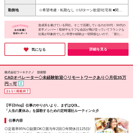
ため 普通自動車免許（AT限定可） ※北海道、東北、
す！ ★ ★ 試用期間6か月あり／給与・待遇に変更
東海、九州、沖縄エリアでの勤務を希望される方 *★*
なし ★ ＼パターン①orパターン②で給与形態の選択
勤務地
☆希望考慮・転勤なし ☆UIターン歓迎!社宅有 ■関東
こんな方にピッタリ*★* ◎正社員デビューしたい ◎
が可能／ ＜パターン①＞ 月給+交通費+（残業代は全
東京、神奈川、埼玉、千葉、群馬、栃木、茨城 ■東北
今の状況を変えて、新しい一歩を踏み出したい ◎仲
額別途支給） 【首都圏・関東・北信越】 月給30.0万
青森、秋田、岩手、宮城、福島、山形 ■関西 大阪、兵
間と一緒に仕事を楽しみたい なりたい将来像が決ま
円以上 【関西】 月給27.5万円以上 【中部】 月給26.5
急成長を遂げている同社。そこで活躍しているのが20代・30代の
庫、京都、奈良、和歌山、滋賀 ■中部・北信越 新潟、
っていなくてもOK！ まずは業界のこと・会社のこと
若手メンバー！取材中もラフな会話が飛び交っていてフランクな
万円以上 【東北】 月給24.5万円以上 【北海道】 月給
富山、石川、福井、山梨、長野、岐阜、静岡、愛知 ■
社風が印象的でした♪学歴や経験は一切関係ないので、「新たな
を 仕事をしながら知ってもらい、 そのうえでサポー
24.0万円以上 【九州・中四国】 月給25.5万円以上 ＜
九州 福岡、佐賀、長崎、大分、熊本、宮崎、鹿児
キャリアを踏み出したい」そんな方にはとっておきの会社です！
ト部署と相談しながら 長期的なキャリアプランを一
パターン②＞ 月給（固定残業代20H含む）+交通費
島、沖縄 ■中四国 鳥取、島根、岡山、広島、山口、徳
緒に考えましょう♪
+賞与年2回+残業代 （※20H場合を超過した場合は全
島、香川、愛媛、高知 ■北海道 本社/東京都千代田区
詳細を見る
気になる
額別途支給） 【首都圏・関東・北信越】 月給25.0万
2-3-5麹町三葉ビル 麹町オフィス/千代田区麹町4-8麹
円以上 【関 西・中部】 月給24.5万円以上 【東
町クリスタルシティ 東北支店/仙台市宮城野区鉄砲町
北・北海道・九州・中四国】 月給23.5万円以上 ※上
西1-21シャンソンビル仙台 関西支店/大阪市中央区平
記給与には固定残業代（月20H分）を含みます 固定残
野町2-4-9淀屋橋PREX 中部支店/名古屋市中村区名駅
株式会社ワーキテクノ 技術部
業代は残業の有無に関わらず支給し、超過分は別途全
3-4-10アルティメイト名駅1st 九州支店/福岡市博多区
CADオペレーター◇未経験歓迎◇リモートワークあり◇月収35万
額支給いたします ①②の給与形態はご本人様と相談
博多駅東2-10-35博多プライムイースト 北海道支店/札
円～可
の上、最終的に会社が決定いたします （内定時に通
幌市北区北7条西2-20NCO札幌駅北口 キャリア開発オ
知） ■給与改定年1回 ■(※)賞与年2回（昨年度支給実
フィス/東京都千代田区二番町12-8
績2回／頑張りを評価） (※)支給条件に規定あり
【平日Vlog】仕事のやりがいより、まずはQOL。
「人生の夏休み」を謳歌するための定時退社ルーティン☆彡
仕事内容
◎定着率95%◎副業OK◎賞与年2回◎年間休日125日/