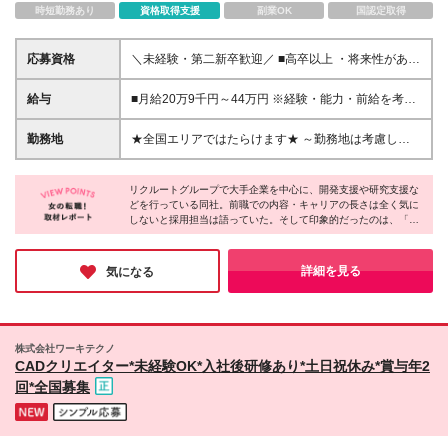
時短勤務あり
資格取得支援
副業OK
国認定取得
応募資格
＼未経験・第二新卒歓迎／ ■高卒以上 ・将来性があり
そうだと思ったから ・正社員としてしっかり稼ぎた
い ・手に職つけたくて など志望理由は何でもOK！ 仕
給与
■月給20万9千円～44万円 ※経験・能力・前給を考慮
事は1からレクチャーしますので、 全くの未経験でも
の上、決定いたします ※時間外手当100％支給 ※派遣
安心してご応募ください♪
就業先が変更となる場合には、就業規則、労使協定等
勤務地
★全国エリアではたらけます★ ～勤務地は考慮しま
に基づき賃金が変更となる可能性があります 「とに
す～ ■東北エリア／青森・岩手・宮城・秋田・山形・
かく私生活重視」「残業があっても稼ぎたい」といっ
福島 ■関東エリア／東京・埼玉・神奈川・千葉・茨
た希望も配属の際に考慮します。 ＜手当＞ ■職務担当
リクルートグループで大手企業を中心に、開発支援や研究支援な
城・栃木・群馬 ■北信越エリア／長野・山梨・福井 ■
どを行っている同社。前職での内容・キャリアの長さは全く気に
手当 ■通勤手当（上限月3万円） ■残業手当（全額支
東海エリア／静岡・愛知・岐阜・三重 ■関西エリア／
しないと採用担当は語っていた。そして印象的だったのは、「当
給） ■住宅手当（5割を会社負担／就業規則に定める
大阪・京都・奈良・兵庫・滋賀 ■中国・四国エリア／
社で経験を積んで、それを他社で活かしたいと思うようになった
ところによる） ■扶養手当 ■別居手当 ■資格試験受講
広島・岡山・山口・香川 ■九州エリア／福岡・長崎・
ら、転職という選択肢も大いにアリです」という一言。その時々
料補助（資格ごとに社内規定により決定） ■資格取得
熊本・佐賀・大分・宮崎・鹿児島 ※転勤の可能性あ
の自分の志向に合わせて、仕事や会社を選ぶ昨今、同社は時代に
詳細を見る
気になる
奨励金 （資格により2万円～20万円の祝金支給） ◎
フィットする考えを持つ数少ない会社かもしれない。
り ★U・Iターン、歓迎！ 当社では「住宅手当」
一例 ・基本情報技術者（5万円） ・プロジェクトマネ
「社員寮（単身・家族）」「引越補助」などを整えて
ージャー試験（10万円） ・応用情報技術者試験（10
います。 ★先輩たちの声 プロジェクトを決める際、
万円） ・ITストラテジスト試験（10万円） ・エンベ
『今の住まいからできるだけ近い職場だとうれしい』
株式会社ワーキテクノ
デッドシステムスペシャリスト試験（10万円） ・デ
と相談したところ、本当に近くの案件を紹介してもら
CADクリエイター*未経験OK*入社後研修あり*土日祝休み*賞与年2
ィジタル技術検定（情報1級：10万円、制御1級：10
えました。通勤時間がかなり減り、とてもありがたい
回*全国募集
万円、情報2級、制御2級：5万円 ・TOEIC（R）テス
です。
ト（600～729点：5万円、 730～799点：10万円、
800点以上：15万円） など