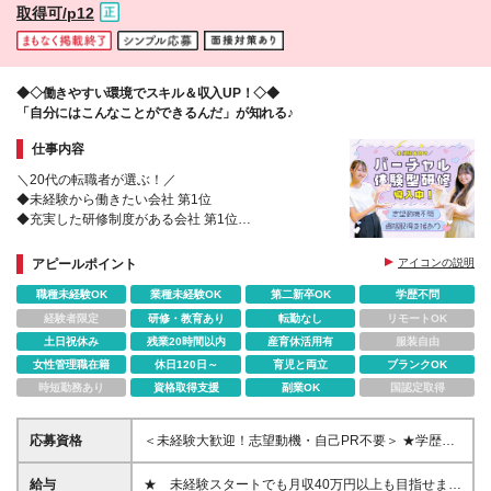
取得可/p12
ください ※(変更の範囲)上記を除く当社関連勤務地
◆◇働きやすい環境でスキル＆収入UP！◇◆
「自分にはこんなことができるんだ」が知れる♪
仕事内容
＼20代の転職者が選ぶ！／
◆未経験から働きたい会社 第1位
◆充実した研修制度がある会社 第1位
※楽天リサーチ調べ
◆ホワイト企業認定取得
アピールポイント
アイコンの説明
職種未経験OK
業種未経験OK
第二新卒OK
学歴不問
経験者限定
研修・教育あり
転勤なし
リモートOK
土日祝休み
残業20時間以内
産育休活用有
服装自由
女性管理職在籍
休日120日～
育児と両立
ブランクOK
時短勤務あり
資格取得支援
副業OK
国認定取得
応募資格
＜未経験大歓迎！志望動機・自己PR不要＞ ★学歴・
職歴・転職回数・正社員経験の有無など一切不問 ★
ご年齢が40歳までの方※若年層の長期キャリア形成の
給与
★ 未経験スタートでも月収40万円以上も目指せま