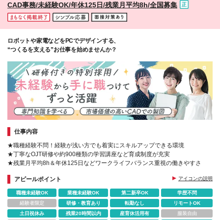
CAD事務/未経験OK/年休125日/残業月平均8h/全国募集
ロボットや家電などをPCでデザインする、
“つくるを支える”お仕事を始めませんか？
仕事内容
★職種経験不問！経験が浅い方でも着実にスキルアップできる環境
★丁寧なOJT研修や約900種類の学習講座など育成制度が充実
★残業月平均8h＆年休125日などワークライフバランス重視の働きやすさ
アピールポイント
アイコンの説明
職種未経験OK
業種未経験OK
第二新卒OK
学歴不問
経験者限定
研修・教育あり
転勤なし
リモートOK
土日祝休み
残業20時間以内
産育休活用有
服装自由