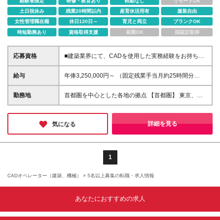
経験者限定
研修・教育あり
転勤なし
リモートOK
土日祝休み
残業20時間以内
産育休活用有
服装自由
女性管理職在籍
休日120日～
育児と両立
ブランクOK
時短勤務あり
資格取得支援
副業OK
国認定取得
応募資格
■建築業界にて、CADを使用した実務経験をお持ちの
方歓迎 ┗DigiDもしくはARCHITREND、AutoCAD、
AD-1、DTS、スーパーソフト等の3DCADの経験ある
給与
年俸3,250,000円～ （固定残業手当⽉約25時間分
方は特に歓迎 ＝＝＝＝ 契約期間について ・注文住宅
44,000円/⽉を含む） ※固定残業手当は残業がない場
部門の場合：満期無し ・リフォーム部門の場合：5年
合も支給し、超過分は別途支給 ※別途報奨⾦：〜30
勤務地
首都圏を中心とした各地の拠点 【首都圏】 東京、千
満期 ＝＝＝＝
万円×年2回 ・・・半期の成果によって査定により支
葉、埼玉、神奈川 【その他】 愛知、大阪 ┗住居・交
給 ※経験、スキルに応じて決定します ※試用期間3ヶ
通費会社負担 ※配属先は希望を考慮のうえ決定します
月あり（期間中の待遇に差異はありません）
※入社後の3ヶ月の研修期間は新宿で実施します
詳細を見る
気になる
※（変更の範囲）上記を除く当社関連勤務地
1
CADオペレーター（建築、機械） × 5名以上募集の転職・求人情報
あなたにおすすめの求人