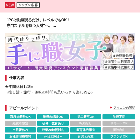
「PCは動画見るだけ」レベルでもOK！
“専門スキルを持つ人材”へ。
働きやすさも待遇も妥協なし！
仕事内容
★年間休日120日
→推し活・旅行・趣味の時間も思いっきり楽しめる♪
★賞与年2回＆昇給年1回
アピールポイント
アイコンの説明
→安定した収入で、将来も安心◎
職種未経験OK
業種未経験OK
第二新卒OK
学歴不問
★通信教育の受講制度あり
経験者限定
研修・教育あり
転勤なし
リモートOK
→働きながらスキルアップ！
土日祝休み
残業20時間以内
産育休活用有
服装自由
女性管理職在籍
休日120日～
育児と両立
ブランクOK