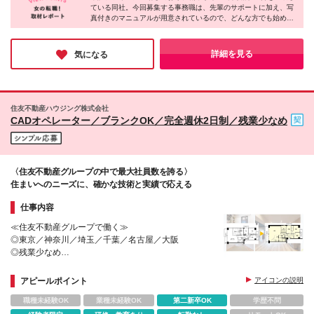
ている同社。今回募集する事務職は、先輩のサポートに加え、写
6ヶ⽉あり。期間中の給与、待遇、雇用形態に差異は
真付きのマニュアルが用意されているので、どんな方でも始めや
ありません。
すい環境だと感じました！今回の採用では、応募してくださった
方全員とお会いしたいとのこと。「ワークライフバランスを大切
にしながら働きたい」「未経験から事務に挑戦してみたい」とい
詳細を見る
気になる
う方はこの機会にぜひご応募ください♪
住友不動産ハウジング株式会社
CADオペレーター／ブランクOK／完全週休2日制／残業少なめ
〈住友不動産グループの中で最大社員数を誇る〉
住まいへのニーズに、確かな技術と実績で応える
仕事内容
≪住友不動産グループで働く≫
◎東京／神奈川／埼玉／千葉／名古屋／大阪
◎残業少なめ
◎完全週休2日制
アピールポイント
アイコンの説明
職種未経験OK
業種未経験OK
第二新卒OK
学歴不問