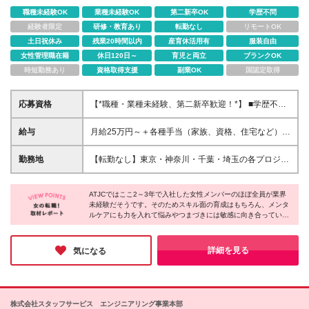
職種未経験OK
業種未経験OK
第二新卒OK
学歴不問
経験者限定
研修・教育あり
転勤なし
リモートOK
土日祝休み
残業20時間以内
産育休活用有
服装自由
女性管理職在籍
休日120日～
育児と両立
ブランクOK
時短勤務あり
資格取得支援
副業OK
国認定取得
応募資格
【*職種・業種未経験、第二新卒歓迎！*】 ■学歴不問
☆意欲重視の採用です！社会人デビューの方も、PC
スキルゼロの方も興味さえあれば大歓迎です！ ☆資
給与
月給25万円～＋各種手当（家族、資格、住宅など）
格・経験・ブランク・転職回数などはすべて不問！
★ご経験をお持ちの方は前職給与保証！ ※試用期間は
6ヶ月 ※上記には固定残業代（33,784円～／20時間
勤務地
【転勤なし】東京・神奈川・千葉・埼玉の各プロジェ
分）を含みます。超過分は追加支給致します。 ※経
クト先での勤務【直行直帰OK】 ※工事現場もしくは
験・スキル・能力を考慮して決定します。ご経験者の
事業所に直行直帰となります。 【東京オフィス】★
方の経験フェーズは不問です。 ＜各種手当＞ 住宅手
ATJCではここ2～3年で入社した女性メンバーのほぼ全員が業界
市ヶ谷駅から徒歩1分 東京都千代田区九段北4-1-9 市
未経験だそうです。そのためスキル面の育成はもちろん、メンタ
当／家族手当／資格手当／特別手当など 昇給：年2回
ヶ谷MSビル7階 ※研修は本社近くのグループ会社での
ルケアにも力を入れて悩みやつまづきには敏感に向き合っている
賞与：年1回（業績連動） ※会社業績および個人評価
実施となります。
のだとか。また女性営業職や育休中の女性エンジニアも在籍中
により支給額を決定します。 ※試用期間中は支給対象
で、働き方も柔軟に対応しているそうです。初心者から将来を見
外となります。
据えた新しいキャリアをスタートしたいなら、万全のサポート体
詳細を見る
気になる
制が整った同社にチャレンジしてみてはいかがでしょうか。
株式会社スタッフサービス エンジニアリング事業本部