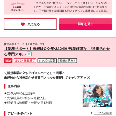
やプロジェクトリーダーの定期的な面談やサポートの
圏以外】 ■月給28万円～38万円＋各種手当＋賞与年2
「スキルを身に付けたい」「安定して長く働きたい」そんな想い
担当いただきます。 ■プロジェクト先■ 関西・関東・
おかげで、少しずつ仕事の幅を広げられています！」
を活かして活躍できるチャンス♪特別な知識や経験は一切必要な
回 ※首都圏以外は月給28万円～となります ※上記月
東海・九州を中心に47都道府県で勤務可能 ★直行直
く、正社員経験や転職回数も問いません！先輩社員による専属サ
W・Hさん
給は月10時間分の固定残業代(2万1200円～)を含みま
帰OK ★「自宅から通える範囲で」「出張したい」な
ポートやひとりぼっちにしない業務体制など、未経験の方でも安
す。超過分は別途支給します ★試用期間6ヵ月あり(雇
ど、希望する働き方ができます ★会社都合の転居を
心してチャレンジできる環境を整えています◎面接もラフな雰囲
用形態、給与、待遇等は同じです)
伴う転勤はありませんが家族の転勤に合わせて勤務先
気で行っておりますので、まずは一度お会いしてお話ししましょ
詳細を見る
気になる
う♪
を変えることが可能です 【本社】 大阪府大阪市中央
区淡路町4-2-13 アーバンネット御堂筋ビル4階 【東
京支社】 東京都千代田区霞が関1-4-2 大同生命霞が
関ビル3階 【名古屋支社】 愛知県名古屋市中区錦1-
株式会社ＡＴＪＣ【上場グループ】
17-26 ラウンドテラス伏見2階 【福岡支社】 福岡県
【業務サポート】未経験OK*年休124日*残業ほぼなし*将来活かせ
福岡市博多区博多駅前1-15-20 NMF博多駅前ビル7F
る専門スキル
▼プロジェクト先での勤務 【主な募集エリア】 東京
都／神奈川県／埼玉県／千葉県／岐阜県／静岡県／愛
知県／三重県／滋賀県／京都府／大阪府／兵庫県／奈
良県／福岡県／長崎県／佐賀県 ＼プロジェクトによ
＼新規事業の立ち上げメンバーとして活躍／
ってリモート実施中／ 「できるだけ子どもの成長を
未経験から将来活かせる専門スキルを獲得してキャリアアップ♪
近くで見守りたい」 「通勤ラッシュや移動に使う体
力・時間を抑えたい」 という方も、まずはご相談く
仕事内容
ださい♪ (変更の範囲)上記を除く当社関連勤務地 ※関
西本社
★20代が中心に活躍中
☆先輩社員の9割が未経験入社
★残業月12h程度・年間休日124日
アピールポイント
アイコンの説明