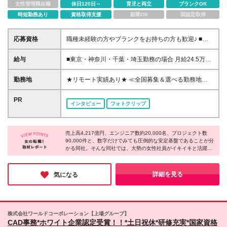
女性管理職在籍
休日120日～
育児と両立
ブランクOK
時短勤務あり
資格取得支援
副業OK
国認定取得
応募資格
職種未経験の方やブランクをお持ちの方も歓迎♪ ■学
歴不問 独学もしくは学校などでCADを学んだという
方も歓迎！ 使用できるソフトの種類については問い
給与
■東京・神奈川・千葉・埼玉勤務の場合 月給24.5万円
ません！ CADの基本操作ができる方は大歓迎です。
～55万円＋諸手当 （残業代は全額支給） (20,000円の
地域/住宅手当込み) ■愛知・京都・大阪・兵庫勤務の
勤務地
★リモート実績あり★ ≪全国募集＆選べる勤務地！
場合 月給24万円以上＋諸手当 （残業代は全額支給）
≫ 「地元で働きたい」という希望が叶います♪ 勤務地
(15,000円の地域/住宅手当込み) ■茨城・栃木・群馬・
は業界トップクラス約7,000件の取引事業所数、
PR
インタビュー
フォトクリップ
静岡・三重・滋賀・広島・福岡勤務の場合 月給23.5
90,000件以上のプロジェクトから検討をいたします。
万円以上＋諸手当 （残業代は全額支給） (10,000円の
※全国のメーカー各社での就業となります(沖縄を除
地域/住宅手当込み) ■北海道・宮城・山梨・長野・岐
く) ◎地域/住宅・単身赴任手当などサポートも万全！
阜・奈良・和歌山・岡山勤務の場合 月給23万円以上
売上高4,217億円、エンジニア数約20,000名、プロジェクト数
◎勤務地については希望を考慮の上、決定します（面
90,000件と、数字だけでみても圧倒的な安定基盤であることが分
＋諸手当 （残業代は全額支給） (5,000円の地域/住宅
接地エリアの就業率92％以上） ◎転任費用や寮・社
かる同社。そんな同社では、大勢の女性社員がイキイキと活躍し
手当込み) ■その他のエリア勤務の場合 月給22.5万円
宅制度も完備しています 【営業拠点／テクニカルセ
ていました！その秘密は"働きやすさ"。土日祝休み＆残業少なめ
以上＋諸手当 （残業代は全額支給） ★各種手当：通
ンター】 札幌、盛岡、仙台、山形、郡山、宇都宮、
といった日常的な働きやすさはもちろん、産育休取得率100％な
勤、就業、役職、単身赴任 ★昇給年1回あり ※経験や
高崎、水戸、つくば、さいたま、千葉、秋葉原、新
どライフステージの変化にも柔軟に対応してくれるのは嬉しいポ
詳細を見る
気になる
能力を考慮し、当社規定により優遇します。
イント◎腰を据えて長く働きたい方にオススメの1社です♪
宿、立川、横浜、厚木、平塚、富山、金沢、松本、甲
府、沼津、静岡、浜松、名古屋、豊田、四日市、草
津、大阪、京都、奈良、神戸、姫路、岡山、広島、松
山、山口、福岡、北九州、長崎、熊本 ※勤務地の詳
株式会社ワールドコーポレーション【上場グループ】
細・アクセスなどは、就業先によります。 ※勤務地一
CAD事務*ホワイト企業認定受賞！！*土日祝休*研修充実*国家資格
覧以外にも多様な勤務地がございます。まずはご応募