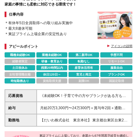
い。
家庭の事情にも柔軟に対応できる環境です！
仕事内容
＊有休年5日全員取得への取り組み実施中
＊最大8連休可能
＊東証プライム上場企業の安定性あり
アピールポイント
アイコンの説明
職種未経験OK
業種未経験OK
第二新卒OK
学歴不問
経験者限定
研修・教育あり
転勤なし
リモートOK
土日祝休み
残業20時間以内
産育休活用有
服装自由
女性管理職在籍
休日120日～
育児と両立
ブランクOK
時短勤務あり
資格取得支援
副業OK
国認定取得
応募資格
《未経験OK！子育て中の方やブランクがある方も歓
迎》 ◆学歴不問 ★第二新卒の方も歓迎 ★基本的なコ
ミュニケーションが取れれば大丈夫です！
給与
⽉給20万3,300円〜24万300円＋賞与年2回＋通勤⼿
当 ★通勤⼿当あり（⽉15万円まで） ★昇給あり
（2,000円／前年度実績） ★賞与年2回（2ヶ⽉分／前
勤務地
【だいわ株式会社 東京本社】 東京都台東区台東2丁
年度実績） ★住宅⼿当（⽉2万円） ※給与は経験を考
目4番3号 ★転勤はありません (変更の範囲)上記を除
慮して決定します ※残業代は全額別途⽀給します ※給
く当社関連勤務地
与には、住宅⼿当（⽉2万円）を含みます ※試⽤期間
東証プライムに上場しており、創業から67年間黒字経営を継続し