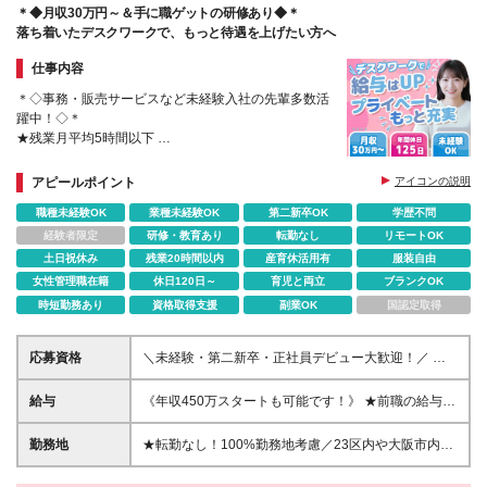
＊◆月収30万円～＆手に職ゲットの研修あり◆＊
落ち着いたデスクワークで、もっと待遇を上げたい方へ
仕事内容
＊◇事務・販売サービスなど未経験入社の先輩多数活
躍中！◇＊
★残業月平均5時間以下
★年間休日125日／土日祝休み
★プロジェクト次第でリモートワークOK
アピールポイント
アイコンの説明
★服装・ネイル・髪色自由／定着率95％
職種未経験OK
業種未経験OK
第二新卒OK
学歴不問
経験者限定
研修・教育あり
転勤なし
リモートOK
土日祝休み
残業20時間以内
産育休活用有
服装自由
女性管理職在籍
休日120日～
育児と両立
ブランクOK
時短勤務あり
資格取得支援
副業OK
国認定取得
応募資格
＼未経験・第二新卒・正社員デビュー大歓迎！／ ☆
アパレルや飲食、介護、職人、事務など、異業種出身
の社員が多数活躍中です！ ■20～30代の若手中心に活
給与
《年収450万スタートも可能です！》 ★前職の給与を
躍中！ ■人物重視の採用 ■転職回数不問 ■学歴不問 ▼
最大限に考慮します！ ★年収が前職より120万円アッ
未経験入社の先輩に聞いた“会社の魅力” 「接客業から
プした実績あり 【経験者】 ■月給35万円～80万円＋
勤務地
★転勤なし！100%勤務地考慮／23区内や大阪市内な
の未経験入社です。「私にパソコンを使った仕事なん
各種手当＋賞与年2回 【未経験者/首都圏】 ■月給29万
ど、全国47都道府県で積極採用中！★ ご自宅から通
てできるかな？」と不安もありましたが、親切な研修
円～38万円＋各種手当＋賞与年2回 【未経験者/首都
いやすいエリアや希望するエリアのプロジェクトをご