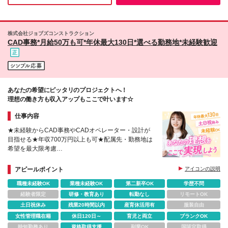
ビル 4階 ※(変更の範囲)上記を除く当社関連勤務地
株式会社ジョブズコンストラクション
CAD事務*月給50万も可*年休最大130日*選べる勤務地*未経験歓迎
あなたの希望にピッタリのプロジェクトへ！
理想の働き方も収入アップもここで叶います☆
仕事内容
★未経験からCAD事務やCADオペレーター・設計が
目指せる★年収700万円以上も可★配属先・勤務地は
希望を最大限考慮
★大規模プロジェクト参画可能★社員定着率90%★5
日以上の連休取得OK
アピールポイント
アイコンの説明
職種未経験OK
業種未経験OK
第二新卒OK
学歴不問
経験者限定
研修・教育あり
転勤なし
リモートOK
土日祝休み
残業20時間以内
産育休活用有
服装自由
女性管理職在籍
休日120日～
育児と両立
ブランクOK
時短勤務あり
資格取得支援
副業OK
国認定取得