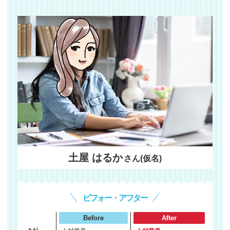
土屋 はるか
さん(仮名)
ビフォー・アフター
Before
After