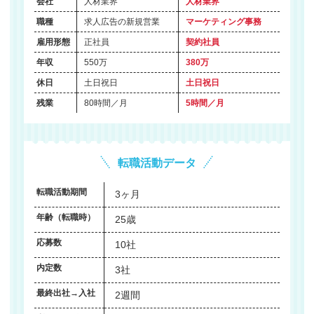
会社
人材業界
人材業界
職種
求人広告の新規営業
マーケティング事務
雇用形態
正社員
契約社員
年収
550万
380万
休日
土日祝日
土日祝日
残業
80時間／月
5時間／月
転職活動データ
転職活動期間
3ヶ月
年齢（転職時）
25歳
応募数
10社
内定数
3社
最終出社→入社
2週間