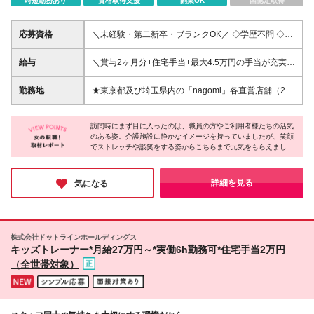
時短勤務あり
資格取得支援
副業OK
国認定取得
応募資格
＼未経験・第二新卒・ブランクOK／ ◇学歴不問 ◇社
会人デビューOK！ 「直接ありがとうを言われる仕事
に就きたい」「人と接することが好き」…そんな方に
給与
＼賞与2ヶ月分+住宅手当+最大4.5万円の手当が充実！
ピッタリの人柄採用です♪ 【こんな方はぜひご応募く
／ ★月給23万7500円～40万円＋賞与年2回＋各種手
ださい】 ◎未経験から資格取得し、スキルを身に付
当 ※上記月給に固定残業代（月2万4538円～/16h）含
勤務地
★東京都及び埼玉県内の「nagomi」各直営店舗（27
けたい ◎ワークライフバランスよく働きたい ◎安定
む。超過した場合は別途追加支給 ※居住支援手当（勤
店舗） 本社：東京都豊島区南池袋2-16-4 SKビル3階
して長く働きたい ◎体を動かすことが好き
続5年目まで月20,000円／それ以降月10,000円）を含
＜勤務地エリア＞ ■豊島区：千川、椎名町 ■板橋区：
む ※試用期間6ヵ月（期間中の雇用形態・待遇の差異
訪問時にまず目に入ったのは、職員の方やご利用者様たちの活気
徳丸 ■練馬区：桜台、武蔵関、光が丘、大泉学園、井
のある姿。介護施設に静かなイメージを持っていましたが、笑顔
はありません） ★充実の各種手当 ・資格等級手当
荻、中村橋 ■渋谷区：駒場 ■新宿区：新宿落合、神楽
でストレッチや談笑をする姿からこちらまで元気をもらえまし
（月5,000～20,000円）※社会福祉主事／介護福祉士
坂 ■中野区：野方、笹塚、弥生町 ■杉並区：荻窪 ■世
た。そんな同社では未経験者が多く、お互いに協力し合うフラッ
など ・勤続等級手当（月2,500～25,000円）※2年目
田谷区：成城、豪徳寺 ■目黒区：目黒中央町 ■大田
トな風土があるんだとか。実際に職員同士アイコンタクトや声の
から ・時間外手当（超過分）
区：蒲田 ■調布市：西調布 ■西東京市：西東京 ■府中
掛け合いで連携を取ってる姿が見られ、チームワークの強さを実
詳細を見る
気になる
感。新人の方も安心して始められる環境だと思いました！
市：西府中 ■江東区：森下 ■国分寺市：国立 ■新座
市：新座 ■さいたま市：浦和 ※勤務地はご自宅からの
距離なども考慮し、相談の上で決定します ※新規出店
に伴う店舗異動の可能性もあります ※(変更の範囲)上
株式会社ドットラインホールディングス
記を除く当社関連勤務地
キッズトレーナー*月給27万円～*実働6h勤務可*住宅手当2万円
（全世帯対象）