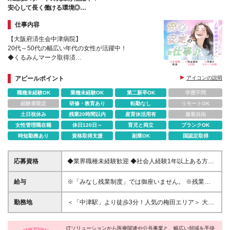
安心して長く働ける環境◎
夕方からは自分の時間にできます♪
仕事内容
【大阪府済生会中津病院】
20代～50代の幅広い年代の女性が活躍中！
◆くるみんマーク取得済
◆健康経営優良法人2025認定
◆中途採用の9割が未経験で安心サポート♪
アピールポイント
アイコンの説明
◆産育休の取得（ほぼ100％）＆復帰実績多数
職種未経験OK
業種未経験OK
第二新卒OK
学歴不問
経験者限定
研修・教育あり
転勤なし
リモートOK
土日祝休み
残業20時間以内
産育休活用有
服装自由
女性管理職在籍
休日120日～
育児と両立
ブランクOK
時短勤務あり
資格取得支援
副業OK
国認定取得
応募資格
◆業界職種未経験歓迎 ◆社会人経験1年以上ある方
◆PCの入力作業ができる方 ★資格や免許は不要★ ※
高卒以上
給与
※「みなし残業制度」では御座いません。 ※残業代1
分単位で別途全額支給となります。 月給195,200円＋
残業代 ◆入社後2ヶ月試用期間／時給1,270円、その
勤務地
＜「中津駅」より徒歩3分！人気の梅田エリア＞ 大阪
他の待遇は変更なし ◆試用期間終了後、時給制・月
府大阪市北区芝田2丁目10－39 大阪府済生会中津病
給制の選択可 ◆資格手当あり（1,000円～30,000円）
院 ※変更の範囲：なし
※社内規程あり
ITソリューションから医療関連や公共事業と、幅広い領域を手掛