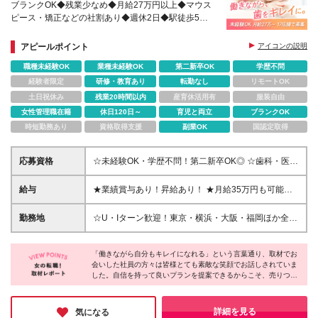
ブランクOK◆残業少なめ◆月給27万円以上◆マウス
ピース・矯正などの社割あり◆週休2日◆駅徒歩5分
以内のクリニック中心◆東京・大阪・福岡ほか17院
で募集中！
アピールポイント
アイコンの説明
職種未経験OK
業種未経験OK
第二新卒OK
学歴不問
経験者限定
研修・教育あり
転勤なし
リモートOK
土日祝休み
残業20時間以内
産育休活用有
服装自由
女性管理職在籍
休日120日～
育児と両立
ブランクOK
時短勤務あり
資格取得支援
副業OK
国認定取得
応募資格
☆未経験OK・学歴不問！第二新卒OK◎ ☆歯科・医療
業界デビューの方も歓迎！ ☆接客や販売経験のある
方はすぐにご活躍いただけます！ ☆おだやかなメン
給与
★業績賞与あり！昇給あり！ ★月給35万円も可能！
バーが活躍中！腰を据えて働ける環境です♪ ◆基本的
◇渋谷・池袋・新宿・新橋：月給30万円〜＋各種手当
なPC操作ができる方 ▼こんな方にピッタリです
◇上記以外：月給27万円〜＋各種手当 ※通勤手当は
勤務地
☆U・Iターン歓迎！東京・横浜・大阪・福岡ほか全国
◇「綺麗になりたい」という想いを応援したい方 ◇
実費支給いたします（上限30,000円／月） ※試用期
17院で採用中！ 《渋谷》 東京都渋谷区道玄坂1-16-7
人に喜ばれる提案がしたい方 ◇様々な知識を吸収し
間4ヵ月あり。期間中の条件・待遇に差異はありませ
ハイウェービル 7F 《池袋》 東京都豊島区南池袋1丁
て成長したい方 ◇変化を楽しめる柔軟性がある方 ◇
ん ※月給には固定残業代（25時間分／渋谷・池袋・
「働きながら自分もキレイになれる」という言葉通り、取材でお
目21-5 第7野萩ビル6F 《新宿》 東京都新宿区西新宿
販売や営業などの接客経験を活かしたい方
会いした社員の方々は皆様とても素敵な笑顔でお話しされていま
新宿・新橋：47,000円〜、その他：42,000円～）を
7-2-5 TH西新宿4F 《新橋》 東京都港区新橋2-2-5 丸
した。自信を持って良いプランを提案できるからこそ、売りつけ
含みます。超過分は別途支給 ※実際の残業は月平均
山ビル4階 《吉祥寺》 東京都武蔵野市吉祥寺本町1-8-
るようなストレスがなく、イキイキと働けるのだと感じます。患
10時間程です（着替えも含む）
2 吉祥寺西ビルB1F 《八王子》 東京都八王子市横山町
者様だけでなく、ご自身の人生も豊かにできる同社に、ぜひ応募
14-8 黒喜ビル2F など ☆お住まい・ご希望をもとに決
してみてはいかがでしょうか？
詳細を見る
気になる