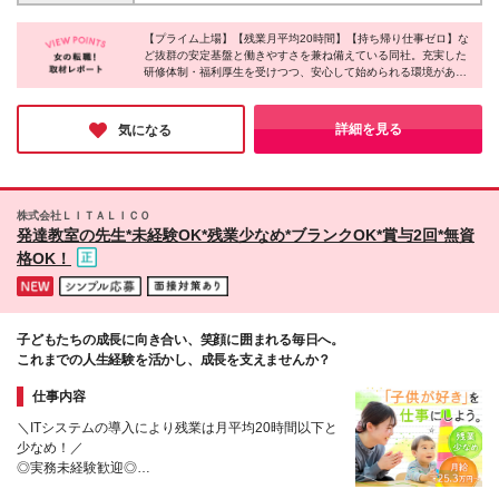
袋、赤羽、中目黒 ■神奈川県 新杉田、金沢文庫、戸
す。
塚、新横浜、横浜、たまﾌﾟﾗｰｻﾞ、関内、海老名、本厚
【プライム上場】【残業月平均20時間】【持ち帰り仕事ゼロ】な
木、溝の口、川崎、武蔵小杉、相模大野、橋本、藤沢
ど抜群の安定基盤と働きやすさを兼ね備えている同社。充実した
■埼玉県 浦和、大宮、東浦和、越谷、戸田公園、志
研修体制・福利厚生を受けつつ、安心して始められる環境がある
木、川口、三郷 ■千葉県 行徳、松戸、千葉、船橋 ■愛
ことは勿論、保育士、幼稚園教諭、塾講師など様々な経歴や資格
知県 名古屋伏見、名駅 ■静岡県 静岡 ■大阪府 堺東、
を持つ先輩たちと協力しながら進められるスタイルだそうで、未
天王寺、あびこ、心斎橋、なんば日本橋、京橋、梅田
経験の方でも活躍できる環境だと感じました！同社で目の前の方
詳細を見る
気になる
に寄り添うお仕事を始めてみませんか。
■広島県 広島皆実 ※本社：東京都目黒区上目黒2-1-1
中目黒GTタワー15F/16F/20F (変更の範囲)上記を除く
当社関連勤務地
株式会社ＬＩＴＡＬＩＣＯ
発達教室の先生*未経験OK*残業少なめ*ブランクOK*賞与2回*無資
格OK！
子どもたちの成長に向き合い、笑顔に囲まれる毎日へ。
これまでの人生経験を活かし、成長を支えませんか？
仕事内容
＼ITシステムの導入により残業は月平均20時間以下と
少なめ！／
◎実務未経験歓迎◎
◎産休・育休の取得率100％