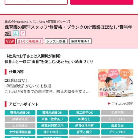
に寄り添うお仕事を始めてみませんか。
大日 ■兵庫県 三宮、西宮 (変更の範囲)上記を除く当社
関連勤務地
株式会社SHINKS-K【こもれび保育園グループ】
保育園の調理スタッフ*無資格・ブランクOK*残業ほぼなし*賞与年
2回
《社員のお子さまは入園料が無料》
保育士と一緒に“食育”を楽しむ♪あたたかい給食づくり
仕事内容
□残業ほぼなし
□調理師免許がない方も歓迎
こもれび保育園での調理業務。園児の成長を支え
る“食育”を実践しながら、保育士とチームで楽しく働
けます。
アピールポイント
アイコンの説明
職種未経験OK
業種未経験OK
第二新卒OK
学歴不問
経験者限定
研修・教育あり
転勤なし
リモートOK
土日祝休み
残業20時間以内
産育休活用有
服装自由
女性管理職在籍
休日120日～
育児と両立
ブランクOK