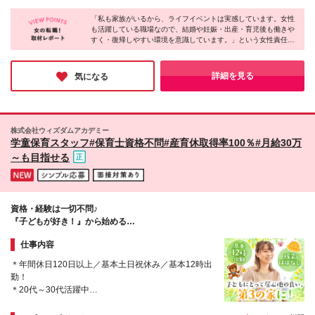
が、プライベートも充実したい方 ★家事や子育てを
24,442円～／15時間分 超過分は別途支給 ■アルバ
区帝塚山西1丁目1-13 ベルメゾン帝塚山1階 ■堀江校
しながらも社会で活躍したい方 ★イベントや楽しい
イトの場合（12時～19時／月～金シフト制） ★大
「私も家族がいるから、ライフイベントは実感しています。女性
大阪市西区南堀江3-11-22 アキ開発南堀江ビル 5階
ことが大好きな方 といった方はぜひ一度、お話を聞
も活躍している職場なので、結婚や妊娠・出産・育児後も働きや
阪：時給1300円～ ★奈良：時給1051円～ ┗運転が可
■都島校 大阪府大阪市都島区善源寺町1-5-28 アーバン
すく・復帰しやすい環境を意識しています。」という女性責任者
かせてください！
能な方は、運転手当として時給100円アップ！
アイム1F ■蒲生四丁目駅前校 大阪府大阪市城東区今
ならではの視点と心強いメッセージをいただきました。基本土日
━━━━━━━━━━━ 【労働時間固定の場合】
福西1-9-7 蒲生ユニコーンビル2F・3F ■緑橋校 大阪府
がお休みで、5日以上の連休あり。残業もほぼ無く、業界の中で
━━━━━━━━━━━ ■月給23万円～(運転手当含
大阪市東成区東中本2-7-26 ライフハウスツネⅡ号館
も抜群の環境に驚きました！お仕事のやりがいも活き活きとお話
詳細を見る
気になる
む) ※運転不可の場合は面接にて要相談 ┗固定残業代
されていて、長く楽しく働けると感じました♪
1F ■豊中上野校 大阪府豊中市上野西1丁目4-35 ■学園
22,317円～／15時間分 超過分は別途支給 ■アルバ
前本部校 奈良県奈良市学園北1-11-10 森田ビル2F ※
イトの場合（12時～19時／月～金シフト制） ★大
変更の範囲：上記を除く当社関連勤務地 ※関西限定求
阪：時給1300円～ ★奈良：時給1051円～ ┗運転が可
人※ ※関西本社
株式会社ウィズダムアカデミー
能な方は、運転手当として時給100円アップ！
学童保育スタッフ#保育士資格不問#産育休取得率100％#月給30万
━━━━━━ 【共通項目】 ━━━━━━ ※年齢・経
～も目指せる
験・能力を考慮の上、優遇いたします ※試用期間最大
3ヶ月(給与は変わりません) ※月ごとの新規入塾純増
数により別途インセンティブを支給(支給は賞与と合
算)
資格・経験は一切不問♪
『子どもが好き！』から始める
ワークライフバランス抜群の学童保育スタッフへ！
仕事内容
＊年間休日120日以上／基本土日祝休み／基本12時出
勤！
＊20代～30代活躍中
＊産育休取得率100%！ライフイベントを迎えても活