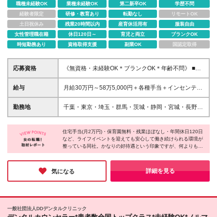
職種未経験OK
業種未経験OK
第二新卒OK
学歴不問
経験者限定
研修・教育あり
転勤なし
リモートOK
土日祝休み
残業20時間以内
産育休活用有
服装自由
女性管理職在籍
休日120日～
育児と両立
ブランクOK
時短勤務あり
資格取得支援
副業OK
国認定取得
応募資格
《無資格・未経験OK＊ブランクOK＊年齢不問》 ■学
歴不問 ■社会人未経験 ※未経験の方は、資格取得支援
制度を受けることができます♪ ＼こんな方はお待ちし
給与
月給30万円～58万5,000円＋各種手当＋インセンティ
ています！／ ＊介護・福祉業界で腰を据えて働きた
ブ ※上記は、固定残業時間（30時間分／5万6,000円
い ＊マネジメントや事業所立ち上げに挑戦してみた
以上）含む ※固定残業代は、残業がない場合も支給し
勤務地
千葉・東京・埼玉・群馬・茨城・静岡・宮城・長野に
い ＊収入アップ・働きやすさアップなどを叶えたい
超過分は別途全額支給 ※試用期間：6ヵ月 試用期間
あるいずれかの事業所 *ご自宅から近い事業所への配
＊ドットラインの考えに共感する ＊人間関係の良い
中の変更点：月給284,000円～（固定残業代として30
属となります *直行直帰可です◎ *U・Iターンも歓迎♪
職場で働きたい
時間分・5万2,000円～を含む。超過分は別途支給）
住宅手当(月2万円)・保育園無料・残業ほぼなし・年間休日120日
＜ドット365＞ ■東京都：江戸川区(小岩) ■千葉市内：
など、ライフイベントを迎えても安心して働き続けられる環境が
＜月給例＞千葉・東京・埼玉エリア ■初任者研修／実
都町、稲毛海岸 ■千葉県（千葉市以外）：市原(五
整っている同社。かなりの好待遇という印象ですが、何よりも
務者研修の資格をお持ちの方 夜勤なし：30万円～
井)、千葉ニュータウン、船橋、木更津、柏、成田 ■埼
『社員の働きやすさ』を大切にする同社の中では「こういった待
41万6,000円 夜勤あり：32万1,000円～43万8,000
玉県：三郷、朝霞 ■群馬県：高崎 ■茨城県：龍ケ崎 ■
遇はもはや普通のこと」なんだとか！そんな環境のせいか、事務
円 ■介護福祉士の資格をお持ちの方 夜勤なし：30
静岡県：静岡葵、富士 ■宮城県：仙台大和町 ■長野
所内はとても明るく、インタビューに応じてくださった社員の皆
詳細を見る
気になる
万4,000円～42万1,000円 夜勤あり：32万6,000円
さんも朗らかな方ばかりでした♪
県：松本 (変更の範囲)上記を除く当社関連勤務地
～44万3,000円 ■管理者採用の方 38万2,000円～58
万5,000円
一般社団法人DDデンタルクリニック
デンタルカウンセラー*患者数全国トップクラス*未経験OK*ノルマ