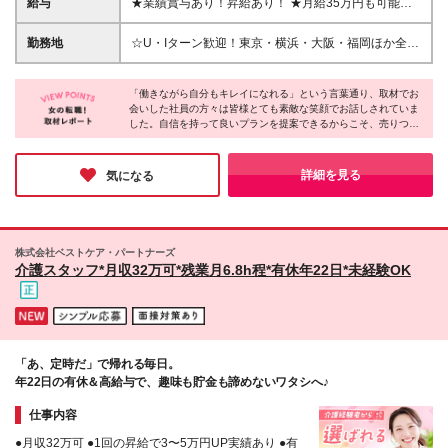
給与
★業績賞与あり！昇給あり！ ★月給35万円も可能！
バーが活躍中！腰を据えて働ける環境です♪ ◆基本的
◇渋谷・池袋・新宿・新橋：月給30万円〜＋各種手当
なPC操作ができる方 ▼こんな方にピッタリです
◇上記以外：月給27万円〜＋各種手当 ※通勤手当は
勤務地
☆U・Iターン歓迎！東京・横浜・大阪・福岡ほか全国
◇「綺麗になりたい」という想いを応援したい方 ◇
実費支給いたします（上限30,000円／月） ※試用期
17院で採用中！ 《渋谷》 東京都渋谷区道玄坂1-16-7
人に喜ばれる提案がしたい方 ◇様々な知識を吸収し
間4ヵ月あり。期間中の条件・待遇に差異はありませ
ハイウェービル 7F 《池袋》 東京都豊島区南池袋1丁
て成長したい方 ◇変化を楽しめる柔軟性がある方 ◇
ん ※月給には固定残業代（25時間分／渋谷・池袋・
「働きながら自分もキレイになれる」という言葉通り、取材でお
目21-5 第7野萩ビル6F 《新宿》 東京都新宿区西新宿
販売や営業などの接客経験を活かしたい方
会いした社員の方々は皆様とても素敵な笑顔でお話しされていま
新宿・新橋：47,000円〜、その他：42,000円～）を
7-2-5 TH西新宿4F 《新橋》 東京都港区新橋2-2-5 丸
した。自信を持って良いプランを提案できるからこそ、売りつけ
含みます。超過分は別途支給 ※実際の残業は月平均
山ビル4階 《吉祥寺》 東京都武蔵野市吉祥寺本町1-8-
るようなストレスがなく、イキイキと働けるのだと感じます。患
10時間程です（着替えも含む）
2 吉祥寺西ビルB1F 《八王子》 東京都八王子市横山町
者様だけでなく、ご自身の人生も豊かにできる同社に、ぜひ応募
14-8 黒喜ビル2F など ☆お住まい・ご希望をもとに決
してみてはいかがでしょうか？
詳細を見る
気になる
定します ☆募集中の全クリニック情報は【詳細・交
通】をCHECK！ (変更の範囲)上記を除く当社関連勤
務地 【出張について】 様々な経験を積んでいただく
ため、事前相談を行ったうえで他クリニックへの出張
株式会社ベストケア・パートナーズ
をお願いする場合があります。 ※出張の際は出張手当
介護スタッフ*月収32万可*残業月6.8h程*有休年22日*未経験OK
（1日4,500円）を支給／交通費などは全額会社負担
「あ、定時だ」で帰れる毎日。
年22日の有休＆高給与で、趣味も貯金も諦めないワタシへ♪
仕事内容
●月収32万可 ●1回の昇給で3〜5万円UP実績あり ●有