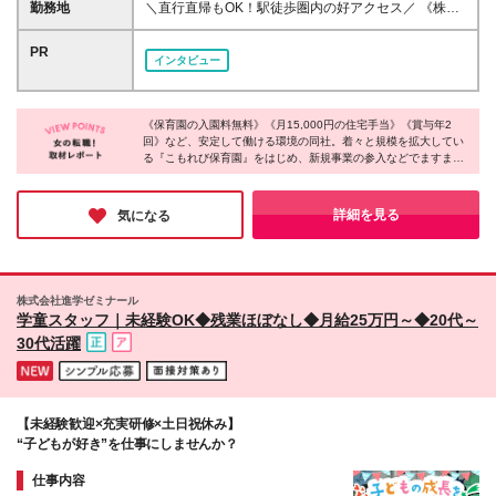
回 ★昇格・給与見直しは年2回（4月・10月） ※月給
勤務地
＼直行直帰もOK！駅徒歩圏内の好アクセス／ 《株式
◆専門卒以上 ＜歓迎＞ ◇主任・園長・エリアマネー
には一律手当（役職手当等）109,000円を含みます ※
会社SHINKS-K 本社》 東京都渋谷区渋谷1-12-2 ク
ジャー・SVのご経験がある方 ◇チームマネジメント
管理職採用のため、残業代の支給はありません ※試用
ロスオフィス渋谷602 ※(変更の範囲)当社関連勤務地
PR
のご経験がある方 「保育の質」と「経営の数字」両
インタビュー
期間6ヶ月。期間中は固定時間制（実働8時間）、平均
※担当園への巡回あり（直行直帰可／規程あり） ┗各
方に関心のある方は大歓迎！ 私たちと、次のステッ
勤務日数は1ヶ月あたり20日となります ┗その他給
園の勤務地詳細は下記参照
プへと踏み出しませんか？
与・待遇に差異はありません
《保育園の入園料無料》《月15,000円の住宅手当》《賞与年2
回》など、安定して働ける環境の同社。着々と規模を拡大してい
る『こもれび保育園』をはじめ、新規事業の参入などでますます
盛り上がりを見せています。社員全体のモチベーションも高まっ
ており、社員同士の雰囲気の良さも成長に繋がっているのではな
いでしょうか！コミュニケーションを大切にしながら、あなたら
詳細を見る
気になる
しさを活かして成長したい方は要チェックです♪
株式会社進学ゼミナール
学童スタッフ｜未経験OK◆残業ほぼなし◆月給25万円～◆20代～
30代活躍
【未経験歓迎×充実研修×土日祝休み】
“子どもが好き”を仕事にしませんか？
仕事内容