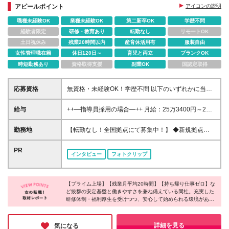
◎女性リーダー活躍中！
アピールポイント
アイコンの説明
職種未経験OK
業種未経験OK
第二新卒OK
学歴不問
経験者限定
研修・教育あり
転勤なし
リモートOK
土日祝休み
残業20時間以内
産育休活用有
服装自由
女性管理職在籍
休日120日～
育児と両立
ブランクOK
時短勤務あり
資格取得支援
副業OK
国認定取得
応募資格
無資格・未経験OK！学歴不問 以下のいずれかに当て
はまる方 ■児童発達支援管理責任者 ■小・中・高教員
免許、保育士、幼稚園教諭、社会福祉士、精神保健福
給与
++—指導員採用の場合—++ 月給：25万3400円～26
祉士、臨床心理士、公認 心理師、理学療法士、言語
万8400円 ※固定残業代（20時間分／3万3400円～3万
聴覚士、作業療法士の資格をお持ちの方 ■教育・社
6000円）を含む。超過分は別途支給。 ※経験を考慮
勤務地
【転勤なし！全国拠点にて募集中！】 ◆新規拠点も
会・心理・福祉系の学部・学科を卒業した方 ■児童福
の上、当社規定により優遇します。 ※試用期間は3か
全国各地で随時OPEN予定 ◆駅から徒歩5～10分の教
祉サービスで2年以上経験のある方 ※資格をお持ちで
月・条件変更なし
室です ■東京都 西日暮里、江戸川橋、西早稲田、高円
PR
ない方は、 強度行動障害初任者研修（基礎）をご受
インタビュー
フォトクリップ
寺、経堂、明大前、成城、駒沢、西武柳沢、六町 ■神
講いただきます。 研修の費用は会社が負担いたしま
奈川県 二俣川、東戸塚、綱島、大倉山、反町、ｾﾝﾀｰ
す。
南、中山、大船、茅ヶ崎、中野島、武蔵新城、高座渋
【プライム上場】【残業月平均20時間】【持ち帰り仕事ゼロ】な
谷、大和、鶴見 ■埼玉県 さいたま宮原、南越谷、春日
ど抜群の安定基盤と働きやすさを兼ね備えている同社。充実した
部、所沢、新所沢、新座、鳩ヶ谷、北朝霞、ふじみ
研修体制・福利厚生を受けつつ、安心して始められる環境がある
野、わらび ■千葉県 本八幡、幕張本郷、南船橋、八千
ことは勿論、保育士、幼稚園教諭、塾講師など様々な経歴や資格
代台、流山おおたかの森 ■大阪府 おおとり、なかも
を持つ先輩たちと協力しながら進められるスタイルだそうで、未
ず、寝屋川、此花、北加賀屋、新大阪、平野、枚方、
経験の方でも活躍できる環境だと感じました！同社で目の前の方
詳細を見る
気になる