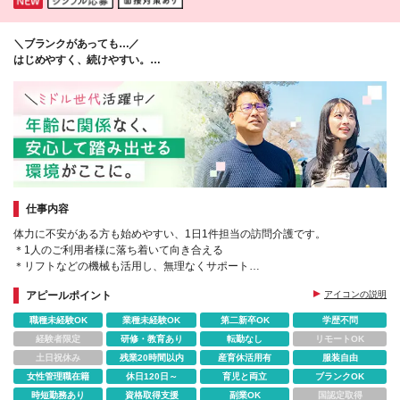
の訪問がメインです。 ※本社・支店への出勤義務はあ
りません。直行直帰OK！ (変更の範囲)上記を除く当
＼ブランクがあっても…／
社関連勤務地
はじめやすく、続けやすい。
介護へのイメージを変える、WiLLの働き方。
仕事内容
体力に不安がある方も始めやすい、1日1件担当の訪問介護です。
＊1人のご利用者様に落ち着いて向き合える
＊リフトなどの機械も活用し、無理なくサポート
＊日勤のみ、夜勤のみも希望に応じて柔軟に調整します！
アピールポイント
アイコンの説明
職種未経験OK
業種未経験OK
第二新卒OK
学歴不問
経験者限定
研修・教育あり
転勤なし
リモートOK
土日祝休み
残業20時間以内
産育休活用有
服装自由
女性管理職在籍
休日120日～
育児と両立
ブランクOK
時短勤務あり
資格取得支援
副業OK
国認定取得