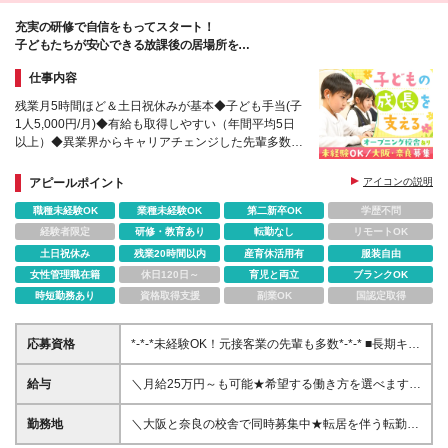
キッズ アフタースクール宮崎台店 ASAHI KIDS．アフ
充実の研修で自信をもってスタート！
タースクール港北綱島校 Nキッズアカデミー横須賀校
子どもたちが安心できる放課後の居場所を
[埼玉] ASAHI KIDS.アフタースクール 浦和常盤校 ※(変
一緒につくりましょう♪
更の範囲)上記を除く当社関連勤務地
仕事内容
残業月5時間ほど＆土日祝休みが基本◆子ども手当(子
1人5,000円/月)◆有給も取得しやすい（年間平均5日
以上）◆異業界からキャリアチェンジした先輩多数◆
賞与年2回◆各校舎駅徒歩5分以内◆オープニング募
集校舎あり
アピールポイント
アイコンの説明
職種未経験OK
業種未経験OK
第二新卒OK
学歴不問
経験者限定
研修・教育あり
転勤なし
リモートOK
土日祝休み
残業20時間以内
産育休活用有
服装自由
女性管理職在籍
休日120日～
育児と両立
ブランクOK
時短勤務あり
資格取得支援
副業OK
国認定取得
応募資格
*-*-*未経験OK！元接客業の先輩も多数*-*-* ■長期キャ
リア形成のため45歳以下の方 ■高卒以上 ■自動車普通
免許（AT限定可）をお持ちの方 ※免許をお持ちでな
給与
＼月給25万円～も可能★希望する働き方を選べます／
い方は、面接の際にご相談ください ＼【子どもへの
━━━━━━━━━━━ 【変形労働ありの場合】
教育の熱意重視】の採用／ ★教育業界に就きたい
━━━━━━━━━━━ ■月給25万円～(運転手当含
勤務地
＼大阪と奈良の校舎で同時募集中★転居を伴う転勤な
が、学力面が不安な方 ★学校の先生に挑戦したい
む) ※運転不可の場合は面接にて要相談 ┗固定残業代
し／ ■帝塚山校※オープニング募集 大阪府大阪市住吉