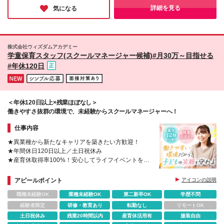
制 ◆労働時間固定 ・大阪：時給1300円～ ・奈良：時
成区東中本2-7-26 ライフハウスツネⅡ号館1F ■豊中
も抜群の環境に驚きました！お仕事のやりがいも活き活きとお話
詳細を見る
気になる
給1051円～ ※運転が可能な方は、運転手当として時
されていて、長く楽しく働けると感じました♪
上野校：大阪府豊中市上野西1丁目4-35 ■学園前本部
給100円アップ！ ※12時～19時／月～金シフト制 ＜
校：奈良県奈良市学園北1-11-10 森田ビル2F ※変更の
共通項目＞ ※年齢・経験・能力を考慮の上、優遇いた
範囲：上記を除く当社関連勤務地 ※関西限定求人※ ※
します ※試用期間最大3ヶ月(給与は変わりません) ※
関西本社
株式会社ウィズダムアカデミー
月ごとの新規入塾純増数により別途インセンティブを
学童保育スタッフ(スクールマネージャー候補)#月30万～目指せる
支給(支給は賞与と合算) ※残業超過分は別途支給
#年休120日
＜年休120日以上×残業ほぼなし＞
働きやすさ抜群の環境で、未経験からスクールマネージャーへ！
仕事内容
★異業種から新たなキャリアを築きたい方歓迎！
★年間休日120日以上／土日祝休み
★産育休取得率100%！安心してライフイベントを迎
えられる
★カフェのようなオシャレな校舎で働ける
アピールポイント
アイコンの説明
職種未経験OK
業種未経験OK
第二新卒OK
学歴不問
経験者限定
研修・教育あり
転勤なし
リモートOK
土日祝休み
残業20時間以内
産育休活用有
服装自由