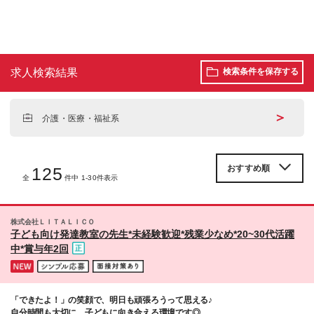
求人検索結果
検索条件を保存する
＞
介護・医療・福祉系
125
全
件中 1-30件表示
株式会社ＬＩＴＡＬＩＣＯ
子ども向け発達教室の先生*未経験歓迎*残業少なめ*20~30代活躍
中*賞与年2回
「できたよ！」の笑顔で、明日も頑張ろうって思える♪
自分時間も大切に、子どもに向き合える環境です◎