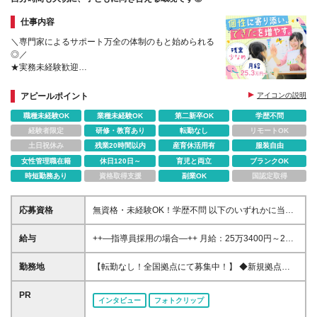
仕事内容
＼専門家によるサポート万全の体制のもと始められる
◎／
★実務未経験歓迎
★ITシステムの導入で残業少なめ
★女性リーダーも活躍中！
アピールポイント
アイコンの説明
★U・Iターン歓迎！全国募集！転勤はありません
職種未経験OK
業種未経験OK
第二新卒OK
学歴不問
経験者限定
研修・教育あり
転勤なし
リモートOK
土日祝休み
残業20時間以内
産育休活用有
服装自由
女性管理職在籍
休日120日～
育児と両立
ブランクOK
時短勤務あり
資格取得支援
副業OK
国認定取得
応募資格
無資格・未経験OK！学歴不問 以下のいずれかに当て
はまる方 ■児童発達支援管理責任者 ■小・中・高教員
免許、保育士、幼稚園教諭、社会福祉士、精神保健福
給与
++—指導員採用の場合—++ 月給：25万3400円～26
祉士、臨床心理士、公認 心理師、理学療法士、言語
万8400円 ※固定残業代（20時間分／3万3400円～3万
聴覚士、作業療法士の資格をお持ちの方 ■教育・社
6000円）を含む。超過分は別途支給。 ※経験を考慮
勤務地
【転勤なし！全国拠点にて募集中！】 ◆新規拠点も
会・心理・福祉系の学部・学科を卒業した方 ■児童福
の上、当社規定により優遇します。 ※試用期間は3か
全国各地で随時OPEN予定 ◆駅から徒歩5～10分の教
祉サービスで2年以上経験のある方 ※資格をお持ちで
月・条件変更なし
室です ■東京都 門前仲町、高田馬場、荻窪、自由が
PR
ない方は、 強度行動障害初任者研修（基礎）をご受
インタビュー
フォトクリップ
丘、三軒茶屋、お茶の水、蒲田、東銀座、八王子、池
講いただきます。 研修の費用は会社が負担いたしま