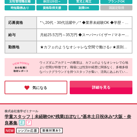
女性管理職在籍
休日120日～
育児と両立
ブランクOK
時短勤務あり
資格取得支援
副業OK
国認定取得
応募資格
*＼20代・30代活躍中／* ◆業界未経験OK ◆学歴・資
格不問 ◆人柄重視（ポテンシャル）採用 ◆店長・マ
ネージャー経験をお持ちの方（年数不問） ★保育
給与
月給25.5万円～35万円 ◆スーパーバイザー / マネージ
士・放課後児童支援員資格をお持ちの方は資格手当支
ャークラス 月給30万円～35万円 ※能力・適性を考慮
給！
し決定いたします。 ※固定残業代40時間相当分
勤務地
★カフェのようなオシャレな空間で働ける♪ ★原則、
68,800円～80,320円を含みます。 時間超過分は別
転居を伴う転勤なし ★ご自宅の最寄り駅や適性、配
途支給いたします。 ◆スクールマネージャークラス
置状況を考慮して決定します 東京都・神奈川県・埼
月給25.5万円～ ※能力・適性を考慮し決定いたしま
ウィズダムアカデミーの教室は、カフェのようなオシャレで心地
玉県内のいずれかの拠点 ※本配属先は適性や人員状況
よい空間が特徴です。職場には性別や経歴に関係なく、多種多様
す。 ※固定残業代30時間相当分46,560円～を含みま
を考慮し、入社翌月以降に確定します ※原則転居を伴
なバックグラウンドを持つスタッフが集い、活気にあふれていま
す。 時間超過分は別途支給いたします。 【共通】
う異動はありません ■ウィズダムアカデミー｜直営校
す！特に職員同士の仲の良さが魅力で、みなさんが「人間関係の
※保育士資格／放課後児童支援員資格保有者優遇 ※各
（18校舎） [東京] 目白校／王子校／三鷹吉祥寺校／恵
良さに自信がある」と口を揃えるほど◎子どもと触れ合いなが
種教員免許保有者歓迎 ※試用期間6ヶ月間と本採用後
比寿校／二子玉川校／池尻三軒茶屋校／駒沢桜新町校
ら、働きやすさバツグンの環境で、のびのびと働ける環境です♪
詳細を見る
気になる
の給与は差異なし。 └忌引き休暇等の適用はなし、そ
／小平花小金井校／小平花小金井校NEXUS／小平花
の他待遇に変更なし
小金井北口校／小平一橋学園校／小平一橋学園校
ANNEX／国分寺校／PRIME 市ヶ谷飯田橋校／PRIME
杉並阿佐ヶ谷校 [神奈川] 横浜上大岡校／PRIME 横浜
株式会社進学ゼミナール
馬車道校 [埼玉] さいたま新都心校 ■提携校 8校舎 [東
学童スタッフ｜未経験OK*残業ほぼなし*基本土日祝休み*大阪・奈
京] emiffce練馬アフタースクール ティップネス・キッ
良募集
ズ アフタースクール大泉学園店 ティップネス・キッ
ズ アフタースクール東武練馬店 ティップネス・キッ
ズ アフタースクール国領店 [神奈川] ティップネス・