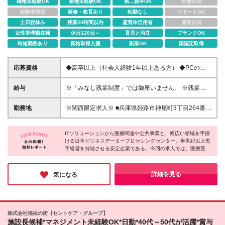
職種未経験OK
業種未経験OK
第二新卒OK
学歴不問
経験者限定
研修・教育あり
転勤なし
リモートOK
土日祝休み
残業20時間以内
産育休活用有
服装自由
女性管理職在籍
休日120日～
育児と両立
ブランクOK
時短勤務あり
資格取得支援
副業OK
国認定取得
応募資格
◆高卒以上（社会人経験1年以上ある方） ◆PCの入
力操作ができる方（ローマ字入力ができること） ◇
積極採用中のため採用率が高めです！
給与
※「みなし残業制度」では御座いません。 ※残業代1
分単位で別途全額支給となります。 月給195,200円～
＋残業代 ◆入社後2ヶ月試用期間／時給1,270円、そ
勤務地
※関西限定求人※ ■兵庫県姫路市神屋町3丁目264番
の他の待遇は変更なし ◆試用期間終了後、時給制・
兵庫県立はりま姫路総合医療センター ＜関西本社所
月給制の選択可 ◆資格手当あり（1,000円～30,000
在地＞ 兵庫県神戸市中央区伊藤町119 大樹生命神戸
円）※社内規程あり
ITソリューションから医療関連や公共事業と、幅広い領域を手掛
三宮ビル 3F ※変更の範囲：なし
ける日本ビジネスデータープロセシングセンター。半世紀以上黒
字経営を持続させる安定企業である。今回の求人では、医療受付
事務職、医師事務作業補助を募集。未経験から医療貢献に挑戦で
きる魅力がある。また同社では女性の活躍を支援する企業として
「くるみんマーク」を取得。女性管理職も多数登用しており、長
詳細を見る
気になる
く活躍していける土壌ができている。
株式会社福祉の街【セントケア・グループ】
施設長候補*マネジメント未経験OK*日勤*40代～50代が活躍*賞与