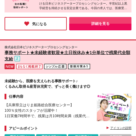
ける日本ビジネスデータープロセシングセンター。半世紀以上黒
字経営を持続させる安定企業である。今回の求人では、医療受付
事務職、医師事務作業補助を募集。未経験から医療貢献に挑戦で
きる魅力がある。また同社では女性の活躍を支援する企業として
「くるみんマーク」を取得。女性管理職も多数登用しており、長
詳細を見る
気になる
く活躍していける土壌ができている。
株式会社日本ビジネスデータープロセシングセンター
事務サポート★未経験者歓迎★土日祝休み★1分単位で残業代全額
支給
未経験から、医療を支えられる事務サポート♪
くるみん取得＆産育休充実で、ずっと長く働けます◎
仕事内容
【兵庫県立はりま姫路総合医療センター】
100％女性のスタッフが活躍中！
1日実働7時間半で、残業は月10時間未満（残業代は
100％支給）
未経験から医療貢献できるレアな職場です。
アピールポイント
アイコンの説明