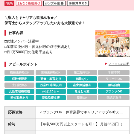
＼収入もキャリアも欲張れる★／
保育士からステップアップしたい方も大歓迎です！
仕事内容
□女性メンバー活躍中
□産前産後休暇・育児休暇の取得実績あり
□月1万5000円の住宅手当あり
□タブレットを活用し事務作業を削減
アピールポイント
アイコンの説明
職種未経験OK
業種未経験OK
第二新卒OK
学歴不問
経験者限定
研修・教育あり
転勤なし
リモートOK
土日祝休み
残業20時間以内
産育休活用有
服装自由
女性管理職在籍
休日120日～
育児と両立
ブランクOK
時短勤務あり
資格取得支援
副業OK
国認定取得
応募資格
＜ブランクOK！保育業界でキャリアアップを叶えた
い方は大歓迎＞ ☆スーパーバイザーの経験がない方
も歓迎します！ ＜必須＞ ◆保育士資格 ◆保育園、幼
給与
【年収500万円以上スタートも可！】 月給36万円（一
稚園、学童など（認可・認可外問わず）での実務経験
律手当含む）～＋賞与年2回） ★賞与年2回／昇給年1
（3年以上） ◆基本的なPCスキル（Excel・Word等）