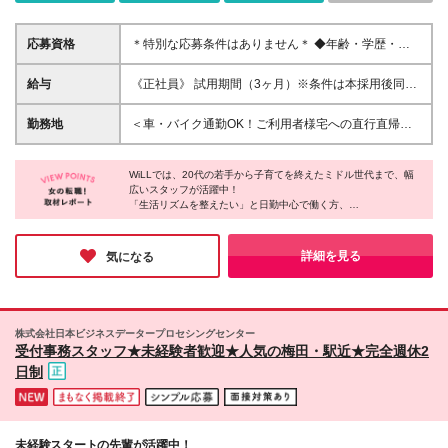
応募資格
＊特別な応募条件はありません＊ ◆年齢・学歴・経
験不問／ブランクOK ◆40代・50代で入社したスタッ
フも活躍中 ◆久しぶりの仕事復帰という方も歓迎 ◆
給与
《正社員》 試用期間（3ヶ月）※条件は本採用後同様
介護経験をお持ちの方は優遇します 「もう一度働き
◎月給平均30万円以上 ◎年収500万円超の社員も在籍
始めたいけれど、前のように動けるか不安」 そんな
◎残業代は全額支給 ＜働き方・エリアに応じて決定
勤務地
＜車・バイク通勤OK！ご利用者様宅への直行直帰も
気持ちに寄り添える環境です。 日勤のみの働き方も
します＞ 【関東エリア（東京・神奈川・千葉・埼
可能◎＞ 配属先はご自宅から通いやすい現場を考慮
選べるほか、 最初は無理のないペースで少しずつ仕
玉）】 ■日勤のみ ：月給27万～28万円 ■日勤＋夜
します！ ■東京・神奈川・埼玉・千葉 ■大阪・兵庫・
事を思い出していけるので、 「久しぶりの仕事復
勤：月給29万～32万円 ■夜勤のみ ：月給30万～34
WiLLでは、20代の若手から子育てを終えたミドル世代まで、幅
奈良 ■名古屋（愛知） ■福岡 ＜拠点一覧＞ 【本社】東
帰」という方も、「育児と両立しながら…」という方
広いスタッフが活躍中！
万円 【関西エリア（大阪・兵庫・奈良）】 ■日勤の
京都八王子市明神町2-20-7 アクトプレイス4・5階
「生活リズムを整えたい」と日勤中心で働く方、
も安心して始められます。
み ：月給25万～27万円 ■日勤＋夜勤：月給26万～
【渋谷支店】東京都渋谷区南平台13-4 南平台セント
「家庭と両立したい」と週4日で無理なく働く方、
29万円 ■夜勤のみ ：月給28万～32万円 【九州エリ
ラルハイツ309 【神奈川支店】神奈川県横浜市中区翁
「収入を上げたい」と夜勤を組み合わせる方など、働き方はさま
ア（福岡）】 ■日勤のみ ：月給24万～26万円 ■日勤
町2-8-5 関内エメラルドビル302 【埼玉支店】 埼玉
ざま。
詳細を見る
気になる
＋夜勤：月給26万～29万円 ■夜勤のみ ：月給28万
ライフステージが変わっても、自分のペースで続けられる環境で
県川口市西川口1-23-13 アルディージャーノD'ｓ2
す。
～32万円 【東海エリア（愛知）】 ■日勤のみ ：月
301 埼玉県さいたま市南区別所5丁目15番地2 【千葉
“誰かのため”と“自分の時間”、どちらも大切にできます。
給25万～27万円 ■日勤＋夜勤：月給25万～29万円 ■
支店】千葉県船橋市本町6丁目18-19 【名古屋支店】
夜勤のみ ：月給27万～32万円 ＜アルバイト・パー
名古屋市千種区内山3-28-6 マンション森 7D号室 【関
株式会社日本ビジネスデータープロセシングセンター
トも同時募集中＞ ■週1日～勤務OK ■時給1300円～
西支店】大阪市浪速区敷津西2-2-8 ラ・メゾンカトウ
受付事務スタッフ★未経験者歓迎★人気の梅田・駅近★完全週休2
1900円 ※エリアにより異なります （研修期間は各エ
605 【福岡支店】福岡市中央区渡辺通5-1-26 アロー
日制
リアの最低時給で支給）
マンション103号館503号室 ※原則、ご自宅から1時間
～1時間半圏内のご利用者様宅への訪問がメインで
す。 ※本社・支店への出勤義務はありません。直行直
帰OK！ (変更の範囲)上記を除く当社関連勤務地
未経験スタートの先輩が活躍中！