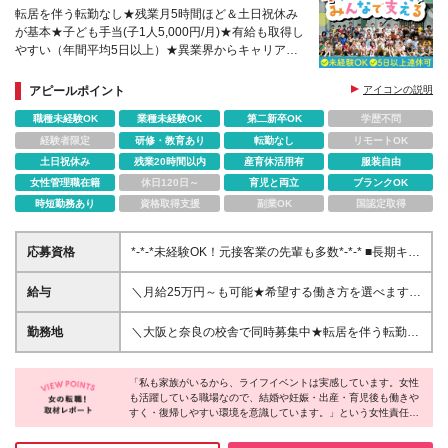
転居を伴う転勤なし★残業月5時間ほど＆土日祝休み
が基本★子ども手当(子1人5,000円/月)★有給も取得し
やすい（年間平均5日以上）★異業界からキャリアチ
ェンジした先輩多数★賞与年2回★オープニング募集
校舎あり
アピールポイント
アイコンの説明
職種未経験OK
業種未経験OK
第二新卒OK
学歴不問
経験者限定
研修・教育あり
転勤なし
リモートOK
土日祝休み
残業20時間以内
産育休活用有
服装自由
女性管理職在籍
休日120日～
育児と両立
ブランクOK
時短勤務あり
資格取得支援
副業OK
国認定取得
応募資格
*-*-*未経験OK！元接客業の先輩も多数*-*-* ■長期キャ
リア形成のため45歳以下の方 ■高卒以上 ■自動車普通
免許（AT限定可）をお持ちの方 ※免許をお持ちでな
給与
＼月給25万円～も可能★希望する働き方を選べます／
い方は、面接の際にご相談ください
＜正社員＞ ◆変形労働あり 【月給25万円～(運転手当
含む)】 ※固定残業代24,442円～／15時間分 ※運転不
勤務地
＼大阪と奈良の校舎で同時募集中★転居を伴う転勤な
可の場合は面接にて要相談 ◆労働時間固定 【月給23
し／ ■帝塚山校：大阪府大阪市住吉区帝塚山西1丁目
万円～(運転手当含む)】 ※固定残業代22,317円～／15
1-13 ベルメゾン帝塚山1階 ■堀江校：大阪市西区南堀
時間分 ※運転不可の場合は面接にて要相談 ＜アルバ
「私も家族がいるから、ライフイベントは実感しています。女性
江3-11-22 アキ開発南堀江ビル 5階 ■都島校：大阪
も活躍している職場なので、結婚や妊娠・出産・育児後も働きや
イト＞ ◆変形労働あり ・大阪：時給1300円～ ・奈
府大阪市都島区善源寺町1-5-28 アーバンアイム1F ■
すく・復帰しやすい環境を意識しています。」という女性責任者
良：時給1051円～ ※運転が可能な方は、運転手当と
蒲生四丁目駅前校：大阪府大阪市城東区今福西1-9-7
ならではの視点と心強いメッセージをいただきました。基本土日
して時給100円アップ！ ※12時～19時／月～金シフト
蒲生ユニコーンビル2F・3F ■緑橋校：大阪府大阪市東
がお休みで、5日以上の連休あり。残業もほぼ無く、業界の中で