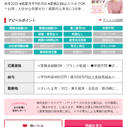
休年22日 ●残業月平均6.81h ●業務記録はスマホでOK
＊お局・人任せな先輩ゼロ！残業代も本当に1分単位
で全額支給中！
＊採用HPに先輩インタビューも掲載中！
アピールポイント
アイコンの説明
職種未経験OK
業種未経験OK
第二新卒OK
学歴不問
経験者限定
研修・教育あり
転勤なし
リモートOK
土日祝休み
残業20時間以内
産育休活用有
服装自由
女性管理職在籍
休日120日～
育児と両立
ブランクOK
時短勤務あり
資格取得支援
副業OK
国認定取得
応募資格
☆実務未経験OK・ブランク歓迎！ ◆学歴不問 ◆介護
職員初任者研修、介護福祉士実務者研修、介護福祉士
のいずれかの資格をお持ちの方 ▽こんな方におスス
給与
☆平均年収466万円！賞与58万円以上支給実績あり！
メ ◎ご利用者様に寄り添い、丁寧なサービスを提供
☆昇給年2回！1回の昇給で3～5万円UPの実績あり！
したい方 ◎安定した環境で、自身のキャリアを長期
月給29万円〜34万円（一律手当を含む）＋賞与年2回
勤務地
☆さいたま市・川口・東久留米・元住吉・新川崎にて
的に形成したい方
※月給には一律の処遇改善加算手当を含みます ※夜勤
募集中！ ◆埼玉・東京・神奈川の各施設での勤務と
手当／月30,000円～：平均的な回数の月間5回分の割
なります ※ご希望やお住まいをもとに決定します ※自
増賃金（時間外手当・深夜割増手当）を支給します ※
株式会社ベストケア・パートナーズの大きな魅力は、その徹底し
転車・バイク通勤OK／車通勤も相談可 ▽本社住所 埼
た「働きやすさ」にあります。事務も介護も月給29万円以上とい
夜勤の時間帯を除く残業代は別途発生分を支給します
玉県さいたま市南区鹿手袋4-4-1 ※(変更の範囲)上記を
う業界屈指の高待遇に加え、スマホ導入による事務の効率化、有
※土曜日または日曜日を固定休として希望される場
除く当社関連勤務地
給年間22日付与など、スタッフが心身ともにゆとりを持てる環境
合、採用時に所定の給与条件より-1万円の金額でのオ
が整備されています。長く安定して活躍したい方に、自信を持っ
ファーとなります。連休は相談可能ですが、土日固定
ておすすめできる企業です♪
詳細を見る
気になる