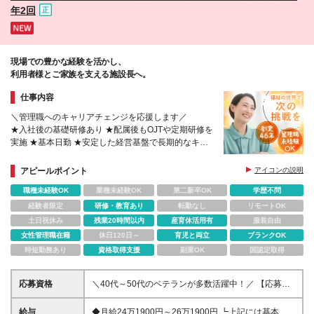
年2回
現場での豊かな経験を活かし、
利用者様とご家族を支える施設長へ。
仕事内容
＼管理職へのキャリアチェンジを応援します／
★入社後の基礎研修あり ★配属後もOJTや定期研修を
実施 ★基本日勤 ★安定した経営基盤で長期的なキャ
リア形成が可能
アピールポイント
アイコンの説明
職種未経験OK
業種未経験OK
第二新卒OK
学歴不問
経験者限定
研修・教育あり
転勤なし
リモートOK
土日祝休み
残業20時間以内
産育休活用有
服装自由
女性管理職在籍
休日120日～
育児と両立
ブランクOK
時短勤務あり
資格取得支援
副業OK
国認定取得
応募資格
＼40代～50代のベテランが多数活躍中！／ 【応募資
格】 ＊介護福祉士の資格をお持ちの方 ＊介護施設や
在宅介護での実務経験をお持ちの方 ※学歴不問 【求
給与
◆月給24万1900円～26万1900円 ┗上記には基本給