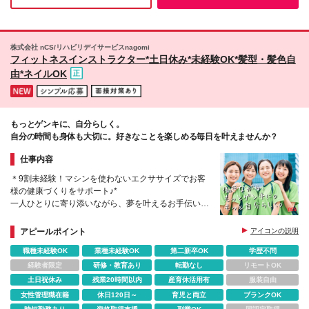
定します ☆募集中の全クリニック情報は【詳細・交
通】をCHECK！ (変更の範囲)上記を除く当社関連勤
務地 【出張について】 様々な経験を積んでいただく
ため、事前相談を行ったうえで他クリニックへの出張
株式会社 nCS/リハビリデイサービスnagomi
をお願いする場合があります。 ※出張の際は出張手当
フィットネスインストラクター*土日休み*未経験OK*髪型・髪色自
（1日4,500円）を支給／交通費などは全額会社負担
由*ネイルOK
もっとゲンキに、自分らしく。
自分の時間も身体も大切に。好きなことを楽しめる毎日を叶えませんか？
仕事内容
＊9割未経験！マシンを使わないエクササイズでお客
様の健康づくりをサポート♪*
一人ひとりに寄り添いながら、夢を叶えるお手伝いを
します！
アピールポイント
アイコンの説明
職種未経験OK
業種未経験OK
第二新卒OK
学歴不問
経験者限定
研修・教育あり
転勤なし
リモートOK
土日祝休み
残業20時間以内
産育休活用有
服装自由
女性管理職在籍
休日120日～
育児と両立
ブランクOK