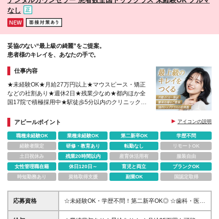
なし
妥協のない“最上級の綺麗”をご提案。
患者様のキレイを、あなたの手で。
仕事内容
★未経験OK★月給27万円以上★マウスピース・矯正
などの社割あり★週休2日★残業少なめ★都内ほか全
国17院で積極採用中★駅徒歩5分以内のクリニック中
心★結婚や子育てをお考えの方も歓迎します♪
アピールポイント
アイコンの説明
職種未経験OK
業種未経験OK
第二新卒OK
学歴不問
経験者限定
研修・教育あり
転勤なし
リモートOK
土日祝休み
残業20時間以内
産育休活用有
服装自由
女性管理職在籍
休日120日～
育児と両立
ブランクOK
時短勤務あり
資格取得支援
副業OK
国認定取得
応募資格
☆未経験OK・学歴不問！第二新卒OK◎ ☆歯科・医療
業界デビューの方も歓迎！ ☆接客や販売経験のある
方はすぐにご活躍いただけます！ ☆おだやかなメン