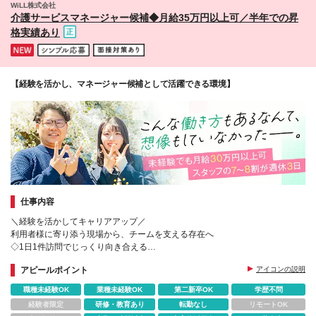
WiLL株式会社
は差異なし。 └忌引き休暇等の適用はなし、その他待
馬車道校 [埼玉] さいたま新都心校 ■提携校 8校舎 [東
介護サービスマネージャー候補◆月給35万円以上可／半年での昇
遇に変更なし
京] emiffce練馬アフタースクール ティップネス・キッ
格実績あり
ズ アフタースクール大泉学園店 ティップネス・キッ
ズ アフタースクール東武練馬店 ティップネス・キッ
ズ アフタースクール国領店 [神奈川] ティップネス・
キッズ アフタースクール宮崎台店 ASAHI KIDS．アフ
【経験を活かし、マネージャー候補として活躍できる環境】
タースクール港北綱島校 Nキッズアカデミー横須賀校
[埼玉] ASAHI KIDS.アフタースクール 浦和常盤校 ※(変
更の範囲)上記を除く当社関連勤務地
仕事内容
＼経験を活かしてキャリアアップ／
利用者様に寄り添う現場から、チームを支える存在へ
◇1日1件訪問でじっくり向き合える
◇担当変更が少なく関係構築を大切にできる
アピールポイント
アイコンの説明
◇スタッフ育成・マネジメントにも挑戦可能
職種未経験OK
業種未経験OK
第二新卒OK
学歴不問
経験者限定
研修・教育あり
転勤なし
リモートOK