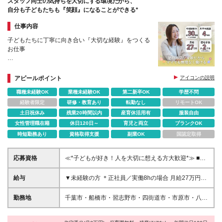
スタッフ同士の気持ちを大切にする環境だから、
自分も子どもたちも『笑顔』になることができる*
仕事内容
子どもたちに丁寧に向き合い『大切な経験』をつくる
お仕事
＊月給27万円＋諸手当
＊週5×実働6h（週30時間）勤務OK
アピールポイント
アイコンの説明
＊最長3ヵ月の研修サポートあり
職種未経験OK
業種未経験OK
第二新卒OK
学歴不問
＊自社内保育園が無料
＊チーム体制で休暇も取りやすい！
経験者限定
研修・教育あり
転勤なし
リモートOK
土日祝休み
残業20時間以内
産育休活用有
服装自由
女性管理職在籍
休日120日～
育児と両立
ブランクOK
時短勤務あり
資格取得支援
副業OK
国認定取得
応募資格
≪*子どもが好き！人を大切に想える方大歓迎*≫ ■未
経験歓迎 ■学歴不問／資格不要 ■職種・業種未経験歓
迎 ＼こんな方はお待ちしています！／ ・家庭やプラ
給与
▼未経験の方 ＊正社員／実働8hの場合 月給27万円～
イベートの時間も大切にしたい方 ・チームでなにか
31万円＋諸手当 ※上記は、固定残業時間（30時間分
に取り組むことが好きな方 ・子供が好きで、成長を
／5万円～）含む ※固定残業代は残業がない場合も支
勤務地
千葉市・船橋市・習志野市・四街道市・市原市・八千
サポートしたい方 ・身体を動かすことが好きな方 ・
給し、超過分は別途全額支給する ※試用期間:月給
代市・鎌ケ谷市・佐倉市・松戸市の各教室 ＊転居を
前向きなコミュニケーションが得意な方
255,000円～(固定残業30時間分・4.7万円～) ＊正社
伴う転勤なし！ ＊勤務地はご希望を考慮します♪ ＊