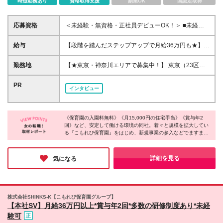
時短勤務あり
資格取得支援
副業OK
国認定取得
応募資格
＜未経験・無資格・正社員デビューOK！＞ ■未経験
OK ■高卒以上 以下いずれかに当てはまる方 （1）調
理や栄養系の学校出身の方 ※第二新卒の方は調理の実
給与
【段階を踏んだステップアップで月給36万円も★】
務経験は問いません！ （2）飲食店のキッチンで働い
★月給22万円〜36万円＋賞与年2回／正社員 （基本給
たことがある方 ※もちろんアルバイトでもOKです！
＋一律手当を含む／勤続手当除く） ▽各種手当・待
勤務地
【★東京・神奈川エリアで募集中！】 東京（23区
★第二新卒の方・ブランクありの方も歓迎！ 学んだ
遇をご紹介！ ・住宅手当：15,000円（規程あり） ・
内・吉祥寺・府中本町）と神奈川（横浜・川崎）の計
経験や実務経験がなくても、「得意な調理を仕事に活
施設手当／勤続手当（2年目以降） ・交通費支給（上
27園で募集しています。 ※勤務地はお住いの地域を
PR
かしたい」という 向上心がある方も大歓迎ですの
インタビュー
限1日1,000円） ・時間外手当全額支給 ・賞与年2回
考慮して決定します。 (変更の範囲)当社関連勤務地
で、まずはお気軽にご応募ください！
／昇給年1回 ※残業代は別途全額支給します ※月給に
は一律手当44,000円～を含みます ※試用期間6ヶ月
（その間の待遇に差異はありません） 《アルバイト
《保育園の入園料無料》《月15,000円の住宅手当》《賞与年2
回》など、安定して働ける環境の同社。着々と規模を拡大してい
の場合》 時給1,350円〜1,500円／調理師・栄養士の
る『こもれび保育園』をはじめ、新規事業の参入などでますます
資格をお持ちの方 時給1,250円／無資格の方 ※残業代
盛り上がりを見せています。社員全体のモチベーションも高まっ
は発生分を支給します ※試用期間6ヶ月（その間の待
ており、社員同士の雰囲気の良さも成長に繋がっているのではな
遇に差異はありません）
いでしょうか！コミュニケーションを大切にしながら、あなたら
詳細を見る
気になる
しさを活かして成長したい方は要チェックです♪
株式会社SHINKS-K【こもれび保育園グループ】
【本社SV】月給36万円以上*賞与年2回*多数の研修制度あり*未経
験可