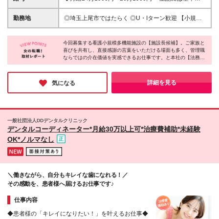
める人物像】 ＊これまでの現場経験を活かし、管理
と一律手当を含みます ※残業代は全額支給いたしま
職へステップアップしたい方 ＊地域医療機関や外部
す。 ＼施設長昇格後／ ◆月給34万1950円～36万
勤務地
◎埼玉上尾市ではたらく ◎U・Iターン歓迎 【小規模
サービスとの連携を円滑に行える方
1950円＋賞与年2回 ┗上記には基本給と一律手当、固
多機能ふくしのまち北上尾】 埼玉県上尾市浅間台3-
定残業代（月16時間・3万円～）を含みます ※認知症
20-6 (変更の範囲)上記を除く当社関連勤務地
対応型サービス事業管理者研修の修了後（修了済みの
今回募集する看護小規模多機能施設の【施設長候補】。ご家族と
喜びを共有し、直接感謝の言葉をいただける場面も多く、管理職
方は昇格後の給与となります） ※給与は経験や能力を
ならではの介在価値を実感できるお仕事です。と本社の【法務事
考慮して決定します。 ※固定残業代の超過分は別途支
務】ではワークライフバランスを大事にしながら、温かい人間関
給します ※試用期間1ヶ月あり。期間中の給与・待遇
係が広がる職場でバックオフィスデビューができる環境。福祉の
等に差異はありません。
世界で新しいキャリアを築きたい方にピッタリですよ♪
詳細を見る
気になる
一般社団法人DDデンタルクリニック
デンタルコーディネーター*月給30万以上可*治療費補助*未経験
OK*ノルマなし
＼働きながら、自分もキレイな歯になれる！／
その感動を、患者様へ届けるお仕事です♪
仕事内容
◆患者様の「キレイになりたい！」を叶えるお仕事◆