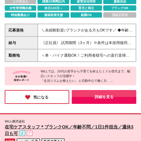
土日祝休み
残業20時間以内
産育休活用有
服装自由
女性管理職在籍
休日120日～
育児と両立
ブランクOK
時短勤務あり
資格取得支援
副業OK
国認定取得
応募資格
＼未経験歓迎♪ブランクがある方もOKです／ ◆年齢・
経験不問 ◆第二新卒・社会人デビュー歓迎 ◆久しぶ
りの仕事復帰も応援 ◎人とじっくり関われる仕事が
給与
《正社員》 試用期間（3ヶ月）※条件は本採用後同様
したい ◎人柄を見てもらえる環境で働きたい ◎ブラ
◎月給平均30万円以上可能 ◎年収500万円超の社員も
ンクがあっても無理なく働きたい ◎プライベートと
在籍 ◎残業代は全額支給 ＜働き方・エリアに応じて
勤務地
＜車・バイク通勤OK！ご利用者様宅への直行直帰も
給与どちらも叶えたい そんな方にぴったりです♪
決定します＞ 【関東エリア（東京・神奈川・千葉・
可能◎＞ 配属先はご自宅から通いやすい現場を考慮
埼玉）】 ■日勤のみ ：月給27万～28万円 ■日勤＋夜
します！ ■東京・神奈川・埼玉・千葉エリア ■大阪・
勤：月給29万～32万円 ■夜勤のみ ：月給30万～34
WiLLでは、20代の若手から子育てを終えたミドル世代まで、幅
兵庫・奈良エリア ■名古屋（愛知）エリア ■福岡エリ
広いスタッフが活躍中！
万円 【関西エリア（大阪・兵庫・奈良）】 ■日勤の
ア ＜拠点一覧＞ 【本社】東京都八王子市明神町2-20-
「生活リズムを整えたい」と日勤中心で働く方、
み ：月給25万～27万円 ■日勤＋夜勤：月給26万～
7 アクトプレイス4・5階 【渋谷支店】東京都渋谷区
「家庭と両立したい」と週4日で無理なく働く方、
29万円 ■夜勤のみ ：月給28万～32万円 【九州エリ
南平台13-4 南平台セントラルハイツ309 【神奈川支
「収入を上げたい」と夜勤を組み合わせる方など、働き方はさま
ア（福岡）】 ■日勤のみ ：月給24万～26万円 ■日勤
店】神奈川県横浜市中区翁町2-8-5 関内エメラルド
ざま。
詳細を見る
気になる
＋夜勤：月給26万～29万円 ■夜勤のみ ：月給28万
ライフステージが変わっても、自分のペースで続けられる環境で
ビル302 【埼玉支店】 埼玉県川口市西川口1-23-13 ア
す。
～32万円 【東海エリア（愛知）】 ■日勤のみ ：月
ルディージャーノD'ｓ2 301 埼玉県さいたま市南区別
“誰かのため”と“自分の時間”、どちらも大切にできます。
給25万～27万円 ■日勤＋夜勤：月給25万～29万円 ■
所5丁目15番地2 【千葉支店】千葉県船橋市本町6丁目
夜勤のみ ：月給27万～32万円 ＜アルバイト・パー
18-19 【名古屋支店】名古屋市千種区内山3-28-6 マン
WiLL株式会社
トも同時募集中＞ ■週1日～勤務OK ■時給1300円～
ション森 7D号室 【関西支店】大阪市浪速区敷津西2-
在宅ケアスタッフ＊ブランクOK／年齢不問／1日1件担当／週休3
1900円 ※エリアにより異なります （研修期間は各エ
2-8 ラ・メゾンカトウ605 【福岡支店】福岡市中央区
日も可
リアの最低時給で支給）
渡辺通5-1-26 アローマンション103号館503号室 ※原
則、ご自宅から30分～1時間半圏内のご利用者様宅へ