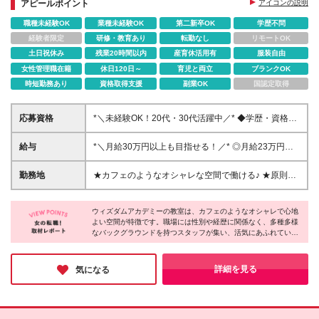
躍できる
アピールポイント
アイコンの説明
＊将来的にはスクールマネージャーとしてメンバーの
職種未経験OK
業種未経験OK
第二新卒OK
学歴不問
育成などもできます！
経験者限定
研修・教育あり
転勤なし
リモートOK
土日祝休み
残業20時間以内
産育休活用有
服装自由
女性管理職在籍
休日120日～
育児と両立
ブランクOK
時短勤務あり
資格取得支援
副業OK
国認定取得
応募資格
*＼未経験OK！20代・30代活躍中／* ◆学歴・資格不
問 ◆第二新卒歓迎 「土日も休める仕事が良い」 「未
経験から子どもに寄り添える仕事がしたい」 などの
給与
*＼月給30万円以上も目指せる！／* ◎月給23万円～
理由で入社する社員も多数！ ★保育士／放課後児童
35万円 ◆スーパーバイザー / マネージャークラス 月
支援員資格をお持ちの方は資格手当支給！
給30万円～35万円 ※能力・適性を考慮し決定いたし
勤務地
★カフェのようなオシャレな空間で働ける♪ ★原則、
ます。 ※固定残業代40時間相当分68,800円～80,320
転居を伴う転勤なし ★ご自宅の最寄り駅や適性、配
円を含みます。 時間超過分は別途支給いたしま
置状況を考慮して決定します 東京都・神奈川県・埼
す。 ◆スクールマネージャークラス 月給25.5万円～
ウィズダムアカデミーの教室は、カフェのようなオシャレで心地
玉県内のいずれかの拠点 ※本配属先は適性や人員状況
よい空間が特徴です。職場には性別や経歴に関係なく、多種多様
※能力・適性を考慮し決定いたします。 ※固定残業代
を考慮し、入社翌月以降に確定します ※原則転居を伴
なバックグラウンドを持つスタッフが集い、活気にあふれていま
30時間相当分46,560円～を含みます。 時間超過分
う異動はありません ■ウィズダムアカデミー｜直営校
す！特に職員同士の仲の良さが魅力で、みなさんが「人間関係の
は別途支給いたします。 ◆一般スタッフクラス 月給
（18校舎） [東京] 目白校／王子校／三鷹吉祥寺校／恵
良さに自信がある」と口を揃えるほど◎子どもと触れ合いなが
23万円～ ※能力・適性を考慮し決定いたします。 ※
比寿校／二子玉川校／池尻三軒茶屋校／駒沢桜新町校
ら、働きやすさバツグンの環境で、のびのびと働ける環境です♪
詳細を見る
気になる
固定残業代15時間相当分23,100円～を含みます。
／小平花小金井校／小平花小金井校NEXUS／小平花
時間超過分は別途支給いたします。 【共通】 ※保育
小金井北口校／小平一橋学園校／小平一橋学園校
士資格／放課後児童支援員資格保有者優遇 ※各種教員
ANNEX／国分寺校／PRIME 市ヶ谷飯田橋校／PRIME
免許保有者歓迎 ※試用期間6ヶ月間と本採用後の給与
杉並阿佐ヶ谷校 [神奈川] 横浜上大岡校／PRIME 横浜