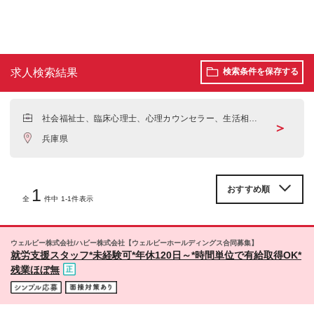
求人検索結果
検索条件を保存する
社会福祉士、臨床心理士、心理カウンセラー、生活相談
＞
員
兵庫県
1
全
件中 1-1件表示
ウェルビー株式会社/ハビー株式会社【ウェルビーホールディングス合同募集】
就労支援スタッフ*未経験可*年休120日～*時間単位で有給取得OK*
残業ほぼ無