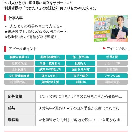
*～1人ひとりに寄り添い自立をサポート～*
利用者様の「できた！」の笑顔が、何よりものやりがいに。
仕事内容
～1人ひとりの成長をそばで支える～
★未経験でも月給25万2,000円スタート
★数時間単位で有給が取得可能！
★連休取得OK！プライベートも楽しめる
★社員の新しいチャレンジを応援する社風
アピールポイント
アイコンの説明
職種未経験OK
業種未経験OK
第二新卒OK
学歴不問
経験者限定
研修・教育あり
転勤なし
リモートOK
土日祝休み
残業20時間以内
産育休活用有
服装自由
女性管理職在籍
休日120日～
育児と両立
ブランクOK
時短勤務あり
資格取得支援
副業OK
国認定取得
応募資格
≪“誰かの役に立ちたい”その気持ちこそが応募資格で
す！≫ ◆未経験歓迎 ◆特別な経験やスキルは必要あ
りません ◆学歴不問 ◆20代～50代が多数活躍中 ＜こ
給与
★賞与年2回あり ★そのほか手当が充実（それぞれ規
んな方歓迎＞ ・障がいをお持ちの方の支援にじっく
定あり） ┗住宅手当・家族手当 ┗資格手当(月3千円
り向き合いたい方 ・誰もが働ける未来になるよう、
～1万円 ┗ベースアップ加算手当(月1万2千円/報酬改
勤務地
≪北海道から九州まで各地で募集中！ご自宅から通え
貢献したい方
定による手当) ----------------- 【支援員】 月給25万2千
る場所への配属となります≫ ※自動車通勤OK(規定有)
円～(一律支給手当含む)+賞与2回 ※固定残業代(20時
≪配属エリアはコチラ≫ ■北海道/札幌 ■福島県/郡山 ■