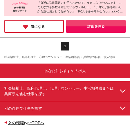
間分/約3万～4万円)を含む。超過分は別途支給します
「身近に発達障害のお子さんがいて、支えになりたいんです」…
群馬県/高崎 ■埼玉県/さいたま・大宮・川越・西川
そんな方も多数活躍しているウェルビー。「子育てが落ち着いた
※能力・経験により決定します 【サービス管理責任
口・所沢・航空公園・春日部・草加・新越谷・朝霞台
から正社員として働きたい」「PCスキルを活かしたい」という理
者】 月給30万7千円～41万2千円(一律支給手当含
■千葉県/千葉・西船橋・松戸・浦安 ■東京都/秋葉原・
由で入社した方もいるとのこと。
む)+賞与2回 ※固定残業代(20時間分/約4万～5万円)を
錦糸町・蒲田・渋谷・荻窪・池袋・北千住・八王子・
そんな同社は福利厚生や制度面も常にブラッシュアップし、チャ
含む。超過分は別途支給します ※経験や能力を考慮し
三鷹・府中・町田 ■神奈川県/横浜・新横浜・桜木町・
ットツールや研修ツール導入なども積極的に行っています。安定
詳細を見る
気になる
て決定します ※試用期間3～6ヶ月。その間の給与は
基盤のもと、長く働きたい人にオススメです♪
戸塚・上大岡・溝の口・横須賀・藤沢・本厚木・平塚
月給25万2千円＋資格手当 ※試用期間中の差額分は初
■新潟県/新潟 ■富山県/富山 ■石川県/金沢 ■長野県/長
回賞与に支給(条件有)
野・松本 ■静岡県/浜松・静岡 ■愛知県/名古屋、岡崎 ■
岐阜県/岐阜 ■滋賀県/大津 ■奈良県/奈良 ■大阪府/大阪
1
■京都府/京都 ■兵庫県/姫路・神戸・尼崎・西宮 ■和歌
山県/和歌山市 ■愛媛県/松山 ■広島県/福山、広島市 ■
社会福祉士、臨床心理士、心理カウンセラー、生活相談員 × 兵庫県の転職・求人情報
岡山県/岡山 ■鹿児島県/鹿児島 ■大分県/大分 【新規オ
ープン予定】 〈2025年4月予定〉 ■京都/京都市 ■静
あなたにおすすめの求人
岡/沼津市 ■大阪/大阪市 ■神奈川/相模原市 ■兵庫/姫路
市 ■広島/呉市 ■神奈川/川崎市 ■新潟/新潟市 <2025年5
月予定> ■和歌山/和歌山市 ■静岡/静岡市 (変更の範囲)
上記を除く当社関連勤務地
社会福祉士、臨床心理士、心理カウンセラー、生活相談員または
兵庫県を含む仕事を探す
別の条件で仕事を探す
女の転職typeTOPへ