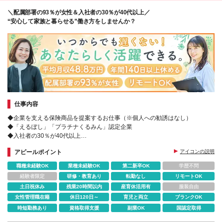
＼配属部署の93％が女性＆入社者の30％が40代以上／
“安心して家族と暮らせる”働き方をしませんか？
仕事内容
◆企業を支える保険商品を提案するお仕事（※個人への勧誘はなし）
◆「えるぼし」「プラチナくるみん」認定企業
◆入社者の30％が40代以上
◆転勤なし｜産育休復帰実績多数｜残業ほぼなし｜土日祝休み
アピールポイント
アイコンの説明
職種未経験OK
業種未経験OK
第二新卒OK
学歴不問
経験者限定
研修・教育あり
転勤なし
リモートOK
土日祝休み
残業20時間以内
産育休活用有
服装自由
女性管理職在籍
休日120日～
育児と両立
ブランクOK
時短勤務あり
資格取得支援
副業OK
国認定取得