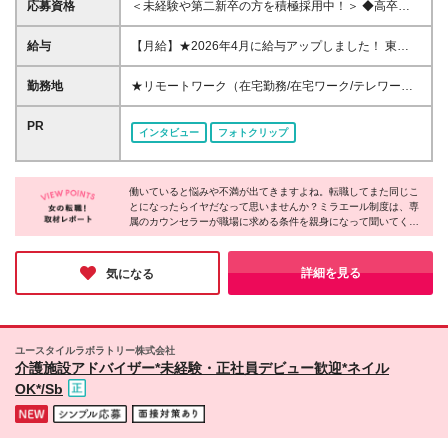
応募資格
＜未経験や第二新卒の方を積極採用中！＞ ◆高卒以
上 ◆事務経験・社会人経験がない方大歓迎 ◆初めて
の転職・第二新卒の方大歓迎 ◆転職回数不問 ◆20代
給与
【月給】★2026年4月に給与アップしました！ 東
30代活躍中！ ☆8割以上が未経験スタート♪ 私たち
京 21万0000円～ 神奈川 20万2000円～ 大阪/埼玉 19
は、今までのスキルや経験より 「やってみたい！」
万7000円～ 千葉 19万6000円～ 愛知 19万2000円～
勤務地
★リモートワーク（在宅勤務/在宅ワーク/テレワー
という気持ちを大切にしています！
奈良 18万8500円～ 兵庫 18万7500円～ 京都 18万
ク）もOK 東京都内（渋谷、六本木、丸の内、新宿、
6000円～ 茨城 18万5500円～ 静岡/岐阜 18万4500円
恵比寿、池袋、品川、秋葉原など）、神奈川、千葉、
PR
インタビュー
フォトクリップ
～ 栃木 18万2500円～ 滋賀/群馬 18万1500円～ 三
埼玉、北海道、仙台、福島、新潟、栃木、群馬、つく
重 18万500円～ 広島 17万8500円～ 石川 17万8000円
ば、長野、富山、静岡、名古屋、金沢、岐阜、三重、
～ 長野 17万7500円～ 宮城/富山/福岡 17万6500円～
滋賀、京都、大阪、神戸、奈良、広島、岡山、香川、
岡山 17万6000円～ 香川 17万5000円～ 北海道 17万
働いていると悩みや不満が出てきますよね。転職してまた同じこ
愛媛、山口、福岡、熊本、長崎、鹿児島の当社取引先
とになったらイヤだなって思いませんか？ミラエール制度は、専
4000円～ 新潟 17万3500円～ 福島 16万9500円～ 山
企業での勤務 ◆大手企業で働くチャンス！ ◆転勤な
属のカウンセラーが職場に求める条件を親身になって聞いてくれ
口/愛媛 16万8500円～ 熊本 16万5500円～ 長崎 16万
し/自宅から通える範囲で希望を考慮して決定 ◆キレ
るみたい！入社してからじゃないとわからないことに悩まされる
5000円～ 鹿児島 16万4500円～ ※3ヶ月の試用期間中
イ＆おしゃれオフィス多数 ◆駅チカで通勤に便利な
心配もなくなりそうですね。女性が長く働くために必要な要素が
も変更なし (2027年3月専・短・大新卒予定者も上記
エリアも♪ ※配属先によって異なります 【勤務地エリ
詰まった会社だと感じました！
詳細を見る
気になる
同様) 勤務エリア/東京・神奈川・千葉・埼玉・名古
アの一例】 東京都……23区内メイン 神奈川県……横
屋・大阪・京都・兵庫 ・札幌・仙台・静岡・福岡 試
浜・みなとみらい駅周辺・川崎 など 埼玉県……大
用期間6ヶ月、条件変更なし
宮・浦和 など 千葉県……千葉駅周辺・海浜幕張・
船橋 など 愛知県……伏見・栄 など 大阪府……梅
ユースタイルラボラトリー株式会社
田・淀屋橋・本町・難波 など 兵庫県……神戸市メ
介護施設アドバイザー*未経験・正社員デビュー歓迎*ネイル
イン・三ノ宮 など 福岡県……博多・天神 など
OK*/Sb