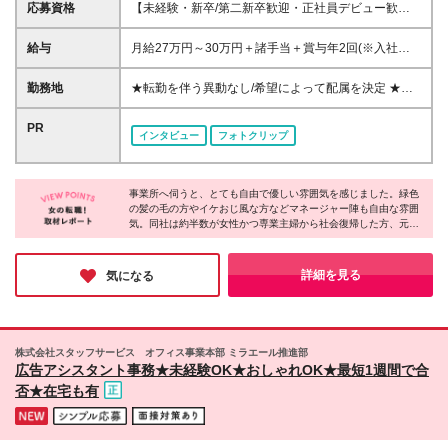
応募資格
【未経験・新卒/第二新卒歓迎・正社員デビュー歓
迎】 ◆未経験・ブランクOK ◆学歴不問 ◆スキルや経
験一切不問 ◆ブランク・無資格OK ◎「意欲重視」の
給与
月給27万円～30万円＋諸手当＋賞与年2回(※入社時期
採用をしております！ ・自分の可能性を広げていき
により1回) ※エリア・資格・経験能力を最大限考慮の
たい ・自分の気づきやアイディアを活かしたい あな
うえ決定します。 ※交通費別途全額支給(上限なし) ※
勤務地
★転勤を伴う異動なし/希望によって配属を決定 ★U
たの思い描く姿をぜひ面接で聞かせてください！
夜勤手当 ・13時間以上5000円 ・13時間未満3000円
ターン・Iターン希望者も大歓迎 ★入社前・入社後ど
(8時間勤務のショート夜勤等が対象) ※残業代100％支
ちらでも移住補助があります 首都圏や地方で働い
PR
インタビュー
フォトクリップ
給 ※試用期間約3か月（同条件） ＜昇給／年1回＞ 初
てみたい人もお気軽にご相談ください ★基本的に直
年度は期末に必ず昇給します。 ※無資格者は資格取得
行直帰 ★マイカー通勤OK・駐車場あり ★東京勤務の
で大幅なランクアップを約束 次年度からは年1回人事
場合は時短勤務が可能なエリアもございます ＜全国
考課の上で随時昇給！ ＜どうして収入アップが叶う
事業所へ伺うと、とても自由で優しい雰囲気を感じました。緑色
＞ 北海道/岩手※/宮城/福島/茨城/栃木/群馬/埼玉/千葉/
の髪の毛の方やイケおじ風な方などマネージャー陣も自由な雰囲
の？＞ 全国で活躍中のスタッフは5600人以上。8割が
東京/神奈川/新潟/長野/岐阜/静岡/愛知/京都/大阪/兵庫/
気。同社は約半数が女性かつ専業主婦から社会復帰した方、元フ
介護未経験からの入社ですが、 着実に収入アップを
奈良※/和歌山/岡山※/広島/福岡/長崎※/熊本※/大分※/鹿
リーターなど20～60代まで幅広い年代の方が活躍しています。一
叶えています。 その秘密は、【IT×介護】と【ニーズ
児島※の介護関連施設 （※印のエリアは経験者のみ採
人ひとり働き方を柔軟に調整したり、本人の適性や頑張りで昇
の絶えない介護・福祉事業】に特化しているからで
用中です） ※定例会・ミーティングはリモート実施／
給・昇格を目指せる体制を整えたりと、長く働ける制度が充実！
詳細を見る
気になる
す。 ITでシフト管理や事務作業の無駄を省き、生み出
未経験から理想のキャリアを叶えられるのが魅力です♪
月1回 ※研修はオンライン、または近隣カレッジ施設
した利益をしっかり還元。 また、高齢化社会におい
にて実施の場合あり 【東京本社】 東京都中野区本町
て福祉・介護のニーズは非常に高く、国からも重要視
1-32-2 ハーモニータワー18階 ※当社の正社員とし
されている安定分野です。 社会から求められる「介
て入社し、契約施設へ出向し勤務していただきます。
株式会社スタッフサービス オフィス事業本部 ミラエール推進部
在価値の高い仕事」だからこそ、高い水準の待遇を実
※受動喫煙対策：屋内原則禁煙 ●以下の【勤務地一
広告アシスタント事務★未経験OK★おしゃれOK★最短1週間で合
現できています。 ※以下の【勤務地別給与】はあくま
覧】はあくまでも例の一部です。勤務地の希望は面談
否★在宅も有
でも例の一部です。勤務地の希望は面談時にお伝えく
時にお伝えください。 (変更の範囲)上記を除く当社関
ださい。
連勤務地