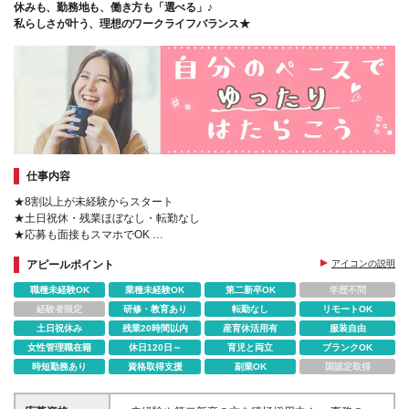
休みも、勤務地も、働き方も「選べる」♪
私らしさが叶う、理想のワークライフバランス★
仕事内容
★8割以上が未経験からスタート
★土日祝休・残業ほぼなし・転勤なし
★応募も面接もスマホでOK
★履歴書も職務経歴書も必要なし
アピールポイント
アイコンの説明
★Web面接1回・最短1週間で合否
★基礎から学べる無料の研修制度
職種未経験OK
業種未経験OK
第二新卒OK
学歴不問
経験者限定
研修・教育あり
転勤なし
リモートOK
土日祝休み
残業20時間以内
産育休活用有
服装自由
女性管理職在籍
休日120日～
育児と両立
ブランクOK
時短勤務あり
資格取得支援
副業OK
国認定取得