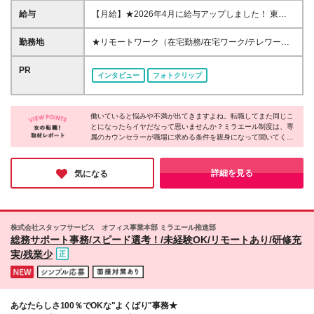
の転職・第二新卒の方大歓迎 ◆転職回数不問 ◆20代
給与
【月給】★2026年4月に給与アップしました！ 東
30代活躍中！ ☆8割以上が未経験スタート♪ 私たち
京 21万0000円～ 神奈川 20万2000円～ 大阪/埼玉 19
は、今までのスキルや経験より 「やってみたい！」
万7000円～ 千葉 19万6000円～ 愛知 19万2000円～
勤務地
★リモートワーク（在宅勤務/在宅ワーク/テレワー
という気持ちを大切にしています！
奈良 18万8500円～ 兵庫 18万7500円～ 京都 18万
ク）もOK 東京都内（渋谷、六本木、丸の内、新宿、
6000円～ 茨城 18万5500円～ 静岡/岐阜 18万4500円
恵比寿、池袋、品川、秋葉原など）、神奈川、千葉、
PR
インタビュー
フォトクリップ
～ 栃木 18万2500円～ 滋賀/群馬 18万1500円～ 三
埼玉、北海道、仙台、福島、新潟、栃木、群馬、つく
重 18万500円～ 広島 17万8500円～ 石川 17万8000円
ば、長野、富山、静岡、名古屋、金沢、岐阜、三重、
～ 長野 17万7500円～ 宮城/富山/福岡 17万6500円～
滋賀、京都、大阪、神戸、奈良、広島、岡山、香川、
岡山 17万6000円～ 香川 17万5000円～ 北海道 17万
働いていると悩みや不満が出てきますよね。転職してまた同じこ
愛媛、山口、福岡、熊本、長崎、鹿児島の当社取引先
とになったらイヤだなって思いませんか？ミラエール制度は、専
4000円～ 新潟 17万3500円～ 福島 16万9500円～ 山
企業での勤務 ◆大手企業で働くチャンス！ ◆転勤な
属のカウンセラーが職場に求める条件を親身になって聞いてくれ
口/愛媛 16万8500円～ 熊本 16万5500円～ 長崎 16万
し/自宅から通える範囲で希望を考慮して決定 ◆キレ
るみたい！入社してからじゃないとわからないことに悩まされる
5000円～ 鹿児島 16万4500円～ ※3ヶ月の試用期間中
イ＆おしゃれオフィス多数 ◆駅チカで通勤に便利な
心配もなくなりそうですね。女性が長く働くために必要な要素が
も変更なし (2027年3月専・短・大新卒予定者も上記
エリアも♪ ※配属先によって異なります 【勤務地エリ
詰まった会社だと感じました！
詳細を見る
気になる
同様) 勤務エリア/東京・神奈川・千葉・埼玉・名古
アの一例】 東京都……23区内メイン 神奈川県……横
屋・大阪・京都・兵庫 ・札幌・仙台・静岡・福岡 試
浜・みなとみらい駅周辺・川崎 など 埼玉県……大
用期間6ヶ月、条件変更なし
宮・浦和 など 千葉県……千葉駅周辺・海浜幕張・
船橋 など 愛知県……伏見・栄 など 大阪府……梅
株式会社スタッフサービス オフィス事業本部 ミラエール推進部
田・淀屋橋・本町・難波 など 兵庫県……神戸市メ
総務サポート事務/スピード選考！/未経験OK/リモートあり/研修充
イン・三ノ宮 など 福岡県……博多・天神 など
実/残業少
あなたらしさ100％でOKな"よくばり"事務★