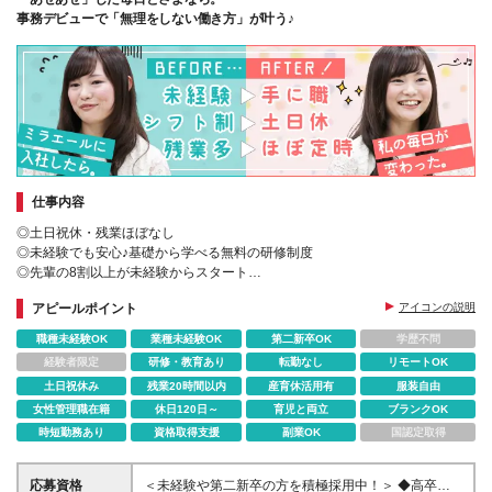
事務デビューで「無理をしない働き方」が叶う♪
仕事内容
◎土日祝休・残業ほぼなし
◎未経験でも安心♪基礎から学べる無料の研修制度
◎先輩の8割以上が未経験からスタート
◎あなた専属のキャリアカウンセラーがしっかりサポート
アピールポイント
アイコンの説明
職種未経験OK
業種未経験OK
第二新卒OK
学歴不問
経験者限定
研修・教育あり
転勤なし
リモートOK
土日祝休み
残業20時間以内
産育休活用有
服装自由
女性管理職在籍
休日120日～
育児と両立
ブランクOK
時短勤務あり
資格取得支援
副業OK
国認定取得
応募資格
＜未経験や第二新卒の方を積極採用中！＞ ◆高卒以