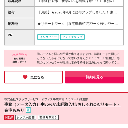
応募資格
＜未経験や第二新卒の方を積極採用中！＞ 事務の経
験は入社時には不要！未経験から一人前に育てます。
◆高卒以上 ◆初めての転職・第二新卒の方大歓迎 ◆
給与
【月給】★2026年4月に給与アップしました！ 東
転職回数不問 ◆20代30代活躍中！ ☆8割以上が未経
京 21万0000円～ 神奈川 20万2000円～ 大阪/埼玉 19
験スタート♪ 私たちは、今までのスキルや経験より
万7000円～ 千葉 19万6000円～ 愛知 19万2000円～
勤務地
★リモートワーク（在宅勤務/在宅ワーク/テレワー
「やってみたい！」という気持ちを大切にしていま
奈良 18万8500円～ 兵庫 18万7500円～ 京都 18万
ク）もOK 東京都内（渋谷、六本木、丸の内、新宿、
す！
6000円～ 茨城 18万5500円～ 静岡/岐阜 18万4500円
恵比寿、池袋、品川、秋葉原など）、神奈川、千葉、
PR
インタビュー
フォトクリップ
～ 栃木 18万2500円～ 滋賀/群馬 18万1500円～ 三
埼玉、北海道、仙台、福島、新潟、栃木、群馬、つく
重 18万500円～ 広島 17万8500円～ 石川 17万8000円
ば、長野、富山、静岡、名古屋、金沢、岐阜、三重、
～ 長野 17万7500円～ 宮城/富山/福岡 17万6500円～
滋賀、京都、大阪、神戸、奈良、広島、岡山、香川、
岡山 17万6000円～ 香川 17万5000円～ 北海道 17万
働いていると悩みや不満が出てきますよね。転職してまた同じこ
愛媛、山口、福岡、熊本、長崎、鹿児島の当社取引先
とになったらイヤだなって思いませんか？ミラエール制度は、専
4000円～ 新潟 17万3500円～ 福島 16万9500円～ 山
企業での勤務 ◆大手企業で働くチャンス！ ◆転勤な
属のカウンセラーが職場に求める条件を親身になって聞いてくれ
口/愛媛 16万8500円～ 熊本 16万5500円～ 長崎 16万
し/自宅から通える範囲で希望を考慮して決定 ◆キレ
るみたい！入社してからじゃないとわからないことに悩まされる
5000円～ 鹿児島 16万4500円～ ※3ヶ月の試用期間中
イ＆おしゃれオフィス多数 ◆駅チカで通勤に便利な
心配もなくなりそうですね。女性が長く働くために必要な要素が
も変更なし (2027年3月専・短・大新卒予定者も上記
エリアも♪ ※配属先によって異なります 【勤務地エリ
詰まった会社だと感じました！
詳細を見る
気になる
同様) 勤務エリア/東京・神奈川・千葉・埼玉・名古
アの一例】 東京都……23区内メイン 神奈川県……横
屋・大阪・京都・兵庫 ・札幌・仙台・静岡・福岡 試
浜・みなとみらい駅周辺・川崎 など 埼玉県……大
用期間6ヶ月、条件変更なし
宮・浦和 など 千葉県……千葉駅周辺・海浜幕張・
船橋 など 愛知県……伏見・栄 など 大阪府……梅
株式会社スタッフサービス オフィス事業本部 ミラエール推進部
田・淀屋橋・本町・難波 など 兵庫県……神戸市メ
事務（データ入力）◆85%が未経験入社/おしゃれOK/リモート・
イン・三ノ宮 など 福岡県……博多・天神 など
在宅もあり