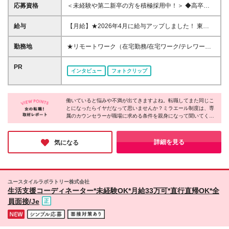
応募資格
＜未経験や第二新卒の方を積極採用中！＞ ◆高卒以
上 ◆事務経験・社会人経験がない方大歓迎 ◆初めて
の転職・第二新卒の方大歓迎 ◆転職回数不問 ◆20代
給与
【月給】★2026年4月に給与アップしました！ 東
30代活躍中！ ★大事なのは意欲！今は未経験も全く
京 21万0000円～ 神奈川 20万2000円～ 大阪/埼玉 19
問題ありません！ あなたの「やってみたい！」とい
万7000円～ 千葉 19万6000円～ 愛知 19万2000円～
勤務地
★リモートワーク（在宅勤務/在宅ワーク/テレワー
う気持ちを大切にして育てていきます◎
奈良 18万8500円～ 兵庫 18万7500円～ 京都 18万
ク）もOK 東京都内（渋谷、六本木、丸の内、新宿、
6000円～ 茨城 18万5500円～ 静岡/岐阜 18万4500円
恵比寿、池袋、品川、秋葉原など）、神奈川、千葉、
PR
インタビュー
フォトクリップ
～ 栃木 18万2500円～ 滋賀/群馬 18万1500円～ 三
埼玉、北海道、仙台、福島、新潟、栃木、群馬、つく
重 18万500円～ 広島 17万8500円～ 石川 17万8000円
ば、長野、富山、静岡、名古屋、金沢、岐阜、三重、
～ 長野 17万7500円～ 宮城/富山/福岡 17万6500円～
滋賀、京都、大阪、神戸、奈良、広島、岡山、香川、
岡山 17万6000円～ 香川 17万5000円～ 北海道 17万
働いていると悩みや不満が出てきますよね。転職してまた同じこ
愛媛、山口、福岡、熊本、長崎、鹿児島の当社取引先
とになったらイヤだなって思いませんか？ミラエール制度は、専
4000円～ 新潟 17万3500円～ 福島 16万9500円～ 山
企業での勤務 ◆大手企業で働くチャンス！ ◆転勤な
属のカウンセラーが職場に求める条件を親身になって聞いてくれ
口/愛媛 16万8500円～ 熊本 16万5500円～ 長崎 16万
し/自宅から通える範囲で希望を考慮して決定 ◆キレ
るみたい！入社してからじゃないとわからないことに悩まされる
5000円～ 鹿児島 16万4500円～ ※3ヶ月の試用期間中
イ＆おしゃれオフィス多数 ◆駅チカで通勤に便利な
心配もなくなりそうですね。女性が長く働くために必要な要素が
も変更なし (2027年3月専・短・大新卒予定者も上記
エリアも♪ ※配属先によって異なります 【勤務地エリ
詰まった会社だと感じました！
詳細を見る
気になる
同様) 勤務エリア/東京・神奈川・千葉・埼玉・名古
アの一例】 東京都……23区内メイン 神奈川県……横
屋・大阪・京都・兵庫 ・札幌・仙台・静岡・福岡 試
浜・みなとみらい駅周辺・川崎 など 埼玉県……大
用期間6ヶ月、条件変更なし
宮・浦和 など 千葉県……千葉駅周辺・海浜幕張・
船橋 など 愛知県……伏見・栄 など 大阪府……梅
ユースタイルラボラトリー株式会社
田・淀屋橋・本町・難波 など 兵庫県……神戸市メ
生活支援コーディネーター*未経験OK*月給33万可*直行直帰OK*全
イン・三ノ宮 など 福岡県……博多・天神 など
員面接/Je