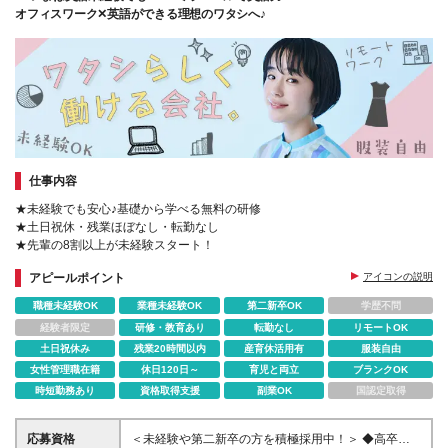
オフィスワーク✕英語ができる理想のワタシへ♪
仕事内容
★未経験でも安心♪基礎から学べる無料の研修
★土日祝休・残業ほぼなし・転勤なし
★先輩の8割以上が未経験スタート！
アピールポイント
アイコンの説明
職種未経験OK
業種未経験OK
第二新卒OK
学歴不問
経験者限定
研修・教育あり
転勤なし
リモートOK
土日祝休み
残業20時間以内
産育休活用有
服装自由
女性管理職在籍
休日120日～
育児と両立
ブランクOK
時短勤務あり
資格取得支援
副業OK
国認定取得
応募資格
＜未経験や第二新卒の方を積極採用中！＞ ◆高卒以