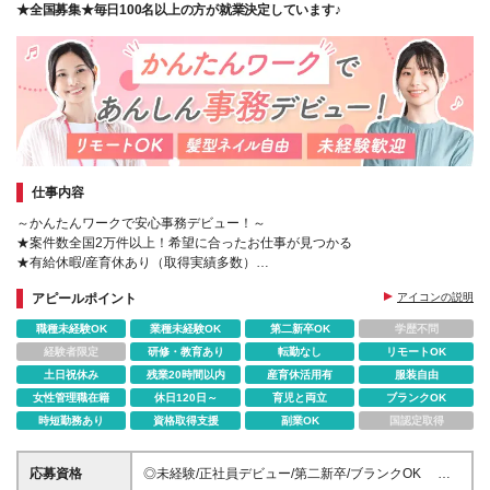
★全国募集★毎日100名以上の方が就業決定しています♪
仕事内容
～かんたんワークで安心事務デビュー！～
★案件数全国2万件以上！希望に合ったお仕事が見つかる
★有給休暇/産育休あり（取得実績多数）
★コーディネーター&営業担当があなたをサポート
アピールポイント
アイコンの説明
職種未経験OK
業種未経験OK
第二新卒OK
学歴不問
経験者限定
研修・教育あり
転勤なし
リモートOK
土日祝休み
残業20時間以内
産育休活用有
服装自由
女性管理職在籍
休日120日～
育児と両立
ブランクOK
時短勤務あり
資格取得支援
副業OK
国認定取得
応募資格
◎未経験/正社員デビュー/第二新卒/ブランクOK ◎