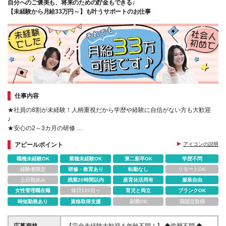
自分へのご褒美も、将来のための貯金もできる♪
【未経験から月給33万円～】も叶うサポートのお仕事
仕事内容
★社員の8割が未経験！人柄重視だから学歴や経験に自信がない方も大歓迎
♪
★安心の2～3カ月の研修
★手に職付けて長く働ける環境です♪
アピールポイント
アイコンの説明
★国家資格も取得できる無料サポートあり！
★服装･髪型･髪色自由
職種未経験OK
業種未経験OK
第二新卒OK
学歴不問
経験者限定
研修・教育あり
転勤なし
リモートOK
土日祝休み
残業20時間以内
産育休活用有
服装自由
女性管理職在籍
休日120日～
育児と両立
ブランクOK
時短勤務あり
資格取得支援
副業OK
国認定取得
応募資格
【完全未経験大歓迎＆年齢不問！】 ◆学歴不問 ◆第