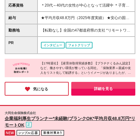
応募資格
＊20代～40代の女性が中心となって活躍中 ＊子育て
しながら働く方も多数在籍 ＊未経験者も歓迎 ◆高卒
以上 ◆社会人経験をお持ちの方 - 業界・業種・職種・
給与
★平均月収48.8万円（2025年度実績） ★安心の固定
経験年数は問いません。 «こんな方が応募＆入社して
給＋賞与年2回＋インセンティブ！手当も充実 月給21
います！» ◇無理のない働き方をしたい …お客さま先
万円～23万円＋諸手当＋インセンティブ＋賞与年2回
勤務地
【転勤なし】全国の47都道府県の支社 *リモートワー
への直行直帰OK！17時には退勤できます。 また、
※給与は税込定例給与です。賞与は含みません。 ※約
クまたはシェアオフィスを活用した柔軟な働き方が可
オンライン商談の実施やシェアオフィスの活用などで
3週間の研修期間中は日当8000円を支給いたします。
能 *お住まいや希望に合わせて配属 *U・Iターン歓迎 *
PR
業務効率も高められます。 ◇子育てとの両立を目指
インタビュー
フォトクリップ
※単発的な売上評価だけでなく、日々の頑張りや成果
ご自身の都合で転居が必要になった場合の異動も可能
したい …妊婦さん向けの支援や子育てとの両立を支
をきちんと給与に反映するシステムをとっています。
★リモートワークについて リモートワークのインフ
える制度を 多数ご用意しています。 ◇納得がいく
※インセンティブは、営業実績に比例した年2回の賞
ラ（PC・携帯の無料貸与）・教育体制が充実してい
収入がほしい …平均月収は48.8万円。 賞与も年2回
与に反映されます。 ◆東京・神奈川・千葉・埼玉・
【17時退社】【産育休取得実績多数】【プラチナくるみん認定】
ます。当社では、お客さまのご要望に応じて、訪問・
別途支給しています！ ◇就業ブランクを経て復帰し
など、働きやすい環境が整っている同社。「保険業界＝親戚や友
愛知（一部）・京都・大阪・兵庫（一部）：月給23万
対面による面談や非接触型のWeb面談も実施してお
たい …3年間の育成期間を設けています。 各種研修
人をリスト化して勧誘する」というイメージがありましたが、実
円以上 ◆静岡（一部）・三重・岐阜：月給22万円以
り、「ハイブリッドな営業スタイル」を推進！ ★直
際は知人へのアプローチは一切不要とのこと。会社全体で女性の
でいちからサポートします♪
上 ◆上記以外の地域：月給21万円以上
行直帰OK 自宅からお客さま企業に直接訪問したり、
活躍を後押ししており、女性がイキイキと活躍されていました！
滞在が長くなり遅くなった際は直接帰宅も可能です。
無理なく自分らしく働ける仕組みがあり、ライフステージが変わ
詳細を見る
気になる
っても安心して働き続けられる環境に魅力を感じました◎
子育てに配慮した柔軟な出退勤制度を取り入れていま
す。 ＜募集エリア＞ ◆北海道・東北：北海道/青森/宮
城/岩手/秋田/山形/福島 ◆首都圏：東京/千葉/神奈川/埼
玉 ◆関信越：栃木/群馬/茨城/長野/新潟/山梨 ◆東海・
大同生命保険株式会社
北陸：三重/愛知/静岡/岐阜/石川/富山/福井 ◆近畿：大
企業福利厚生プランナー*未経験/ブランクOK*平均月収48.8万円*リ
阪：奈良/京都/兵庫/和歌山/滋賀 ◆中国・四国：広島/
モートOK
島根/岡山/鳥取/山口/香川/徳島/高知/愛媛 ◆九州・沖
縄：福岡/長崎/佐賀/熊本/鹿児島/大分/宮崎/沖縄 (変更
の範囲)上記を除く当社関連勤務地