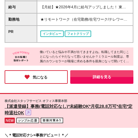
上 ◆事務経験・社会人経験がない方大歓迎 ◆初めて
の転職の方大歓迎 ◆転職回数不問 ◆20代30代活躍
給与
【月給】★2026年4月に給与アップしました！ 東
中！ ☆8割以上が未経験スタート♪ 無料研修や専属キ
京 21万0000円～ 神奈川 20万2000円～ 大阪/埼玉 19
ャリアカウンセラーなどサポート体制◎ 私たちは今
万7000円～ 千葉 19万6000円～ 愛知 19万2000円～
勤務地
★リモートワーク（在宅勤務/在宅ワーク/テレワー
までのスキルや経験よりあなたの「やってみたい」を
奈良 18万8500円～ 兵庫 18万7500円～ 京都 18万
ク）もOK 東京都内（渋谷、六本木、丸の内、新宿、
大切にしています
6000円～ 茨城 18万5500円～ 静岡/岐阜 18万4500円
恵比寿、池袋、品川、秋葉原など）、神奈川、千葉、
PR
インタビュー
フォトクリップ
～ 栃木 18万2500円～ 滋賀/群馬 18万1500円～ 三
埼玉、北海道、仙台、福島、新潟、栃木、群馬、つく
重 18万500円～ 広島 17万8500円～ 石川 17万8000円
ば、長野、富山、静岡、名古屋、金沢、岐阜、三重、
～ 長野 17万7500円～ 宮城/富山/福岡 17万6500円～
滋賀、京都、大阪、神戸、奈良、広島、岡山、香川、
岡山 17万6000円～ 香川 17万5000円～ 北海道 17万
働いていると悩みや不満が出てきますよね。転職してまた同じこ
愛媛、山口、福岡、熊本、長崎、鹿児島の当社取引先
とになったらイヤだなって思いませんか？ミラエール制度は、専
4000円～ 新潟 17万3500円～ 福島 16万9500円～ 山
企業での勤務 ◆大手企業で働くチャンス！ ◆転勤な
属のカウンセラーが職場に求める条件を親身になって聞いてくれ
口/愛媛 16万8500円～ 熊本 16万5500円～ 長崎 16万
し/自宅から通える範囲で希望を考慮して決定 ◆キレ
るみたい！入社してからじゃないとわからないことに悩まされる
5000円～ 鹿児島 16万4500円～ ※3ヶ月の試用期間中
イ＆おしゃれオフィス多数 ◆駅チカで通勤に便利な
心配もなくなりそうですね。女性が長く働くために必要な要素が
も変更なし (2027年3月専・短・大新卒予定者も上記
エリアも♪ ※配属先によって異なります 【勤務地エリ
詰まった会社だと感じました！
詳細を見る
気になる
同様) 勤務エリア/東京・神奈川・千葉・埼玉・名古
アの一例】 東京都……23区内メイン 神奈川県……横
屋・大阪・京都・兵庫 ・札幌・仙台・静岡・福岡 試
浜・みなとみらい駅周辺・川崎 など 埼玉県……大
用期間6ヶ月、条件変更なし
宮・浦和 など 千葉県……千葉駅周辺・海浜幕張・
船橋 など 愛知県……伏見・栄 など 大阪府……梅
株式会社スタッフサービス オフィス事業本部
田・淀屋橋・本町・難波 など 兵庫県……神戸市メ
【派遣登録】事務(電話対応なし)*未経験OK*月収28.8万可*在宅*定
イン・三ノ宮 など 福岡県……博多・天神 など
時退社OK
＼＊電話対応ナシ×事務デビュー！＊／