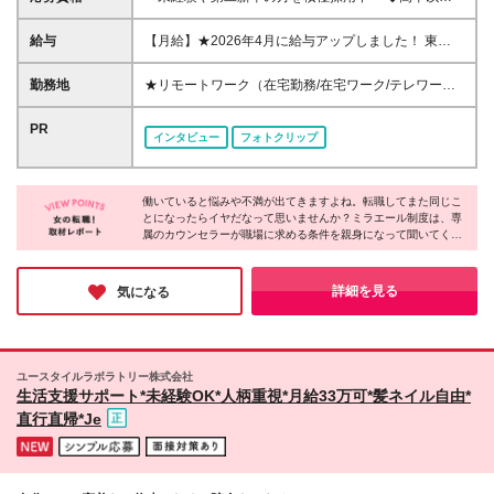
◆美容に関わる仕事がしたい・オシャレが好きな方大
歓迎 ◆事務経験・社会人経験がない方大歓迎 ◆初め
給与
【月給】★2026年4月に給与アップしました！ 東
ての転職の方大歓迎 ◆転職回数不問 ◆20代30代活躍
京 21万0000円～ 神奈川 20万2000円～ 大阪/埼玉 19
中！ ☆8割以上が未経験スタート♪ 私たちは今までの
万7000円～ 千葉 19万6000円～ 愛知 19万2000円～
勤務地
★リモートワーク（在宅勤務/在宅ワーク/テレワー
スキルや経験より あなたの「やってみたい」を大切
奈良 18万8500円～ 兵庫 18万7500円～ 京都 18万
ク）もOK 東京都内（渋谷、六本木、丸の内、新宿、
にしています
6000円～ 茨城 18万5500円～ 静岡/岐阜 18万4500円
恵比寿、池袋、品川、秋葉原など）、神奈川、千葉、
PR
インタビュー
フォトクリップ
～ 栃木 18万2500円～ 滋賀/群馬 18万1500円～ 三
埼玉、北海道、仙台、福島、新潟、栃木、群馬、つく
重 18万500円～ 広島 17万8500円～ 石川 17万8000円
ば、長野、富山、静岡、名古屋、金沢、岐阜、三重、
～ 長野 17万7500円～ 宮城/富山/福岡 17万6500円～
滋賀、京都、大阪、神戸、奈良、広島、岡山、香川、
岡山 17万6000円～ 香川 17万5000円～ 北海道 17万
働いていると悩みや不満が出てきますよね。転職してまた同じこ
愛媛、山口、福岡、熊本、長崎、鹿児島の当社取引先
とになったらイヤだなって思いませんか？ミラエール制度は、専
4000円～ 新潟 17万3500円～ 福島 16万9500円～ 山
企業での勤務 ◆大手企業で働くチャンス！ ◆転勤な
属のカウンセラーが職場に求める条件を親身になって聞いてくれ
口/愛媛 16万8500円～ 熊本 16万5500円～ 長崎 16万
し/自宅から通える範囲で希望を考慮して決定 ◆キレ
るみたい！入社してからじゃないとわからないことに悩まされる
5000円～ 鹿児島 16万4500円～ ※3ヶ月の試用期間中
イ＆おしゃれオフィス多数 ◆駅チカで通勤に便利な
心配もなくなりそうですね。女性が長く働くために必要な要素が
も変更なし (2027年3月専・短・大新卒予定者も上記
エリアも♪ ※配属先によって異なります 【勤務地エリ
詰まった会社だと感じました！
詳細を見る
気になる
同様) 勤務エリア/東京・神奈川・千葉・埼玉・名古
アの一例】 東京都……23区内メイン 神奈川県……横
屋・大阪・京都・兵庫 ・札幌・仙台・静岡・福岡 試
浜・みなとみらい駅周辺・川崎 など 埼玉県……大
用期間6ヶ月、条件変更なし
宮・浦和 など 千葉県……千葉駅周辺・海浜幕張・
船橋 など 愛知県……伏見・栄 など 大阪府……梅
ユースタイルラボラトリー株式会社
田・淀屋橋・本町・難波 など 兵庫県……神戸市メ
生活支援サポート*未経験OK*人柄重視*月給33万可*髪ネイル自由*
イン・三ノ宮 など 福岡県……博多・天神 など
直行直帰*Je