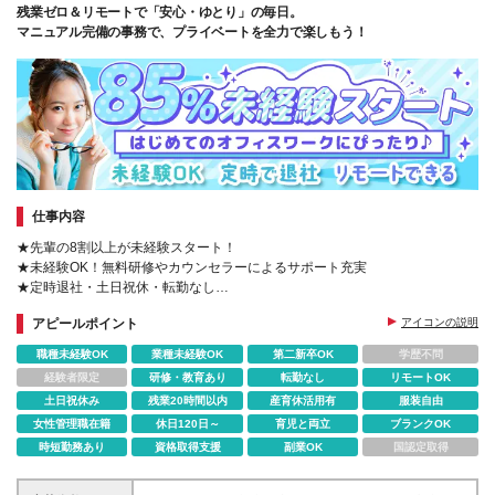
残業ゼロ＆リモートで「安心・ゆとり」の毎日。
マニュアル完備の事務で、プライベートを全力で楽しもう！
仕事内容
★先輩の8割以上が未経験スタート！
★未経験OK！無料研修やカウンセラーによるサポート充実
★定時退社・土日祝休・転勤なし
★初めてさん大歓迎！かんたん事務
アピールポイント
アイコンの説明
職種未経験OK
業種未経験OK
第二新卒OK
学歴不問
経験者限定
研修・教育あり
転勤なし
リモートOK
土日祝休み
残業20時間以内
産育休活用有
服装自由
女性管理職在籍
休日120日～
育児と両立
ブランクOK
時短勤務あり
資格取得支援
副業OK
国認定取得