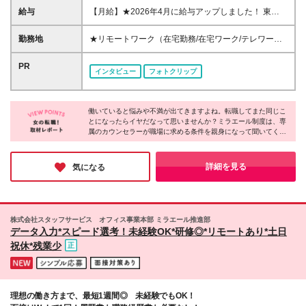
の転職・第二新卒の方大歓迎 ◆転職回数不問 ◆20代
給与
【月給】★2026年4月に給与アップしました！ 東
30代活躍中！ ☆8割以上が未経験スタート♪ 私たち
京 21万0000円～ 神奈川 20万2000円～ 大阪/埼玉 19
は、今までのスキルや経験より 「やってみたい！」
万7000円～ 千葉 19万6000円～ 愛知 19万2000円～
勤務地
★リモートワーク（在宅勤務/在宅ワーク/テレワー
という気持ちを大切にしています！
奈良 18万8500円～ 兵庫 18万7500円～ 京都 18万
ク）もOK 東京都内（渋谷、六本木、丸の内、新宿、
6000円～ 茨城 18万5500円～ 静岡/岐阜 18万4500円
恵比寿、池袋、品川、秋葉原など）、神奈川、千葉、
PR
インタビュー
フォトクリップ
～ 栃木 18万2500円～ 滋賀/群馬 18万1500円～ 三
埼玉、北海道、仙台、福島、新潟、栃木、群馬、つく
重 18万500円～ 広島 17万8500円～ 石川 17万8000円
ば、長野、富山、静岡、名古屋、金沢、岐阜、三重、
～ 長野 17万7500円～ 宮城/富山/福岡 17万6500円～
滋賀、京都、大阪、神戸、奈良、広島、岡山、香川、
岡山 17万6000円～ 香川 17万5000円～ 北海道 17万
働いていると悩みや不満が出てきますよね。転職してまた同じこ
愛媛、山口、福岡、熊本、長崎、鹿児島の当社取引先
とになったらイヤだなって思いませんか？ミラエール制度は、専
4000円～ 新潟 17万3500円～ 福島 16万9500円～ 山
企業での勤務 ◆大手企業で働くチャンス！ ◆転勤な
属のカウンセラーが職場に求める条件を親身になって聞いてくれ
口/愛媛 16万8500円～ 熊本 16万5500円～ 長崎 16万
し/自宅から通える範囲で希望を考慮して決定 ◆キレ
るみたい！入社してからじゃないとわからないことに悩まされる
5000円～ 鹿児島 16万4500円～ ※3ヶ月の試用期間中
イ＆おしゃれオフィス多数 ◆駅チカで通勤に便利な
心配もなくなりそうですね。女性が長く働くために必要な要素が
も変更なし (2027年3月専・短・大新卒予定者も上記
エリアも♪ ※配属先によって異なります 【勤務地エリ
詰まった会社だと感じました！
詳細を見る
気になる
同様) 勤務エリア/東京・神奈川・千葉・埼玉・名古
アの一例】 東京都……23区内メイン 神奈川県……横
屋・大阪・京都・兵庫 ・札幌・仙台・静岡・福岡 試
浜・みなとみらい駅周辺・川崎 など 埼玉県……大
用期間6ヶ月、条件変更なし
宮・浦和 など 千葉県……千葉駅周辺・海浜幕張・
船橋 など 愛知県……伏見・栄 など 大阪府……梅
株式会社スタッフサービス オフィス事業本部 ミラエール推進部
田・淀屋橋・本町・難波 など 兵庫県……神戸市メ
データ入力*スピード選考！未経験OK*研修◎*リモートあり*土日
イン・三ノ宮 など 福岡県……博多・天神 など
祝休*残業少
理想の働き方まで、最短1週間◎ 未経験でもOK！