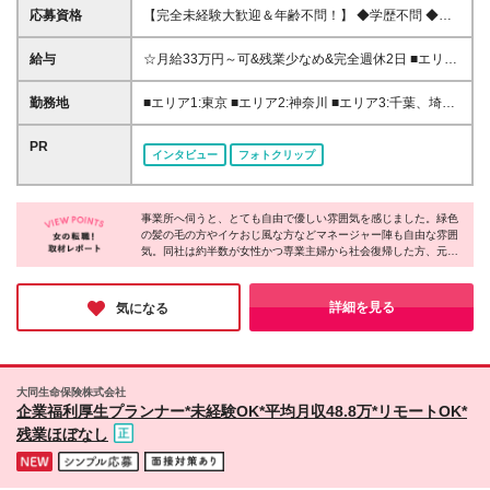
応募資格
【完全未経験大歓迎＆年齢不問！】 ◆学歴不問 ◆第
二新卒、ブランク、無資格の方歓迎 ◆人柄重視の採
用 先輩の80％は未経験からスタートしています！ 学
給与
☆月給33万円～可&残業少なめ&完全週休2日 ■エリア
歴や経歴に自信がない、という方も大歓迎です。
1:月給33万円～45万円 ■エリア2:月給32万円～45万円
【一部エリアは日勤のみの勤務も可能！】 日勤のみ
■エリア3:月給31万円～45万円 ■エリア4,5:月給30万
勤務地
■エリア1:東京 ■エリア2:神奈川 ■エリア3:千葉、埼
勤務の給与額は以下です。 募集エリアにより給与が
円～41万円 ■エリア6:月給28万円～45万円 ※エリア
玉、愛知、大阪、兵庫 ■エリア4:滋賀、京都、広島、
異なりますので、詳細は応募時にご確認ください。
により給与が異なります。詳細は応募時や勤務地別詳
福岡 ■エリア5:北海道、宮城、福島、茨城、栃木、群
PR
東京:月給29万円～30万円 神奈川:月給27万円～28万
インタビュー
フォトクリップ
細欄をご確認下さい。 ※試用期間2カ月(同条件) ※残
馬、新潟、富山、山梨、長野、岐阜、静岡、三重、奈
円 埼玉、千葉、大阪、愛知:月給27万円～28万円 滋
業代全額支給 ＜各種手当＞ ■資格手当:最大3万3000
良、和歌山、岡山、山口、香川、徳島、長崎 ■エリア
賀、京都:月給26万円～27万円 北海道、北関東、甲信
円 ■職務手当:5.5万～8.5万円 ■業績手当:1.8万円 ■居
6:青森、岩手、秋田、山形、愛媛、高知、佐賀、熊
越、静岡、岐阜、岡山:月給25万円～26万円 山形:月給
住支援特別手当:月2万円(東京・神奈川一部) ■夜勤手
事業所へ伺うと、とても自由で優しい雰囲気を感じました。緑色
本、大分、宮崎、鹿児島、沖縄 ★転勤を伴う異動な
24万円～25万円
の髪の毛の方やイケおじ風な方などマネージャー陣も自由な雰囲
当:1回5千円(※月16回で8万) ・初期費用会社負担等の
し ★基本的に直行直帰です。 ★希望によって配属を
気。同社は約半数が女性かつ専業主婦から社会復帰した方、元フ
移住支援、UIターン転勤希望者への1年間支援あり 全
決定致します。 ★上京・UIターン移住支援あり 神奈
リーターなど20～60代まで幅広い年代の方が活躍しています。一
国で5600名超の8割が未経験から収入UP！ 秘密は
川、山梨、三重、滋賀は無料の社員寮もあり！ ★特
人ひとり働き方を柔軟に調整したり、本人の適性や頑張りで昇
【IT×介護】と【重度訪問の専門ケア】への特化で
に沖縄・宮崎・香川では積極採用中！ ★オープニン
給・昇格を目指せる体制を整えたりと、長く働ける制度が充実！
詳細を見る
気になる
す。 ITでムダを徹底削減し社員へ還元しています。
未経験から理想のキャリアを叶えられるのが魅力です♪
グスタッフ募集もあり！ 詳細勤務地は、応募・選考
欄の関連リンクにある 【勤務地詳細はコチラ！】を
クリックしてください！ ※データが重いため、開いた
ままお待ちください (変更の範囲)上記を除く当社関連
大同生命保険株式会社
勤務地
企業福利厚生プランナー*未経験OK*平均月収48.8万*リモートOK*
残業ほぼなし