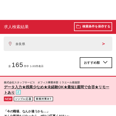
求人検索結果
検索条件を保存する
＞
奈良県
165
全
件中 1-30件表示
株式会社スタッフサービス オフィス事業本部 ミラエール推進部
データ入力★残業少なめ★未経験OK★最短1週間で合否★リモー
トあり
「今の職場、なんか違うかも…」