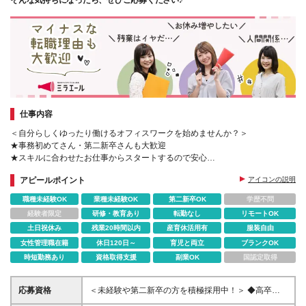
そんな気持ちになったら、ぜひご応募ください♪
仕事内容
＜自分らしくゆったり働けるオフィスワークを始めませんか？＞
★事務初めてさん・第二新卒さんも大歓迎
★スキルに合わせたお仕事からスタートするので安心
★ワークライフバランス抜群★定時帰り＆土日祝休
アピールポイント
アイコンの説明
職種未経験OK
業種未経験OK
第二新卒OK
学歴不問
経験者限定
研修・教育あり
転勤なし
リモートOK
土日祝休み
残業20時間以内
産育休活用有
服装自由
女性管理職在籍
休日120日～
育児と両立
ブランクOK
時短勤務あり
資格取得支援
副業OK
国認定取得
応募資格
＜未経験や第二新卒の方を積極採用中！＞ ◆高卒以
上 ◆事務経験・社会人経験がない方大歓迎 ◆初めて