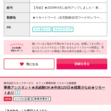
上 ◆事務経験・社会人経験がない方も歓迎 ◆初めて
の転職・第二新卒の方大歓迎 ◆英語スキル・英語資
給与
【月給】★2026年4月に給与アップしました！ 東
格不問 ◆転職回数不問 ◆20代30代活躍中！ ☆8割以
京 21万0000円～ 神奈川 20万2000円～ 大阪/埼玉 19
上が未経験スタート♪ 私たちは、今までのスキルや経
万7000円～ 千葉 19万6000円～ 愛知 19万2000円～
勤務地
★リモートワーク（在宅勤務/在宅ワーク/テレワー
験より 「やってみたい！」という気持ちを大切にし
奈良 18万8500円～ 兵庫 18万7500円～ 京都 18万
ク）もOK 東京都内（渋谷、六本木、丸の内、新宿、
ています！
6000円～ 茨城 18万5500円～ 静岡/岐阜 18万4500円
恵比寿、池袋、品川、秋葉原など）、神奈川、千葉、
PR
インタビュー
フォトクリップ
～ 栃木 18万2500円～ 滋賀/群馬 18万1500円～ 三
埼玉、北海道、仙台、福島、新潟、栃木、群馬、つく
重 18万500円～ 広島 17万8500円～ 石川 17万8000円
ば、長野、富山、静岡、名古屋、金沢、岐阜、三重、
～ 長野 17万7500円～ 宮城/富山/福岡 17万6500円～
滋賀、京都、大阪、神戸、奈良、広島、岡山、香川、
岡山 17万6000円～ 香川 17万5000円～ 北海道 17万
働いていると悩みや不満が出てきますよね。転職してまた同じこ
愛媛、山口、福岡、熊本、長崎、鹿児島の当社取引先
とになったらイヤだなって思いませんか？ミラエール制度は、専
4000円～ 新潟 17万3500円～ 福島 16万9500円～ 山
企業での勤務 ◆大手企業で働くチャンス！ ◆転勤な
属のカウンセラーが職場に求める条件を親身になって聞いてくれ
口/愛媛 16万8500円～ 熊本 16万5500円～ 長崎 16万
し/自宅から通える範囲で希望を考慮して決定 ◆キレ
るみたい！入社してからじゃないとわからないことに悩まされる
5000円～ 鹿児島 16万4500円～ ※3ヶ月の試用期間中
イ＆おしゃれオフィス多数 ◆駅チカで通勤に便利な
心配もなくなりそうですね。女性が長く働くために必要な要素が
も変更なし (2027年3月専・短・大新卒予定者も上記
エリアも♪ ※配属先によって異なります 【勤務地エリ
詰まった会社だと感じました！
詳細を見る
気になる
同様) 勤務エリア/東京・神奈川・千葉・埼玉・名古
アの一例】 東京都……23区内メイン 神奈川県……横
屋・大阪・京都・兵庫 ・札幌・仙台・静岡・福岡 試
浜・みなとみらい駅周辺・川崎 など 埼玉県……大
用期間6ヶ月、条件変更なし
宮・浦和 など 千葉県……千葉駅周辺・海浜幕張・
船橋 など 愛知県……伏見・栄 など 大阪府……梅
株式会社スタッフサービス オフィス事業本部 ミラエール推進部
田・淀屋橋・本町・難波 など 兵庫県……神戸市メ
事務アシスタント★未経験OK★年休125日★残業少なめ★リモー
イン・三ノ宮 など 福岡県……博多・天神 など
トあり
「あせあせ」した毎日とさよなら。