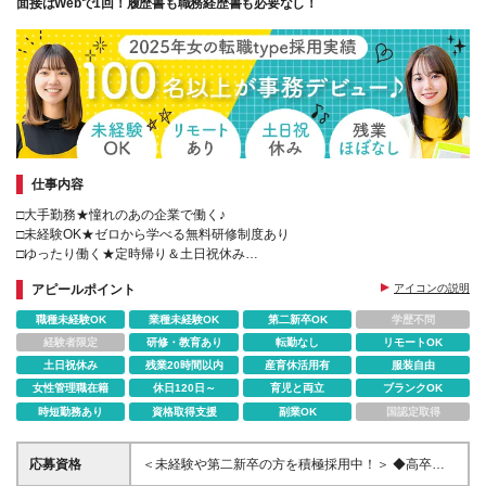
面接はWebで1回！履歴書も職務経歴書も必要なし！
仕事内容
□大手勤務★憧れのあの企業で働く♪
□未経験OK★ゼロから学べる無料研修制度あり
□ゆったり働く★定時帰り＆土日祝休み
□働きながらの転職活動を応援★退職日が未定でもOK
アピールポイント
アイコンの説明
□Web面接1回★スピード選考！
職種未経験OK
業種未経験OK
第二新卒OK
学歴不問
経験者限定
研修・教育あり
転勤なし
リモートOK
土日祝休み
残業20時間以内
産育休活用有
服装自由
女性管理職在籍
休日120日～
育児と両立
ブランクOK
時短勤務あり
資格取得支援
副業OK
国認定取得
応募資格
＜未経験や第二新卒の方を積極採用中！＞ ◆高卒以
上 ◆事務経験・社会人経験がない方大歓迎 ◆初めて