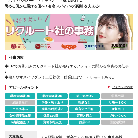
「ホットペッパー」「じゃらん」「SUUMO」…
眺める側から届ける側へ！有名メディアの“裏側”を支える♪
仕事内容
◆CMでお馴染みのリクルート社が発行するメディアに関わる事務のお仕事
♪
◆働きやすさバツグン！土日祝休・残業ほぼなし・リモートあり
◆無料研修でサポート体制◎
アピールポイント
アイコンの説明
◆おしゃれOK♪ネイルOK♪髪型自由♪
職種未経験OK
業種未経験OK
第二新卒OK
学歴不問
経験者限定
研修・教育あり
転勤なし
リモートOK
土日祝休み
残業20時間以内
産育休活用有
服装自由
女性管理職在籍
休日120日～
育児と両立
ブランクOK
時短勤務あり
資格取得支援
副業OK
国認定取得
応募資格
＜未経験や第二新卒の方を積極採用中＞ ◆高卒以上