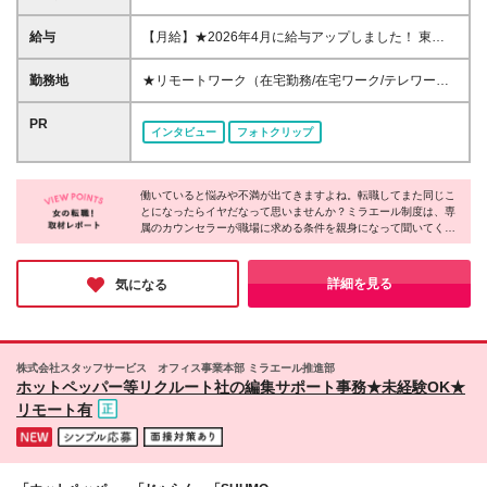
上 ◆事務経験・社会人経験がない方大歓迎 ◆初めて
の転職・第二新卒の方大歓迎 ◆転職回数不問 ◆20代
給与
【月給】★2026年4月に給与アップしました！ 東
30代活躍中！ ☆8割以上が未経験スタート♪ 私たち
京 21万0000円～ 神奈川 20万2000円～ 大阪/埼玉 19
は、今までのスキルや経験より 「やってみたい！」
万7000円～ 千葉 19万6000円～ 愛知 19万2000円～
勤務地
★リモートワーク（在宅勤務/在宅ワーク/テレワー
という気持ちを大切にしています！
奈良 18万8500円～ 兵庫 18万7500円～ 京都 18万
ク）もOK 東京都内（渋谷、六本木、丸の内、新宿、
6000円～ 茨城 18万5500円～ 静岡/岐阜 18万4500円
恵比寿、池袋、品川、秋葉原など）、神奈川、千葉、
PR
インタビュー
フォトクリップ
～ 栃木 18万2500円～ 滋賀/群馬 18万1500円～ 三
埼玉、北海道、仙台、福島、新潟、栃木、群馬、つく
重 18万500円～ 広島 17万8500円～ 石川 17万8000円
ば、長野、富山、静岡、名古屋、金沢、岐阜、三重、
～ 長野 17万7500円～ 宮城/富山/福岡 17万6500円～
滋賀、京都、大阪、神戸、奈良、広島、岡山、香川、
岡山 17万6000円～ 香川 17万5000円～ 北海道 17万
働いていると悩みや不満が出てきますよね。転職してまた同じこ
愛媛、山口、福岡、熊本、長崎、鹿児島の当社取引先
とになったらイヤだなって思いませんか？ミラエール制度は、専
4000円～ 新潟 17万3500円～ 福島 16万9500円～ 山
企業での勤務 ◆大手企業で働くチャンス！ ◆転勤な
属のカウンセラーが職場に求める条件を親身になって聞いてくれ
口/愛媛 16万8500円～ 熊本 16万5500円～ 長崎 16万
し/自宅から通える範囲で希望を考慮して決定 ◆キレ
るみたい！入社してからじゃないとわからないことに悩まされる
5000円～ 鹿児島 16万4500円～ ※3ヶ月の試用期間中
イ＆おしゃれオフィス多数 ◆駅チカで通勤に便利な
心配もなくなりそうですね。女性が長く働くために必要な要素が
も変更なし (2027年3月専・短・大新卒予定者も上記
エリアも♪ ※配属先によって異なります 【勤務地エリ
詰まった会社だと感じました！
詳細を見る
気になる
同様) 勤務エリア/東京・神奈川・千葉・埼玉・名古
アの一例】 東京都……23区内メイン 神奈川県……横
屋・大阪・京都・兵庫 ・札幌・仙台・静岡・福岡 試
浜・みなとみらい駅周辺・川崎 など 埼玉県……大
用期間6ヶ月、条件変更なし
宮・浦和 など 千葉県……千葉駅周辺・海浜幕張・
船橋 など 愛知県……伏見・栄 など 大阪府……梅
株式会社スタッフサービス オフィス事業本部 ミラエール推進部
田・淀屋橋・本町・難波 など 兵庫県……神戸市メ
ホットペッパー等リクルート社の編集サポート事務★未経験OK★
イン・三ノ宮 など 福岡県……博多・天神 など
リモート有