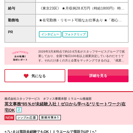
高卒以上 ※紹介予定派遣について：就業先決定後、平
均3か月・最長6か月派遣社員として勤務した後、派遣
給与
《東京23区》 ★月収例28.8万円（時給1800円） 時給
先と本人の合意のもと派遣先の直接雇用となるしくみ
1400円～2000円 《東京23区以外》 ★月収例24.8万
です！ 《こんな方にピッタリです！》 ■未経験から事
円（時給1550円） 時給1250円～1750円 《関東（東
勤務地
★在宅勤務・リモート可能なお仕事あり ★「都心で
務デビューしたい ■大手企業の正社員になりたい ■残
京以外）》 ★月収例24万円（時給1500円） 時給
働きたい」「最寄りのエリアで働きたい」など希望を
業なし・土日休みの仕事を探している ■シンプルなお
1100円～1750円 《中部》 ★月収例24万円（時給
考慮 ★転居を伴う転勤なし/U・Iターン歓迎 全国47都
PR
仕事がしたい など ※「自分にどんな仕事が向いてい
インタビュー
フォトクリップ
1500円） 時給1050円～1600円 《関西》 ★月収例
道府県の派遣先にて勤務いただきます。
るのか分からない」という方も大丈夫！ 当社のコ
25.6万円（時給1600円） 時給1050円～1650円 《北
ーディネーターがあなたのお話しを聞いて、ピッタリ
海道・東北》 時給1080円～1450円 《中国》 時給
のお仕事をご紹介します♪
1090円～1450円 《四国》 時給1050円～1450円 《九
2026年3月末時点で約10.6万名がスタッフサービスグループで就
業しており、全国で毎日100名以上就業決定しているのだそうで
州・沖縄》 時給1060円～1450円 ※時給額はスキルや
す。それだけ多くの方と企業をマッチングできるのは、「残業な
経験、勤務地、派遣先により異なります。 ※残業代は
しがいい」「在宅で働きたい」など一人ひとりの理想を形にして
別途発生分を全額支給します。 ※直接雇用後の給与な
いるから。希望の職場で多くの方がのびのびと活躍している事実
どの条件交渉は当社にお任せください！ ※直接雇用切
にサポート体制の厚さを感じました。自分らしく働ける環境を探
詳細を見る
気になる
り替え後の年収は、雇用先の企業に準じます。
している方は登録してみてはいかがでしょうか♪
株式会社スタッフサービス オフィス事業本部 ミラエール推進部
英文事務*85％が未経験入社！ゼロから学べる*リモートワーク/在
宅OK
+.*いまは英語未経験でもOK！ミラエールで英語力UP！+.*