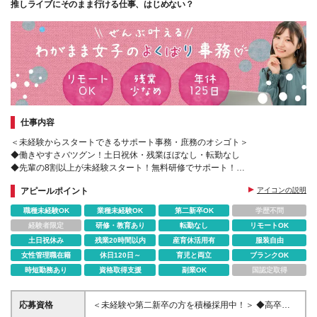
推しライブにそのまま行ける仕事、はじめない？
仕事内容
＜未経験からスタートできるサポート事務・庶務のオシゴト＞
◆働きやすさバツグン！土日祝休・残業ほぼなし・転勤なし
◆先輩の8割以上が未経験スタート！無料研修でサポート！
◆基礎から学べる無料の研修あり
アピールポイント
アイコンの説明
職種未経験OK
業種未経験OK
第二新卒OK
学歴不問
経験者限定
研修・教育あり
転勤なし
リモートOK
土日祝休み
残業20時間以内
産育休活用有
服装自由
女性管理職在籍
休日120日～
育児と両立
ブランクOK
時短勤務あり
資格取得支援
副業OK
国認定取得
応募資格
＜未経験や第二新卒の方を積極採用中！＞ ◆高卒以