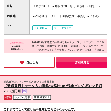
高卒以上 《こんな方にピッタリです！》 ■未経験から
事務デビューしたい ■残業なし・土日休みの仕事を探
給与
《東京23区》 ★月収例28.8万円（時給1800円） 時給
している ■シンプルなお仕事がしたい など ※「自分
1400円～2000円 《東京23区以外》 ★月収例24.8万
にどんな仕事が向いているのか分からない」という方
円（時給1550円） 時給1250円～1750円 《関東（東
勤務地
★在宅勤務・リモート可能なお仕事あり ★「都心で
も大丈夫！ 当社のコーディネーターがあなたのお
京以外）》 ★月収例24万円（時給1500円） 時給
働きたい」「最寄りのエリアで働きたい」など希望を
話しを聞いて、ピッタリのお仕事をご紹介します♪
1100円～1750円 《中部》 ★月収例24万円（時給
考慮 ★転居を伴う転勤なし/U・Iターン歓迎 全国47都
PR
インタビュー
フォトクリップ
1500円） 時給1050円～1600円 《関西》 ★月収例
道府県の派遣先にて勤務いただきます。 《魅力ポイ
25.6万円（時給1600円） 時給1050円～1650円 《北
ント》 ★キレイでおしゃれなオフィス ★駅チカなど
海道・東北》 時給1080円～1450円 《中国》 時給
通勤や買い物に便利なエリアのお仕事がたくさん ★
1090円～1450円 《四国》 時給1050円～1450円 《九
2026年3月末時点で約10.6万名がスタッフサービスグループで就
リフレッシュスペースが充実している職場多数 (変更
業しており、全国で毎日100名以上就業決定しているのだそうで
州・沖縄》 時給1060円～1450円 ※時給額はスキルや
の範囲)上記を除く当社関連勤務地
す。それだけ多くの方と企業をマッチングできるのは、「残業な
経験、勤務地、派遣先により異なります。 ※残業代は
しがいい」「在宅で働きたい」など一人ひとりの理想を形にして
別途発生分を全額支給します。 ※今月ピンチ！という
いるから。希望の職場で多くの方がのびのびと活躍している事実
ときに便利な、働いた分の給料を給料日を待たずに受
にサポート体制の厚さを感じました。自分らしく働ける環境を探
詳細を見る
気になる
け取れる速払いサービスがあります。
している方は登録してみてはいかがでしょうか♪
株式会社スタッフサービス オフィス事業本部
【派遣登録】データ入力事務*未経験OK*残業ゼロ*在宅OK*月収
28.8万円可
これまで忙しくて推し活や趣味どころじゃなかった方、