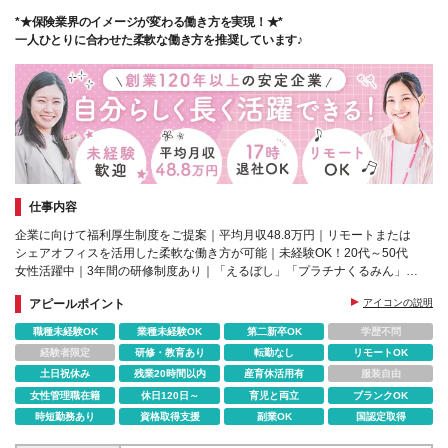
*★保険業界のイメージが変わる働き方を実現！★*
一人ひとりに合わせた柔軟な働き方を推奨しています♪
仕事内容
企業に向けて福利厚生制度をご提案｜平均月収48.8万円｜リモートまたは
シェアオフィスを活用した柔軟な働き方が可能｜未経験OK！20代～50代
女性活躍中｜3年間の研修制度あり｜「えるぼし」「プラチナくるみん」認
定
アピールポイント
アイコンの説明
職種未経験OK
業種未経験OK
第二新卒OK
学歴不問
経験者限定
研修・教育あり
転勤なし
リモートOK
土日祝休み
残業20時間以内
産育休活用有
服装自由
女性管理職在籍
休日120日～
育児と両立
ブランクOK
時短勤務あり
資格取得支援
副業OK
国認定取得