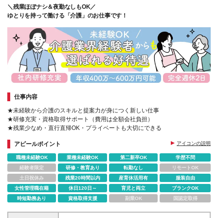
＼残業ほぼナシ＆夜勤なしもOK／
ゆとりを持って働ける「介護」のお仕事です！
仕事内容
★未経験から介護のスキルと提案力が身につく新しい仕事
★研修充実・資格取得サポート（費用は全額会社負担）
★残業少なめ・直行直帰OK・プライベートも大切にできる
アピールポイント
アイコンの説明
職種未経験OK
業種未経験OK
第二新卒OK
学歴不問
経験者限定
研修・教育あり
転勤なし
リモートOK
土日祝休み
残業20時間以内
産育休活用有
服装自由
女性管理職在籍
休日120日～
育児と両立
ブランクOK
時短勤務あり
資格取得支援
副業OK
国認定取得