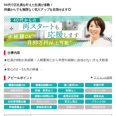
50代で正社員を叶えた社員が多数！
何歳からでも無理なく収入アップを目指せます◎
仕事内容
★社員の8割が未経験！人柄重視だから学歴や経験に自信がない方も大歓迎
♪
★安心の2～3カ月の研修
★手に職付けて長く働ける環境です♪
アピールポイント
アイコンの説明
★国家資格も取得できる無料サポートあり！
★服装･髪型･髪色自由
職種未経験OK
業種未経験OK
第二新卒OK
学歴不問
経験者限定
研修・教育あり
転勤なし
リモートOK
土日祝休み
残業20時間以内
産育休活用有
服装自由
女性管理職在籍
休日120日～
育児と両立
ブランクOK
時短勤務あり
資格取得支援
副業OK
国認定取得