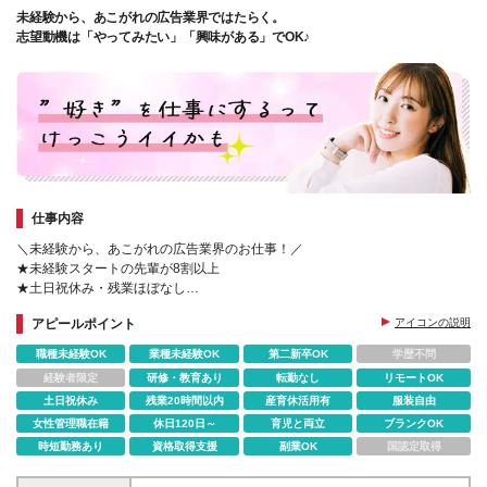
未経験から、あこがれの広告業界ではたらく。
志望動機は「やってみたい」「興味がある」でOK♪
仕事内容
＼未経験から、あこがれの広告業界のお仕事！／
★未経験スタートの先輩が8割以上
★土日祝休み・残業ほぼなし
★面接1回・スピード選考
アピールポイント
アイコンの説明
★応募から1週間で合否
★基礎から学べる無料の研修制度
職種未経験OK
業種未経験OK
第二新卒OK
学歴不問
経験者限定
研修・教育あり
転勤なし
リモートOK
土日祝休み
残業20時間以内
産育休活用有
服装自由
女性管理職在籍
休日120日～
育児と両立
ブランクOK
時短勤務あり
資格取得支援
副業OK
国認定取得