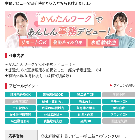
事務デビューで自分時間と収入どちらも叶えましょ♪
仕事内容
～かんたんワークで安心事務デビュー！～
★派遣先での直接雇用を前提とした「紹介予定派遣」です！
★有給休暇/産育休あり（取得実績多数）
★コーディネーター&営業担当があなたをサポート
アピールポイント
アイコンの説明
職種未経験OK
業種未経験OK
第二新卒OK
学歴不問
経験者限定
研修・教育あり
転勤なし
リモートOK
土日祝休み
残業20時間以内
産育休活用有
服装自由
女性管理職在籍
休日120日～
育児と両立
ブランクOK
時短勤務あり
資格取得支援
副業OK
国認定取得
応募資格
◎未経験/正社員デビュー/第二新卒/ブランクOK ◎