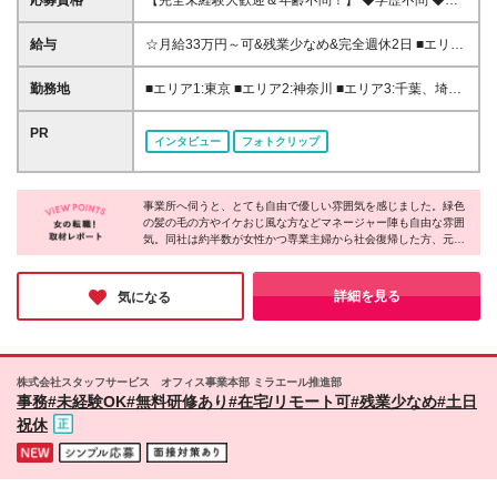
二新卒、ブランク、無資格の方歓迎 ◆人柄重視の採
用 先輩の80％は未経験からスタートしています！ 学
給与
☆月給33万円～可&残業少なめ&完全週休2日 ■エリア
歴や経歴に自信がない、という方も大歓迎です。
1:月給33万円～45万円 ■エリア2:月給32万円～45万円
【一部エリアは日勤のみの勤務も可能！】 日勤のみ
■エリア3:月給31万円～45万円 ■エリア4,5:月給30万
勤務地
■エリア1:東京 ■エリア2:神奈川 ■エリア3:千葉、埼
勤務の給与額は以下です。 募集エリアにより給与が
円～41万円 ■エリア6:月給28万円～45万円 ※エリア
玉、愛知、大阪、兵庫 ■エリア4:滋賀、京都、広島、
異なりますので、詳細は応募時にご確認ください。
により給与が異なります。詳細は応募時や勤務地別詳
福岡 ■エリア5:北海道、宮城、福島、茨城、栃木、群
PR
東京:月給29万円～30万円 神奈川:月給27万円～28万
インタビュー
フォトクリップ
細欄をご確認下さい。 ※試用期間2カ月(同条件) ※残
馬、新潟、富山、山梨、長野、岐阜、静岡、三重、奈
円 埼玉、千葉、大阪、愛知:月給27万円～28万円 滋
業代全額支給 ＜各種手当＞ ■資格手当:最大3万3000
良、和歌山、岡山、山口、香川、徳島、長崎 ■エリア
賀、京都:月給26万円～27万円 北海道、北関東、甲信
円 ■職務手当:5.5万～8.5万円 ■業績手当:1.8万円 ■居
6:青森、岩手、秋田、山形、愛媛、高知、佐賀、熊
越、静岡、岐阜、岡山:月給25万円～26万円 山形:月給
住支援特別手当:月2万円(東京・神奈川一部) ■夜勤手
事業所へ伺うと、とても自由で優しい雰囲気を感じました。緑色
本、大分、宮崎、鹿児島、沖縄 ★転勤を伴う異動な
24万円～25万円
の髪の毛の方やイケおじ風な方などマネージャー陣も自由な雰囲
当:1回5千円(※月16回で8万) ・初期費用会社負担等の
し ★基本的に直行直帰です。 ★希望によって配属を
気。同社は約半数が女性かつ専業主婦から社会復帰した方、元フ
移住支援、UIターン転勤希望者への1年間支援あり 全
決定致します。 ★上京・UIターン移住支援あり 神奈
リーターなど20～60代まで幅広い年代の方が活躍しています。一
国で5600名超の8割が未経験から収入UP！ 秘密は
川、山梨、三重、滋賀は無料の社員寮もあり！ ★特
人ひとり働き方を柔軟に調整したり、本人の適性や頑張りで昇
【IT×介護】と【重度訪問の専門ケア】への特化で
に沖縄・宮崎・香川では積極採用中！ ★オープニン
給・昇格を目指せる体制を整えたりと、長く働ける制度が充実！
詳細を見る
気になる
す。 ITでムダを徹底削減し社員へ還元しています。
未経験から理想のキャリアを叶えられるのが魅力です♪
グスタッフ募集もあり！ 詳細勤務地は、応募・選考
欄の関連リンクにある 【勤務地詳細はコチラ！】を
クリックしてください！ ※データが重いため、開いた
ままお待ちください (変更の範囲)上記を除く当社関連
株式会社スタッフサービス オフィス事業本部 ミラエール推進部
勤務地
事務#未経験OK#無料研修あり#在宅/リモート可#残業少なめ#土日
祝休