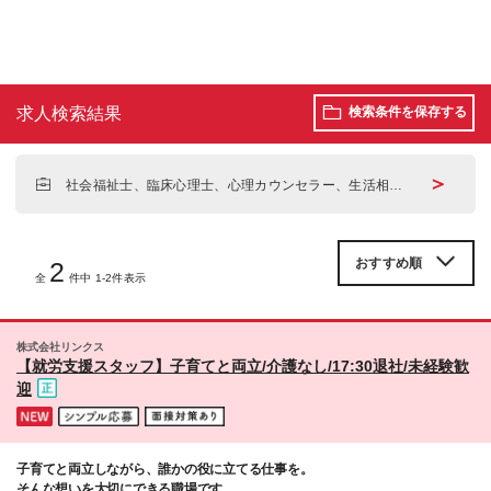
求人検索結果
検索条件を保存する
＞
社会福祉士、臨床心理士、心理カウンセラー、生活相談
員
2
全
件中 1-2件表示
株式会社リンクス
【就労支援スタッフ】子育てと両立/介護なし/17:30退社/未経験歓
迎
子育てと両立しながら、誰かの役に立てる仕事を。
そんな想いを大切にできる職場です。