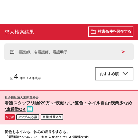
求人検索結果
検索条件を保存する
＞
看護師、准看護師、看護助手
4
全
件中 1-4件表示
社会福祉法人湘南遊愛会
看護スタッフ*月給29万～*夜勤なし*髪色・ネイル自由*残業少なめ
*車通勤OK
髪色もネイルも、休みの取りやすさも。
「看護師だから」と、あきらめなくていい職場です♪