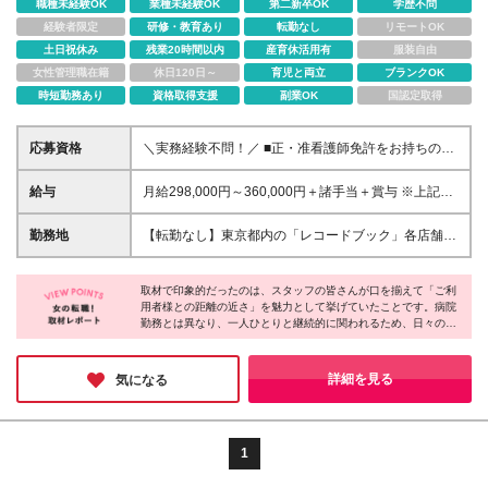
職種未経験OK
業種未経験OK
第二新卒OK
学歴不問
経験者限定
研修・教育あり
転勤なし
リモートOK
土日祝休み
残業20時間以内
産育休活用有
服装自由
女性管理職在籍
休日120日～
育児と両立
ブランクOK
時短勤務あり
資格取得支援
副業OK
国認定取得
応募資格
＼実務経験不問！／ ■正・准看護師免許をお持ちの方
□職種・業種未経験歓迎 □第二新卒・ブランクOK □学
歴不問 「免許はあるけど実際に看護師として働いた
給与
月給298,000円～360,000円＋諸手当＋賞与 ※上記に
ことはない」という方もOK！ 人柄重視での選考を行
は固定残業代（29,300円～／15時間分）を含みま
っていますので、お気軽にご応募くださいね♪
す。 ※超過分は別途全額支給いたします。
勤務地
【転勤なし】東京都内の「レコードブック」各店舗
【希望を考慮して配属】 ☆3ヶ月に1回のペースで新
店舗を開設しています！ ☆オープニングスタッフも
取材で印象的だったのは、スタッフの皆さんが口を揃えて「ご利
歓迎（開店前は既存店舗にて勤務） 《葛飾区》 金町
用者様との距離の近さ」を魅力として挙げていたことです。病院
店／お花茶屋店／新小岩店／水元店／亀有店 《足立
勤務とは異なり、一人ひとりと継続的に関われるため、日々の変
区》 六町店／北綾瀬店／西新井店／北千住店／五反
化や成長を実感しやすい環境なのだそう。また、「介護がいらな
野店／西新井大師店／花畑店／鹿浜店 《板橋区》 高
くなる介護」という理念が現場にも浸透しており、ご利用者様の
島平店／本連沼店／上板橋店／大山店／志村坂上店／
可能性を信じて支援する姿勢が特徴でした。人との関わりを大切
詳細を見る
気になる
にしたい方にぴったりの職場だと感じました。
成増店 《杉並区》 西荻窪店／上井草店／八幡山店
《荒川区》 熊野前店／南千住店
1