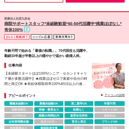
慮して決定いたします ※固定残業代はなく、残業代は
全額支給いたします ※試用期間3カ月（期間中の待遇
に差異なし）
医療法人社団九折会
病院サポートスタッフ*未経験歓迎*40-50代活躍中*残業ほぼなし*
有休100%
年齢不問で始める「最後の転職」。70代現役も活躍中、
勤続10年超が半数以上の穏やかで温かい産婦人科。
仕事内容
【未経験スタートほぼ100%!シニア・セカンドキャリ
ア層が多数活躍中】★残業ほぼゼロで家庭や自分の時
間と両立OK ★有給休暇取得率100%&5日以上の連休
も可能 ★出産割引など独自の福利厚生あり
アピールポイント
アイコンの説明
職種未経験OK
業種未経験OK
第二新卒OK
学歴不問
経験者限定
研修・教育あり
転勤なし
リモートOK
土日祝休み
残業20時間以内
産育休活用有
服装自由
女性管理職在籍
休日120日～
育児と両立
ブランクOK
時短勤務あり
資格取得支援
副業OK
国認定取得