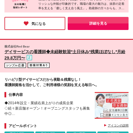
を除く当社関連勤務地
リッシュな外観が印象的です。職場の最大の魅力は、抜群の定着
・みなし残業代の支給はありません。 ・現職の方々
率を支える「優しく支え合う風土」。助産師の方々からも、スタ
の平均残業時間は10時間以下です。 ・時間外勤務分
ッフは穏やかで優しい人ばかりだというお話を伺えました。未経
は1分単位で承認・支給します。 試用期間3ヵ月あ
験から始めた先輩が10年以上活躍しているのも納得の環境です。
り。期間中の給与・待遇の差異はありません
残業ほぼゼロや柔軟なシフト調整など、私生活も大切にしながら
詳細を見る
気になる
心地よく長く働きたい方に最適の職場だと実感しました。
株式会社Red Bear
デイサービスの看護師◆未経験歓迎*土日休み*残業ほぼなし*月給
29.8万円〜
リハビリ型デイサービスだから夜勤＆残業なし！
看護師資格を活かして、ご利用者様の笑顔を支える毎日へ。
仕事内容
◆2014年設立・業績右肩上がりの成長企業
◇続々新店舗オープン！オープニングスタッフも募集
中◎
◆月給29.8万円スタート＆昨年度賞与3.2ヶ月分
アピールポイント
アイコンの説明