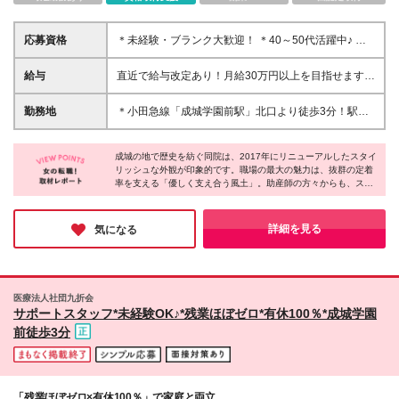
応募資格
＊未経験・ブランク大歓迎！ ＊40～50代活躍中♪ ◆
学歴不問、資格・専門知識一切不要！ ※中途入社率
100%＆全員未経験スタートです ＼こんな方にピッタ
給与
直近で給与改定あり！月給30万円以上を目指せます！
リです！／ ★人の役に立つお仕事にやりがいを感じ
月給22万円以上＋賞与年2回 ★月収例：28.9万～30.5
る方 ★綺麗好きな方、整理整頓やテキパキ動くのが
万 【豊富な手当】 職務手当：4万円 住宅手当：1.3万
勤務地
＊小田急線「成城学園前駅」北口より徒歩3分！駅チ
得意な方 ★残業なしで家庭や趣味と無理なく両立さ
円 皆勤手当：1万円 夜勤手当：5万円（月5回の場
カで通勤ラクラクです♪自転車通勤もOK！ 〈成城木下
せたい方 面接は1回！ お人柄や温かさを最重視した、
合） 分娩手当 特殊勤務手当 更衣手当 【初年度想定年
病院〉 東京都世田谷区成城6-13-20 (変更の範囲)上記
スピード採用を行います★
収】 370万～500万円 【一分単位での残業代支給】
成城の地で歴史を紡ぐ同院は、2017年にリニューアルしたスタイ
を除く当社関連勤務地
リッシュな外観が印象的です。職場の最大の魅力は、抜群の定着
・みなし残業代の支給はありません。 ・現職の方々
率を支える「優しく支え合う風土」。助産師の方々からも、スタ
の平均残業時間は10時間以下です。 ・時間外勤務分
ッフは穏やかで優しい人ばかりだというお話を伺えました。未経
は1分単位で承認・支給します。 試用期間3ヵ月あ
験から始めた先輩が10年以上活躍しているのも納得の環境です。
り。期間中の給与・待遇の差異はありません
残業ほぼゼロや柔軟なシフト調整など、私生活も大切にしながら
詳細を見る
気になる
心地よく長く働きたい方に最適の職場だと実感しました。
医療法人社団九折会
サポートスタッフ*未経験OK♪*残業ほぼゼロ*有休100％*成城学園
前徒歩3分
「残業ほぼゼロ×有休100％」で家庭と両立。