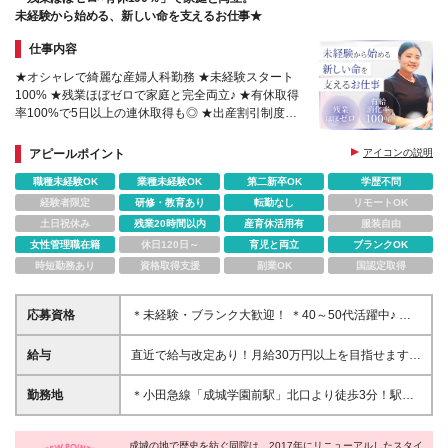
未経験から始める、新しい命を支えるお仕事★
仕事内容
★オシャレで綺麗な産婦人科勤務 ★未経験スタート
100% ★残業ほぼゼロで家庭と完全両立♪ ★有休取得
率100%で5日以上の連休取得も◎ ★出産割引制度
（20万円割引＆差額室料無料）あり♪
アピールポイント
アイコンの説明
職種未経験OK
業種未経験OK
第二新卒OK
学歴不問
経験者限定
研修・教育あり
転勤なし
リモートOK
土日祝休み
残業20時間以内
産育休活用有
服装自由
女性管理職在籍
休日120日～
育児と両立
ブランクOK
時短勤務あり
資格取得支援
副業OK
国認定取得
応募資格
＊未経験・ブランク大歓迎！ ＊40～50代活躍中♪ ◆
学歴不問、資格・専門知識一切不要！ ※中途入社率
100%＆全員未経験スタートです ＼こんな方にピッタ
給与
直近で給与改定あり！月給30万円以上を目指せます！
リです！／ ★人の役に立つお仕事にやりがいを感じ
月給22万円以上＋賞与年2回 ★月収例：28.9万～30.5
る方 ★綺麗好きな方、整理整頓やテキパキ動くのが
万 【豊富な手当】 職務手当：4万円 住宅手当：1.3万
勤務地
＊小田急線「成城学園前駅」北口より徒歩3分！駅チ
得意な方 ★残業なしで家庭や趣味と無理なく両立さ
円 皆勤手当：1万円 夜勤手当：5万円（月5回の場
カで通勤ラクラクです♪自転車通勤もOK！ 〈成城木下
せたい方 面接は1回！ お人柄や温かさを最重視した、
合） 分娩手当 特殊勤務手当 更衣手当 【初年度想定年
病院〉 東京都世田谷区成城6-13-20 (変更の範囲)上記
スピード採用を行います★
収】 370万～500万円 【一分単位での残業代支給】
成城の地で歴史を紡ぐ同院は、2017年にリニューアルしたスタイ