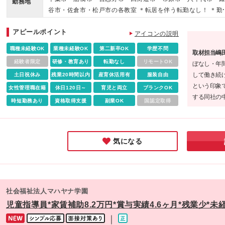
前向きなコミュニケーションが得意な方
勤務地
る ※試用期間:月給255,000円～(固定残業30時間分・4.7万円
谷市・佐倉市・松戸市の各教室 ＊転居を伴う転勤なし！ ＊勤
＊正社員×時短勤務／実働6hの場合 月給18万2000円～20万9,
地はご希望を考慮します♪ ＊U・Iターンも歓迎♪ ＊マイカー通
0円＋諸手当 ※上記は、固定残業時間（10時間分／1.7万円～
アピールポイント
OK！駐車場を完備 【配属先】 ■千葉市中央区 └千葉中央、浜
アイコンの説明
含む ※固定残業代は残業がない場合も支給し、超過分は別途
野、蘇我、新千葉、都町、西千葉 ■千葉市若葉区 └小倉台、
職種未経験OK
業種未経験OK
第二新卒OK
学歴不問
額支給する ▼児童発達支援管理責任者採用の場合 月給35万円
取材担当嶋
賀、千城台 ■千葉市稲毛区 └長沼原、小仲台 ■千葉市花見川区
50万＋諸手当 ※上記は、固定残業時間（30時間分／6.4万円
経験者限定
研修・教育あり
転勤なし
リモートOK
ぼなし・年
花見川、新検見川、幕張 ■千葉市美浜区 └幸町、高浜、真砂 ■
～）含む ※固定残業代は残業がない場合も支給し、超過分は
して働き続
土日祝休み
残業20時間以内
産育休活用有
服装自由
葉市緑区 └あすみが丘、おゆみ野 ■習志野市 └鷺沼、津田沼 
途全額支給する ※試用期間:月給336,000円～(固定残業30時
という印象
街道市 └四街道 ■船橋市 └船橋浜町、船橋習志野、東船橋、
女性管理職在籍
休日120日～
育児と両立
ブランクOK
分・6.2万円～) ▼教室長or教室長候補の場合 月給35.7万円～4
する同社の
法典、高根木戸、三咲 ■市原市 └市原八幡 ■八千代市 └勝田台 
時短勤務あり
資格取得支援
副業OK
国認定取得
万円＋諸手当 ※上記は、固定残業時間（45時間分／9万円～
んだとか！
鎌ケ谷市 └富岡 ■佐倉市 └栄町、上志津 ■松戸市 └新松戸 ＜2
含む ※固定残業代は残業がない場合も支給し、超過分は別途
インタビュ
6年9月新規OPEN施設＞ ※オープニングスタッフ募集中 
額支給する ※試用期間:月給341,000円～(固定残業45時間分・
ばかりでした
新松戸教室 └千葉県松戸市新松戸3-40 ・志津教室 └千葉
6万円～) 【他手当】 ■住宅手当(月2万円) ■交通費支給（上限
気になる
佐倉市上志津1673-91 ・三咲教室 └千葉県船橋市三咲2-11-
円／月まで） ■役職手当（1万5000円～20万円／月） ■職能
4 ・京成津田沼駅前教室 └千葉県習志野市津田沼4-10-33 
（2万7000円～8万2000円／月）
毛駅前教室 └千葉県千葉市稲毛区小仲台6-16-6 (変更の範囲
上記を除く当社関連勤務地
社会福祉法人マハヤナ学園
児童指導員*家賃補助8.2万円*賞与実績4.6ヶ月*残業少*未
｜