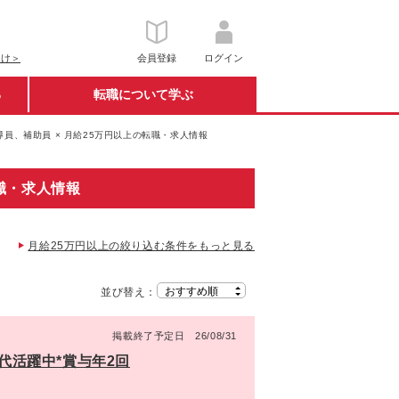
向け＞
会員登録
ログイン
る
転職について学ぶ
員、補助員 × 月給25万円以上の転職・求人情報
職・求人情報
月給25万円以上の絞り込む条件をもっと見る
並び替え：
掲載終了予定日 26/08/31
0代活躍中*賞与年2回