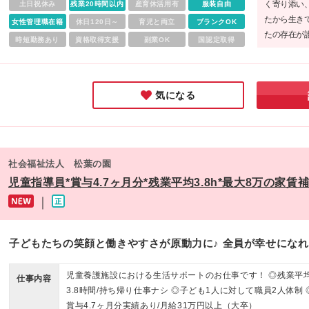
く寄り添い
土日祝休み
残業20時間以内
産育休活用有
服装自由
たから生き
女性管理職在籍
休日120日～
育児と両立
ブランクOK
たの存在が
時短勤務あり
資格取得支援
副業OK
国認定取得
た。子ども
てもらいた
気になる
社会福祉法人 松葉の園
児童指導員*賞与4.7ヶ月分*残業平均3.8h*最大8万の家賃
｜
子どもたちの笑顔と働きやすさが原動力に♪ 全員が幸せにな
児童養護施設における生活サポートのお仕事です！ ◎残業平
仕事内容
3.8時間/持ち帰り仕事ナシ ◎子ども1人に対して職員2人体制 
賞与4.7ヶ月分実績あり/月給31万円以上（大卒）