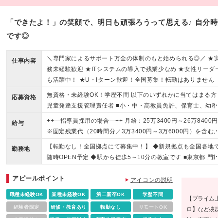
「できたよ！」の笑顔で、明日も頑張ろうって思える♪ 自分
です◎
＼専門家によるサポート万全の体制のもと始められる◎／ ★
仕事内容
務未経験歓迎 ★ITシステムの導入で残業少なめ ★女性リーダ
も活躍中！ ★U・Iターン歓迎！全国募集！転勤はありません
無資格・未経験OK！学歴不問 以下のいずれかに当てはまる方 
応募資格
児童発達支援管理責任者 ■小・中・高教員免許、保育士、幼稚
教諭、社会福祉士、精神保健福祉士、臨床心理士、公認 心理
++—指導員採用の場合—++ 月給：25万3400円～26万8400
給与
師、理学療法士、言語聴覚士、作業療法士の資格をお持ちの方 
※固定残業代（20時間分／3万3400円～3万6000円）を含む
教育・社会・心理・福祉系の学部・学科を卒業した方 ■児童福
超過分は別途支給。 ※経験を考慮の上、当社規定により優遇
【転勤なし！全国拠点にて募集中！】 ◆新規拠点も全国各地
サービスで2年以上経験のある方 ※資格をお持ちでない方は、
勤務地
ます。 ※試用期間は3か月・条件変更なし
随時OPEN予定 ◆駅から徒歩5～10分の教室です ■東京都 門
強度行動障害初任者研修（基礎）をご受講いただきます。 研
仲町、高田馬場、荻窪、自由が丘、三軒茶屋、お茶の水、蒲
の費用は会社が負担いたします。
アピールポイント
東銀座、八王子、池袋、赤羽、中目黒 ■神奈川県 新杉田、金
アイコンの説明
文庫、戸塚、新横浜、横浜、たまﾌﾟﾗｰｻﾞ、関内、海老名、本
職種未経験OK
業種未経験OK
第二新卒OK
学歴不問
【プライム
木、溝の口、川崎、武蔵小杉、相模大野、橋本、藤沢 ■埼玉県
経験者限定
研修・教育あり
転勤なし
リモートOK
ロ】など抜
浦和、大宮、東浦和、越谷、戸田公園、志木、川口、三郷 ■千