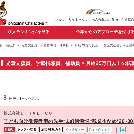
ヘルプ
｜
サイトマップ
｜
求人掲載のご案内＜企業様
求人ランキングを見る
企業からのアプローチを受け
療・福祉系
児童支援員、学童指導員、補助員
月給25万円以上
児童支援員、学童指導
児童支援員、学童指導員、補助員 × 月給25万円以上の転
8
全
件中
1
～
8
を表示
株式会社ＬＩＴＡＬＩＣＯ
子ども向け発達教室の先生*未経験歓迎*残業少なめ*20~3
｜