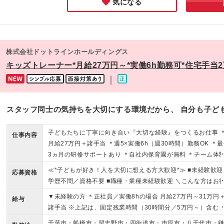
気になる
株式会社ドットラインホールディングス
キッズトレーナー*月給27万円～*実働6h勤務可*住宅手当
｜
スタッフ同士の気持ちを大切にする環境だから、 自分も子ど
子どもたちに丁寧に向き合い『大切な経験』をつくるお仕事 
仕事内容
月給27万円＋諸手当 ＊週5×実働6h（週30時間）勤務OK ＊
3ヵ月の研修サポートあり ＊自社内保育園が無料 ＊チーム体
で休暇も取りやすい！
≪*子どもが好き！人を大切に想える方大歓迎*≫ ■未経験歓迎 
応募資格
学歴不問／資格不要 ■職種・業種未経験歓迎 ＼こんな方はお
ちしています！／ ・家庭やプライベートの時間も大切にした
▼未経験の方 ＊正社員／実働8hの場合 月給27万円～31万円
給与
方 ・チームでなにかに取り組むことが好きな方 ・子供が好き
諸手当 ※上記は、固定残業時間（30時間分／5万円～）含む 
で、成長をサポートしたい方 ・身体を動かすことが好きな方 
固定残業代は残業がない場合も支給し、超過分は別途全額支
千葉市・船橋市・習志野市・四街道市・市原市・八千代市・