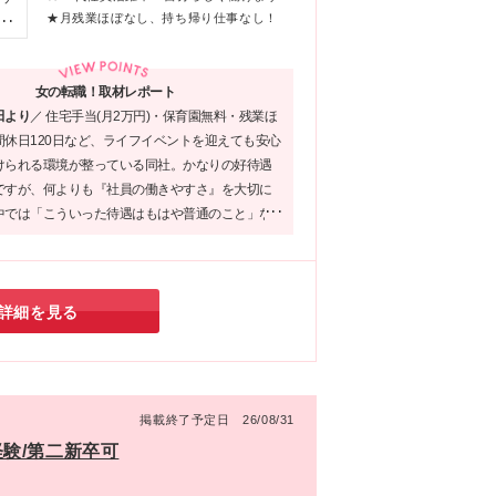
～)
★月残業ほぼなし、持ち帰り仕事なし！
務
50
勤
）
全
女の転職！取材レポート
都
～
田より
／
住宅手当(月2万円)・保育園無料・残業ほ
 └
間休日120日など、ライフイベントを迎えても安心
千
別
けられる環境が整っている同社。かなりの好待遇
■四
間
ですが、何よりも『社員の働きやすさ』を大切に
船橋
5
中では「こういった待遇はもはや普通のこと」な
■
）
そんな環境のせいか、事務所内はとても明るく、
02
全
ーに応じてくださった社員の皆さんも朗らかな方
・
8.
♪
県
3万
詳細を見る
5
手当
・稲
)
掲載終了予定日 26/08/31
経験/第二新卒可