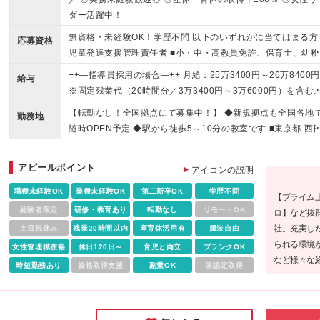
ダー活躍中！
無資格・未経験OK！学歴不問 以下のいずれかに当てはまる方 
応募資格
児童発達支援管理責任者 ■小・中・高教員免許、保育士、幼稚
教諭、社会福祉士、精神保健福祉士、臨床心理士、公認 心理
++—指導員採用の場合—++ 月給：25万3400円～26万8400
給与
師、理学療法士、言語聴覚士、作業療法士の資格をお持ちの方 
※固定残業代（20時間分／3万3400円～3万6000円）を含む
教育・社会・心理・福祉系の学部・学科を卒業した方 ■児童福
超過分は別途支給。 ※経験を考慮の上、当社規定により優遇
【転勤なし！全国拠点にて募集中！】 ◆新規拠点も全国各地
サービスで2年以上経験のある方 ※資格をお持ちでない方は、
勤務地
ます。 ※試用期間は3か月・条件変更なし
随時OPEN予定 ◆駅から徒歩5～10分の教室です ■東京都 西
強度行動障害初任者研修（基礎）をご受講いただきます。 研
暮里、江戸川橋、西早稲田、高円寺、経堂、明大前、成城、
の費用は会社が負担いたします。
沢、西武柳沢、六町 ■神奈川県 二俣川、東戸塚、綱島、大倉
アピールポイント
アイコンの説明
山、反町、ｾﾝﾀｰ南、中山、大船、茅ヶ崎、中野島、武蔵新城
高座渋谷、大和、鶴見 ■埼玉県 さいたま宮原、南越谷、春日
職種未経験OK
業種未経験OK
第二新卒OK
学歴不問
【プライム
部、所沢、新所沢、新座、鳩ヶ谷、北朝霞、ふじみ野、わらび 
経験者限定
研修・教育あり
転勤なし
リモートOK
ロ】など抜
千葉県 本八幡、幕張本郷、南船橋、八千代台、流山おおたか
社。充実し
土日祝休み
残業20時間以内
産育休活用有
服装自由
森 ■大阪府 おおとり、なかもず、寝屋川、此花、北加賀屋、
られる環境
女性管理職在籍
休日120日～
育児と両立
ブランクOK
大阪、平野、枚方、大日 ■兵庫県 三宮、西宮 (変更の範囲)上
など様々な
時短勤務あり
資格取得支援
副業OK
国認定取得
を除く当社関連勤務地
れるスタイ
感じました
ませんか。