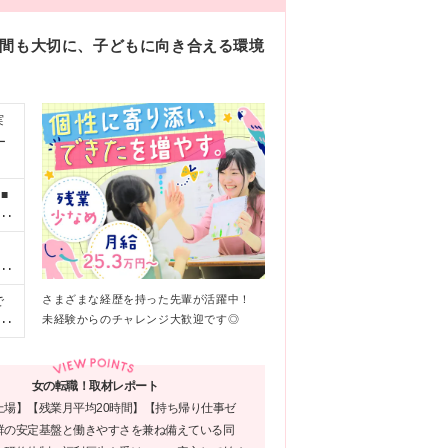
時間も大切に、子どもに向き合える環境
実
ー
■
園
円
■
。
祉
し
さまざまな経歴を持った先輩が活躍中！
で
未経験からのチャレンジ大歓迎です◎
前
修
田、
沢
女の転職！取材レポート
厚
上場】【残業月平均20時間】【持ち帰り仕事ゼ
群の安定基盤と働きやすさを兼ね備えている同
葉