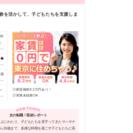
経験を活かして、子どもたちを支援しま
OK
じ
制
 ◆
・
福
利用
業者
り…
施
w
◎家賃補助8.2万円あり！
／
ど
◎実務未経験OK
社
働
月
ど
。
女の転職！取材レポート
年以上にわたり、子どもたちを見守ってきたマハヤナ
から18歳まで、多感な時期を過ごす子どもたちに長