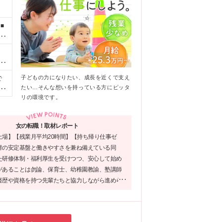
■
園
円
■
。
祉
し
子どもの力になりたい、成長を近くで支え
で
たい…そんな想いを持っている方にピッタ
日
修
リの環境です。
駒
、
女の転職！取材レポート
上場】【残業月平均20時間】【持ち帰り仕事ゼ
■
群の安定基盤と働きやすさを兼ね備えている同
の
た研修体制・福利厚生を受けつつ、安心して始め
新
があることは勿論、保育士、幼稚園教諭、塾講師
記
経歴や資格を持つ先輩たちと協力しながら進めら
ルだそうで、未経験の方でも活躍できる環境だと
！同社で目の前の方に寄り添うお仕事を始めてみ