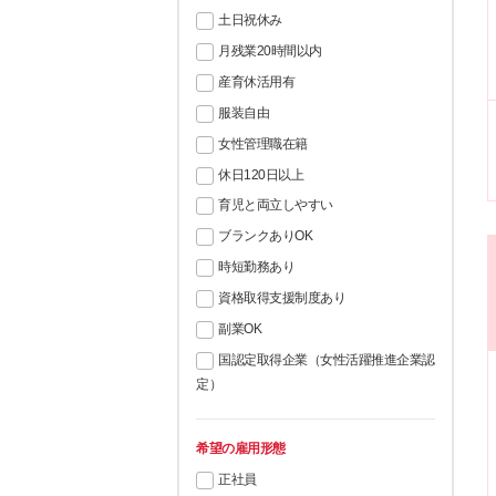
土日祝休み
月残業20時間以内
産育休活用有
服装自由
女性管理職在籍
休日120日以上
育児と両立しやすい
ブランクありOK
時短勤務あり
資格取得支援制度あり
副業OK
国認定取得企業（女性活躍推進企業認
定）
希望の雇用形態
正社員