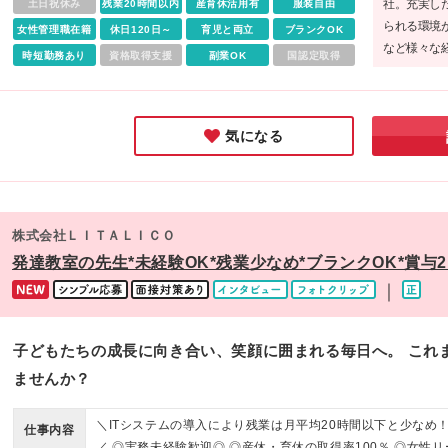
社。充実し
土日祝休み
残業20時間以内
産育休活用有
服装自由
県 行徳、松戸、千葉、船橋 ■愛知県 名古屋伏見、名駅 ■静岡
られる環境
静岡 ■大阪府 堺東、天王寺、あびこ、心斎橋、なんば日本橋
女性管理職在籍
休日120日～
育児と両立
ブランクOK
など様々な
京橋、梅田 ■広島県 広島皆実 ※本社：東京都目黒区上目黒2-1
時短勤務あり
資格取得支援
副業OK
国認定取得
れるスタイ
中目黒GTタワー15F/16F/20F (変更の範囲)上記を除く当社関
感じました
勤務地
ませんか。
気になる
株式会社ＬＩＴＡＬＩＣＯ
発達教室の先生*未経験OK*残業少なめ*ブランクOK*賞与2
｜
子どもたちの成長に向き合い、笑顔に囲まれる毎日へ。 これ
ませんか？
＼ITシステムの導入により残業は月平均20時間以下と少なめ
仕事内容
／ ◎実務未経験歓迎◎ ◎産休・育休の取得率100％ ◎女性リ