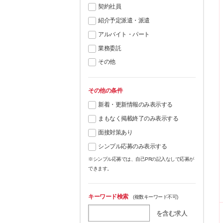
契約社員
紹介予定派遣・派遣
アルバイト・パート
業務委託
その他
その他の条件
新着・更新情報のみ表示する
まもなく掲載終了のみ表示する
面接対策あり
シンプル応募のみ表示する
※シンプル応募では、自己PRの記入なしで応募が
できます。
キーワード検索
(複数キーワード不可)
を含む求人