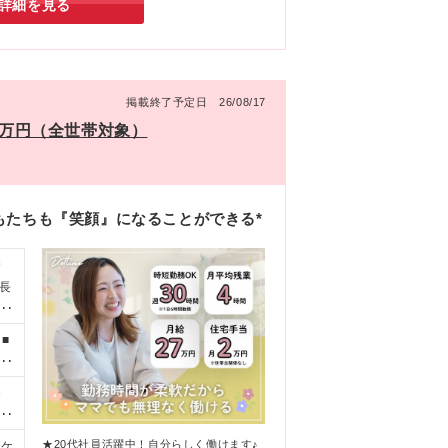
詳細を見る
掲載終了予定日 26/08/17
2万円（全世帯対象）
もたちも『笑顔』になることができる*
＊
最長
制
■
待
い
＋
※
・
給す
★20代社員活躍中！自分らしく働けます♪
鎌ケ