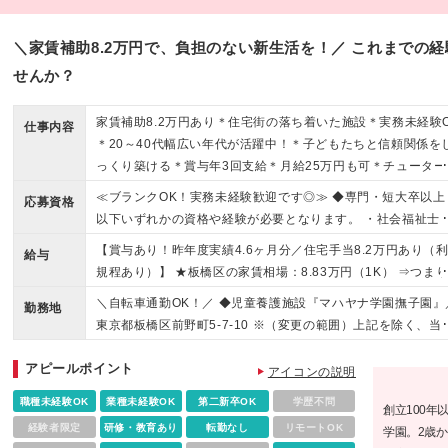
＼家賃補助8.2万円で、負担のない新生活を！／ これまでの
せんか？
家賃補助8.2万円あり＊住宅街の落ち着いた施設＊実務未経験
仕事内容
＊20～40代幅広い年代が活躍中！＊子どもたちと信頼関係を
っくり築ける＊賞与年3回支給＊月給25万円も可＊チューター
度あり（1年間先輩がサポート）
≪ブランクOK！実務未経験歓迎です◎≫ ◆専門・短大卒以上
応募資格
以下いずれかの資格や経験が必要となります。 ・社会福祉士
精神保健福祉士・保育士いずれかの資格をお持ちの方 ・社会
【賞与あり！昨年度実績4.6ヶ月分／住宅手当8.2万円あり（
給与
祉学・心理学・教育学・社会学系の大学・大学院いずれか卒
規程あり）】 ★板橋区の家賃相場：8.83万円（1K） ⇒つま
・小・中・高のいずれかの教員免許をお持ちの方 ・児童福祉
自己負担ほぼゼロで1人暮らしができる！ ※引用元：https://w
＼自転車通勤OK！／ ◆児童養護施設『マハヤナ学園撫子園』
設での実務経験2年以上の方 ─＊こんな方にピッタリ＊─ ・子
勤務地
w.homes.co.jp/chintai/tokyo/itabashi-city/price/ --------- ◆大
東京都板橋区前野町5-7-10 ※（変更の範囲）上記を除く、当
もが好き！を活かしたい ・資格や経験を活かして働きたい ・
卒：月給25万488円+各種手当+賞与年3回 ◆専門・短大卒：
関連勤務地
きやすい環境で長く働きたい ・都内で新生活を始めたい
給23万4472円+各種手当+賞与年3回 ※給与は経験・スキルな
アピールポイント
アイコンの説明
を考慮のうえ決定します。 ※残業代は、別途支給いたします
職種未経験OK
業種未経験OK
第二新卒OK
学歴不問
※試用期間6ヵ月あり。期間中の給与・待遇の差異はありませ
創立100
ん。
経験者限定
研修・教育あり
転勤なし
リモートOK
学園。2歳