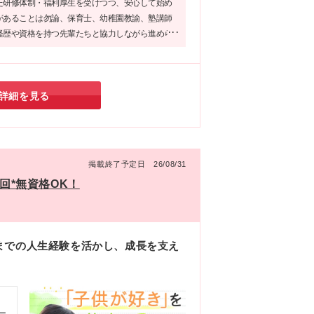
た研修体制・福利厚生を受けつつ、安心して始め
県
があることは勿論、保育士、幼稚園教諭、塾講師
、
経歴や資格を持つ先輩たちと協力しながら進めら
-1
ルだそうで、未経験の方でも活躍できる環境だと
連
！同社で目の前の方に寄り添うお仕事を始めてみ
詳細を見る
掲載終了予定日 26/08/31
回*無資格OK！
までの人生経験を活かし、成長を支え
！
ー