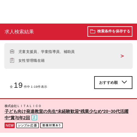
求人検索結果
検索条件を保存する
児童支援員、学童指導員、補助員
＞
女性管理職在籍
19
全
件中 1-19件表示
株式会社ＬＩＴＡＬＩＣＯ
子ども向け発達教室の先生*未経験歓迎*残業少なめ*20~30代活躍
中*賞与年2回