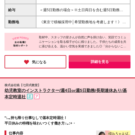
「子育て経験のみ」「長年のブランクがある」という
方も大歓迎！ あなたの経験がそのまま活かせる環境
給与
＜週5日勤務の場合＞※土日両日を含む週5日勤務
です。また、入社後は丁寧な研修＆サポートがあるの
【関東】月給25万円～＋賞与（業績による）＋残業手
で、ご安心ください。 ●高卒以上 ●未経験・資格不問
当 【関西】月給24万円～＋賞与（業績による）＋残
勤務地
《東京で積極採用中│希望勤務地を考慮します！》 ★
≪このような方におすすめ≫ ●もう一度社会で働きた
業手当 ＜週4日勤務の場合＞※土日両日を含む週4日
横浜の新教室でのオープニングスタッフも募集予定で
いと考えている方 ●自分の経験を誰かの役に立てたい
勤務 【関東】月給21万円～＋賞与（業績による）＋
す！東京・埼玉・神奈川・千葉・兵庫・奈良・京都・
方 ●安定した環境で長く働きたい方
残業手当 【関西】月給20万円～＋賞与（業績によ
取材中、スタッフの皆さんが自然に声を掛け合い、笑顔でコミュ
大阪にある下記いずれかの『七田式教室』にてご勤務
ニケーションを取る様子が心に残りました。子供たちの成長を共
る）＋残業手当 ※上記は一律手当月5万円（土曜手
いただきます。 ★駅チカ教室ばかりで通いやすい！
に喜び合える、温かい空気を実感できました◎「分からないこと
当・日曜手当・講師手当）を含みます。 ※経験・スキ
ほとんどの教室が駅から徒歩1～8分圏内。 通勤スト
はすぐ聞ける」というスタッフの方からの言葉通り、未経験の方
ルなどを考慮のうえ、優遇いたします。 ※昇給随時 ※
レスを軽減できます。 ★各教室での面接も可能です
も安心できる雰囲気と互いを尊重し支え合う関係性が、長く働け
残業代は別途全額支給いたします ★非常勤講師も同
お近くの教室で面接できるので、雰囲気を事前に確認
る環境を作っているそう。お子様が好きで、チームワークを大切
詳細を見る
気になる
時募集中 ※給与は【関東】時給1230円～【関西】時
にしながら働きたい方におすすめしたい職場です♪
いただけます。 ★転居を伴う転勤なし ライフスタイ
給1060円～となります。 （土日いずれかを含む週3日
ルに合わせて安心して長く働ける環境です。 ※(変更
以上、1日5時間以上） ※非常勤講師の場合、上記の
の範囲)上記を除く当社関連勤務地
給与に講師手当（1コマ／500円～）、土日手当が追
株式会社暁【七田式教室】
加支給。最大で830円の手当が付与されます。 【★
幼児教室のインストラクター/週4日or週5日勤務/長期連休あり/基
日々の頑張りを給与にしっかり還元します★】 社内
本定時退社
キャリアアップ表に基づき、個人の努力を正当に評価
し、給与やキャリアへ反映している当社。「頑張って
も評価されない」「週4勤務だと昇給しづらい？」と
いった不安は一切不要！頑張った分だけ評価される、
*:..｡持ち帰り仕事なしで基本定時退社！
やりがいある環境です。
平日休みの特権を味わいつくす働き方♪｡.:+・
仕事内容