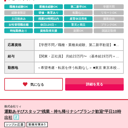
職種未経験OK
業種未経験OK
第二新卒OK
学歴不問
経験者限定
研修・教育あり
転勤なし
リモートOK
土日祝休み
残業20時間以内
産育休活用有
服装自由
女性管理職在籍
休日120日～
育児と両立
ブランクOK
時短勤務あり
資格取得支援
副業OK
国認定取得
応募資格
【学歴不問／職種・業種未経験、第二新卒歓迎】 ■英
語が好きな方 ■子どもが好きな方 ※保育士・看護師の
有資格者は歓迎（未経験・ブランクOK）。資格がな
給与
【関東・正社員】 月給23万円〜 （基本給19万円＋一
くても英語力や意欲重視で採用します。
律関東手当3万円＋資格手当1万円〜） 【他エリア・
正社員】 月給20万円〜 （基本給19万円＋資格手当1
勤務地
＜希望考慮・転居を伴う転勤なし＞ ■東京 東京本校／
万円〜） 【関東・契約社員】 月給22万円 （基本給19
大田区東嶺町 品川／港区高輪 世田谷／世田谷区桜新
万円＋一律関東手当3万円） 【他エリア・契約社員】
町 ■神奈川 横浜／横浜市西区みなとみらい たまプラ
月給19万円 ＼その他手当について／ ■担任手当：ク
ーザ／横浜市青葉区 ■愛知 名古屋／名古屋市昭和区広
詳細を見る
気になる
ラス担任をお任せする場合、基本給も19万円から
路町隼人 名古屋ノリタケ校／名古屋市西区則武新町 ■
【20万円】へアップし、さらに担任手当（月20,000
京都 京都／京都市中京区西ノ京小堀町 ■大阪 阿波座
円）が支給されます。 ■資格手当：保育士資格をお持
／大阪市西区 扇町／大阪市北区 大阪本校／大阪市
ちの方は（月10,000円〜40,000円）の手当を支給し
北区錦町 堂島／大阪市福島区福島 天王寺夕陽丘／大
株式会社リィ
ます。 ※経験や能力を考慮します ※契約社員は幼稚園
阪市天王寺区烏ヶ辻 大阪ベイ／大阪市港区弁天 豊中
運動あそびスタッフ*残業・持ち帰りナシ*ブランク歓迎*平日10時
教諭免許、海外保育士免許、TOEIC920点以上または
／豊中市本町 茨木彩都／茨木市彩都あさぎ 東大阪／
出社
英検1級合格者に手当／月1万円あり
東大阪市中新開 八尾／八尾市春日町 堺／堺市北区長
曽根町 吹田／吹田市千里丘北 高槻／高槻市天神町 ■