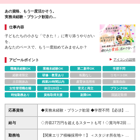
兵庫 神戸シーサイド／神戸市須磨区須磨浦通 宝塚／
宝塚市栄町 芦屋／芦屋市楠町 西宮北口／西宮市北口
あの資格、もう一度活かそう。
町 西宮／西宮市津門川町 ■奈良 奈良登美ヶ丘／生駒
実務未経験・ブランク歓迎の
市鹿畑町 ■福岡 福岡／福岡市早良区百道浜
「運動あそびスタッフ」始めませんか？
仕事内容
子どもたちの小さな「できた！」に寄り添うやりがい
を、
あなたのペースで、もう一度始めてみませんか？
アピールポイント
アイコンの説明
職種未経験OK
業種未経験OK
第二新卒OK
学歴不問
経験者限定
研修・教育あり
転勤なし
リモートOK
土日祝休み
残業20時間以内
産育休活用有
服装自由
女性管理職在籍
休日120日～
育児と両立
ブランクOK
時短勤務あり
資格取得支援
副業OK
国認定取得
応募資格
◆実務未経験・ブランク歓迎 ◆学歴不問 【必須】以
下いずれかに当てはまる方 ◎保育士、幼稚園教諭、
小・中・高教員免許、社会福祉士、 精神保健福祉
給与
◇月収27万円を超えるスタートも可！◇賞与年2回 ※
士いずれかの資格をお持ちの方 ◎公認心理師、臨床
業績による ◇資格手当あり！残業代全額支給 ■東京・
心理士、理学療法士、作業療法士、 言語聴覚士い
神奈川 ：24万6,100円〜27万6,100円＋賞与年2回
勤務地
【関東エリア積極採用中！】 ＜スタジオ所在地＞ 東
ずれかの資格をお持ちの方 ◎児童福祉サービスで2年
■大阪 ：24万1,100円〜27万6,100円＋賞