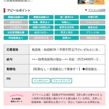
◎実務未経験歓迎◎
◎産休・育休の取得率100％
◎女性リーダー活躍中！
アピールポイント
アイコンの説明
職種未経験OK
業種未経験OK
第二新卒OK
学歴不問
経験者限定
研修・教育あり
転勤なし
リモートOK
土日祝休み
残業20時間以内
産育休活用有
服装自由
女性管理職在籍
休日120日～
育児と両立
ブランクOK
時短勤務あり
資格取得支援
副業OK
国認定取得
応募資格
無資格・未経験OK！学歴不問 以下のいずれかに当て
はまる方 ■児童発達支援管理責任者 ■小・中・高教員
免許、保育士、幼稚園教諭、社会福祉士、精神保健福
給与
++—指導員採用の場合—++ 月給：25万3400円～26
祉士、臨床心理士、公認 心理師、理学療法士、言語
万8400円 ※固定残業代（20時間分／3万3400円～3万
聴覚士、作業療法士の資格をお持ちの方 ■教育・社
6000円）を含む。超過分は別途支給。 ※経験を考慮
勤務地
【転勤なし！全国拠点にて募集中！】 ◆新規拠点も
会・心理・福祉系の学部・学科を卒業した方 ■児童福
の上、当社規定により優遇します。 ※試用期間は3か
全国各地で随時OPEN予定 ◆駅から徒歩5～10分の教
祉サービスで2年以上経験のある方 ※資格をお持ちで
月・条件変更なし
室です ■東京都 西日暮里、江戸川橋、西早稲田、高円
PR
ない方は、 強度行動障害初任者研修（基礎）をご受
インタビュー
フォトクリップ
寺、経堂、明大前、成城、駒沢、西武柳沢、六町 ■神
講いただきます。 研修の費用は会社が負担いたしま
奈川県 二俣川、東戸塚、綱島、大倉山、反町、ｾﾝﾀｰ
す。
南、中山、大船、茅ヶ崎、中野島、武蔵新城、高座渋
【プライム上場】【残業月平均20時間】【持ち帰り仕事ゼロ】な
谷、大和、鶴見 ■埼玉県 さいたま宮原、南越谷、春日
ど抜群の安定基盤と働きやすさを兼ね備えている同社。充実した
部、所沢、新所沢、新座、鳩ヶ谷、北朝霞、ふじみ
研修体制・福利厚生を受けつつ、安心して始められる環境がある
野、わらび ■千葉県 本八幡、幕張本郷、南船橋、八千
ことは勿論、保育士、幼稚園教諭、塾講師など様々な経歴や資格
代台、流山おおたかの森 ■大阪府 おおとり、なかも