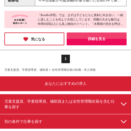
勤務地
≪中目黒駅から徒歩圏内♪落ち着いた空間の中で保育
（月20時間／3万650円）を含みます ※超過分は別途
を楽しむ≫ ■本社・BunBu学院 中目黒校 東京都目黒
支給します
区青葉台1-27-3 SFビル2階
『BunBu学院』では、まずは子どもたちと真剣に向き合い、一緒
に楽しむことを何より大切にしています。同園の大きな魅力は、
年間30回以上にも及ぶ独自のイベント。「水墨画の先生を呼ぼ
う」「プロの影絵師を招こう」「有名企業で職場見学をしよう」
…といった現場のひらめきが、子どもたちの好奇心につながるき
っかけに。きっとあなたのアイデアも、子どもたちの人生をより
詳細を見る
気になる
豊かにすることでしょう♪
1
児童支援員、学童指導員、補助員 × 女性管理職在籍の転職・求人情報
あなたにおすすめの求人
児童支援員、学童指導員、補助員または女性管理職在籍を含む仕
事を探す
別の条件で仕事を探す