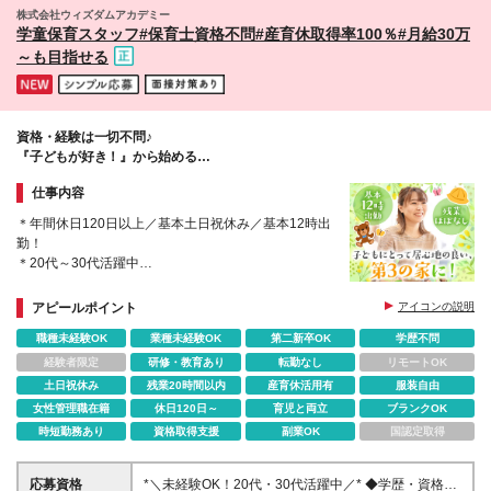
杉並阿佐ヶ谷校 [神奈川] 横浜上大岡校／PRIME 横浜
株式会社ウィズダムアカデミー
馬車道校 [埼玉] さいたま新都心校 ■提携校 8校舎 [東
学童保育スタッフ#保育士資格不問#産育休取得率100％#月給30万
京] emiffce練馬アフタースクール ティップネス・キッ
～も目指せる
ズ アフタースクール大泉学園店 ティップネス・キッ
ズ アフタースクール東武練馬店 ティップネス・キッ
ズ アフタースクール国領店 [神奈川] ティップネス・
キッズ アフタースクール宮崎台店 ASAHI KIDS．アフ
資格・経験は一切不問♪
タースクール港北綱島校 Nキッズアカデミー横須賀校
『子どもが好き！』から始める
[埼玉] ASAHI KIDS.アフタースクール 浦和常盤校 ※(変
ワークライフバランス抜群の学童保育スタッフへ！
更の範囲)上記を除く当社関連勤務地
仕事内容
＊年間休日120日以上／基本土日祝休み／基本12時出
勤！
＊20代～30代活躍中
＊産育休取得率100%！ライフイベントを迎えても活
躍できる
アピールポイント
アイコンの説明
＊将来的にはスクールマネージャーとしてメンバーの
職種未経験OK
業種未経験OK
第二新卒OK
学歴不問
育成などもできます！
経験者限定
研修・教育あり
転勤なし
リモートOK
土日祝休み
残業20時間以内
産育休活用有
服装自由
女性管理職在籍
休日120日～
育児と両立
ブランクOK
時短勤務あり
資格取得支援
副業OK
国認定取得
応募資格
*＼未経験OK！20代・30代活躍中／* ◆学歴・資格不