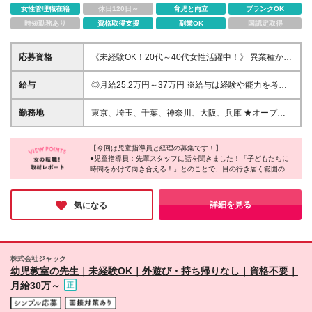
女性管理職在籍
休日120日～
育児と両立
ブランクOK
時短勤務あり
資格取得支援
副業OK
国認定取得
応募資格
《未経験OK！20代～40代女性活躍中！》 異業種から
転職した先輩たちが多数活躍中です♪ ★学歴不問 ★カ
ラダを動かすことが好きな方 ＼* こんな方にこそオス
給与
◎月給25.2万円～37万円 ※給与は経験や能力を考慮
スメです♪ *／ ●一人ひとりに向き合える仕事がしたい
し決定 ※試用期間3ヶ月（期間内の給与・待遇面に差
方 ●ゆとりのある環境で長期的に働きたい方 ●「子ど
異は発生しません） ※月給には固定残業代（40,000
勤務地
東京、埼玉、千葉、神奈川、大阪、兵庫 ★オープニ
もが好き」「運動が好き」という方 ●残業・持ち帰り
円～/20時間分）を含む／超過分は別途全額支給 ★残
ングスタッフも募集中！ ★転勤なし
仕事が無い場所でメリハリつけて働きたい方 ●自分で
業はほとんど発生しませんが、固定残業代は残業の有
工夫しながらより良い仕事がしたい方 など
無に関わらず支給しています！ ┗実質20時間分の固
【今回は児童指導員と経理の募集です！】
●児童指導員：先輩スタッフに話を聞きました！「子どもたちに
定残業代が給与に含まれるイメージです！ 【各種手
時間をかけて向き合える！」とのことで、目の行き届く範囲の人
当あり】 ・通勤手当（規定あり） ・役職や役割に応
数規模でお子さまのためを想った工夫を凝らせるのが魅力だそう
じて、各種手当あり 昇給／年1回 賞与／年1回 ◎児童
です♪
発達支援管理責任者／週32時間の場合：月給28万円
●経理：CFO直下で経営視点を持った市場価値の高い経理を目指
詳細を見る
気になる
～、週40時間の場合：月給30万円～ ※各種手当別途
せるのだとか！子どもたちの未来を支えながら、自身の専門性も
広げられる環境で成長できるのが魅力だそうです♪
支給あり ※経験に応じて給与相談可
株式会社ジャック
幼児教室の先生｜未経験OK｜外遊び・持ち帰りなし｜資格不要｜
月給30万～