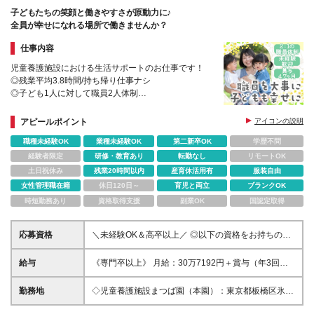
子どもたちの笑顔と働きやすさが原動力に♪
全員が幸せになれる場所で働きませんか？
仕事内容
児童養護施設における生活サポートのお仕事です！
◎残業平均3.8時間/持ち帰り仕事ナシ
◎子ども1人に対して職員2人体制
◎賞与4.7ヶ月分実績あり/月給31万円以上（大卒）
アピールポイント
アイコンの説明
職種未経験OK
業種未経験OK
第二新卒OK
学歴不問
経験者限定
研修・教育あり
転勤なし
リモートOK
土日祝休み
残業20時間以内
産育休活用有
服装自由
女性管理職在籍
休日120日～
育児と両立
ブランクOK
時短勤務あり
資格取得支援
副業OK
国認定取得
応募資格
＼未経験OK＆高卒以上／ ◎以下の資格をお持ちの方
は歓迎します！ ┗児童指導員任用資格：大学(教育学
部/社会学部/社会福祉部/心理学部)卒 ┗保育士/教員免
給与
《専門卒以上》 月給：30万7192円＋賞与（年3回／
許/社会福祉士/精神保健福祉士/理学療法士/作業療法
昨年実績4.7ヶ月分） ※上記には基本給+一律各種手当
士/言語聴覚士/公認心理士/認定心理士の資格取得者
が含まれます 《大卒以上》 月給：32万4336円＋賞与
勤務地
◇児童養護施設まつば園（本園）：東京都板橋区氷川
（年2回／昨年実績4.7ヶ月分） ※残業代全額支給 ※試
町27-2 ※実際の業務は本園から徒歩10分圏内にある
用期間6ヶ月（期間中の待遇に差異はありません） ＼