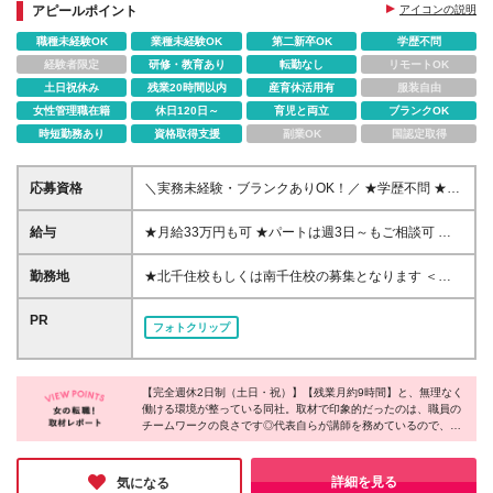
ください♪
アピールポイント
アイコンの説明
職種未経験OK
業種未経験OK
第二新卒OK
学歴不問
経験者限定
研修・教育あり
転勤なし
リモートOK
土日祝休み
残業20時間以内
産育休活用有
服装自由
女性管理職在籍
休日120日～
育児と両立
ブランクOK
時短勤務あり
資格取得支援
副業OK
国認定取得
応募資格
＼実務未経験・ブランクありOK！／ ★学歴不問 ★保
育士資格を保有している方 ★英語力不問！ 日常会話
レベルの英語を話せる方は、幼稚部クラスでご活躍い
給与
★月給33万円も可 ★パートは週3日～もご相談可 ＼
ただけます！ ◆子どもが好き ◆保育経験がある ◆子
初年度想定年収：282万円～500万円／ 【正社員】月
どもに関わる仕事をしていた そんな方にピッタリで
給23.5万円～33万円＋通勤手当＋資格手当など ※ス
勤務地
★北千住校もしくは南千住校の募集となります ＜北
す！お気軽にご応募ください◎
キルや経験に応じて決定します ※残業代は別途全額支
千住校＞ 東京都足立区足立1-3-11 (本校） 東京都足立
給 ※試用期間3ヶ月間あり（期間中の給与・待遇に差
区足立1-29-3 (アネックスビル） ＜南千住校＞ 東京都
PR
フォトクリップ
異はありません） 【パート】時給1200円～1800円＋
荒川区南千住1-43-1 ※雇用形態による勤務地の差異は
通勤手当など ※スキルや経験に応じて決定します ※残
ありません (変更の範囲)上記を除く当社関連勤務地
業代は別途全額支給 ※試用期間3ヶ月間あり（期間中
の給与・待遇に差異はありません）
【完全週休2日制（土日・祝）】【残業月約9時間】と、無理なく
働ける環境が整っている同社。取材で印象的だったのは、職員の
チームワークの良さです◎代表自らが講師を務めているので、現
場の困ったこともすぐに相談できる環境なのだそう！子供たちの
笑い声はもちろん、職員の笑顔も印象的でした♪幼稚部はオール
イングリッシュ、未就園児は日本語でOKなので、「英語が好
詳細を見る
気になる
き！子供が好き！」という方にピッタリな環境だと思います◎