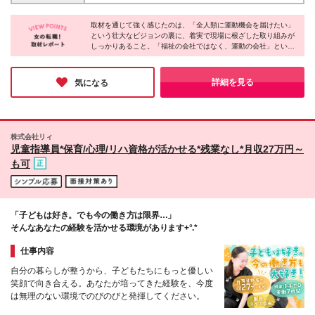
京・神奈川・千葉・静岡・愛知・大阪・兵庫・広島
以上の経験がある方 ＼ こんな方にぴったり ／ ＊子ど
与年2回 ■千葉・愛知・兵庫：23万6,100円〜27万
※(変更の範囲)上記を除く当社関連勤務地
もが好きで、成長を見守ることに喜びを感じる方 ＊
6,100円＋賞与年2回 ■その他 ：22万6,100
取材を通じて強く感じたのは、「全人類に運動機会を届けたい」
残業、持ち帰り仕事なしで働きたい方 ＊運動やスポ
という壮大なビジョンの裏に、着実で現場に根ざした取り組みが
円〜27万6,100円＋賞与年2回 （※賞与は業績によ
しっかりあること。「福祉の会社ではなく、運動の会社」という
ーツが好きで、体を動かすことに抵抗がない方
る） 【◎資格手当詳細】 ★児童発達支援管理責任
明確な姿勢も印象的でした。社員の声から「スペシャルホリデ
者：90,000円 ★児童発達支援管理責任者要件手当：
ー」等の制度が生まれる風通しの良さも魅力。急成長中ながら社
60,000円 ★保育士 指定業種にて5年以上：25,000円
員を大切にする想いが伝わってきました。「仕事にワクワクでき
詳細を見る
気になる
★児童指導員 指定業種にて5年以上：25,000円 ★保
なくなった」方にこそ出会ってほしい企業です！
育士 指定業種にて5年未満：20,000円 ★児童指導員
指定業種にて5年未満：20,000円 ★理学療法士・作業
療法士：30,000円 ★公認心理師／臨床心理士：
株式会社リィ
25,000円 ※経験・能力・保有資格を考慮の上、当社
児童指導員*保育/心理/リハ資格が活かせる*残業なし*月収27万円～
規定により優遇します ※残業代は1分単位で別途全額
も可
支給します ※入社後6ヶ月は試用期間で契約社員とな
ります。 試用期間中の給与は月給22万4,100円～24
万7,000円、その他待遇に差異はありません ※固定残
業代なし
「子どもは好き。でも今の働き方は限界…」
そんなあなたの経験を活かせる環境があります+°.*
仕事内容
自分の暮らしが整うから、子どもたちにもっと優しい
笑顔で向き合える。あなたが培ってきた経験を、今度
は無理のない環境でのびのびと発揮してください。