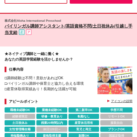
株式会社Aloha International Preschool
バイリンガル講師アシスタント/英語資格不問/土日祝休み/引越し手
当支給
★ネイティブ講師と一緒に働く★
あなたの英語学習経験を活かしませんか？
仕事内容
□講師経験は不問！意欲があればOK
□バイリンガル講師や保育士と協力し合える環境
□産育休取得実績あり！長期的な活躍が可能
アピールポイント
アイコンの説明
職種未経験OK
業種未経験OK
第二新卒OK
学歴不問
経験者限定
研修・教育あり
転勤なし
リモートOK
土日祝休み
残業20時間以内
産育休活用有
服装自由
女性管理職在籍
休日120日～
育児と両立
ブランクOK
時短勤務あり
資格取得支援
副業OK
国認定取得