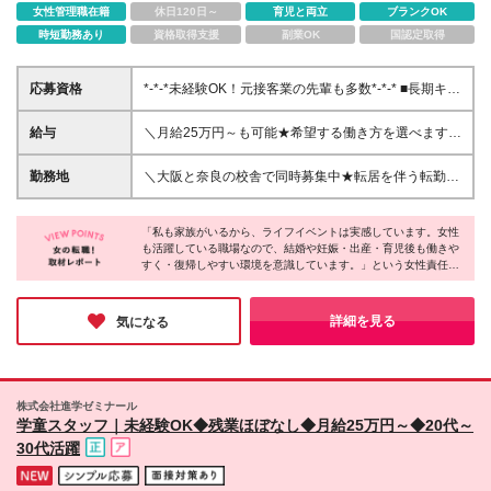
女性管理職在籍
休日120日～
育児と両立
ブランクOK
時短勤務あり
資格取得支援
副業OK
国認定取得
応募資格
*-*-*未経験OK！元接客業の先輩も多数*-*-* ■長期キャ
リア形成のため45歳以下の方 ■高卒以上 ■自動車普通
免許（AT限定可）をお持ちの方 ※免許をお持ちでな
給与
＼月給25万円～も可能★希望する働き方を選べます／
い方は、面接の際にご相談ください ＼【子どもへの
━━━━━━━━━━━ 【変形労働ありの場合】
教育の熱意重視】の採用／ ★教育業界に就きたい
━━━━━━━━━━━ ■月給25万円～(運転手当含
勤務地
＼大阪と奈良の校舎で同時募集中★転居を伴う転勤な
が、学力面が不安な方 ★学校の先生に挑戦したい
む) ※運転不可の場合は面接にて要相談 ┗固定残業代
し／ ■帝塚山校※オープニング募集 大阪府大阪市住吉
が、プライベートも充実したい方 ★家事や子育てを
24,442円～／15時間分 超過分は別途支給 ■アルバ
区帝塚山西1丁目1-13 ベルメゾン帝塚山1階 ■堀江校
しながらも社会で活躍したい方 ★イベントや楽しい
イトの場合（12時～19時／月～金シフト制） ★大
「私も家族がいるから、ライフイベントは実感しています。女性
大阪市西区南堀江3-11-22 アキ開発南堀江ビル 5階
ことが大好きな方 といった方はぜひ一度、お話を聞
も活躍している職場なので、結婚や妊娠・出産・育児後も働きや
阪：時給1300円～ ★奈良：時給1051円～ ┗運転が可
■都島校 大阪府大阪市都島区善源寺町1-5-28 アーバン
すく・復帰しやすい環境を意識しています。」という女性責任者
かせてください！
能な方は、運転手当として時給100円アップ！
アイム1F ■蒲生四丁目駅前校 大阪府大阪市城東区今
ならではの視点と心強いメッセージをいただきました。基本土日
━━━━━━━━━━━ 【労働時間固定の場合】
福西1-9-7 蒲生ユニコーンビル2F・3F ■緑橋校 大阪府
がお休みで、5日以上の連休あり。残業もほぼ無く、業界の中で
━━━━━━━━━━━ ■月給23万円～(運転手当含
大阪市東成区東中本2-7-26 ライフハウスツネⅡ号館
も抜群の環境に驚きました！お仕事のやりがいも活き活きとお話
詳細を見る
気になる
む) ※運転不可の場合は面接にて要相談 ┗固定残業代
されていて、長く楽しく働けると感じました♪
1F ■豊中上野校 大阪府豊中市上野西1丁目4-35 ■学園
22,317円～／15時間分 超過分は別途支給 ■アルバ
前本部校 奈良県奈良市学園北1-11-10 森田ビル2F ※
イトの場合（12時～19時／月～金シフト制） ★大
変更の範囲：上記を除く当社関連勤務地 ※関西限定求
阪：時給1300円～ ★奈良：時給1051円～ ┗運転が可
人※ ※関西本社
株式会社進学ゼミナール
能な方は、運転手当として時給100円アップ！
学童スタッフ｜未経験OK◆残業ほぼなし◆月給25万円～◆20代～
━━━━━━ 【共通項目】 ━━━━━━ ※年齢・経
30代活躍
験・能力を考慮の上、優遇いたします ※試用期間最大
3ヶ月(給与は変わりません) ※月ごとの新規入塾純増
数により別途インセンティブを支給(支給は賞与と合