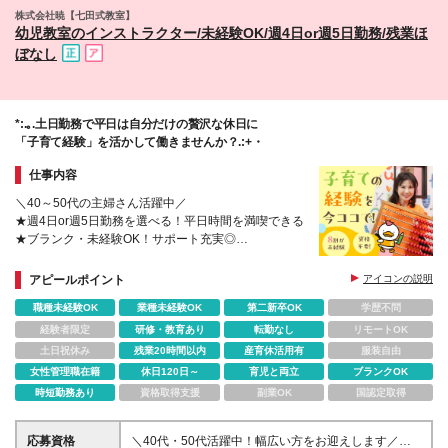
療法士：30,000円 ★公認心理師／臨床心理士：
株式会社暁【七田式教室】
25,000円 ※経験・能力・保有資格を考慮の上、当社
幼児教室のインストラクター/未経験OK/週4日or週5日勤務/残業ほ
規定により優遇します ※残業代は1分単位で別途全額
ぼなし
支給します ※入社後6ヶ月は試用期間で契約社員とな
ります。 試用期間中の給与は月給22万4,100円～24
万7,000円、その他待遇に差異はありません ※固定残
業代なし
*:.｡.土日勤務で平日は自分だけの贅沢な休日に
「子育て経験」を活かして働きませんか？.:+・
仕事内容
＼40～50代の主婦さん活躍中／
★週4日or週5日勤務を選べる！平日時間を満喫できる
★ブランク・未経験OK！サポート充実◎
★あなたの「子育て経験」が大きな力になる
★残業ほぼなし・持ち帰り仕事なし
アピールポイント
アイコンの説明
職種未経験OK
業種未経験OK
第二新卒OK
学歴不問
経験者限定
研修・教育あり
転勤なし
リモートOK
土日祝休み
残業20時間以内
産育休活用有
服装自由
女性管理職在籍
休日120日～
育児と両立
ブランクOK
時短勤務あり
資格取得支援
副業OK
国認定取得
応募資格
＼40代・50代活躍中！幅広い方をお迎えします／