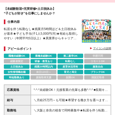
算)
【未経験歓迎×充実研修×土日祝休み】
“子どもが好き”を仕事にしませんか？
仕事内容
転居を伴う転勤なし★残業月5時間ほど＆土日祝休み
が基本★子ども手当(子1人5,000円/月)★有給も取得し
やすい（年間平均5日以上）★異業界からキャリアチ
ェンジした先輩多数★賞与年2回★オープニング募集
校舎あり
アピールポイント
アイコンの説明
職種未経験OK
業種未経験OK
第二新卒OK
学歴不問
経験者限定
研修・教育あり
転勤なし
リモートOK
土日祝休み
残業20時間以内
産育休活用有
服装自由
女性管理職在籍
休日120日～
育児と両立
ブランクOK
時短勤務あり
資格取得支援
副業OK
国認定取得
応募資格
*-*-*未経験OK！元接客業の先輩も多数*-*-* ■長期キャ
リア形成のため45歳以下の方 ■高卒以上 ■自動車普通
免許（AT限定可）をお持ちの方 ※免許をお持ちでな
給与
＼月給25万円～も可能★希望する働き方を選べます／
い方は、面接の際にご相談ください
＜正社員＞ ◆変形労働あり 【月給25万円～(運転手当
含む)】 ※固定残業代24,442円～／15時間分 ※運転不
勤務地
＼大阪と奈良の校舎で同時募集中★転居を伴う転勤な
可の場合は面接にて要相談 ◆労働時間固定 【月給23