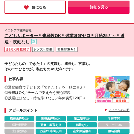
勤ストレスを軽減できます。 ★各教室での面接も可
も安心できる雰囲気と互いを尊重し支え合う関係性が、長く働け
にこんな方が活躍中》 ●元保育士→残業なし・19時終
残業代は別途全額支給いたします ★非常勤講師も同
能です お近くの教室で面接できるので、雰囲気を事
る環境を作っているそう。お子様が好きで、チームワークを大切
詳細を見る
気になる
業で生活リズムが改善 ●元アパレル販売→接客スキル
時募集中 ※給与は【関東】時給1230円～【関西】時
にしながら働きたい方におすすめしたい職場です♪
前に確認いただけます。 ★転居を伴う転勤なし ライ
を活かして教育業界へ ●子育て経験のみ→ブランクが
給1060円～となります。 （土日いずれかを含む週3日
フスタイルに合わせて安心して長く働ける環境です。
あっても安心してスタート
以上、1日5時間以上） ※非常勤講師の場合、上記の
※(変更の範囲)上記を除く当社関連勤務地
給与に講師手当（1コマ／500円～）、土日手当が追
イニシアス株式会社
加支給。最大で830円の手当が付与されます。 【★
こどもサポーター＊未経験OK＊残業ほぼゼロ＊月給25万～＊送
日々の頑張りを給与にしっかり還元します★】 社内
迎・夜勤なし
キャリアアップ表に基づき、個人の努力を正当に評価
し、給与やキャリアへ反映している当社。「頑張って
も評価されない」「週4勤務だと昇給しづらい？」と
いった不安は一切不要！頑張った分だけ評価される、
やりがいある環境です。
子どもたちの「できた！」の笑顔も、成長も、言葉も。
その一つひとつが、私たちのやりがいです♪
仕事内容
◎運動療育で子どもの「できた！」を一緒に喜ぶ♪
◎未経験OK／チームで支え合う安心環境
◎残業ほぼなし・持ち帰りなし／年休実質120日＋特
別休暇
◎副業OK！無理なく長く働ける職場
アピールポイント
アイコンの説明
職種未経験OK
業種未経験OK
第二新卒OK
学歴不問
経験者限定
研修・教育あり
転勤なし
リモートOK
土日祝休み
残業20時間以内
産育休活用有
服装自由