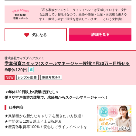
し／ ■帝塚山校：大阪府大阪市住吉区帝塚山西1丁目
万円～(運転手当含む)】 ※固定残業代22,317円～／15
1-13 ベルメゾン帝塚山1階 ■堀江校：大阪市西区南堀
時間分 ※運転不可の場合は面接にて要相談 ＜アルバ
「私も家族がいるから、ライフイベントは実感しています。女性
江3-11-22 アキ開発南堀江ビル 5階 ■都島校：大阪
も活躍している職場なので、結婚や妊娠・出産・育児後も働きや
イト＞ ◆変形労働あり ・大阪：時給1300円～ ・奈
府大阪市都島区善源寺町1-5-28 アーバンアイム1F ■
すく・復帰しやすい環境を意識しています。」という女性責任者
良：時給1051円～ ※運転が可能な方は、運転手当と
蒲生四丁目駅前校：大阪府大阪市城東区今福西1-9-7
ならではの視点と心強いメッセージをいただきました。基本土日
して時給100円アップ！ ※12時～19時／月～金シフト
蒲生ユニコーンビル2F・3F ■緑橋校：大阪府大阪市東
がお休みで、5日以上の連休あり。残業もほぼ無く、業界の中で
制 ◆労働時間固定 ・大阪：時給1300円～ ・奈良：時
成区東中本2-7-26 ライフハウスツネⅡ号館1F ■豊中
も抜群の環境に驚きました！お仕事のやりがいも活き活きとお話
詳細を見る
気になる
給1051円～ ※運転が可能な方は、運転手当として時
されていて、長く楽しく働けると感じました♪
上野校：大阪府豊中市上野西1丁目4-35 ■学園前本部
給100円アップ！ ※12時～19時／月～金シフト制 ＜
校：奈良県奈良市学園北1-11-10 森田ビル2F ※変更の
共通項目＞ ※年齢・経験・能力を考慮の上、優遇いた
範囲：上記を除く当社関連勤務地 ※関西限定求人※ ※
します ※試用期間最大3ヶ月(給与は変わりません) ※
関西本社
株式会社ウィズダムアカデミー
月ごとの新規入塾純増数により別途インセンティブを
学童保育スタッフ(スクールマネージャー候補)#月30万～目指せる
支給(支給は賞与と合算) ※残業超過分は別途支給
#年休120日
＜年休120日以上×残業ほぼなし＞
働きやすさ抜群の環境で、未経験からスクールマネージャーへ！
仕事内容
★異業種から新たなキャリアを築きたい方歓迎！
★年間休日120日以上／土日祝休み
★産育休取得率100%！安心してライフイベントを迎
えられる