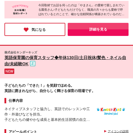
各グループホームとなります。 (変更の範囲)上記を除
その他の手当も充実◎／ ◇賞与(年2回/実績：4.7ヵ月
今回取材でお話を伺ったのは「やまさん」の愛称で親しまれてい
く当社関連勤務地
る園長さん♪子どもたちだけでなく、職員の方々からも愛称で呼
分) ※1年目職員実績：3.4ヵ月分 ◇住宅手当：10,000
ばれているとのことで、確かな信頼関係が構築されているのだと
円 ◇扶養手当：配偶者/17,500円・子(1名)/8,000円 ◇
感じました！元々現場でご活躍されていたという園長さんの経験
子ども教育手当(16～18歳)：5,000円 ◇宿舎借り上げ
から職員の働きやすさにはとても力を入れているのだとか。そん
制度（※本園より10km圏内） ┗本人負担額：2割、
な松葉の園ならば、今後もより働きやすい環境に改善されていく
詳細を見る
気になる
補助額上限：82,000円 ◇奨学金代理返済制度：月額
でしょう◎
50000円、最大5年間利用可能、最大300万円 ◇処遇
改善手当：月額44,000円（一時金として12月、3月に
支給） ◇令和8年度特別処遇改善手当：月額10,000円
株式会社キンダーキッズ
英語保育園の保育スタッフ◆年休130日/土日祝休/髪色・ネイル自
由/未経験OK
子どもたちの「できた！」を笑顔でほめる。
英語に囲まれながら、自分らしく輝ける保育の現場です。
仕事内容
ネイティブスタッフと協力し、英語でのレッスンや工
作・外遊びなどを担当。
子どもたちの健やかな成長と基本的生活習慣の自立を
温かく見守り、支えるお仕事です。
アピールポイント
アイコンの説明