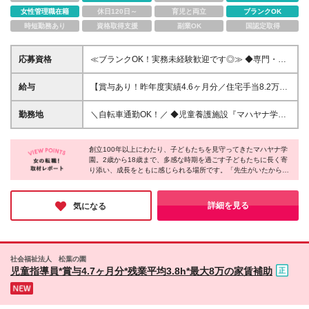
女性管理職在籍
休日120日～
育児と両立
ブランクOK
時短勤務あり
資格取得支援
副業OK
国認定取得
応募資格
≪ブランクOK！実務未経験歓迎です◎≫ ◆専門・短
大卒以上 ◆以下いずれかの資格や経験が必要となり
ます。 ・社会福祉士・精神保健福祉士・保育士いず
給与
【賞与あり！昨年度実績4.6ヶ月分／住宅手当8.2万円
れかの資格をお持ちの方 ・社会福祉学・心理学・教
あり（利用規程あり）】 ★板橋区の家賃相場：8.83
育学・社会学系の大学・大学院いずれか卒業者 ・
万円（1K） ⇒つまり…自己負担ほぼゼロで1人暮らし
勤務地
＼自転車通勤OK！／ ◆児童養護施設『マハヤナ学園
小・中・高のいずれかの教員免許をお持ちの方 ・児
ができる！ ※引用元：
撫子園』／東京都板橋区前野町5-7-10 ※（変更の範
童福祉施設での実務経験2年以上の方 ─＊こんな方に
https://www.homes.co.jp/chintai/tokyo/itabashi-
囲）上記を除く、当社関連勤務地
ピッタリ＊─ ・子どもが好き！を活かしたい ・資格
city/price/ --------- ◆大卒：月給25万488円+各種手当
創立100年以上にわたり、子どもたちを見守ってきたマハヤナ学
や経験を活かして働きたい ・働きやすい環境で長く
園。2歳から18歳まで、多感な時期を過ごす子どもたちに長く寄
+賞与年3回 ◆専門・短大卒：月給23万4472円+各種
り添い、成長をともに感じられる場所です。「先生がいたから生
働きたい ・都内で新生活を始めたい
手当+賞与年3回 ※給与は経験・スキルなどを考慮の
きてこれた」という言葉からも伝わるように、あなたの存在が誰
うえ決定します。 ※残業代は、別途支給いたします。
かの人生を支える力になる仕事だと感じました。子どもたちの成
※試用期間6ヵ月あり。期間中の給与・待遇の差異は
長に本気で向き合いたい方に、ぜひ知ってもらいたい求人です。
詳細を見る
気になる
ありません。
社会福祉法人 松葉の園
児童指導員*賞与4.7ヶ月分*残業平均3.8h*最大8万の家賃補助