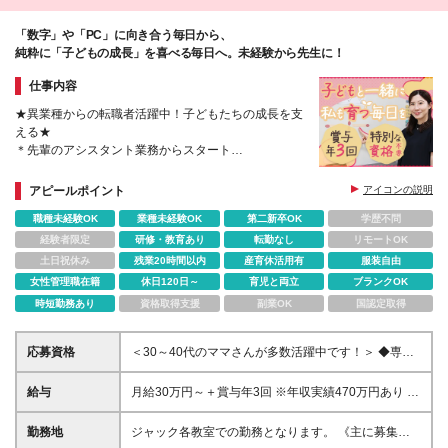
「数字」や「PC」に向き合う毎日から、
純粋に「子どもの成長」を喜べる毎日へ。未経験から先生に！
仕事内容
★異業種からの転職者活躍中！子どもたちの成長を支
える★
＊先輩のアシスタント業務からスタート
＊未経験・無資格からスタートOK
＊外遊び・持ち帰りなし＆残業少なめ
アピールポイント
アイコンの説明
＊30代・40代活躍中！産育休取得実績多数
職種未経験OK
業種未経験OK
第二新卒OK
学歴不問
経験者限定
研修・教育あり
転勤なし
リモートOK
土日祝休み
残業20時間以内
産育休活用有
服装自由
女性管理職在籍
休日120日～
育児と両立
ブランクOK
時短勤務あり
資格取得支援
副業OK
国認定取得
応募資格
＜30～40代のママさんが多数活躍中です！＞ ◆専
門・短大卒以上 ◆未経験OK！ ＜こんな方を歓迎！＞
◇なんらかの指導経験をお持ちの方 ◇私立小学校の
給与
月給30万円～＋賞与年3回 ※年収実績470万円あり ※
受験経験をお持ちの方 など ご自身やお子様が幼児
幼稚園・幼児教室での指導経験者はスキルを考慮の
教室に通われていた経験を通し、 ご興味を持たれた
上、当社規定により優遇します。 ※残業代は別途全額
勤務地
ジャック各教室での勤務となります。 《主に募集し
方のご応募も大歓迎です！ ＊以下の経験がある方は
支給します。 ※日・祝出勤には別途手当あり。 ※試用