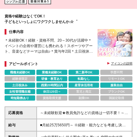
資格や経験はなくてOK！
子どもといっしょにワクワクしませんか.☆゜
仕事内容
＊未経験OK！経験・資格不問、20～30代が活躍中＊
イベントの企画や運営にも携われる！スポーツやアー
ト、音楽などテーマは自由♪＊賞与年2回＊土日祝休み
＆残業は月15時間ほど
アピールポイント
アイコンの説明
職種未経験OK
業種未経験OK
第二新卒OK
学歴不問
経験者限定
研修・教育あり
転勤なし
リモートOK
土日祝休み
残業20時間以内
産育休活用有
服装自由
女性管理職在籍
休日120日～
育児と両立
ブランクOK
時短勤務あり
資格取得支援
副業OK
国認定取得
応募資格
～未経験歓迎★教員免許などの資格は一切不要！～ ■
専門卒／短大卒以上 ＼人柄重視の採用です！／ 知
識・経験は一切問いません。 「子どもが好き」「成
給与
■月給25万5650円～ ※経験・能力などを考慮し決定し
長をサポートしたい」という気持ちさえあればOKで
ます ※試用期間3ヵ月あり。期間中の待遇・雇用形態
す！
などに差異はありません ※上記金額には固定残業代