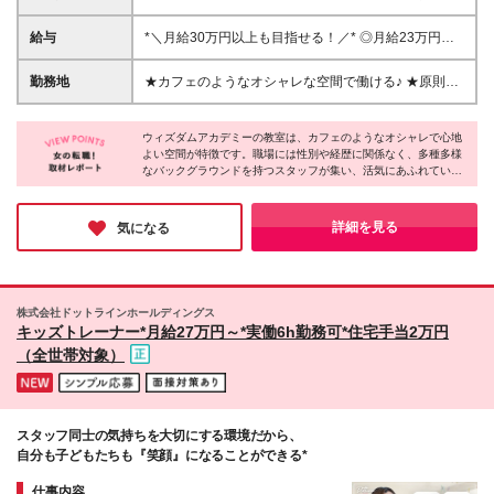
問 ◆第二新卒歓迎 「土日も休める仕事が良い」 「未
経験から子どもに寄り添える仕事がしたい」 などの
給与
*＼月給30万円以上も目指せる！／* ◎月給23万円～
理由で入社する社員も多数！ ★保育士／放課後児童
35万円 ◆スーパーバイザー / マネージャークラス 月
支援員資格をお持ちの方は資格手当支給！
給30万円～35万円 ※能力・適性を考慮し決定いたし
勤務地
★カフェのようなオシャレな空間で働ける♪ ★原則、
ます。 ※固定残業代40時間相当分68,800円～80,320
転居を伴う転勤なし ★ご自宅の最寄り駅や適性、配
円を含みます。 時間超過分は別途支給いたしま
置状況を考慮して決定します 東京都・神奈川県・埼
す。 ◆スクールマネージャークラス 月給25.5万円～
ウィズダムアカデミーの教室は、カフェのようなオシャレで心地
玉県内のいずれかの拠点 ※本配属先は適性や人員状況
よい空間が特徴です。職場には性別や経歴に関係なく、多種多様
※能力・適性を考慮し決定いたします。 ※固定残業代
を考慮し、入社翌月以降に確定します ※原則転居を伴
なバックグラウンドを持つスタッフが集い、活気にあふれていま
30時間相当分46,560円～を含みます。 時間超過分
う異動はありません ■ウィズダムアカデミー｜直営校
す！特に職員同士の仲の良さが魅力で、みなさんが「人間関係の
は別途支給いたします。 ◆一般スタッフクラス 月給
（18校舎） [東京] 目白校／王子校／三鷹吉祥寺校／恵
良さに自信がある」と口を揃えるほど◎子どもと触れ合いなが
23万円～ ※能力・適性を考慮し決定いたします。 ※
比寿校／二子玉川校／池尻三軒茶屋校／駒沢桜新町校
ら、働きやすさバツグンの環境で、のびのびと働ける環境です♪
詳細を見る
気になる
固定残業代15時間相当分23,100円～を含みます。
／小平花小金井校／小平花小金井校NEXUS／小平花
時間超過分は別途支給いたします。 【共通】 ※保育
小金井北口校／小平一橋学園校／小平一橋学園校
士資格／放課後児童支援員資格保有者優遇 ※各種教員
ANNEX／国分寺校／PRIME 市ヶ谷飯田橋校／PRIME
免許保有者歓迎 ※試用期間6ヶ月間と本採用後の給与
杉並阿佐ヶ谷校 [神奈川] 横浜上大岡校／PRIME 横浜
株式会社ドットラインホールディングス
は差異なし。 └忌引き休暇等の適用はなし、その他待
馬車道校 [埼玉] さいたま新都心校 ■提携校 8校舎 [東
キッズトレーナー*月給27万円～*実働6h勤務可*住宅手当2万円
遇に変更なし
京] emiffce練馬アフタースクール ティップネス・キッ
（全世帯対象）
ズ アフタースクール大泉学園店 ティップネス・キッ
ズ アフタースクール東武練馬店 ティップネス・キッ
ズ アフタースクール国領店 [神奈川] ティップネス・
キッズ アフタースクール宮崎台店 ASAHI KIDS．アフ
スタッフ同士の気持ちを大切にする環境だから、
タースクール港北綱島校 Nキッズアカデミー横須賀校
自分も子どもたちも『笑顔』になることができる*
[埼玉] ASAHI KIDS.アフタースクール 浦和常盤校 ※(変
更の範囲)上記を除く当社関連勤務地
仕事内容