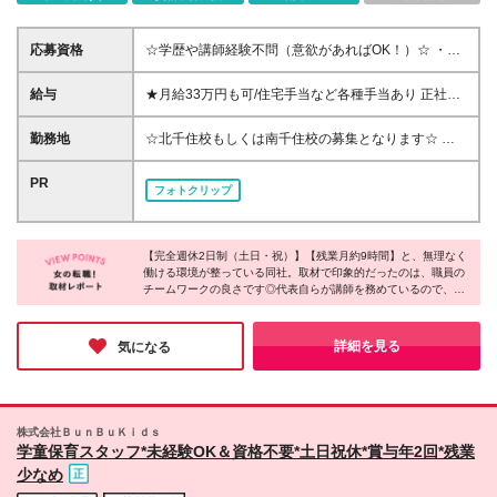
応募資格
☆学歴や講師経験不問（意欲があればOK！）☆ ・基
本的なPC操作ができる方 ・英語力をお持ちの方 （目
安）日常会話レベルでOK！ 「英語を活かして働きた
給与
★月給33万円も可/住宅手当など各種手当あり 正社員
い！」 「子どもは好きだけど教えるお仕事は未経
／月給23.5万円～33万円 ※スキルや経験に応じて決
験」 そんな方も大歓迎です♪
定します ※残業代は別途全額支給 ※保育士資格をお持
勤務地
☆北千住校もしくは南千住校の募集となります☆ ＜
ちの方は手当を付与します ※試用期間3ヶ月間あり
北千住校＞ 東京都足立区足立1-3-11 (本校） 東京都足
（期間中の給与・待遇に差異はありません） パート
立区足立1-29-3 (アネックスビル） ＜南千住校＞ 東京
PR
フォトクリップ
／時給1200円～1800円＋通勤手当など ※スキルや経
都荒川区南千住1-43-1 ※雇用形態による勤務地の差異
験に応じて決定します ※残業代は別途全額支給 ※試用
はありません (変更の範囲)上記を除く当社関連勤務地
期間3ヶ月間あり（期間中の給与・待遇に差異はあり
ません）
【完全週休2日制（土日・祝）】【残業月約9時間】と、無理なく
働ける環境が整っている同社。取材で印象的だったのは、職員の
チームワークの良さです◎代表自らが講師を務めているので、現
場の困ったこともすぐに相談できる環境なのだそう！子供たちの
笑い声はもちろん、職員の笑顔も印象的でした♪幼稚部はオール
イングリッシュ、未就園児は日本語でOKなので、「英語が好
詳細を見る
気になる
き！子供が好き！」という方にピッタリな環境だと思います◎
株式会社ＢｕｎＢｕＫｉｄｓ
学童保育スタッフ*未経験OK＆資格不要*土日祝休*賞与年2回*残業
少なめ