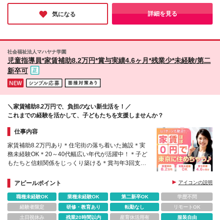
支給し、超過分は別途全額支給する ▼児童発達支援
賀、千城台 ■千葉市稲毛区 └長沼原、小仲台 ■千葉市
遇はもはや普通のこと」なんだとか！そんな環境のせいか、事務
管理責任者採用の場合 月給35万円～50万＋諸手当 ※
花見川区 └花見川、新検見川、幕張 ■千葉市美浜区 └
所内はとても明るく、インタビューに応じてくださった社員の皆
詳細を見る
気になる
上記は、固定残業時間（30時間分／6.4万円～）含む
さんも朗らかな方ばかりでした♪
幸町、高浜、真砂 ■千葉市緑区 └あすみが丘、おゆみ
※固定残業代は残業がない場合も支給し、超過分は別
野 ■習志野市 └鷺沼、津田沼 ■四街道市 └四街道 ■船
途全額支給する ※試用期間:月給336,000円～(固定残
橋市 └船橋浜町、船橋習志野、東船橋、船橋法典、高
業30時間分・6.2万円～) ▼教室長or教室長候補の場合
根木戸、三咲 ■市原市 └市原八幡 ■八千代市 └勝田台
社会福祉法人マハヤナ学園
月給35.7万円～45万円＋諸手当 ※上記は、固定残業
■鎌ケ谷市 └富岡 ■佐倉市 └栄町、上志津 ■松戸市 └
児童指導員*家賃補助8.2万円*賞与実績4.6ヶ月*残業少*未経験/第二
時間（45時間分／9万円～）含む ※固定残業代は残業
新松戸 ＜2026年9月新規OPEN施設＞ ※オープニ
新卒可
がない場合も支給し、超過分は別途全額支給する ※試
ングスタッフ募集中 ・新松戸教室 └千葉県松戸市
用期間:月給341,000円～(固定残業45時間分・8.6万円
新松戸3-40 ・志津教室 └千葉県佐倉市上志津1673-
～) 【他手当】 ■住宅手当(月2万円) ■交通費支給（上
91 ・三咲教室 └千葉県船橋市三咲2-11-54 ・京成
限3万円／月まで） ■役職手当（1万5000円～20万円
津田沼駅前教室 └千葉県習志野市津田沼4-10-33 ・
／月） ■職能手当（2万7000円～8万2000円／月）
＼家賃補助8.2万円で、負担のない新生活を！／
稲毛駅前教室 └千葉県千葉市稲毛区小仲台6-16-6
これまでの経験を活かして、子どもたちを支援しませんか？
(変更の範囲)上記を除く当社関連勤務地
仕事内容
家賃補助8.2万円あり＊住宅街の落ち着いた施設＊実
務未経験OK＊20～40代幅広い年代が活躍中！＊子ど
もたちと信頼関係をじっくり築ける＊賞与年3回支給
＊月給25万円も可＊チューター制度あり（1年間先輩
がサポート）
アピールポイント
アイコンの説明
職種未経験OK
業種未経験OK
第二新卒OK
学歴不問
経験者限定
研修・教育あり
転勤なし
リモートOK
土日祝休み
残業20時間以内
産育休活用有
服装自由