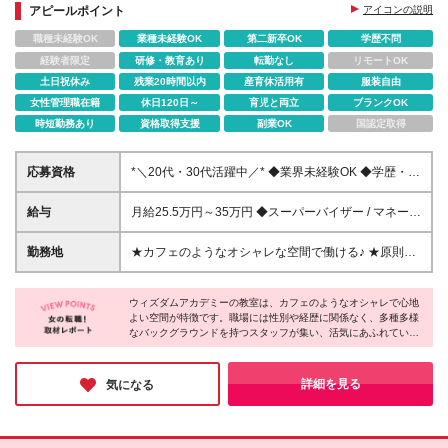
★カフェのようなオシャレな校舎で働ける
アピールポイント
アイコンの説明
職種未経験OK
業種未経験OK
第二新卒OK
学歴不問
経験者限定
研修・教育あり
転勤なし
リモートOK
土日祝休み
残業20時間以内
産育休活用有
服装自由
女性管理職在籍
休日120日～
育児と両立
ブランクOK
時短勤務あり
資格取得支援
副業OK
国認定取得
応募資格
*＼20代・30代活躍中／* ◆業界未経験OK ◆学歴・資
格不問 ◆人柄重視（ポテンシャル）採用 ◆店長・マ
ネージャー経験をお持ちの方（年数不問） ★保育
給与
月給25.5万円～35万円 ◆スーパーバイザー / マネージ
士・放課後児童支援員資格をお持ちの方は資格手当支
ャークラス 月給30万円～35万円 ※能力・適性を考慮
給！
し決定いたします。 ※固定残業代40時間相当分
勤務地
★カフェのようなオシャレな空間で働ける♪ ★原則、
68,800円～80,320円を含みます。 時間超過分は別
転居を伴う転勤なし ★ご自宅の最寄り駅や適性、配
途支給いたします。 ◆スクールマネージャークラス
置状況を考慮して決定します 東京都・神奈川県・埼
月給25.5万円～ ※能力・適性を考慮し決定いたしま
ウィズダムアカデミーの教室は、カフェのようなオシャレで心地
玉県内のいずれかの拠点 ※本配属先は適性や人員状況
よい空間が特徴です。職場には性別や経歴に関係なく、多種多様
す。 ※固定残業代30時間相当分46,560円～を含みま
を考慮し、入社翌月以降に確定します ※原則転居を伴
なバックグラウンドを持つスタッフが集い、活気にあふれていま
す。 時間超過分は別途支給いたします。 【共通】
う異動はありません ■ウィズダムアカデミー｜直営校
す！特に職員同士の仲の良さが魅力で、みなさんが「人間関係の
※保育士資格／放課後児童支援員資格保有者優遇 ※各
（18校舎） [東京] 目白校／王子校／三鷹吉祥寺校／恵
良さに自信がある」と口を揃えるほど◎子どもと触れ合いなが
種教員免許保有者歓迎 ※試用期間6ヶ月間と本採用後
比寿校／二子玉川校／池尻三軒茶屋校／駒沢桜新町校
ら、働きやすさバツグンの環境で、のびのびと働ける環境です♪
詳細を見る
気になる
の給与は差異なし。 └忌引き休暇等の適用はなし、そ
／小平花小金井校／小平花小金井校NEXUS／小平花
の他待遇に変更なし
小金井北口校／小平一橋学園校／小平一橋学園校
ANNEX／国分寺校／PRIME 市ヶ谷飯田橋校／PRIME