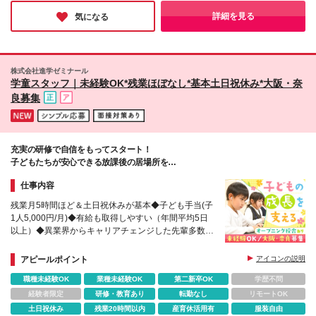
を持つ先輩たちと協力しながら進められるスタイルだそうで、未
ず、寝屋川、此花、北加賀屋、新大阪、平野、枚方、
経験の方でも活躍できる環境だと感じました！同社で目の前の方
詳細を見る
気になる
に寄り添うお仕事を始めてみませんか。
大日 ■兵庫県 三宮、西宮 (変更の範囲)上記を除く当社
関連勤務地
株式会社進学ゼミナール
学童スタッフ｜未経験OK*残業ほぼなし*基本土日祝休み*大阪・奈
良募集
充実の研修で自信をもってスタート！
子どもたちが安心できる放課後の居場所を
一緒につくりましょう♪
仕事内容
残業月5時間ほど＆土日祝休みが基本◆子ども手当(子
1人5,000円/月)◆有給も取得しやすい（年間平均5日
以上）◆異業界からキャリアチェンジした先輩多数◆
賞与年2回◆各校舎駅徒歩5分以内◆オープニング募
集校舎あり
アピールポイント
アイコンの説明
職種未経験OK
業種未経験OK
第二新卒OK
学歴不問
経験者限定
研修・教育あり
転勤なし
リモートOK
土日祝休み
残業20時間以内
産育休活用有
服装自由