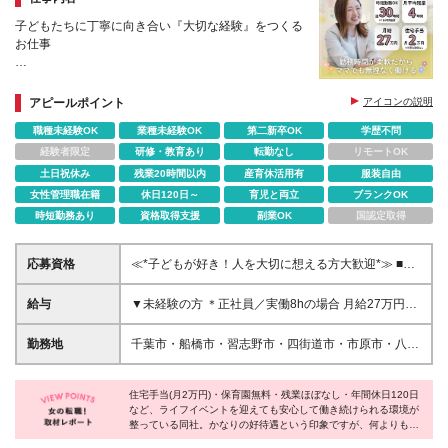
子どもたちに丁寧に向き合い『大切な経験』をつくる
お仕事
＊月給27万円＋諸手当
＊週5×実働6h（週30時間）勤務OK
アピールポイント
アイコンの説明
＊最長3ヵ月の研修サポートあり
職種未経験OK
業種未経験OK
第二新卒OK
学歴不問
＊自社内保育園が無料
＊チーム体制で休暇も取りやすい！
経験者限定
研修・教育あり
転勤なし
リモートOK
土日祝休み
残業20時間以内
産育休活用有
服装自由
女性管理職在籍
休日120日～
育児と両立
ブランクOK
時短勤務あり
資格取得支援
副業OK
国認定取得
応募資格
≪*子どもが好き！人を大切に想える方大歓迎*≫ ■未
経験歓迎 ■学歴不問／資格不要 ■職種・業種未経験歓
迎 ＼こんな方はお待ちしています！／ ・家庭やプラ
給与
▼未経験の方 ＊正社員／実働8hの場合 月給27万円～
イベートの時間も大切にしたい方 ・チームでなにか
31万円＋諸手当 ※上記は、固定残業時間（30時間分
に取り組むことが好きな方 ・子供が好きで、成長を
／5万円～）含む ※固定残業代は残業がない場合も支
勤務地
千葉市・船橋市・習志野市・四街道市・市原市・八千
サポートしたい方 ・身体を動かすことが好きな方 ・
給し、超過分は別途全額支給する ※試用期間:月給
代市・鎌ケ谷市・佐倉市・松戸市の各教室 ＊転居を
前向きなコミュニケーションが得意な方
255,000円～(固定残業30時間分・4.7万円～) ＊正社
伴う転勤なし！ ＊勤務地はご希望を考慮します♪ ＊
員×時短勤務／実働6hの場合 月給18万2000円～20万
住宅手当(月2万円)・保育園無料・残業ほぼなし・年間休日120日
U・Iターンも歓迎♪ ＊マイカー通勤OK！駐車場を完備
など、ライフイベントを迎えても安心して働き続けられる環境が
9,500円＋諸手当 ※上記は、固定残業時間（10時間分
【配属先】 ■千葉市中央区 └千葉中央、浜野、蘇我、
整っている同社。かなりの好待遇という印象ですが、何よりも
／1.7万円～）含む ※固定残業代は残業がない場合も
新千葉、都町、西千葉 ■千葉市若葉区 └小倉台、都
『社員の働きやすさ』を大切にする同社の中では「こういった待