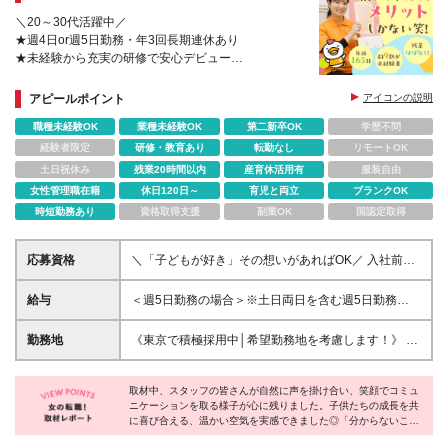
＼20～30代活躍中／
★週4日or週5日勤務・年3回長期連休あり
★未経験から充実の研修で安心デビュー
★「子どもが好き」その想いがあればOK
★残業ほぼなし・持ち帰り仕事なし！
アピールポイント
アイコンの説明
★正当評価⇒給与・キャリアUP
職種未経験OK
業種未経験OK
第二新卒OK
学歴不問
経験者限定
研修・教育あり
転勤なし
リモートOK
土日祝休み
残業20時間以内
産育休活用有
服装自由
女性管理職在籍
休日120日～
育児と両立
ブランクOK
時短勤務あり
資格取得支援
副業OK
国認定取得
応募資格
＼「子どもが好き」その想いがあればOK／ 入社前に
特別な経験やスキルは一切不要です。「幼児教育に携
わりたい」という温かい気持ちがあれば、当社が責任
給与
＜週5日勤務の場合＞※土日両日を含む週5日勤務
を持ってイチからあなたを育てます。長所を活かしな
【関東】月給25万円～＋賞与（業績による）＋残業手
がら、じっくりと成長していきましょう！ 【未経
当 【関西】月給24万円～＋賞与（業績による）＋残
勤務地
《東京で積極採用中│希望勤務地を考慮します！》 ★
験、フリーターの方、ブランクあり歓迎◎】 ●高卒以
業手当 ＜週4日勤務の場合＞※土日両日を含む週4日
横浜の新教室でのオープニングスタッフも募集予定で
上※資格不要！ ≪このような方におすすめ≫ ●子ども
勤務 【関東】月給21万円～＋賞与（業績による）＋
す！ 東京・埼玉・神奈川・千葉・兵庫・奈良・京
に関わる仕事の楽しさはそのままに、働き方を変えて
残業手当 【関西】月給20万円～＋賞与（業績によ
取材中、スタッフの皆さんが自然に声を掛け合い、笑顔でコミュ
都・大阪にある 下記いずれかの『七田式教室』にて
いきたい ●接客業の経験を活かして、子どもと関わる
ニケーションを取る様子が心に残りました。子供たちの成長を共
る）＋残業手当 ※上記は一律手当月5万円（土曜手
ご勤務いただきます。 ★駅チカ教室ばかりで通いや
に喜び合える、温かい空気を実感できました◎「分からないこと
新しい仕事を始めてみたい ●安定した環境で、教育と
当・日曜手当・講師手当）を含みます。 ※経験・スキ
すい！ ほとんどの教室が駅から徒歩1～8分圏内。 通
はすぐ聞ける」というスタッフの方からの言葉通り、未経験の方
いう社会的意義のある仕事に長く携わりたい 《実際
ルなどを考慮のうえ、優遇いたします。 ※昇給随時 ※