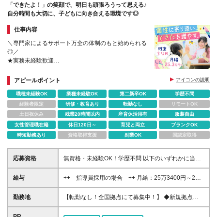
「できたよ！」の笑顔で、明日も頑張ろうって思える♪
自分時間も大切に、子どもに向き合える環境です◎
仕事内容
＼専門家によるサポート万全の体制のもと始められる
◎／
★実務未経験歓迎
★ITシステムの導入で残業少なめ
★女性リーダーも活躍中！
アピールポイント
アイコンの説明
★U・Iターン歓迎！全国募集！転勤はありません
職種未経験OK
業種未経験OK
第二新卒OK
学歴不問
経験者限定
研修・教育あり
転勤なし
リモートOK
土日祝休み
残業20時間以内
産育休活用有
服装自由
女性管理職在籍
休日120日～
育児と両立
ブランクOK
時短勤務あり
資格取得支援
副業OK
国認定取得
応募資格
無資格・未経験OK！学歴不問 以下のいずれかに当て
はまる方 ■児童発達支援管理責任者 ■小・中・高教員
免許、保育士、幼稚園教諭、社会福祉士、精神保健福
給与
++—指導員採用の場合—++ 月給：25万3400円～26
祉士、臨床心理士、公認 心理師、理学療法士、言語
万8400円 ※固定残業代（20時間分／3万3400円～3万
聴覚士、作業療法士の資格をお持ちの方 ■教育・社
6000円）を含む。超過分は別途支給。 ※経験を考慮
勤務地
【転勤なし！全国拠点にて募集中！】 ◆新規拠点も
会・心理・福祉系の学部・学科を卒業した方 ■児童福
の上、当社規定により優遇します。 ※試用期間は3か
全国各地で随時OPEN予定 ◆駅から徒歩5～10分の教
祉サービスで2年以上経験のある方 ※資格をお持ちで
月・条件変更なし
室です ■東京都 門前仲町、高田馬場、荻窪、自由が
PR