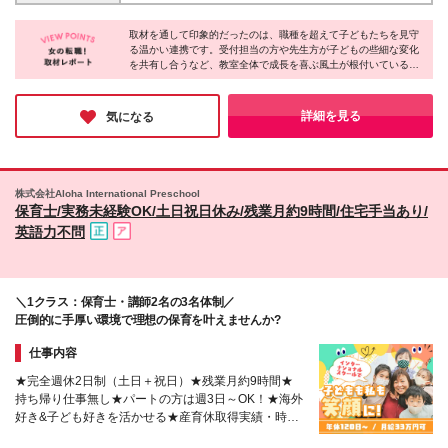
ている教室》 ■国立教室 国立市中1-9-30 国立せきや
活かせます！ ◎幼稚園小学校受験教室の講師経験 ◎
期間4か月あり。期間中、給与・待遇に変更はありま
ビル4F ■広尾教室 港区元麻布 2-1-17 坂本ビル5F ■お
幼児教室の講師経験 ◎幼稚園講師の経験 ◎塾などで
せん。 ☆評価をきちんと待遇に反映します！
取材を通して印象的だったのは、職種を超えて子どもたちを見守
茶の水教室 千代田区神田駿河台 2-3-14 桜井ビル1F ■
の講師経験 ◎体操指導の経験やスポーツで活躍した
る温かい連携です。受付担当の方や先生方が子どもの些細な変化
吉祥寺教室 武蔵野市吉祥寺本町1-20-13 ウェルビーズ
を共有し合うなど、教室全体で成長を喜ぶ風土が根付いているそ
経験
吉祥寺3F・4F 《その他の教室》 ■渋谷教室（渋谷区
う！また、スタッフの方々の協力体制が万全で、残業は月平均10
渋谷） ■白金台教室（港区白金台） ■田園調布教室
時間程度とのこと。教育に携わるやりがいと、自分の生活を大切
（大田区田園調布） ■四谷教室（新宿区四谷本塩町）
にできる働きやすさを両立。心にゆとりを持ちながら、未経験か
詳細を見る
気になる
らでも長く輝ける素敵な環境だと感じました◎
■目白駅前教室（豊島区目白） ■成城教室（世田谷区
成城） ■あざみ野教室（横浜市青葉区あざみ野） ■浦
和教室（さいたま市浦和区高砂） ■横浜元町教室（横
浜市中区山下町） ■勝どき教室（中央区勝どき） ■桜
株式会社Aloha International Preschool
新町教室（世田谷区新町） ■中野教室（中野区中野）
保育士/実務未経験OK/土日祝日休み/残業月約9時間/住宅手当あり/
※渋谷教室、田園調布教室、広尾教室、目白駅前教
英語力不問
室、 桜新町教室、四谷教室、お茶の水教室以外は日
曜日も授業を開講しています。 (変更の範囲)上記を除
く当社関連勤務地
＼1クラス：保育士・講師2名の3名体制／
圧倒的に手厚い環境で理想の保育を叶えませんか?
仕事内容
★完全週休2日制（土日＋祝日）★残業月約9時間★
持ち帰り仕事無し★パートの方は週3日～OK！★海外
好き&子ども好きを活かせる★産育休取得実績・時短
勤務あり★Web面接OK！入社時期はお気軽にご相談