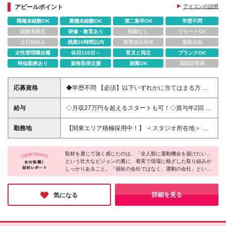
アピールポイント
アイコンの説明
職種未経験OK
業種未経験OK
第二新卒OK
学歴不問
経験者限定
研修・教育あり
転勤なし
リモートOK
土日祝休み
残業20時間以内
産育休活用有
服装自由
女性管理職在籍
休日120日～
育児と両立
ブランクOK
時短勤務あり
資格取得支援
副業OK
国認定取得
応募資格
◆学歴不問 【必須】以下いずれかに当てはまる方 ◎
保育士、幼稚園教諭、小・中・高教員免許、社会福祉
士、 精神保健福祉士いずれかの資格をお持ちの方
給与
◇月収27万円を超えるスタートも可！◇賞与年2回 ※
◎公認心理師、臨床心理士、理学療法士、作業療法
業績による ◇資格手当あり！残業代全額支給 ■東京・
士、 言語聴覚士いずれかの資格をお持ちの方 ◎児
神奈川 ：24万6,100円〜27万6,100円＋賞与年2回
勤務地
【関東エリア積極採用中！】 ＜スタジオ所在地＞ 東
童福祉サービスで2年以上の経験がある方 ＼ こんな方
■大阪 ：24万1,100円〜27万6,100円＋賞
京・神奈川・千葉・静岡・愛知・大阪・兵庫・広島
にぴったり ／ ＊毎日ヘトヘトで、もう少しゆとりの
与年2回 ■千葉・愛知・兵庫：23万6,100円〜27万
※(変更の範囲)上記を除く当社関連勤務地
ある働き方がしたい方 ＊プライベートの時間もちゃ
6,100円＋賞与年2回 ■その他 ：22万6,100
取材を通じて強く感じたのは、「全人類に運動機会を届けたい」
んと確保したい方 ＊残業・持ち帰り仕事のない環境
という壮大なビジョンの裏に、着実で現場に根ざした取り組みが
円〜27万6,100円＋賞与年2回 （※賞与は業績によ
しっかりあること。「福祉の会社ではなく、運動の会社」という
で働きたい方 ＊堅苦しい仕事より、人と関わる仕事
る） 【◎資格手当詳細】 ★児童発達支援管理責任
明確な姿勢も印象的でした。社員の声から「スペシャルホリデ
が好きな方
者：90,000円 ★児童発達支援管理責任者要件手当：
ー」等の制度が生まれる風通しの良さも魅力。急成長中ながら社
60,000円 ★保育士 指定業種にて5年以上：25,000円
員を大切にする想いが伝わってきました。「仕事にワクワクでき
詳細を見る
気になる
★児童指導員 指定業種にて5年以上：25,000円 ★保
なくなった」方にこそ出会ってほしい企業です！
育士 指定業種にて5年未満：20,000円 ★児童指導員
指定業種にて5年未満：20,000円 ★理学療法士・作業