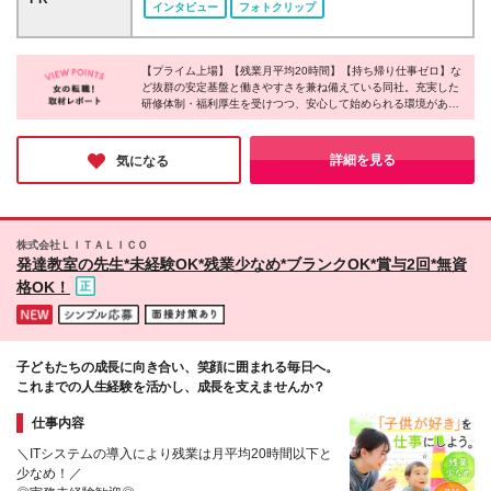
ない方は、 強度行動障害初任者研修（基礎）をご受
インタビュー
フォトクリップ
丘、三軒茶屋、お茶の水、蒲田、東銀座、八王子、池
講いただきます。 研修の費用は会社が負担いたしま
袋、赤羽、中目黒 ■神奈川県 新杉田、金沢文庫、戸
す。
塚、新横浜、横浜、たまﾌﾟﾗｰｻﾞ、関内、海老名、本厚
【プライム上場】【残業月平均20時間】【持ち帰り仕事ゼロ】な
木、溝の口、川崎、武蔵小杉、相模大野、橋本、藤沢
ど抜群の安定基盤と働きやすさを兼ね備えている同社。充実した
■埼玉県 浦和、大宮、東浦和、越谷、戸田公園、志
研修体制・福利厚生を受けつつ、安心して始められる環境がある
木、川口、三郷 ■千葉県 行徳、松戸、千葉、船橋 ■愛
ことは勿論、保育士、幼稚園教諭、塾講師など様々な経歴や資格
知県 名古屋伏見、名駅 ■静岡県 静岡 ■大阪府 堺東、
を持つ先輩たちと協力しながら進められるスタイルだそうで、未
天王寺、あびこ、心斎橋、なんば日本橋、京橋、梅田
経験の方でも活躍できる環境だと感じました！同社で目の前の方
詳細を見る
気になる
に寄り添うお仕事を始めてみませんか。
■広島県 広島皆実 ※本社：東京都目黒区上目黒2-1-1
中目黒GTタワー15F/16F/20F (変更の範囲)上記を除く
当社関連勤務地
株式会社ＬＩＴＡＬＩＣＯ
発達教室の先生*未経験OK*残業少なめ*ブランクOK*賞与2回*無資
格OK！
子どもたちの成長に向き合い、笑顔に囲まれる毎日へ。
これまでの人生経験を活かし、成長を支えませんか？
仕事内容
＼ITシステムの導入により残業は月平均20時間以下と
少なめ！／