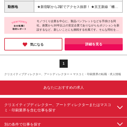
～3ヶ月）※前年度実績 ★賞与・昇給でしっかり評価
します！ ※経験やスキルを考慮し決定いたします ※試
勤務地
★新宿駅から2駅でアクセス抜群！ ★京王新線「幡ヶ
用期間3ヶ月あり。給与・待遇に差異はありません。
谷駅」北口より徒歩3分 【東京営業所】 東京都渋谷区
※固定残業代を含みます。 （残業代についての詳細は
幡ヶ谷2-19-2 長谷川ビル6F (変更の範囲)上記を除く
面接時にお話しいたします。）
モノづくり企業を中心に、製品パンフレットなどを手掛ける同
当社関連勤務地
社。創業から30年以上の安定企業でありながらもポジションを新
設するなど、新しいことにも挑戦する社風です。そんな同社を支
える社員さんは明るい方ばかり！少人数なこともあり、皆で助け
合う風土が根付いている温かい職場でした。また、完全週休2日
制で、有給は半休から使えるので安心して長く働ける環境だと感
詳細を見る
気になる
じました！
1
クリエイティブディレクター、アートディレクター × マスコミ・印刷業界の転職・求人情報
あなたにおすすめの求人
クリエイティブディレクター、アートディレクターまたはマスコ
ミ・印刷業界を含む仕事を探す
別の条件で仕事を探す