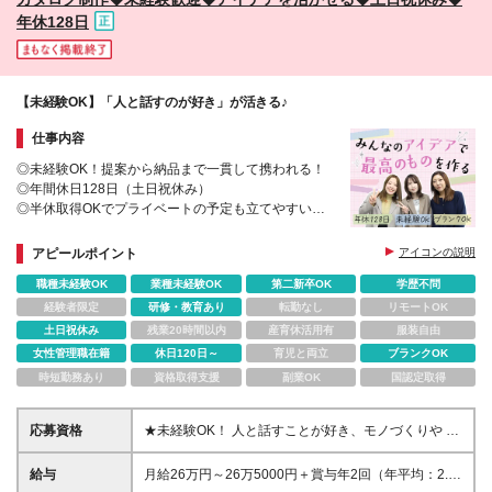
年休128日
【未経験OK】「人と話すのが好き」が活きる♪
仕事内容
◎未経験OK！提案から納品まで一貫して携われる！
◎年間休日128日（土日祝休み）
◎半休取得OKでプライベートの予定も立てやすい
◎女性社員が多数在籍！
◎クリエイティブに関われる
アピールポイント
アイコンの説明
◎第二新卒、ブランクOK
職種未経験OK
業種未経験OK
第二新卒OK
学歴不問
経験者限定
研修・教育あり
転勤なし
リモートOK
土日祝休み
残業20時間以内
産育休活用有
服装自由
女性管理職在籍
休日120日～
育児と両立
ブランクOK
時短勤務あり
資格取得支援
副業OK
国認定取得
応募資格
★未経験OK！ 人と話すことが好き、モノづくりや ク
リエイティブへの興味があれば大歓迎です！ ◆46歳
まで（若年層による長期キャリア形成を図るため）
給与
月給26万円～26万5000円＋賞与年2回（年平均：2.5
◆学歴不問