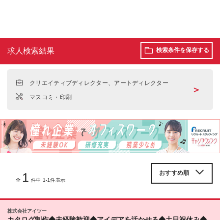
求人検索結果
検索条件を保存する
クリエイティブディレクター、アートディレクター
＞
マスコミ・印刷
1
全
件中 1-1件表示
株式会社アイツー
カタログ制作◆未経験歓迎◆アイデアを活かせる◆土日祝休み◆