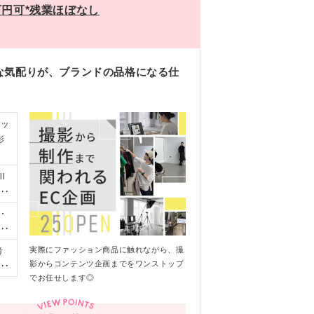
万円可*残業ほぼなし
な気配りが、ブランドの品格になる仕
ョッ
影
l
ン
こ
・
が
れ
な
写
実際にファッション商品に触れながら、撮
考
体
いた
影からコンテンツ企画までをワンストップ
37
し
でお任せします◎
階
す
待