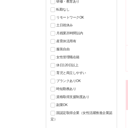
研修・教育あり
転勤なし
リモートワークOK
土日祝休み
月残業20時間以内
産育休活用有
服装自由
女性管理職在籍
休日120日以上
育児と両立しやすい
ブランクありOK
時短勤務あり
資格取得支援制度あり
副業OK
国認定取得企業（女性活躍推進企業認
定）