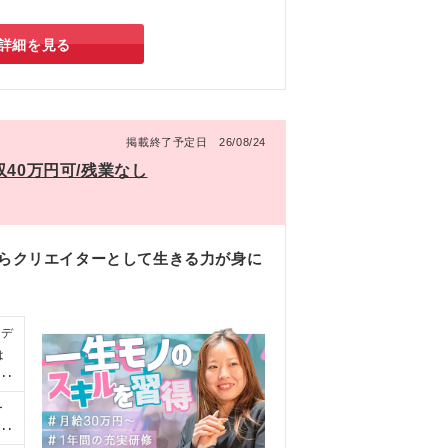
10ヶ月のカリキュラム、その後のキャリアUPで学
段違いだ。
詳細を見る
掲載終了予定日 26/08/24
40万円可/残業なし
からクリエイターとして生きる力が身に
bデ
は
ー
！」