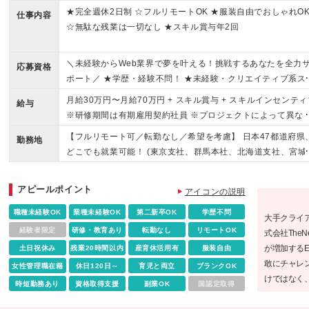
★完全週休2日制 ☆フルリモートOK ★服装自由でおしゃれO
仕事内容
☆無駄な残業は一切なし ★スキル賞与年2回
＼未経験からWeb業界で夢を叶える！挑戦するあなたを全力
応募資格
ポート／ ★学歴・経験不問！ ★未経験・クリエイティブ系ス
ール卒業生・第二新卒歓迎！ ★社会人未経験OK！ ★若いう
月給30万円〜月給70万円 + スキル賞与 + スキルインセンティ
給与
ら役職も可能！ 『PCに触ったことがない…』 という未経験
※研修期間は有期雇用契約社員 ※プロジェクトによって異な
も安心してご応募ください！ IT人財として着実に成長できる
※上記には(固定残業代¥44,369/30時間)を含む ※エリアによ
【フルリモート可／転勤なし／希望を考慮】 日本47都道府県
境が整っています！ ★経験者も、もちろん歓迎します！（担
勤務地
ては(固定残業代¥36,801/24時間) ※研修期間中は下記給与と
どこでも就業可能！ (東京支社、群馬本社、北海道支社、宮城
プロジェクト、給与面は応相談） ＜ 以下に１つでも当てはま
ります。 東京エリア:月給21.3万円～ 大阪・愛知エリア:月給20
社、愛知支社、大阪支社、福岡支社、千葉支店、神奈川支店
方は、大歓迎！＞ ・ITやWebに興味がある方 ・手に職をつけ
5万円〜 その他エリア:月給20万円〜 ＼経験者の方は優遇しま
城支店、新潟支店、長野支店、石川支店、静岡支店、京都支
い方 ・英語を使い、グローバルに活躍したい ・未経験だけど
アピールポイント
★／ 月給35万円~月給70万円 + スキル賞与 + スキルインセン
アイコンの説明
兵庫支店、広島支店、愛媛支店、熊本支店、沖縄支店、また
しいことに挑戦したい ・教育制度が整っている環境で働きた
ィブ ※想定年収:500万円〜 ※経験・スキルを考慮し決定
拠点近郊のプロジェクト先) ★リモートワーク実施中（プロジ
職種未経験OK
業種未経験OK
第二新卒OK
学歴不問
・自分をレベルアップさせたい ・地方を盛り上げたい方 《当
大手クライ
クトによる） ※一部フルリモートあり ★Ｕ＆Ｉターン歓迎 ★
ならではの魅力》 ＃未経験大歓迎 ＃フルリモート/完全在宅ワ
経験者限定
研修・教育あり
転勤なし
リモートOK
式会社The
居を伴う転勤なし ★受動喫煙対策：屋内全面禁煙または分煙
クも可能（プロジェクトにより異なる） ＃世界に通用する自
が増加するE
土日祝休み
残業20時間以内
産育休活用有
服装自由
（プロジェクトによる） ★駐車場あり・マイカー通勤OK（プ
内開発サービスあり ＃スマホアプリに携わるチャンスも！ ＃
敢にチャレ
女性管理職在籍
休日120日～
育児と両立
ブランクOK
ジェクトによる）
ラスαの技術を身につけて、マルチに活躍できる自分へ！
けではなく
時短勤務あり
資格取得支援
副業OK
国認定取得
の言葉通り