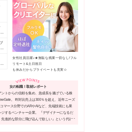
K
サ
ク
ちか
ブ
の方
る
環
っ
女性社員活躍♪★無駄な残業一切なし!フル
、
当
な
リモート&土日祝日
支
る
.
も休みだからプライベートも充実☆
、茨
た
す
店、
新
テ
は各
い
女の転職！取材レポート
ェ
社
アントからの信頼を集め、急成長を遂げている株
転
ー
NewGate。 昨対比売上は300％を超え、近年ニーズ
社
コマース分野でのARやAIなど、先端技術にも果
ロ
プ
ンジするベンチャー企業。 『デザイナーになるだ
、先進的な部分に飛び込んで欲しい』という代表
、スキルUPのサポートが充実している。基礎が身