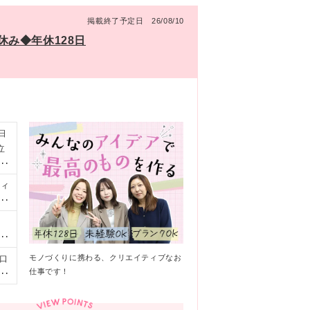
掲載終了予定日 26/08/10
み◆年休128日
日
立
る
ティ
長
）
ス
遇
モノづくりに携わる、クリエイティブなお
口
つ
仕事です！
川