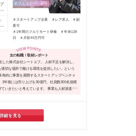
・
ィブ
歓迎
ル
）
支
＃スタートアップ企業 ＃レア求人 ＃副
を
「I
変
業可
／
」
成
＃1年間のフルリモート研修 ＃年休128
ー
英
元
日 ＃月収40万円可
勤
さ
エ
★シ
か
テ
広
未
女の転職！取材レポート
︕
シ
誕生した株式会社シートエフ。 人材不足を解決し、
、C
え
界
を適切な場所で働ける環境を提供したい」という
ア
そ
・
 多角的に事業を展開するスタートアップベンチャ
浜
野
 3年後には売り上げを30億円、社員数300名規模
場、
げていきたいと考えています。 事業も人材派遣事
、高
、DX化を支えるIT事業や有料職業紹介、女性教
円
事業など、さらに拡大を続けていく予定です。
窪、
成
詳細を見る
＞
、
)上