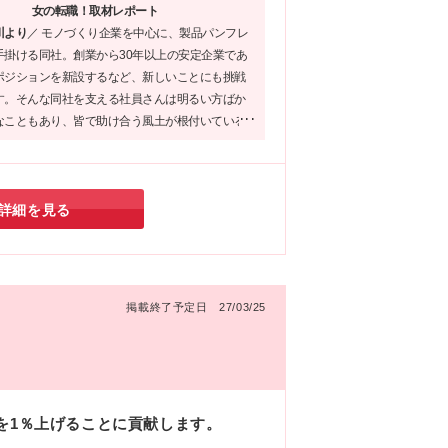
女の転職！取材レポート
川より
／
モノづくり企業を中心に、製品パンフレ
手掛ける同社。創業から30年以上の安定企業であ
ポジションを新設するなど、新しいことにも挑戦
す。そんな同社を支える社員さんは明るい方ばか
なこともあり、皆で助け合う風土が根付いている
でした。また、完全週休2日制で、有給は半休から
安心して長く働ける環境だと感じました！
詳細を見る
掲載終了予定日 27/03/25
を1％上げることに貢献します。