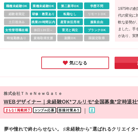
遇・雇用形態に差異はありません）
職種未経験OK
業種未経験OK
第二新卒OK
学歴不問
1975年の
経験者限定
研修・教育あり
転勤なし
リモートOK
代の変化に
軟な姿勢が
土日祝休み
残業20時間以内
産育休活用有
服装自由
ました。手
女性管理職在籍
休日120日～
育児と両立
ブランクOK
があり、実
時短勤務あり
資格取得支援
副業OK
国認定取得
通しの良い
で、働くこ
です。
気になる
株式会社ＴｈｅＮｅｗＧａｔｅ
WEBデザイナー｜未経験OK*フルリモ*全国募集*定時退
｜
夢や憧れで終わらせない。 ♯未経験から“選ばれるクリエイタ