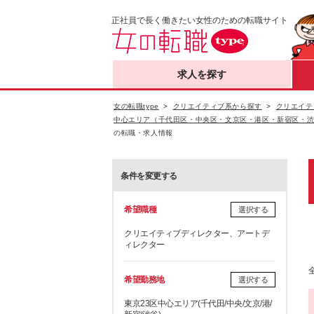
正社員で長く働きたい女性のための転職サイト
求人を探す
女の転職type
クリエイティブ系から探す
クリエイテ
中心エリア（千代田区・中央区・文京区・港区・新宿区・
の転職・求人情報
条件を変更する
希望職種
選択する
クリエイティブディレクター、アートデ
ィレクター
希望勤務地
選択する
東京23区中心エリア(千代田/中央/文京/港/