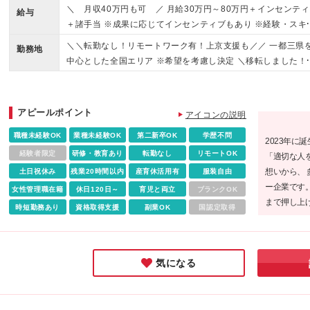
気持ちがあればチャレンジOKです□■ ★未経験大歓迎 ★学歴
＼ 月収40万円も可 ／ 月給30万円～80万円＋インセンテ
給与
経験不問 ★第二新卒大歓迎 ※基礎的PCスキルがある方は尚
＋諸手当 ※成果に応じてインセンティブもあり ※経験・スキ
★社会人デビューもOK ★上京も大歓迎 └シェアハウス（社宅
を考慮のうえ、決定します。 ※経験者は応相談 ※残業代別途
＼＼転勤なし！リモートワーク有！上京支援も／／ 一都三県
をご用意し、上京もサポート中！ 「Web業界で活躍したい」 
勤務地
給 ※試用期間中（6か月間）は月給23万円～25万円（待遇の
中心とした全国エリア ※希望を考慮し決定 ＼移転しました！
Tってまだよくわからないけど、将来のために挑戦してみたい
動はなし）となります。 その後は実力により給与が変動。 ＼
■本社 東京都港区新橋4-21-3 新橋東急ビル2F ★リモートワ
「でも全く知識がない」 「そんな自分にできるだろうか」 「
果に応じて昇給・昇格が可能！！／ 利益はしっかり社員に還
ク実施中 ※プロジェクトにより変動有 ★ゆくゆくは完全在宅
語力もつけてみたい・活かしたい」 そんな方でもご安心くだ
する社風なので、 社員満足度も高いのがポイント！ Webクリ
務・フルリモートワークも可 ★UIターン歓迎 ★直行直帰可 
い！ 基礎から学べる研修があるので経験は一切不問。 異業種
アピールポイント
アイコンの説明
イターデビュー後は、＋αで出した成果を 賞与と別にインセン
ェアハウスを用意し、上京もサポート！ ＼活躍の場は全国に
らの挑戦者も多数活躍中！ ▼▼こんな方はぴったり！▼▼ ・
ィブで還元しています♪ ★下記の⽅はさらに待遇を優遇します
職種未経験OK
業種未経験OK
第二新卒OK
学歴不問
がっています／ 今後は北海道・東北・関東・中部・近畿・中
経験だが将来Webクリエイターになりたい方 ・コミュニケー
2023年に
★ ・COBOL経験者 ・SAP経験者 ・VB.NET経験者 ・C⾔語
国・四国・九州など 全国各地に支社を展開していきたいと考
経験者限定
研修・教育あり
転勤なし
リモートOK
ョン能力に自信がある方 ・素直で明るく取り組める方 ・異業
「適切な人
++、C#経験者 ・開発エンジニア経験者 ・インフラエンジニ
ている当社。 「経験を積んだ後は故郷に戻って活躍したい」 
からWeb業界に挑戦したい ・若くして役職をつけていきたい 
想いから、
土日祝休み
残業20時間以内
産育休活用有
服装自由
経験者 （50代以上の⽅も⼤歓迎です︕） ※必須ではありませ
んな方でも活躍できます！ ＜東京＞ 表参道、新宿、六本木、
向上心の高い方 ・勉強熱心な方 ・ベンチャー志向の方 ・夢、
ー企業です。
女性管理職在籍
休日120日～
育児と両立
ブランクOK
ん。
松町、品川、渋谷、立川、市ヶ谷、汐留、上野、赤坂、新木
望を持っている方
まで押し上
時短勤務あり
資格取得支援
副業OK
国認定取得
八王子、東陽町、秋葉原、中野、吉祥寺、池袋、赤羽、蒲田
業のみならず
田馬場、自由が丘、北八王子、西日暮里、大岡山、仙川、高
育セミナー
寺、阿佐ヶ谷、笹塚、金町、千歳烏山、武蔵小山、町田、荻
経堂、大森、明大前、巣鴨、大山、小岩、東中野、東十条、
気になる
増、目白、都立大学、新小岩、千歳船橋 ＜千葉＞ 船橋 ＜埼玉
浦和、三郷、大宮、北戸田、熊谷、所沢、蕨 ＜神奈川＞ 横浜
小田原、みなとみらい、相模大野、茅ヶ崎、綱島 (変更の範囲