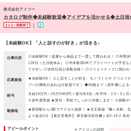
記を除く当社関連勤務地
株式会社アイツー
カタログ制作◆未経験歓迎◆アイデアを活かせる◆土日祝休
｜
【未経験OK】「人と話すのが好き」が活きる♪
◎未経験OK！提案から納品まで一貫して携われる！ ◎年間休
仕事内容
128日（土日祝休み） ◎半休取得OKでプライベートの予定も
てやすい ◎女性社員が多数在籍！ ◎クリエイティブに関われ
◎第二新卒、ブランクOK
★未経験OK！ 人と話すことが好き、モノづくりや クリエイ
応募資格
ブへの興味があれば大歓迎です！ ◆46歳まで（若年層による
期キャリア形成を図るため） ◆学歴不問
月給26万円～26万5000円＋賞与年2回（年平均：2.5～3ヶ月
給与
※前年度実績 ★賞与・昇給でしっかり評価します！ ※経験や
キルを考慮し決定いたします ※試用期間3ヶ月あり。給与・待
★新宿駅から2駅でアクセス抜群！ ★京王新線「幡ヶ谷駅」北
勤務地
に差異はありません。 ※固定残業代を含みます。 （残業代に
より徒歩3分 【東京営業所】 東京都渋谷区幡ヶ谷2-19-2 長谷
いての詳細は面接時にお話しいたします。）
ビル6F (変更の範囲)上記を除く当社関連勤務地
アピールポイント
アイコンの説明