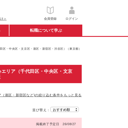
向け＞
会員登録
ログイン
る
転職について学ぶ
代田区・中央区・文京区・港区・新宿区・渋谷区）（東京都）
心エリア（千代田区・中央区・文京
報
ア（港区・新宿区など)の絞り込む条件をもっと見る
並び替え：
掲載終了予定日 26/08/27