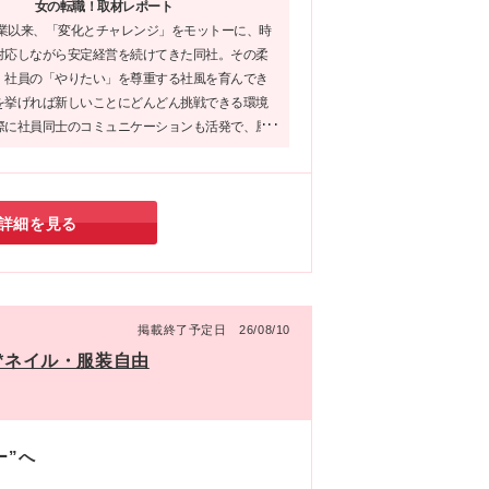
女の転職！取材レポート
創業以来、「変化とチャレンジ」をモットーに、時
対応しながら安定経営を続けてきた同社。その柔
、社員の「やりたい」を尊重する社風を育んでき
を挙げれば新しいことにどんどん挑戦できる環境
際に社員同士のコミュニケーションも活発で、風
職場が魅力です。明るく、前向きな雰囲気の中
とを楽しみながら成長したい方にぴったりの企業
詳細を見る
掲載終了予定日 26/08/10
社*ネイル・服装自由
ー”へ