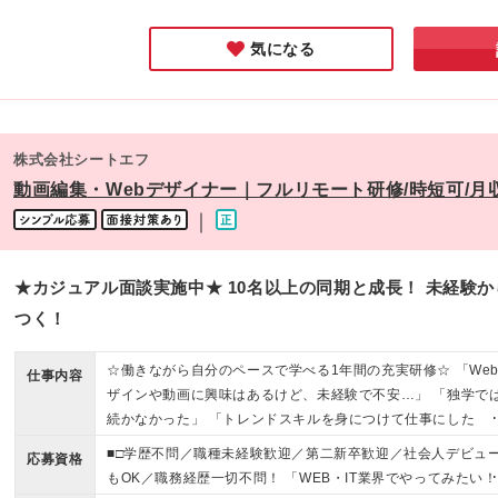
につく平均
べることは
気になる
株式会社シートエフ
動画編集・Webデザイナー｜フルリモート研修/時短可/月収
｜
★カジュアル⾯談実施中★ 10名以上の同期と成長！ 未経験
つく！
☆働きながら⾃分のペースで学べる1年間の充実研修☆ 「We
仕事内容
ザインや動画に興味はあるけど、未経験で不安…」 「独学で
続かなかった」 「トレンドスキルを身につけて仕事にした
い！」 ーーそんなあなたへ！
■□学歴不問／職種未経験歓迎／第二新卒歓迎／社会人デビュ
応募資格
もOK／職務経歴一切不問！ 「WEB・IT業界でやってみたい