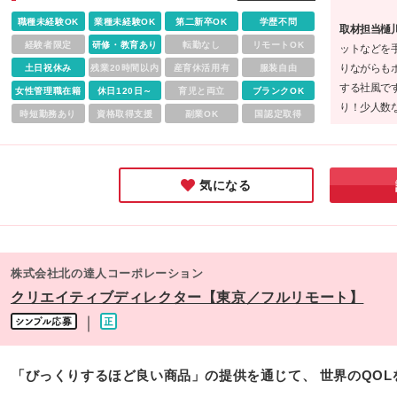
職種未経験OK
業種未経験OK
第二新卒OK
学歴不問
取材担当樋
経験者限定
研修・教育あり
転勤なし
リモートOK
ットなどを
りながらも
土日祝休み
残業20時間以内
産育休活用有
服装自由
する社風で
女性管理職在籍
休日120日～
育児と両立
ブランクOK
り！少人数
時短勤務あり
資格取得支援
副業OK
国認定取得
温かい職場
使えるので
気になる
株式会社北の達人コーポレーション
クリエイティブディレクター【東京／フルリモート】
｜
「びっくりするほど良い商品」の提供を通じて、 世界のQOL