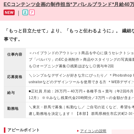
ECコンテンツ企画の制作担当*アパレルブランド*月給40
｜
「もっと目立たせて」より、「もっと伝わるように」。 繊細
事です。
＜ハイブランドのアウトレット商品を中心に扱うセレクトシ
仕事内容
プ「バルバリ」のEC企画制作＞商品やスタイリングの写真撮
も◎オープニング募集◎残業ほぼなし◎賞与年2回
＼シンプルなデザインが好きな方にぴったり／ ＊Photoshop Il
応募資格
ustratorなどのデザインツールを使用できる方 ＊WEBデザイ
の実務経験がある方、または強い意欲のある方 ◎学歴不問 ＜
■正社員 月給：26万円～40万円＋各種手当＋賞与（年2回/6月
給与
んな方にぴったりです！＞ ◎自分のアイデアや行動で「会社
12月） ※※みなし残業代金20時間分／3万円～の金額が含ま
変わっていく手応え」を感じたい方 ◎企画や撮影など、色々
ております。超過分は別途支給。 ■パート｜WEBデザイン・
＼東京・群馬で募集｜転勤なし／ ご自宅の近くなど、希望を
仕事にチャレンジしてみたい方 ◎ビジネスの裏側や仕組み全
勤務地
真撮影・撮影コンテンツ制作など、実務にしっかり関わって
慮し勤務地を決定します！ 【本部】 群馬県桐生市広沢町2-30
を知ることに魅力を感じる方
だきます！ 時給：1500円～2000円 ※残業代は全額支給いた
-2 【日本橋オフィス】 東京都中央区日本橋人形町 人形町店3
ます。 ※基本給は経験・スキルなどを考慮の上決定いたしま
(変更の範囲)上記を除く当社関連勤務地
アピールポイント
※正社員・パートいずれも試用期間は3か月（期間中の給与・
アイコンの説明