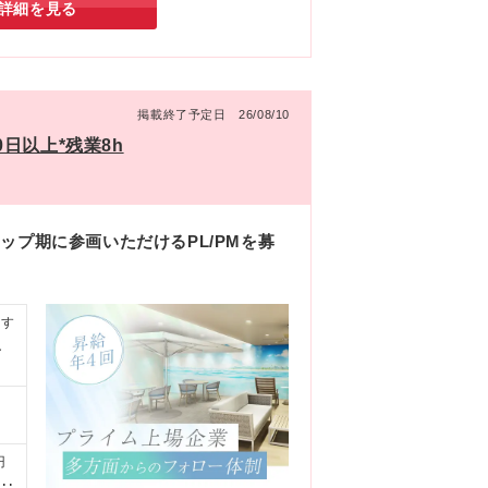
詳細を見る
掲載終了予定日 26/08/10
0日以上*残業8h
ップ期に参画いただけるPL/PMを募
関す
し
験
円
給