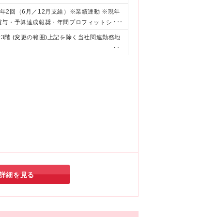
テムを1から開発する上でスケジュール工数の
：年2回（6月／12月支給）※業績連動 ※現年
ムの構成図作成ではなく、システムそのも
賞与・予算達成報奨・年間プロフィットシェ
売業界の内製システムのリプレイスという大
3ヶ月間の待遇・給与・福利厚生の差異はあり
t3階 (変更の範囲)上記を除く当社関連勤務地
をするのが得意な方 ■プロダクトの開発を
 ※昇給：年1回あり
ーザーのニーズを引き出す事にやりがいを感
ケーションが多くなる中で ストレス耐性が
はその領域の知見を伸ばしたい方
詳細を見る