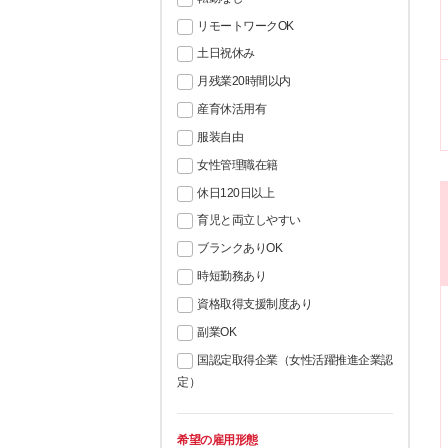
リモートワークOK
土日祝休み
月残業20時間以内
産育休活用有
服装自由
女性管理職在籍
休日120日以上
育児と両立しやすい
ブランクありOK
時短勤務あり
資格取得支援制度あり
副業OK
国認定取得企業（女性活躍推進企業認
定）
希望の雇用形態