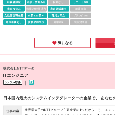
経験者限定
研修・教育あり
転勤なし
リモートOK
土日祝休み
残業20時間以内
産育休活用有
服装自由
女性管理職在籍
休日120日～
育児と両立
ブランクOK
時短勤務あり
資格取得支援
副業OK
国認定取得
気になる
株式会社NTTデータ
ITエンジニア
｜
日本国内最大のシステムインテグレーターの企業で、 あなた
業界最大手のNTTグループ主要企業の1つだからこそ、 エンジ
仕事内容