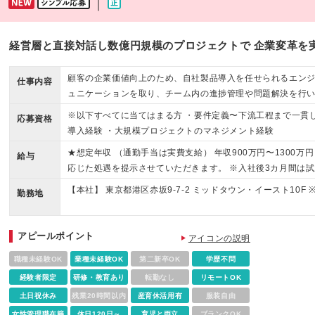
｜
経営層と直接対話し数億円規模のプロジェクトで 企業変革を
顧客の企業価値向上のため、自社製品導入を任せられるエン
仕事内容
ュニケーションを取り、チーム内の進捗管理や問題解決を行
ます。
※以下すべてに当てはまる方 ・要件定義〜下流工程まで一貫し
応募資格
導入経験 ・大規模プロジェクトのマネジメント経験
★想定年収 （通勤手当は実費支給） 年収900万円〜1300
給与
応じた処遇を提示させていただきます。 ※入社後3カ月間は試
【本社】 東京都港区赤坂9-7-2 ミッドタウン・イースト10F
勤務地
アピールポイント
アイコンの説明
職種未経験OK
業種未経験OK
第二新卒OK
学歴不問
経験者限定
研修・教育あり
転勤なし
リモートOK
土日祝休み
残業20時間以内
産育休活用有
服装自由
女性管理職在籍
休日120日～
育児と両立
ブランクOK