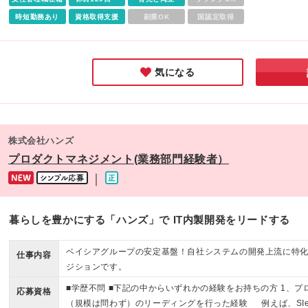
時短勤務あり
資格取得支援
副業OK
国認定取得
気になる
株式会社ハンズ
プロダクトマネジメント(業務部門経験者）
｜
暮らしを豊かにする「ハンズ」で IT内製開発をリードする
ベイシアグループの安定基盤！自社システムの開発上流に特
仕事内容
ジションです。
■学歴不問 ■下記の中からいずれかの経験をお持ちの方 1、
応募資格
（規模は問わず）のリーディングを行った経験 例えば、SI