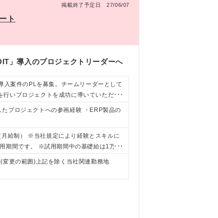
掲載終了予定日 27/06/07
モート
DIT」導入のプロジェクトリーダーへ
」導入案件のPLを募集。チームリーダーとして
を行いプロジェクトを成功に導いていただき
たプロジェクトへの参画経験 ・ERP製品の
円（月給制） ※当社規定により経験とスキルに
用期間です。 ※試用期間中の基礎給は1万円/
 ※(変更の範囲)上記を除く当社関連勤務地