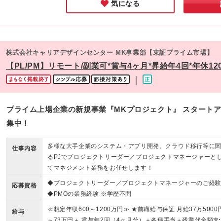
気になる
株式会社キャリアデザインセンター MK事業部【東証プライム市場】
【PL/PM】リモート/副業可*賞与4ヶ月*昇給年4回*年休12
｜
プライム上場企業の新規事業『MKプロジェクト』 スタートア
集中！
多様な大手企業のシステム・アプリ開発、クラウド移行等に
仕事内容
るPJでプロジェクトリーダー／プロジェクトマネージャーと
てマネジメント業務をお任せします！
◆プロジェクトリーダー／プロジェクトマネージャーのご経
応募資格
◆PMOの業務経験 ※学歴不問
≪想定年収600～1200万円≫ ★前職給与保証 月給37万5000
給与
～73万円＋ 賞与年2回（4ヶ月分）＋各種手当＋残業代全額支