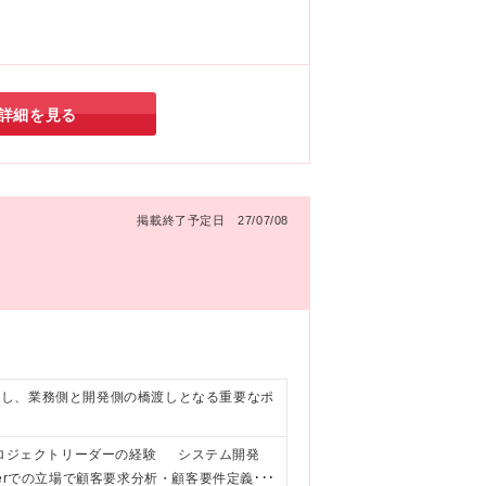
詳細を見る
掲載終了予定日 27/07/08
化し、業務側と開発側の橋渡しとなる重要なポ
プロジェクトリーダーの経験 システム開発
erでの立場で顧客要求分析・顧客要件定義か