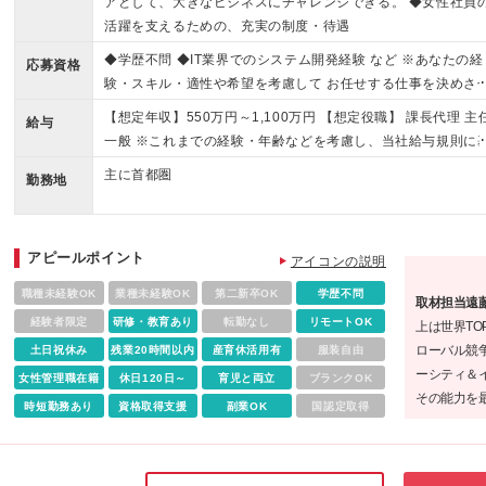
アとして、大きなビジネスにチャレンジできる。 ◆女性社員
活躍を支えるための、充実の制度・待遇
◆学歴不問 ◆IT業界でのシステム開発経験 など ※あなたの経
応募資格
験・スキル・適性や希望を考慮して お任せする仕事を決めさ
ていただきます。 様々な、IT関連の経験を活かせるポジショ
【想定年収】550万円～1,100万円 【想定役職】 課長代理 主
給与
をご用意。 あなたの希望を実現できる部署が必ずありますの
一般 ※これまでの経験・年齢などを考慮し、当社給与規則に
で、 ぜひご応募いただければと思います！
づき決定します。 ※詳細は面接時にお伝えします。
主に首都圏
勤務地
アピールポイント
アイコンの説明
職種未経験OK
業種未経験OK
第二新卒OK
学歴不問
取材担当遠
経験者限定
研修・教育あり
転勤なし
リモートOK
上は世界TO
ローバル競
土日祝休み
残業20時間以内
産育休活用有
服装自由
ーシティ＆
女性管理職在籍
休日120日～
育児と両立
ブランクOK
その能力を
時短勤務あり
資格取得支援
副業OK
国認定取得
んでいます
り、きっと