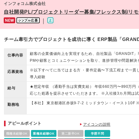
インフォコム株式会社
自社開発PL/プロジェクトリーダー募集/フレックス制/リ
｜
チーム牽引力でプロジェクトを成功に導く ERP製品「GRAN
顧客の企業価値向上を実現するため、自社製品「GRANDIT
仕事内容
PMや顧客とコミュニケーションを取り、進捗管理や問題解決
ます。
※以下すべてに当てはまる方 ・要件定義〜下流工程まで一貫し
応募資格
導入経験
★想定年収 （通勤手当は実費支給） 年収660万円〜890万
給与
応じた処遇を提示させていただきます。 ※入社後3カ月間は試
月減額となります。 ※裁量労働制となります。
【本社】 東京都港区赤坂9-7-2 ミッドタウン・イースト10F
勤務地
アピールポイント
アイコンの説明
職種未経験OK
業種未経験OK
第二新卒OK
学歴不問