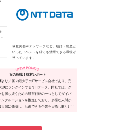
の
せ
ン
任
基
裁量労働やテレワークなど、結婚・出産と
いったイベントを経ても活躍できる環境が
整っています。
女の転職！取材レポート
藤より
／
国内最大手のITサービス会社であり、売
P10にランクインするNTTデータ。同社では、グ
争を勝ち抜くための経営戦略の一つとしてダイバ
インクルージョンを推進しており、多様な人財が
最大限に発揮し、活躍できる企業を目指し取り組
。女性が働く上で素晴らしい環境も整備されてお
あなたも自分らしく働くことができるはずです。