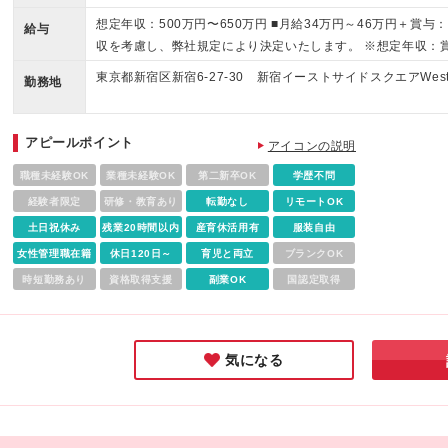
ら携わった経験 2、プロジェクトマネジメントの経験 シス
想定年収：500万円〜650万円 ■月給34万円～46万円＋賞与
給与
策定・管理。 システム設計のご経験 単体アプリ・システ
収を考慮し、弊社規定により決定いたします。 ※想定年収：
のの大まかな設計の経験 【求める人物像】 ■変化の激しい小
アリング（いずれも前年ベース）が含まれます。 ※試用期間
東京都新宿区新宿6-27-30 新宿イーストサイドスクエアWes
きな課題に対して 積極的に自ら課題を発見し、解決への提案
勤務地
ません。 ※みなし残業なし。残業代は全額別途支給いたします
エンジニアの立場ではなく、上流に入り込むことでより ユ
じる方 ■外部ベンダー及び社内ステークホルダーとのコミュニ
アピールポイント
アイコンの説明
強い方 ■AIを組み込んだプロダクトの起案が得意な方、また
職種未経験OK
業種未経験OK
第二新卒OK
学歴不問
経験者限定
研修・教育あり
転勤なし
リモートOK
土日祝休み
残業20時間以内
産育休活用有
服装自由
女性管理職在籍
休日120日～
育児と両立
ブランクOK
時短勤務あり
資格取得支援
副業OK
国認定取得
気になる