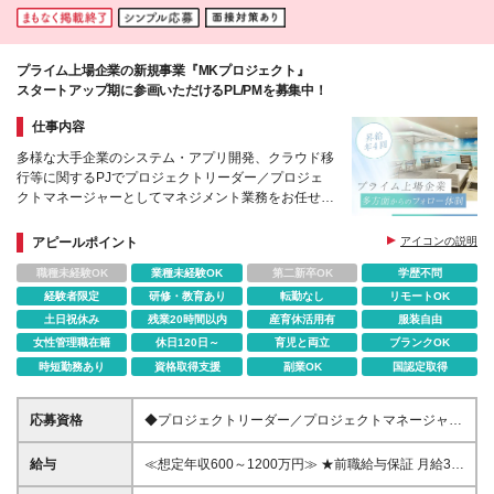
プライム上場企業の新規事業『MKプロジェクト』
スタートアップ期に参画いただけるPL/PMを募集中！
仕事内容
多様な大手企業のシステム・アプリ開発、クラウド移
行等に関するPJでプロジェクトリーダー／プロジェ
クトマネージャーとしてマネジメント業務をお任せし
ます！
アピールポイント
アイコンの説明
職種未経験OK
業種未経験OK
第二新卒OK
学歴不問
経験者限定
研修・教育あり
転勤なし
リモートOK
土日祝休み
残業20時間以内
産育休活用有
服装自由
女性管理職在籍
休日120日～
育児と両立
ブランクOK
時短勤務あり
資格取得支援
副業OK
国認定取得
応募資格
◆プロジェクトリーダー／プロジェクトマネージャー
のご経験 ◆PMOの業務経験 ※学歴不問
給与
≪想定年収600～1200万円≫ ★前職給与保証 月給37
万5000円～73万円＋ 賞与年2回（4ヶ月分）＋各種手