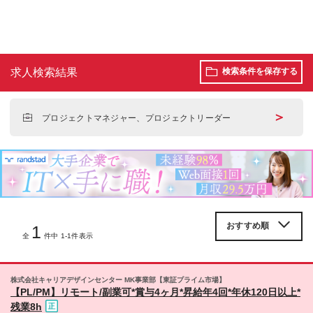
求人検索結果
検索条件を保存する
＞
プロジェクトマネジャー、プロジェクトリーダー
1
全
件中 1-1件表示
株式会社キャリアデザインセンター MK事業部【東証プライム市場】
【PL/PM】リモート/副業可*賞与4ヶ月*昇給年4回*年休120日以上*
残業8h