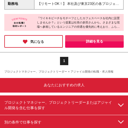
当＋残業代全額支給 ※試用期間は3ヶ月。その間の給
勤務地
【リモートOK！】 本社及び東京23区の各プロジェク
与・待遇に差異はありません 【昇給のチャンスは年
ト先での勤務となります ※転居を伴う転勤はありませ
に4回！】 成果をタイムリーに還元できるよう、年4
ん 本社／東京都港区赤坂3-21-20 赤坂ロングビーチビ
回の昇給機会を設定。入社年次に関係なく評価し、還
『ワイキキビーチをモチーフとしたカフェスペースを社内に設置
ル ★就業先にもよりますが、リモート案件も多く取
しませんか？』という提案は社長の多田さんから。さまざまな現
元しております。
り扱っている為、リモート勤務での就業も可能です！
場へ参画しているエンジニアの待遇を優先的に考えおり、ふらっ
【社長から溢れ出るエンジニアファーストの精神】
と立ち寄り珈琲を飲んで一息つくときや、ワークスペースとして
エンジニアの皆さんが羽根を休められる場所として、
使いたいときに、いつでも利用できるようにと発案されました。
ハワイのワイキキビーチをモチーフとしたカフェスペ
居心地の良い環境は社員と一緒に作っていくスタンスです。長く
詳細を見る
気になる
活躍できる会社を探している方はぜひご応募ください♪
ースを社内に設置すべく内装計画中！ドリンク・軽食
が無料で、一息つける空間になる予定です。 ※受動喫
煙防止対策：就業先による異なる ★就業場所の変更
の範囲：会社が定める場所
1
プロジェクトマネジャー、プロジェクトリーダー × アジャイル開発の転職・求人情報
あなたにおすすめの求人
プロジェクトマネジャー、プロジェクトリーダーまたはアジャイ
ル開発を含む仕事を探す
別の条件で仕事を探す