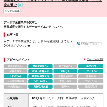
療を繋ぐ
データで医療業界を変革し、
事業成長を牽引するデータサイエンティストへ
仕事内容
★データで事業を動かす。分析から施策実行まで担う
DX推進ポジション★
アピールポイント
アイコンの説明
職種未経験OK
業種未経験OK
第二新卒OK
学歴不問
経験者限定
研修・教育あり
転勤なし
リモートOK
土日祝休み
残業20時間以内
産育休活用有
服装自由
女性管理職在籍
休日120日～
育児と両立
ブランクOK
時短勤務あり
資格取得支援
副業OK
国認定取得
応募資格
◆SQLを用いたデータ抽出業務経験 ～求める人物
像～ ・自身のスキルを更に高めたいという成長志向
をお持ちの方 ・積極性があり、チームを推進しなが