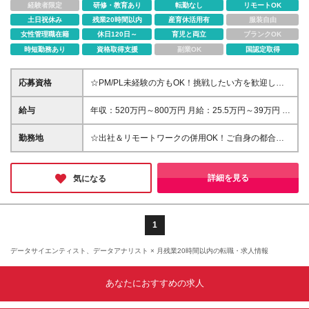
経験者限定
研修・教育あり
転勤なし
リモートOK
土日祝休み
残業20時間以内
産育休活用有
服装自由
女性管理職在籍
休日120日～
育児と両立
ブランクOK
時短勤務あり
資格取得支援
副業OK
国認定取得
応募資格
☆PM/PL未経験の方もOK！挑戦したい方を歓迎しま
す◎ ■Linux、Unix、Windowsサーバの技術スキルを
お持ちの方 ■学歴不問
給与
年収：520万円～800万円 月給：25.5万円～39万円 ※
スキルや能力によって決定いたします。 ※残業手当：
月60時間まで全額支給（残業時間は月60時間を超え
勤務地
☆出社＆リモートワークの併用OK！ご自身の都合に
ないよう管理致します） ※試用期間3ヶ月あり（期間
合わせてハイブリットな働き方を推進◎ 【本社】東
中、給与・待遇などに差異はありません）
京都港区港南1-2-70 品川シーズンテラス24F ※屋内禁
煙（屋内：加熱式たばこ専用喫煙室設置／屋外：喫煙
詳細を見る
気になる
専用スペースあり）
1
データサイエンティスト、データアナリスト × 月残業20時間以内の転職・求人情報
あなたにおすすめの求人