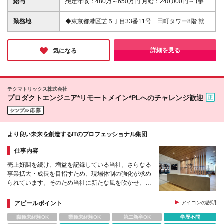
給与
想定年収：480万～650万円 月給：240,000円～ (参考
ら業務を進められる方 ・課題解決に向けて当事者意
_月収例320,000円～(月30時間の残業代・住宅手当込
識をもって業務に取り組める方 ・貢献先を意識し、
み)) ※上記想定年収は、残業代30H・住宅手当を含ん
勤務地
◆東京都港区芝５丁目33番11号 田町タワー8階 就業
状況に応じ柔軟に対応できる方 ※１年以内に当社へご
だモデルです。残業代は1分単位で支給します ※試用
の場所の変更の範囲：東京本社、及び全国各支店、労
応募頂いていないことをご確認の上、ご応募くださ
期間3か月あり（給与待遇に差異なし）
働者の自宅
い。
詳細を見る
気になる
テクマトリックス株式会社
プロダクトエンジニア*リモートメイン*PLへのチャレンジ歓迎
より良い未来を創造するITのプロフェッショナル集団
仕事内容
売上好調を続け、増益を記録している当社。さらなる
事業拡大・成長を目指すため、現場体制の強化が求め
られています。そのため当社に新たな風を吹かせ、一
緒に盛り上げてくれる仲間を募集します。
アピールポイント
アイコンの説明
職種未経験OK
業種未経験OK
第二新卒OK
学歴不問