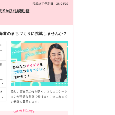
掲載終了予定日 26/08/10
月9h◎札幌勤務
北海道のまちづくりに挑戦しませんか？
＊
＊
須
以上
以上
任
優しい雰囲気の方が多く、コミュニケーシ
5
ョンが活発な部署で働けます！☆これまで
(変
い
の経験を尊重します！
年数
「転