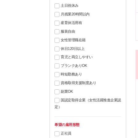
土日祝休み
月残業20時間以内
産育休活用有
服装自由
女性管理職在籍
休日120日以上
育児と両立しやすい
ブランクありOK
時短勤務あり
資格取得支援制度あり
副業OK
国認定取得企業（女性活躍推進企業認
定）
希望の雇用形態
正社員