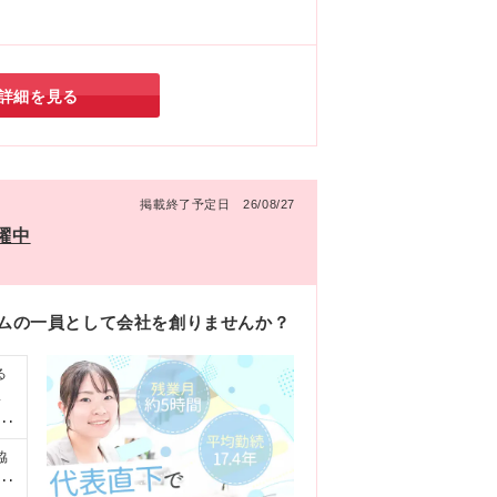
詳細を見る
掲載終了予定日 26/08/27
躍中
ームの一員として会社を創りませんか？
る
4
◇
協
な