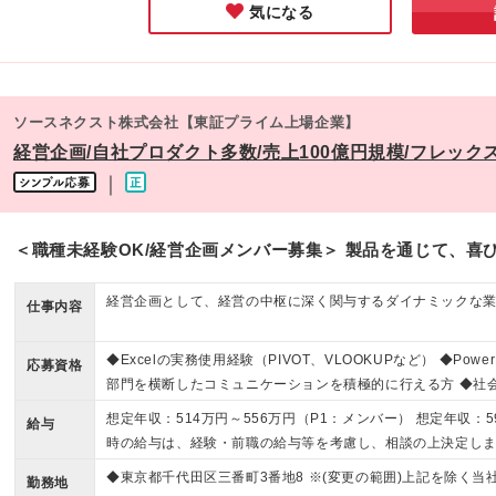
気になる
ソースネクスト株式会社【東証プライム上場企業】
経営企画/自社プロダクト多数/売上100億円規模/フレック
｜
＜職種未経験OK/経営企画メンバー募集＞ 製品を通じて、喜
経営企画として、経営の中枢に深く関与するダイナミックな
仕事内容
◆Excelの実務使用経験（PIVOT、VLOOKUPなど） ◆Pow
応募資格
部門を横断したコミュニケーションを積極的に行える方 ◆社会
経験が浅くても、やる気と学ぶ意欲があれば歓迎します ～こ
想定年収：514万円～556万円（P1：メンバー） 想定年収：5
給与
滑な調整が得意な方 ・やったことのないことにも積極的に挑
時の給与は、経験・前職の給与等を考慮し、相談の上決定しま
思考力をお持ちの方 ・成長意欲が高く、継続的にスキルを磨
います。（固定残業代制） ※試用期間あり（3ヶ月） その間
◆東京都千代田区三番町3番地8 ※(変更の範囲)上記を除く当
業成長に貢献したいという思いがある方
勤務地
ックオプション制度あり：想定年収の5%に相当する価値のス