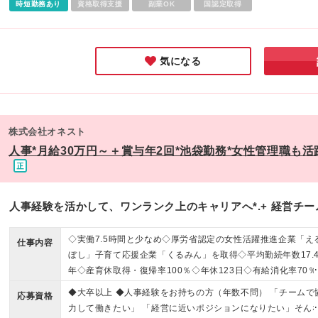
時短勤務あり
資格取得支援
副業OK
国認定取得
気になる
株式会社オネスト
人事*月給30万円～＋賞与年2回*池袋勤務*女性管理職も活
人事経験を活かして、ワンランク上のキャリアへ*.+ 経営チ
◇実働7.5時間と少なめ◇厚労省認定の女性活躍推進企業「え
仕事内容
ぼし」子育て応援企業「くるみん」を取得◇平均勤続年数17.
年◇産育休取得・復帰率100％◇年休123日◇有給消化率70％
女性管理職も多数活躍中！
◆大卒以上 ◆人事経験をお持ちの方（年数不問） 「チームで
応募資格
力して働きたい」 「経営に近いポジションになりたい」そん