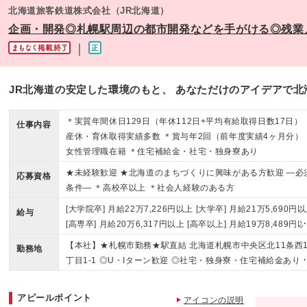
北海道旅客鉄道株式会社（JR北海道）
企画・開発◎札幌駅周辺の都市開発などを手がける◎残業
｜
JR北海道の安定した環境のもと、 あなただけのアイデアで
＊実質年間休日129日（年休112日+平均有給取得日数17日） 
仕事内容
産休・育休取得実績多数 ＊賞与年2回（前年度実績4ヶ月分） 
女性管理職在籍 ＊住宅補給金・社宅・独身寮あり
★未経験歓迎 ★北海道のまちづくりに興味がある方歓迎 ―必
応募資格
条件― ＊高校卒以上 ＊社会人経験のある方
[大学院卒] 月給22万7,226円以上 [大学卒] 月給21万5,690円
給与
[高専卒] 月給20万6,317円以上 [高卒以上] 月給19万8,489円
※上記の金額はあくまで最低の保証額です（2026年度入社初
【本社】★札幌市勤務★駅直結 北海道札幌市中央区北11条西1
勤務地
給予定）。 経験などを考慮して、当社規定のもと優遇しま
丁目1-1 ◎U・Iターン歓迎 ◎社宅・独身寮・住宅補給金あり 
す。 ★前職・現職の勤続年数、経験を考慮し給与を決定して
更の範囲)上記を除く当社関連勤務地
ます★ 当社では、新卒初任給をベース(最低額)として、勤続
アピールポイント
などを加算した金額を初任給として決定しています。なので
アイコンの説明