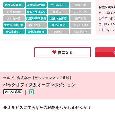
職したら1年目の給与に戻ってしまう...」と心配する必要はあ
職種未経験OK
業種未経験OK
第二新卒OK
学歴不問
取材担当担
ません!あなたのこれまでの経験やスキルを尊重します! ＜各種
経験者限定
研修・教育あり
転勤なし
リモートOK
とって馴染
当＞ ◆通勤手当 ◆都市手当 ◆超過勤務手当 ◆夜勤手当 ◆職
なので、働
土日祝休み
残業20時間以内
産育休活用有
服装自由
手当 ◆祝日等勤務手当 ◆交代制等勤務手当 ◆緊急呼出し手当
ど、働く上
女性管理職在籍
◆寒冷地手当（年間最大154,600円） ◆扶養手当（配偶者：月
休日120日～
育児と両立
ブランクOK
ントです。
5,000円／子ども1人あたり：月5,000円） ◆特殊勤務手当（
時短勤務あり
資格取得支援
副業OK
国認定取得
に感じられ
定業務に従事する場合に支給） ◆技能手当（宅地建物取引士
ても、「安
月5,000円、中小企業診断士：月15,000円 他）
気になる
オルビス株式会社【ポジションマッチ登録】
バックオフィス系オープンポジション
｜
◆オルビスにてあなたの経験を活かしませんか？