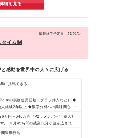
詳細を見る
掲載終了予定日 27/01/14
スタイム制
びと感動を世界中の人々に広げる
業務に挑戦できる
erPointの実務使用経験（グラフ挿入など） ◆
人経験2年以上 ◆数字分析への興味関心 ★
のような方を歓迎します～ ・関係部署との円
96万円～646万円（P2：メンバー） ※入社
戦しようとする意欲がある方 ・数字に強く、
す。 ※月45時間の残業代分が組み込まれて
き成長していきたい方 ・事業志向があり、事
の給与・待遇に変動はありません。 ※スト
社関連勤務地
トックオプションを2年に1回付与（ただし取