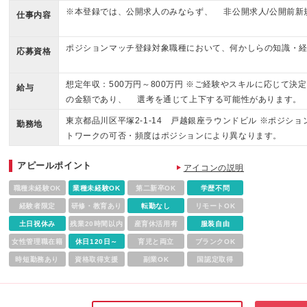
※本登録では、公開求人のみならず、 非公開求人/公開前新
仕事内容
ポジションマッチ登録対象職種において、何かしらの知識・
応募資格
想定年収：500万円～800万円 ※ご経験やスキルに応じて決
給与
の金額であり、 選考を通じて上下する可能性があります。
東京都品川区平塚2-1-14 戸越銀座ラウンドビル ※ポジシ
勤務地
トワークの可否・頻度はポジションにより異なります。
アピールポイント
アイコンの説明
職種未経験OK
業種未経験OK
第二新卒OK
学歴不問
経験者限定
研修・教育あり
転勤なし
リモートOK
土日祝休み
残業20時間以内
産育休活用有
服装自由
女性管理職在籍
休日120日～
育児と両立
ブランクOK
時短勤務あり
資格取得支援
副業OK
国認定取得