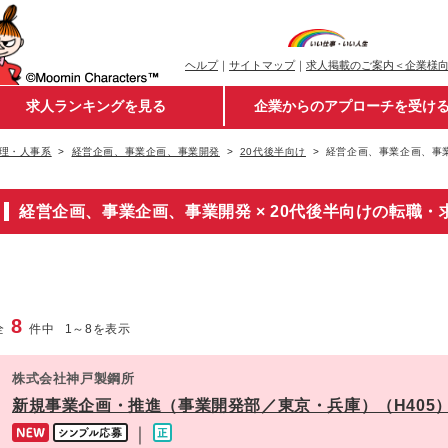
ヘルプ
｜
サイトマップ
｜
求人掲載のご案内＜企業様
求人ランキングを見る
企業からのアプローチを受け
理・人事系
経営企画、事業企画、事業開発
20代後半向け
経営企画、事業企画、事業
経営企画、事業企画、事業開発 × 20代後半向けの転職・
8
全
件中
1
～
8
を表示
株式会社神戸製鋼所
新規事業企画・推進（事業開発部／東京・兵庫）（H405
｜