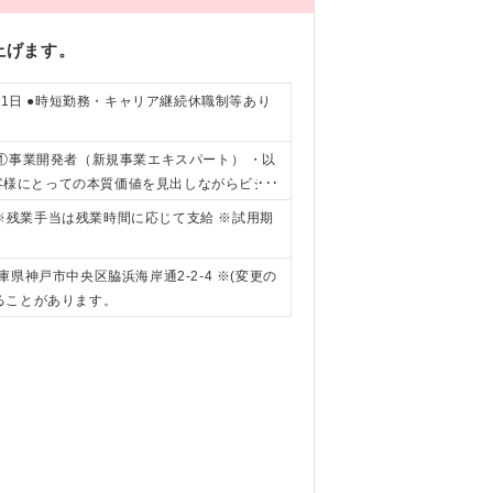
り上げます。
日121日 ●時短勤務・キャリア継続休職制等あり
①事業開発者（新規事業エキスパート） ・以
お客様にとっての本質価値を見出しながらビジ
画に基づき自ら事業体制を構築し事業を立ち
 ※残業手当は残業時間に応じて支給 ※試用期
力 ・チームを牽引し、強い意志でやり抜くリ
ジネス創造に果敢に挑戦する意欲 ・自ら学び
兵庫県神戸市中央区脇浜海岸通2-2-4 ※(変更の
関する経験や興味 ・先入観なくソーシャルニ
ることがあります。