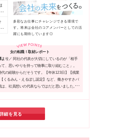
ほ
手
円
多彩なお仕事にチャレンジできる環境で
オ
キル
す。将来は会社のコアメンバーとしての活
フ
月
躍にも期待しています◎
、
手
都
女の転職！取材レポート
き）
上記
澤より
／
同社の代表が大切にしているのが「相手
って、思いやりを持って物事に取り組むこと」。
時代の経験からだそうです。【年休123日】【残業
】【くるみん・えるぼし認定】など、働きやすさバ
境は、社員想いの代表ならではだと思いました。
、代表と社員とのフランクなコミュニケーション
象に残っています◎経営の近くで裁量をもって働
ピッタリな環境です！
詳細を見る