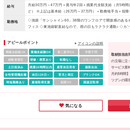
方にピッタリです！
月給30万円～47万円＋賞与年2回＋残業代全額支給（月5時間
給与
ど） ※上記は基本給（26万円～37万円）＋勤務地手当＋役職
当（リーダークラスのみ対象）の金額です ★想定年収450万
◇池袋「サンシャイン60」38階のワンフロアで開放感のある
勤務地
～700万円 ※残業代は1分単位で全額支給します ※経験やス
フィス ◇東池袋駅直結なので、雨の日もラクラク通勤♪ ◇カ
を考慮し、当社規定により給与を決定します ※試用期間は3ヵ
ェスペース・自動販売機あり(水80円、ソフトドリンク100円
（期間中の待遇に差異はありません） 【各種手当】 ★勤務地
トクホの緑茶はなんと130円で購入可！) ■東京オフィス 東京
アピールポイント
当（2万円／月） ★役職手当（8000円～8万円） ★通勤手当
アイコンの説明
豊島区東池袋3-1-1 サンシャイン60 38階 ※転勤はありません
（月額5万円まで） ★扶養手当（6000円／扶養親族1人につ
※リモート勤務も臨機応変に対応しています ※(変更の範囲)
職種未経験OK
業種未経験OK
第二新卒OK
学歴不問
取材担当吉
を除く当社関連勤務地
経験者限定
研修・教育あり
転勤なし
リモートOK
の立場に立
サービス業
土日祝休み
残業20時間以内
産育休活用有
服装自由
月約5時間
女性管理職在籍
休日120日～
育児と両立
ブランクOK
ツグンの環
時短勤務あり
資格取得支援
副業OK
国認定取得
取材の際の
がとても印
きたい方に
気になる