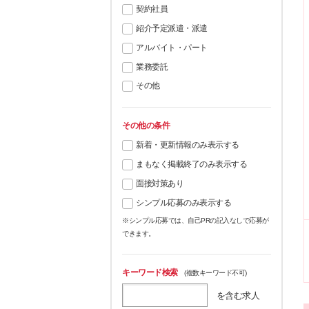
契約社員
紹介予定派遣・派遣
アルバイト・パート
業務委託
その他
その他の条件
新着・更新情報のみ表示する
まもなく掲載終了のみ表示する
面接対策あり
シンプル応募のみ表示する
※シンプル応募では、自己PRの記入なしで応募が
できます。
キーワード検索
(複数キーワード不可)
を含む求人