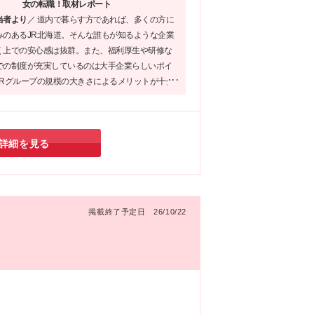
女の転職！取材レポート
り
当者より
／
道内で暮らす方であれば、多くの方に
手
みのあるJR北海道。そんな誰もが知るような企業
務
く上での安心感は抜群。また、福利厚生や研修な
での制度が充実しているのは大手企業らしいポイ
1
JRグループの規模の大きさによるメリットが十分
指
、自分だけでなく家族や友人など周りの方にとっ
：
心できる転職」になるでしょう。
詳細を見る
掲載終了予定日 26/10/22