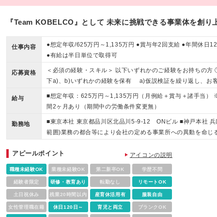
『Team KOBELCO』として 未来に挑戦できる事業体を創
●想定年収/625万円～1,135万円 ●賞与年2回支給 ●年間休
仕事内容
●有給は半日単位で取得可
＜必須の経験・スキル＞ 以下いずれかのご経験をお持ちの方 
応募資格
下a)、b)いずれかの経験を保有 a)仮説検証を繰り返し、
ネスモデルを具体化し、事業企画を作成した経験 b)事業企
■想定年収：625万円～1,135万円（月例給＋賞与＋諸手当）
給与
上げた経験 ・社内外との折衝に臆することなく対応できる能
間2ヶ月あり（期間中の労働条件変更無）
ーダーシップ ②事業推進者（事業化検討担当者） ・新たなビ
■東京本社 東京都品川区北品川5-9-12 ONビル ■神戸本社 
成長していく高い意欲 ・事業化に向けた調査・分析・企画に
勤務地
範囲)業務の都合等により会社の定める事業所への異動を命じ
ーズの仮説を創造する能力 ・論理的に思考する能力
アピールポイント
アイコンの説明
職種未経験OK
業種未経験OK
第二新卒OK
学歴不問
経験者限定
研修・教育あり
転勤なし
リモートOK
土日祝休み
残業20時間以内
産育休活用有
服装自由
女性管理職在籍
休日120日～
育児と両立
ブランクOK