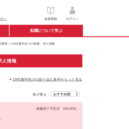
向け＞
会員登録
ログイン
る
転職について学ぶ
開発 × 20代後半向けの転職・求人情報
求人情報
20代後半向けの絞り込む条件をもっと見る
並び替え：
掲載終了予定日 26/10/01
）