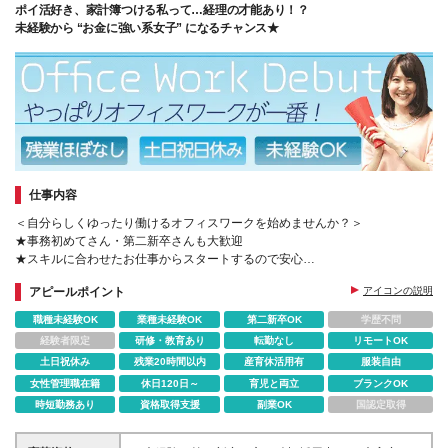
ポイ活好き、家計簿つける私って…経理の才能あり！？
未経験から “お金に強い系女子” になるチャンス★
仕事内容
＜自分らしくゆったり働けるオフィスワークを始めませんか？＞
★事務初めてさん・第二新卒さんも大歓迎
★スキルに合わせたお仕事からスタートするので安心
★ワークライフバランス抜群★定時帰り＆土日祝休
アピールポイント
アイコンの説明
職種未経験OK
業種未経験OK
第二新卒OK
学歴不問
経験者限定
研修・教育あり
転勤なし
リモートOK
土日祝休み
残業20時間以内
産育休活用有
服装自由
女性管理職在籍
休日120日～
育児と両立
ブランクOK
時短勤務あり
資格取得支援
副業OK
国認定取得