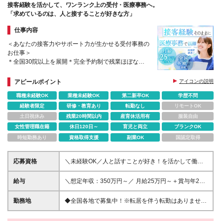
接客経験を活かして、ワンランク上の受付・医療事務へ。
「求めているのは、人と接することが好きな方」
仕事内容
＜あなたの接客力やサポート力が生かせる受付事務の
お仕事＞
＊全国30院以上を展開＊完全予約制で残業ほぼなし
＊年休120日以上（完全週休2日制＋祝日振替）プラ
イベートを大切にしながら、働くことができます。
アピールポイント
アイコンの説明
職種未経験OK
業種未経験OK
第二新卒OK
学歴不問
経験者限定
研修・教育あり
転勤なし
リモートOK
土日祝休み
残業20時間以内
産育休活用有
服装自由
女性管理職在籍
休日120日～
育児と両立
ブランクOK
時短勤務あり
資格取得支援
副業OK
国認定取得
応募資格
＼未経験OK／人と話すことが好き！を活かして働け
ます♪ ◇学歴不問｜第二新卒歓迎 ◇医療事務の経験は
不問！ ＼以下いずれかの経験に当てはまる方歓迎／
給与
＼想定年収：350万円～／ 月給25万円～＋賞与年2回
・受付業務経験をお持ちの方 ・接客経験をお持ちの
＋その他手当 ※試用期間3ヶ月（期間中の雇用形態・
方 ・医療機関での職務経験をお持ちの方 ・事務長職
待遇の差異はありません） ※上記月給にはみなし残業
勤務地
◆全国各地で募集中！※転居を伴う転勤はありません
のご経歴をお持ちの方 ・クリニックで医療事務・受
代（月6時間分10,000円分）を含みます。超過分は全
◆駅チカで通いやすい♪ ※希望勤務地は最大限考慮し
付経験がある方
額支給します *.....*.....*.....* 患者様が最初に触れるあな
ますので、面接時にご相談ください！ ◇新宿院(皮膚