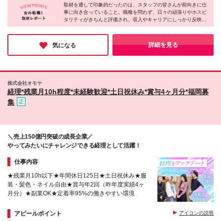
たの対応は、クリニックの印象そのもの。 私たち
取材を通して印象的だったのは、スタッフの皆さんが前向きに仕
科)／うるおい皮膚科クリニック ◇新宿院(心療内科)
事に向き合っていること。職種を問わず、日々の頑張りやホスピ
は、その何物にも代えがたい価値を誰よりも理解して
／新宿うるおいクリニック ◇池袋院（心療内科）／
タリティがきちんと評価され、収入やキャリアにしっかり反映さ
います。 だからこそ、あなたの真摯な頑張りには、
池袋こころとねむりのクリニック（仮称）★2026年
れる環境が整っています。さらに「残業月3時間以内」「年間休
年2回の賞与と昇給という目に見える形で、最大限の
10月オープン予定 ◇大宮院／大宮こころのクリニッ
日120日以上」と働きやすさも十分。収入もプライベートも大切
還元をお約束します。 *.....*.....*.....* スキルを活かせる
ク ◇札幌院／札幌大通こころのクリニック ◇名古屋
にしたい方にとって、理想的な職場だと感じました◎
詳細を見る
気になる
医療事務長やリーダーなどをお任せすることもありま
院／名古屋駅前こころのクリニック ◇大阪院／大阪
す◎ ｜役職手当：月1万円～5万円※個人評価に基づ
こころの診療所 梅田院 ◇京都院／四条烏丸こころや
き決定 マネージャー職は将来的に5万円～10万円の昇
すらぎクリニック ◇福岡院／福岡天神メンタルクリ
給も叶います！
ニック ◇仙台こころとねむりのクリニック（心療内
株式会社オモヤ
科） ◇表参道 睡眠・生活習慣病クリニック ◇川崎
経理*残業月10h程度*未経験歓迎*土日祝休み*賞与4ヶ月分*福岡募
こころのクリニック（心療内科） ◇横浜こころとね
集
むりのクリニック（心療内科） ※福岡の新規開院クリ
ニックでも募集します！ (変更の範囲)上記を除く当社
関連勤務地
＼売上150億円突破の成長企業／
やってみたいにチャレンジできる経理として活躍！
仕事内容
★残業月10h以下★年間休日125日★土日祝休み★服
装・髪色・ネイル自由★賞与年2回（昨年度実績4ヶ
月分）★副業OK★定着率95%の働きやすい環境
アピールポイント
アイコンの説明