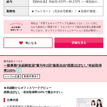
せた働き方が叶う★ ■以下いずれかの経験がある方 └
給与
【契約社員】月給20.4万円～46.2万円（一律支給の在
経理職として会計ソフトの使用経験や仕訳経験がある
宅手当含む）＋賞与年2回 【アルバイト】時給1,226
方（2年以上） ＼以下のスキルやご経験がある方は大
円～2,244円 ◎経験・能力を考慮し決定します。 ※試
勤務地
★フルリモート（完全在宅勤務）！ ★全国47都道府
歓迎です♪／ ■法人顧客とのコミュニケーション経験
用期間はありません。 ※残業代は別途全額支給しま
県どこからでも勤務OKです！70%が地方在住者 （原
がある方 ■BPO・会計事務所・税理士事務所での業務
す。
則、国内のご自宅勤務です） ★面接もオンラインで
経験がある方 ■Googleスプレッドシートを活用できる
同社は「子育てもキャリアアップも諦めたくない」という方に、
完結します ★研修期間も出社の必要はありません！
方 ■バックオフィスに関するSaaSツールの利用経験
心から勧めたい環境です！ フルリモートで地方在住者も多数活躍
本社／東京都港区南青山1-24-3 WeWork乃木坂 (変更
中しており、オンラインでのコミュニケーション文化が根付いて
がある方（マネーフォワード・freee・KING OF
の範囲)上記を除く当社関連勤務地
います。ビジネスチャット『Chatwork』を生み出した急成長企業
TIME・SmartHR等） ≪契約社員のみ≫ 契約の更新
グループだからこそ、キャリアアップの可能性もあなた次第でど
有（契約期間満了時に判断） 更新上限 有（通算契約
んどん広がっていくはず。場所にとらわれない新しい働き方を実
詳細を見る
気になる
期間の上限5年）
現したい方は、ぜひご応募ください！
株式会社イースト
一般事務*未経験歓迎*賞与年2回*服装自由*残業ほぼなし*有給取得
率100%
★未経験からオフィスワークデビュー
残業ほぼなし・有休取得率100%で働きやすい♪
仕事内容
＼大手商業施設で事務ワークにチャレンジ／