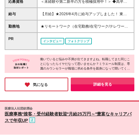
応募資格
＜未経験や第二新卒の方を積極採用中！＞ ◆高卒以
上 ◆事務経験・社会人経験がない方大歓迎 ◆初めて
の転職・第二新卒の方大歓迎 ◆転職回数不問 ◆20代
給与
【月給】★2026年4月に給与アップしました！ 東
30代活躍中！ ☆8割以上が未経験スタート♪ 私たち
京 21万0000円～ 神奈川 20万2000円～ 大阪/埼玉 19
は、今までのスキルや経験より 「やってみたい！」
万7000円～ 千葉 19万6000円～ 愛知 19万2000円～
勤務地
★リモートワーク（在宅勤務/在宅ワーク/テレワー
という気持ちを大切にしています！
奈良 18万8500円～ 兵庫 18万7500円～ 京都 18万
ク）もOK 東京都内（渋谷、六本木、丸の内、新宿、
6000円～ 茨城 18万5500円～ 静岡/岐阜 18万4500円
恵比寿、池袋、品川、秋葉原など）、神奈川、千葉、
PR
インタビュー
フォトクリップ
～ 栃木 18万2500円～ 滋賀/群馬 18万1500円～ 三
埼玉、北海道、仙台、福島、新潟、栃木、群馬、つく
重 18万500円～ 広島 17万8500円～ 石川 17万8000円
ば、長野、富山、静岡、名古屋、金沢、岐阜、三重、
～ 長野 17万7500円～ 宮城/富山/福岡 17万6500円～
滋賀、京都、大阪、神戸、奈良、広島、岡山、香川、
岡山 17万6000円～ 香川 17万5000円～ 北海道 17万
働いていると悩みや不満が出てきますよね。転職してまた同じこ
愛媛、山口、福岡、熊本、長崎、鹿児島の当社取引先
とになったらイヤだなって思いませんか？ミラエール制度は、専
4000円～ 新潟 17万3500円～ 福島 16万9500円～ 山
企業での勤務 ◆大手企業で働くチャンス！ ◆転勤な
属のカウンセラーが職場に求める条件を親身になって聞いてくれ
口/愛媛 16万8500円～ 熊本 16万5500円～ 長崎 16万
し/自宅から通える範囲で希望を考慮して決定 ◆キレ
るみたい！入社してからじゃないとわからないことに悩まされる
5000円～ 鹿児島 16万4500円～ ※3ヶ月の試用期間中
イ＆おしゃれオフィス多数 ◆駅チカで通勤に便利な
心配もなくなりそうですね。女性が長く働くために必要な要素が
も変更なし (2027年3月専・短・大新卒予定者も上記
エリアも♪ ※配属先によって異なります 【勤務地エリ
詰まった会社だと感じました！
詳細を見る
気になる
同様) 勤務エリア/東京・神奈川・千葉・埼玉・名古
アの一例】 東京都……23区内メイン 神奈川県……横
屋・大阪・京都・兵庫 ・札幌・仙台・静岡・福岡 試
浜・みなとみらい駅周辺・川崎 など 埼玉県……大
用期間6ヶ月、条件変更なし
宮・浦和 など 千葉県……千葉駅周辺・海浜幕張・
船橋 など 愛知県……伏見・栄 など 大阪府……梅
医療法人社団紡潤会
田・淀屋橋・本町・難波 など 兵庫県……神戸市メ
医療事務*接客・受付経験者歓迎*月給25万円～*豊富なキャリアパ
イン・三ノ宮 など 福岡県……博多・天神 など
スで年収UP