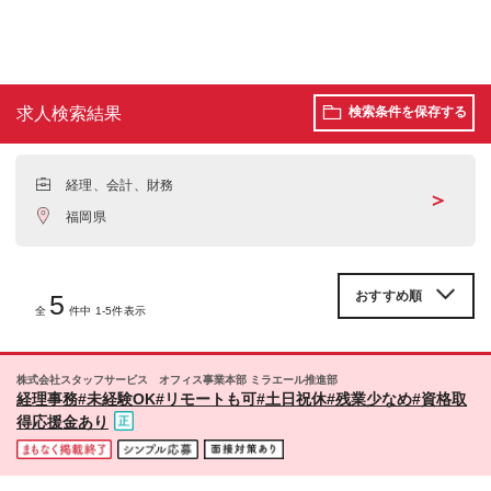
求人検索結果
検索条件を保存する
経理、会計、財務
＞
福岡県
5
全
件中 1-5件表示
株式会社スタッフサービス オフィス事業本部 ミラエール推進部
経理事務#未経験OK#リモートも可#土日祝休#残業少なめ#資格取
得応援金あり