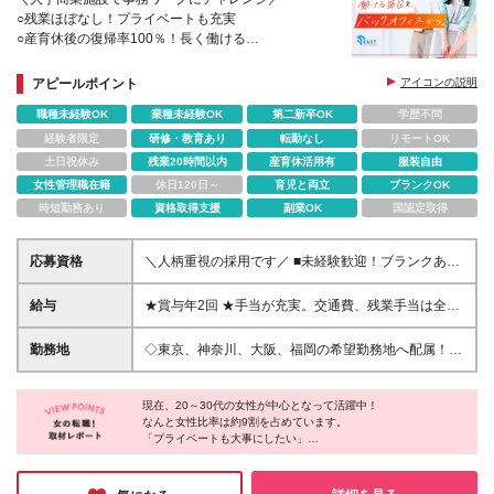
○残業ほぼなし！プライベートも充実
○産育休後の復帰率100％！長く働ける
○万全のフォロー体制で未経験でも安心◎
○複数名積極採用！同期と働ける♪
アピールポイント
アイコンの説明
職種未経験OK
業種未経験OK
第二新卒OK
学歴不問
経験者限定
研修・教育あり
転勤なし
リモートOK
土日祝休み
残業20時間以内
産育休活用有
服装自由
女性管理職在籍
休日120日～
育児と両立
ブランクOK
時短勤務あり
資格取得支援
副業OK
国認定取得
応募資格
＼人柄重視の採用です／ ■未経験歓迎！ブランクあり
OK、フリーターOK！ ■社会人経験のある方を募集！
年数・業界・業種・雇用形態は不問 ※高卒以上 ～こ
給与
★賞与年2回 ★手当が充実。交通費、残業手当は全額
んな方を求めています！～ ＊人と接するのが好き
支給！ ◆東京：月給21万4000円～＋賞与年2回＋諸
で、明るい対応ができる方 ＊チームワークを大切に
手当 ◆大阪：月給20万5000円～＋賞与年2回＋諸手
勤務地
◇東京、神奈川、大阪、福岡の希望勤務地へ配属！
できる方 ＊人の役に立つ仕事をしたい方 ＊主体的な
当 ◆福岡：月給19万5000円～＋賞与年2回＋諸手当
◇駅近オフィスで通勤ラクラク♪ ◆イースト東京本社
行動ができる方 ＊ルーティンワークが得意な方
※経験やスキルを考慮して決定します。 ※試用期間2
東京都千代田区丸の内3-4-1 新国際ビル3階 ◆イース
～3カ月（待遇に差異はございません） ※時間外手当
現在、20～30代の女性が中心となって活躍中！
ト水天宮オフィス 東京都中央区日本橋箱崎町27-2
なんと女性比率は約9割を占めています。
（1分単位で支給） ＼キャリアアップが目指せます／
渡菊第3ビル7F ◆イースト横浜オフィス 神奈川県横
「プライベートも大事にしたい」
売上管理業務のスペシャリストとして活躍したり、
浜市神奈川区鶴屋町3丁目29－1 第6安田ビル ◆イー
「仕事と家庭を両立したい」…
管理職へステップアップしたりすることも可能です。
スト大阪オフィス 大阪府大阪市中央区道修町３丁目
そんなあなたにピッタリの環境です♪
（女性管理職比率は40％以上！） ≪ステップイメー
１−６ K・シオノビル 3階 ◆イースト福岡オフィス