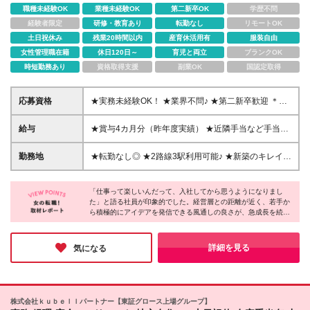
職種未経験OK
業種未経験OK
第二新卒OK
学歴不問
経験者限定
研修・教育あり
転勤なし
リモートOK
土日祝休み
残業20時間以内
産育休活用有
服装自由
女性管理職在籍
休日120日～
育児と両立
ブランクOK
時短勤務あり
資格取得支援
副業OK
国認定取得
応募資格
★実務未経験OK！ ★業界不問♪ ★第二新卒歓迎 ＊…
必須条件…＊ ◇専門学校卒以上 ＊…歓迎条件…＊ ◇
日商簿記3級以上、または全商・全経簿記2級以上 ※
給与
★賞与4カ月分（昨年度実績） ★近隣手当など手当が
人柄・熱意採用！現社員は9割超が異業種からの転職
充実 ★スポーツジムなど提携施設の割引あり ■月給
です。 ＼こんな方にピッタリです／ ★周りと協力し
23万7000円以上＋各種手当＋賞与年2回 ※上記には固
勤務地
★転勤なし◎ ★2路線3駅利用可能♪ ★新築のキレイな
ながら仕事を進めるのが得意 ★人と関わるのが好き
定残業代(30時間分・4万5000円以上)を含みます。超
オフィスビル勤務！ 【本社】 福岡県福岡市中央区高
★創意工夫を楽しめる ★部署関係なく様々な人と関
過分は別途全額支給。 ※経験・スキルを考慮の上、決
砂2-1-4 オーキッドプレイス天神南8階 ※変更の範
わりたい ★自分の成長・スキルアップを目指したい
定いたします。 ※試用期間3カ月（その間の給与・待
「仕事って楽しいんだって、入社してから思うようになりまし
囲：上記を除く当社関連勤務地
★幅広い年齢の方とコミュニケーションが取れる方
た」と語る社員が印象的でした。経営層との距離が近く、若手か
遇に差異はありません）
ら積極的にアイデアを発信できる風通しの良さが、急成長を続け
★「もっとスキルアップしたい」など目標がある方
る同社ならではの強みとのこと。
★チャレンジすることが好きな方
「やらされる仕事」ばかりではなく、「自分が何をやりたいか」
を常に大切にしてくれる同社だからこそ、イキイキと働けるのだ
詳細を見る
気になる
と感じました。仕事を通して人生を充実させたい方にピッタリな
のではないでしょうか。
株式会社ｋｕｂｅｌｌパートナー【東証グロース上場グループ】