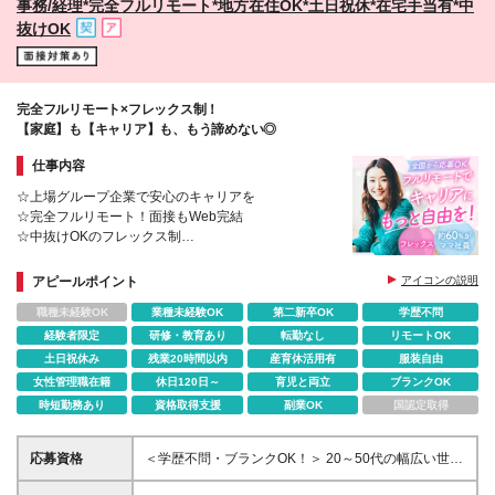
事務/経理*完全フルリモート*地方在住OK*土日祝休*在宅手当有*中
抜けOK
完全フルリモート×フレックス制！
【家庭】も【キャリア】も、もう諦めない◎
仕事内容
☆上場グループ企業で安心のキャリアを
☆完全フルリモート！面接もWeb完結
☆中抜けOKのフレックス制
☆女性95％以上＋うち約60％が子育て中・介護中の
社員も活躍
アピールポイント
アイコンの説明
☆土日祝休み＆年間休日120日！残業月15hほど
職種未経験OK
業種未経験OK
第二新卒OK
学歴不問
経験者限定
研修・教育あり
転勤なし
リモートOK
土日祝休み
残業20時間以内
産育休活用有
服装自由
女性管理職在籍
休日120日～
育児と両立
ブランクOK
時短勤務あり
資格取得支援
副業OK
国認定取得
応募資格
＜学歴不問・ブランクOK！＞ 20～50代の幅広い世代
が活躍中！ 子育て・介護などライフステージに合わ