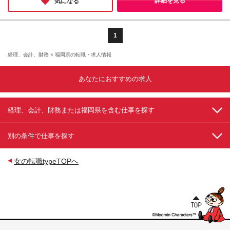
詳細を見る
気になる
ジ≫ ▼サブリーダー ▼リーダー ▼エリアリーダー
＊未経験でも正社員デビューOK！
福岡県福岡市博多区博多駅前4丁目2番1号
＊残業ほぼナシでオフも充実◎
▼SV ※半期に1回人事考課面談あり ※月に1回ミーテ
NEWNO・ザイマックス博多駅前ビル7階 ◆KITTE博
＊スキルアップも全力サポート！
ィングにて今後のキャリア相談もOK！ ※売上管理業
多 福岡県福岡市博多区博多駅中央街9-1
務から経理サポートへのキャリアチェンジなど、ライ
1
結婚や出産などのライフイベントがあっても、
フステージに応じたポジション変更も可能です
ずっと安心して働ける職場です！
経理、会計、財務 × 福岡県の転職・求人情報
あなたにおすすめの求人
経理、会計、財務または福岡県を含む仕事を探す
別の条件で仕事を探す
女の転職typeTOPへ