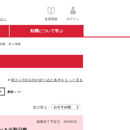
向け＞
会員登録
ログイン
る
転職について学ぶ
の転職・求人情報
駅から5分以内の絞り込む条件をもっと見る
最後へ
並び替え：
掲載終了予定日 26/08/31
選べる出勤日数