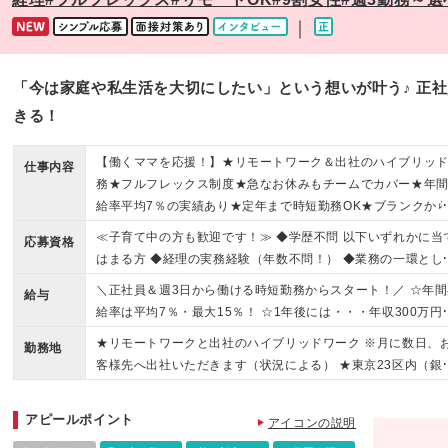
｜
「今は家庭や私生活を大切にしたい」という想いが叶う♪ 正
きる！
【働くママを応援！】★リモートワーク＆出社のハイブリッ
仕事内容
務★フルフレックス制度★急なお休みもチームでカバー★年
給率平均7％の実績あり★定年まで時短勤務OK★ブランクか
復職も大歓迎！
≪子育て中の方も歓迎です！≫ ◆学歴不問 以下いずれかに当
応募資格
はまる方 ◆経理の実務経験（年数不問！） ◆業務の一環とし
経理業務を担当していた方 ※日次業務・月次決算の経験があ
＼正社員＆週3日から働ける時短勤務からスタート！／ ☆年間
給与
ばOKです ※日商簿記2級程度の知識を想定しています ※税理
給率は平均7％・最大15％！ ☆1年後には・・・年収300万円
法人/会計事務所などでの実務経験がある方も大歓迎です！ ＜
実績も！ ☆フルタイム勤務（年俸制で月額支給）にチェンジ
★リモートワークと出社のハイブリッドワーク ※月に数日、
んな方は大歓迎＞ ◇家事や育児を優先しながら社会復帰をし
勤務地
し、さらに給与UPも叶えられます ◆時給1500円～2200円（
客様先へ出社いただきます（状況による） ★東京23区内（銀
い方 ◇出産や育児など、ライフイベントを経ても働き続けた
験者の場合）＋業績賞与あり ※試用期間（6ヶ月）中の条件に
座・秋葉原・四谷などが中心）、千葉、神奈川のお客様先 └
方 ◇ひとつの会社で安心して長く働きたい方 ◇経理へのキャ
異はありません ※残業超過分は、別途全額支給します ☆ライ
地一覧にてクライアント先住所の一例を記載しております！ 
アチェンジをしたい方
アピールポイント
イベントの変化を迎えても長く働いてほしいという想いがあ
アイコンの説明
情報・通信、不動産業、インターネット関連、コンサルティ
すので、 初めは時短勤務で働いた後に、フルタイムへの切り