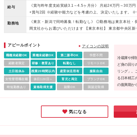
す！ ◇社会人未経験歓迎 ◇第二新卒歓迎 《こんな方にオスス
《賞与昨年度支給実績3.1～4.5ヶ月分》 月給24万円～30万円
給与
◎》 ・安定企業で腰を据えて働きたい方 ・仕事とプライベー
+賞与2回 ※経験や能力などを考慮の上、決定いたします。 ※
を両立したい方
給には固定残業代（10時間分／1万4000円～）を含みます。
《東京・新潟で同時募集！転勤なし》 ◎勤務地は東京本社・
勤務地
過分は別途全額支給いたします ※入社後6ヶ月間は試用期間と
岡支社からお選びいただけます 【東京本社】 東京都中央区新
ります（期間中の給与・待遇に差異なし） ★管理職候補：月給
2-15-6 新光第5ビル7F 【長岡支社】 新潟県長岡市東坂之上町
5万円～45万円+賞与2回 詳細は面接でご説明します！
1-1 ファース長岡ビル5階 (変更の範囲)上記を除く当社関連
アピールポイント
アイコンの説明
務地
職種未経験OK
業種未経験OK
第二新卒OK
学歴不問
冷蔵庫や掃
経験者限定
研修・教育あり
転勤なし
リモートOK
ど身の回り
リング」。
土日祝休み
残業20時間以内
産育休活用有
服装自由
る日本精工
女性管理職在籍
休日120日～
育児と両立
ブランクOK
の復興期か
時短勤務あり
資格取得支援
副業OK
国認定取得
ショック時
んな同社で
ではないで
気になる