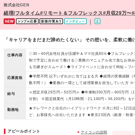
株式会社GEN
経理/フルタイム#リモート＆フルフレックス#月収29万〜#
｜
「キャリアをまだまだ諦めたくない」 その想いを、柔軟に働
◇30～40代女性社員が活躍中＆ママ社員80％◆フルフレック
仕事内容
制で予定に合わせて働ける◇業務のマニュアル化で急なお休
も引継ぎがスムーズ！◆ライフイベントに合わせて時短⇔フ
イムの切り替え可能◎
◆学歴不問 以下いずれかに当てはまる方 ◆経理の実務経験（
応募資格
数不問！） ◆業務の一環として経理業務を担当していた方 ※
次業務・月次決算の経験があればOKです ※日商簿記2級程度
≪想定月収29万円～50万円≫ ◆年俸制350万円～600万円（1
給与
知識を想定しています ※税理士法人/会計事務所などでの実務
分割） ※固定残業代（月10時間・21,100円～36,100円）を
験がある方も大歓迎です！ ＜こんな方は大歓迎＞ ◇家事や育
みます ※超過分は別途支給します ※試用期間6ヶ月あり（期
★テレワークと出社のハイブリッドワーク ※月に8日～12日
を優先しながら社会復帰をしたい方 ◇出産や育児など、ライ
勤務地
中の待遇に差異はありません） ★評価による昇給が年1回あり
ど、お客様先へ出社いただきます ★東京23区内（銀座・秋葉
イベントを経ても働き続けたい方 ◇ひとつの会社で安心して
★ライフイベントの変化を迎えても長く働いてほしいという
原・四谷などが中心）、千葉、神奈川のお客様先 └勤務地一
く働きたい方 ◇経理へのキャリアチェンジをしたい方
がありますので、 入社後に時短勤務への切り替えも可能です
てクライアント先住所の一例を記載しております！ ★情報・
アピールポイント
アイコンの説明
信、不動産業、インターネット関連、コンサルティング・ア