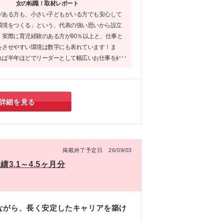
女の転職！取材レポート
た
がある方も、小さい子どもがいる方でも安心して
5-
環境をつくる」という、代表の強い思いから設立
。実際に育児経験のある方が80％以上と、仕事と
をさせやすい環境は数字にも表れています！ま
れば半年ほどでリーダーとして幅広いお仕事を経
も大きなポイント。「家庭のことも大切にしなが
アップも目指したい！」そんな方にこそ是非、応
い企業です♪
詳細を見る
掲載終了予定日 26/09/03
3.1～4.5ヶ月分
ながら、長く安定したキャリアを築け