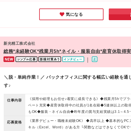
にしながら
ックです♪
気になる
新光精工株式会社
総務*未経験OK*残業月5h*ネイル・服装自由*産育休取得
｜
＼脱・単純作業！／ バックオフィスに関する幅広い経験を通
す♪
《採用や経理もお任せ♪着実に成長できる》◆残業月5hでプラ
仕事内容
ベート充実◆産育休取得中の社員が1名在籍◆5連休以上の取
もOK◆服装・ネイル自由◆昨年度の賞与支給実績は3.1～4.5
月分
《業界デビュー・職種未経験OK》 ◆高卒以上 ◆基本的なPC
応募資格
キル（Excel、Word）がある方 └関数などはできなくてOKで