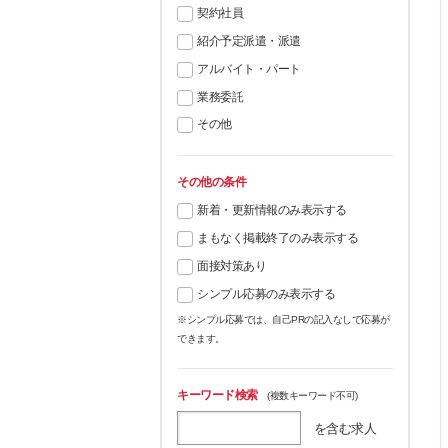
契約社員
紹介予定派遣・派遣
アルバイト・パート
業務委託
その他
その他の条件
新着・更新情報のみ表示する
まもなく掲載終了のみ表示する
面接対策あり
シンプル応募のみ表示する
※シンプル応募では、自己PRの記入なしで応募が
できます。
キーワード検索
(複数キーワード不可)
を含む求人