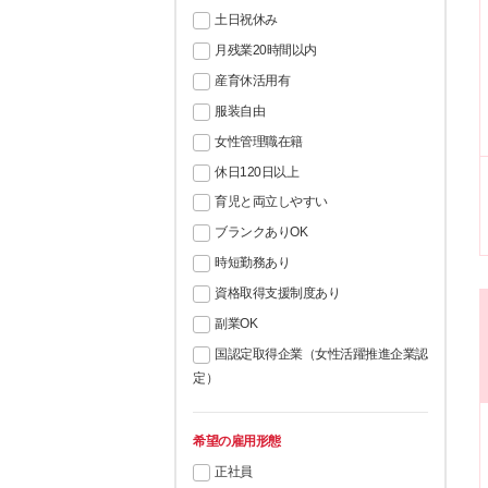
土日祝休み
月残業20時間以内
産育休活用有
服装自由
女性管理職在籍
休日120日以上
育児と両立しやすい
ブランクありOK
時短勤務あり
資格取得支援制度あり
副業OK
国認定取得企業（女性活躍推進企業認
定）
希望の雇用形態
正社員