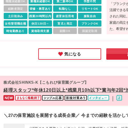
グ・アウトソーシング、医療関連など… 幅広い業界・業種と
職種未経験OK
業種未経験OK
第二新卒OK
学歴不問
「ブランク
えも可能です！
取引をいただいています ■本社 〒101-0062 東京都千代田区
経験者限定
研修・教育あり
転勤なし
リモートOK
活躍できる
駿河台3-5-15 荒井ビル3階 ※(変更の範囲)上記を除く当社関
された同社
土日祝休み
残業20時間以内
産育休活用有
服装自由
務地
家庭の両立
女性管理職在籍
休日120日～
育児と両立
ブランクOK
た、希望す
時短勤務あり
資格取得支援
副業OK
国認定取得
験できる点
らキャリア
募して欲し
気になる
株式会社SHINKS-K【こもれび保育園グループ】
経理スタッフ*年休120日以上*残業月10h以下*賞与年2回
｜
＼27の保育施設を展開する成長企業／ 今までの経験を活かし