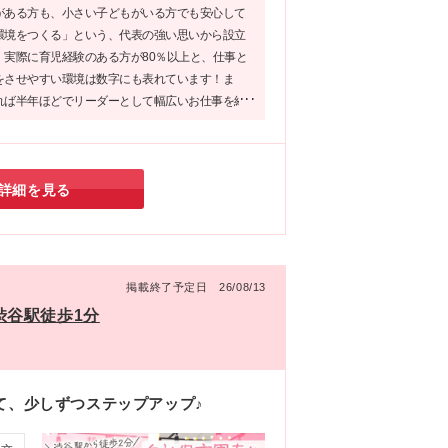
お
がある方も、小さい子どもがいる方でも安心して
神田
環境をつくる」という、代表の強い思いから設立
連勤
。実際に育児経験のある方が80％以上と、仕事と
をさせやすい環境は数字にも表れています！ま
れば半年ほどでリーダーとして幅広いお仕事を経
も大きなポイント。「家庭のことも大切にしなが
アップも目指したい！」そんな方にこそ是非、応
い企業です♪
詳細を見る
掲載終了予定日 26/08/13
*渋谷駅徒歩1分
て、少しずつステップアップ♪