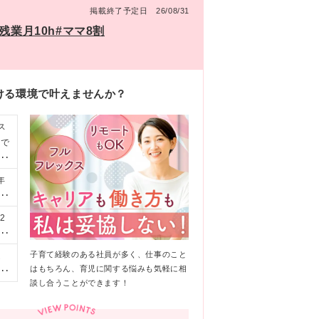
掲載終了予定日 26/08/31
残業月10h#ママ8割
ける環境で叶えませんか？
ス
みで
ルタ
年
日
の
2
経
含
児
間
子育て経験のある社員が多く、仕事のこと
ほ
フ
！
はもちろん、育児に関する悩みも気軽に相
長
想い
談し合うことができます！
覧に
！
通
ウト