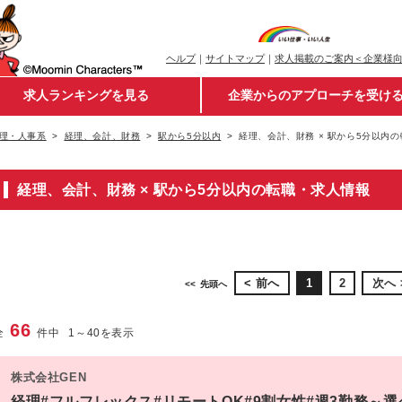
ヘルプ
｜
サイトマップ
｜
求人掲載のご案内＜企業様
求人ランキングを見る
企業からのアプローチを受け
理・人事系
経理、会計、財務
駅から5分以内
経理、会計、財務 × 駅から5分以内
経理、会計、財務 × 駅から5分以内の転職・求人情報
前へ
1
2
次へ
先頭へ
66
全
件中
1
～
40
を表示
株式会社GEN
経理#フルフレックス#リモートOK#9割女性#週3勤務～