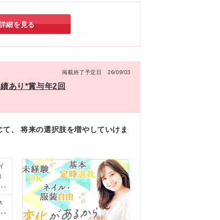
、あなたらしさを活かして成長したい方は要チェ
詳細を見る
掲載終了予定日 26/09/03
実績あり*賞与年2回
じて、 将来の選択肢を増やしていけま
イ
得
ヶ
ス