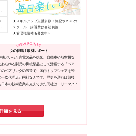
メ
ト
月
超
★スキルアップ支援多数！簿記やMOSの
長
な
スクール・講習費は会社負担
富
3
★管理職候補も募集中♪
2-
勤
女の転職！取材レポート
除機といった家電製品を始め、自動車や航空機な
のあらゆる製品の機械部品として活躍する「ベア
このベアリングの製造で、国内トップシェアを誇
の一次代理店が同社なんです。歴史を遡れば戦後
ら日本の技術産業を支えてきた同社は、リーマン
もコロナ禍も、賞与を支給し続けてきました。そ
なら、新しいキャリアも安心して歩んでいけるの
しょうか。
詳細を見る