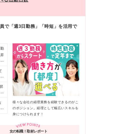
社員で「週3日勤務」「時短」を活用で
ド勤
間昇
らの
て
て
れ
昇
士
の
こ
様々な会社の経理業務を経験できるのがこ
お
た
経
のポジション。経理として幅広いスキルを
い
差
身につけられます！
勤務
リ
フ
★
りま
ン
女の転職！取材レポート
替