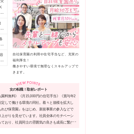
資交
K
渋
は
ピ
に
各
し
す
け
の
自社保育園の利用や住宅手当など、充実の
谷
00
福利厚生！
社
社
働きやすい環境で無理なくスキルアップで
きます。
女の転職！取材レポート
園料無料》《月15,000円の住宅手当》《賞与年2
安定して働ける環境の同社。着々と規模を拡大し
もれび保育園』をはじめ、新規事業の参入などで
り上がりを見せています。社員全体のモチベーシ
っており、社員同士の雰囲気の良さも成長に繋が
ではないでしょうか！コミュニケーションを大切