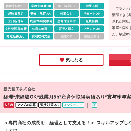
ソーシング、医療関連など… 幅広い業界・業種とお取引をい
職種未経験OK
業種未経験OK
第二新卒OK
学歴不問
「ブランク
だいています ■本社 〒101-0062 東京都千代田区神田駿河台3-
経験者限定
研修・教育あり
転勤なし
リモートOK
活躍できる
15 荒井ビル3階 ※(変更の範囲)上記を除く当社関連勤務地
された同社
土日祝休み
残業20時間以内
産育休活用有
服装自由
家庭の両立
女性管理職在籍
休日120日～
育児と両立
ブランクOK
た、希望す
時短勤務あり
資格取得支援
副業OK
国認定取得
験できる点
らキャリア
募して欲し
気になる
新光精工株式会社
経理*未経験OK*残業月5h*産育休取得実績あり*賞与昨年実績
｜
＜専門商社の成長を、経理として支える！＞ スキルアップし
ます◎