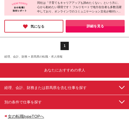
経験がある方 ■Googleスプレッドシートを活用できる
同社は「子育てもキャリアアップも諦めたくない」という方に、
完結します ★研修期間も出社の必要はありません！
方 ■バックオフィスに関するSaaSツールの利用経験
心から勧めたい環境です！ フルリモートで地方在住者も多数活躍
本社／東京都港区南青山1-24-3 WeWork乃木坂 (変更
中しており、オンラインでのコミュニケーション文化が根付いて
がある方（マネーフォワード・freee・KING OF
の範囲)上記を除く当社関連勤務地
います。ビジネスチャット『Chatwork』を生み出した急成長企業
TIME・SmartHR等） ≪契約社員のみ≫ 契約の更新
グループだからこそ、キャリアアップの可能性もあなた次第でど
有（契約期間満了時に判断） 更新上限 有（通算契約
んどん広がっていくはず。場所にとらわれない新しい働き方を実
詳細を見る
気になる
期間の上限5年）
現したい方は、ぜひご応募ください！
1
経理、会計、財務 × 群馬県の転職・求人情報
あなたにおすすめの求人
経理、会計、財務または群馬県を含む仕事を探す
別の条件で仕事を探す
女の転職typeTOPへ