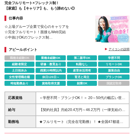
完全フルリモート×フレックス制！
【家庭】も【キャリア】も、もう諦めない◎
仕事内容
☆上場グループ企業で安心のキャリアを
☆完全フルリモート！面接もWeb完結
☆中抜けOKのフレックス制
☆女性95％以上＋うち約60％が子育て中・介護中の
社員も活躍
アピールポイント
アイコンの説明
☆土日祝休み＆年間休日120日！残業月15hほど
職種未経験OK
業種未経験OK
第二新卒OK
学歴不問
経験者限定
研修・教育あり
転勤なし
リモートOK
土日祝休み
残業20時間以内
産育休活用有
服装自由
女性管理職在籍
休日120日～
育児と両立
ブランクOK
時短勤務あり
資格取得支援
副業OK
国認定取得
応募資格
＜学歴不問・ブランクOK！＞ 20～50代の幅広い世代
が活躍中！ 子育て・介護などライフステージに合わ
せた働き方が叶う★ ■以下いずれかの経験がある方 └
給与
【契約社員】月給20.4万円～46.2万円（一律支給の在
経理職として会計ソフトの使用経験や仕訳経験がある
宅手当含む）＋賞与年2回 【アルバイト】時給1,226
方（2年以上） ＼以下のスキルやご経験がある方は大
円～2,244円 ◎経験・能力を考慮し決定します。 ※試
勤務地
★フルリモート（完全在宅勤務）！ ★全国47都道府
歓迎です♪／ ■法人顧客とのコミュニケーション経験
用期間はありません。 ※残業代は別途全額支給しま
県どこからでも勤務OKです！70%が地方在住者 （原
がある方 ■BPO・会計事務所・税理士事務所での業務
す。
則、国内のご自宅勤務です） ★面接もオンラインで