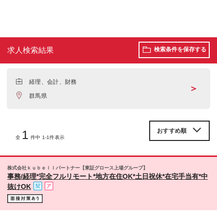
求人検索結果
検索条件を保存する
経理、会計、財務
＞
群馬県
1
全
件中 1-1件表示
株式会社ｋｕｂｅｌｌパートナー【東証グロース上場グループ】
事務/経理*完全フルリモート*地方在住OK*土日祝休*在宅手当有*中
抜けOK