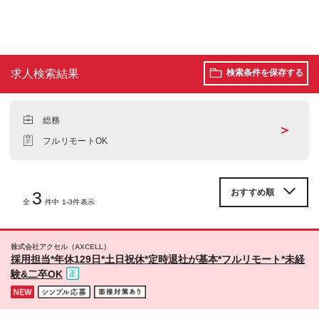
求人検索結果
検索条件を保存する
総務
＞
フルリモートOK
3
全
件中 1-3件表示
株式会社アクセル（AXCELL）
採用担当*年休129日*土日祝休*定時退社が基本*フルリモート*未経
験&二卒OK