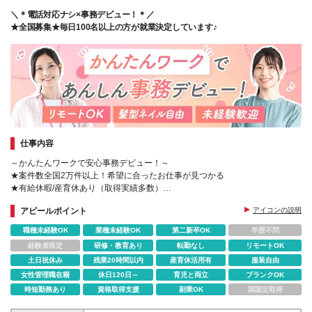
＼＊電話対応ナシ×事務デビュー！＊／
★全国募集★毎日100名以上の方が就業決定しています♪
仕事内容
～かんたんワークで安心事務デビュー！～
★案件数全国2万件以上！希望に合ったお仕事が見つかる
★有給休暇/産育休あり（取得実績多数）
★コーディネーター&営業担当があなたをサポート
アピールポイント
アイコンの説明
職種未経験OK
業種未経験OK
第二新卒OK
学歴不問
経験者限定
研修・教育あり
転勤なし
リモートOK
土日祝休み
残業20時間以内
産育休活用有
服装自由
女性管理職在籍
休日120日～
育児と両立
ブランクOK
時短勤務あり
資格取得支援
副業OK
国認定取得