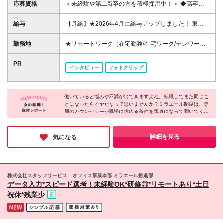
応募資格
＜未経験や第二新卒の方を積極採用中！＞ ◆高卒以
上 ◆事務経験・社会人経験がない方大歓迎 ◆初めて
の転職・第二新卒の方大歓迎 ◆転職回数不問 ◆20代
給与
【月給】★2026年4月に給与アップしました！ 東
30代活躍中！ ☆8割以上が未経験スタート♪ 私たち
京 21万0000円～ 神奈川 20万2000円～ 大阪/埼玉 19
は、今までのスキルや経験より 「やってみたい！」
万7000円～ 千葉 19万6000円～ 愛知 19万2000円～
勤務地
★リモートワーク（在宅勤務/在宅ワーク/テレワー
という気持ちを大切にしています！
奈良 18万8500円～ 兵庫 18万7500円～ 京都 18万
ク）もOK 東京都内（渋谷、六本木、丸の内、新宿、
6000円～ 茨城 18万5500円～ 静岡/岐阜 18万4500円
恵比寿、池袋、品川、秋葉原など）、神奈川、千葉、
PR
インタビュー
フォトクリップ
～ 栃木 18万2500円～ 滋賀/群馬 18万1500円～ 三
埼玉、北海道、仙台、福島、新潟、栃木、群馬、つく
重 18万500円～ 広島 17万8500円～ 石川 17万8000円
ば、長野、富山、静岡、名古屋、金沢、岐阜、三重、
～ 長野 17万7500円～ 宮城/富山/福岡 17万6500円～
滋賀、京都、大阪、神戸、奈良、広島、岡山、香川、
岡山 17万6000円～ 香川 17万5000円～ 北海道 17万
働いていると悩みや不満が出てきますよね。転職してまた同じこ
愛媛、山口、福岡、熊本、長崎、鹿児島の当社取引先
とになったらイヤだなって思いませんか？ミラエール制度は、専
4000円～ 新潟 17万3500円～ 福島 16万9500円～ 山
企業での勤務 ◆大手企業で働くチャンス！ ◆転勤な
属のカウンセラーが職場に求める条件を親身になって聞いてくれ
口/愛媛 16万8500円～ 熊本 16万5500円～ 長崎 16万
し/自宅から通える範囲で希望を考慮して決定 ◆キレ
るみたい！入社してからじゃないとわからないことに悩まされる
5000円～ 鹿児島 16万4500円～ ※3ヶ月の試用期間中
イ＆おしゃれオフィス多数 ◆駅チカで通勤に便利な
心配もなくなりそうですね。女性が長く働くために必要な要素が
も変更なし (2027年3月専・短・大新卒予定者も上記
エリアも♪ ※配属先によって異なります 【勤務地エリ
詰まった会社だと感じました！
詳細を見る
気になる
同様) 勤務エリア/東京・神奈川・千葉・埼玉・名古
アの一例】 東京都……23区内メイン 神奈川県……横
屋・大阪・京都・兵庫 ・札幌・仙台・静岡・福岡 試
浜・みなとみらい駅周辺・川崎 など 埼玉県……大
用期間6ヶ月、条件変更なし
宮・浦和 など 千葉県……千葉駅周辺・海浜幕張・
船橋 など 愛知県……伏見・栄 など 大阪府……梅
株式会社スタッフサービス オフィス事業本部 ミラエール推進部
田・淀屋橋・本町・難波 など 兵庫県……神戸市メ
データ入力*スピード選考！未経験OK*研修◎*リモートあり*土日
イン・三ノ宮 など 福岡県……博多・天神 など
祝休*残業少