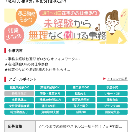
「私らしい働き方」を見つけませんか？
仕事内容
～事務未経験歓迎◎ゼロからオフィスワーク♪～
★在宅勤務OKのお仕事多数
★残業少なめや週3勤務のお仕事もあり
★PCの基礎スキルから学べる研修あり
アピールポイント
アイコンの説明
職種未経験OK
業種未経験OK
第二新卒OK
学歴不問
経験者限定
研修・教育あり
転勤なし
リモートOK
土日祝休み
残業20時間以内
産育休活用有
服装自由
女性管理職在籍
休日120日～
育児と両立
ブランクOK
時短勤務あり
資格取得支援
副業OK
国認定取得
応募資格
☆*. 今までの経験やスキルは一切不問！ .*☆ ■学歴不
問 ■第二新卒・事務デビューなども歓迎 ※子育てによ