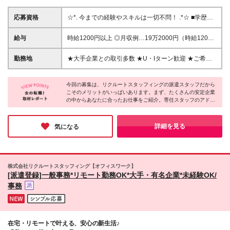
応募資格
☆*. 今までの経験やスキルは一切不問！ .*☆ ■学歴不
問 ■第二新卒・事務デビューなども歓迎 ☆*. こんな方
を歓迎します！ .*☆ ◎未経験から事務職にチャレンジ
給与
時給1200円以上 ◎月収例…19万2000円（時給1200
したい ◎サポート体制が整っている会社で働きたい
円×1日8h×20日） ※給与の即受取りサービスあり。働
◎大手企業で働いてみたい ◎プライベートも大切に
いたお給料の一部を、お給料日前に受け取れます（利
勤務地
★大手企業との取引多数 ★U・Iターン歓迎 ★ご希望
したい など ※高校生の方はご登録いただけません。
用規定あり） ※時給・月収は派遣先により異なります
に合わせてお仕事をご紹介します 《勤務地エリア》 ■
※元接客・販売スタッフをはじめ、 未経験からスター
※交通費は、1ヶ月3万円を上限として実費支給します
北海道・東北 北海道、宮城県、秋田県、福島県、岩
トした先輩スタッフがたくさん！ 周囲のスタッフや
※時間外手当は発生分を全額支給します ※初回の契約
今回の募集は、リクルートスタッフィングの派遣スタッフだから
手県 ■首都圏 東京都、神奈川県、千葉県、埼玉県 ■北
派遣先企業の社員と連携・協働しながら取り組むの
こそのメリットがいっぱいあります。まず、たくさんの安定企業
は2ヶ月間ですが、再契約の予定があります。
関東 栃木県、茨城県、群馬県 ■東海 愛知県、静岡
の中からあなたに合ったお仕事をご紹介。専任スタッフのアドバ
で、 コミュニケーションスキルも活かせます。
県、三重県、岐阜県 ■関西 大阪府、京都府、兵庫県、
イスや研修などのサポートもあるので、未経験の方も安心です
奈良県、滋賀県 ■中国 広島県 ■九州 福岡県 【派遣就
ね！「事務デビューしたい」という方はぜひこの機会にチャレン
業中における勤務地変更の範囲】変更なし
ジしてみてはいかがでしょうか。
詳細を見る
気になる
株式会社リクルートスタッフィング【オフィスワーク】
[派遣登録]一般事務*リモート勤務OK*大手・有名企業*未経験OK/
事務
在宅・リモートで叶える、安心の新生活♪