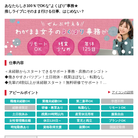
あなたらしさ100％でOKな"よくばり"事務★
推しライブにそのまま行ける仕事、はじめない？
仕事内容
＜未経験からスタートできるサポート事務・庶務のオシゴト＞
◆働きやすさバツグン！土日祝休・残業ほぼなし・転勤なし
◆先輩の8割以上が未経験スタート！無料研修でサポート！
◆基礎から学べる無料の研修あり
アピールポイント
アイコンの説明
職種未経験OK
業種未経験OK
第二新卒OK
学歴不問
経験者限定
研修・教育あり
転勤なし
リモートOK
土日祝休み
残業20時間以内
産育休活用有
服装自由
女性管理職在籍
休日120日～
育児と両立
ブランクOK
時短勤務あり
資格取得支援
副業OK
国認定取得