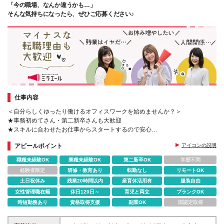
「今の職場、なんか違うかも…」
そんな気持ちになったら、ぜひご応募ください♪
仕事内容
＜自分らしくゆったり働けるオフィスワークを始めませんか？＞
★事務初めてさん・第二新卒さんも大歓迎
★スキルに合わせたお仕事からスタートするので安心
★ワークライフバランス抜群★定時帰り＆土日祝休
アピールポイント
アイコンの説明
職種未経験OK
業種未経験OK
第二新卒OK
学歴不問
経験者限定
研修・教育あり
転勤なし
リモートOK
土日祝休み
残業20時間以内
産育休活用有
服装自由
女性管理職在籍
休日120日～
育児と両立
ブランクOK
時短勤務あり
資格取得支援
副業OK
国認定取得