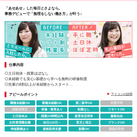
「あせあせ」した毎日とさよなら。
事務デビューで「無理をしない働き方」が叶う♪
仕事内容
◎土日祝休・残業ほぼなし
◎未経験でも安心♪基礎から学べる無料の研修制度
◎先輩の8割以上が未経験からスタート
◎あなた専属のキャリアカウンセラーがしっかりサポート
アピールポイント
アイコンの説明
職種未経験OK
業種未経験OK
第二新卒OK
学歴不問
経験者限定
研修・教育あり
転勤なし
リモートOK
土日祝休み
残業20時間以内
産育休活用有
服装自由
女性管理職在籍
休日120日～
育児と両立
ブランクOK
時短勤務あり
資格取得支援
副業OK
国認定取得