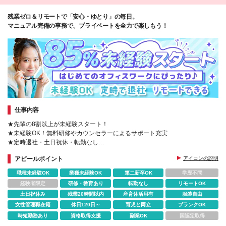
残業ゼロ＆リモートで「安心・ゆとり」の毎日。
マニュアル完備の事務で、プライベートを全力で楽しもう！
仕事内容
★先輩の8割以上が未経験スタート！
★未経験OK！無料研修やカウンセラーによるサポート充実
★定時退社・土日祝休・転勤なし
★初めてさん大歓迎！かんたん事務
アピールポイント
アイコンの説明
職種未経験OK
業種未経験OK
第二新卒OK
学歴不問
経験者限定
研修・教育あり
転勤なし
リモートOK
土日祝休み
残業20時間以内
産育休活用有
服装自由
女性管理職在籍
休日120日～
育児と両立
ブランクOK
時短勤務あり
資格取得支援
副業OK
国認定取得