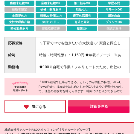
職種未経験OK
業種未経験OK
第二新卒OK
学歴不問
経験者限定
研修・教育あり
転勤なし
リモートOK
土日祝休み
残業20時間以内
産育休活用有
服装自由
女性管理職在籍
休日120日～
育児と両立
ブランクOK
時短勤務あり
資格取得支援
副業OK
国認定取得
応募資格
＼子育て中でも働きたい方大歓迎♪／ 家庭と両立しな
がら活躍している方が多数！ これまでのご経験をい
かして働けます！ 【具体的には】 ・1年以上の社会人
給与
時給（時間報酬）：1,150円 ◆年収イメージ ※あく
経験（職種・業界は不問） ・Officeソフトやクラウド
まで一例です 年収220万8,000円～（時間報酬1,150円
ツールを業務で使用したご経験 （PowerPointや
で1日8h×月20日×12カ月で計算） 年収110万4,000円
勤務地
◆100％自宅で作業！フルリモートのため、出社の必
Googleスプレッドシート、ファイルを複数人で共有
～（時間報酬1,150円で1日5h×月16日×12カ月で計
要はありません。 ≪本社≫ 東京都中央区銀座6-14-8
しての作業など） ・お客様や取引先とのコミュニケ
算） ※経験・スキルを考慮して時間報酬を決定します
※業務には在宅ワークのできる環境が必要です。 ≪作
ーションを行った経験 オンラインミーティングを行
※トレーニング期間中（1ヶ月程度）も時間報酬は
「100％在宅で仕事ができる」というのが同社の特徴。Word、
業をするにあたって必要な環境≫ ※スタートまでにご
いますので、Webカメラを使用し、お顔を合わせてお
PowerPoint、ExcelをはじめとしたPCスキルやご経験をいかし
1,150円です
自身のPCまたは、ご自身で手配したレンタルPC（下
て、理想の働き方を叶えられます！時間にゆとりができるので、
話しできる環境が整っている方を対象としています。
記の環境設定が可能なもの）をご用意ください。
「資格勉強などのスキルアップに時間を使えるようになった」と
＼こんな人は大歓迎！／ 下記のスキルをお持ちの方 <
■OS Windows： 11以上（Microsoft公式要件を満たす
いう方も多いのだとか。「仕事のやりがいとプライベートを両立
特化型業務>経理、労務、業務効率化、採用の経験 <
もの） Mac： 公式サポート（OSアップデート）対象
したい」そんな想いをお持ちの方にピッタリの求人だと思いまし
詳細を見る
気になる
専門スキル>HTMLやCSSの知識、デザイン制作経
た！
のもの ■推奨CPU Intel：Corei5以上/第12世代
験、Power Platformなどでの開発経験 ★学歴不問、ブ
（12000番台）以降 AMD： Ryzen5以上/5000番台以
ランクOK！
降 Apple： M1チップ以降 ※非公式な方法（レジスト
リ書き換え等）でWindows 11を導入したPCは、セキ
株式会社リクルートR&Dスタッフィング【リクルートグループ】
ュリティリスクの観点から当社では使用できません。