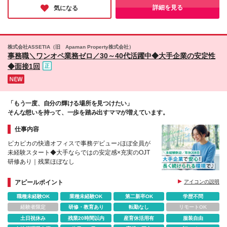
します。 ※試用期間はありません。
葉営業所（今年5月OPEN！） ■北海道・東北（北海
みが、未経験入社組の成長を後押ししているのだと感じました。
詳細を見る
気になる
道・宮城・福島・岩手・山形） ・札幌支店 ・仙台支
店 ・旭川営業所 ・郡山営業所 ・盛岡営業所 ・山形営
業所（今年1月OPEN！） ■甲信越（山梨・長野） ・
甲府営業所 ・松本営業所（今年1月OPEN！） ■東海
株式会社ASSETIA（旧 Apaman Property株式会社）
（静岡・愛知・岐阜・三重） ・名古屋支店 ・静岡支
事務職＼ワンオペ業務ゼロ／30～40代活躍中◆大手企業の安定性
店 ・浜松営業所 ・四日市営業所 ・岐阜営業所 ・刈谷
◆面接1回
営業所 ・三島営業所（今年3月OPEN！） ■中国四国
（広島・岡山） ・広島支店 ・岡山営業所（今年6月
OPEN！） ※ご希望いただいた拠点への配属です。 ※
働きながら業務に慣れて、リモートワークから徐々に
「もう一度、自分の輝ける場所を見つけたい」
勤務していくことは可能です。
そんな想いを持って、一歩を踏み出すママが増えています。
仕事内容
ピカピカの快適オフィスで事務デビュー♪ほぼ全員が
未経験スタート◆大手ならではの安定感×充実のOJT
研修あり｜残業ほぼなし
アピールポイント
アイコンの説明
職種未経験OK
業種未経験OK
第二新卒OK
学歴不問
経験者限定
研修・教育あり
転勤なし
リモートOK
土日祝休み
残業20時間以内
産育休活用有
服装自由