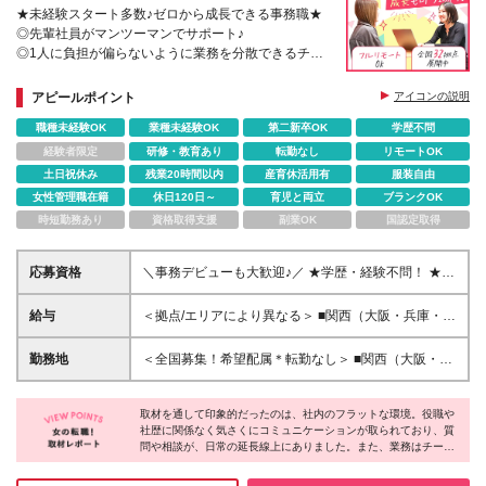
★未経験スタート多数♪ゼロから成長できる事務職★
◎先輩社員がマンツーマンでサポート♪
◎1人に負担が偏らないように業務を分散できるチー
ム制
◎土日祝休み×原則定時退社でプライベートも充実
アピールポイント
アイコンの説明
職種未経験OK
業種未経験OK
第二新卒OK
学歴不問
経験者限定
研修・教育あり
転勤なし
リモートOK
土日祝休み
残業20時間以内
産育休活用有
服装自由
女性管理職在籍
休日120日～
育児と両立
ブランクOK
時短勤務あり
資格取得支援
副業OK
国認定取得
応募資格
＼事務デビューも大歓迎♪／ ★学歴・経験不問！ ★第
⼆新卒・ブランクがある方も歓迎します ★各拠点1～
3名募集 ▼こんな方をお待ちしています！ ◎人の役に
給与
＜拠点/エリアにより異なる＞ ■関西（大阪・兵庫・京
立つことがモチベーションになる方 ◎丁寧な仕事を
都・滋賀・奈良） 月給220,000円以上 ■関東（東京・
心がけることができる方 ◎周りと協力し合いながら
神奈川・埼玉・千葉・群馬・茨城） 月給235,000円以
勤務地
＜全国募集！希望配属＊転勤なし＞ ■関西（大阪・兵
進められる方 ▼応募条件 ■37歳以下の方（※若年層
上 ■北海道（札幌・旭川） 月給205,000円以上 ■東北
庫・京都・滋賀・奈良） ・大阪本社 ・神戸営業所 ・
の長期キャリア形成を図るため）
（宮城・福島・岩手・山形） 月給200,000円以上 ■甲
京都営業所 ・滋賀営業所 ・奈良営業所（今年2月
信越（山梨・長野） 月給210,000円以上 ■東海（静
取材を通して印象的だったのは、社内のフラットな環境。役職や
OPEN！） ・姫路営業所（今年3月OPEN！） ■関東
社歴に関係なく気さくにコミュニケーションが取られており、質
岡） 月給210,000円以上 ■東海（愛知・岐阜・三重）
（東京・神奈川・埼玉・千葉・群馬・茨城） ・東京
問や相談が、日常の延長線上にありました。また、業務はチーム
月給220,000円以上 ■中国（広島・岡山） 月給
支社 ・横浜営業所 ・大宮営業所 ・立川営業所 ・松戸
で分担する体制が整えられており、一人に負荷が偏りにくい点も
210,000円以上 ※経験やスキル等を考慮のうえ、決定
営業所 ・高崎営業所 ・水戸営業所 ・幕張営業所 ・千
安心して働ける要因ではないでしょうか。こうした支え合う仕組