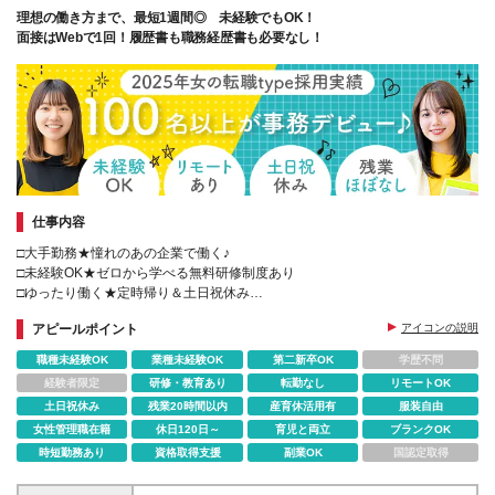
理想の働き方まで、最短1週間◎ 未経験でもOK！
面接はWebで1回！履歴書も職務経歴書も必要なし！
仕事内容
□大手勤務★憧れのあの企業で働く♪
□未経験OK★ゼロから学べる無料研修制度あり
□ゆったり働く★定時帰り＆土日祝休み
□働きながらの転職活動を応援★退職日が未定でもOK
アピールポイント
アイコンの説明
□Web面接1回★スピード選考！
職種未経験OK
業種未経験OK
第二新卒OK
学歴不問
経験者限定
研修・教育あり
転勤なし
リモートOK
土日祝休み
残業20時間以内
産育休活用有
服装自由
女性管理職在籍
休日120日～
育児と両立
ブランクOK
時短勤務あり
資格取得支援
副業OK
国認定取得