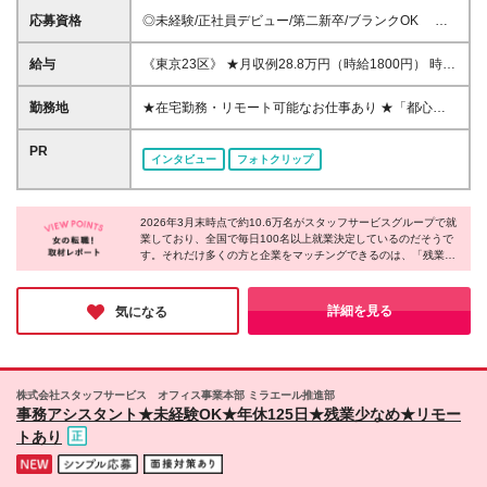
応募資格
◎未経験/正社員デビュー/第二新卒/ブランクOK ◎
高卒以上 ※紹介予定派遣について：就業先決定後、平
均3か月・最長6か月派遣社員として勤務した後、派遣
給与
《東京23区》 ★月収例28.8万円（時給1800円） 時給
先と本人の合意のもと派遣先の直接雇用となるしくみ
1400円～2000円 《東京23区以外》 ★月収例24.8万
です！ 《こんな方にピッタリです！》 ■未経験から事
円（時給1550円） 時給1250円～1750円 《関東（東
勤務地
★在宅勤務・リモート可能なお仕事あり ★「都心で
務デビューしたい ■大手企業の正社員になりたい ■残
京以外）》 ★月収例24万円（時給1500円） 時給
働きたい」「最寄りのエリアで働きたい」など希望を
業なし・土日休みの仕事を探している ■シンプルなお
1100円～1750円 《中部》 ★月収例24万円（時給
考慮 ★転居を伴う転勤なし/U・Iターン歓迎 全国47都
PR
仕事がしたい など ※「自分にどんな仕事が向いてい
インタビュー
フォトクリップ
1500円） 時給1050円～1600円 《関西》 ★月収例
道府県の派遣先にて勤務いただきます。
るのか分からない」という方も大丈夫！ 当社のコ
25.6万円（時給1600円） 時給1050円～1650円 《北
ーディネーターがあなたのお話しを聞いて、ピッタリ
海道・東北》 時給1080円～1450円 《中国》 時給
のお仕事をご紹介します♪
1090円～1450円 《四国》 時給1050円～1450円 《九
2026年3月末時点で約10.6万名がスタッフサービスグループで就
業しており、全国で毎日100名以上就業決定しているのだそうで
州・沖縄》 時給1060円～1450円 ※時給額はスキルや
す。それだけ多くの方と企業をマッチングできるのは、「残業な
経験、勤務地、派遣先により異なります。 ※残業代は
しがいい」「在宅で働きたい」など一人ひとりの理想を形にして
別途発生分を全額支給します。 ※直接雇用後の給与な
いるから。希望の職場で多くの方がのびのびと活躍している事実
どの条件交渉は当社にお任せください！ ※直接雇用切
にサポート体制の厚さを感じました。自分らしく働ける環境を探
詳細を見る
気になる
り替え後の年収は、雇用先の企業に準じます。
している方は登録してみてはいかがでしょうか♪
株式会社スタッフサービス オフィス事業本部 ミラエール推進部
事務アシスタント★未経験OK★年休125日★残業少なめ★リモー
トあり