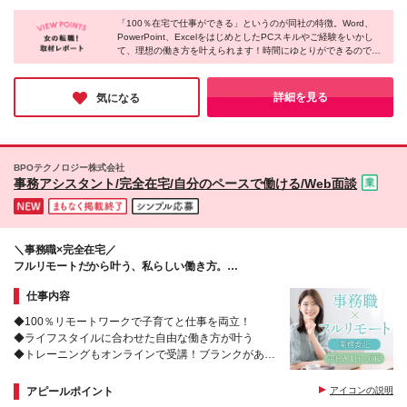
しての作業など） ・お客様や取引先とのコミュニケ
算） ※経験・スキルを考慮して時間報酬を決定します
※業務には在宅ワークのできる環境が必要です。 ≪作
ーションを行った経験 オンラインミーティングを行
※トレーニング期間中（1ヶ月程度）も時間報酬は
「100％在宅で仕事ができる」というのが同社の特徴。Word、
業をするにあたって必要な環境≫ ※スタートまでにご
いますので、Webカメラを使用し、お顔を合わせてお
PowerPoint、ExcelをはじめとしたPCスキルやご経験をいかし
1,150円です
自身のPCまたは、ご自身で手配したレンタルPC（下
て、理想の働き方を叶えられます！時間にゆとりができるので、
話しできる環境が整っている方を対象としています。
記の環境設定が可能なもの）をご用意ください。
「資格勉強などのスキルアップに時間を使えるようになった」と
＼こんな人は大歓迎！／ 下記のスキルをお持ちの方 <
■OS Windows： 11以上（Microsoft公式要件を満たす
いう方も多いのだとか。「仕事のやりがいとプライベートを両立
特化型業務>経理、労務、業務効率化、採用の経験 <
もの） Mac： 公式サポート（OSアップデート）対象
したい」そんな想いをお持ちの方にピッタリの求人だと思いまし
詳細を見る
気になる
専門スキル>HTMLやCSSの知識、デザイン制作経
た！
のもの ■推奨CPU Intel：Corei5以上/第12世代
験、Power Platformなどでの開発経験 ★学歴不問、ブ
（12000番台）以降 AMD： Ryzen5以上/5000番台以
ランクOK！
降 Apple： M1チップ以降 ※非公式な方法（レジスト
リ書き換え等）でWindows 11を導入したPCは、セキ
BPOテクノロジー株式会社
ュリティリスクの観点から当社では使用できません。
事務アシスタント/完全在宅/自分のペースで働ける/Web面談
■周辺機器・ソフト ・セキュリティソフト ・有料の
Microsoft 365または、有料のMicrosoft Office（公式サ
ポートが終了していないもの） ・パソコン用のWeb
カメラ（外付け可能） ■通信環境 ・アップロード値ダ
＼事務職×完全在宅／
ウンロード値共に30Mbps以上 ★すべてのやり取りを
フルリモートだから叶う、私らしい働き方。
Web上で⾏うため、パソコンとネット環境があれば世
ムリなく自分のペースでお仕事♪
界中のどこからでも働けます！
仕事内容
◆100％リモートワークで子育てと仕事を両立！
◆ライフスタイルに合わせた自由な働き方が叶う
◆トレーニングもオンラインで受講！ブランクがある
方も歓迎◎
◆チームで助け合うから、在宅でも安心！
アピールポイント
アイコンの説明