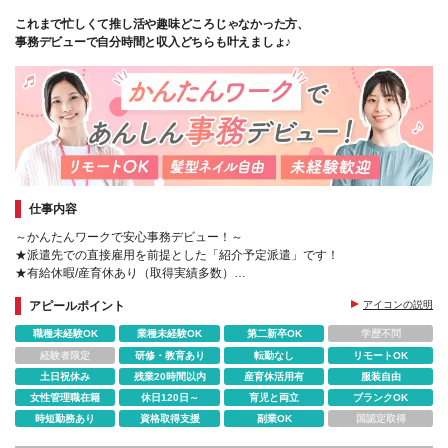
これまで忙しくて推し活や趣味どころじゃなかった方、
事務デビューで自分時間と収入どちらも叶えましょ♪
仕事内容
～かんたんワークで安心事務デビュー！～
★派遣先での直接雇用を前提とした「紹介予定派遣」です！
★有給休暇/産育休あり（取得実績多数）
★コーディネーター&営業担当があなたをサポート
アピールポイント
アイコンの説明
職種未経験OK
業種未経験OK
第二新卒OK
学歴不問
経験者限定
研修・教育あり
転勤なし
リモートOK
土日祝休み
残業20時間以内
産育休活用有
服装自由
女性管理職在籍
休日120日～
育児と両立
ブランクOK
時短勤務あり
資格取得支援
副業OK
国認定取得