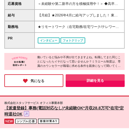
応募資格
＜未経験や第二新卒の方を積極採用中！＞ ◆高卒以
上 ◆事務経験・社会人経験がない方大歓迎 ◆初めて
の転職の方大歓迎 ◆転職回数不問 ◆20代30代活躍
給与
【月給】★2026年4月に給与アップしました！ 東
中！ ☆8割以上が未経験スタート♪ 無料研修や専属キ
京 21万0000円～ 神奈川 20万2000円～ 大阪/埼玉 19
ャリアカウンセラーなどサポート体制◎ 私たちは今
万7000円～ 千葉 19万6000円～ 愛知 19万2000円～
勤務地
★リモートワーク（在宅勤務/在宅ワーク/テレワー
までのスキルや経験よりあなたの「やってみたい」を
奈良 18万8500円～ 兵庫 18万7500円～ 京都 18万
ク）もOK 東京都内（渋谷、六本木、丸の内、新宿、
大切にしています
6000円～ 茨城 18万5500円～ 静岡/岐阜 18万4500円
恵比寿、池袋、品川、秋葉原など）、神奈川、千葉、
PR
インタビュー
フォトクリップ
～ 栃木 18万2500円～ 滋賀/群馬 18万1500円～ 三
埼玉、北海道、仙台、福島、新潟、栃木、群馬、つく
重 18万500円～ 広島 17万8500円～ 石川 17万8000円
ば、長野、富山、静岡、名古屋、金沢、岐阜、三重、
～ 長野 17万7500円～ 宮城/富山/福岡 17万6500円～
滋賀、京都、大阪、神戸、奈良、広島、岡山、香川、
岡山 17万6000円～ 香川 17万5000円～ 北海道 17万
働いていると悩みや不満が出てきますよね。転職してまた同じこ
愛媛、山口、福岡、熊本、長崎、鹿児島の当社取引先
とになったらイヤだなって思いませんか？ミラエール制度は、専
4000円～ 新潟 17万3500円～ 福島 16万9500円～ 山
企業での勤務 ◆大手企業で働くチャンス！ ◆転勤な
属のカウンセラーが職場に求める条件を親身になって聞いてくれ
口/愛媛 16万8500円～ 熊本 16万5500円～ 長崎 16万
し/自宅から通える範囲で希望を考慮して決定 ◆キレ
るみたい！入社してからじゃないとわからないことに悩まされる
5000円～ 鹿児島 16万4500円～ ※3ヶ月の試用期間中
イ＆おしゃれオフィス多数 ◆駅チカで通勤に便利な
心配もなくなりそうですね。女性が長く働くために必要な要素が
も変更なし (2027年3月専・短・大新卒予定者も上記
エリアも♪ ※配属先によって異なります 【勤務地エリ
詰まった会社だと感じました！
詳細を見る
気になる
同様) 勤務エリア/東京・神奈川・千葉・埼玉・名古
アの一例】 東京都……23区内メイン 神奈川県……横
屋・大阪・京都・兵庫 ・札幌・仙台・静岡・福岡 試
浜・みなとみらい駅周辺・川崎 など 埼玉県……大
用期間6ヶ月、条件変更なし
宮・浦和 など 千葉県……千葉駅周辺・海浜幕張・
船橋 など 愛知県……伏見・栄 など 大阪府……梅
株式会社スタッフサービス オフィス事業本部
田・淀屋橋・本町・難波 など 兵庫県……神戸市メ
【派遣登録】事務(電話対応なし)*未経験OK*月収28.8万可*在宅*定
イン・三ノ宮 など 福岡県……博多・天神 など
時退社OK