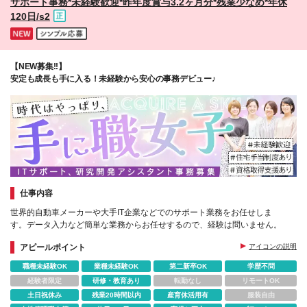
サポート事務*未経験歓迎*昨年度賞与3.2ヶ月分*残業少なめ*年休
■周辺機器・ソフト ・セキュリティソフト ・有料の
120日/s2
Microsoft 365または、有料のMicrosoft Office（公式サ
ポートが終了していないもの） ・パソコン用のWeb
カメラ（外付け可能） ■通信環境 ・アップロード値ダ
ウンロード値共に30Mbps以上 ★すべてのやり取りを
【NEW募集!!】
Web上で⾏うため、パソコンとネット環境があれば世
安定も成長も手に入る！未経験から安心の事務デビュー♪
界中のどこからでも働けます！
仕事内容
世界的自動車メーカーや大手IT企業などでのサポート業務をお任せしま
す。データ入力など簡単な業務からお任せするので、経験は問いません。
アピールポイント
アイコンの説明
職種未経験OK
業種未経験OK
第二新卒OK
学歴不問
経験者限定
研修・教育あり
転勤なし
リモートOK
土日祝休み
残業20時間以内
産育休活用有
服装自由