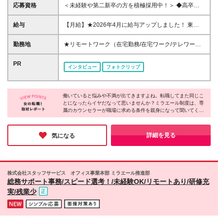
応募資格
＜未経験や第二新卒の方を積極採用中！＞ ◆高卒以
上 ◆事務経験・社会人経験がない方大歓迎 ◆初めて
の転職・第二新卒の方大歓迎 ◆転職回数不問 ◆20代
給与
【月給】★2026年4月に給与アップしました！ 東
30代活躍中！ ☆8割以上が未経験スタート♪ 私たち
京 21万0000円～ 神奈川 20万2000円～ 大阪/埼玉 19
は、今までのスキルや経験より 「やってみたい！」
万7000円～ 千葉 19万6000円～ 愛知 19万2000円～
勤務地
★リモートワーク（在宅勤務/在宅ワーク/テレワー
という気持ちを大切にしています！
奈良 18万8500円～ 兵庫 18万7500円～ 京都 18万
ク）もOK 東京都内（渋谷、六本木、丸の内、新宿、
6000円～ 茨城 18万5500円～ 静岡/岐阜 18万4500円
恵比寿、池袋、品川、秋葉原など）、神奈川、千葉、
PR
インタビュー
フォトクリップ
～ 栃木 18万2500円～ 滋賀/群馬 18万1500円～ 三
埼玉、北海道、仙台、福島、新潟、栃木、群馬、つく
重 18万500円～ 広島 17万8500円～ 石川 17万8000円
ば、長野、富山、静岡、名古屋、金沢、岐阜、三重、
～ 長野 17万7500円～ 宮城/富山/福岡 17万6500円～
滋賀、京都、大阪、神戸、奈良、広島、岡山、香川、
岡山 17万6000円～ 香川 17万5000円～ 北海道 17万
働いていると悩みや不満が出てきますよね。転職してまた同じこ
愛媛、山口、福岡、熊本、長崎、鹿児島の当社取引先
とになったらイヤだなって思いませんか？ミラエール制度は、専
4000円～ 新潟 17万3500円～ 福島 16万9500円～ 山
企業での勤務 ◆大手企業で働くチャンス！ ◆転勤な
属のカウンセラーが職場に求める条件を親身になって聞いてくれ
口/愛媛 16万8500円～ 熊本 16万5500円～ 長崎 16万
し/自宅から通える範囲で希望を考慮して決定 ◆キレ
るみたい！入社してからじゃないとわからないことに悩まされる
5000円～ 鹿児島 16万4500円～ ※3ヶ月の試用期間中
イ＆おしゃれオフィス多数 ◆駅チカで通勤に便利な
心配もなくなりそうですね。女性が長く働くために必要な要素が
も変更なし (2027年3月専・短・大新卒予定者も上記
エリアも♪ ※配属先によって異なります 【勤務地エリ
詰まった会社だと感じました！
詳細を見る
気になる
同様) 勤務エリア/東京・神奈川・千葉・埼玉・名古
アの一例】 東京都……23区内メイン 神奈川県……横
屋・大阪・京都・兵庫 ・札幌・仙台・静岡・福岡 試
浜・みなとみらい駅周辺・川崎 など 埼玉県……大
用期間6ヶ月、条件変更なし
宮・浦和 など 千葉県……千葉駅周辺・海浜幕張・
船橋 など 愛知県……伏見・栄 など 大阪府……梅
株式会社スタッフサービス オフィス事業本部 ミラエール推進部
田・淀屋橋・本町・難波 など 兵庫県……神戸市メ
総務サポート事務/スピード選考！/未経験OK/リモートあり/研修充
イン・三ノ宮 など 福岡県……博多・天神 など
実/残業少