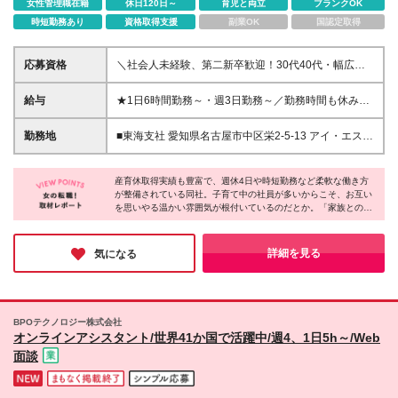
女性管理職在籍
休日120日～
育児と両立
ブランクOK
時短勤務あり
資格取得支援
副業OK
国認定取得
応募資格
＼社会人未経験、第二新卒歓迎！30代40代・幅広い
世代が活躍中♪／ ◆経験不問 ◆学歴不問 ※函館五稜郭
店に関しては宅建資格が必須になります。 ＼歓迎条
給与
★1日6時間勤務～・週3日勤務～／勤務時間も休みも
件／ 東海支社においては、 週4日7時間以上～の勤務
選べる！※勤務地によって異なる ★毎年の定期昇給あ
ができる方を歓迎いたします。 ━★1つでも当てはま
り！（※5年目まで） 月給：172,000～229,300円 ＋
勤務地
■東海支社 愛知県名古屋市中区栄2-5-13 アイ・エスビ
る方はぜひご応募ください！★━ ◇趣味も仕事も充
各種手当 ＋ 定期昇給 ※週5日×8時間勤務の場合 時間
ル9階 ＊名古屋市営地下鉄東山線・名城線「栄駅」 ＊
実させたい ◇オフィスワークデビューしたい ◇歳の
変動によって給与額が変わります ＼ ここがポイント♪
名古屋市営東山線・鶴舞線「伏見」駅から徒歩7分 ■
近いメンバーと一緒に働きたい ◇大手企業で安定し
／ ★定期昇給あり！ ……………………… 勤続1年で
産育休取得実績も豊富で、週休4日や時短勤務など柔軟な働き方
和歌山営業所 和歌山県和歌山市吉田571 2階 ＊紀勢本
て働きたい ◇この先も長く働ける環境で活躍したい
が整備されている同社。子育て中の社員が多いからこそ、お互い
2,500円／月、5年目には1万2,500円／月ずつ昇給！
線「和歌山駅」から徒歩5分 ■函館五稜郭店 北海道函
を思いやる温かい雰囲気が根付いているのだとか。「家族との時
無理せず、コツコツ頑張り続けるだけで、月給は着実
館市本町26-18 第二名美ビル 1階 ＊函館市電「五稜郭
間を大切にしながらキャリアも積める」という理想を、この会社
に上がっていきますよ
公園前駅」から徒歩2分 (変更の範囲)上記を除く当社
は実現していました。風通しの良さと制度の充実度があれば、ど
関連勤務地
んな方でも安心して働き続けられるのではないでしょうか♪
詳細を見る
気になる
BPOテクノロジー株式会社
オンラインアシスタント/世界41か国で活躍中/週4、1日5h～/Web
面談