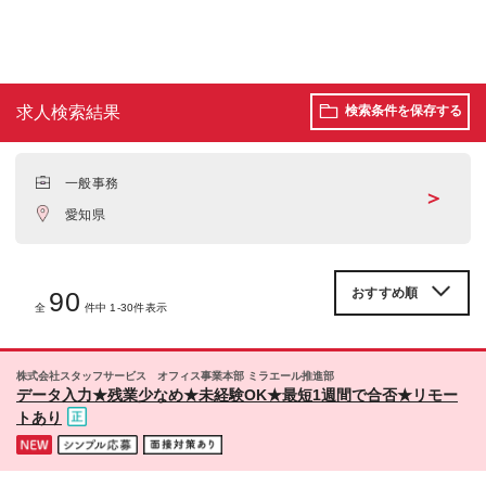
求人検索結果
検索条件を保存する
一般事務
＞
愛知県
90
全
件中 1-30件表示
株式会社スタッフサービス オフィス事業本部 ミラエール推進部
データ入力★残業少なめ★未経験OK★最短1週間で合否★リモー
トあり