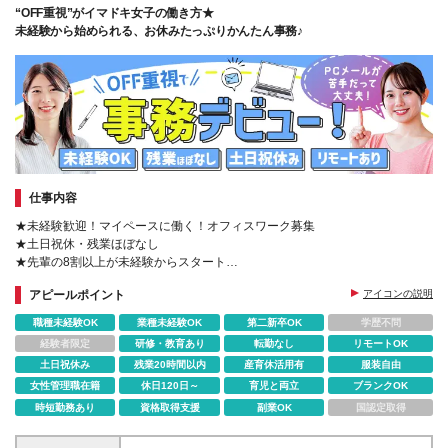
“OFF重視”がイマドキ女子の働き方★
未経験から始められる、お休みたっぷりかんたん事務♪
仕事内容
★未経験歓迎！マイペースに働く！オフィスワーク募集
★土日祝休・残業ほぼなし
★先輩の8割以上が未経験からスタート
★基礎から学べる研修制度
アピールポイント
アイコンの説明
職種未経験OK
業種未経験OK
第二新卒OK
学歴不問
経験者限定
研修・教育あり
転勤なし
リモートOK
土日祝休み
残業20時間以内
産育休活用有
服装自由
女性管理職在籍
休日120日～
育児と両立
ブランクOK
時短勤務あり
資格取得支援
副業OK
国認定取得