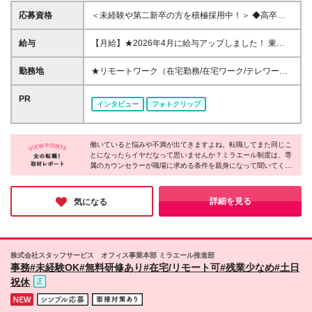
応募資格
＜未経験や第二新卒の方を積極採用中！＞ ◆高卒以
上 ◆事務経験・社会人経験がない方大歓迎 ◆初めて
の転職・第二新卒の方大歓迎 ◆転職回数不問 ◆20代
給与
【月給】★2026年4月に給与アップしました！ 東
30代活躍中！ ☆8割以上が未経験スタート♪ 私たち
京 21万0000円～ 神奈川 20万2000円～ 大阪/埼玉 19
は、今までのスキルや経験より 「やってみたい！」
万7000円～ 千葉 19万6000円～ 愛知 19万2000円～
勤務地
★リモートワーク（在宅勤務/在宅ワーク/テレワー
という気持ちを大切にしています！
奈良 18万8500円～ 兵庫 18万7500円～ 京都 18万
ク）もOK 東京都内（渋谷、六本木、丸の内、新宿、
6000円～ 茨城 18万5500円～ 静岡/岐阜 18万4500円
恵比寿、池袋、品川、秋葉原など）、神奈川、千葉、
PR
インタビュー
フォトクリップ
～ 栃木 18万2500円～ 滋賀/群馬 18万1500円～ 三
埼玉、北海道、仙台、福島、新潟、栃木、群馬、つく
重 18万500円～ 広島 17万8500円～ 石川 17万8000円
ば、長野、富山、静岡、名古屋、金沢、岐阜、三重、
～ 長野 17万7500円～ 宮城/富山/福岡 17万6500円～
滋賀、京都、大阪、神戸、奈良、広島、岡山、香川、
岡山 17万6000円～ 香川 17万5000円～ 北海道 17万
働いていると悩みや不満が出てきますよね。転職してまた同じこ
愛媛、山口、福岡、熊本、長崎、鹿児島の当社取引先
とになったらイヤだなって思いませんか？ミラエール制度は、専
4000円～ 新潟 17万3500円～ 福島 16万9500円～ 山
企業での勤務 ◆大手企業で働くチャンス！ ◆転勤な
属のカウンセラーが職場に求める条件を親身になって聞いてくれ
口/愛媛 16万8500円～ 熊本 16万5500円～ 長崎 16万
し/自宅から通える範囲で希望を考慮して決定 ◆キレ
るみたい！入社してからじゃないとわからないことに悩まされる
5000円～ 鹿児島 16万4500円～ ※3ヶ月の試用期間中
イ＆おしゃれオフィス多数 ◆駅チカで通勤に便利な
心配もなくなりそうですね。女性が長く働くために必要な要素が
も変更なし (2027年3月専・短・大新卒予定者も上記
エリアも♪ ※配属先によって異なります 【勤務地エリ
詰まった会社だと感じました！
詳細を見る
気になる
同様) 勤務エリア/東京・神奈川・千葉・埼玉・名古
アの一例】 東京都……23区内メイン 神奈川県……横
屋・大阪・京都・兵庫 ・札幌・仙台・静岡・福岡 試
浜・みなとみらい駅周辺・川崎 など 埼玉県……大
用期間6ヶ月、条件変更なし
宮・浦和 など 千葉県……千葉駅周辺・海浜幕張・
船橋 など 愛知県……伏見・栄 など 大阪府……梅
株式会社スタッフサービス オフィス事業本部 ミラエール推進部
田・淀屋橋・本町・難波 など 兵庫県……神戸市メ
事務#未経験OK#無料研修あり#在宅/リモート可#残業少なめ#土日
イン・三ノ宮 など 福岡県……博多・天神 など
祝休