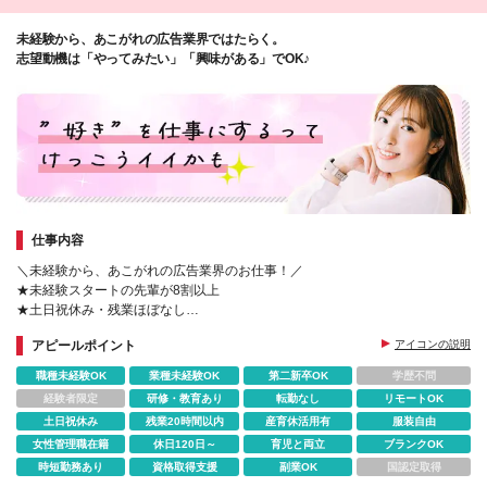
未経験から、あこがれの広告業界ではたらく。
志望動機は「やってみたい」「興味がある」でOK♪
仕事内容
＼未経験から、あこがれの広告業界のお仕事！／
★未経験スタートの先輩が8割以上
★土日祝休み・残業ほぼなし
★面接1回・スピード選考
アピールポイント
アイコンの説明
★応募から1週間で合否
★基礎から学べる無料の研修制度
職種未経験OK
業種未経験OK
第二新卒OK
学歴不問
経験者限定
研修・教育あり
転勤なし
リモートOK
土日祝休み
残業20時間以内
産育休活用有
服装自由
女性管理職在籍
休日120日～
育児と両立
ブランクOK
時短勤務あり
資格取得支援
副業OK
国認定取得