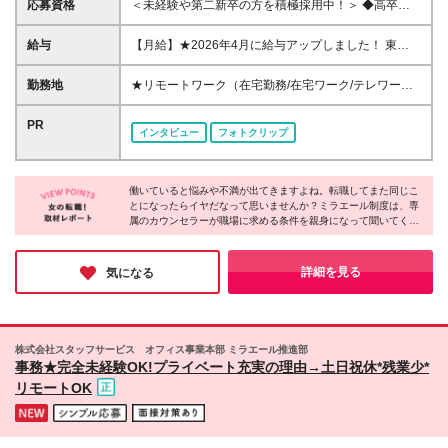
応募資格
＜未経験や第二新卒の方を積極採用中！＞ ◆高卒以
上 ◆事務経験・社会人経験がない方大歓迎 ◆初めて
の転職・第二新卒の方大歓迎 ◆転職回数不問 ◆20代
給与
【月給】★2026年4月に給与アップしました！ 東
30代活躍中！ ☆8割以上が未経験スタート♪ 私たち
京 21万0000円～ 神奈川 20万2000円～ 大阪/埼玉 19
は、今までのスキルや経験より 「やってみたい！」
万7000円～ 千葉 19万6000円～ 愛知 19万2000円～
勤務地
★リモートワーク（在宅勤務/在宅ワーク/テレワー
という気持ちを大切にしています！
奈良 18万8500円～ 兵庫 18万7500円～ 京都 18万
ク）もOK 東京都内（渋谷、六本木、丸の内、新宿、
6000円～ 茨城 18万5500円～ 静岡/岐阜 18万4500円
恵比寿、池袋、品川、秋葉原など）、神奈川、千葉、
PR
インタビュー
フォトクリップ
～ 栃木 18万2500円～ 滋賀/群馬 18万1500円～ 三
埼玉、北海道、仙台、福島、新潟、栃木、群馬、つく
重 18万500円～ 広島 17万8500円～ 石川 17万8000円
ば、長野、富山、静岡、名古屋、金沢、岐阜、三重、
～ 長野 17万7500円～ 宮城/富山/福岡 17万6500円～
滋賀、京都、大阪、神戸、奈良、広島、岡山、香川、
岡山 17万6000円～ 香川 17万5000円～ 北海道 17万
働いていると悩みや不満が出てきますよね。転職してまた同じこ
愛媛、山口、福岡、熊本、長崎、鹿児島の当社取引先
とになったらイヤだなって思いませんか？ミラエール制度は、専
4000円～ 新潟 17万3500円～ 福島 16万9500円～ 山
企業での勤務 ◆大手企業で働くチャンス！ ◆転勤な
属のカウンセラーが職場に求める条件を親身になって聞いてくれ
口/愛媛 16万8500円～ 熊本 16万5500円～ 長崎 16万
し/自宅から通える範囲で希望を考慮して決定 ◆キレ
るみたい！入社してからじゃないとわからないことに悩まされる
5000円～ 鹿児島 16万4500円～ ※3ヶ月の試用期間中
イ＆おしゃれオフィス多数 ◆駅チカで通勤に便利な
心配もなくなりそうですね。女性が長く働くために必要な要素が
も変更なし (2027年3月専・短・大新卒予定者も上記
エリアも♪ ※配属先によって異なります 【勤務地エリ
詰まった会社だと感じました！
詳細を見る
気になる
同様) 勤務エリア/東京・神奈川・千葉・埼玉・名古
アの一例】 東京都……23区内メイン 神奈川県……横
屋・大阪・京都・兵庫 ・札幌・仙台・静岡・福岡 試
浜・みなとみらい駅周辺・川崎 など 埼玉県……大
用期間6ヶ月、条件変更なし
宮・浦和 など 千葉県……千葉駅周辺・海浜幕張・
船橋 など 愛知県……伏見・栄 など 大阪府……梅
株式会社スタッフサービス オフィス事業本部 ミラエール推進部
田・淀屋橋・本町・難波 など 兵庫県……神戸市メ
事務★完全未経験OK!プライベート充実の理由→土日祝休*残業少*
イン・三ノ宮 など 福岡県……博多・天神 など
リモートOK