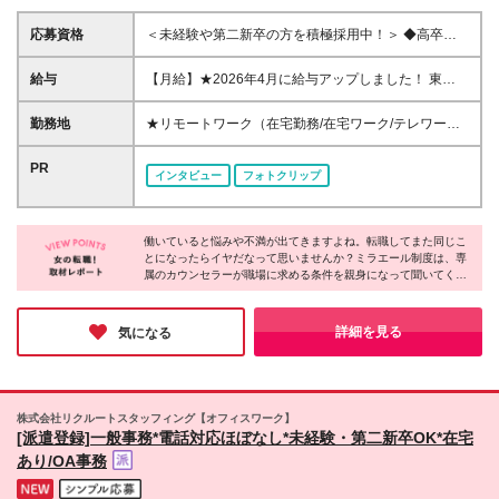
応募資格
＜未経験や第二新卒の方を積極採用中！＞ ◆高卒以
上 ◆事務経験・社会人経験がない方大歓迎 ◆初めて
の転職・第二新卒の方大歓迎 ◆転職回数不問 ◆20代
給与
【月給】★2026年4月に給与アップしました！ 東
30代活躍中！ ★大事なのは意欲！今は未経験も全く
京 21万0000円～ 神奈川 20万2000円～ 大阪/埼玉 19
問題ありません！ あなたの「やってみたい！」とい
万7000円～ 千葉 19万6000円～ 愛知 19万2000円～
勤務地
★リモートワーク（在宅勤務/在宅ワーク/テレワー
う気持ちを大切にして育てていきます◎
奈良 18万8500円～ 兵庫 18万7500円～ 京都 18万
ク）もOK 東京都内（渋谷、六本木、丸の内、新宿、
6000円～ 茨城 18万5500円～ 静岡/岐阜 18万4500円
恵比寿、池袋、品川、秋葉原など）、神奈川、千葉、
PR
インタビュー
フォトクリップ
～ 栃木 18万2500円～ 滋賀/群馬 18万1500円～ 三
埼玉、北海道、仙台、福島、新潟、栃木、群馬、つく
重 18万500円～ 広島 17万8500円～ 石川 17万8000円
ば、長野、富山、静岡、名古屋、金沢、岐阜、三重、
～ 長野 17万7500円～ 宮城/富山/福岡 17万6500円～
滋賀、京都、大阪、神戸、奈良、広島、岡山、香川、
岡山 17万6000円～ 香川 17万5000円～ 北海道 17万
働いていると悩みや不満が出てきますよね。転職してまた同じこ
愛媛、山口、福岡、熊本、長崎、鹿児島の当社取引先
とになったらイヤだなって思いませんか？ミラエール制度は、専
4000円～ 新潟 17万3500円～ 福島 16万9500円～ 山
企業での勤務 ◆大手企業で働くチャンス！ ◆転勤な
属のカウンセラーが職場に求める条件を親身になって聞いてくれ
口/愛媛 16万8500円～ 熊本 16万5500円～ 長崎 16万
し/自宅から通える範囲で希望を考慮して決定 ◆キレ
るみたい！入社してからじゃないとわからないことに悩まされる
5000円～ 鹿児島 16万4500円～ ※3ヶ月の試用期間中
イ＆おしゃれオフィス多数 ◆駅チカで通勤に便利な
心配もなくなりそうですね。女性が長く働くために必要な要素が
も変更なし (2027年3月専・短・大新卒予定者も上記
エリアも♪ ※配属先によって異なります 【勤務地エリ
詰まった会社だと感じました！
詳細を見る
気になる
同様) 勤務エリア/東京・神奈川・千葉・埼玉・名古
アの一例】 東京都……23区内メイン 神奈川県……横
屋・大阪・京都・兵庫 ・札幌・仙台・静岡・福岡 試
浜・みなとみらい駅周辺・川崎 など 埼玉県……大
用期間6ヶ月、条件変更なし
宮・浦和 など 千葉県……千葉駅周辺・海浜幕張・
船橋 など 愛知県……伏見・栄 など 大阪府……梅
株式会社リクルートスタッフィング【オフィスワーク】
田・淀屋橋・本町・難波 など 兵庫県……神戸市メ
[派遣登録]一般事務*電話対応ほぼなし*未経験・第二新卒OK*在宅
イン・三ノ宮 など 福岡県……博多・天神 など
あり/OA事務