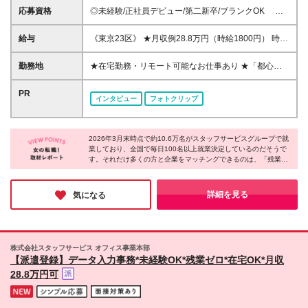
応募資格
◎未経験/正社員デビュー/第二新卒/ブランクOK ◎
高卒以上 《こんな方にピッタリです！》 ■未経験から
事務デビューしたい ■残業なし・土日休みの仕事を探
給与
《東京23区》 ★月収例28.8万円（時給1800円） 時給
している ■シンプルなお仕事がしたい など ※「自分
1400円～2000円 《東京23区以外》 ★月収例24.8万
にどんな仕事が向いているのか分からない」という方
円（時給1550円） 時給1250円～1750円 《関東（東
勤務地
★在宅勤務・リモート可能なお仕事あり ★「都心で
も大丈夫！ 当社のコーディネーターがあなたのお
京以外）》 ★月収例24万円（時給1500円） 時給
働きたい」「最寄りのエリアで働きたい」など希望を
話しを聞いて、ピッタリのお仕事をご紹介します♪
1100円～1750円 《中部》 ★月収例24万円（時給
考慮 ★転居を伴う転勤なし/U・Iターン歓迎 全国47都
PR
インタビュー
フォトクリップ
1500円） 時給1050円～1600円 《関西》 ★月収例
道府県の派遣先にて勤務いただきます。 《魅力ポイ
25.6万円（時給1600円） 時給1050円～1650円 《北
ント》 ★キレイでおしゃれなオフィス ★駅チカなど
海道・東北》 時給1080円～1450円 《中国》 時給
通勤や買い物に便利なエリアのお仕事がたくさん ★
1090円～1450円 《四国》 時給1050円～1450円 《九
2026年3月末時点で約10.6万名がスタッフサービスグループで就
リフレッシュスペースが充実している職場多数 (変更
業しており、全国で毎日100名以上就業決定しているのだそうで
州・沖縄》 時給1060円～1450円 ※時給額はスキルや
の範囲)上記を除く当社関連勤務地
す。それだけ多くの方と企業をマッチングできるのは、「残業な
経験、勤務地、派遣先により異なります。 ※残業代は
しがいい」「在宅で働きたい」など一人ひとりの理想を形にして
別途発生分を全額支給します。 ※今月ピンチ！という
いるから。希望の職場で多くの方がのびのびと活躍している事実
ときに便利な、働いた分の給料を給料日を待たずに受
にサポート体制の厚さを感じました。自分らしく働ける環境を探
詳細を見る
気になる
け取れる速払いサービスがあります。
している方は登録してみてはいかがでしょうか♪
株式会社スタッフサービス オフィス事業本部
【派遣登録】データ入力事務*未経験OK*残業ゼロ*在宅OK*月収
28.8万円可