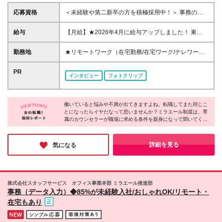
応募資格
＜未経験や第二新卒の方を積極採用中！＞ 事務の経
験は入社時には不要！未経験から一人前に育てます。
◆高卒以上 ◆初めての転職・第二新卒の方大歓迎 ◆
給与
【月給】★2026年4月に給与アップしました！ 東
転職回数不問 ◆20代30代活躍中！ ☆8割以上が未経
京 21万0000円～ 神奈川 20万2000円～ 大阪/埼玉 19
験スタート♪ 私たちは、今までのスキルや経験より
万7000円～ 千葉 19万6000円～ 愛知 19万2000円～
勤務地
★リモートワーク（在宅勤務/在宅ワーク/テレワー
「やってみたい！」という気持ちを大切にしていま
奈良 18万8500円～ 兵庫 18万7500円～ 京都 18万
ク）もOK 東京都内（渋谷、六本木、丸の内、新宿、
す！
6000円～ 茨城 18万5500円～ 静岡/岐阜 18万4500円
恵比寿、池袋、品川、秋葉原など）、神奈川、千葉、
PR
インタビュー
フォトクリップ
～ 栃木 18万2500円～ 滋賀/群馬 18万1500円～ 三
埼玉、北海道、仙台、福島、新潟、栃木、群馬、つく
重 18万500円～ 広島 17万8500円～ 石川 17万8000円
ば、長野、富山、静岡、名古屋、金沢、岐阜、三重、
～ 長野 17万7500円～ 宮城/富山/福岡 17万6500円～
滋賀、京都、大阪、神戸、奈良、広島、岡山、香川、
岡山 17万6000円～ 香川 17万5000円～ 北海道 17万
働いていると悩みや不満が出てきますよね。転職してまた同じこ
愛媛、山口、福岡、熊本、長崎、鹿児島の当社取引先
とになったらイヤだなって思いませんか？ミラエール制度は、専
4000円～ 新潟 17万3500円～ 福島 16万9500円～ 山
企業での勤務 ◆大手企業で働くチャンス！ ◆転勤な
属のカウンセラーが職場に求める条件を親身になって聞いてくれ
口/愛媛 16万8500円～ 熊本 16万5500円～ 長崎 16万
し/自宅から通える範囲で希望を考慮して決定 ◆キレ
るみたい！入社してからじゃないとわからないことに悩まされる
5000円～ 鹿児島 16万4500円～ ※3ヶ月の試用期間中
イ＆おしゃれオフィス多数 ◆駅チカで通勤に便利な
心配もなくなりそうですね。女性が長く働くために必要な要素が
も変更なし (2027年3月専・短・大新卒予定者も上記
エリアも♪ ※配属先によって異なります 【勤務地エリ
詰まった会社だと感じました！
詳細を見る
気になる
同様) 勤務エリア/東京・神奈川・千葉・埼玉・名古
アの一例】 東京都……23区内メイン 神奈川県……横
屋・大阪・京都・兵庫 ・札幌・仙台・静岡・福岡 試
浜・みなとみらい駅周辺・川崎 など 埼玉県……大
用期間6ヶ月、条件変更なし
宮・浦和 など 千葉県……千葉駅周辺・海浜幕張・
船橋 など 愛知県……伏見・栄 など 大阪府……梅
株式会社スタッフサービス オフィス事業本部 ミラエール推進部
田・淀屋橋・本町・難波 など 兵庫県……神戸市メ
事務（データ入力）◆85%が未経験入社/おしゃれOK/リモート・
イン・三ノ宮 など 福岡県……博多・天神 など
在宅もあり