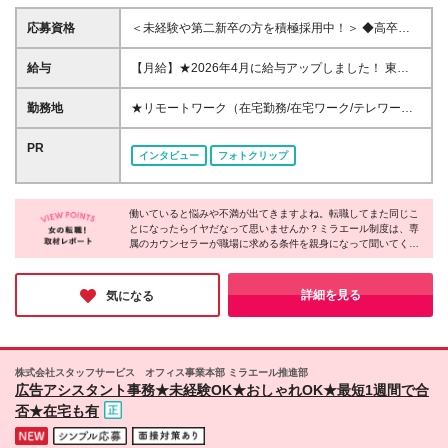
応募資格
＜未経験や第二新卒の方を積極採用中！＞ ◆高卒以
上 ◆事務経験・社会人経験がない方大歓迎 ◆初めて
の転職・第二新卒の方大歓迎 ◆転職回数不問 ◆20代
給与
【月給】★2026年4月に給与アップしました！ 東
30代活躍中！ ☆8割以上が未経験スタート♪ 私たち
京 21万0000円～ 神奈川 20万2000円～ 大阪/埼玉 19
は、今までのスキルや経験より 「やってみたい！」
万7000円～ 千葉 19万6000円～ 愛知 19万2000円～
勤務地
★リモートワーク（在宅勤務/在宅ワーク/テレワー
という気持ちを大切にしています！
奈良 18万8500円～ 兵庫 18万7500円～ 京都 18万
ク）もOK 東京都内（渋谷、六本木、丸の内、新宿、
6000円～ 茨城 18万5500円～ 静岡/岐阜 18万4500円
恵比寿、池袋、品川、秋葉原など）、神奈川、千葉、
PR
インタビュー
フォトクリップ
～ 栃木 18万2500円～ 滋賀/群馬 18万1500円～ 三
埼玉、北海道、仙台、福島、新潟、栃木、群馬、つく
重 18万500円～ 広島 17万8500円～ 石川 17万8000円
ば、長野、富山、静岡、名古屋、金沢、岐阜、三重、
～ 長野 17万7500円～ 宮城/富山/福岡 17万6500円～
滋賀、京都、大阪、神戸、奈良、広島、岡山、香川、
岡山 17万6000円～ 香川 17万5000円～ 北海道 17万
働いていると悩みや不満が出てきますよね。転職してまた同じこ
愛媛、山口、福岡、熊本、長崎、鹿児島の当社取引先
とになったらイヤだなって思いませんか？ミラエール制度は、専
4000円～ 新潟 17万3500円～ 福島 16万9500円～ 山
企業での勤務 ◆大手企業で働くチャンス！ ◆転勤な
属のカウンセラーが職場に求める条件を親身になって聞いてくれ
口/愛媛 16万8500円～ 熊本 16万5500円～ 長崎 16万
し/自宅から通える範囲で希望を考慮して決定 ◆キレ
るみたい！入社してからじゃないとわからないことに悩まされる
5000円～ 鹿児島 16万4500円～ ※3ヶ月の試用期間中
イ＆おしゃれオフィス多数 ◆駅チカで通勤に便利な
心配もなくなりそうですね。女性が長く働くために必要な要素が
も変更なし (2027年3月専・短・大新卒予定者も上記
エリアも♪ ※配属先によって異なります 【勤務地エリ
詰まった会社だと感じました！
詳細を見る
気になる
同様) 勤務エリア/東京・神奈川・千葉・埼玉・名古
アの一例】 東京都……23区内メイン 神奈川県……横
屋・大阪・京都・兵庫 ・札幌・仙台・静岡・福岡 試
浜・みなとみらい駅周辺・川崎 など 埼玉県……大
用期間6ヶ月、条件変更なし
宮・浦和 など 千葉県……千葉駅周辺・海浜幕張・
船橋 など 愛知県……伏見・栄 など 大阪府……梅
株式会社スタッフサービス オフィス事業本部 ミラエール推進部
田・淀屋橋・本町・難波 など 兵庫県……神戸市メ
広告アシスタント事務★未経験OK★おしゃれOK★最短1週間で合
イン・三ノ宮 など 福岡県……博多・天神 など
否★在宅も有