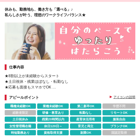
休みも、勤務地も、働き方も「選べる」♪
私らしさが叶う、理想のワークライフバランス★
仕事内容
★8割以上が未経験からスタート
★土日祝休・残業ほぼなし・転勤なし
★応募も面接もスマホでOK
★履歴書も職務経歴書も必要なし
アピールポイント
アイコンの説明
★Web面接1回・最短1週間で合否
★基礎から学べる無料の研修制度
職種未経験OK
業種未経験OK
第二新卒OK
学歴不問
経験者限定
研修・教育あり
転勤なし
リモートOK
土日祝休み
残業20時間以内
産育休活用有
服装自由
女性管理職在籍
休日120日～
育児と両立
ブランクOK
時短勤務あり
資格取得支援
副業OK
国認定取得