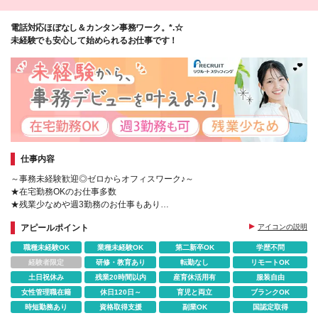
電話対応ほぼなし＆カンタン事務ワーク。*.☆
未経験でも安心して始められるお仕事です！
仕事内容
～事務未経験歓迎◎ゼロからオフィスワーク♪～
★在宅勤務OKのお仕事多数
★残業少なめや週3勤務のお仕事もあり
★PCの基礎スキルから学べる研修あり
アピールポイント
アイコンの説明
職種未経験OK
業種未経験OK
第二新卒OK
学歴不問
経験者限定
研修・教育あり
転勤なし
リモートOK
土日祝休み
残業20時間以内
産育休活用有
服装自由
女性管理職在籍
休日120日～
育児と両立
ブランクOK
時短勤務あり
資格取得支援
副業OK
国認定取得