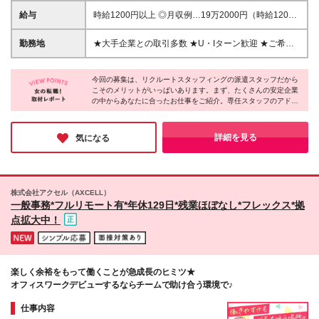
るブランク復帰なども応援します！ ☆*. こんな方を歓
給与
時給1200円以上 ◎月収例…19万2000円（時給1200
迎します！ .*☆ ◎プライベートも大切にしたい ◎大
円×1日8h×20日） ※給与の即受取りサービスあり。働
手企業で働いてみたい ◎未経験からチャレンジした
いたお給料の一部を、お給料日前に受け取れます（利
勤務地
★大手企業との取引多数 ★U・Iターン歓迎 ★ご希望
い など ※高校生の方はご登録いただけません。 ※元
用規定あり） ※時給・月収は派遣先により異なります
に合わせてお仕事をご紹介します 《勤務地エリア》 ■
接客・販売スタッフをはじめ、 未経験からスタート
※交通費は、1ヶ月3万円を上限として実費支給します
北海道・東北 北海道、宮城県、秋田県、福島県、岩
した先輩スタッフがたくさん！ 周囲のスタッフや派
※時間外手当は発生分を全額支給します ※初回の契約
今回の募集は、リクルートスタッフィングの派遣スタッフだから
手県 ■首都圏 東京都、神奈川県、千葉県、埼玉県 ■北
遣先企業の社員と連携・協働しながら取り組むので、
こそのメリットがいっぱいあります。まず、たくさんの安定企業
は2ヶ月間ですが、再契約の予定があります。
関東 栃木県、茨城県、群馬県 ■東海 愛知県、静岡
の中からあなたに合ったお仕事をご紹介。専任スタッフのアドバ
コミュニケーションスキルも活かせます。
県、三重県、岐阜県 ■関西 大阪府、京都府、兵庫県、
イスや研修などのサポートもあるので、未経験の方も安心です
奈良県、滋賀県 ■九州 福岡県 【派遣就業中における
ね！「事務デビューしたい」という方はぜひこの機会にチャレン
勤務地変更の範囲】変更なし
ジしてみてはいかがでしょうか。
詳細を見る
気になる
株式会社アクセル（AXCELL）
一般事務*フルリモート有*年休129日*残業ほぼなし*フレックス*拠
点拡大中！
楽しく余裕をもって働くことが急成長のヒミツ★
オフィスワークデビューするならチームで助け合う環境で♪
仕事内容