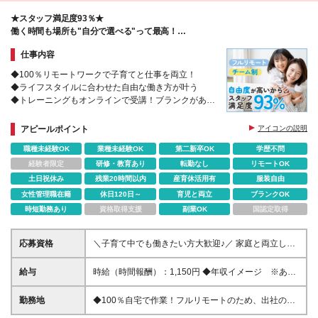
★スタッフ満足度93％★
働く時間も場所も"自分で選べる"って最高！
人気のヒミツは自由度の高さ→→
仕事内容
◆100％リモートワークで子育てと仕事を両立！
◆ライフスタイルに合わせた自由な働き方が叶う
◆トレーニングもオンラインで受講！ブランクがある
方も歓迎◎
◆チームで助け合うから、在宅でも安心！
アピールポイント
アイコンの説明
職種未経験OK
業種未経験OK
第二新卒OK
学歴不問
経験者限定
研修・教育あり
転勤なし
リモートOK
土日祝休み
残業20時間以内
産育休活用有
服装自由
女性管理職在籍
休日120日～
育児と両立
ブランクOK
時短勤務あり
資格取得支援
副業OK
国認定取得
応募資格
＼子育て中でも働きたい方大歓迎♪／ 家庭と両立しな
がら活躍している方が多数！ これまでのご経験をい
かして働けます！ 【具体的には】 ・1年以上の社会人
給与
時給（時間報酬）：1,150円 ◆年収イメージ ※あく
経験（職種・業界は不問） ・Officeソフトやクラウド
まで一例です 年収220万8,000円～（時間報酬1,150円
ツールを業務で使用したご経験 （PowerPointや
で1日8h×月20日×12カ月で計算） 年収110万4,000円
勤務地
◆100％自宅で作業！フルリモートのため、出社の必
Googleスプレッドシート、ファイルを複数人で共有
～（時間報酬1,150円で1日5h×月16日×12カ月で計
要はありません。 ≪本社≫ 東京都中央区銀座6-14-8