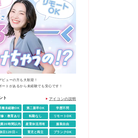
デビューの方も大歓迎！
ポートがあるから未経験でも安心です！
ント
アイコンの説明
業種未経験OK
第二新卒OK
学歴不問
研修・教育あり
転勤なし
リモートOK
残業20時間以内
産育休活用有
服装自由
休日120日～
育児と両立
ブランクOK