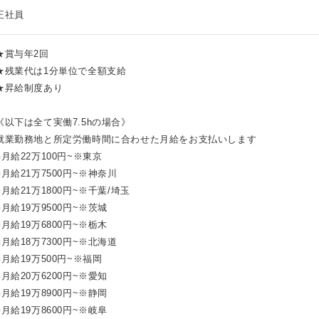
正社員
★賞与年2回
★残業代は1分単位で全額支給
★昇給制度あり
《以下は全て実働7.5hの場合》
就業勤務地と所定労働時間に合わせた月給をお支払いします
■月給22万100円~※東京
■月給21万7500円~※神奈川
■月給21万1800円~※千葉/埼玉
■月給19万9500円~※茨城
■月給19万6800円~※栃木
■月給18万7300円~※北海道
■月給19万500円~※福岡
■月給20万6200円~※愛知
■月給19万8900円~※静岡
■月給19万8600円~※岐阜