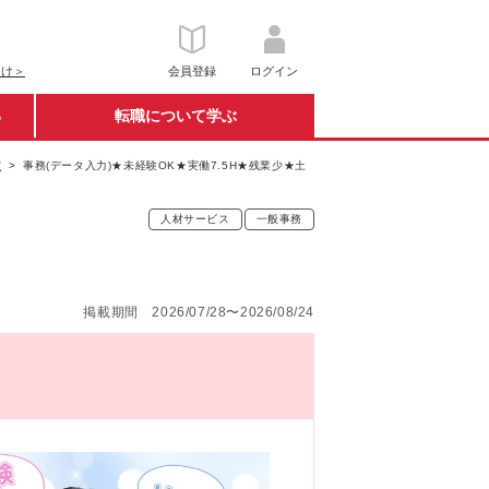
向け＞
会員登録
ログイン
る
転職について学ぶ
室
事務(データ入力)★未経験OK★実働7.5H★残業少★土
人材サービス
一般事務
掲載期間 2026/07/28〜2026/08/24