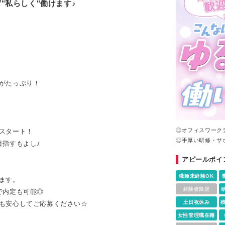
"私らしく"働けます♪
がたっぷり！
◎オフィスワーク
スタート！
◎手厚い研修・サ
目指すもよし♪
アピールポイ
職種未経験OK
ます。
経験者限定
で内定も可能◎
土日祝休み
も安心してご応募ください☆
女性管理職在籍