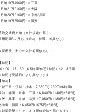
■月給19万4900円~※三重
■月給21万2100円~※大阪
■月給20万2100円~※京都/兵庫
■月給19万5500円~※滋賀
通勤交通費支給（当社規定に基く）
試用期間3ヶ月あり(給与・待遇に差異なし)
★採用後、安心の入社前研修あり！
【時間】
10：00～17：30（6.5時間/休憩1時間）×2～3日間
※時間は受講日により異なります。
【給与】
一都三県・茨城・栃木：7,380円(1230円×6時間)
愛知・静岡・岐阜・三重：6,840円(1140円×6時間)
大阪・兵庫・京都・滋賀：7,080円(1180円×6時間)
北海道・福岡：6,450円(1075円×6時間)
※就業希望エリアにより研修給与が異なります。