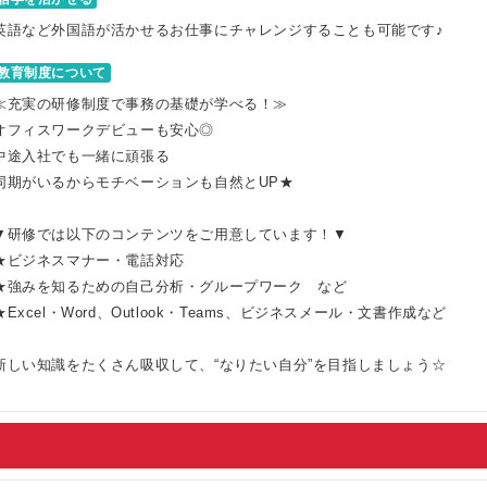
英語など外国語が活かせるお仕事にチャレンジすることも可能です♪
教育制度について
≪充実の研修制度で事務の基礎が学べる！≫
オフィスワークデビューも安心◎
中途入社でも一緒に頑張る
同期がいるからモチベーションも自然とUP★
▼研修では以下のコンテンツをご用意しています！▼
★ビジネスマナー・電話対応
★強みを知るための自己分析・グループワーク など
★Excel・Word、Outlook・Teams、ビジネスメール・文書作成など
新しい知識をたくさん吸収して、“なりたい自分”を目指しましょう☆