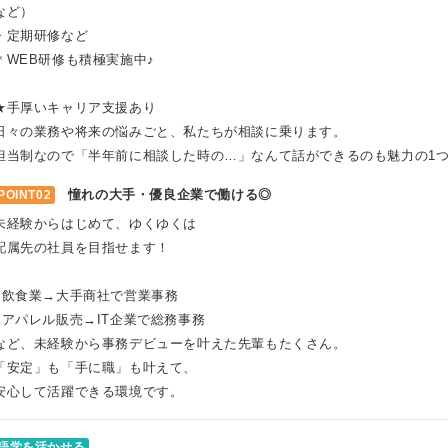
など）
・定期研修など
＊WEB研修も積極実施中♪
★手厚いキャリア支援あり
日々の業務や将来の悩みごと、私たちが相談に乗ります。
担当制なので「半年前に相談した時の…」なんて話ができるのも魅力の1
憧れの大手・優良企業で働ける◎
POINT02
未経験からはじめて、ゆくゆくは
配属先の社員を目指せます！
○飲食業→大手商社で営業事務
○アパレル販売→IT企業で総務事務
など、未経験から事務デビューを叶えた先輩もたくさん。
「安定」も「手に職」も叶えて、
安心して活躍できる環境です。
語学を活かせる