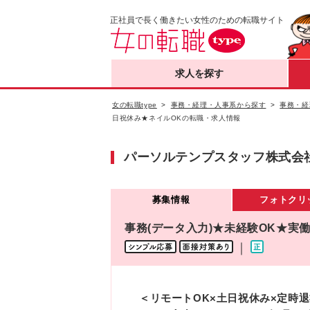
正社員で長く働きたい女性のための転職サイト
求人を探す
女の転職type
事務・経理・人事系から探す
事務・経
日祝休み★ネイルOKの転職・求人情報
パーソルテンプスタッフ株式会社 fun
募集情報
フォトクリ
事務(データ入力)★未経験OK★実働
｜
＜リモートOK×土日祝休み×定時