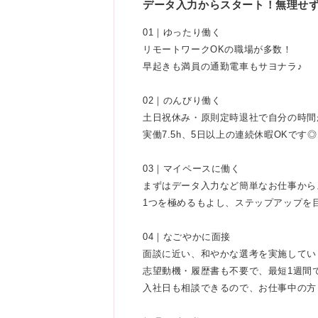
データ入力からスタート！無理せず
01｜ゆったり働く
リモートワークOKの職場が多数！
早起きも満員の通勤電車もサヨナラ♪
02｜のんびり働く
土日祝休み・原則定時退社で自分の時間
実働7.5h、5日以上の連続休暇OKです◎
03｜マイペースに働く
まずはデータ入力など簡単なお仕事から
1つを極めるもよし、ステップアップを
04｜なごやかに面接
面談に近い、和やかな選考を実施してい
志望動機・履歴書も不要で、最短1週間
入社日も相談できるので、お仕事中の方