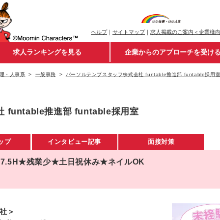
ヘルプ
｜
サイトマップ
｜
求人掲載のご案内＜企業様
求人ランキングを見る
企業からのアプローチを受け
理・人事系
一般事務
パーソルテンプスタッフ株式会社 funtable推進部 funtable採用
table推進部 funtable採用室
ップ
インタビュー記事
面接対策
7.5H★残業少★土日祝休み★ネイルOK
退社＞