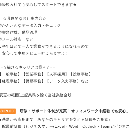
未経験入社でも安心してスタートできます★
==☆具体的なお仕事内容☆==
◎かんたんなデータ入力・チェック
◎書類作成、備品管理
◎メール対応 など
∟半年ほどで一人で業務ができるようになれるので
安心して事務デビュー叶えらますよ！
==☆描けるキャリアは様々☆==
【一般事務】【営業事務】【人事採用】【総務事務】
【経理事務】【貿易事務】【データ入力事務】など
(変更の範囲)上記業務を除く当社業務全般
研修・サポート体制が充実！オフィスワーク未経験でも安心
POINT01
★基礎から応用まで、あなたのキャリアを支える研修をご用意♪
・配属前研修（ビジネスマナー/Excel・Word、Outlook・Teams/ビジ