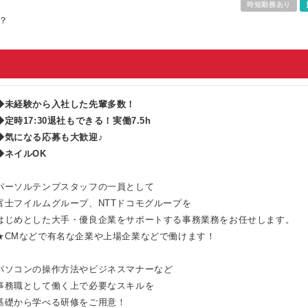
時短勤務あり
？
◆未経験から入社した先輩多数！
◆定時17:30退社もできる！実働7.5h
◆気になる応募も大歓迎♪
◆ネイルOK
パーソルテンプスタッフの一員として
富士フイルムグループ、NTTドコモグループを
はじめとした大手・優良企業をサポートする事務業務をお任せします。
★CMなどで有名な企業や上場企業などで働けます！
パソコンの操作方法やビジネスマナーなど
事務職として働く上で必要なスキルを
基礎から学べる研修をご用意！