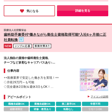
め、実働7時間という働き方なら、ライフバランスを崩さずに仕
事に取り組めるでしょう。全国40拠点のクリニックを支える重要
な仕事で、眠っていたスキルを再び輝かせるチャンス。医療業界
詳細を見る
気になる
未経験でも安心の職場環境だと感じました！
医療法人社団誓栄会
歯科助手兼受付*働きながら衛生士資格取得可能*入社6ヶ月後に正
社員転換
法人独自の資格や歯科衛生士資格、
チーフなど多彩なキャリアパスあり♪
医療業界で安心のキャリアを！
仕事内容
++医療業界で安定した働き方を実現！++
◇月収29万円～も可能
◇完全週休2日制＆週休3日もOK！
◇入社6ヶ月後に正社員転換
◇傷病手当・出産手当金・育児休暇中の保険料の免除
アピールポイント
アイコンの説明
など手厚い手当あり
職種未経験OK
業種未経験OK
第二新卒OK
学歴不問
経験者限定
研修・教育あり
転勤なし
リモートOK