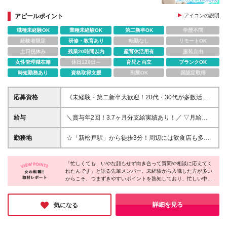
◆有休取得率80％超＆5連休も可能◎
◆見晴らしの良い8階食堂でリフレッシュ♪
アピールポイント
アイコンの説明
職種未経験OK
業種未経験OK
第二新卒OK
学歴不問
経験者限定
研修・教育あり
転勤なし
リモートOK
土日祝休み
残業20時間以内
産育休活用有
服装自由
女性管理職在籍
休日120日～
育児と両立
ブランクOK
時短勤務あり
資格取得支援
副業OK
国認定取得
応募資格
《未経験・第二新卒大歓迎！20代・30代が多数活躍
中》 ☆これまでの経験は一切不問です！ ◆基本的な
PC操作（文字入力程度）ができる方 ◆専門卒以上 ＼
給与
＼賞与年2回！3.7ヶ月分支給実績あり！／ ▽月給に
こんな方にピッタリです！／ ☆販売や接客、営業な
加えプラスされる手当多数！ ・家族手当（配偶者：
どで培った対人スキルを活かしたい方 ☆自ら考えて
月1万5000円、子供2人まで：月1万円、子供3人目以
勤務地
☆「新松戸駅」から徒歩3分！周辺には飲食店も多数
前向きに行動できる方 ☆盤石な経営基盤のもと、腰
降：月5000円） ・技能手当（事務認定試験 初級：
あります♪ ☆転居を伴う転勤はありません 《新松戸中
を据えて長く働きたい方 ☆遠方への出張など、アク
月1000円、中級：月2000円、上級：月5000円） ・
央総合病院》千葉県松戸市新松戸1-380 ※(変更の範
ティブに業務を楽しみたい方 販売や接客など、異業
時間外手当 など 【大卒】※初任給の金額です ◇月
「忙しくても、いやな顔もせず向き合って質問や相談に応えてく
囲)上記を除く当社関連勤務地 ＼オンもオフも充実で
種からのチャレンジも大歓迎です♪
れたんです」と語る先輩メンバー。未経験から入職した方が多い
給22万8200円～25万4400円+諸手当+賞与年2回 【短
きる新松戸エリア！／ 職場があるのは、新松戸駅か
からこそ、つまずきやすいポイントを熟知しており、忙しい中で
大・専門卒】※初任給の金額です ◇月給22万5600円
ら徒歩3分の好立地。 JR常磐線と武蔵野線の2路線が
も嫌な顔一つせず質問に答えてくれる環境があるとのこと。IMS
～+諸手当+賞与年2回 ※スキル、年齢などを十分に考
使えて毎日の通勤がラクラクなのはもちろん、 駅周
グループという安定した基盤に加え、有休取得率の高さや充実し
慮し、初任給額を決定いたします ※上記の月給額には
辺にはお洒落なカフェや便利な商業施設が充実してい
た福利厚生も大きな魅力。人間関係の良い職場で、心にゆとりを
詳細を見る
気になる
全員一律支給の手当が含まれています ※試用期間3ヶ
持ちながら長く働きたい方にぜひおすすめしたいです♪
ます。 医療業界での新しいチャレンジで頑張った後
月あり。その間の雇用形態は契約社員となります。そ
は駅チカでショッピングを楽しんだり、 ホッとでき