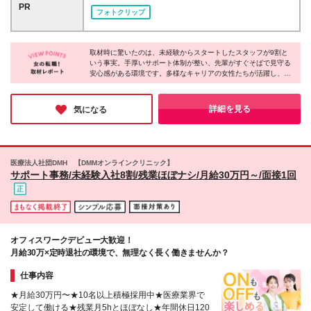
業15H＋手当込） ▼平日+土曜休み 月給22.5万円以上
海道≫ ◆札幌院 ≪東京都≫ ◆新宿院 ◆池袋院 ◆品
PR
の大切な役割。 受付や会計での温かい対応や笑顔
フォトクリップ
┗想定月収28万7,500円～（平均残業15H＋手当込）
川院 ◆秋葉原院 ◆渋谷院 ※26年11⽉リニューアル
が、患者様の緊張をほぐし、心を落ち着かせること
▼土日休み 月給22万円以上（一律諸手当を含む） ┗
予定（勤務開始は10⽉中旬から） ◆上野院 ◆立川院
も。 そのため、当院ではスキルや経験よりも「人
想定月収28万1,900円～（平均残業15H＋手当込） ※
≪神奈川県≫ ◆横浜院 ≪千葉県≫ ◆千葉院 ◆船橋
柄」を重視しています。 ＜こんな方におすすめ！＞
残業代は別途全額支給 ※船橋院について、開院1か月
取材時に驚いたのは、未経験からスタートしたスタッフが9割と
院 ※26年10月開院予定（勤務開始は9月中旬から）
◎事務職にチャレンジしたい方 ◎人と接することが
いう事実。手厚いサポート体制が整い、先輩がすぐそばで見守る
目まではベースアップ評価料手当は支給対象外となり
≪埼玉県≫ ◆大宮院 ≪愛知県≫ ◆名古屋院 ≪大阪府
好きな方 ◎誰かの役に立つ仕事に興味がある方
安心感がある環境です。多様なキャリアの女性たちが活躍し、相
ます。 そのため、月給も下記の金額からスタートと
≫ ◆大阪梅田院 ◆大阪難波院 ≪京都府≫ ◆京都院
談しやすい雰囲気も魅力的。取材中は人事担当者の方が温かく接
なります。 平日2日休み：24万円 平日+日曜休み：22
してくださり、ここなら新しい一歩を踏み出しやすそうだなと感
万円 平日+土曜休み：21.5万円 土日休み：21万円 な
じました！
詳細を見る
気になる
お、ベースアップ評価料の算定開始に合わせ、開院2
か月目より適用予定です。 ＼各種手当も充実／ ◆住
宅手当（7,500円／月）※入社1年半経過後：1万円／
月（固定院勤務は対象外） ◆シフト遵守賞（5,000円
医療法人社団DMH 【DMMオンラインクリニック】
／月）又は、準シフト遵守賞（3,000円／月） ◆患者
サポート事務/未経験入社8割/残業ほぼナシ/月給30万円～/面接1回
数手当（4,500円～／月）※最大月5万円／昨年度実績
◆ベースアップ評価料手当（3,100円／月） ◆夕診手
当（2,500円／日） ◆役職手当（～10万円程度／月）
◆特別賞与（支給条件あり） ※その他手当多数
オフィスワークデビュー大歓迎！
月給30万×定時退社の環境で、無理なく長く働きませんか？
仕事内容
★月給30万円〜★10名以上積極採用中★医療業界で
安定して働ける★残業月5hとほぼなし★年間休日120