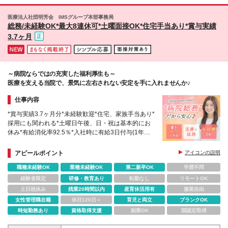
の他給与・待遇に差異はありません ※契約期間満了
るお店でひと息ついたり…と、リフレッシュに最適！
後、正社員として雇用いたします ※残業代は別途全額
スーパーや飲食店も多くランチや帰りのお買い物にも
医療法人社団明芳会 IMSグループ本部事務局
支給いたします
困らないので、 毎日のモチベーションが自然と高ま
総務/未経験OK*最大8連休可*土曜面接OK*住宅手当あり*賞与実績
る魅力的な環境です◎
3.7ヶ月
～病院ならではの充実した福利厚生も～
医療を支える当院で、景気に左右されない安定を手に入れませんか♪
仕事内容
*賞与実績3.7ヶ月分*未経験歓迎*住宅、家族手当あり*
採用にも関われる*土曜日午後、日・祝は基本的にお
休み*有給消化率92.5％*入社時に有給3日付与(1年目
の有給付与日数は10日となり、入社から6ヶ月後に7
日付与)
アピールポイント
アイコンの説明
職種未経験OK
業種未経験OK
第二新卒OK
学歴不問
経験者限定
研修・教育あり
転勤なし
リモートOK
土日祝休み
残業20時間以内
産育休活用有
服装自由
女性管理職在籍
休日120日～
育児と両立
ブランクOK
時短勤務あり
資格取得支援
副業OK
国認定取得