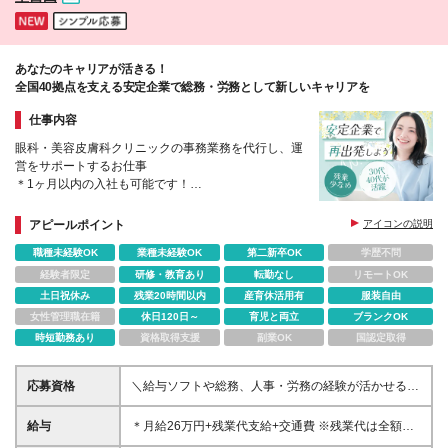
舗異動の可能性もあります ※(変更の範囲)上記を除く
当社関連勤務地
あなたのキャリアが活きる！
全国40拠点を支える安定企業で総務・労務として新しいキャリアを
仕事内容
眼科・美容皮膚科クリニックの事務業務を代行し、運
営をサポートするお仕事
＊1ヶ月以内の入社も可能です！
＊本郷三丁目駅から徒歩1分！
＊30代～40代の社員が多数活躍中
アピールポイント
アイコンの説明
職種未経験OK
業種未経験OK
第二新卒OK
学歴不問
経験者限定
研修・教育あり
転勤なし
リモートOK
土日祝休み
残業20時間以内
産育休活用有
服装自由
女性管理職在籍
休日120日～
育児と両立
ブランクOK
時短勤務あり
資格取得支援
副業OK
国認定取得
応募資格
＼給与ソフトや総務、人事・労務の経験が活かせる！
／ ＊高卒以上 ＊ブランクある方も可能 ＊30～40代活
躍 ★医療業界のご経験は不問です！ ★人事・労務の
給与
＊月給26万円+残業代支給+交通費 ※残業代は全額支
ご経験がある方は優遇します！
給します。 ※試用期間3ヶ月（期間中の待遇に差異は