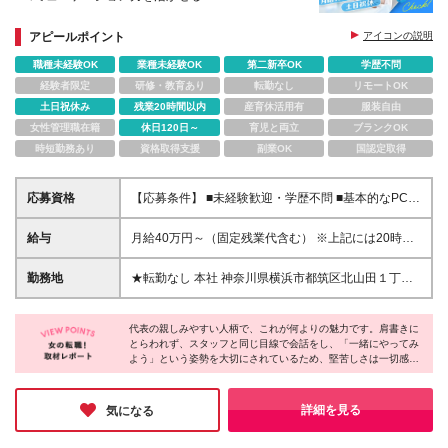
代表と二人三脚で、事業の運営から法人の成長を支え
アピールポイント
アイコンの説明
る楽しさを感じられるポジションです！
職種未経験OK
業種未経験OK
第二新卒OK
学歴不問
経験者限定
研修・教育あり
転勤なし
リモートOK
土日祝休み
残業20時間以内
産育休活用有
服装自由
女性管理職在籍
休日120日～
育児と両立
ブランクOK
時短勤務あり
資格取得支援
副業OK
国認定取得
応募資格
【応募条件】 ■未経験歓迎・学歴不問 ■基本的なPC操
作（Word・Excel・メールなど）ができる方 【こんな
方を歓迎します】 「秘書に挑戦してみたい」という
給与
月給40万円～（固定残業代含む） ※上記には20時間
気持ちがあれば、経験は問いません。当法人が何より
当たり（▲万円～）の固定残業代が含まれます ※上記
大切にしているのは、人柄です。分からないことを一
を超過する分は別途支給 【一律手当】 ■全員に一律で
勤務地
★転勤なし 本社 神奈川県横浜市都筑区北山田１丁目
人で判断せず、相談・確認をしながら仕事を進められ
支払われる通勤・皆勤・家族手当金額：あり ┗1ヶ月
９番３号 ＥＫＩＮＩＷＡ ＫＩＴＡＹＡＭＡＴＡ２
る方を歓迎します。また、人と接することが好きな
あたり5000円 〜 ■全員に一律で支払われるその他手
階
方、相手の立場を考えて行動できる方、新しいことに
当金額：あり ┗1ヶ月あたり9万8000円 〜
代表の親しみやすい人柄で、これが何よりの魅力です。肩書きに
も前向きにチャレンジできる方であれば、この仕事で
とらわれず、スタッフと同じ目線で会話をし、「一緒にやってみ
よう」という姿勢を大切にされているため、堅苦しさは一切感じ
活躍できます。代表や社内メンバーと信頼関係を築き
ません。実際に人柄を重視した採用を続けていることもあり、職
ながら、幅広い経験を積みたい方をお待ちしていま
場全体に穏やかで協力し合う雰囲気が根付いているとのこと。
す！
「人間関係の良い職場で長く働きたい」という方に、ぜひ注目し
詳細を見る
気になる
ていただきたい法人だと感じました。