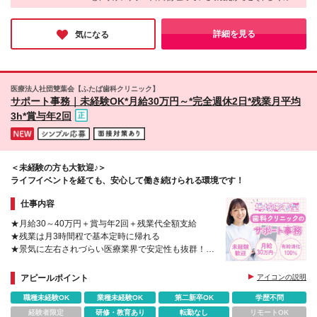
分/50,200円～・精皆勤手当10,000円を含む） ■週休3
医院 （※） ・ヨドバシ吉祥寺医院 ・町田東急ツイン
が安心して医療業界デビューを果たせているのだと感じました。
日制 月給22万1000円～30万円（固定残業代：24h
ズ医院 ・八王子オクトーレ医院 ・綾瀬駅前歯科医院
ネイル・髪色自由と、適度なオシャレを楽しめるのも魅力的なポ
分/40,000円～・精皆勤手当8,000円を含む） ☆診療
・大井町トラックス医院（※） ◆神奈川 ・シャル鶴
イント♪また、業界内でも高水準な働きやすさも兼ね備えてお
詳細を見る
気になる
時間の詳細は、勤務地の項目よりご確認ください ＊
り、将来を見据えて働きたい方には、ピッタリな環境です！
見医院 ・ボーノ相模大野医院 ・ららぽーと海老名医
給与は経験・能力を考慮して決定 ＊ 試用期間3ヶ月、
院 ・ウィングキッチン京急川崎医院 ・横浜駅前医院
給与変動なし（延長の場合あり） ＊ 入職後6ヶ月間は
（仮称）※2026年9月オープン予定/7月より勤務可能
有期雇用・以降は無期雇用契約 ※固定残業手当は、残
（※） ◆埼玉 ・まるひろ南浦和医院 ・浦和パルコ医
医療法人社団雙葉会【ふたば歯科クリニック】
業の有無にかかわらず支給。超過分は別途法定通り支
院 ・イオンモール川口前川医院 ・大宮アルシェ医院
サポート事務｜未経験OK*月給30万円～*完全週休2日*残業月平均
給 ※固定残業時間は固定残業代の算出根拠を示すもの
（※） ・かわぐちキャスティ駅前デンタルクリニッ
3h*賞与年2回
で、毎月の残業時間の目安ではありません。実際の残
ク ◆愛知 ・名古屋パルコ医院 ◆大阪 ・天王寺あべの
業時間は5時間程度です ＜手当も充実！＞ ◎土日出勤
キューズモール医院 ※転居を伴う転勤はありません
手当 15,000円（規定あり）※土日両方ご出勤の固定
※（変更の範囲）上記を除く変更はなし （※）のク
シフトの場合 ◎交通費上限2万円まで支給 ※相談可 ■
リニックは診療20時まで。その他は診療19時までと
賞与：年2回 ＊ 初年度は入職時期や貢献度に応じて支
＜未経験の方も大歓迎♪＞
なり、給与が異なります 町田東急ツインズ医院の
給 ＊ 昨年実績 2ヶ月／年 ■ 昇給：年1回（実績・医院
ライフイベントを経ても、安心して働き続けられる環境です！
み、診療19時半までとなります
業績による）
仕事内容
★月給30～40万円＋賞与年2回＋残業代全額支給
★残業は月3時間程で基本定時に帰れる
★景気に左右されづらい医療業界で安定性も抜群！
★産育休取得実績あり！ライフイベントを経ても続け
られる
アピールポイント
アイコンの説明
職種未経験OK
業種未経験OK
第二新卒OK
学歴不問
経験者限定
研修・教育あり
転勤なし
リモートOK