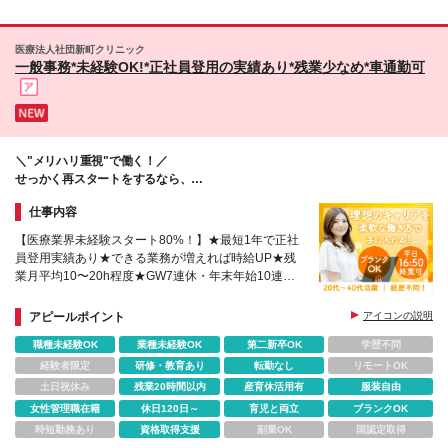
分は別途支給）および処遇改善加算手当を含む）とな
り、その他の待遇に差異はありません
医療法人社団新町クリニック
一般事務*未経験OK!*正社員登用の実績あり*残業少なめ*車通勤可
＼"メリハリ重視"で働く！／
せっかく再スタートをするなら、
キャリアも働き方も柔軟な当院で。
仕事内容
【医療業界未経験スタート80%！】★最短1年で正社
員登用実績あり★できる業務が増えれば時給UP★残
業月平均10〜20h程度★GW7連休・年末年始10連休
★車通勤OK
アピールポイント
アイコンの説明
職種未経験OK
業種未経験OK
第二新卒OK
学歴不問
経験者限定
研修・教育あり
転勤なし
リモートOK
土日祝休み
残業20時間以内
産育休活用有
服装自由
女性管理職在籍
休日120日～
育児と両立
ブランクOK
時短勤務あり
資格取得支援
副業OK
国認定取得