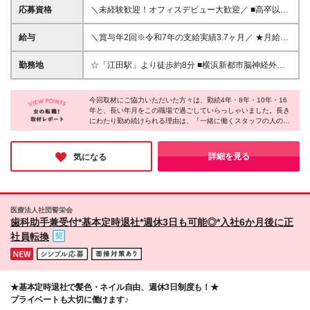
応募資格
＼未経験歓迎！オフィスデビュー大歓迎／ ■高卒以上
＼こんな方にはぴったり／ ・明るく対応できる方 ・
チームワーク、協調性を大切にできる方 ・コミュニ
給与
＼賞与年2回※令和7年の支給実績3.7ヶ月／ ★月給に
ケーションを取りながら働きたい方 ・相手の立場に
加えプラスされる手当多数！ 例） ・家族手当（配偶
立って考え、行動できる方
者：月1万5000円、子供2人まで：月1万円、子供3人
勤務地
☆「江田駅」より徒歩約8分 ■横浜新都市脳神経外科
目以降：月5000円） ・技能手当（事務認定試験 初
病院 神奈川県横浜市青葉区荏田町433番地 ※(変更の
級：月1000円、中級：月2000円、上級：月5000円）
範囲)当社関連勤務地
・時間外手当 など 【大卒】※初任給の金額です ■月
今回取材にご協力いただいた方々は、勤続4年・8年・10年・16
年と、長い年月をこの職場で過ごしていらっしゃいました。長き
給22万5700円～26万8100円+諸手当+賞与年2回 【短
にわたり勤め続けられる理由は、「一緒に働くスタッフの人の良
大・専門卒】※初任給の金額です ■月給22万3100円～
さ」と「やりたいことを実現させてくれる環境」とのことです。
23万4200円+諸手当+賞与年2回 【高卒】※初任給の
気兼ねなく相談できることはもちろん、手をあげた社員にはどん
金額です ■月給22万1200円～＋諸手当+賞与年2回 ※
どん新しいポジションを任せていく社風があるそう。未経験スタ
詳細を見る
気になる
スキル、年齢などを十分に考慮し、初任給額を決定い
ートでも多くの知識と経験を積める環境だと感じました♪
たします ※上記の月給額には全員一律支給となる住宅
手当（生活支援手当）1万5000円と施設手当（11000
円）が含まれています ※試用期間3ヶ月あり。その間
医療法人社団誓栄会
の雇用形態は契約社員となります。その他給与・待遇
歯科助手兼受付*基本定時退社*週休3日も可能◎*入社6か月後に正
に差異はありません ※契約期間満了後、正社員として
社員転換
雇用いたします ※残業代は別途全額支給いたします
★基本定時退社で髪色・ネイル自由、週休3日制度も！★
プライベートも大切に働けます♪