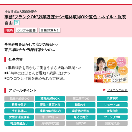
社会福祉法人湘南遊愛会
事務*ブランクOK*残業ほぼナシ*連休取得OK*髪色・ネイル・服装
自由
事務経験を活かして安定の毎日へ♪
東戸塚駅チカ×残業ほぼナシの
家庭と両立できるオフィスワーク！
仕事内容
＜事務経験を活かして働きやすさ抜群の職場へ＞
■18時半にはほとんど退勤！残業ほぼナシ
■コツコツと作業を進められる方歓迎
■服装・髪色自由で自分らしく働ける
■産育休の取得実績・復職実績あり
アピールポイント
アイコンの説明
職種未経験OK
業種未経験OK
第二新卒OK
学歴不問
経験者限定
研修・教育あり
転勤なし
リモートOK
土日祝休み
残業20時間以内
産育休活用有
服装自由
女性管理職在籍
休日120日～
育児と両立
ブランクOK
時短勤務あり
資格取得支援
副業OK
国認定取得