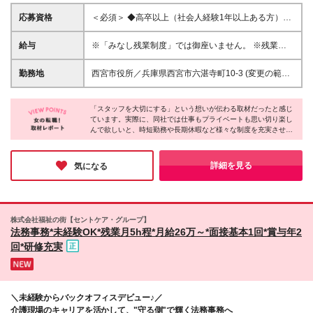
応募資格
＜必須＞ ◆高卒以上（社会人経験1年以上ある方）
◆PCでの入力操作ができること
給与
※「みなし残業制度」では御座いません。 ※残業代1
分単位で別途全額支給となります。 正社員（エリア
職）月給190,600円～+残業代 ◆入社後2ヵ月は試用期
勤務地
西宮市役所／兵庫県西宮市六湛寺町10-3 (変更の範囲)
間／時給1,200円（待遇の変動なし） ◆試用期間終了
上記を除く当社関連勤務地
後、月給制に変更 ◆交通費全額支給(当社規定による)
＜正社員（エリア職）での勤務＞ 地域で長く勤めた
「スタッフを大切にする」という想いが伝わる取材だったと感じ
ています。実際に、同社では仕事もプライベートも思い切り楽し
い、家庭の事情で遠方への異動はできない、 そんな
んで欲しいと、時短勤務や長期休暇など様々な制度を充実させて
方々に向けての雇用形態です。 無期雇用で勤務する
いるそう。社内の雰囲気も温かく、お互いに協力しながら楽しく
ことができ、転居を伴う転勤はありません。
取り組んでいる様子が印象的です。自治体や官公庁で、イキイキ
と長いキャリアを築く。その希望を叶えるのに、ピッタリな環境
詳細を見る
気になる
がある会社だと思いますよ！
株式会社福祉の街【セントケア・グループ】
法務事務*未経験OK*残業月5h程*月給26万～*面接基本1回*賞与年2
回*研修充実
＼未経験からバックオフィスデビュー♪／
介護現場のキャリアを活かして、"守る側"で輝く法務事務へ