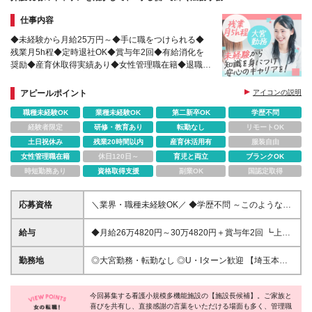
仕事内容
◆未経験から月給25万円～◆手に職をつけられる◆
残業月5h程◆定時退社OK◆賞与年2回◆有給消化を
奨励◆産育休取得実績あり◆女性管理職在籍◆退職金
あり◆充実の研修体制あり
アピールポイント
アイコンの説明
職種未経験OK
業種未経験OK
第二新卒OK
学歴不問
経験者限定
研修・教育あり
転勤なし
リモートOK
土日祝休み
残業20時間以内
産育休活用有
服装自由
女性管理職在籍
休日120日～
育児と両立
ブランクOK
時短勤務あり
資格取得支援
副業OK
国認定取得
応募資格
＼業界・職種未経験OK／ ◆学歴不問 ～このような方
歓迎です～ ・福祉/介護業界に興味をお持ちの方 ・未
経験から法務知識を身につけたい方 ・安定基盤のも
給与
◆月給26万4820円～30万4820円＋賞与年2回 ┗上記
と長く働きたい方
には基本給に一律手当5万円と固定残業代を含みます
※給与は経験や能力を考慮して決定します。 ※固定残
勤務地
◎大宮勤務・転勤なし ◎U・Iターン歓迎 【埼玉本
業代（月17時間・3万円～）を含みますが、残業はほ
社】 埼玉県さいたま市大宮区桜木町1-12-5 沢田ビル
とんど発生しません。 ※超過分は別途支給します ※試
4階 (変更の範囲)上記を除く当社関連勤務地
用期間1ヶ月あり。期間中の給与・待遇等に差異はあ
今回募集する看護小規模多機能施設の【施設長候補】。ご家族と
喜びを共有し、直接感謝の言葉をいただける場面も多く、管理職
りません。