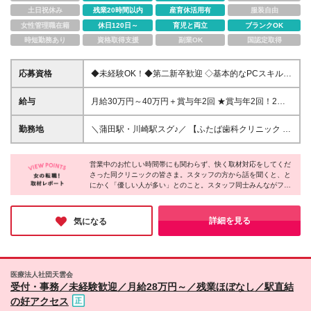
土日祝休み
残業20時間以内
産育休活用有
服装自由
女性管理職在籍
休日120日～
育児と両立
ブランクOK
時短勤務あり
資格取得支援
副業OK
国認定取得
応募資格
◆未経験OK！◆第二新卒歓迎 ◇基本的なPCスキルを
お持ちの方 ┗Excel・Wordでの文字入力ができれば
OKです！ ◇学歴不問 ＼人柄を重視した採用です◎／
給与
月給30万円～40万円＋賞与年2回 ★賞与年2回！2年
経験者やスキル、専門資格は一切必要ありません！
目想定年収420万円～★ ※経験やスキルを考慮し決定
いたします ※残業代は別途全額支給いたします ※試用
勤務地
＼蒲田駅・川崎駅スグ♪／ 【ふたば歯科クリニック 蒲
期間3カ月あり（試用期間中の給与・待遇に差異はあ
田院】 東京都大田区蒲田4-15-8シュロス バッカスビ
りません）
ル 3F・4F 【医療法人社団雙葉会 ふたば歯科クリニッ
営業中のお忙しい時間帯にも関わらず、快く取材対応をしてくだ
ク 川崎本院】 神奈川県川崎市川崎区駅前本町7 川崎
さった同クリニックの皆さま。スタッフの方から話を聞くと、と
モアーズ 6F ┗★地下道から直結になるので、雨にぬ
にかく「優しい人が多い」とのこと。スタッフ同士みんながフラ
れずに通勤できます！ (変更の範囲)上記を除く当社関
ットに話せる関係性らしく、楽しそうに話す姿が印象的でした！
連勤務地
院長も明るく話しやすく、取材中にはお茶目な一面が垣間見えた
瞬間も（笑）サポート体制も充実しているので、未経験でも安心
詳細を見る
気になる
して楽しく働けると思いました♪
医療法人社団天雲会
受付・事務／未経験歓迎／月給28万円～／残業ほぼなし／駅直結
の好アクセス