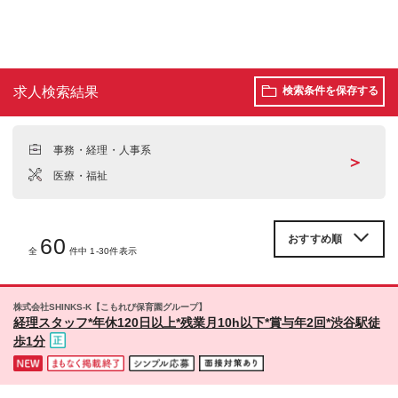
求人検索結果
検索条件を保存する
事務・経理・人事系
＞
医療・福祉
60
全
件中 1-30件表示
株式会社SHINKS-K【こもれび保育園グループ】
経理スタッフ*年休120日以上*残業月10h以下*賞与年2回*渋谷駅徒
歩1分