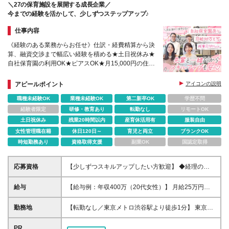
＼27の保育施設を展開する成長企業／
今までの経験を活かして、少しずつステップアップ♪
仕事内容
《経験のある業務からお任せ》仕訳・経費精算から決
算、融資交渉まで幅広い経験を積める★土日祝休み★
自社保育園の利用OK★ピアスOK★月15,000円の住宅
手当あり★残業月10h以下★渋谷駅から徒歩4分以内
★ママ活躍中
アピールポイント
アイコンの説明
職種未経験OK
業種未経験OK
第二新卒OK
学歴不問
経験者限定
研修・教育あり
転勤なし
リモートOK
土日祝休み
残業20時間以内
産育休活用有
服装自由
女性管理職在籍
休日120日～
育児と両立
ブランクOK
時短勤務あり
資格取得支援
副業OK
国認定取得
応募資格
【少しずつスキルアップしたい方歓迎】 ◆経理のご
経験または簿記3級以上の資格をお持ちの方 ◆専門卒
以上 ＼こんな方にピッタリです／ ★自分のペースで
給与
【給与例：年収400万（20代女性）】 月給25万円～
バックオフィスのスキルを身につけたい方 ★独自の
35万円＋各種手当＋賞与年2回 ※経験やスキルを考慮
福利厚生が整った、働きやすい環境を探している方
の上、決定いたします ※残業代は別途全額支給いたし
勤務地
【転勤なし／東京メトロ渋谷駅より徒歩1分】 東京都
★ライフイベントを迎えても、長く安定して働き続け
ます ※試用期間6ヶ月（その間の待遇に差異はありま
渋谷区渋谷1-12-2 クロスオフィス渋谷601 ※(変更の
たい方
せん） 【各種手当】 ・住宅手当（月1万5000円 ※規
範囲)上記を除く当社関連勤務地
PR