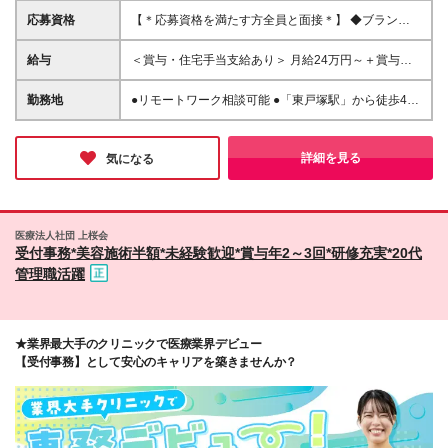
応募資格
【＊応募資格を満たす方全員と面接＊】 ◆ブランク
も歓迎 ◆何らか事務経験 ※経理経験はなくてもOKで
す！ ◆基本的なパソコン操作ができる方（Word、
給与
＜賞与・住宅手当支給あり＞ 月給24万円～＋賞与＋
Excel） ◆学歴不問
各種手当 ※給与は、経験・スキル・保有資格などによ
って決定します ※残業代は別途支給いたします ※月給
勤務地
●リモートワーク相談可能 ●「東戸塚駅」から徒歩4分
には、処遇改善手当：1万円／本部手当：4万円が含ま
●車通勤可能（駐車場無料） ＜本部＞ 神奈川県横浜市
れます ※試用期間3カ月（期間中の待遇に差異なし）
戸塚区品濃町513-7 ※転勤なし 変更の範囲：上記を除
く当社関連勤務地
詳細を見る
気になる
医療法人社団 上桜会
受付事務*美容施術半額*未経験歓迎*賞与年2～3回*研修充実*20代
管理職活躍
★業界最大手のクリニックで医療業界デビュー
【受付事務】として安心のキャリアを築きませんか？