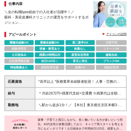
仕事内容
＼女の転職type経由での入社者が活躍中！／
眼科・美容皮膚科クリニックの運営をサポートするポ
ジション
＊年間休日125日・土日祝休み
＊服装・髪型自由
アピールポイント
アイコンの説明
職種未経験OK
業種未経験OK
第二新卒OK
学歴不問
経験者限定
研修・教育あり
転勤なし
リモートOK
土日祝休み
残業20時間以内
産育休活用有
服装自由
女性管理職在籍
休日120日～
育児と両立
ブランクOK
時短勤務あり
資格取得支援
副業OK
国認定取得
応募資格
*高卒以上 *医療業界未経験者歓迎！ 人事・労務のご
経験がある方は優遇します◎
給与
＊月給26万円+残業代支給+交通費 ※残業代は全額支
給します。 ※試用期間3ヶ月（期間中の待遇に差異は
ありません。）
勤務地
＼駅から徒歩1分！／ 【本社】東京都文京区本郷3-
34-3 本郷第一ビル5階 (変更の範囲)上記を除く当社
関連勤務地
家事・子育てと両立しながら、長く働いている方が多いという同
社。40代女性が多数活躍しており、キャリア再スタートを考える
方にもピッタリです！土日祝休みで年間休日125日、残業も少な