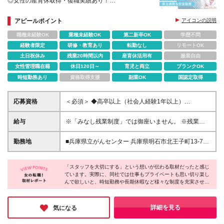
◎女性の産育休取得・復職実績あり！
◎転勤なし！地域限定の募集です。
◎先輩社員がしっかりサポートします
アピールポイント
アイコンの説明
職種未経験OK
業種未経験OK
第二新卒OK
学歴不問
経験者限定
研修・教育あり
転勤なし
リモートOK
土日祝休み
残業20時間以内
産育休活用有
服装自由
女性管理職在籍
休日120日～
育児と両立
ブランクOK
時短勤務あり
資格取得支援
副業OK
国認定取得
応募資格
＜必須＞ ◆高卒以上（社会人経験1年以上）
◆Excel、Wordの基本操作ができること ◆総務事務経
験のある方 ＜歓迎スキル＞ ◇給与計算及び社会保険
給与
※「みなし残業制度」では御座いません。 ※残業代1
事務の実務経験がある方
分単位で別途全額支給となります。 正社員（エリア
職）月給200,000円～+残業代 入社後2ヶ月は試用期間
勤務地
■兵庫県立がんセンター 兵庫県明石市北王子町13-70
／給与・待遇の変動なし ◆交通費全額支給(当社規定
(変更の範囲)上記を除く当社関連勤務地
による) ＜正社員（エリア職）での勤務＞ 地域で長く
勤めたい、家庭の事情で遠方への異動はできない、
「スタッフを大切にする」という想いが伝わる取材だったと感じ
ています。実際に、同社では仕事もプライベートも思い切り楽し
そんな方々に向けての雇用形態です。 無期雇用で勤
んで欲しいと、時短勤務や長期休暇など様々な制度を充実させて
務することができ、転居を伴う転勤はありません。
いるそう。社内の雰囲気も温かく、お互いに協力しながら楽しく
取り組んでいる様子が印象的です。自治体や官公庁で、イキイキ
と長いキャリアを築く。その希望を叶えるのに、ピッタリな環境
詳細を見る
気になる
がある会社だと思いますよ！