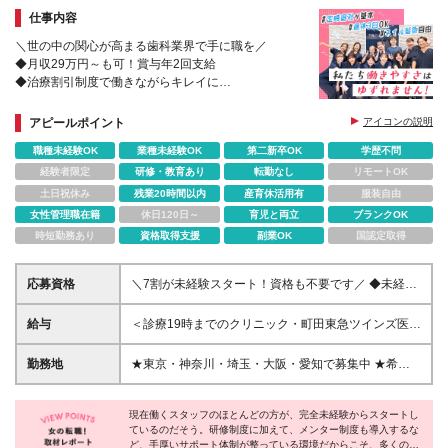
仕事内容
＼世の中の関心が高まる歯科業界で手に職を／
◆月収29万円～も可！賞与年2回支給
◆治療割引制度で働きながらキレイに
◆産育休の取得実績多数
◆東京・神奈川・埼玉・大阪・愛知募集／駅チカ医院
アピールポイント
アイコンの説明
多数♪
職種未経験OK
業種未経験OK
第二新卒OK
学歴不問
経験者限定
研修・教育あり
転勤なし
リモートOK
土日祝休み
残業20時間以内
産育休活用有
服装自由
女性管理職在籍
休日120日～
育児と両立
ブランクOK
時短勤務あり
資格取得支援
副業OK
国認定取得
応募資格
＼7割が未経験スタート！資格も不要です／ ◆未経
験・ブランク・第二新卒歓迎！ ◆基本的なPC操作が
できる方（簡単な操作ができればOKです！） ◆学歴
給与
＜診療19時までのクリニック・町田東急ツインズ医院
不問 一つひとつ丁寧に教えるので、「初めてでも安
＞ ■完全週休2日制 月給25万円～35万円（固定残業
心」と好評！ 経験者・ブランク明けの方ももちろん
代：20h分/32,400円～・精皆勤手当10,000円を含
勤務地
★東京・神奈川・埼玉・大阪・愛知で募集中 ★希望
大歓迎です◎ ＊＊契約期間について＊＊ ・契約更
む） ■週休3日制 月給20万1000円～30万円（固定残
の勤務地に配属 ◆東京 ・アトレヴィ田端医院 ・アト
新 有（満了時に判断） ・更新上限 無 ★有期雇用
業代：16h分/25,800円～・精皆勤手当8,000円を含
レヴィ巣鴨医院 ・上野マルイ医院（※） ・新宿アオ
契約期間であっても給与は同額、 各種保険にも加入
む） ＜診療20時までのクリニック＞ ■完全週休2日制
現在働くスタッフのほとんどの方が、完全未経験からスタートし
キビル医院（※） ・イオン西新井医院 ・分倍河原
可能ですのでご安心ください。
ているのだそう。研修制度に加えて、メンター制度も導入するな
月給27万5000円～35万円（固定残業代：30h
MINANO医院 ・中野マルイ医院（※） ・新宿駅東口
ど、手厚いサポート体制が整っている環境だからこそ、多くの方