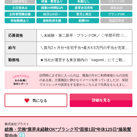
経験者限定
研修・教育あり
転勤なし
リモートOK
土日祝休み
残業20時間以内
産育休活用有
服装自由
女性管理職在籍
休日120日～
育児と両立
ブランクOK
時短勤務あり
資格取得支援
副業OK
国認定取得
応募資格
＼未経験・第二新卒・ブランクOK／ ◇学歴不問 ◇普
通自動車免許(AT限定可)をお持ちの方 【こんな方はぜ
ひご応募ください】 ◎未経験から資格取得し、スキ
給与
＼賞与2ヶ月分+住宅手当+最大4.5万円の手当が充実！
ルを身に付けたい ◎ワークライフバランスよく働き
／ ★月給24万5000円～27万円＋賞与年2回＋各種手
たい ◎安定して長く働きたい
当 ※上記月給に固定残業代（月3万2184円～/16h）含
勤務地
★当社が運営する東京都内の「nagomi」にてご勤務
む。超過した場合は別途追加支給 ※居住支援手当（勤
いただきます！ 本社：東京都豊島区南池袋2-16-4 SK
続5年目まで月20,000円／それ以降月10,000円）を含
ビル3階 ◆千川店：東京都豊島区千川1-9-12 ◆椎名町
む ※試用期間6ヵ月（期間中の雇用形態・待遇の差異
訪問時にまず目に入ったのは、職員の方やご利用者様たちの活気
店：東京都豊島区長崎1-11-11 ◆光が丘店：東京都練
のある姿。介護施設に静かなイメージを持っていましたが、笑顔
はありません） ★充実の各種手当 ・資格等級手当
馬区田柄3-16-19 ◆徳丸店：東京都板橋区徳丸1-26-
でストレッチや談笑をする姿からこちらまで元気をもらえまし
（月5,000～20,000円）※社会福祉主事／介護福祉士
14 ◆井荻店：東京都練馬区南田中4-1-18 ◆西東京
た。そんな同社では未経験者が多く、お互いに協力し合うフラッ
など ・勤続等級手当（月2,500～25,000円）※2年目
店：東京都西東京市北町5丁目4番30号 ◆成城店：東
トな風土があるんだとか。実際に職員同士アイコンタクトや声の
から ・時間外手当（超過分）
京都世田谷区砧5-1-18 ◆豪徳寺店：東京都世田谷区
掛け合いで連携を取ってる姿が見られ、チームワークの強さを実
詳細を見る
気になる
感。新人の方も安心して始められる環境だと思いました！
豪徳寺1-6-9 ◆西調布店：東京都調布市下石原2-20-2
◆西府中店：東京都府中市西原町2-21-1 ◆笹塚店：
東京都中野区南台4-52-1 ◆目黒中央店：東京都目黒
区中央町1-19-14 Medith学芸大学1階 ◆森下店：東京
株式会社ブラスト
都江東区森下5-12-6 ※勤務地はご自宅からの距離など
総務・労務*業界未経験OK*ブランク可*面接1回*年休125日*服装髪
も考慮し、相談の上で決定します ※新規出店に伴う店
型自由