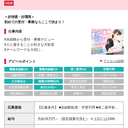
＜好待遇・好環境＞
初めての受付・事務ならここで決まり！
仕事内容
#未経験から受付・事務デビュー
#人と接することが好きな方歓迎
#チームワークを大切に
患者様を笑顔でお迎えし、スタッフを支える受付・事
アピールポイント
アイコンの説明
務として活躍しませんか。
職種未経験OK
業種未経験OK
第二新卒OK
学歴不問
経験者限定
研修・教育あり
転勤なし
リモートOK
土日祝休み
残業20時間以内
産育休活用有
服装自由
女性管理職在籍
休日120日～
育児と両立
ブランクOK
時短勤務あり
資格取得支援
副業OK
国認定取得
応募資格
【応募条件】 ■未経験歓迎・学歴不問 ■第二新卒歓迎
歓迎 ■基本的なPC操作（文字入力・メールなど）が
できる方 【こんなにぴったりの仕事！】 経験や知識
給与
月給28万円～（固定残業代含む） ※上記には20時間
よりも、人柄を大切にした採用を行っています。患者
当たり（▲万円～）の固定残業代が含まれます ※上記
様の気持ちに寄り添った対応ができる方、笑顔でコミ