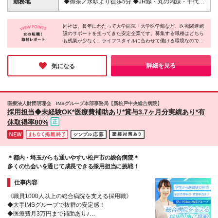
勤務地
◆御茶ノ水駅より徒歩5分 ◆JR線・丸の内線・千代田
たい 【契約社員について】 ・契約の更新 有（入社後
用期間2ヶ月（期間中の条件に変更はありません）
線など複数路線使える 【勤務地】 順天堂大学医学部
3ヶ月単位／2年目以降1年単位） ・更新上限回数の上
附属順天堂医院｜東京都文京区本郷3-1-3 ※(変更の範
限無し
同社は、長年にわたって大学病院・大学医学部など、医療関連施
囲)上記を除く当社関連勤務地
設のサポートを担ってきた安定企業です。募集する職種はどちら
も残業が少なく、ライフスタイルに合わせて働ける環境なので、
「腰を据えて長く働きたい」とお考えの方にはピッタリだと思い
ました。そんな環境もあってか、スタッフには長年勤めている方
も多いんだとか。医療の現場で、人の役に立てるやりがいも感じ
詳細を見る
気になる
ながら、ぜひ安定したキャリアを築いてみてください。
医療法人財団明理会 IMSグループ本部事務局【新松戸中央総合病院】
採用担当◆未経験OK*医療費補助あり*賞与3.7ヶ月分実績あり*有
休取得率80%
＊都内・埼玉からも通いやすい松戸市の総合病院＊
多くの出会いを通じて成長できる採用担当に挑戦！
仕事内容
《職員1000人以上の総合病院を支える採用職》
◆大手IMSグループで抜群の安定感！
◆医療費月3万円まで補助あり♪