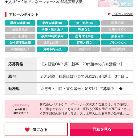
★入社1〜2年でマネージャーへの昇格実績多数
★完全週休2日制＋特別有給休暇(年12日)あり
アピールポイント
アイコンの説明
職種未経験OK
業種未経験OK
第二新卒OK
学歴不問
経験者限定
研修・教育あり
転勤なし
リモートOK
土日祝休み
残業20時間以内
産育休活用有
服装自由
女性管理職在籍
休日120日～
育児と両立
ブランクOK
時短勤務あり
資格取得支援
副業OK
国認定取得
応募資格
【未経験OK！第二新卒・20代後半の方も活躍中】 ●
大卒以上 ●基本的なPC操作ができる方（PC入力がで
きればOK！） ▽こんな方にピッタリです！ ★誰かを
給与
☆未経験・残業ほぼゼロで月給29万円以上！3年目で
サポートすることにやりがいを感じる方 ★ルーティ
年収455万円の実績あり！ ☆入社1年で年収60万円以
ンワークだけでなく、新しいことにも挑戦したい方
上UPなどの実績も多数！ 月給29万円〜34万円（一律
勤務地
☆与野・川口・東久留米・足立区にて募集中！ ◆埼
★頑張りを正当に評価され、しっかり収入を得たい方
手当を含む）＋各種手当＋賞与年2回 ※月給には固定
玉・東京の各施設での勤務となります ※ご希望やお住
残業代（34,290円～64,710円／18.6時間〜32.6時間
まいをもとに決定します ▽本社住所 埼玉県さいたま
分／超過分は別途支給）および一律の処遇改善加算手
株式会社ベストケア・パートナーズの大きな魅力は、その徹底し
市南区鹿手袋4-4-1 ※(変更の範囲)上記を除く当社関連
た「働きやすさ」にあります。事務も介護も月給29万円以上とい
当を含みます ※土曜日または日曜日を固定休として希
勤務地
う業界屈指の高待遇に加え、スマホ導入による事務の効率化、有
望される場合、採用時に所定の給与条件より-1万円の
給年間22日付与など、スタッフが心身ともにゆとりを持てる環境
金額でのオファーとなります。連休は相談可能です
が整備されています。長く安定して活躍したい方に、自信を持っ
が、土日固定は原則できません ※試用・研修期間6～
ておすすめできる企業です♪
詳細を見る
気になる
6.5ヶ月あり（入社時期により変動）。期間中は月給
27.5万円（固定残業代（25,870円／14.4時間分・超過