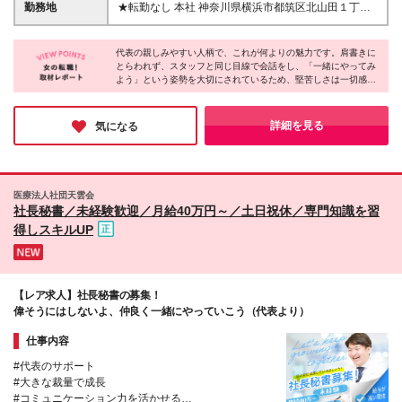
を超過する分は別途支給 【年収例】 年収例364万円
勤務地
★転勤なし 本社 神奈川県横浜市都筑区北山田１丁目
ュニケーションを取れる方、周囲と協力しながら仕事
(入社1年目/月給28万円＋賞与)
９番３号 ＥＫＩＮＩＷＡ ＫＩＴＡＹＡＭＡＴＡ２
を進められる方を歓迎します。また、分からないこと
階
をそのままにせず、素直に相談・確認しながら成長し
代表の親しみやすい人柄で、これが何よりの魅力です。肩書きに
ていける方であれば、未経験からでも安心して活躍で
とらわれず、スタッフと同じ目線で会話をし、「一緒にやってみ
よう」という姿勢を大切にされているため、堅苦しさは一切感じ
きる環境です！
ません。実際に人柄を重視した採用を続けていることもあり、職
場全体に穏やかで協力し合う雰囲気が根付いているとのこと。
「人間関係の良い職場で長く働きたい」という方に、ぜひ注目し
詳細を見る
気になる
ていただきたい法人だと感じました。
医療法人社団天雲会
社長秘書／未経験歓迎／月給40万円～／土日祝休／専門知識を習
得しスキルUP
【レア求人】社長秘書の募集！
偉そうにはしないよ、仲良く一緒にやっていこう（代表より）
仕事内容
#代表のサポート
#大きな裁量で成長
#コミュニケーション力を活かせる