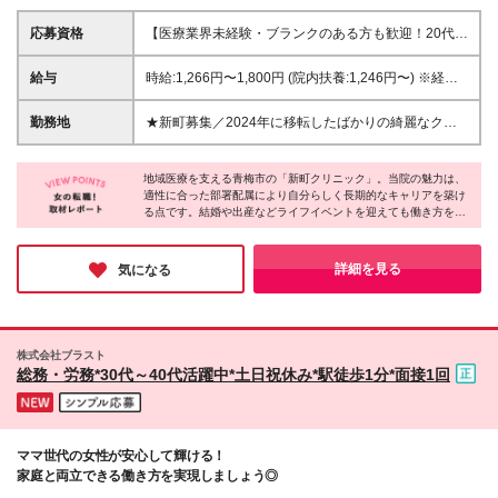
応募資格
【医療業界未経験・ブランクのある方も歓迎！20代・
30代・40代活躍中】 ●基本的なPCスキル(Word、
Excelの入力ができればOK) ※学歴不問 …＊こんな方
給与
時給:1,266円〜1,800円 (院内扶養:1,246円〜) ※経
も大歓迎＊… ★メリハリをつけてしっかり働き、キ
験・スキル・配属部署(予約・請求など)に応じて加
ャリアを築きたい方 ★チームで協力しながら目標に
算・異なります ※残業代は別途全額支給します ※試用
勤務地
★新町募集／2024年に移転したばかりの綺麗なクリ
向かって取り組める方 ★自分で考えて自発的に行動
期間3ヶ月中の待遇の差異はございません
ニックで働けます！ ★マイカー通勤OK(駐車場料金無
できる方
料) 東京都青梅市新町3-56-1 ┗JR青梅線「小作駅」よ
地域医療を支える青梅市の「新町クリニック」。当院の魅力は、
り徒歩7分 ┗圏央道「青梅インター」から車で5分
適性に合った部署配属により自分らしく長期的なキャリアを築け
※(変更の範囲)上記を除く当社関連勤務地
る点です。結婚や出産などライフイベントを迎えても働き方を柔
軟に調整できるため、キャリアを諦める必要はありません。実際
に家庭と両立しながら活躍する先輩スタッフも多数。「家族との
時間を大切にしながら、ずっと働き続けたい」そんなあなたの想
詳細を見る
気になる
いに、全力で応えてくれる環境です。
株式会社ブラスト
総務・労務*30代～40代活躍中*土日祝休み*駅徒歩1分*面接1回
ママ世代の女性が安心して輝ける！
家庭と両立できる働き方を実現しましょう◎