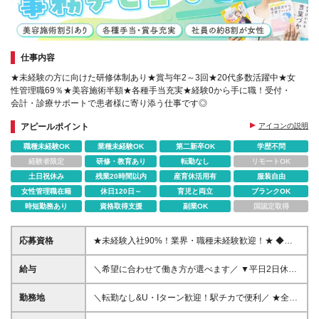
仕事内容
★未経験の方に向けた研修体制あり★賞与年2～3回★20代多数活躍中★女
性管理職69％★美容施術半額★各種手当充実★経験0から手に職！受付・
会計・診療サポートで患者様に寄り添う仕事です◎
アピールポイント
アイコンの説明
職種未経験OK
業種未経験OK
第二新卒OK
学歴不問
経験者限定
研修・教育あり
転勤なし
リモートOK
土日祝休み
残業20時間以内
産育休活用有
服装自由
女性管理職在籍
休日120日～
育児と両立
ブランクOK
時短勤務あり
資格取得支援
副業OK
国認定取得
応募資格
★未経験入社90%！業界・職種未経験歓迎！★ ◆第
二新卒・ブランクのある方もOK ◆学歴不問 ◆1年以
上の社会人経験をお持ちの方 ●医療業界や事務の経験
給与
＼希望に合わせて働き方が選べます／ ▼平日2日休み
は一切不要です！ ●PCでの文字入力や、接客・販売
月給25万円以上 ┗想定月収31万5,200円～（平均残業
などのご経験があれば活かせますが、必須条件ではあ
15H＋手当込） ▼平日+日曜休み 月給23万円以上（一
勤務地
＼転勤なし&U・Iターン歓迎！駅チカで便利／ ★全国
りません。 ＜人柄を最優先した採用＞ 来院される患
律諸手当を含む） ┗想定月収29万3,000円～（平均残
エリアでの募集 ★駅から徒歩数分の好アクセス ≪北
者様の不安を和らげ、安心していただくことが私たち