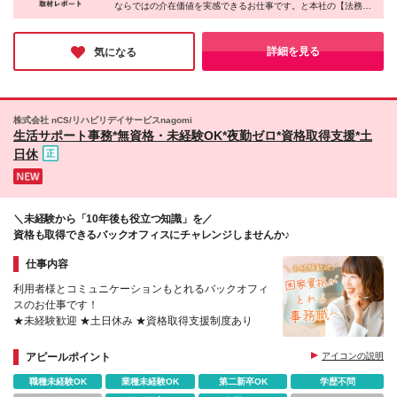
ならではの介在価値を実感できるお仕事です。と本社の【法務事
務】ではワークライフバランスを大事にしながら、温かい人間関
係が広がる職場でバックオフィスデビューができる環境。福祉の
世界で新しいキャリアを築きたい方にピッタリですよ♪
詳細を見る
気になる
株式会社 nCS/リハビリデイサービスnagomi
生活サポート事務*無資格・未経験OK*夜勤ゼロ*資格取得支援*土
日休
＼未経験から「10年後も役立つ知識」を／
資格も取得できるバックオフィスにチャレンジしませんか♪
仕事内容
利用者様とコミュニケーションもとれるバックオフィ
スのお仕事です！
★未経験歓迎 ★土日休み ★資格取得支援制度あり
アピールポイント
アイコンの説明
職種未経験OK
業種未経験OK
第二新卒OK
学歴不問