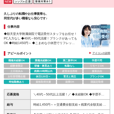
キューズモール医院 ※転居を伴う転勤はありません
手当 15,000円（規定あり）※土日両方ご出勤の固定
※（変更の範囲）上記を除く変更はなし （※）のク
シフトの場合 ◎交通費上限2万円まで支給 ※相談可 ■
リニックは診療20時まで。その他は診療19時までと
賞与：年2回 ＊ 初年度は入職時期や貢献度に応じて支
久しぶりの転職やお仕事復帰も、
なり、給与が異なります 町田東急ツインズ医院の
給 ＊ 昨年実績 2ヶ月／年 ■ 昇給：年1回（実績・医院
同世代が多い職場なら安心です♪
み、診療19時半までとなります
業績による）
仕事内容
◆順天堂大学附属病院で電話受付スタッフをお任せ！
PC入力なし ◆40代～60代活躍！ブランクがあっても
OK ◆時給1450円～ ◆こまめな小休憩でリフレッシ
ュできる ◆丁寧なOJTでサポート
アピールポイント
アイコンの説明
職種未経験OK
業種未経験OK
第二新卒OK
学歴不問
経験者限定
研修・教育あり
転勤なし
リモートOK
土日祝休み
残業20時間以内
産育休活用有
服装自由
女性管理職在籍
休日120日～
育児と両立
ブランクOK
時短勤務あり
資格取得支援
副業OK
国認定取得
応募資格
＼40代～50代以上活躍！／ ◆未経験OK ◆学歴不問
◆アルバイト・パート／ブランク／育児中の方もOK
‥‥このような方にオススメです！‥‥ ＊医療業界に貢
給与
時給1,450円～＋交通費全額支給＋残業代全額支給 ＊
献できる仕事がしたい ＊スピードを重視してサクサ
遅番シフトの場合は、プラスで手当を支給いたします
クと業務を進めたい ＊落ち着いた環境で長く活躍し
※給与は経験や能力を考慮の上、決定いたします ※試