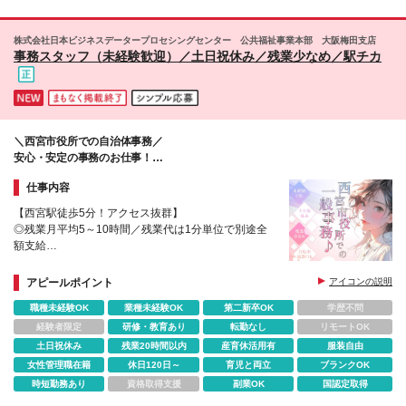
株式会社日本ビジネスデータープロセシングセンター 公共福祉事業本部 大阪梅田支店
事務スタッフ（未経験歓迎）／土日祝休み／残業少なめ／駅チカ
＼西宮市役所での自治体事務／
安心・安定の事務のお仕事！
家族との時間も大切にできます♪
仕事内容
【西宮駅徒歩5分！アクセス抜群】
◎残業月平均5～10時間／残業代は1分単位で別途全
額支給
◎女性の産育休取得・復職実績あり！
◎転勤なし！地域限定の募集です。
アピールポイント
アイコンの説明
◎総合職などへのキャリアアップも目指せる♪
職種未経験OK
業種未経験OK
第二新卒OK
学歴不問
経験者限定
研修・教育あり
転勤なし
リモートOK
土日祝休み
残業20時間以内
産育休活用有
服装自由
女性管理職在籍
休日120日～
育児と両立
ブランクOK
時短勤務あり
資格取得支援
副業OK
国認定取得