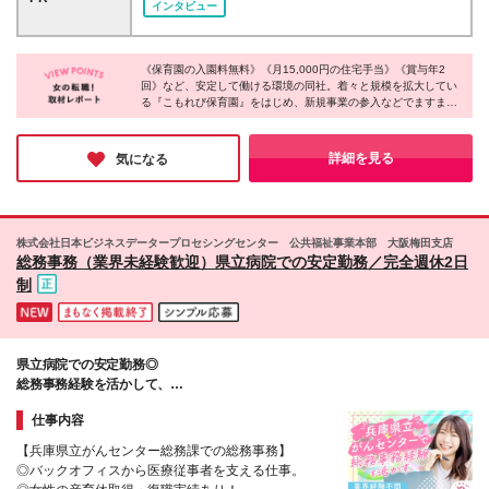
インタビュー
定あり） ・資格手当 【昇給・賞与】 ・昇給年1回
（社内規定に準じる） ・賞与年2回（6月・12月）
《保育園の入園料無料》《月15,000円の住宅手当》《賞与年2
回》など、安定して働ける環境の同社。着々と規模を拡大してい
る『こもれび保育園』をはじめ、新規事業の参入などでますます
盛り上がりを見せています。社員全体のモチベーションも高まっ
ており、社員同士の雰囲気の良さも成長に繋がっているのではな
いでしょうか！コミュニケーションを大切にしながら、あなたら
詳細を見る
気になる
しさを活かして成長したい方は要チェックです♪
株式会社日本ビジネスデータープロセシングセンター 公共福祉事業本部 大阪梅田支店
総務事務（業界未経験歓迎）県立病院での安定勤務／完全週休2日
制
県立病院での安定勤務◎
総務事務経験を活かして、
地域の医療に貢献！
仕事内容
【兵庫県立がんセンター総務課での総務事務】
◎バックオフィスから医療従事者を支える仕事。