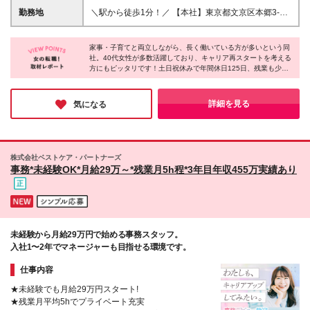
ありません。）
勤務地
＼駅から徒歩1分！／ 【本社】東京都文京区本郷3-
34-3 本郷第一ビル5階 (変更の範囲)上記を除く当社
関連勤務地
家事・子育てと両立しながら、長く働いている方が多いという同
社。40代女性が多数活躍しており、キャリア再スタートを考える
方にもピッタリです！土日祝休みで年間休日125日、残業も少な
め、実働7時間という働き方なら、ライフバランスを崩さずに仕
事に取り組めるでしょう。全国40拠点のクリニックを支える重要
な仕事で、眠っていたスキルを再び輝かせるチャンス。医療業界
詳細を見る
気になる
未経験でも安心の職場環境だと感じました！
株式会社ベストケア・パートナーズ
事務*未経験OK*月給29万～*残業月5h程*3年目年収455万実績あり
未経験から月給29万円で始める事務スタッフ。
入社1〜2年でマネージャーも目指せる環境です。
仕事内容
★未経験でも月給29万円スタート!
★残業月平均5hでプライベート充実