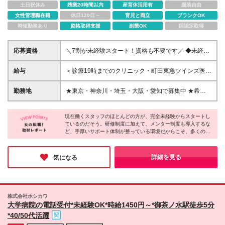
土日祝休み
残業20時間以内
産育休活用有
服装自由
女性管理職在籍
休日120日～
育児と両立
ブランクOK
時短勤務あり
資格取得支援
副業OK
国認定取得
応募資格
＼7割が未経験スタート！資格も不要です／ ◆未経
験・ブランク・第二新卒歓迎！ ◆基本的なPC操作が
できる方（簡単な操作ができればOKです！） ◆学歴
給与
＜診療19時までのクリニック・町田東急ツインズ医院
不問 一つひとつ丁寧に教えるので、「初めてでも安
＞ ■完全週休2日制 月給25万円～35万円（固定残業
心」と好評！ 経験者・ブランク明けの方ももちろん
代：20h分/32,400円～・精皆勤手当10,000円を含
勤務地
★東京・神奈川・埼玉・大阪・愛知で募集中 ★希望
大歓迎です◎ ＊＊契約期間について＊＊ ・契約更
む） ■週休3日制 月給20万1000円～30万円（固定残
の勤務地に配属 ◆東京 ・アトレヴィ田端医院 ・アト
新 有（満了時に判断） ・更新上限 無 ★有期雇用
業代：16h分/25,800円～・精皆勤手当8,000円を含
レヴィ巣鴨医院 ・上野マルイ医院（※） ・新宿アオ
契約期間であっても給与は同額、 各種保険にも加入
む） ＜診療20時までのクリニック＞ ■完全週休2日制
現在働くスタッフのほとんどの方が、完全未経験からスタートし
キビル医院（※） ・イオン西新井医院 ・分倍河原
可能ですのでご安心ください。
ているのだそう。研修制度に加えて、メンター制度も導入するな
月給27万5000円～35万円（固定残業代：30h
MINANO医院 ・中野マルイ医院（※） ・新宿駅東口
ど、手厚いサポート体制が整っている環境だからこそ、多くの方
分/50,200円～・精皆勤手当10,000円を含む） ■週休3
医院 （※） ・ヨドバシ吉祥寺医院 ・町田東急ツイン
が安心して医療業界デビューを果たせているのだと感じました。
日制 月給22万1000円～30万円（固定残業代：24h
ズ医院 ・八王子オクトーレ医院 ・綾瀬駅前歯科医院
ネイル・髪色自由と、適度なオシャレを楽しめるのも魅力的なポ
分/40,000円～・精皆勤手当8,000円を含む） ☆診療
・大井町トラックス医院（※） ◆神奈川 ・シャル鶴
イント♪また、業界内でも高水準な働きやすさも兼ね備えてお
詳細を見る
気になる
時間の詳細は、勤務地の項目よりご確認ください ＊
り、将来を見据えて働きたい方には、ピッタリな環境です！
見医院 ・ボーノ相模大野医院 ・ららぽーと海老名医
給与は経験・能力を考慮して決定 ＊ 試用期間3ヶ月、
院 ・ウィングキッチン京急川崎医院 ・横浜駅前医院
給与変動なし（延長の場合あり） ＊ 入職後6ヶ月間は
（仮称）※2026年9月オープン予定/7月より勤務可能
有期雇用・以降は無期雇用契約 ※固定残業手当は、残
（※） ◆埼玉 ・まるひろ南浦和医院 ・浦和パルコ医
株式会社ホシカワ
業の有無にかかわらず支給。超過分は別途法定通り支
院 ・イオンモール川口前川医院 ・大宮アルシェ医院
大学病院の電話受付*未経験OK*時給1450円～*御茶ノ水駅徒歩5分
給 ※固定残業時間は固定残業代の算出根拠を示すもの
（※） ・かわぐちキャスティ駅前デンタルクリニッ
*40/50代活躍
で、毎月の残業時間の目安ではありません。実際の残
ク ◆愛知 ・名古屋パルコ医院 ◆大阪 ・天王寺あべの
業時間は5時間程度です ＜手当も充実！＞ ◎土日出勤