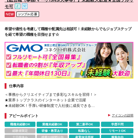
モ可
希望や適性を考慮して職種や配属先は相談可！未経験からでもジョブステップ
を経て希望の職種を目指せます☆
仕事内容
＜事務からクリエイティブまで多彩なスキルを習得！＞
★業界トップクラスのインターネット企業で活躍
★未経験OK！手厚い研修制度で入社後に成長できる
★年間休日最大130日で働きやすさも◎
アピールポイント
アイコンの説明
職種未経験OK
業種未経験OK
第二新卒OK
学歴不問
経験者限定
研修・教育あり
転勤なし
リモートOK
土日祝休み
残業20時間以内
産育休活用有
服装自由