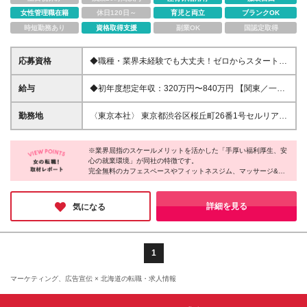
女性管理職在籍
休日120日～
育児と両立
ブランクOK
時短勤務あり
資格取得支援
副業OK
国認定取得
応募資格
◆職種・業界未経験でも大丈夫！ゼロからスタートを
応援！ ◆第二新卒の方も大歓迎！新たなチャレンジ
をサポート！ ◆主婦（夫）の方もぜひご応募くださ
給与
◆初年度想定年収：320万円〜840万円 【関東／一都
い！柔軟な働き方が可能！ ◆学歴・職歴一切不問！
三県】月給24万円〜70万円 【関西・東海地方】月給
あなたのやる気を重視します！ ◆全国47都道府県ど
23万円〜65万円 【その他の地方等】月給22万円〜60
勤務地
〈東京本社〉 東京都渋谷区桜丘町26番1号セルリアン
こからでもOK！あなたのライフスタイルに合わせて
万円 ※ご経験・スキル・前職給与などを考慮の上決定
タワー7階（最寄駅：渋谷駅徒歩5分） 〈大阪ブラン
働ける！
いたします。 ◉固定残業代制（固定残業代10,000円
チ〉 大阪府大阪市北区大深町3-1 グランフロント大阪
含） 固定残業代は7時間分・時間超過分は追加支給 ≪
※業界屈指のスケールメリットを活かした「手厚い福利厚生、安
タワーB23階 〈札幌ブランチ〉 北海道中央区北2条西
心の就業環境」が同社の特徴です。
月給例≫ ・月給54万円（29歳／入社3年目） ・月給
3丁目1 敷島ビル5階 〈福岡ブランチ〉 福岡県福岡市
完全無料のカフェスペースやフィットネスジム、マッサージ&お
38万円（26歳／入社2年目） ・月給28万円（24歳／
中央区天神2丁目7番21号 天神プライム 〈仙台ブラン
ひるねスペースなどがあり、パパさん・ママさんが利用できる託
入社1年目） ※試用期間は6ヶ月で、その間の雇用形
チ〉 宮城県仙台市青葉区本町1丁目1番1号 アジュー
児所も用意されています。
態は契約社員です。そのほかの条件に変更はありませ
ル仙台15階 日本全国47都道府県で勤務可能 ＜フルリ
お休みに関しては年間休日は最大130日で、5日以上の連続休暇も
詳細を見る
気になる
ん。
取得OK。
モート勤務も可能＞ 職種・経験・スキルを考慮して
「安心して働きながら、スキルもキャリアも高めたい」という方
フルリモート勤務も歓迎！ ※職種・経験・スキルが満
には最良の環境がここにあります！
たない方はジョブステップを経て一定の基準を満たし
た後にフルリモート可能となります。 ＜ご自宅の近
1
くでの勤務も可能＞ 就業場所は事業所や提携企業含
め日本全国47都道府県にありますので、地方の方でも
マーケティング、広告宣伝 × 北海道の転職・求人情報
ご自宅から近くでの勤務も可能です。