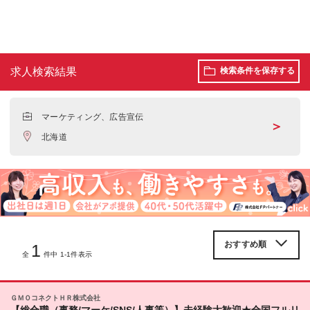
求人検索結果
検索条件を保存する
マーケティング、広告宣伝
＞
北海道
1
全
件中 1-1件表示
ＧＭＯコネクトＨＲ株式会社
【総合職（事務/マーケ/SNS/人事等）】未経験大歓迎★全国フルリ