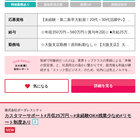
時短勤務あり
資格取得支援
副業OK
国認定取得
応募資格
【未経験・第二新卒大歓迎！20代～30代活躍中♪】 ●
明るくコミュニケーションが取れる方歓迎！（人柄・
ポテンシャル重視！） ※学歴やこれまでの経験、専門
給与
☆年収350万円～560万円☆賞与年2回☆ ■月給25万円
的なPCスキル、電話応対経験は一切不問です！ ＼こ
～40万円 ※これまでの経験やスキルを考慮して決定
んな方にピッタリです！／ ★厳しい売上ノルマから
します。 ※試用期間中（3ヶ月）の待遇に差異はござ
勤務地
☆大阪支店勤務！原則転勤なし☆ 【大阪支店】 大阪
卒業し、心にゆとりを持って働きたい方 ★接客・販
いません。 ※上記金額には固定残業代20時間分（3万
府大阪市中央区南本町1-3-9 サンコービル7F ※(変更
売や営業の経験を活かして、オフィスワークデビュー
3899～5万4238円）が含まれ、超過分は別途支給し
の範囲)上記を除く当社関連勤務地
したい方 ★産休・育休など、将来のライフイベント
ます。
取材で印象的だったのは、業界トップクラスの実績による「本物
と両立しながら長く活躍したい方 ★個人の成績より
の安定感」と、社員同士の温かい繋がりです。販売後も利益が継
続する「ストック型ビジネス」のため、社内には売上ノルマを争
も、チームワークや協調性を大切にできる方
うギスギスした空気がなく、その心のゆとりが、穏やかな人間関
係や産休・育休復帰率ほぼ100%という働きやすさに直結してい
ると感じました。自分らしく自然体で、長く安心してキャリアを
詳細を見る
気になる
築きたい方に自信を持っておすすめできる企業です！
株式会社ボーダレスシティ
カスタマーサポート#月収25万円～#未経験OK#残業少なめ#リモ
ート制度あり