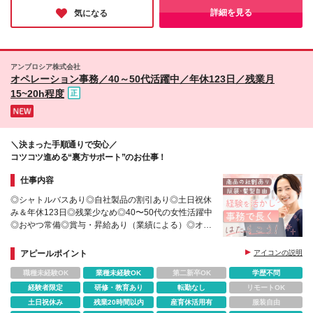
人での訪問もある ◇訪問できるようサポートしてい
司・部下に関係なくフランクに会話をしているそうで、人とのコ
詳細を見る
気になる
ミュニケーションが好きな方にぜひ検討いただきたい企業です。
きますので、 ゆくゆくは訪問先やスケジュールを
ご自身で調整することも可能です◎ 〒545-0021 ＜
阿倍野営業所＞ 大阪府大阪市阿倍野区阪南町3-25-4
※(変更の範囲)上記を除く当社関連勤務地
アンブロシア株式会社
オペレーション事務／40～50代活躍中／年休123日／残業月
15~20h程度
＼決まった手順通りで安心／
コツコツ進める“裏方サポート”のお仕事！
仕事内容
◎シャトルバスあり◎自社製品の割引あり◎土日祝休
み＆年休123日◎残業少なめ◎40〜50代の女性活躍中
◎おやつ常備◎賞与・昇給あり（業績による）◎オプ
ション検診も全額会社負担！
アピールポイント
アイコンの説明
職種未経験OK
業種未経験OK
第二新卒OK
学歴不問
経験者限定
研修・教育あり
転勤なし
リモートOK
土日祝休み
残業20時間以内
産育休活用有
服装自由