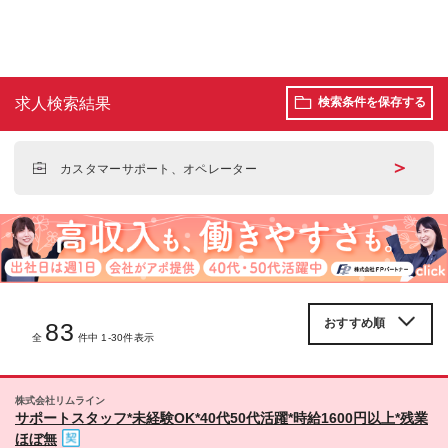
求人検索結果
検索条件を保存する
＞
カスタマーサポート、オペレーター
83
全
件中 1-30件表示
株式会社リムライン
サポートスタッフ*未経験OK*40代50代活躍*時給1600円以上*残業
ほぼ無