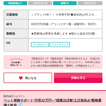
時短勤務あり
資格取得支援
副業OK
国認定取得
応募資格
＜ブランクOK！＞ ※学歴不問 ◆基本的なPCスキルを
お持ちの方 └タイピングができればOKです！ ～こん
な方に向いています！～ ◎「人と話すことが好き」
給与
400万円/39歳（アドバイザー職・経験5年） 500万
を活かせるお仕事をお探しの方 ◎平日の日中の時間
円/42歳（チーフ職・経験1年） 550万円/51歳（マネ
を有意義に過ごしたい方 ◎ブランクがあっても始め
ージャー職・経験4年） ＜上記は年収例です＞ ＝＝＝
勤務地
★勤務地は希望を考慮します ★駅から徒歩10分圏内
られるお仕事をお探しの方
＝＝＝＝＝＝＝＝＝＝＝＝＝ ＜初年度の想定年収：
■新宿オフィス └東京都新宿区西新宿 ■丸の内オフィ
350万～430万円※週5日勤務＞ ★光が丘センターは
ス └東京都千代田区丸の内2丁目2-3 ■光が丘オフィス
PR
インタビュー
フォトクリップ
380万円～430万円 ◆時給1,750円～2,380円（※18時
└東京都練馬区 ■池袋オフィス └東京都豊島区 (変更の
以降は時給2,250円以上） └光が丘：時給1,900円以上
範囲)上記を除く当社関連勤務地
丸の内：時給2,000円以上（丸の内は18時以降の時
給アップはありません） ※経験・年齢・能力を考慮の
【残業ほぼナシ】【服装自由】【有給消化95％】など、社員がゆ
とりを持って働ける環境が整っているリムライン。1946年に設立
うえ決定いたします ※座学研修中（20日間）は時給
された独立系総合保険調査会社「審調社」の関連会社として、景
1,320円（※丸の内：時給1,500円） ⇒座学研修時間
気に左右されにくい経営基盤が整っているそうです。現在、3種
は日によって異なります。（平日のみ） [1]9:00～
類のオペレーションスタッフのポジションを募集しており、それ
17:00 [2]12:00～21:00 [3]13:00～21:00 ※OJT研修期
ぞれ魅力的な仕事内容のため、あなたが興味のある分野があれば
詳細を見る
気になる
間は下記の給与となります。 新宿・池袋：9:00-
ぜひご応募ください！
18:00/時給1,550円（18時以降/時給1,940円） 光が
丘：9:00-18:00/時給1,700円（18時以降/時給2,130
円） 丸の内：11:00-19:00/時給1,770円（18時以降
株式会社リムライン
のUPはありません） ★入社後は3ヶ月の契約/その後
ペット保険サポート*月収32万円～*残業ほぼ無*土日祝休み*動物看
は基本的には1年ごとの契約更新 ★1年ごとの評価制
護士歓迎
度（昇給）あり