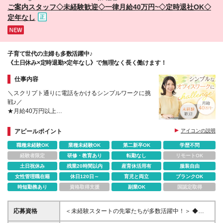
ご案内スタッフ◇未経験歓迎◇一律月給40万円~◇定時退社OK◇
定年なし
子育て世代の主婦も多数活躍中♪
《土日休み×定時退勤×定年なし》で無理なく長く働けます！
仕事内容
＼スクリプト通りに電話をかけるシンプルワークに挑
戦♪／
★月給40万円以上
★経験・スキルは一切不問
★残業ほぼなし・土日祝休み
アピールポイント
アイコンの説明
★定年なし！30代～60代が多数活躍中
職種未経験OK
業種未経験OK
第二新卒OK
学歴不問
経験者限定
研修・教育あり
転勤なし
リモートOK
土日祝休み
残業20時間以内
産育休活用有
服装自由
女性管理職在籍
休日120日～
育児と両立
ブランクOK
時短勤務あり
資格取得支援
副業OK
国認定取得
応募資格
＜未経験スタートの先輩たちが多数活躍中！＞ ◆学
歴不問 ◆業種・職種未経験者歓迎 ★第二新卒や社会