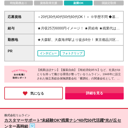
時短勤務あり
資格取得支援
副業OK
国認定取得
応募資格
＜20代30代40代50代60代OK！＞ ※学歴不問 ◆基本
的なPC操作(Excelやクライアントシステムへの入力
等) ★保険の知識などは一切問いません！ 難しい専門
給与
★月収25万6000円イメージ！ ★昇給有 ★残業代は30
的なジャッジは保険会社が行います。このお仕事をす
分単位で全額支給 ★交通費は全額支給 時給1600円～
る上で必要な知識などは入社後にイチから学んでいけ
（18時以降は時給2000円） ※経験やスキルを考慮し
勤務地
★大森駅、大森海岸駅より徒歩8分！ 東京都品川区南
ばOKです◎ ＼こんな方にピッタリなお仕事です／ ○
て決定します
大井6-3-7 スリージェ南大井ビル
コツコツした確認作業が得意な方 ○基準に沿って判断
PR
する仕事に抵抗が無い方 ○細かい作業でも丁寧に進め
インタビュー
フォトクリップ
られる方
【残業ほぼナシ】【服装自由】【有給消化95％】など、社員がゆ
とりを持って働ける環境が整っているリムライン。1946年に設立
された独立系総合保険調査会社「審調社」の関連会社として、景
気に左右されにくい経営基盤が整っているそうです。現在、3種
類のオペレーションスタッフのポジションを募集しており、それ
ぞれ魅力的な仕事内容のため、あなたが興味のある分野があれば
詳細を見る
気になる
ぜひご応募ください！
株式会社リムライン
カスタマーサポート*未経験OK*残業ナシ*40代50代活躍*光が丘セ
ンター高時給