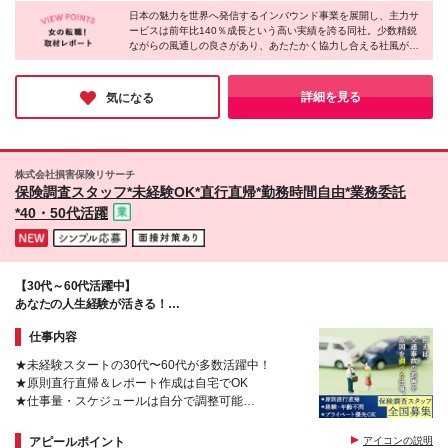
駅周辺には、美味しいご飯屋さんがたくさん！ 社員
日本の魅力を世界へ発信するインバウンド事業を展開し、主力サ
同士でランチに行くこともあります♪ *＼駅チカ＆交通
ービスは前年比140％成長という高い実績を誇る同社。少数精鋭
アクセス抜群！／* JR中央線・都営三田線「水道橋」
ながらの風通しの良さがあり、あたたかく協力し合える社風が魅
駅各徒歩4分 半蔵門線・東西線・都営三田線「九段
力です。有給消化率は8〜9割と非常に高く、チームで業務を把
下」駅各徒歩7分 半蔵門線・都営三田線・都営新宿線
握・支え合う体制が整っているからこそ、私生活や家庭と両立し
「神保町」駅各徒歩7分 (変更の範囲)上記を除く当社
ながら働ける環境が魅力。仕事に集中しながらも、無理なく続け
詳細を見る
気になる
られる、そんな働き方が叶えられるはずです◎
関連勤務地
株式会社損害保険リサーチ
保険調査スタッフ*未経験OK*直行直帰*勤務時間自由*業務委託
*40・50代活躍
【30代～60代活躍中】
あなたの人生経験が活きる！
スケジュールも収入も自分次第の新しい働き方◎
仕事内容
★未経験スタートの30代〜60代が多数活躍中！
★原則直行直帰＆レポート作成は自宅でOK
★仕事量・スケジュールは自分で調整可能
★契約後の手厚い講習とインストラクターの同行サポ
ートあり
アピールポイント
アイコンの説明