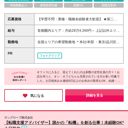
時短勤務あり
資格取得支援
副業OK
国認定取得
応募資格
【学歴不問・業種・職種未経験者大歓迎】 ★第二新
卒・初めての正社員・社会人も歓迎です♪ 「社会の役
に立つ仕事がしたい」 「人の悩みを解決するお仕事
給与
首都圏内エリア：月給28万4,340円～ 上記以外エリ
がしたい」 「保育業界や子どもたちの未来に貢献し
ア：月給27万0,840円～ ※上記に加え、業績賞与年2
たい」 そんな想いをお持ちの方は大歓迎です◎
回やインセンティブなどの制度も御座います。 ※月給
勤務地
全国エリアの希望勤務地 ＊本社/本部 ・東京/品川区大
には固定残業代含む(6万9,400円～/45時間分)超過分
崎 ・大阪/大阪市北区太融寺町 *第二支社 ・東京/新宿
は別途支給 ※6ヶ月の試用期間があります。条件面の
区西新宿 ・横浜/横浜市神奈川区 ・船橋/船橋市本町
PR
フォトクリップ
変更はありません。 ☆充実した賞与やインセンティ
・大阪/大阪市北区 ・福岡/福岡市博多区 *支社 [北海道/
ブでプライベートも充実☆ 女性・男性・未経験問わ
東北] ・札幌/札幌市北区 ・盛岡/盛岡市盛岡駅前通 ・
ず配属部署により賞与やインセンティブがもらえま
仙台/仙台市青葉区 ・郡山/郡山市清水台 [北関東] ・水
す。 自分へのご褒美や友人とのおしゃれなランチに
オフィスに入ると、迎えてくれたのは多数の女性社員の方々！お
戸支社/茨城県水戸市 ・高崎/群馬県高崎市 ・宇都宮/
話を伺うと、オン・オフどちらも充実されている方が多い印象で
出かけたり 家族をディナーに誘ったりとプライベー
栃木県宇都宮市 [首都圏] ・大宮/さいたま市大宮区 ・
した。土日祝休み＆連続9日以上のお休みの取得もOK、結婚・出
トも充実しています。 ☆配属に応じて入社1年目の社
船橋/船橋市本町 ・横浜/横浜市神奈川区 [北陸/甲信越]
産・育児などのライフイベントに沿った休暇制度も充実してい
員にも安心した保証制度あり☆ ・インセンティブの
・新潟/新潟市中央区 ・富山/富山市新桜町 ・金沢/金
て、プライベートの時間も大切にできることがポイントなのだそ
場合…1年間で基本給1ヶ月分 ※評価が上回った場合
沢市広岡 [東海] ・静岡/静岡市葵区 ・名古屋/名古屋市
う！今回は特に、未経験OKの募集とのことで「新しい仕事をは
詳細を見る
気になる
は評価実額を支給♪
じめたい」「長期的に活躍したい」方にはオススメです♪
中区 [関西] ・京都/京都市中京区 ・神戸/神戸市中央区
・奈良/奈良市大宮町 [中国/四国] ・高松/高松市寿町 ・
岡山/岡山市北区 ・広島/広島市中区 [九州/沖縄] ・福
岡/福岡市博多区 ・熊本/熊本市中央区 ・鹿児島/鹿児
サングローブ株式会社
島市山之口町 ・長崎/長崎市興善町 ・沖縄/那覇市 (変
【転職支援アドバイザー】誰かの「転機」を創る仕事！未経験OK*
更の範囲)上記を除く当社関連勤務地