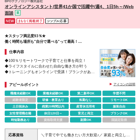
BPOテクノロジー株式会社
オンラインアシスタント/世界41か国で活躍中/週4、1日5h～/Web
面談
★スタッフ満足度93％★
働く時間も場所も"自分で選べる"って最高！
人気のヒミツは自由度の高さ→→
仕事内容
◆100％リモートワークで子育てと仕事を両立！
◆ライフスタイルに合わせた自由な働き方が叶う
◆トレーニングもオンラインで受講！ブランクがある
方も歓迎◎
◆チームで助け合うから、在宅でも安心！
アピールポイント
アイコンの説明
職種未経験OK
業種未経験OK
第二新卒OK
学歴不問
経験者限定
研修・教育あり
転勤なし
リモートOK
土日祝休み
残業20時間以内
産育休活用有
服装自由
女性管理職在籍
休日120日～
育児と両立
ブランクOK
時短勤務あり
資格取得支援
副業OK
国認定取得
応募資格
＼子育て中でも働きたい方大歓迎♪／ 家庭と両立しな