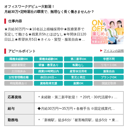
オフィスワークデビュー大歓迎！
月給30万×定時退社の環境で、無理なく長く働きませんか？
仕事内容
★月給30万円〜★10名以上積極採用中★医療業界で
安定して働ける★残業月5hとほぼなし★年間休日120
日以上★希望休月5日★ネイル・髪型・服装自由★新
橋・大阪駅チカ★生成AI積極活用中！
アピールポイント
アイコンの説明
職種未経験OK
業種未経験OK
第二新卒OK
学歴不問
経験者限定
研修・教育あり
転勤なし
リモートOK
土日祝休み
残業20時間以内
産育休活用有
服装自由
女性管理職在籍
休日120日～
育児と両立
ブランクOK
時短勤務あり
資格取得支援
副業OK
国認定取得
応募資格
＊未経験・第二新卒歓迎！ ＊20代・30代活躍中♪ ◆
職種・業界経験一切不問！ （応募に必要な資格や経
験はありません！） ◆学歴不問 ＼こんな方にピッタ
給与
◆月給30万円〜35万円＋各種手当 ※固定残業代
リです！／ ★今までの経験活かして、デスクワーク
（10h/2.15万円分）含む ※固定残業超過分は別途支給
に挑戦したい方 ★安定した月給30万円以上で働き始
いたします。 ※試用期間6ヶ月あり（試用期間中の給
勤務地
＊「新橋駅」徒歩6分/「被害梅田駅」徒歩5分 ＊東
めたい方 ★自分らしく、髪型やネイルも楽しみたい
与待遇に差異なし） ※早番・遅番ともに別途手当を支
京・大阪同時募集♪ ＊転勤はありません！ 以下クリニ