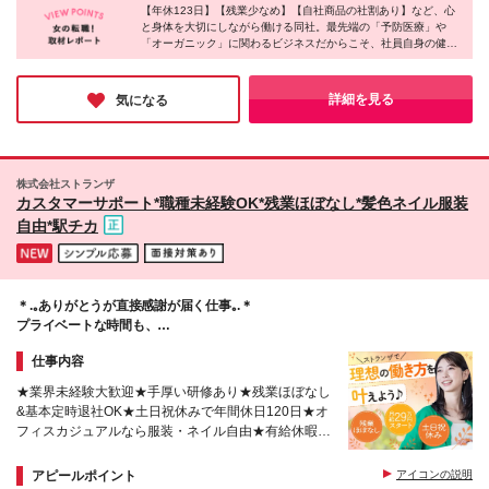
代の多い落ち着いた環境で、腰を据えて長く働きたい
6ヶ月あり（期間中の給与・待遇に差異はありませ
【年休123日】【残業少なめ】【自社商品の社割あり】など、心
方 ★現在、40代～50代の女性メンバーが中心となっ
と身体を大切にしながら働ける同社。最先端の「予防医療」や
ん）。
「オーガニック」に関わるビジネスだからこそ、社員自身の健康
て活躍中！ 子育てが一段落してもう一度しっかり働
管理も手厚くサポート。オフィスにはおやつが常備され、、不定
きたい方や、これまでの事務経験を活かして最後の転
期に農家直送の無農薬野菜や果物がサプライズで配られること
職にしたいとお考えの方を歓迎しています。
も！同世代の40～50代メンバーと和気あいあいと働ける温かい雰
詳細を見る
気になる
囲気も魅力的でした。経験者が腰を据えて働ける環境です♪
株式会社ストランザ
カスタマーサポート*職種未経験OK*残業ほぼなし*髪色ネイル服装
自由*駅チカ
＊.｡ありがとうが直接感謝が届く仕事｡.＊
プライベートな時間も、
仕事のやりがいも両方手に入れよう◎
仕事内容
★業界未経験大歓迎★手厚い研修あり★残業ほぼなし
&基本定時退社OK★土日祝休みで年間休日120日★オ
フィスカジュアルなら服装・ネイル自由★有給休暇を
取得しやすい★月給29万円スタート★年収500万円以
上も可
アピールポイント
アイコンの説明