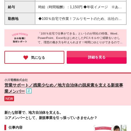
がら活躍している方が多数！ これまでのご経験をい
かして働けます！ 【具体的には】 ・1年以上の社会人
給与
時給（時間報酬）：1,150円 ◆年収イメージ ※あく
経験（職種・業界は不問） ・Officeソフトやクラウド
まで一例です 年収220万8,000円～（時間報酬1,150円
ツールを業務で使用したご経験 （PowerPointや
で1日8h×月20日×12カ月で計算） 年収110万4,000円
勤務地
◆100％自宅で作業！フルリモートのため、出社の必
Googleスプレッドシート、ファイルを複数人で共有
～（時間報酬1,150円で1日5h×月16日×12カ月で計
要はありません。 ≪本社≫ 東京都中央区銀座6-14-8
しての作業など） ・お客様や取引先とのコミュニケ
算） ※経験・スキルを考慮して時間報酬を決定します
※業務には在宅ワークのできる環境が必要です。 ≪作
ーションを行った経験 オンラインミーティングを行
※トレーニング期間中（1ヶ月程度）も時間報酬は
「100％在宅で仕事ができる」というのが同社の特徴。Word、
業をするにあたって必要な環境≫ ※スタートまでにご
いますので、Webカメラを使用し、お顔を合わせてお
PowerPoint、ExcelをはじめとしたPCスキルやご経験をいかし
1,150円です
自身のPCまたは、ご自身で手配したレンタルPC（下
て、理想の働き方を叶えられます！時間にゆとりができるので、
話しできる環境が整っている方を対象としています。
記の環境設定が可能なもの）をご用意ください。
「資格勉強などのスキルアップに時間を使えるようになった」と
＼こんな人は大歓迎！／ 下記のスキルをお持ちの方 <
■OS Windows： 11以上（Microsoft公式要件を満たす
いう方も多いのだとか。「仕事のやりがいとプライベートを両立
特化型業務>経理、労務、業務効率化、採用の経験 <
もの） Mac： 公式サポート（OSアップデート）対象
したい」そんな想いをお持ちの方にピッタリの求人だと思いまし
詳細を見る
気になる
専門スキル>HTMLやCSSの知識、デザイン制作経
た！
のもの ■推奨CPU Intel：Corei5以上/第12世代
験、Power Platformなどでの開発経験 ★学歴不問、ブ
（12000番台）以降 AMD： Ryzen5以上/5000番台以
ランクOK！
降 Apple： M1チップ以降 ※非公式な方法（レジスト
リ書き換え等）でWindows 11を導入したPCは、セキ
小川電機株式会社
ュリティリスクの観点から当社では使用できません。
営業サポート／残業少なめ／地方自治体の脱炭素を支える新規事
■周辺機器・ソフト ・セキュリティソフト ・有料の
業メンバー
Microsoft 365または、有料のMicrosoft Office（公式サ
ポートが終了していないもの） ・パソコン用のWeb
カメラ（外付け可能） ■通信環境 ・アップロード値ダ
ウンロード値共に30Mbps以上 ★すべてのやり取りを
新たな部署で、地方自治体を支える。
Web上で⾏うため、パソコンとネット環境があれば世
コアメンバーとして、新規事業を引っ張っていきませんか？
界中のどこからでも働けます！
仕事内容