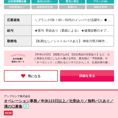
女性管理職在籍
休日120日～
育児と両立
ブランクOK
時短勤務あり
資格取得支援
副業OK
国認定取得
応募資格
＼ブランクOK！40～50代のメンバーが活躍中／ ◆学
歴不問 ◆PCを使った事務経験がある方（年数・業界
不問） └事務の職種でなくても営業で受注管理も兼任
給与
★賞与･昇給あり（業績による） ★健康診断のオプシ
していた…などでも大歓迎！ ≪こんな方は当社に合
ョン検査全額補助やウォーターサーバーありなど嬉し
ってるかも！？≫ ◎決まった仕事をコツコツこなす
い待遇あり 月給25万円～28万円＋交通費全額支給 ※
勤務地
【転勤なし／シャトルバスあり】 神奈川県川崎市高
方が得意だ ◎なるべく同年代と和気あいあいと働き
経験や能力、前職給与などを考慮し、当社規定により
津区坂戸3-2-1 かながわサイエンスパーク東棟212 (変
たい ◎どうせ働くなら自分や周りにいい影響が与え
決定いたします。 ※残業代は上記とは別に、全額支給
更の範囲)上記を除く当社関連勤務地
られる仕事が良い ◎東急線･南武線沿いに住んでいる
いたします。 ※試用期間6ヶ月あり（期間中の給与・
【年休123日】【残業少なめ】【自社商品の社割あり】など、心
事務経験者 ★現在、40代～50代の女性メンバーが中
と身体を大切にしながら働ける同社。最先端の「予防医療」や
待遇に差異はありません）。
「オーガニック」に関わるビジネスだからこそ、社員自身の健康
心となって活躍中！ 子育てが一段落してもう一度し
管理も手厚くサポート。オフィスにはおやつが常備され、、不定
っかり働きたい方や、これまでの事務経験を活かして
期に農家直送の無農薬野菜や果物がサプライズで配られること
最後の転職にしたいとお考えの方を歓迎しています。
も！同世代の40～50代メンバーと和気あいあいと働ける温かい雰
詳細を見る
気になる
囲気も魅力的でした。経験者が腰を据えて働ける環境です♪
アンブロシア株式会社
オペレーション事務／年休123日以上／社割あり／無料バスあり／
溝の口募集