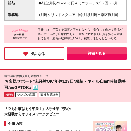
両立して仕事を続けたい方 ◎安定企業で働きたい方
給与
◆想定月収24～28万円＋ミニボーナス年2回（6月、
◎生涯役立つ知識を身につけたい方 ※契約の更新：3
12月） └時給1730円～＋ミニボーナス年2回＋交通費
ヶ月ごと（契約期間満了前に判断） ※更新上限：なし
※時給は、経験・スキルに応じて加給・優遇いたしま
勤務地
●川崎ソリッドスクエア 神奈川県川崎市幸区堀川町
す ※残業代は別途全額支給いたします ※入社後3ヵ月
580番地 └カフェやコンビニはもちろん、スポーツク
間は試用期間となります（給与・待遇に差異なし） └
ラブや郵便局、薬局、パスポートセンターなども入っ
試用期間中は時給1700円となります 《月収例》 時給
同社では、子育てや家事と両立しながら、安心して働ける環境が
た便利なビルです (変更の範囲)上記を除く当社関連勤
整っているのが印象的でした。実際にママさん社員も多く活躍さ
1730円×1日7時間×週5日勤務 ＝月収24万2200円
務地
れており、産育休取得率は100％。残業もほとんどないので、家
庭を大切にしたい方にもぴったりです。経験に合わせた丁寧な研
修があり、チームで支え合う温かい雰囲気も魅力。長く安心して
働きたい女性におすすめの職場です。
詳細を見る
気になる
株式会社保険見直し本舗グループ
お客様サポート*未経験OK*年休123日*服装・ネイル自由*時短勤務
可/ccGPTOKx
「立ち仕事はもう卒業！」大手企業で安心♪
未経験からオフィスワークデビュー！
仕事内容