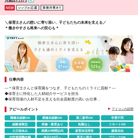
＼保育士さんの想いに寄り添い、子どもたちの未来を支える／
＊働きやすさも将来への安心も＊
仕事内容
―＊保育士さんと保育園をつなぎ、子どもたちのミライに貢献＊―
◆保育士に特化した人材紹介サービスを担当
◆保育現場の人材不足を支える社会貢献度の高いお仕事
◆やりがいだけでなく将来の安心も叶う
アピールポイント
アイコンの説明
職種未経験OK
業種未経験OK
第二新卒OK
学歴不問
経験者限定
研修・教育あり
転勤なし
リモートOK
土日祝休み
残業20時間以内
産育休活用有
服装自由
女性管理職在籍
休日120日～
育児と両立
ブランクOK