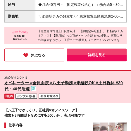
人未経験、 オフィスワークが初めての方もご応募下
給与
◆月給40万円～（固定残業代含む） ＋歩合給5～30%
さい！
＋役職手当2～20万円＋報奨金～2万円 ※上記は最低
保証額となります。 ※経験・年齢・能力等を考慮の
勤務地
＼池袋駅チカの好立地♪／ 東京都豊島区東池袋2-60-3
上、優遇いたします。 ※固定残業代は、時間外労働の
グレイスロータリービル05F (変更の範囲)上記を除く
有無に関わらず月20時間分（5.5万円）を支給。 上
当社関連勤務地
記を超える時間外労働分は追加で支給。 ※試用期間3
【完全週休2日(土日祝休み)】、【原則定時退社】、【池袋駅チカ
オフィス】【高月給】など働きやすさが詰まった同社。実際にそ
か月あり ・月給35万円（固定残業代含む）＋歩合給5
の働きやすさから、子育て中の社員もワークライフバランスを大
～30% ・固定残業代は時間外労働に関わらず月20時
事にしながら活躍しているそう！教育体制がしっかりしているの
間分（4.8万円）を支給 超過分は別途追加支給 ・業
で経験や年齢を気にせず入社できるとのことでした。安定的にし
績により期間が変動（短縮）する場合あり ・その他
っかり稼げて、プライベートとのメリハリをつけられるので、働
詳細を見る
気になる
待遇に差異なし ★希望があればほかの職種にキャリ
きやすさ重視の方にピッタリの環境です♪
アチェンジも可能です！お気軽にご相談ください♪
株式会社ＧＯＮＥ
オペレーター #全員面接 #八王子勤務 #未経験OK #土日祝休 #30
代・40代活躍
【八王子でゆっくり、正社員×オフィスワーク】
残業月3時間以下なのに年収500万円、実現可能です
仕事内容