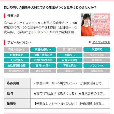
自分や周りの健康を大切にできる知識がつくお仕事はじめませんか？
仕事内容
◎ベネフィットステーション利用可◎残業月15～20h
程度◎40代・50代活躍中◎年休123日（土日祝休）◎
賞与あり（業績による）◎シャトルバスの定期支給◎
おやつ常備◎自社製品の社割あり◎ウォーターサーバ
ー完備
アピールポイント
アイコンの説明
職種未経験OK
業種未経験OK
第二新卒OK
学歴不問
経験者限定
研修・教育あり
転勤なし
リモートOK
土日祝休み
残業20時間以内
産育休活用有
服装自由
女性管理職在籍
休日120日～
育児と両立
ブランクOK
時短勤務あり
資格取得支援
副業OK
国認定取得
応募資格
＜学歴不問｜40～50代のメンバーが多数活躍してい
ます＞ ◆PCを使った事務経験がある方（年数・業界
不問） └事務の職種でなくても営業で受注管理も兼任
給与
★賞与･昇給あり（業績による） ★健康診断のオプシ
していた…などでも大歓迎！ ≪こんな方にぴったり
ョン検査全額補助など嬉しい待遇あり 月給25万円～
です≫ ◎日々のルーティン業務を「正確」「丁寧」
28万円＋交通費全額支給 ※経験や能力、前職給与な
勤務地
【転勤なし／シャトルバスあり】 神奈川県川崎市高
に対応できる方 ◎神奈川県内で働きたい方 ◎健康、
どを考慮し、当社規定により決定いたします。 ※残業
津区坂戸3-2-1 かながわサイエンスパーク東棟212 (変
食、美容、オーガニックなどに興味がある方 ◎同世
代は上記とは別に、全額支給いたします。 ※試用期間
更の範囲)上記を除く当社関連勤務地