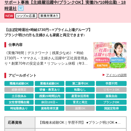
サポート事務【主婦層活躍中/ブランクOK】実働7h*10時出勤・18
時退社
【ほぼ定時退社×時給1730円～×プライム上場グループ】
ブランク明けの方も主婦さんも家庭と両立できます♪
仕事内容
《実働7時間｜デスクワーク｜残業少なめ》＊時給
1730円～＊ママさん・主婦さん活躍中*正社員登用あ
り＊創業70年の安定企業＊リフレッシュ休暇（年3
日）＊土日祝休み＊産育休の取得実績100％
アピールポイント
アイコンの説明
職種未経験OK
業種未経験OK
第二新卒OK
学歴不問
経験者限定
研修・教育あり
転勤なし
リモートOK
土日祝休み
残業20時間以内
産育休活用有
服装自由
女性管理職在籍
休日120日～
育児と両立
ブランクOK
時短勤務あり
資格取得支援
副業OK
国認定取得
応募資格
【職種未経験OK｜学歴不問】 ●ブランク明けOK ●マ
マさん多数活躍中 《こんな方にオススメ》 ◎家庭と