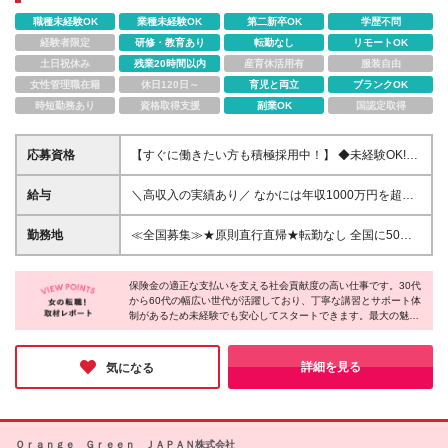
職種未経験OK
業種未経験OK
第二新卒OK
学歴不問
経験者限定
研修・教育あり
転勤なし
リモートOK
土日祝休み
残業20時間以内
産育休活用有
服装自由
女性管理職在籍
休日120日～
育児と両立
ブランクOK
時短勤務あり
資格取得支援
副業OK
国認定取得
応募資格
【すぐに働きたい方も積極採用中！】 ◆未経験OK!30
代～60代の女性が多数活躍中 ◆特別な知識や経験は
一切不問です! ◆学歴不問 ＼こんな方にピッタリです!
給与
＼高収入の実績あり／ なかには年収1000万円を超え
／ ★家事や趣味と両立しながら自分のペースで働き
る方もいらっしゃいます！ 【完全出来高報酬制】 ★
たい方 ★これまでの人生経験を活かして、新しい仕
仕事に慣れるまで収入をサポート 1か月目：報酬が通
勤務地
≪全国募集≫★原則直行直帰★転勤なし 全国に50拠
事に挑戦したい方 ★頑張った分だけしっかり収入に
常の2倍 2か月目：報酬が通常の1.5倍 ※災害に関する
点以上を展開していますので、現在お住まいの地域で
繋がる仕事がしたい方 ★人と話すことや、相手の話
業務については、収入サポートの対象外 ＊＊＊業務
働けます。また、原則直行直帰で調査を行い、レポー
にじっくり耳を傾けるのが好きな方
報酬の例＊＊＊ ・事故原因調査（4箇所確認）…1万
保険金の適正な支払いを支える社会貢献度の高い仕事です。30代
ト作成はご自宅にて行うことができるため、自分のペ
から60代の幅広い世代が活躍しており、丁寧な講習とサポート体
5000円～ ・有無責／不正請求疑義調査（自動車案
ースで働けます。 ※レポート提出や当社規定により最
制があるため未経験でも安心してスタートできます。最大の魅力
件）…2万円～ ・医療調査（1箇所確認）…1万7000
寄りの拠点にご来社いただく必要があります ★拠点
は、原則直行直帰で働く時間や場所を自身でコントロールできる
円～ ・書類取付（1箇所訪問）…3000円～ ※上記は
一覧 ⇒https://www.sonpo-r.co.jp/corp-info/offices.html
自由度の高さ！家事との両立やセカンドキャリアの構築など、こ
目安になります ※実際の報酬は、業務報酬に個々のス
※(変更の範囲)上記を除く当社関連勤務地
れまでの人生経験を活かしながら全国どこでも自分らしく働きた
詳細を見る
気になる
キル・実績を加味したものになります
い方にピッタリです！
Ｏｒａｎｇｅ Ｇｒｅｅｎ ＪＡＰＡＮ株式会社