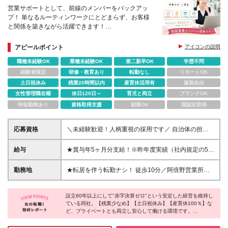
営業サポートとして、前線のメンバーをバックアッ
プ！ 単なるルーティンワークにとどまらず、お客様
と関係を築きながら活躍できます！
＃土日祝休み ＃残業少なめ ＃賞与5カ月以上
アピールポイント
アイコンの説明
職種未経験OK
業種未経験OK
第二新卒OK
学歴不問
経験者限定
研修・教育あり
転勤なし
リモートOK
土日祝休み
残業20時間以内
産育休活用有
服装自由
女性管理職在籍
休日120日～
育児と両立
ブランクOK
時短勤務あり
資格取得支援
副業OK
国認定取得
応募資格
＼未経験歓迎！人柄重視の採用です／ 自治体の担当
者や社内の営業など、多くの人と関わりながら進める
仕事です。そのため、私たちが最も重視するのは専門
給与
★賞与年5ヶ月分支給！※昨年度実績（社内規定の5ヶ
知識や経験ではなく、人と誠実に向き合える人柄。相
月分となります） 月給24万～32万＋賞与年2回＋決算
手の話に耳を傾け、明るく丁寧なコミュニケーション
賞与（業績による） ※経験・能力を考慮の上決定いた
勤務地
★転居を伴う転勤ナシ！ 徒歩10分／阿倍野営業所・
が取れる方を歓迎します。 【必須条件】 ◆基本的な
します ※固定残業代30時間分～43時間分／49000円
営業本部 が勤務地になります ◇入社半年ほどは社
PC操作（Word・Excel・PowerPoint）ができる方 ◆
～81000円）を含みます 超過分は追加支給します
内でのお問い合わせ対応や 座学などを通し、当社
普通自動車運転免許（AT限定可） ★第二新卒歓迎 ★
※試用期間あり：6ヶ月(雇用形態・待遇等に変更はあ
設立60年以上にして"赤字決算ゼロ"という安定した経営を維持し
や商品・業務について じっくり学んでいただけま
学歴不問
ている同社。【残業少なめ】【土日祝休み】【産育休100％】な
りません)
す！ ◇その後は、先輩に同行する形で 少しずつお
ど、プライベートとも両立し安心して働ける環境です。
客様先を訪問していきましょう！ ◇仕事・商材への
採用担当の方々にお話を伺ったところ、「社員の人柄」「会社の
理解は仕事をしながら少しずつ理解して いずれは一
雰囲気」に惹かれて入社を決める人が多いんだとか。実際に、上