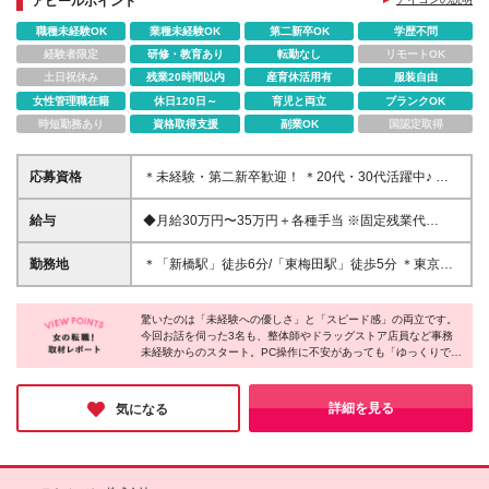
アピールポイント
職種未経験OK
業種未経験OK
第二新卒OK
学歴不問
経験者限定
研修・教育あり
転勤なし
リモートOK
土日祝休み
残業20時間以内
産育休活用有
服装自由
女性管理職在籍
休日120日～
育児と両立
ブランクOK
時短勤務あり
資格取得支援
副業OK
国認定取得
応募資格
＊未経験・第二新卒歓迎！ ＊20代・30代活躍中♪ ◆
職種・業界経験一切不問！ （応募に必要な資格や経
験はありません！） ◆学歴不問 ＼こんな方にピッタ
給与
◆月給30万円〜35万円＋各種手当 ※固定残業代
リです！／ ★今までの経験活かして、デスクワーク
（10h/2.15万円分）含む ※固定残業超過分は別途支給
に挑戦したい方 ★安定した月給30万円以上で働き始
いたします。 ※試用期間6ヶ月あり（試用期間中の給
勤務地
＊「新橋駅」徒歩6分/「東梅田駅」徒歩5分 ＊東京・
めたい方 ★自分らしく、髪型やネイルも楽しみたい
与待遇に差異なし） ※早番・遅番ともに別途手当を支
大阪同時募集♪ ＊転勤はありません！ 以下クリニック
方♪ 【過去に採用した転職者例】 ホテルスタッフ、美
給します！
のいずれかでの勤務となります。 ◆DMH 新橋クリニ
容クリニック受付、コールセンター 営業、医療事
驚いたのは「未経験への優しさ」と「スピード感」の両立です。
ック 東京都港区西新橋2-8-6 住友不動産日比谷ビル 4
務、コスメ販売（美容部員） 事務職、ピラティスイ
今回お話を伺った3名も、整体師やドラッグストア店員など事務
階 ◆DMH 大阪クリニック（大阪駅周辺エリア） 大阪
未経験からのスタート。PC操作に不安があっても「ゆっくりでい
ンストラクター など先輩たちの前職はさまざまで
府大阪市北区梅田1-1-3 大阪駅前第3ビル 8階 (変更の
いよ」と見守る温かさがあり、10日ほどで独り立ちできる環境が
す！
範囲)上記を除く当社関連勤務地
整っています。一方で、運用が日々進化する「最先端の医療サー
ビス」に関わるワクワク感も同社ならでは。心の余裕を十分に持
詳細を見る
気になる
って活躍できる場所であるなと感じました。