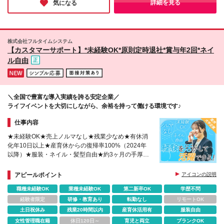
詳細を見る
気になる
株式会社フルタイムシステム
【カスタマーサポート】*未経験OK*原則定時退社*賞与年2回*ネイ
ル自由
＼全国で豊富な導入実績を誇る安定企業／
ライフイベントを大切にしながら、余裕を持って働ける環境です♪
仕事内容
★未経験OK★売上ノルマなし★残業少なめ★有休消
化年10日以上★産育休からの復帰率100%（2024年
以降）★服装・ネイル・髪型自由★約3ヶ月の手厚い
研修あり★生成AI積極活用中
アピールポイント
アイコンの説明
職種未経験OK
業種未経験OK
第二新卒OK
学歴不問
経験者限定
研修・教育あり
転勤なし
リモートOK
土日祝休み
残業20時間以内
産育休活用有
服装自由
女性管理職在籍
休日120日～
育児と両立
ブランクOK