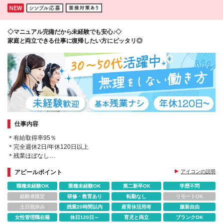
◇マニュアル完備だから未経験でも安心♪◇
家庭と両立できる仕事に復帰したい方にピッタリ◎
仕事内容
＊有給取得率95％
＊完全週休2日/年休120日以上
＊残業ほぼなし
＊大森駅・大森海岸駅から徒歩8分
アピールポイント
アイコンの説明
＊ワーキングママもOK！
職種未経験OK
業種未経験OK
第二新卒OK
学歴不問
経験者限定
研修・教育あり
転勤なし
リモートOK
土日祝休み
残業20時間以内
産育休活用有
服装自由
女性管理職在籍
休日120日～
育児と両立
ブランクOK