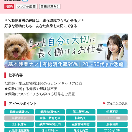
＊＼動物看護の経験は、違う環境でも活かせる／＊
好きな動物たちも、あなた自身も大切にできる
仕事内容
獣医師・愛玩動物看護師のセカンドキャリアに◎！
★保険に関する知識や経験は不要
★保険についてイチから学べる研修をご用意
★完全週休2日制（土日祝休み）
アピールポイント
アイコンの説明
★残業ほぼなし・定時退社可
職種未経験OK
業種未経験OK
第二新卒OK
学歴不問
経験者限定
研修・教育あり
転勤なし
リモートOK
土日祝休み
残業20時間以内
産育休活用有
服装自由
女性管理職在籍
休日120日～
育児と両立
ブランクOK