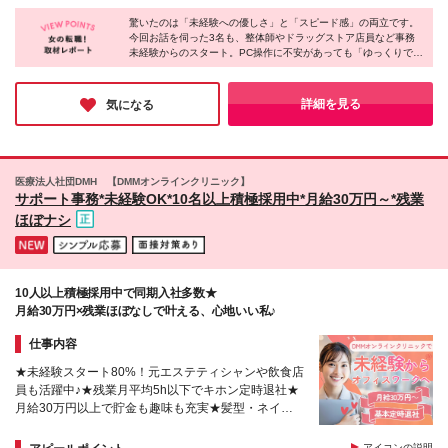
方♪ 【過去に採用した転職者例】 ホテルスタッフ、美
給します！
ックのいずれかでの勤務となります。 ◆DMH 新橋ク
容クリニック受付、コールセンター 営業、医療事
驚いたのは「未経験への優しさ」と「スピード感」の両立です。
リニック 東京都港区西新橋2-8-6 住友不動産日比谷ビ
務、コスメ販売（美容部員） 事務職、ピラティスイ
今回お話を伺った3名も、整体師やドラッグストア店員など事務
ル 4階 ◆DMH 大阪クリニック（大阪駅周辺エリア）
未経験からのスタート。PC操作に不安があっても「ゆっくりでい
ンストラクター など先輩たちの前職はさまざまで
大阪府大阪市北区梅田1-1-3 大阪駅前第3ビル 8階 (変
いよ」と見守る温かさがあり、10日ほどで独り立ちできる環境が
す！
更の範囲)上記を除く当社関連勤務地
整っています。一方で、運用が日々進化する「最先端の医療サー
ビス」に関わるワクワク感も同社ならでは。心の余裕を十分に持
詳細を見る
気になる
って活躍できる場所であるなと感じました。
医療法人社団DMH 【DMMオンラインクリニック】
サポート事務*未経験OK*10名以上積極採用中*月給30万円～*残業
ほぼナシ
10人以上積極採用中で同期入社多数★
月給30万円×残業ほぼなしで叶える、心地いい私♪
仕事内容
★未経験スタート80%！元エステティシャンや飲食店
員も活躍中♪★残業月平均5h以下でキホン定時退社★
月給30万円以上で貯金も趣味も充実★髪型・ネイ
ル・服装自由！★生成AI積極活用中！
アイコンの説明