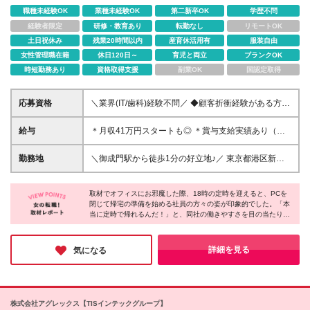
職種未経験OK
業種未経験OK
第二新卒OK
学歴不問
経験者限定
研修・教育あり
転勤なし
リモートOK
土日祝休み
残業20時間以内
産育休活用有
服装自由
女性管理職在籍
休日120日～
育児と両立
ブランクOK
時短勤務あり
資格取得支援
副業OK
国認定取得
応募資格
＼業界(IT/歯科)経験不問／ ◆顧客折衝経験がある方
（1年以上） ◆学歴不問
給与
＊月収41万円スタートも◎ ＊賞与支給実績あり（業
績連動型） ＊年収500万円も可！ 月給292,000円～
417,000円 ※月給は経験・スキルを考慮し決定してい
勤務地
＼御成門駅から徒歩1分の好立地♪／ 東京都港区新橋
ます ※給与には固定残業代（月30時間分／54,900円
6-17-21 住友不動産 御成門駅前ビル 3F (変更の範囲)
～78,400円）を含みます。超過分は全額別途支給いた
上記を除く当社関連勤務地
します ※試用期間3ヶ月(期間中の給与・待遇面は変わ
取材でオフィスにお邪魔した際、18時の定時を迎えると、PCを
閉じて帰宅の準備を始める社員の方々の姿が印象的でした。「本
りません)
当に定時で帰れるんだ！」と、同社の働きやすさを目の当たりに
した瞬間です。また、社長自らが「壁があると話しづらくなる」
と社長室の仕切りをなくす提案をされたというエピソードにも納
得。役職の垣根を越えて意見が言いやすく、定時退社も気兼ねな
詳細を見る
気になる
くできる。そんな居心地の良さが魅力です。
株式会社アグレックス【TISインテックグループ】