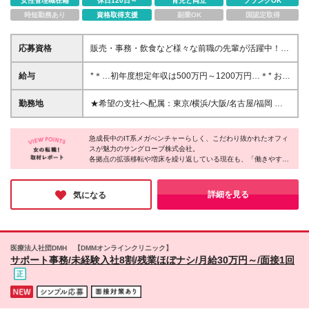
女性管理職在籍
休日120日～
育児と両立
ブランクOK
時短勤務あり
資格取得支援
副業OK
国認定取得
応募資格
販売・事務・飲食など様々な前職の先輩が活躍中！
◎未経験入社率87％以上 ◎職種・業種未経験歓迎！
◎学歴・経歴など一切不問！ ◎意欲・人柄重視のポ
給与
*＊…初年度想定年収は500万円～1200万円…＊* お客
テンシャル採用 ◎独り立ちまで約3ヶ月を想定 ◎もち
さまへの貢献をインセンティブで毎月還元！ 【未経
ろん経験者も歓迎
験者の場合】 月給：28万円～38万円 【営業経験者の
勤務地
★希望の支社へ配属：東京/横浜/大阪/名古屋/福岡 ★
場合】 月給：39万円～50万円 【高い実績のある営業
転居を伴う転勤なし ★駅近デザイナーズオフィス
経験者の場合】 月給：51万円以上 ＜固定残業代＞ 未
【東京本社】 東京都新宿区西新宿6-24-1 西新宿三井
経験者：60,156円～81,638円／35h含 営業経験者：
急成長中のIT系メガべンチャーらしく、こだわり抜かれたオフィ
ビルディング4F／13F／16F／18F／20F 【横浜支
スが魅力のサングローブ株式会社。
92,900円～119,050円／40h含 高い実績のある営業経
社】 神奈川県横浜市西区高島1-1-2 横浜三井ビルディ
各拠点の拡張移転や増床を繰り返している現在も、「働きやす
験者：121,450円～／40h含 ※超過分は別途支給 ・月
ング20F 【大阪支社】 大阪府大阪市北区大淀中1-1-
さ」を叶えるデザインは健在です。
給はこれまでのご経験やスキルを考慮して決定します
30 梅田スカイビル タワーウエスト20F ■名古屋支
・固定残業代はありますが、当社では残業を推奨して
社 ★2025年8月増床移転 愛知県名古屋市西区名駅2-
主要駅から徒歩圏内の好立地にある各拠点には、休憩スペースや
詳細を見る
気になる
いません
喫煙ブースなど働くうえでかかせない“リフレッシュ”にフォーカ
27-8 名古屋プライムセントラルタワー4F 【福岡支
スをあてた設備が充実しています。
社】 福岡県福岡市博多区上呉服町10-10 呉服町ビジネ
自分らしくのびのびと働きたい方にはピッタリの環境といえま
スセンタービル9F 変更範囲：当社勤務地範囲
す。
医療法人社団DMH 【DMMオンラインクリニック】
サポート事務/未経験入社8割/残業ほぼナシ/月給30万円～/面接1回