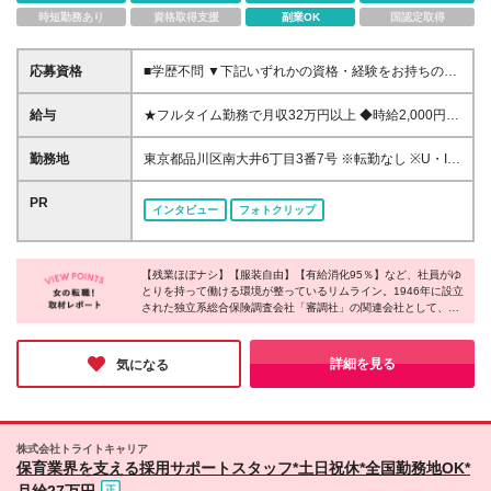
時短勤務あり
資格取得支援
副業OK
国認定取得
応募資格
■学歴不問 ▼下記いずれかの資格・経験をお持ちの方
・獣医師資格 ・愛玩動物看護師資格 ・看護師経験 ※
ペット保険の査定経験がある方は即戦力として歓迎し
給与
★フルタイム勤務で月収32万円以上 ◆時給2,000円＋
ます！
資格手当＋時間外手当 ※18時以降は時給2,500円 ※経
験・能力を考慮の上当社規定により優遇いたします ※
勤務地
東京都品川区南大井6丁目3番7号 ※転勤なし ※U・Iタ
試用期間3ヵ月あり └その他待遇に変更はありません
ーン歓迎 (変更の範囲)上記を除く当社関連勤務地
└期間中の給与は時給1,800円～ ★役職手当（管理職/
PR
インタビュー
フォトクリップ
月1万5000円～9万円） ★資格手当（獣医師免許所
持/3万円）
【残業ほぼナシ】【服装自由】【有給消化95％】など、社員がゆ
とりを持って働ける環境が整っているリムライン。1946年に設立
された独立系総合保険調査会社「審調社」の関連会社として、景
気に左右されにくい経営基盤が整っているそうです。現在、3種
類のオペレーションスタッフのポジションを募集しており、それ
ぞれ魅力的な仕事内容のため、あなたが興味のある分野があれば
詳細を見る
気になる
ぜひご応募ください！
株式会社トライトキャリア
保育業界を支える採用サポートスタッフ*⼟⽇祝休*全国勤務地OK*
月給27万円