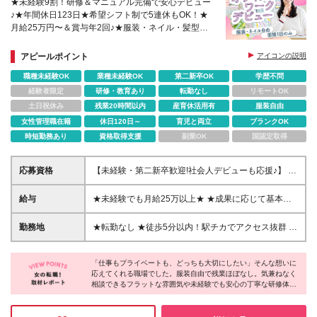
★未経験9割！研修＆マニュアル完備で安心デビュー
♪★年間休日123日★希望シフト制で5連休もOK！★
月給25万円〜＆賞与年2回♪★服装・ネイル・髪型自
由で自分らしく働けます◎
アピールポイント
アイコンの説明
職種未経験OK
業種未経験OK
第二新卒OK
学歴不問
経験者限定
研修・教育あり
転勤なし
リモートOK
土日祝休み
残業20時間以内
産育休活用有
服装自由
女性管理職在籍
休日120日～
育児と両立
ブランクOK
時短勤務あり
資格取得支援
副業OK
国認定取得
応募資格
【未経験・第二新卒歓迎!社会人デビューも応援♪】 ●
学歴不問 ●特別な経験・資格・PCスキルは一切不要!
【人柄重視の採用です♪】 社会人未経験やブランクも
給与
★未経験でも月給25万以上★ ★成果に応じて基本給
OK！ 丁寧な面接が決め手で入社される方も多数◎
UP★ ★売上に応じたインセンティブも最大20万支給
「PCはネット検索くらいしかできない…」という方
★ 月給25万円～34万円＋賞与年2回＋インセンティブ
勤務地
★転勤なし ★徒歩5分以内！駅チカでアクセス抜群 残
も大歓迎です! ＼こんな方にピッタリです!／ ★立ち仕
※固定残業代45,000円～50,000円（20時間相当分）
業も少なめなので、 帰宅時にデパートで買い物も可
事から座り仕事にチェンジしたい方 ★お休みをしっ
が含まれます。 ※上記を超えて残業をした場合は、別
能！ 理想的なOLライフを送ることができます！ 【東
かり取ってプライベートを充実させたい方 ★服装や
途残業代をお支払いします。 また、一律支給のライ
「仕事もプライベートも、どっちも大切にしたい」そんな想いに
京本社】 東京都新宿区新宿5-17-18 H&Iビル7F ★新宿
髪型、ネイルを自由に楽しみたい方 ★人と話すこと
応えてくれる職場でした。服装自由で残業ほぼなし。気兼ねなく
フプラン手当、営業手当が含まれています。 交通
三丁目駅より徒歩3分 【池袋営業所】 東京都豊島区東
相談できるフラットな雰囲気や未経験でも安心の丁寧な研修体
が好きで、人の役に立ちたい方 ※希望者には【WEB
費：一部支給 上限：2万円/月 2年目以降 上限：2万
池袋1-25-8 タカセビル4～6F ★池袋駅より徒歩5分
制、産育休からの復帰実績も豊富で、女性が長く活躍できる環境
面接】や【社内見学】も行っておりますので、 まず
5,000円 ※当社規程による ※試用期間3か月 ※試用期
(変更の範囲)上記を除く当社関連勤務地
が整っています。
は気軽にご応募ください♪
間中のその他変更はございません。