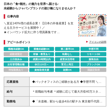
日本の「食×観光」の魅力を世界へ届ける♪
未経験からジャパンブランドの架け橋になりませんか？
仕事内容
＼直近140%増の成長企業！【日本の外食産業】を支
える主力サービスを展開中！／
★インバウンド拡大に伴う増員募集です
＊髪色・服装・ネイル自由
＊有給消化率は8～9割と高め
アピールポイント
アイコンの説明
職種未経験OK
業種未経験OK
第二新卒OK
学歴不問
経験者限定
研修・教育あり
転勤なし
リモートOK
土日祝休み
残業20時間以内
産育休活用有
服装自由
女性管理職在籍
休日120日～
育児と両立
ブランクOK
時短勤務あり
資格取得支援
副業OK
国認定取得
応募資格
◆バックオフィスのご経験がある方 ◆学歴不問 ＼こ
んな方も歓迎しております／ ・ボーダレスシティの
ミッションやビジョンに共感いただける方 ・チーム
給与
＊前職給与考慮 ＊経験に応じて最大月収40万スター
で仕事を進めることが好きな方 ・旅行や飲食が好き
トも可 ◆年棒制：300万～480万円 ※固定残業代（月
な方
40時間/5万5900円～8万9400円）を含みます。 ※残
勤務地
◆「水道橋」駅から徒歩4分の駅チカ 東京都千代田区
業代は別途支給します。 ※試用期間中（3ヶ月間）の
神田三崎町3-3-3 木下ビル3F ★オフィスのある水道橋
給与・待遇の差異はありません。