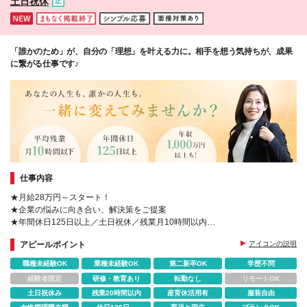
土日祝休
「誰かのため」が、自分の「理想」を叶える力に。相手を想う気持ちが、成果
に繋がる仕事です♪
仕事内容
★月給28万円～スタート！
★企業の悩みに向き合い、解決策をご提案
★年間休日125日以上／土日祝休／残業月10時間以内
★お客さまへの貢献を正当評価◎
アピールポイント
アイコンの説明
★女性管理職も多数活躍中！産育休の取得実績多数
職種未経験OK
業種未経験OK
第二新卒OK
学歴不問
経験者限定
研修・教育あり
転勤なし
リモートOK
土日祝休み
残業20時間以内
産育休活用有
服装自由