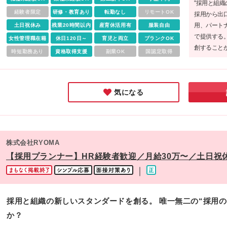
います。
"採用と組
ひご相談を ・成果を出しているのに、評価に反映されない方 
経験者限定
研修・教育あり
転勤なし
リモートOK
採用から出
年功序列の給与テーブルに限界を感じる方 ・キャリアアップ
用、パート
土日祝休み
残業20時間以内
産育休活用有
服装自由
年収アップを両立させたい方 ◆ 想定年収の考え方 入社時は想
で提供する。
女性管理職在籍
年収460万円〜。 その後は成果に応じて、年収850万円クラ
休日120日～
育児と両立
ブランクOK
創すること
ポジションへ昇格した実例もあります。
時短勤務あり
資格取得支援
副業OK
国認定取得
トする姿勢
気になる
株式会社RYOMA
【採用プランナー】HR経験者歓迎／月給30万〜／土日祝
｜
採用と組織の新しいスタンダードを創る。 唯一無二の“採用
か？