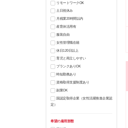
リモートワークOK
土日祝休み
月残業20時間以内
産育休活用有
服装自由
女性管理職在籍
休日120日以上
育児と両立しやすい
ブランクありOK
時短勤務あり
資格取得支援制度あり
副業OK
国認定取得企業（女性活躍推進企業認
定）
希望の雇用形態