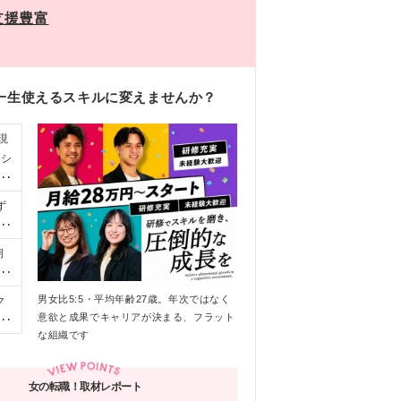
支援豊富
を一生使えるスキルに変えませんか？
現
クシ
の中
ず
問
期
リ
ど
に
で
男女比5:5・平均年齢27歳。年次ではなく
ク
専
ー
意欲と成果でキャリアが決まる、フラット
よ
・
計
な組織です
り
前
目
・
店
長
リア
て
女の転職！取材レポート
ぜ