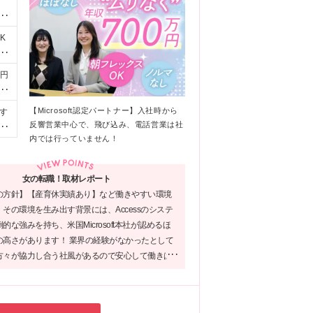
！
アあ
K
に
万円
ブ
。経
【Microsoft認定パートナー】入社時から
す
定
反響営業中心で、飛び込み、電話営業は社
)
均
内では行っていません！
給
テ
女の転職！取材レポート
と
の方針】【産育休実績あり】など働きやすい環境
の
その環境を生み出す背景には、Accessのシステ
る
的な強みを持ち、米国Microsoft本社が認めるほ
し
の高さがあります！ 業界の経験がなかったとして
注
方々が協力し合う社風があるので安心して働きは
存
うです◎高い技術力から実現した安定経営基盤を
飛
、就業環境を整えたい方必見の会社だと思いま
円
本