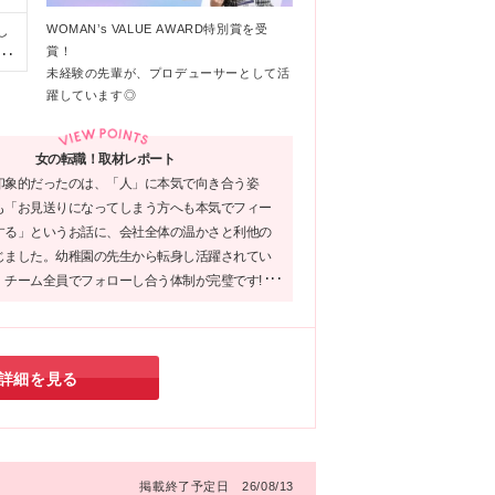
的
な
WOMAN’s VALUE AWARD特別賞を受
し
ク
賞！
ビ
未経験の先輩が、プロデューサーとして活
躍しています◎
女の転職！取材レポート
印象的だったのは、「人」に本気で向き合う姿
も「お見送りになってしまう方へも本気でフィー
する」というお話に、会社全体の温かさと利他の
じました。幼稚園の先生から転身し活躍されてい
、チーム全員でフォローし合う体制が完璧です!
ばせることが好き」「一生モノのスキルを身につ
いう熱い想いを持つ方に、ぜひ自信を持っておす
企業です！
詳細を見る
掲載終了予定日 26/08/13