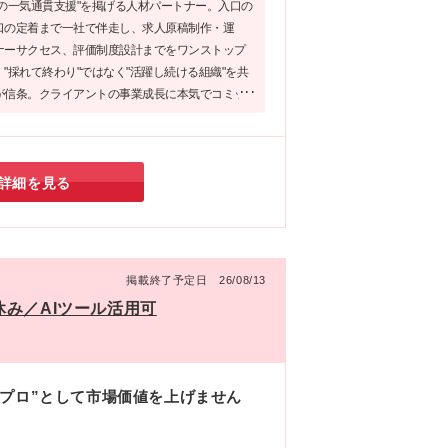
織の一気通貫支援"を掲げる人材パートナー。入口の
・
口の定着まで一社で伴走し、求人原稿制作・運
と
ナーサクセス、評価制度設計までをワンストップ
定
"採れて終わり"ではなく"活躍し続ける組織"を共
スの
が信条。クライアントの事業成長に本気でコミッ
が、高いリピート率に表れている。
詳細を見る
掲載終了予定日 26/08/13
休み／AIツール活用可
のプロ”として市場価値を上げません