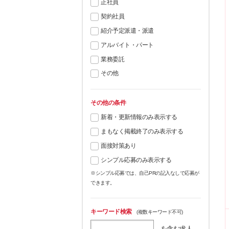
正社員
契約社員
紹介予定派遣・派遣
アルバイト・パート
業務委託
その他
その他の条件
新着・更新情報のみ表示する
まもなく掲載終了のみ表示する
面接対策あり
シンプル応募のみ表示する
※シンプル応募では、自己PRの記入なしで応募が
できます。
キーワード検索
(複数キーワード不可)
を含む求人