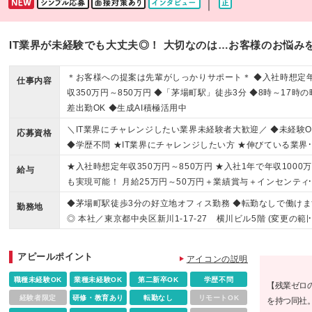
｜
IT業界が未経験でも大丈夫◎！ 大切なのは…お客様のお悩みを
＊お客様への提案は先輩がしっかりサポート＊ ◆入社時想定
仕事内容
収350万円～850万円 ◆「茅場町駅」徒歩3分 ◆8時～17時の
差出勤OK ◆生成AI積極活用中
＼IT業界にチャレンジしたい業界未経験者大歓迎／ ◆未経験O
応募資格
◆学歴不問 ★IT業界にチャレンジしたい方 ★伸びている業界
飛び込みたい方 という志望理由の方もぜひお越しください！
★入社時想定年収350万円～850万円 ★入社1年で年収1000
給与
も実現可能！ 月給25万円～50万円＋業績賞与＋インセンティ
※経験・スキル・年齢を考慮し、当社規定により決定します
◆茅場町駅徒歩3分の好立地オフィス勤務 ◆転勤なしで働けま
勤務地
験者は前職の給与を最大限考慮します。 ※上記の金額には固
◎ 本社／東京都中央区新川1-17-27 横川ビル5階 (変更の範囲
残業代（30時間分／47,500円～）が含まれます（月残業は平
上記を除く当社関連勤務地
5時間程度） ※固定残業時間を超過した分の残業代は別途支給
アピールポイント
たします ※試用期間3カ月（待遇の変更なし） 【インセンテ
アイコンの説明
ブ制度について】 当社では、売上の10％がインセンティブと
職種未経験OK
業種未経験OK
第二新卒OK
学歴不問
【残業ゼロ
てあなたに還元される仕組み。 新規のニーズでご契約となっ
経験者限定
研修・教育あり
転勤なし
リモートOK
を持つ同社。
売上のみならず、 システム導入後のサポートなどもあなたの