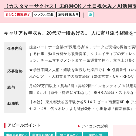
【カスタマーサクセス】未経験OK／土日祝休み／AI活用
｜
キャリアも年収も、20代で一段あげる。 人に寄り添う経験
担当パートナー企業の“採用成功”を、データと現場の両輪で実
仕事内容
する仕事。効果分析から改善提案、クリエイティブのディレ
ョン、チームマネジメントまで一気通貫で担う、立ち上げ期
核ポジションです。
★学歴不問／人柄・経験を重視した採用です ◆ 必須条件（い
応募資格
れか1つ） ・人材業界での就業経験（媒体営業・CA・RPOな
ど） ・法人営業のご経験 ・採用担当・人事のご経験 ※年数は
月給28万円以上＋賞与2回＋昇給2回+インセンティブ ※試用
給与
いません ◆ こんな方をお待ちしています ・今の環境ではキャ
間：3カ月（条件・待遇に変動なし） ※HRの経験・スキルな
アの天井が見えてきた方 ・頑張っても年収が変わらないこと
に基づき給与は変動いたします。 ◆ 評価について 年次や社歴
【本社】 東京都渋谷区千駄ケ谷5-14-7 ゼニス南新宿6F ◆ ア
モヤモヤしている方 ・「営業のプロ」から「採用のプロ」へ
勤務地
はなく、成果と行動で評価します。 昇給の機会は年2回。 パ
セス ・JR「代々木駅」より徒歩3分 ・小田急線「南新宿駅」
門性を広げたい方 ・データをもとに考え、自分から動ける方 
トナーの採用成功への貢献が、 そのまま収入に反映される設
り徒歩7分 ・東京メトロ「北参道駅」より徒歩9分 ※転勤はあ
チームで成果をつくることが好きな方 ◆ 活躍中のメンバーの
です。 ◆ 年収アップの実例 ◎学生インターン→正社員→3年
ません ◆ オフィス環境 ・フリードリンク完備 ・服装・髪色
職例 ・営業職 ・新卒採用担当（人事） ・販売・サービス業の
アピールポイント
で事業統括責任者 【年収850万円】 ◎大手飲食チェーン店
アイコンの説明
ネイル自由 ・社用PC・スマートフォン貸与 新宿・代々木エ
長職 など 社内は男女比5:5。 女性メンバーも第一線で活躍し
→入社半年でCS統括 【1年目年収450万円】 ◆ こんな方は
の中心で、 どの沿線からもアクセスしやすい立地です。
職種未経験OK
業種未経験OK
第二新卒OK
学歴不問