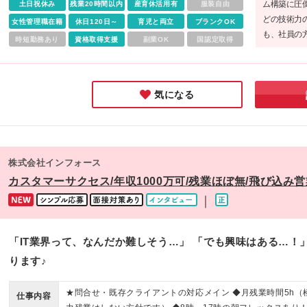
ム構築に圧倒
土日祝休み
残業20時間以内
産育休活用有
服装自由
標に繋がるため、 『担当企業数が増えるほど継続的に収入UP
どの技術力
女性管理職在籍
という嬉しいサイクルが生まれます◎
休日120日～
育児と両立
ブランクOK
も、社員の
時短勤務あり
資格取得支援
副業OK
国認定取得
じめられそ
持つ同社は
す。
気になる
株式会社インフォース
カスタマーサクセス/年収1000万可/残業ほぼ無/飛び込み営
｜
「IT業界って、なんだか難しそう…」 「でも興味はある…！
ります♪
★問合せ・既存クライアントの対応メイン ◆月残業時間5h（
仕事内容