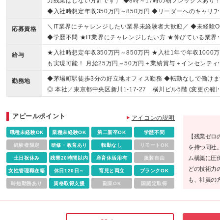
力残業はしない方針です） ◆8時～17時の朝フレックスあり
◆入社時想定年収350万円～850万円 ◆リーダーへのキャリ
り◎ ◆生成AI積極活用中
＼IT業界にチャレンジしたい業界未経験者大歓迎／ ◆未経験O
応募資格
◆学歴不問 ★IT業界にチャレンジしたい方 ★伸びている業界
飛び込みたい方 という志望理由の方もぜひお越しください！
★入社時想定年収350万円～850万円 ★入社1年で年収1000
給与
も実現可能！ 月給25万円～50万円＋業績賞与＋インセンティ
※経験・スキル・年齢を考慮し、当社規定により決定します
◆茅場町駅徒歩3分の好立地オフィス勤務 ◆転勤なしで働けま
勤務地
験者は前職の給与を最大限考慮します。 ※上記の金額には固
◎ 本社／東京都中央区新川1-17-27 横川ビル5階 (変更の範囲
残業代（30時間分／47,500円～）が含まれます（月残業は平
上記を除く当社関連勤務地
10時間程度） ※固定残業時間を超過した分の残業代は別途支
アピールポイント
いたします ※試用期間3カ月（待遇の変更なし） 【インセン
アイコンの説明
ィブ制度について】 当社では、売上の10％がインセンティブ
職種未経験OK
業種未経験OK
第二新卒OK
学歴不問
【残業ゼロ
してあなたに還元される仕組み。 新規でご契約となった売上
経験者限定
研修・教育あり
転勤なし
リモートOK
を持つ同社。
みならず SESや保守案件等の定期売上になるものも対象とな
ム構築に圧倒
土日祝休み
残業20時間以内
産育休活用有
服装自由
ため、 『担当企業数が増えるほど継続的に収入UP』という嬉
どの技術力
女性管理職在籍
いサイクルが生まれます◎ また、一般的な法人営業の平均受
休日120日～
育児と両立
ブランクOK
も、社員の
率が約10％といわれている中で 当社は新規顧客：29.9％、既
時短勤務あり
資格取得支援
副業OK
国認定取得
じめられそ
顧客：66.4％と 大きく平均を上回っています！ だからこそ、
持つ同社は
び込みやテレアポ営業などをせずとも 入社1年で年収1000万
す。
近くになった社員も在籍！ インセンティブだけでおおよそ“基