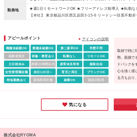
プライズや人を喜ばせることが好きな方 ・仕事を通じて論理
み、超過分は別途支給 ※試用期間3ヶ月（期間中の待遇に差異
★週1日リモートワークOK ★フリーアドレス制導入 ★転勤な
思考力を身に付けたい方 ・コミュニケーションやチームワー
勤務地
し）
【本社】 東京都品川区西五反田3-15-6 リードシー目黒不動前
を大切にして働きたい方
ル 4F ※変更の範囲：上記を除く当社関連勤務地
アピールポイント
アイコンの説明
職種未経験OK
業種未経験OK
第二新卒OK
学歴不問
取材で特に
経験者限定
研修・教育あり
転勤なし
リモートOK
勢。面接で
ドバックを
土日祝休み
残業20時間以内
産育休活用有
服装自由
心を強く感
女性管理職在籍
休日120日～
育児と両立
ブランクOK
る方もおり
時短勤務あり
資格取得支援
副業OK
国認定取得
「誰かを喜
けたい」と
すめしたい
気になる
株式会社RYOMA