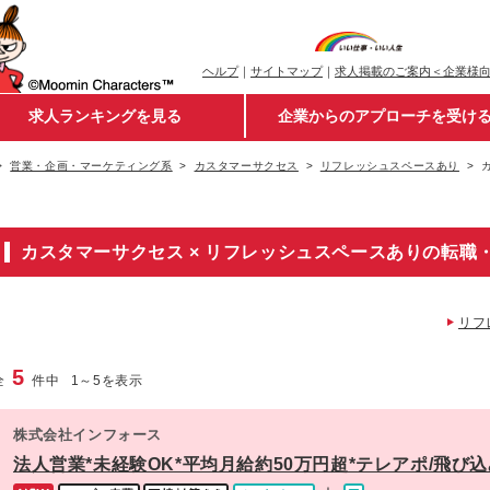
ヘルプ
｜
サイトマップ
｜
求人掲載のご案内＜企業様
求人ランキングを見る
企業からのアプローチを受け
営業・企画・マーケティング系
カスタマーサクセス
リフレッシュスペースあり
カスタマーサクセス × リフレッシュスペースありの転職
リフ
5
全
件中
1
～
5
を表示
株式会社インフォース
法人営業*未経験OK*平均月給約50万円超*テレアポ/飛び