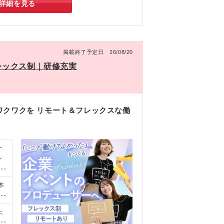
詳細を見る
入
掲載終了予定日 26/08/20
レックス制｜研修充実
ワクワクを リモート＆フレックスな働
ー
ン
ド
本
グ
ん
た
サ
含