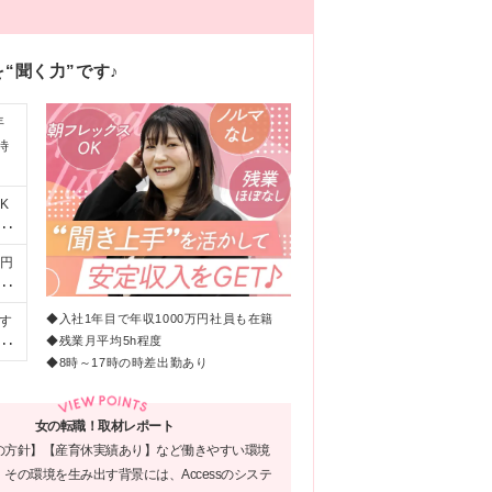
“聞く力”です♪
年
時
K
に
万円
ブ
。経
◆入社1年目で年収1000万円社員も在籍
す
定
◆残業月平均5h程度
)
均
◆8時～17時の時差出勤あり
い
ィ
女の転職！取材レポート
し
の方針】【産育休実績あり】など働きやすい環境
た
その環境を生み出す背景には、Accessのシステ
目