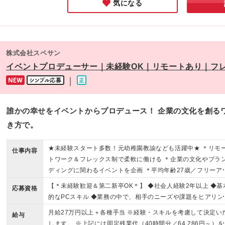
気になる
給×1.5倍”の支給となるため 続ければ続けるほど安定的な高収
に繋がります！
株式会社スペサン
イベントプロデューサー｜未経験OK｜リモートあり｜フ
｜
誰かの幸せをイベントからプロデュース！ 企業の文化を創る
き方で。
★未経験スタート多数！元幼稚園教諭なども活躍中★ ＊リモ
仕事内容
トワーク＆フレックス制で柔軟に働ける ＊企業の文化やブラ
ディングに関わるイベントを企画 ＊平均年齢27歳／フリーア
レス制でフラットな環境
【＊未経験歓迎＆第二新卒OK＊】 ◆社会人経験2年以上 ◆基
応募資格
的なPCスキル ◆業務の中で、相手のニーズや課題をヒアリン
し、形にしてきた経験（職種不問） ※学歴不問です！ ＊ｰこ
月給27万円以上＋各種手当 ※経験・スキルを考慮して決定い
給与
な方にピッタリですｰ＊ ・誰かを喜ばせる仕事がしたい方 ・
します。 ※上記には固定残業代（40時間分／64,286円～）を