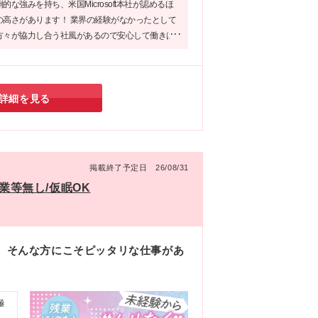
的な強みを持ち、米国Microsoft本社が認めるほ
』
の高さがあります！ 業界の経験がなかったとして
方々が協力し合う社風があるので安心して働きは
うです◎高い技術力から実現した安定経営基盤を
、就業環境を整えたい方必見の会社だと思いま
詳細を見る
掲載終了予定日 26/08/31
業等無し/仮眠OK
」 そんな方にこそピッタリな仕事があ
極