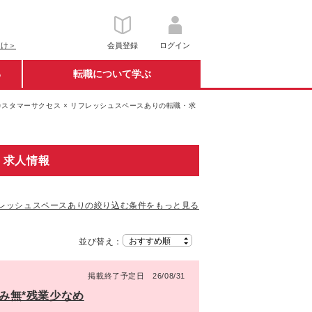
向け＞
会員登録
ログイン
る
転職について学ぶ
カスタマーサクセス × リフレッシュスペースありの転職・求
・求人情報
レッシュスペースありの絞り込む条件をもっと見る
並び替え：
掲載終了予定日 26/08/31
込み無*残業少なめ