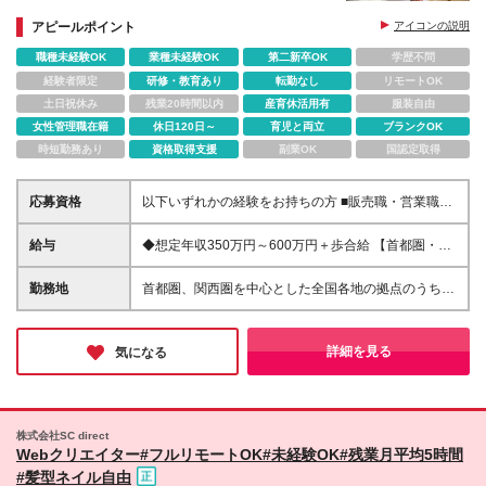
◎残業少なめ
◎土日祝休み
アピールポイント
アイコンの説明
職種未経験OK
業種未経験OK
第二新卒OK
学歴不問
経験者限定
研修・教育あり
転勤なし
リモートOK
土日祝休み
残業20時間以内
産育休活用有
服装自由
女性管理職在籍
休日120日～
育児と両立
ブランクOK
時短勤務あり
資格取得支援
副業OK
国認定取得
応募資格
以下いずれかの経験をお持ちの方 ■販売職・営業職で
の顧客への提案経験をお持ちの方 ■建築関連の知識を
お持ちの方
給与
◆想定年収350万円～600万円＋歩合給 【首都圏・東
海・関西】 月給29.2万円～ （固定給25万円＋定額歩
合給4万2千円、固定残業手当月約57時間分9万2700
勤務地
首都圏、関西圏を中心とした全国各地の拠点のうち、
円含む） 【その他】 月給27.1万円～ （固定給25万円
業務内容・希望にあわせて配属いたします。 ≪注文
＋定額歩合給2万1千円、固定残業手当月約57時間分8
住宅≫ 【首都圏・東海・関西】 東京、千葉、埼玉、
万6100円含む） ☆上記月給に加え、高率インセンテ
神奈川、茨城、愛知、三重、岐阜、静岡、大阪、京
詳細を見る
気になる
ィブ制度あり 高率歩合給は獲得粗利額の最高30％で
都、奈良、滋賀、兵庫 【その他】 栃木、群馬、北海
上限なし。 ※経験、スキルに応じて決定します ※上記
道、宮城、新潟、岡山、広島、福岡 ≪新築そっくり
の固定残業手当については、残業の有無に関わらず全
さん≫ 【首都圏・東海・関西】 東京、千葉、埼玉、
額支給。超過した場合は、別途加算支給します。 ※試
神奈川、茨城、愛知、三重、岐阜、静岡、大阪、京
株式会社SC direct
用期間3～6ヶ月あり（期間中の待遇に差異はありませ
都、奈良、滋賀、兵庫 【その他】 栃木、群馬、北海
Webクリエイター#フルリモートOK#未経験OK#残業月平均5時間
ん）
道、宮城、新潟、岡山、広島、福岡、青森、岩手、秋
#髪型ネイル自由
田、山形、福島、山梨、長野、富山、石川、福井、和