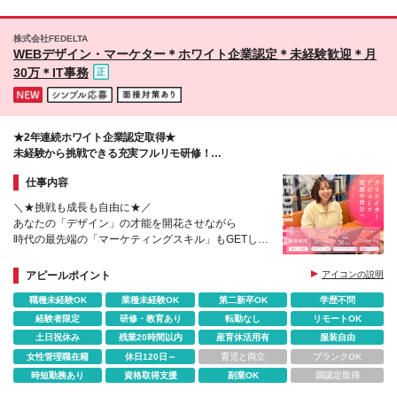
てくれる
とし、条件があります）
インで実現させています！ ※本社：東京都品川区西品
・1年後、驚くほど成長した大好きな自分に出会える
川1-1-1 住友不動産大崎ガーデンタワー9階 ※(変更
・上記をすべて、オンラインで実現する
株式会社FEDELTA
の範囲)上記を除く当社関連勤務地
これが同社のカルチャーだ。
WEBデザイン・マーケター＊ホワイト企業認定＊未経験歓迎＊月
30万＊IT事務
★2年連続ホワイト企業認定取得★
未経験から挑戦できる充実フルリモ研修！
Web業界で手に職をつけよう♪
仕事内容
＼★挑戦も成⻑も⾃由に★／
あなたの「デザイン」の才能を開花させながら
時代の最先端の「マーケティングスキル」もGETしま
せんか?
アピールポイント
アイコンの説明
＃WEBデザイン
職種未経験OK
業種未経験OK
第二新卒OK
学歴不問
＃SNSマーケティング
＃動画編集
経験者限定
研修・教育あり
転勤なし
リモートOK
＃AI生成
土日祝休み
残業20時間以内
産育休活用有
服装自由
＃アプリ開発
女性管理職在籍
休日120日～
育児と両立
ブランクOK
時短勤務あり
資格取得支援
副業OK
国認定取得