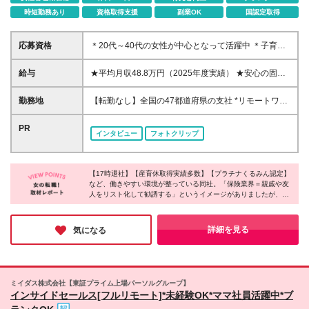
時短勤務あり
資格取得支援
副業OK
国認定取得
応募資格
＊20代～40代の女性が中心となって活躍中 ＊子育て
しながら働く方も多数在籍 ＊未経験者も歓迎 ◆高卒
以上 ◆社会人経験をお持ちの方 - 業界・業種・職種・
給与
★平均月収48.8万円（2025年度実績） ★安心の固定
経験年数は問いません。 «こんな方が応募＆入社して
給＋賞与年2回＋インセンティブ！手当も充実 月給21
います！» ◇無理のない働き方をしたい …お客さま先
万円～23万円＋諸手当＋インセンティブ＋賞与年2回
勤務地
【転勤なし】全国の47都道府県の支社 *リモートワー
への直行直帰OK！17時には退勤できます。 また、
※給与は税込定例給与です。賞与は含みません。 ※約
クまたはシェアオフィスを活用した柔軟な働き方が可
オンライン商談の実施やシェアオフィスの活用などで
3週間の研修期間中は日当8000円を支給いたします。
能 *お住まいや希望に合わせて配属 *U・Iターン歓迎 *
PR
業務効率も高められます。 ◇子育てとの両立を目指
インタビュー
フォトクリップ
※単発的な売上評価だけでなく、日々の頑張りや成果
ご自身の都合で転居が必要になった場合の異動も可能
したい …妊婦さん向けの支援や子育てとの両立を支
をきちんと給与に反映するシステムをとっています。
★リモートワークについて リモートワークのインフ
える制度を 多数ご用意しています。 ◇納得がいく
※インセンティブは、営業実績に比例した年2回の賞
ラ（PC・携帯の無料貸与）・教育体制が充実してい
収入がほしい …平均月収は48.8万円。 賞与も年2回
与に反映されます。 ◆東京・神奈川・千葉・埼玉・
【17時退社】【産育休取得実績多数】【プラチナくるみん認定】
ます。当社では、お客さまのご要望に応じて、訪問・
別途支給しています！ ◇就業ブランクを経て復帰し
など、働きやすい環境が整っている同社。「保険業界＝親戚や友
愛知（一部）・京都・大阪・兵庫（一部）：月給23万
対面による面談や非接触型のWeb面談も実施してお
たい …3年間の育成期間を設けています。 各種研修
人をリスト化して勧誘する」というイメージがありましたが、実
円以上 ◆静岡（一部）・三重・岐阜：月給22万円以
り、「ハイブリッドな営業スタイル」を推進！ ★直
際は知人へのアプローチは一切不要とのこと。会社全体で女性の
でいちからサポートします♪
上 ◆上記以外の地域：月給21万円以上
行直帰OK 自宅からお客さま企業に直接訪問したり、
活躍を後押ししており、女性がイキイキと活躍されていました！
滞在が長くなり遅くなった際は直接帰宅も可能です。
無理なく自分らしく働ける仕組みがあり、ライフステージが変わ
詳細を見る
気になる
っても安心して働き続けられる環境に魅力を感じました◎
子育てに配慮した柔軟な出退勤制度を取り入れていま
す。 ＜募集エリア＞ ◆北海道・東北：北海道/青森/宮
城/岩手/秋田/山形/福島 ◆首都圏：東京/千葉/神奈川/埼
玉 ◆関信越：栃木/群馬/茨城/長野/新潟/山梨 ◆東海・
ミイダス株式会社【東証プライム上場パーソルグループ】
北陸：三重/愛知/静岡/岐阜/石川/富山/福井 ◆近畿：大
インサイドセールス[フルリモート]*未経験OK*ママ社員活躍中*ブ
阪：奈良/京都/兵庫/和歌山/滋賀 ◆中国・四国：広島/