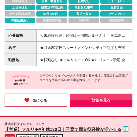
経験者限定
研修・教育あり
転勤なし
リモートOK
土日祝休み
残業20時間以内
産育休活用有
服装自由
女性管理職在籍
休日120日～
育児と両立
ブランクOK
時短勤務あり
資格取得支援
副業OK
国認定取得
応募資格
＼未経験歓迎！経歴は一切問いません！／ 第二新卒
やブランクがある方も大歓迎◎ 特別なスキルより
も、「おしゃべりが好き」「今の生活を変えたい」と
給与
★月給20万円スタート／インセンティブ制度も充実
いうあなたの気持ちを大切にします。 ★1つでも当て
月給20万円〜40万円＋残業代＋インセンティブ（年4
はまれば、立派な応募資格です！ 「普段の電話対応
回） ※残業代は1分単位で全額支給します ※給与額
勤務地
★転勤なし ★フルリモートOK ★U・Iターン歓迎 全国
やスムーズな受け答えに自信がある」 「最先端のAI営
は、これまでのご経験やスキルを踏まえて決定いたし
どこからでも、あなたの「働きたい！」を叶えられる
業など 新しことを取り入れることにワクワクする」
ます ＜試用期間＞ 6ヶ月（期間中も給与・待遇に変わ
フルリモートワークを導入しています！ 通勤ラッシ
「接客の経験を活かしてスキルアップがしたい」
りはありません） ＼充実の手当・評価制度／ ＊昇給
日本のインサイドセールスを牽引する同社は、確立された営業ノ
ュや満員電車とは無縁の毎日で、あなたの時間を有効
「通勤時間をなくし、家庭と仕事を両立したい」
ウハウを武器に高い成長率を維持しています。
年2回（6月、12月）昇給率最大18%実績あり ＊イン
活用しませんか？ フルリモートワークだからこそ得
「残業は少なめ、お休み多めで、プライベートも
センティブ年4回（売上目標の達成に応じて支給） ＊
られるメリットをたくさんご用意しています。 ＼通
何よりの魅力は、全国どこからでも勤務可能な【完全フルリモー
100%充実させたい」 過去の経験ではなく、これから
在宅勤務手当（月5000円支給）
勤時間ゼロ！／ これまで通勤に費やしていた時間
トワーク】。
のあなたを応援します。 まずはお気軽にご応募くだ
を、趣味や勉強、家族との時間に有効活用できます。
場所に縛られない働き方を実現しながら、着実にキャリアアップ
詳細を見る
気になる
さい！
ができる評価制度や環境が整っています。
仕事後のプライベートも大充実です！ ＼居住地にと
「ワークライフバランスを大切にしたい」「最先端の環境でスキ
らわれない働き方！／ 北海道から沖縄まで、全国各
ルアップしたい」という方に、自信を持っておすすめできる環境
地に仲間がいます。 U・Iターンを検討されている方
です♪
も、ご家族の転勤がある方も、住む場所を気にせずキ
株式会社ダイレクト・リンク
ャリアを継続できます。 ＼ライフステージの変化に
【営業】フルリモ×年休130日｜子育て両立◎経験が活かせる
も対応！／ 結婚、出産、育児など、ライフステージ
が変わっても安心して働き続けられる環境です。実際