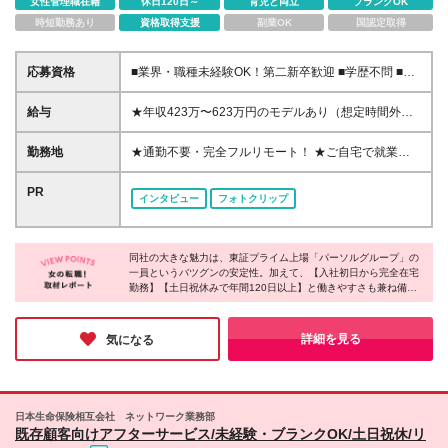
女性管理職在籍
休日120日～
育児と両立
ブランクOK
時短勤務あり
資格取得支援
副業OK
国認定取得
応募資格
■業界・職種未経験OK！第二新卒歓迎 ■学歴不問 ■営
業や販売サービス業・カスタマーサポートなど、顧客
折衝経験をお持ちの方 ＜契約更新あり＞ 初回2ヵ月、
給与
★年収423万〜623万円のモデルあり（想定時間外手
2回目3ヵ月、3回目以降6ヵ月 ※目標の達成状況に応
当10時間分含む） ★半年に一度ドカンと支給のボー
じて更新 ※正社員登用あり
ナスあり（半年に1度最大150万円） 月給25万円〜＋
勤務地
★通勤不要・完全フルリモート！ ★ご自宅で就業い
各種手当＋インセンティブ ＊リモートワーク手当
ただきます ……………………………………… 東京都
（4000円/月） ＊リモートワーク一時金（1万5000
品川区北品川5-1-18 住友不動産大崎ツインビル東館
PR
インタビュー
フォトクリップ
円） ＊残業手当全額支給 ※経験・スキルにより月給
┗JR山手線・埼京線・湘南新宿ライン・りんかい線
を決定します ※試用期間：2ヵ月あり。期間中の雇用
「大崎駅」新東口より徒歩8分 東急池上線 「五反田
形態・給与・待遇に変更はありません 《頑張りはイ
駅」東急五反田駅出口より徒歩9分 · JR山手線 「五反
ンセンティブとして還元！》 当社は5段階の評価制度
同社の大きな魅力は、東証プライム上場「パーソルグループ」の
田駅」より徒歩10分
一員というバツグンの安定性。加えて、【入社初日から完全在宅
を導入。 半期に1回の評価で最高ランク（5点）を獲
……………………………………… ※首都圏の方や本社
勤務】【土日祝休みで年間120日以上】と働きやすさも兼ね備え
得したメンバーには、 150万円のインセンティブを支
への通勤が可能な方は、本社にて研修を実施後に在宅
ています。ノートPCの貸与やリモートワーク手当の支給など福利
給！ これが半年に一度のインセンティブとして支給
勤務となります ※(変更の範囲)上記を除く当社関連勤
厚生も充実。無理なく・長く働ける環境を探している方にとって
されるため、 成果を出した分だけまとまった収入を
務地
ピッタリな企業です◎
詳細を見る
気になる
得られる仕組みです。
日本生命保険相互会社 ネットワーク業務部
既存顧客向けアフターサービス/未経験・ブランクOK/土日祝休/リ