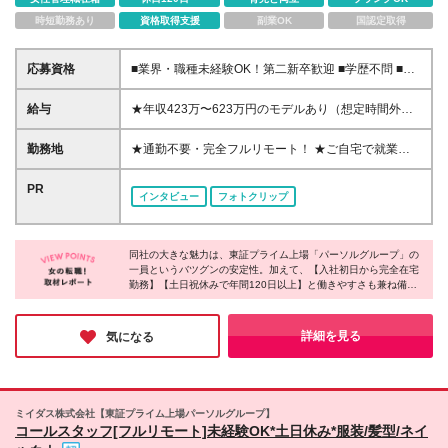
時短勤務あり
資格取得支援
副業OK
国認定取得
応募資格
■業界・職種未経験OK！第二新卒歓迎 ■学歴不問 ■営
業や販売サービス業・カスタマーサポートなど、顧客
折衝経験をお持ちの方 ＜契約更新あり＞ 初回2ヵ月、
給与
★年収423万〜623万円のモデルあり（想定時間外手
2回目3ヵ月、3回目以降6ヵ月 ※目標の達成状況に応
当10時間分含む） ★半年に一度ドカンと支給のボー
じて更新 ※正社員登用あり
ナスあり（半年に1度最大150万円） 月給25万円〜＋
勤務地
★通勤不要・完全フルリモート！ ★ご自宅で就業い
各種手当＋インセンティブ ＊リモートワーク手当
ただきます ……………………………………… 東京都
（4000円/月） ＊リモートワーク一時金（1万5000
品川区北品川5-1-18 住友不動産大崎ツインビル東館
PR
インタビュー
フォトクリップ
円） ＊残業手当全額支給 ※経験・スキルにより月給
┗JR山手線・埼京線・湘南新宿ライン・りんかい線
を決定します ※試用期間：2ヵ月あり。期間中の雇用
「大崎駅」新東口より徒歩8分 東急池上線 「五反田
形態・給与・待遇に変更はありません 《頑張りはイ
駅」東急五反田駅出口より徒歩9分 · JR山手線 「五反
ンセンティブとして還元！》 当社は5段階の評価制度
同社の大きな魅力は、東証プライム上場「パーソルグループ」の
田駅」より徒歩10分
一員というバツグンの安定性。加えて、【入社初日から完全在宅
を導入。 半期に1回の評価で最高ランク（5点）を獲
……………………………………… ※首都圏の方や本社
勤務】【土日祝休みで年間120日以上】と働きやすさも兼ね備え
得したメンバーには、 150万円のインセンティブを支
への通勤が可能な方は、本社にて研修を実施後に在宅
ています。ノートPCの貸与やリモートワーク手当の支給など福利
給！ これが半年に一度のインセンティブとして支給
勤務となります ※(変更の範囲)上記を除く当社関連勤
厚生も充実。無理なく・長く働ける環境を探している方にとって
されるため、 成果を出した分だけまとまった収入を
務地
ピッタリな企業です◎
詳細を見る
気になる
得られる仕組みです。
ミイダス株式会社【東証プライム上場パーソルグループ】
コールスタッフ[フルリモート]未経験OK*土日休み*服装/髪型/ネイ