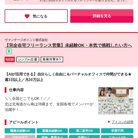
れるため自らダイヤルするプレッシャーがありません。もう1つ
千円～1万2千円を支給
は【音声アシスト機能】。通話中、お客様には聞こえない形で管
理者からアドバイスをもらえます。フルリモートでも安心の手厚
いフォロー体制があり、未経験の方も安心して挑戦できる企業様
詳細を見る
気になる
です！
ヴァンテージポイント株式会社
【完全在宅フリーランス営業】未経験OK・本気で挑戦したい方へ
【AIが活用できる】自分らしく自由に＆バーチャルオフィスで仲間ができる★
週3日以上／月20万以上
仕事内容
＼＼全国どこでもOK！／／
北は北海道から南は沖縄まで、全国各地でメンバーが
活躍中！
フリーランス×完全在宅でも孤独感はゼロ！仲間を身
近に感じながら働けます。
アピールポイント
アイコンの説明
職種未経験OK
業種未経験OK
第二新卒OK
学歴不問
経験者限定
研修・教育あり
転勤なし
リモートOK