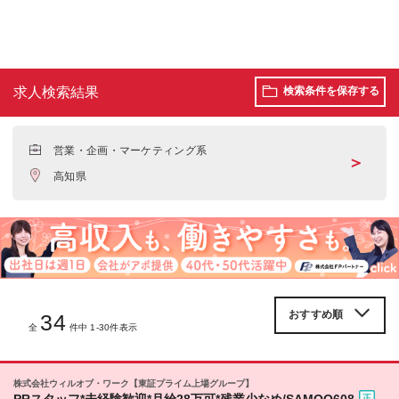
求人検索結果
検索条件を保存する
営業・企画・マーケティング系
＞
高知県
34
全
件中 1-30件表示
株式会社ウィルオブ・ワーク【東証プライム上場グループ】
PRスタッフ*未経験歓迎*月給28万可*残業少なめ/SAMOO608