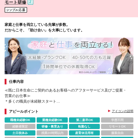
モート研修
家庭と仕事を両立している先輩が多数。
だからこそ、「助け合い」を大事にしています。
仕事内容
≪既に日本生命にご契約のあるお客様へのアフターサービス及びご提案・
営業のお仕事≫
＊多くの職員が未経験スタート
＊充実した研修とサポートあり
アピールポイント
アイコンの説明
職種未経験OK
業種未経験OK
第二新卒OK
学歴不問
経験者限定
研修・教育あり
転勤なし
リモートOK
土日祝休み
残業20時間以内
産育休活用有
服装自由