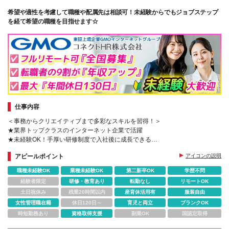
★開放感のある屋上でランチもできます ★電子レン
希望や適性を考慮して職種や配属先は相談可！未経験からでもジョブステップ
ジ・冷蔵庫あり ★社内イベントあり （ビュッフェや
を経て希望の職種を目指せます☆
体験型イベントなどなど！！） ※変更の範囲／稼働案
件に応じて勤務場所が変更となる可能性があります
（東京近郊エリア）
仕事内容
＜事務からクリエイティブまで多彩なスキルを習得！＞
★業界トップクラスのインターネット企業で活躍
★未経験OK！手厚い研修制度で入社後に成長できる
★年間休日最大130日で働きやすさも◎
アピールポイント
アイコンの説明
職種未経験OK
業種未経験OK
第二新卒OK
学歴不問
経験者限定
研修・教育あり
転勤なし
リモートOK
土日祝休み
残業20時間以内
産育休活用有
服装自由
女性管理職在籍
休日120日～
育児と両立
ブランクOK
時短勤務あり
資格取得支援
副業OK
国認定取得