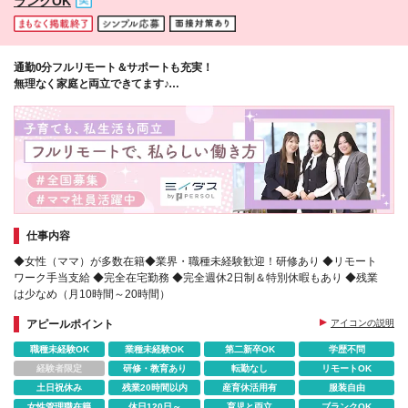
ランクOK
島根/岡山/鳥取/山口/香川/徳島/高知/愛媛 ◆九州・沖
縄：福岡/長崎/佐賀/熊本/鹿児島/大分/宮崎/沖縄 (変更
の範囲)上記を除く当社関連勤務地
通勤0分フルリモート＆サポートも充実！
無理なく家庭と両立できてます♪
（ママ社員・Aさん）
仕事内容
◆女性（ママ）が多数在籍◆業界・職種未経験歓迎！研修あり ◆リモート
ワーク手当支給 ◆完全在宅勤務 ◆完全週休2日制＆特別休暇もあり ◆残業
は少なめ（月10時間～20時間）
アピールポイント
アイコンの説明
職種未経験OK
業種未経験OK
第二新卒OK
学歴不問
経験者限定
研修・教育あり
転勤なし
リモートOK
土日祝休み
残業20時間以内
産育休活用有
服装自由
女性管理職在籍
休日120日～
育児と両立
ブランクOK