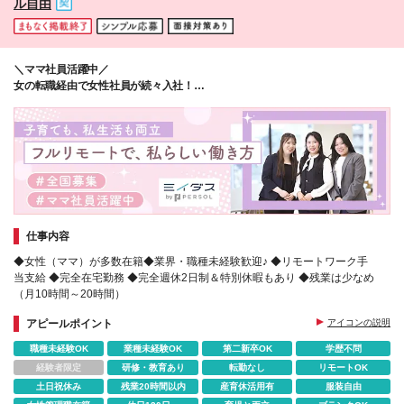
ル自由
＼ママ社員活躍中／
女の転職経由で女性社員が続々入社！
家庭と両立できる"フルリモート"のお仕事です◎
仕事内容
◆女性（ママ）が多数在籍◆業界・職種未経験歓迎♪ ◆リモートワーク手
当支給 ◆完全在宅勤務 ◆完全週休2日制＆特別休暇もあり ◆残業は少なめ
（月10時間～20時間）
アピールポイント
アイコンの説明
職種未経験OK
業種未経験OK
第二新卒OK
学歴不問
経験者限定
研修・教育あり
転勤なし
リモートOK
土日祝休み
残業20時間以内
産育休活用有
服装自由