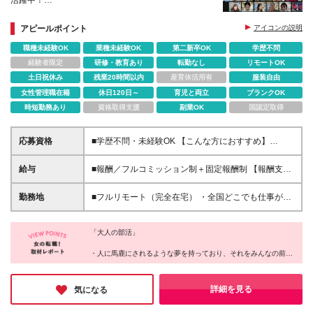
活躍中！
フリーランス×完全在宅でも孤独感はゼロ！仲間を身
近に感じながら働けます。
アピールポイント
アイコンの説明
職種未経験OK
業種未経験OK
第二新卒OK
学歴不問
経験者限定
研修・教育あり
転勤なし
リモートOK
土日祝休み
残業20時間以内
産育休活用有
服装自由
女性管理職在籍
休日120日～
育児と両立
ブランクOK
時短勤務あり
資格取得支援
副業OK
国認定取得
応募資格
■学歴不問・未経験OK 【こんな方におすすめ】
⭕「自信はないけど、頑張ってみたい」と思える人
⭕「もう一度、努力してみよう」と挑戦できる人 ⭕
給与
■報酬／フルコミッション制＋固定報酬制 【報酬支払
仲間と支え合いながら、前向きに成長したい人 【向
い実績(2024年度)】平均5,522,124円 （Join1年以上2
いていない方】 ❌ラクに稼ぎたい人 ❌最低限の収入が
年未満メンバー） この数字は、ウルサポの環境を活
勤務地
■フルリモート（完全在宅） ・全国どこでも仕事がで
あればOKな人 ❌自分の成長に興味がない人 ❌人と協
かし、成長し続けた人たちのもの。 ✅研修に参加し、
きます（地方でも活躍できます） ・あなたが「ここ
力せず、すぐに諦める人 「楽して稼げる仕事」では
学びを実践に活かした人 ✅チームでの交流を大切に
で働きたい！」と思った場所が職場です（0秒出社）
ありません。 でも、だからこそ成長の実感がある
し、挑戦を続けた人 すべての人がこの結果を得られ
「大人の部活」
・平日にワーケーション先でオンライン商談や、移動
―― それってワクワクしませんか？ 「できるか不
るわけではありません。 「ただ待つ」だけではな
中にチャットでコミュニケーションもOK
・人に馬鹿にされるような夢を持っており、それをみんなの前で
安」より「どこまで成長できるか」を楽しめる環境で
く、「行動する」ことが、成果への第一歩です。 ※固
――――――――――――――――― ◎メタバース
発言できる
す。 本気で挑戦するあなたを、全力でサポートしま
定報酬について ジョイン3ヵ月目以降、組織運営に関
オフィス「oVice」の活用 完全在宅でありながら孤独
・慣れ合いではなく切磋琢磨できる、本気で向き合ってくれる仲
す！
する固定報酬の仕事にエントリー可能。全メンバーの
感ゼロ。 ・研修や案件相談、仕事のMTG ・「ねぇね
間がいる
詳細を見る
気になる
約20％程度が固定報酬を得ており、時給1,500円～
・賞賛承認文化があり、あなたの存在を認めてくれる環境がある
ぇ今ちょっといい？」のライトなコミュニケーション
・トレーナーが正しい努力を示し、適切なフィードバックを行っ
10,000円相当の仕事があります（一定のスキルを必要
・「ちょっと話聞いてよぉ～」の雑談 も全てオンラ