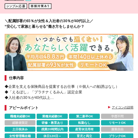
＼配属部署の93％が女性＆入社者の30％が40代以上／
“安心して家族と暮らせる”働き方をしませんか？
仕事内容
◆企業を支える保険商品を提案するお仕事（※個人への勧誘はなし）
◆「えるぼし」「プラチナくるみん」認定企業
◆入社者の30％が40代以上
◆転勤なし｜産育休復帰実績多数｜残業ほぼなし｜土日祝休み
アピールポイント
アイコンの説明
職種未経験OK
業種未経験OK
第二新卒OK
学歴不問
経験者限定
研修・教育あり
転勤なし
リモートOK
土日祝休み
残業20時間以内
産育休活用有
服装自由
女性管理職在籍
休日120日～
育児と両立
ブランクOK