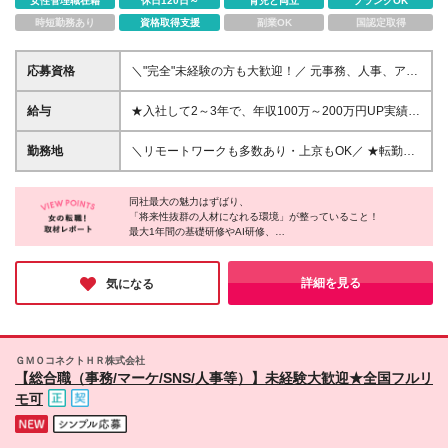
女性管理職在籍
休日120日～
育児と両立
ブランクOK
時短勤務あり
資格取得支援
副業OK
国認定取得
応募資格
＼"完全"未経験の方も大歓迎！／ 元事務、人事、アパ
レル、飲食、営業、保育士、エステティシャンなど…
様々な方が活躍されています◎ ◆未経験歓迎！文系
給与
★入社して2～3年で、年収100万～200万円UP実績あ
OK ◆社会人デビューOK ◆学歴・職務経歴一切不問
り★ 月給30万円～80万円以上＋賞与年2回 └固定残業
＼未経験から…／ ★手に職付けたい方 ┗ChatGPと対
代（月20時間分／2万9300円）含む。超過分は別途全
勤務地
＼リモートワークも多数あり・上京もOK／ ★転勤な
話したことがある人は尚歓迎！ ★SNSやWebなど好
額支給。 ※経験・スキルを考慮の上、決定します。 ※
し／希望を考慮★ 現在”全国”への展開を進めており、
きなことを仕事にしたい方 ★人と話すことが好きな
経験者の方は応相談 ※試用期間中は、月給23.2万円～
全国各地で募集中！ 一都三県、関東、中部、関西、
方 ┗お客様とMTGをしたり、コミュニケーションを
50万円 └固定残業代（月20時間分／2万9300円～4万
同社最大の魅力はずばり、
中国、九州など多数 【本社】東京都渋谷区渋谷3-3-
取る機会が多いので、 コミュニケーション力が活
「将来性抜群の人材になれる環境」が整っていること！
3700円以上）含む。 ※超過分は別途全額支給します
5 NBF渋谷イースト2F ゆくゆくは… ☆フルリモー
最大1年間の基礎研修やAI研修、
かせます！ ◎約9割が完全未経験！ ◎学歴・職歴・転
★IT業界経験者、もしくは独学でITについて学ばれて
トワーク ☆フレックス ☆フリーランス ☆副業で稼
専属メンターの伴走に加え、
職回数は一切問いません ≪活躍中の社員について≫
いる方は優遇します！ （ITパスポート受験経験やプロ
ぐ などもOK ◆リモートワーク実施中 ※プロジェク
配属後のフォロー体制も万全。
平均年齢27歳＆20代～30代の若手メインで活躍中◎
グラミングなど） ◆契約社員の未経験者の方：月給
トによって変動あり ◆U・Iターン歓迎 ◆直行直帰可
さらに、クリエイターやエンジニア等へ
詳細を見る
気になる
未経験者をできるだけ多く、複数名採用しています！
24.7万円～
柔軟にジョブチェンジできる選択肢の多さも驚きでした！
◆上京支援制度を活用し、初めての上京もサポート！
「同社なら間違いなく充実したキャリアが築ける」と確信できる
◆配属先は希望を考慮します ＜＜ 今後も全国に
環境です。
事業を展開予定 ＞＞ 現在は関東を中心に事業展開
少しでも気になった方は、ぜひお気軽にご応募してみてはいかが
を進めつつ、 これからは”全国”への展開も予定する急
でしょうか？
ＧＭＯコネクトＨＲ株式会社
成長企業なんです◎ 「経験を積み、いずれは地元に
【総合職（事務/マーケ/SNS/人事等）】未経験大歓迎★全国フルリ
戻って活躍したい」 そんな方でも活躍できます！ ＼
モ可
オフィスの魅力をご紹介／ ★リフレッシュルーム設
置 （自由に使えるカフェスペース♪） ★カフェマシン
あり （コーヒーなどのドリンクが自由に飲めます♪）