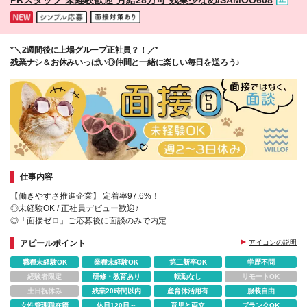
*＼2週間後に上場グループ正社員？！／*
残業ナシ＆お休みいっぱい◎仲間と一緒に楽しい毎日を送ろう♪
仕事内容
【働きやすさ推進企業】 定着率97.6%！
◎未経験OK / 正社員デビュー歓迎♪
◎「面接ゼロ」ご応募後に面談のみで内定
★週2～3日休み＆残業ほぼ０
アピールポイント
アイコンの説明
★賞与年2回
★産育休取得実績ほぼ100%
職種未経験OK
業種未経験OK
第二新卒OK
学歴不問
★豊富なキャリアパス
経験者限定
研修・教育あり
転勤なし
リモートOK
土日祝休み
残業20時間以内
産育休活用有
服装自由
女性管理職在籍
休日120日～
育児と両立
ブランクOK