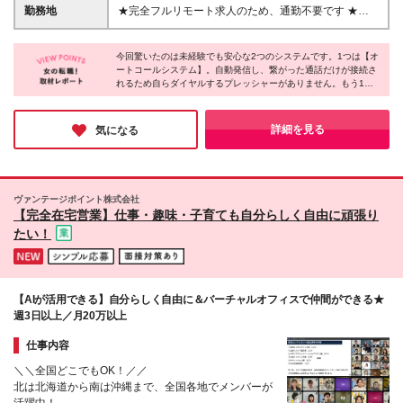
期間3ヵ月あり。期間中の給与・待遇の差異はありま
勤務地
★完全フルリモート求人のため、通勤不要です ★全
せん。 月給19万円～35万円＋インセンティブ＋チー
国どこからでも働けます ★出社の必要なし 【本社】
ム報酬＋賞与（年1回） ＼他にも…／ ＊インセンティ
兵庫県神戸市兵庫区浜中町1-19-7 (変更の範囲)上記を
ブ └アポイント獲得数により月1万円～10万円を支給
今回驚いたのは未経験でも安心な2つのシステムです。1つは【オ
除く当社関連勤務地
ートコールシステム】。自動発信し、繋がった通話だけが接続さ
＊チーム報酬 └チームでの目標件数を達成すると月6
れるため自らダイヤルするプレッシャーがありません。もう1つ
千円～1万2千円を支給
は【音声アシスト機能】。通話中、お客様には聞こえない形で管
理者からアドバイスをもらえます。フルリモートでも安心の手厚
いフォロー体制があり、未経験の方も安心して挑戦できる企業様
詳細を見る
気になる
です！
ヴァンテージポイント株式会社
【完全在宅営業】仕事・趣味・子育ても自分らしく自由に頑張り
たい！
【AIが活用できる】自分らしく自由に＆バーチャルオフィスで仲間ができる★
週3日以上／月20万以上
仕事内容
＼＼全国どこでもOK！／／
北は北海道から南は沖縄まで、全国各地でメンバーが