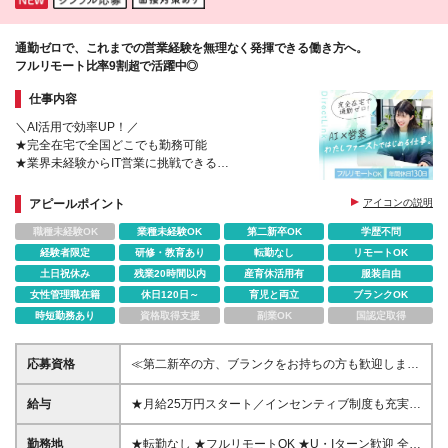
に、子育て中の社員も多数活躍しています。 ＼全国
に広がる仲間との出会い！／ 年に一度のキックオフ
通勤ゼロで、これまでの営業経験を無理なく発揮できる働き方へ。
ミーティングでは、全国の仲間とリアルで交流できま
フルリモート比率9割超で活躍中◎
す。 普段はオンラインでのやり取りが中心ですが、
直接会うことで絆を深め、仕事へのモチベーションも
仕事内容
高まります。 【本社】 〒106-0032 東京都港区六本木
1-4-5 アークヒルズサウスタワー3F
＼AI活用で効率UP！／
★完全在宅で全国どこでも勤務可能
★業界未経験からIT営業に挑戦できる
★月給25万円以上＆年4回インセンティブ
アピールポイント
アイコンの説明
職種未経験OK
業種未経験OK
第二新卒OK
学歴不問
経験者限定
研修・教育あり
転勤なし
リモートOK
土日祝休み
残業20時間以内
産育休活用有
服装自由
女性管理職在籍
休日120日～
育児と両立
ブランクOK
時短勤務あり
資格取得支援
副業OK
国認定取得
応募資格
≪第二新卒の方、ブランクをお持ちの方も歓迎しま
す！≫ ◆営業のご経験がある方は、業界を問わず歓
迎いたします ※実務経験がない方もご応募いただけま
給与
★月給25万円スタート／インセンティブ制度も充実
す（その場合、月給20万円〜を想定） 〜こんなご経
月給25万円〜45万円＋残業代＋インセンティブ（年4
験をお持ちの方にご活躍いただけます〜 ◎法人営業
回） ●昇給年2回／昇給率最大18%実績あり ●インセ
勤務地
★転勤なし ★フルリモートOK ★U・Iターン歓迎 全国