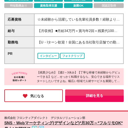
時短勤務あり
資格取得支援
副業OK
国認定取得
応募資格
☆未経験から活躍している先輩社員多数！経験よりも
意欲や人物重視で選考します！ ◆業種・職種未経験
歓迎 ◆第二新卒も歓迎 ◆学歴不問 ≪こんな方を求め
給与
【月収例】 ■月給34万円＋賞与年2回＋残業代100%
ています≫ ☆喜んでもらうのが好きな方 ☆最新トレ
支給／マネージャーの場合 ■月給28万円＋賞与年2回
ンドや情報発信が好きな方 ☆人と話すのが好きな方
＋残業代100%支給／リーダーの場合 ■月給24万円＋
勤務地
【U・Iターン歓迎！全国にある当社取引店舗での勤
☆販売だけでなく幅広い仕事にチャレンジしたい方
賞与年2回＋残業代100%支給／一般の場合 ☆その他
務】 ★希望勤務地への配属となります ★基本的に担
雑談ベースの気軽な面談を通じて、納得のいく働き方
お祝い金など手当も充実！ ◆月給23万円～月給28万
当店舗（小売店・商業施設）への直行直帰となります
PR
を一緒に見つけていきましょう♪
インタビュー
フォトクリップ
円＋賞与年2回＋残業手当＋各種手当 ☆上記は最下限
駅チカ／人気エリア／ショッピングモール・アウトレ
の給与です！ ※勤務地や年齢、スキルを考慮のうえ、
ット・百貨店／主要駅から徒歩10分圏内の勤務地も！
スタート時の給与を決定します ※2ヶ月の試用期間あ
～勤務地は下記いずれかとなります～ 【北海道・東
り。試用期間中、雇用形態・給与・待遇に変更はあり
【残業少なめ】【週2～3休み】【丁寧な研修で未経験からデビュ
北】 北海道、青森、岩手、宮城、秋田、山形、福島
ーできる】など…せっかく転職するなら、安心できる場所でリス
ません
【関東】 茨城、栃木、群馬、埼玉、千葉、東京、神
タートしたいですよね。幅広い領域で人材サービスを展開してい
奈川 【中部】 富山、石川、福井、新潟、山梨、長
る同社では、充実した休日休暇や残業時間の削減によって働きや
野、岐阜、静岡、愛知 【近畿】 三重、滋賀、京都、
すい環境を作っているのだとか！東証プライム上場企業グループ
大阪、兵庫、奈良、和歌山 【中国】 鳥取、島根、岡
としての安定性も同社の魅力。新たな一歩を踏み出す場所にぴっ
詳細を見る
気になる
たりではないでしょうか。
山、広島、山口、徳島、香川、愛媛、高知 【九州】
福岡、佐賀、長崎、熊本、大分、宮崎、鹿児島 本社
／東京都新宿区新宿3-1-24 京王新宿三丁目ビル3階
支店／札幌、仙台、水戸、高崎、新潟、長野、首都圏
株式会社 フロンティアダイレクト デジタルソリューション部
（新宿）、静岡、金沢、名古屋、大阪、広島、福岡 ※
SNS・Webマーケティング(デザインなど)*月30万～*フルリモOK*
初回配属地以外の当社関連勤務地での勤務はありませ