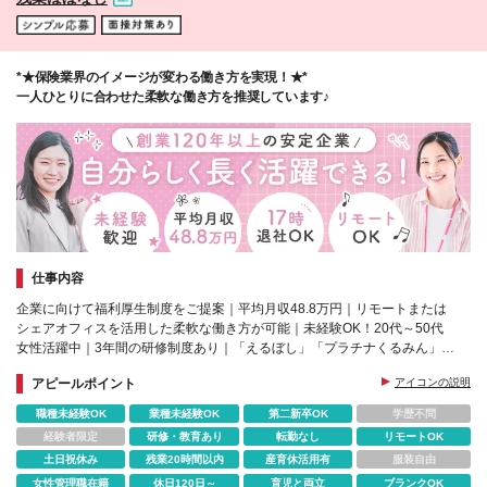
国：広島/島根/岡山/鳥取/山口/香川/徳島/高知/愛媛 ◆
九州・沖縄：福岡/長崎/佐賀/熊本/鹿児島/大分/宮崎/沖
縄 (変更の範囲)上記を除く当社関連勤務地
*★保険業界のイメージが変わる働き方を実現！★*
一人ひとりに合わせた柔軟な働き方を推奨しています♪
仕事内容
企業に向けて福利厚生制度をご提案｜平均月収48.8万円｜リモートまたは
シェアオフィスを活用した柔軟な働き方が可能｜未経験OK！20代～50代
女性活躍中｜3年間の研修制度あり｜「えるぼし」「プラチナくるみん」認
定
アピールポイント
アイコンの説明
職種未経験OK
業種未経験OK
第二新卒OK
学歴不問
経験者限定
研修・教育あり
転勤なし
リモートOK
土日祝休み
残業20時間以内
産育休活用有
服装自由
女性管理職在籍
休日120日～
育児と両立
ブランクOK