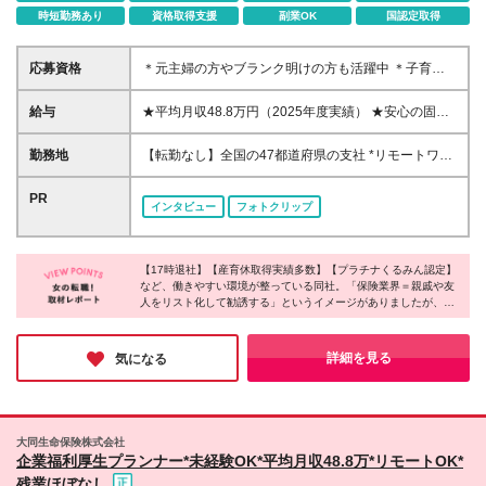
時短勤務あり
資格取得支援
副業OK
国認定取得
応募資格
＊元主婦の方やブランク明けの方も活躍中 ＊子育て
しながら働く方も多数在籍 ＊未経験者も歓迎 ◆高卒
以上 ◆社会人経験をお持ちの方 - 業界・業種・職種・
給与
★平均月収48.8万円（2025年度実績） ★安心の固定
経験年数は問いません。 «こんな方が応募＆入社して
給＋賞与年2回＋インセンティブ！手当も充実 月給21
います！» ◇無理のない働き方をしたい …お客さま先
万円～23万円＋諸手当＋インセンティブ＋賞与年2回
勤務地
【転勤なし】全国の47都道府県の支社 *リモートワー
への直行直帰OK！17時には退勤できます。 また、
※給与は税込定例給与です。賞与は含みません。 ※約
クまたはシェアオフィスを活用した柔軟な働き方が可
オンライン商談の実施やシェアオフィスの活用などで
3週間の研修期間中は日当8000円を支給いたします。
能 *転勤なし *UIターン歓迎 *お住まいや希望を最大限
PR
業務効率も高められます。 ◇子育てとの両立を目指
インタビュー
フォトクリップ
※単発的な売上評価だけでなく、日々の頑張りや成果
考慮 *ご自身の都合で転居が必要になった場合の異動
したい …妊婦さん向けの支援や子育てとの両立を支
をきちんと給与に反映するシステムをとっています。
も可能 ★リモートワークについて リモートワークの
える制度を 多数ご用意しています。 ◇納得がいく
※インセンティブは、営業実績に比例した年2回の賞
インフラ（PC・携帯の無料貸与）・教育体制が充実
収入がほしい …平均月収は48.8万円。 賞与も年2回
与に反映されます。 ◆東京・神奈川・千葉・埼玉・
【17時退社】【産育休取得実績多数】【プラチナくるみん認定】
しています。当社では、お客さまのご要望に応じて、
別途支給しています！ ◇就業ブランクを経て復帰し
など、働きやすい環境が整っている同社。「保険業界＝親戚や友
愛知（一部）・京都・大阪・兵庫（一部）：月給23万
訪問・対面による面談や非接触型のWeb面談も実施し
たい …3年間の育成期間を設けています。 各種研修
人をリスト化して勧誘する」というイメージがありましたが、実
円以上 ◆静岡（一部）・三重・岐阜：月給22万円以
ており、「ハイブリッドな営業スタイル」を推進！
際は知人へのアプローチは一切不要とのこと。会社全体で女性の
でいちからサポートします♪
上 ◆上記以外の地域：月給21万円以上
★直行直帰OK 自宅からお客さま企業に直接訪問した
活躍を後押ししており、女性がイキイキと活躍されていました！
り、滞在が長くなり遅くなった際は直接帰宅も可能で
無理なく自分らしく働ける仕組みがあり、ライフステージが変わ
詳細を見る
気になる
っても安心して働き続けられる環境に魅力を感じました◎
す。 子育てに配慮した柔軟な出退勤制度を取り入れ
ています。 ＜募集エリア＞ ◆北海道・東北：北海道/
青森/宮城/岩手/秋田/山形/福島 ◆首都圏：東京/千葉/神
奈川/埼玉 ◆関信越：栃木/群馬/茨城/長野/新潟/山梨 ◆
大同生命保険株式会社
東海・北陸：三重/愛知/静岡/岐阜/石川/富山/福井 ◆近
企業福利厚生プランナー*未経験OK*平均月収48.8万*リモートOK*
畿：大阪：奈良/京都/兵庫/和歌山/滋賀 ◆中国・四
残業ほぼなし