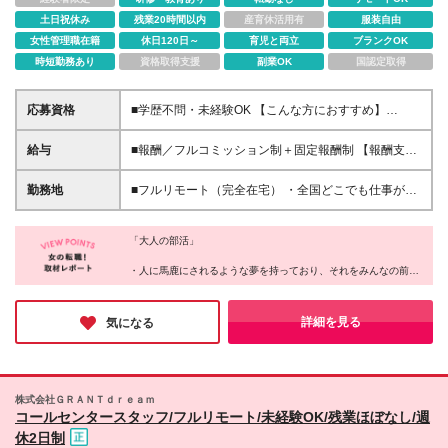
土日祝休み
残業20時間以内
産育休活用有
服装自由
女性管理職在籍
休日120日～
育児と両立
ブランクOK
時短勤務あり
資格取得支援
副業OK
国認定取得
応募資格
■学歴不問・未経験OK 【こんな方におすすめ】
⭕「自信はないけど、頑張ってみたい」と思える人
⭕「もう一度、努力してみよう」と挑戦できる人 ⭕
給与
■報酬／フルコミッション制＋固定報酬制 【報酬支払
仲間と支え合いながら、前向きに成長したい人 【向
い実績(2024年度)】平均5,522,124円 （Join1年以上2
いていない方】 ❌ラクに稼ぎたい人 ❌最低限の収入が
年未満メンバー） この数字は、ウルサポの環境を活
勤務地
■フルリモート（完全在宅） ・全国どこでも仕事がで
あればOKな人 ❌自分の成長に興味がない人 ❌人と協
かし、成長し続けた人たちのもの。 ✅研修に参加し、
きます（地方でも活躍できます） ・あなたが「ここ
力せず、すぐに諦める人 「楽して稼げる仕事」では
学びを実践に活かした人 ✅チームでの交流を大切に
で働きたい！」と思った場所が職場です（0秒出社）
ありません。 でも、だからこそ成長の実感がある
し、挑戦を続けた人 すべての人がこの結果を得られ
「大人の部活」
・平日にワーケーション先でオンライン商談や、移動
―― それってワクワクしませんか？ 「できるか不
るわけではありません。 「ただ待つ」だけではな
中にチャットでコミュニケーションもOK
・人に馬鹿にされるような夢を持っており、それをみんなの前で
安」より「どこまで成長できるか」を楽しめる環境で
く、「行動する」ことが、成果への第一歩です。 ※固
――――――――――――――――― ◎メタバース
発言できる
す。 本気で挑戦するあなたを、全力でサポートしま
定報酬について ジョイン3ヵ月目以降、組織運営に関
オフィス「oVice」の活用 完全在宅でありながら孤独
・慣れ合いではなく切磋琢磨できる、本気で向き合ってくれる仲
す！
する固定報酬の仕事にエントリー可能。全メンバーの
感ゼロ。 ・研修や案件相談、仕事のMTG ・「ねぇね
間がいる
詳細を見る
気になる
約20％程度が固定報酬を得ており、時給1,500円～
・賞賛承認文化があり、あなたの存在を認めてくれる環境がある
ぇ今ちょっといい？」のライトなコミュニケーション
・トレーナーが正しい努力を示し、適切なフィードバックを行っ
10,000円相当の仕事があります（一定のスキルを必要
・「ちょっと話聞いてよぉ～」の雑談 も全てオンラ
てくれる
とし、条件があります）
インで実現させています！ ※本社：東京都品川区西品
・1年後、驚くほど成長した大好きな自分に出会える
川1-1-1 住友不動産大崎ガーデンタワー9階 ※(変更
・上記をすべて、オンラインで実現する
株式会社ＧＲＡＮＴｄｒｅａｍ
の範囲)上記を除く当社関連勤務地
これが同社のカルチャーだ。
コールセンタースタッフ/フルリモート/未経験OK/残業ほぼなし/週
休2日制