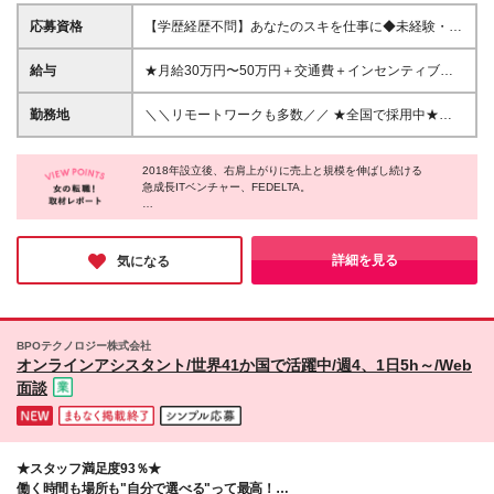
応募資格
【学歴経歴不問】あなたのスキを仕事に◆未経験・第
二新卒歓迎 ◆物件サポート制度で初めての上京も応
援♪20代活躍中！ 80％以上が未経験！ 制作の経験は
給与
★⽉給30万円〜50万円＋交通費＋インセンティブ賞
必要ありません！【意欲重視】の採用です。 ★未経
与★ （20時間の固定残業代、⼀律⽉54,750円を含
験歓迎 ★第二新卒歓迎 ★異業種からの入社メンバー
む） ※固定残業代超過分は支給いたします。 ※経験・
勤務地
＼＼リモートワークも多数／／ ★全国で採⽤中★
95％以上 ★学歴・経験不問 ★主夫・主婦も活躍中 ★
スキルを考慮の上、決定 ※昇給︓随時あり 試⽤期間
【転勤なし／希望を考慮】 ⼀都三県、群⾺、関⻄、
動画編集・デザイン制作の勉強を独学でしている方な
中（6か月間）は、下記の給与となります。 【⼀都三
九州、東海、東北 就業時は上記エリアにて会社が指
ど ※基礎的PCスキルがある方は尚歓迎 「新しいこと
県の⽅】 ⽉給24万円〜50万円＋役職⼿当＋インセン
2018年設立後、右肩上がりに売上と規模を伸ばし続ける
定する プロジェクト先での勤務となります。 ＼北海
に挑戦したい」 「動画クリエイター・デザイナーと
急成長ITベンチャー、FEDELTA。
ティブ賞与 （固定残業代含む︓20時間分30,900円）
道エリアも近々進出予定︕／ ★リモートワーク実施
して基礎から学びたい」 「ゆくゆくはマーケターを
【関⻄、東海の⽅】 ⽉給22万円〜50万円＋役職⼿当
中（プロジェクトによる） ※⼀部フルリモートあり
同社の魅力は、圧倒的な成長と手厚い待遇を兼ね備えているとこ
目指したい」 「幅広いキャリアステップで自分の可
＋インセンティブ賞与 （固定残業代含む︓20時間分
★Ｕ＆Ｉターン歓迎 ★引越しや上京される⽅へ引越
ろ。
能性を広げたい」など… あなたの成長したい気持ち
28,500円） 【⼀都三県以外の関東圏、九州、東北、
しサポートもあり︕ ┗オンラインで簡単に新居を内
給与を貰いながら、Web知識や動画編集スキルをゼロから学べる
詳細を見る
気になる
を そのまま当社にぶつけてください！ 万全の体制で
北海道、その他地域の⽅】 ⽉給20万円〜50万円＋役
研修をはじめ、
⾒OK︕契約まで丁寧にサポートします。 ┗仲介⼿数
お待ちしております♪
『人』にフォーカスしているからこそ、ワークライフバランスも
職⼿当＋インセンティブ賞与 （固定残業代含む︓20
料最⼤”無料” ┗引越しお祝い⾦”最⼤20万円”もあり︕
抜群。
時間分24,700円） ◆引越し・上京される⽅は、物件
★転勤なし ★配属先は希望を考慮します ＼＼今後も
サポート制度（UIターン⽀援）あり ※仲介⼿数料最⼤
全国に⽀社を展開予定／／ 現在は関東を中⼼に事業
年休120日以上、土日祝休と働きやすさも抜群。
BPOテクノロジー株式会社
無料・お祝い⾦最⼤20万円あり︕ ※新居の内覧や契
展開を進めつつ「北海道」にも進出予定︕ これから
ここからキャリアを形成したい方にぜひ挑戦していただきたいで
オンラインアシスタント/世界41か国で活躍中/週4、1日5h～/Web
約なども丁寧にサポートします︕ ※試用期間中でも福
す。
は全国への展開も予定する急成⻑企業なんです◎
面談
利厚生に差異はありません ※固定残業代超過分は支給
「経験を積み、いずれは地元に戻って活躍したい」
いたします。 ＼経験者の⽅はさらに優遇します︕／
そんな⽅でも活躍できます︕ (変更の範囲)上記を除く
★⽉給38万円〜＋交通費＋インセンティブ賞与★
当社関連勤務地
（※想定年収 500万円以上） （10時間の固定残業
代、⼀律⽉25,580円を含む。超過分は⽀給） ※経験
★スタッフ満足度93％★
者枠︓実務経験2年以上 少数募集 ※経験・スキルを考
働く時間も場所も"自分で選べる"って最高！