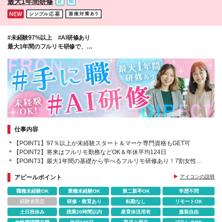
最大1年間研修
ん
#未経験97%以上 #AI研修あり
最大1年間のフルリモ研修で、
"AI時代に選ばれる"マーケターへ！
仕事内容
＊【POINT1】97％以上が未経験スタート＆マーケ専門資格もGET可
＊【POINT2】将来はフルリモ勤務などOK＆年休平均124日
＊【POINT3】最大1年間の基礎から学べるフルリモ研修あり！7割女性社
員
アピールポイント
アイコンの説明
職種未経験OK
業種未経験OK
第二新卒OK
学歴不問
経験者限定
研修・教育あり
転勤なし
リモートOK
土日祝休み
残業20時間以内
産育休活用有
服装自由