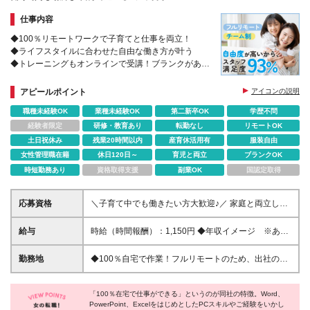
慮の上、決定
人気のヒミツは自由度の高さ→→
仕事内容
◆100％リモートワークで子育てと仕事を両立！
◆ライフスタイルに合わせた自由な働き方が叶う
◆トレーニングもオンラインで受講！ブランクがある
方も歓迎◎
◆チームで助け合うから、在宅でも安心！
アピールポイント
アイコンの説明
職種未経験OK
業種未経験OK
第二新卒OK
学歴不問
経験者限定
研修・教育あり
転勤なし
リモートOK
土日祝休み
残業20時間以内
産育休活用有
服装自由
女性管理職在籍
休日120日～
育児と両立
ブランクOK
時短勤務あり
資格取得支援
副業OK
国認定取得
応募資格
＼子育て中でも働きたい方大歓迎♪／ 家庭と両立しな
がら活躍している方が多数！ これまでのご経験をい
かして働けます！ 【具体的には】 ・1年以上の社会人
給与
時給（時間報酬）：1,150円 ◆年収イメージ ※あく
経験（職種・業界は不問） ・Officeソフトやクラウド
まで一例です 年収220万8,000円～（時間報酬1,150円
ツールを業務で使用したご経験 （PowerPointや
で1日8h×月20日×12カ月で計算） 年収110万4,000円
勤務地
◆100％自宅で作業！フルリモートのため、出社の必
Googleスプレッドシート、ファイルを複数人で共有
～（時間報酬1,150円で1日5h×月16日×12カ月で計
要はありません。 ≪本社≫ 東京都中央区銀座6-14-8
しての作業など） ・お客様や取引先とのコミュニケ
算） ※経験・スキルを考慮して時間報酬を決定します
※業務には在宅ワークのできる環境が必要です。 ≪作
ーションを行った経験 オンラインミーティングを行
※トレーニング期間中（1ヶ月程度）も時間報酬は
「100％在宅で仕事ができる」というのが同社の特徴。Word、
業をするにあたって必要な環境≫ ※スタートまでにご
いますので、Webカメラを使用し、お顔を合わせてお
PowerPoint、ExcelをはじめとしたPCスキルやご経験をいかし
1,150円です
自身のPCまたは、ご自身で手配したレンタルPC（下