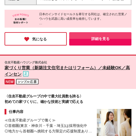
のご経験（新規開拓・既存顧客対応いずれか、または
ンティブ年4回あり ●在宅勤務手当（月5000円） ※給
どこからでも、あなたの「働きたい！」を叶えられる
両方） ◎お客様対応・接客に関するご経験 ◎チーム
与額は、これまでのご経験やスキルを踏まえて決定い
フルリモートワークを導入しています！ 通勤ラッシ
メンバーの育成やマネジメントに携わったご経験 ◎IT
たします ※営業職としての実務経験がない場合は、月
日本のインサイドセールスを牽引する同社は、確立された営業ノ
ュや満員電車とは無縁の毎日で、あなたの時間を有効
まわりの知識をお持ち、または興味・関心がある方
ウハウを武器に高い成長率を維持しています。
給20万円〜を想定しています ※残業代は1分単位で全
活用しませんか？ フルリモートワークだからこそ得
額支給します ※試用期間は6ヶ月間設けていますが、
られるメリットをたくさんご用意しています。 ＼通
何よりの魅力は、全国どこからでも勤務可能な【完全フルリモー
この間の給与・雇用条件に変更はありません
勤時間ゼロ！／ これまで通勤に費やしていた時間
トワーク】。
を、趣味や勉強、家族との時間に有効活用できます。
場所に縛られない働き方を実現しながら、着実にキャリアアップ
詳細を見る
気になる
ができる評価制度や環境が整っています。
仕事後のプライベートも大充実です！ ＼居住地にと
「ワークライフバランスを大切にしたい」「最先端の環境でスキ
らわれない働き方！／ 北海道から沖縄まで、全国各
ルアップしたい」という方に、自信を持っておすすめできる環境
地に仲間がいます。 U・Iターンを検討されている方
です♪
も、ご家族の転勤がある方も、住む場所を気にせずキ
住友不動産ハウジング株式会社
ャリアを継続できます。 ＼ライフステージの変化に
家づくり営業（新築注文住宅またはリフォーム）／未経験OK／高
も対応！／ 結婚、出産、育児など、ライフステージ
インセン
が変わっても安心して働き続けられる環境です。実際
に、子育て中の社員も多数活躍しています。 ＼全国
に広がる仲間との出会い！／ 年に一度のキックオフ
ミーティングでは、全国の仲間とリアルで交流できま
〈住友不動産グループの中で最大社員数を誇る〉
す。 普段はオンラインでのやり取りが中心ですが、
初めての家づくりに、確かな技術と実績で応える
直接会うことで絆を深め、仕事へのモチベーションも
高まります。 【本社】 〒106-0032 東京都港区六本木
仕事内容
1-4-5 アークヒルズサウスタワー3F
≪住友不動産グループで働く≫
◎首都圏(東京・神奈川・千葉・埼玉)は採用強化中
◎地方から首都圏へ挑戦する方限定の応援制度あり