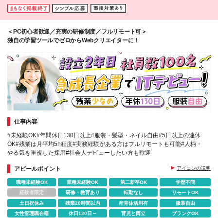
歌山、島根、山口、徳島、香川、愛媛、高知、熊本、
佐賀、長崎、大分、宮崎、鹿児島 ※配属先は希望を考
慮のうえ決定します ※（変更の範囲）上記を除く当
＜PC初心者歓迎／充実の研修制度／フルリモート可＞
社関連勤務地
独自の学習ツールでゼロからWebクリエイターに！
仕事内容
#未経験OK#年間休日130日以上#服装・髪型・ネイル自由#5日以上の連休
OK#残業は月平均5h程度#実務経験がある方はフルリモートも可能#人柄・
やる気を重視した採用#社会人デビューしたい方も歓迎
アピールポイント
アイコンの説明
職種未経験OK
業種未経験OK
第二新卒OK
学歴不問
経験者限定
研修・教育あり
転勤なし
リモートOK
土日祝休み
残業20時間以内
産育休活用有
服装自由
女性管理職在籍
休日120日～
育児と両立
ブランクOK