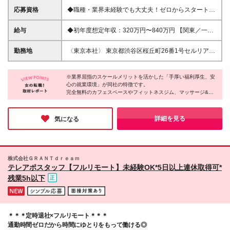
応募資格
◆職種・業界未経験でも大丈夫！ゼロからスタートを
応援！ ◆第二新卒の方も大歓迎！新たなチャレンジ
をサポート！ ◆主婦（夫）の方もぜひご応募くださ
給与
◆初年度想定年収：320万円〜840万円 【関東／一都
い！柔軟な働き方が可能！ ◆学歴・職歴一切不問！
三県】月給24万円〜70万円 【関西・東海地方】月給
あなたのやる気を重視します！ ◆全国47都道府県ど
23万円〜65万円 【その他の地方等】月給22万円〜60
勤務地
〈東京本社〉 東京都渋谷区桜丘町26番1号セルリアン
こからでもOK！あなたのライフスタイルに合わせて
万円 ※ご経験・スキル・前職給与などを考慮の上決定
タワー7階（最寄駅：渋谷駅徒歩5分） 〈大阪ブラン
働ける！
いたします。 ◉固定残業代制（固定残業代10,000円
チ〉 大阪府大阪市北区大深町3-1 グランフロント大阪
含） 固定残業代は7時間分・時間超過分は追加支給 ≪
※業界屈指のスケールメリットを活かした「手厚い福利厚生、安
タワーB23階 〈札幌ブランチ〉 北海道中央区北2条西
心の就業環境」が同社の特徴です。
月給例≫ ・月給54万円（29歳／入社3年目） ・月給
3丁目1 敷島ビル5階 〈福岡ブランチ〉 福岡県福岡市
完全無料のカフェスペースやフィットネスジム、マッサージ&お
38万円（26歳／入社2年目） ・月給28万円（24歳／
中央区天神2丁目7番21号 天神プライム 〈仙台ブラン
ひるねスペースなどがあり、パパさん・ママさんが利用できる託
入社1年目） ※試用期間は6ヶ月で、その間の雇用形
チ〉 宮城県仙台市青葉区本町1丁目1番1号 アジュー
児所も用意されています。
態は契約社員です。そのほかの条件に変更はありませ
ル仙台15階 日本全国47都道府県で勤務可能 ＜フルリ
お休みに関しては年間休日は最大130日で、5日以上の連続休暇も
詳細を見る
気になる
ん。
取得OK。
モート勤務も可能＞ 職種・経験・スキルを考慮して
「安心して働きながら、スキルもキャリアも高めたい」という方
フルリモート勤務も歓迎！ ※職種・経験・スキルが満
には最良の環境がここにあります！
たない方はジョブステップを経て一定の基準を満たし
た後にフルリモート可能となります。 ＜ご自宅の近
株式会社ＧＲＡＮＴｄｒｅａｍ
くでの勤務も可能＞ 就業場所は事業所や提携企業含
テレアポスタッフ【フルリモート】未経験OK*5日以上連休取得可*
め日本全国47都道府県にありますので、地方の方でも
残業5h以下
ご自宅から近くでの勤務も可能です。
＊＊＊定時退社×フルリモート＊＊＊
通勤時間ゼロだから時間にゆとりをもって働ける◎