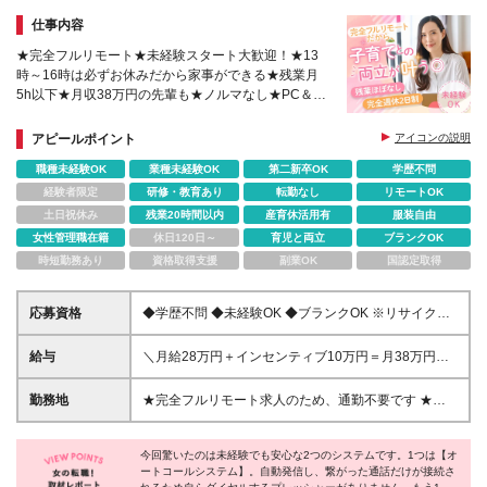
仕事内容
★完全フルリモート★未経験スタート大歓迎！★13
時～16時は必ずお休みだから家事ができる★残業月
5h以下★月収38万円の先輩も★ノルマなし★PC＆ヘ
ッドセット貸与★困ったときは業務用LINEで相談可
★ブランクもOK
アピールポイント
アイコンの説明
職種未経験OK
業種未経験OK
第二新卒OK
学歴不問
経験者限定
研修・教育あり
転勤なし
リモートOK
土日祝休み
残業20時間以内
産育休活用有
服装自由
女性管理職在籍
休日120日～
育児と両立
ブランクOK
時短勤務あり
資格取得支援
副業OK
国認定取得
応募資格
◆学歴不問 ◆未経験OK ◆ブランクOK ※リサイクル
経験者は優遇
給与
＼月給28万円＋インセンティブ10万円＝月38万円の
支給実績あり／ ※残業代は全額支給いたします ※試用
期間3ヵ月あり。期間中の給与・待遇の差異はありま
勤務地
★完全フルリモート求人のため、通勤不要です ★全
せん。 月給19万円～35万円＋インセンティブ＋チー
国どこからでも働けます ★出社の必要なし 【本社】
ム報酬＋賞与（年1回） ＼他にも…／ ＊インセンティ
兵庫県神戸市兵庫区浜中町1-19-7 (変更の範囲)上記を
ブ └アポイント獲得数により月1万円～10万円を支給
今回驚いたのは未経験でも安心な2つのシステムです。1つは【オ
除く当社関連勤務地
ートコールシステム】。自動発信し、繋がった通話だけが接続さ
＊チーム報酬 └チームでの目標件数を達成すると月6