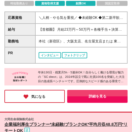
時短勤務あり
資格取得支援
副業OK
国認定取得
応募資格
＼人柄・やる気を重視／ ◆未経験OK ◆第二新卒歓迎
◆学歴不問 ※34歳まで（若年層の長期キャリア形成
を図るため） ※Web業界経験も問いません ★社会人
給与
【首都圏】 月給23万円～50万円＋各種手当＋決算賞
デビューしたい方、ブランクがある方も歓迎！ これ
与 【大阪】 月給22万円～50万円＋各種手当＋決算賞
までの経験は一切問いませんが、 WebやIT業界に興味
与 【愛知】 月給21.5万円～50万円＋各種手当＋決算
勤務地
本社（新宿区）、大阪支店、名古屋支店または 東
がある方は大歓迎です♪
賞与 【福岡・宮城】 月給20万円～50万円＋各種手当
京・神奈川・千葉・埼玉・愛知・大阪・福岡をはじ
＋決算賞与 【北海道・その他】 月給19.5万円～50万
め、 全国のプロジェクト先の勤務となります。 ※23
PR
インタビュー
フォトクリップ
円＋各種手当＋決算賞与 【即戦力枠】 月給30万円～
区内のプロジェクトが中心です。 ※ご希望を考慮して
50万円＋各種手当＋決算賞与 ※経験・能力等を考慮
配属先を決定します。 ※転居を伴う転勤はありませ
の上、決定いたします。 ※試用期間は6ヶ月です。条
ん。 【本社】 東京都新宿区西新宿3-9-7 フロンティア
件の差異はありません。 ※残業代は別途支給です。
年休130日・残業月5h・5連休OK！自分らしく働ける環境が魅力
新宿タワー3F 【大阪支店】 大阪府大阪市北区梅田1
の「SC direct」は、2024年設立で既に社員100名を突破した大注
丁目12番12号 東京建物梅田ビル12階 【名古屋支店】
目の急成長ベンチャーです。圧倒的なスピード感のある環境で、
愛知県名古屋市西区名駅二丁目27番8号 名古屋プライ
会社の飛躍と共に理想のキャリアを描けます！若手からコアメン
ムセントラルタワー3階 ★即戦力枠の方は、フルリモ
バーとして活躍できる絶好のチャンス◎ワークライフバランスと
ート（完全在宅勤務）も可能です！ (変更の範囲)上記
やりがいあるキャリアの両方を、ぜひ同社で叶えてみませんか？
詳細を見る
気になる
を除く当社関連勤務地
大同生命保険株式会社
企業福利厚生プランナー*未経験/ブランクOK*平均月収48.8万円*リ
モートOK