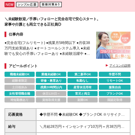
＼未経験歓迎／手厚いフォローと完全在宅で安心スタート。
家事や介護とも両立できる正社員◎
仕事内容
●完全在宅(フルリモート) ●残業月5時間以下 ●月収38
万円支給実績あり ●オートコールシステム導入 ●未経
験でも安心の手厚いフォローあり ●未経験活躍中 ●仕
事と家庭を両立している社員多数
アピールポイント
アイコンの説明
職種未経験OK
業種未経験OK
第二新卒OK
学歴不問
経験者限定
研修・教育あり
転勤なし
リモートOK
土日祝休み
残業20時間以内
産育休活用有
服装自由
女性管理職在籍
休日120日～
育児と両立
ブランクOK
時短勤務あり
資格取得支援
副業OK
国認定取得
応募資格
◆学歴不問 ◆未経験OK ◆ブランクOK ※リサイクル
経験者は優遇
給与
＼月給28万円＋インセンティブ10万円＝月38万円の
支給実績あり／ ※残業代は全額支給いたします ※試用