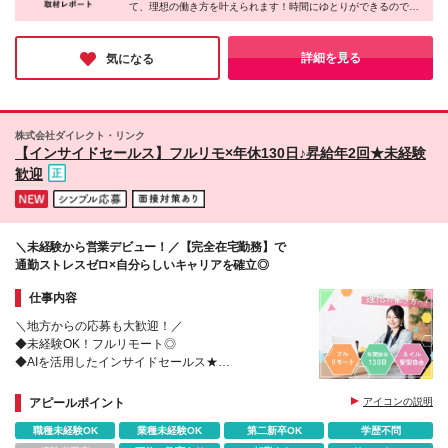
て、理想の働き方を叶えられます！時間にゆとりができるので、
話しできる環境が整っている方を対象としています。
記の環境設定が可能なもの）をご用意ください。
「資格勉強などのスキルアップに時間を使えるようになった」と
＼こんな人は大歓迎！／ 下記のスキルをお持ちの方 <
■OS Windows： 11以上（Microsoft公式要件を満たす
いう方も多いのだとか。「仕事のやりがいとプライベートを両立
特化型業務>経理、労務、業務効率化、採用の経験 <
もの） Mac： 公式サポート（OSアップデート）対象
したい」そんな想いをお持ちの方にピッタリの求人だと思いまし
詳細を見る
気になる
専門スキル>HTMLやCSSの知識、デザイン制作経
た！
のもの ■推奨CPU Intel：Corei5以上/第12世代
験、Power Platformなどでの開発経験 ★学歴不問、ブ
（12000番台）以降 AMD： Ryzen5以上/5000番台以
ランクOK！
降 Apple： M1チップ以降 ※非公式な方法（レジスト
リ書き換え等）でWindows 11を導入したPCは、セキ
株式会社ダイレクト・リンク
ュリティリスクの観点から当社では使用できません。
【インサイドセールス】フルリモ×年休130日♪昇給年2回★未経験
■周辺機器・ソフト ・セキュリティソフト ・有料の
歓迎
Microsoft 365または、有料のMicrosoft Office（公式サ
ポートが終了していないもの） ・パソコン用のWeb
カメラ（外付け可能） ■通信環境 ・アップロード値ダ
ウンロード値共に30Mbps以上 ★すべてのやり取りを
＼未経験から営業デビュー！／【完全在宅勤務】で
Web上で⾏うため、パソコンとネット環境があれば世
通勤ストレスゼロ×自分らしいキャリアを確立◎
界中のどこからでも働けます！
仕事内容
＼地方からの応募も大歓迎！／
◆未経験OK！フルリモート◎
◆AIを活用したインサイドセールス★
◆年休130日♪
アピールポイント
アイコンの説明
職種未経験OK
業種未経験OK
第二新卒OK
学歴不問