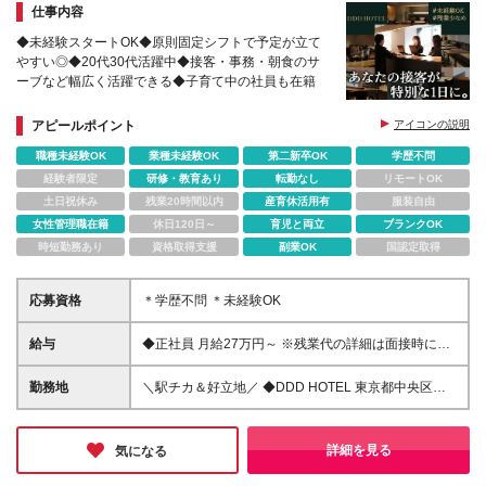
仕事内容
◆未経験スタートOK◆原則固定シフトで予定が立て
やすい◎◆20代30代活躍中◆接客・事務・朝食のサ
ーブなど幅広く活躍できる◆子育て中の社員も在籍
アピールポイント
アイコンの説明
職種未経験OK
業種未経験OK
第二新卒OK
学歴不問
経験者限定
研修・教育あり
転勤なし
リモートOK
土日祝休み
残業20時間以内
産育休活用有
服装自由
女性管理職在籍
休日120日～
育児と両立
ブランクOK
時短勤務あり
資格取得支援
副業OK
国認定取得
応募資格
＊学歴不問 ＊未経験OK
給与
◆正社員 月給27万円～ ※残業代の詳細は面接時に説
明いたします ※試用期間6ヵ月あり。期間中の給与・
待遇の差異はありません
勤務地
＼駅チカ＆好立地／ ◆DDD HOTEL 東京都中央区日
本橋馬喰町2-2-1 (変更の範囲)上記を除く当社関連勤
務地
詳細を見る
気になる