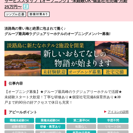
サービススタッフ【オープニング】*未経験OK*個室社宅完備*月給
25万円〜
淡路島の青い海と絶景に包まれて働く♪
グループ最高峰ラグジュアリーホテルのオープニングメンバー募集!
仕事内容
【オープニング募集】★グループ最高峰のラグジュアリーホテルで活躍★
未経験スタート大歓迎！丁寧な研修あり★個室社宅完備&保育所あり★神
戸まで約90分の好アクセスで休日も充実！
アピールポイント
アイコンの説明
職種未経験OK
業種未経験OK
第二新卒OK
学歴不問
経験者限定
研修・教育あり
転勤なし
リモートOK
土日祝休み
残業20時間以内
産育休活用有
服装自由