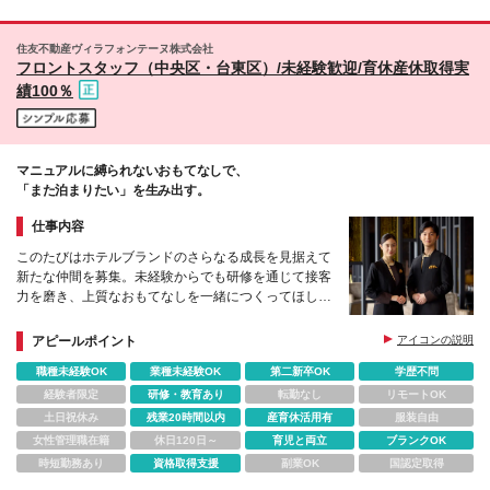
住友不動産ヴィラフォンテーヌ株式会社
フロントスタッフ（中央区・台東区）/未経験歓迎/育休産休取得実
績100％
マニュアルに縛られないおもてなしで、
「また泊まりたい」を生み出す。
仕事内容
このたびはホテルブランドのさらなる成長を見据えて
新たな仲間を募集。未経験からでも研修を通じて接客
力を磨き、上質なおもてなしを一緒につくってほしい
と考えています。
アピールポイント
アイコンの説明
職種未経験OK
業種未経験OK
第二新卒OK
学歴不問
経験者限定
研修・教育あり
転勤なし
リモートOK
土日祝休み
残業20時間以内
産育休活用有
服装自由
女性管理職在籍
休日120日～
育児と両立
ブランクOK
時短勤務あり
資格取得支援
副業OK
国認定取得