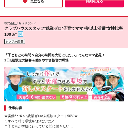
詳細を見る
気になる
いです。
ご覧ください▼ https://shsg.jp/hotels/brand/ ＼新しく
始まる自社ホテルブランド、「ほてる寛楽プレミア」
／ 2026年6月に御殿場に、新たな自社ホテルブランド
がオープンします！ 新店舗でのオープニングホテル
株式会社よみうりランド
スタッフとして、活躍いただける方をお待ちしていま
クラブハウススタッフ*残業ゼロ*子育てママ7割以上活躍*女性比率
す！ 【全国50店舗でも採用中！】 東北エリア、関東
100％*
エリア、東海・中部・北陸エリア、関西・中国・四国
エリア、九州エリアにも店舗がございます！ ▼詳細
の勤務地はこちらから▼ https://fet-system.com/ ※居
住地で働きたい場合はその拠点に固定も可能。 ※転勤
「子どもとの時間＆自分の時間も大切にしたい」そんなママ必見！
可能な場合は、キャリアステップの中で移動の可能性
1日1組限定の接客＆働きやすさ抜群の職場
あり。 (変更の範囲)上記を除く当社関連勤務地
仕事内容
★実働5〜6ｈ×残業ゼロ×未経験スタート90%★
＼すべて叶う環境を“あなた”に／
＊子どもが学校に行っている間に働きたい