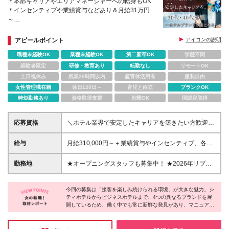
＊本部キャリアやエリアマネージャーへの転身もOK
＊インセンティブや業績賞与などあり＆月給31万円
～
＊ブランクOK＆自社ホテル宿泊割引も可能
＊10年～30年超えの長期勤続メンバーも多数
アピールポイント
アイコンの説明
職種未経験OK
業種未経験OK
第二新卒OK
学歴不問
経験者限定
研修・教育あり
転勤なし
リモートOK
土日祝休み
残業20時間以内
産育休活用有
服装自由
女性管理職在籍
休日120日～
育児と両立
ブランクOK
時短勤務あり
資格取得支援
副業OK
国認定取得
応募資格
＼ホテル業界で安定したキャリアを築きたい方歓迎／
＊お人柄重視の採用です ＊ホテル業界に興味があ
る・好きな方も大歓迎です ■高卒以上 ■社会人経験3
給与
月給310,000円～＋業績賞与やインセンティブ、各種
年以上 【こんな方も歓迎】 ・人と接することが好き
手当 ★前職の給与を考慮します ★インセンティブ制
な方 ・長期的キャリア形成を望む方 ・正社員として
度あり ★職務手当、役職手当、交通費支給（上限2万
勤務地
★オープニングスタッフも募集中！ ★2026年リブラ
腰を据えて長く働きたい方 ・数字を読むことに抵抗
円） ※定額時間外手当20時間分39,800円～含む ※時
ンドオープン予定 【積極採用中の店舗】 ◎久留米エ
がない方 ・チームを引っ張っていきたいという方 ・
間外手当は、時間外労働の有無にかかわらず、固定残
リア（福岡県） ・ザ・セレクトン久留米 ・いやし処
自分のキャリアをしっかり築いていきたい方
業代として支給し、20時間を超える時間外労働は追加
今回の募集は「接客を楽しみ続けられる環境」が大きな魅力。シ
ほてる寛楽 久留米駅前 ◎御殿場エリア（静岡県） ・
ティホテルからビジネスホテルまで、4つの異なるブランドを展
で支給。 ※金額は各個人の基本給によって決定いたし
ザ・セレクトン富士山御殿場インター ・いやし処ほ
開しているため、働く中でも常に新鮮な発見があり、マニュアル
ます。 ※研修制度あり 3ヶ月（労働条件の差異なし）
てる寛楽 富士山御殿場 ・ホテルセレクトイン富士山
通りの接客一辺倒ではなく、その場その場での気配りが喜ばれま
御殿場 ・ほてる寛楽プレミア富士山・新御殿場イン
す。人が好き当方やこれまでの接客スキルを存分に活かせると思
ター・国道246 ▼ホテル内の雰囲気などはこちらより
います。ホテル業界で接客を長く続けたい方に、是非お勧めした