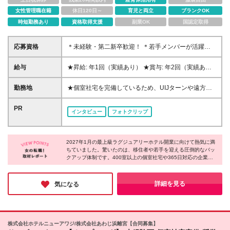
女性管理職在籍
休日120日～
育児と両立
ブランクOK
時短勤務あり
資格取得支援
副業OK
国認定取得
応募資格
＊未経験・第二新卒歓迎！ ＊若手メンバーが活躍中
◆学歴不問 ◆「淡路島が好き」「接客を極めたい」
という熱意のある方 ※ホテル・観光業界未経験の方も
給与
★昇給: 年1回（実績あり） ★賞与: 年2回（実績あ
大歓迎です! ＼こんな方にピッタリです!／ ★ゼロから
り） ※頑張りを正当に評価します! ◆月給25万800
ホテルの立ち上げに関わってみたい方 ★おもてなし
円〜＋諸手当（固定残業代等含む） ※これまでの経験
勤務地
★個室社宅を完備しているため、UIJターンや遠方か
で人を笑顔にする仕事がしたい方 ★豊かな自然に囲
や能力をしっかりと考慮し、決定します。 ※22日出
らの移住も大歓迎！ ホテルニューアワジグループの
まれ、ワークライフバランスを大切にしたい方
勤の場合、固定残業代（月24.67時間38,740円～）含
ホテル及び 2027年1月開業の新ホテルにて勤務いただ
PR
インタビュー
フォトクリップ
みます。 超過分は別途支給します。 ※試用期間2ケ月
きます。 《洲本市古茂江海岸 新ホテル》 兵庫県洲本
あり。期間中の給与・待遇の差異はありません。 ※待
市小路谷5-1 (変更の範囲)上記を除く当社関連勤務地
遇・労働条件は両社共通
2027年1月の最上級ラグジュアリーホテル開業に向けて熱気に満
ちていました。驚いたのは、移住者や若手を迎える圧倒的なバッ
クアップ体制です。400室以上の個室社宅や365日対応の企業内
保育所を完備し、さらに最長17年の奨学金支援や家族招待制度ま
で用意。未経験からでも安心して接客のプロを目指せる環境があ
り、淡路島から世界へ感動を届けるという強い情熱と温かさを感
詳細を見る
気になる
じる企業です。
株式会社ホテルニューアワジ/株式会社あわじ浜離宮【合同募集】