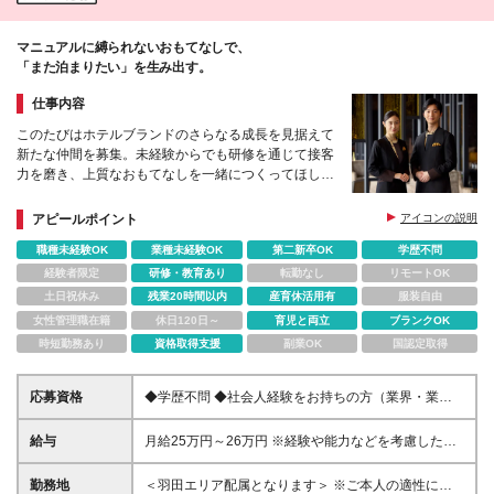
ることがあります ※転居を伴うものを含む
マニュアルに縛られないおもてなしで、
「また泊まりたい」を生み出す。
仕事内容
このたびはホテルブランドのさらなる成長を見据えて
新たな仲間を募集。未経験からでも研修を通じて接客
力を磨き、上質なおもてなしを一緒につくってほしい
と考えています。
アピールポイント
アイコンの説明
職種未経験OK
業種未経験OK
第二新卒OK
学歴不問
経験者限定
研修・教育あり
転勤なし
リモートOK
土日祝休み
残業20時間以内
産育休活用有
服装自由
女性管理職在籍
休日120日～
育児と両立
ブランクOK
時短勤務あり
資格取得支援
副業OK
国認定取得
応募資格
◆学歴不問 ◆社会人経験をお持ちの方（業界・業
種、未経験も大歓迎です） ◆ホスピタリティが求め
られる職種での接客経験をお持ちの方 ┗例：アルバ
給与
月給25万円～26万円 ※経験や能力などを考慮した上
イト可。各種営業、アパレル・ブライダル・飲食業等
で決定いたします ※試用期間6ヶ月あり（試用期間満
了後より昇給と賞与の対象となり、その他の条件に差
勤務地
＜羽田エリア配属となります＞ ※ご本人の適性に鑑み