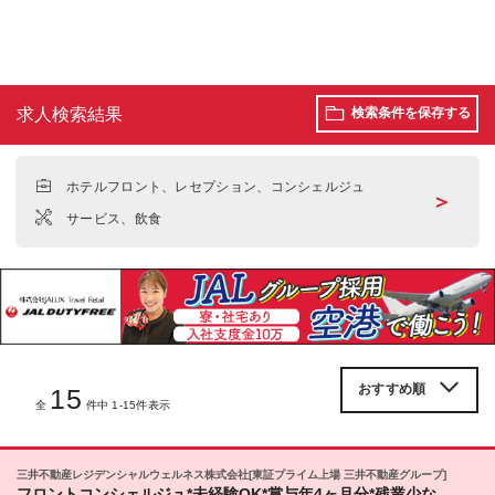
求人検索結果
検索条件を保存する
ホテルフロント、レセプション、コンシェルジュ
＞
サービス、飲食
15
全
件中 1-15件表示
三井不動産レジデンシャルウェルネス株式会社[東証プライム上場 三井不動産グループ]
フロントコンシェルジュ*未経験OK*賞与年4ヶ月分*残業少な