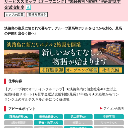
サービススタッフ【オープニング】*未経験可*個室社宅完備*奨学
金返済制度
淡路島の絶景に包まれて暮らす。グループ最高峰ホテルをゼロから創る、最高
の仲間と出会う旅へ♪
仕事内容
【グループ初のオールインクルーシブ】★淡路島内に個室社宅400室以上
完備(移住サポート)★奨学金返済支援制度(最長17年)あり★未経験からワン
ランク上のマルチスキルが身につく好環境!
アピールポイント
アイコンの説明
職種未経験OK
業種未経験OK
第二新卒OK
学歴不問
経験者限定
研修・教育あり
転勤なし
リモートOK