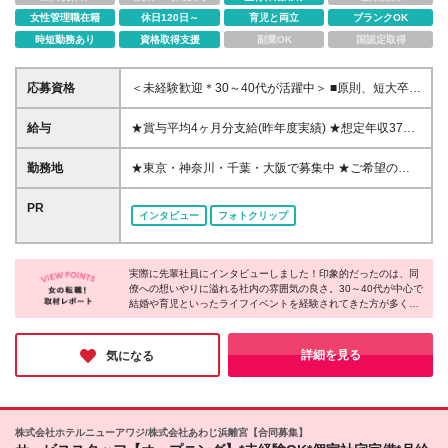
女性管理職在籍
休日120日～
育児と両立
ブランクOK
時短勤務あり
資格取得支援
副業OK
国認定取得
応募資格
＜未経験歓迎＊30～40代が活躍中＞ ■原則、短大卒以
上 ☆過去の採用事例 「相手が求めているサービスを
提供したい」 「お客さまに寄り添った接客がした
給与
★賞与平均4ヶ月分支給(昨年度実績) ★想定年収373
い」 「自宅が近くご縁を感じた」 「三井不動産グル
万円～479万円（月給23万円～29.5万円+賞与含む）
ープの安定企業で働きたい」 「もう一度正社員復帰
※時間外手当は含まない 月給23万円～29万5000円
勤務地
★東京・神奈川・千葉・大阪で募集中 ★ご希望の勤
して安定して働きたい」 「数値を追うプレッシャー
+賞与年2回+残業代全額支給 ※詳細は経験・能力・保
務地を考慮いたします ★転勤なし ◇パークウェルス
を感じることなく、落ち着いた接客がしたい」 「キ
有資格、前職の給与等を考慮のうえ決定します ※試用
テイト湘南藤沢SST 神奈川県藤沢市辻堂元町6丁目
PR
ャリアを重ねてお客様と接する機会が減ってしまっ
インタビュー
フォトクリップ
期間3ヶ月あり(労働条件は本採用時と同じです)
15−1 ◇パークウェルステイト千里中央 大阪府豊中市
た」 など、様々な理由でご入社いただいています。
北緑丘1丁目7-5 ◇パークウェルステイト鴨川 千葉県
鴨川市浜荻1002番地1 ◇パークウェルステイト幕張ベ
実際に先輩社員にインタビューしました！印象的だったのは、同
イパーク 千葉県千葉市美浜区若葉3-1-23 ◇パークウ
僚への想いやりに溢れる社内の雰囲気の良さ。30～40代が中心で
ェルステイト西麻布 東京都港区西麻布4丁目17-24
結婚や育児といったライフイベントを経験されてきた方が多く、
※（変更の範囲）同一勤務地区内の勤務場所（自宅で
理解があるため、スタッフ同士で協力し合いながら、お互いサポ
の勤務を含む）
ートし合っているそうです。そんな環境だからこそ、安心して働
くことができる。三井不動産グループとしての安定性もさること
詳細を見る
気になる
ながら、そんな温かい社風にも大きな魅力を感じました。
株式会社ホテルニューアワジ/株式会社あわじ浜離宮【合同募集】