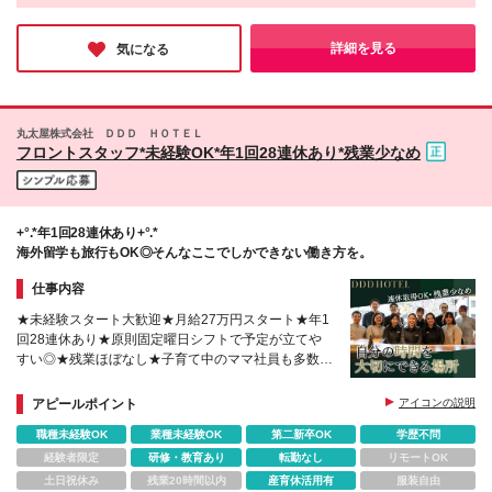
た。「週2日からOK」「勤務時間の固定OK」など、プライベー
トも大切にしたい方にぴったりの勤務スタイルもポイント。素敵
なお店を創り上げていく楽しさを味わいに、ぜひ応募してみては
詳細を見る
気になる
いかがでしょうか？
丸太屋株式会社 ＤＤＤ ＨＯＴＥＬ
フロントスタッフ*未経験OK*年1回28連休あり*残業少なめ
+°.*年1回28連休あり+°.*
海外留学も旅行もOK◎そんなここでしかできない働き方を。
仕事内容
★未経験スタート大歓迎★月給27万円スタート★年1
回28連休あり★原則固定曜日シフトで予定が立てや
すい◎★残業ほぼなし★子育て中のママ社員も多数活
躍中
アピールポイント
アイコンの説明
職種未経験OK
業種未経験OK
第二新卒OK
学歴不問
経験者限定
研修・教育あり
転勤なし
リモートOK
土日祝休み
残業20時間以内
産育休活用有
服装自由