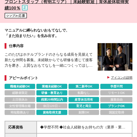
フロントスタッフ（有明エリア）｜未経験歓迎｜育休産休取得実
ずれかとなります。 ■本社 ┗東京都新宿区西新宿6-3-
績100％
1 新宿アイランドウイング (変更の範囲)当社の管轄す
る全ての事業所の範囲において、勤務地の変更を命ず
ることがあります ※転居を伴うものを含む
マニュアルに縛られないおもてなしで、
「また泊まりたい」を生み出す。
仕事内容
このたびはホテルブランドのさらなる成長を見据えて
新たな仲間を募集。未経験からでも研修を通じて接客
力を磨き、上質なおもてなしを一緒につくってほしい
と考えています。
アピールポイント
アイコンの説明
職種未経験OK
業種未経験OK
第二新卒OK
学歴不問
経験者限定
研修・教育あり
転勤なし
リモートOK
土日祝休み
残業20時間以内
産育休活用有
服装自由
女性管理職在籍
休日120日～
育児と両立
ブランクOK
時短勤務あり
資格取得支援
副業OK
国認定取得
応募資格
◆学歴不問 ◆社会人経験をお持ちの方（業界・業
種、未経験も大歓迎です） ◆ホスピタリティが求め