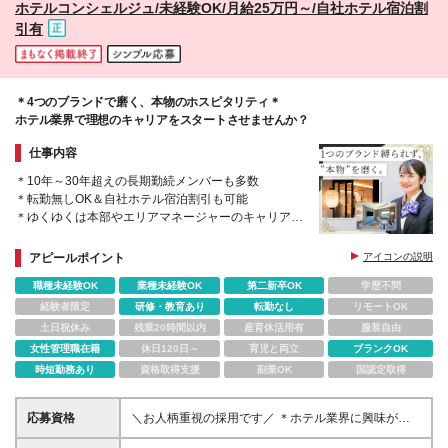
ホテルコンシェルジュ/未経験OK/月給25万円～/自社ホテル宿泊割
引有
＊4つのブランドで磨く、本物のホスピタリティ＊
ホテル業界で理想のキャリアをスタートさせませんか？
仕事内容
＊10年～30年超えの長期勤続メンバーも多数
＊転勤無しOK＆自社ホテル宿泊割引も可能
＊ゆくゆくは本部やエリアマネージャーのキャリアも
＊温かく優しい社員が多く、面倒見が良い方ばかりで
安心
アピールポイント
アイコンの説明
職種未経験OK
業種未経験OK
第二新卒OK
学歴不問
経験者限定
研修・教育あり
転勤なし
リモートOK
土日祝休み
残業20時間以内
産育休活用有
服装自由
女性管理職在籍
休日120日～
育児と両立
ブランクOK
時短勤務あり
資格取得支援
副業OK
国認定取得
応募資格
＼お人柄重視の採用です／ ＊ホテル業界に興味があ
る・好きな方大歓迎です＊ ■高卒以上 ■社会人経験3