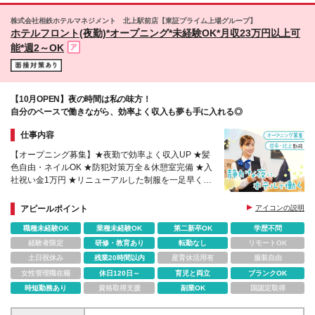
ス利用 ※都道19号線近く ★転勤なしで腰を据えて働
ランク明けのママさんも肩身の狭い思いをせず 安心
けます ★マイカー通勤OK（駐車場完備） ★勤務地は
してスタートできます。 「人と話すのが好き」 「家
株式会社相鉄ホテルマネジメント 北上駅前店【東証プライム上場グループ】
ご希望や通勤のしやすさを考慮して決定します 「自
ホテルフロント(夜勤)*オープニング*未経験OK*月収23万円以上可
族の時間を大切にしたい」 ーーそんな想いがあれば
然の中で働きたい」 「通いやすい職場を選びたい」
大歓迎です。 あなたからのご応募をお待ちしていま
能*週2～OK
という方にもピッタリの環境！
す！
【10月OPEN】夜の時間は私の味方！
自分のペースで働きながら、効率よく収入も夢も手に入れる◎
仕事内容
【オープニング募集】★夜勤で効率よく収入UP ★髪
色自由・ネイルOK ★防犯対策万全＆休憩室完備 ★入
社祝い金1万円 ★リニューアルした制服を一足早く着
用できる！ ★固定シフトも選べる
アピールポイント
アイコンの説明
職種未経験OK
業種未経験OK
第二新卒OK
学歴不問
経験者限定
研修・教育あり
転勤なし
リモートOK
土日祝休み
残業20時間以内
産育休活用有
服装自由
女性管理職在籍
休日120日～
育児と両立
ブランクOK
時短勤務あり
資格取得支援
副業OK
国認定取得