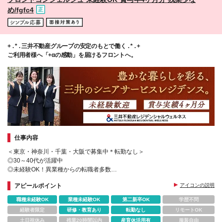
め/fgfc4
+ . * . 三井不動産グループの安定のもとで働く . * . +
ご利用者様へ「+αの感動」を届けるフロントへ。
仕事内容
＜東京・神奈川・千葉・大阪で募集中＊転勤なし＞
◎30～40代が活躍中
◎未経験OK！異業種からの転職者多数
◎残業少なめで無理なく働ける
アピールポイント
アイコンの説明
◎イベント企画担当者も募集
◎夜勤なし
職種未経験OK
業種未経験OK
第二新卒OK
学歴不問
経験者限定
研修・教育あり
転勤なし
リモートOK
土日祝休み
残業20時間以内
産育休活用有
服装自由