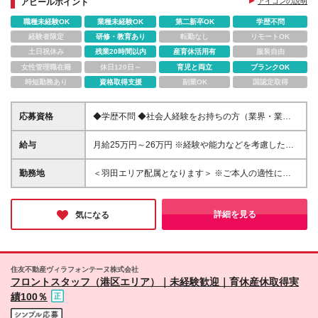
アピールポイント
アイコンの説明
職種未経験OK
業種未経験OK
第二新卒OK
学歴不問
経験者限定
研修・教育あり
転勤なし
リモートOK
土日祝休み
残業20時間以内
産育休活用有
服装自由
女性管理職在籍
休日120日～
育児と両立
ブランクOK
時短勤務あり
資格取得支援
副業OK
国認定取得
応募資格
◆学歴不問 ◆社会人経験をお持ちの方（業界・業
種、未経験も大歓迎です） ◆ホスピタリティが求め
られる職種での接客経験をお持ちの方 ┗例：アルバ
給与
月給25万円～26万円 ※経験や能力などを考慮した上
イト可。各種営業、アパレル・ブライダル・飲食業等
で決定いたします ※試用期間6ヶ月あり（試用期間満
了後より昇給と賞与の対象となり、その他の条件に差
勤務地
＜羽田エリア配属となります＞ ※ご本人の適性に鑑み
異なし） ※残業代は別途全額支給（1分単位で支給）
て、勤務地が羽田以外のホテルもしくは本社となる場
＜その他＞ ・賞与年2回 ※試用期間満了後（査定に
合があります 勤務地一覧 ■東京エリア：⽻⽥、有明、
よる） ・昇給年1回 ※試用期間満了後（査定によ
汐留、六本⽊、⽥町、浜松町、⼋丁堀、茅場町、⽇本
詳細を見る
気になる
る）
橋箱崎、⽇本橋三越前、 上野御徒
町、⼤⼿町、神保町、九段下、新宿、芝公園、⽇比
谷、熱海 ■近畿エリア：⼤阪梅⽥、京都（四条⼤
宮）、神⼾（三宮） ■伊⾖エリア：伊⾖高原 ■本社：
住友不動産ヴィラフォンテーヌ株式会社
新宿 ◎配属については、各ホテルもしくは本社のい
フロントスタッフ（港区エリア）｜未経験歓迎｜育休産休取得実
ずれかとなります。 ■本社 ┗東京都新宿区西新宿6-3-
績100％
1 新宿アイランドウイング (変更の範囲)当社の管轄す
る全ての事業所の範囲において、勤務地の変更を命ず