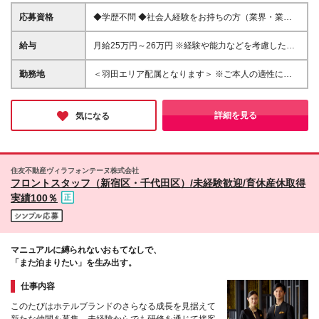
応募資格
◆学歴不問 ◆社会人経験をお持ちの方（業界・業
種、未経験も大歓迎です） ◆ホスピタリティが求め
られる職種での接客経験をお持ちの方 ┗例：アルバ
給与
月給25万円～26万円 ※経験や能力などを考慮した上
イト可。各種営業、アパレル・ブライダル・飲食業等
で決定いたします ※試用期間6ヶ月あり（試用期間満
了後より昇給と賞与の対象となり、その他の条件に差
勤務地
＜羽田エリア配属となります＞ ※ご本人の適性に鑑み
異なし） ※残業代は別途全額支給（1分単位で支給）
て、勤務地が羽田以外のホテルもしくは本社となる場
＜その他＞ ・賞与年2回 ※試用期間満了後（査定に
合があります 勤務地一覧 ■東京エリア：⽻⽥、有明、
よる） ・昇給年1回 ※試用期間満了後（査定によ
汐留、六本⽊、⽥町、浜松町、⼋丁堀、茅場町、⽇本
詳細を見る
気になる
る）
橋箱崎、⽇本橋三越前、 上野御徒
町、⼤⼿町、神保町、九段下、新宿、芝公園、⽇比
谷、熱海 ■近畿エリア：⼤阪梅⽥、京都（四条⼤
宮）、神⼾（三宮） ■伊⾖エリア：伊⾖高原 ■本社：
住友不動産ヴィラフォンテーヌ株式会社
新宿 ◎配属については、各ホテルもしくは本社のい
フロントスタッフ（新宿区・千代田区）/未経験歓迎/育休産休取得
ずれかとなります。 ■本社 ┗東京都新宿区西新宿6-3-
実績100％
1 新宿アイランドウイング (変更の範囲)当社の管轄す
る全ての事業所の範囲において、勤務地の変更を命ず
ることがあります ※転居を伴うものを含む
マニュアルに縛られないおもてなしで、
「また泊まりたい」を生み出す。
仕事内容
このたびはホテルブランドのさらなる成長を見据えて