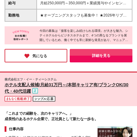
年以上 【こんな方も歓迎】 ・人と接することが好き
給与
月給250,000円～350,000円＋業績賞与やインセンテ
な方 ・長期的キャリア形成を望む方 ・正社員として
ィブ、各種手当 ★前職の給与を考慮します ★インセ
腰を据えて長く働きたい方 ・自分のキャリアをしっ
ンティブ制度あり ★職務手当、役職手当、交通費支
勤務地
★オープニングスタッフも募集中！ ★2026年リブラ
かり築いていきたい方
給（上限2万円） ※定額時間外手当20時間分32,100円
ンドオープン予定 【積極採用中の店舗】 ◎久留米エ
～含む ※時間外手当は、時間外労働の有無にかかわら
リア（福岡県） ・ザ・セレクトン久留米 ・いやし処
ず、固定残業代として支給し、20時間を超える時間外
今回の募集は「接客を楽しみ続けられる環境」が大きな魅力。シ
ほてる寛楽 久留米駅前 ◎御殿場エリア（静岡県） ・
ティホテルからビジネスホテルまで、4つの異なるブランドを展
労働は追加で支給。 ※金額は各個人の基本給によって
ザ・セレクトン富士山御殿場インター ・いやし処ほ
開しているため、働く中でも常に新鮮な発見があり、マニュアル
決定いたします。 ※研修制度あり 3ヶ月（労働条件の
てる寛楽 富士山御殿場 ・ホテルセレクトイン富士山
通りの接客一辺倒ではなく、その場その場での気配りが喜ばれま
差異なし）
御殿場 ・ほてる寛楽プレミア富士山・新御殿場イン
す。人が好き当方やこれまでの接客スキルを存分に活かせると思
ター・国道246 ▼ホテル内の雰囲気などはこちらより
います。ホテル業界で接客を長く続けたい方に、是非お勧めした
詳細を見る
気になる
いです。
ご覧ください▼ https://shsg.jp/hotels/brand/ ＼新しく
始まる自社ホテルブランド、「ほてる寛楽プレミア」
／ 2026年6月に御殿場に、新たな自社ホテルブランド
がオープンしました！ 新店舗でのオープニングホテ
株式会社エフ・イー・ティーシステム
ルスタッフとして、活躍いただける方をお待ちしてい
ホテル支配人候補/月給31万円～/本部キャリア有/ブランクOK/30
ます！ 【全国50店舗でも採用中！】 東北エリア、関
代・40代活躍
東エリア、東海・中部・北陸エリア、関西・中国・四
国エリア、九州エリアにも店舗がございます！ ▼詳
細の勤務地はこちらから▼ https://fet-system.com/ ※
居住地で働きたい場合はその拠点に固定も可能。 ※転
「これまでの経験を、次のキャリアへ。」
勤可能な場合は、キャリアステップの中で移動の可能
成長性のあるホテル企業で、正社員として新たな一歩を。
性あり。 (変更の範囲)上記を除く当社関連勤務地
仕事内容