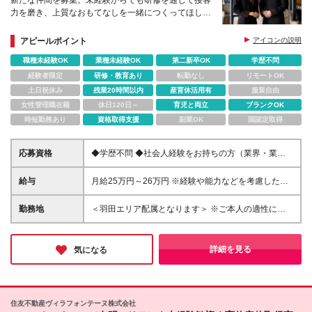
新たな仲間を募集。未経験からでも研修を通じて接客
力を磨き、上質なおもてなしを一緒につくってほしい
と考えています。
アピールポイント
アイコンの説明
職種未経験OK
業種未経験OK
第二新卒OK
学歴不問
経験者限定
研修・教育あり
転勤なし
リモートOK
土日祝休み
残業20時間以内
産育休活用有
服装自由
女性管理職在籍
休日120日～
育児と両立
ブランクOK
時短勤務あり
資格取得支援
副業OK
国認定取得
応募資格
◆学歴不問 ◆社会人経験をお持ちの方（業界・業
種、未経験も大歓迎です） ◆ホスピタリティが求め
られる職種での接客経験をお持ちの方 ┗例：アルバ
給与
月給25万円～26万円 ※経験や能力などを考慮した上
イト可。各種営業、アパレル・ブライダル・飲食業等
で決定いたします ※試用期間6ヶ月あり（試用期間満
了後より昇給と賞与の対象となり、その他の条件に差
勤務地
＜羽田エリア配属となります＞ ※ご本人の適性に鑑み
異なし） ※残業代は別途全額支給（1分単位で支給）
て、勤務地が羽田以外のホテルもしくは本社となる場
＜その他＞ ・賞与年2回 ※試用期間満了後（査定に
合があります 勤務地一覧 ■東京エリア：⽻⽥、有明、
よる） ・昇給年1回 ※試用期間満了後（査定によ
汐留、六本⽊、⽥町、浜松町、⼋丁堀、茅場町、⽇本
詳細を見る
気になる
る）
橋箱崎、⽇本橋三越前、 上野御徒
町、⼤⼿町、神保町、九段下、新宿、芝公園、⽇比
谷、熱海 ■近畿エリア：⼤阪梅⽥、京都（四条⼤
宮）、神⼾（三宮） ■伊⾖エリア：伊⾖高原 ■本社：
住友不動産ヴィラフォンテーヌ株式会社
新宿 ◎配属については、各ホテルもしくは本社のい