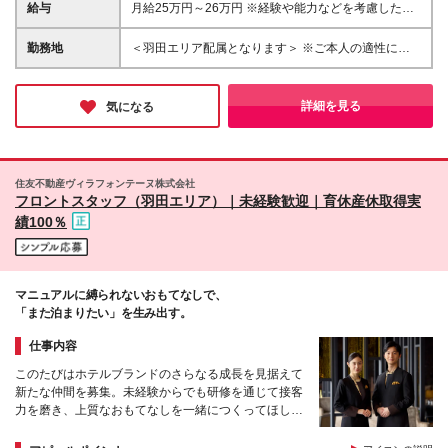
られる職種での接客経験をお持ちの方 ┗例：アルバ
給与
月給25万円～26万円 ※経験や能力などを考慮した上
イト可。各種営業、アパレル・ブライダル・飲食業等
で決定いたします ※試用期間6ヶ月あり（試用期間満
了後より昇給と賞与の対象となり、その他の条件に差
勤務地
＜羽田エリア配属となります＞ ※ご本人の適性に鑑み
異なし） ※残業代は別途全額支給（1分単位で支給）
て、勤務地が羽田以外のホテルもしくは本社となる場
＜その他＞ ・賞与年2回 ※試用期間満了後（査定に
合があります 勤務地一覧 ■東京エリア：⽻⽥、有明、
よる） ・昇給年1回 ※試用期間満了後（査定によ
汐留、六本⽊、⽥町、浜松町、⼋丁堀、茅場町、⽇本
詳細を見る
気になる
る）
橋箱崎、⽇本橋三越前、 上野御徒
町、⼤⼿町、神保町、九段下、新宿、芝公園、⽇比
谷、熱海 ■近畿エリア：⼤阪梅⽥、京都（四条⼤
宮）、神⼾（三宮） ■伊⾖エリア：伊⾖高原 ■本社：
住友不動産ヴィラフォンテーヌ株式会社
新宿 ◎配属については、各ホテルもしくは本社のい
フロントスタッフ（羽田エリア）｜未経験歓迎｜育休産休取得実
ずれかとなります。 ■本社 ┗東京都新宿区西新宿6-3-
績100％
1 新宿アイランドウイング (変更の範囲)当社の管轄す
る全ての事業所の範囲において、勤務地の変更を命ず
ることがあります ※転居を伴うものを含む
マニュアルに縛られないおもてなしで、
「また泊まりたい」を生み出す。
仕事内容
このたびはホテルブランドのさらなる成長を見据えて
新たな仲間を募集。未経験からでも研修を通じて接客
力を磨き、上質なおもてなしを一緒につくってほしい
と考えています。