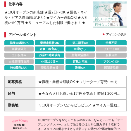
仕事内容
★10月オープンの新店舗 ★週2日〜OK ★髪色・ネイ
ル・ピアス自由(規定あり) ★マイカー通勤OK! ★入社
祝い金1万円 ★リニューアルした制服で働ける！ ★勤
務時間も調整OK
アピールポイント
アイコンの説明
職種未経験OK
業種未経験OK
第二新卒OK
学歴不問
経験者限定
研修・教育あり
転勤なし
リモートOK
土日祝休み
残業20時間以内
産育休活用有
服装自由
女性管理職在籍
休日120日～
育児と両立
ブランクOK
時短勤務あり
資格取得支援
副業OK
国認定取得
応募資格
★職種・業種未経験OK ★フリーター／育児中の方／
アルバイト経験が無い方もOK ★学歴不問（法令によ
り18歳以上の方） ◎PCの操作が発生します。基本的
給与
★今なら入社お祝い金1万円を支給！ 時給1,200円以
なPC操作に抵抗がない方は、業務がスムーズです！
上(食事手当含む) └22時～翌5時までは深夜割増あり
＼こんな方にピッタリ！／ ◎オープニングの職場で
※試用期間1ヶ月あり（最大119日まで延長する可能性
勤務地
＼10月オープンだからピカピカ／ ★マイカー通勤
イチからお店づくりに参加したい ◎人とコミュニケ
あり） ※夜勤は法令により18歳以上の方に限ります
OK！ ★岩手県北上市「北上駅」から徒歩約2分 【相
ーションを取るのが好き ◎自宅から通いやすい場所
※入社お祝い金は入社90日経過後に支給します（規定
鉄フレッサイン 北上駅前店】 岩手県北上市大通り1-
で働きたい ◎プライベートと両立しながら働きたい
あり)
10月にオープンを控えるこちらのホテル。なんといっても「オー
1-18 ※(変更の範囲)勤務地に変更なし
プニングメンバー」として働けるのは大きな魅力です！取材で
は、スタッフの働きやすさを大切にする温かい社風が印象的でし