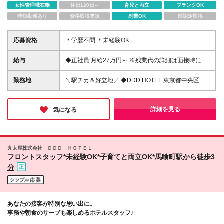
女性管理職在籍
休日120日～
育児と両立
ブランクOK
時短勤務あり
資格取得支援
副業OK
国認定取得
応募資格
＊学歴不問 ＊未経験OK
給与
◆正社員 月給27万円～ ※残業代の詳細は面接時に説
明いたします ※試用期間6ヵ月あり。期間中の給与・
待遇の差異はありません
勤務地
＼駅チカ＆好立地／ ◆DDD HOTEL 東京都中央区日
本橋馬喰町2-2-1 (変更の範囲)上記を除く当社関連勤
務地
詳細を見る
気になる
丸太屋株式会社 ＤＤＤ ＨＯＴＥＬ
フロントスタッフ*未経験OK*子育てと両立OK*馬喰町駅から徒歩3
分
あなたの接客が特別な思い出に。
事務や朝食のサーブも楽しめるホテルスタッフ♪