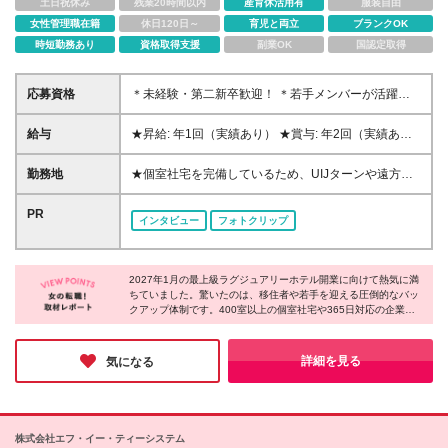
土日祝休み
残業20時間以内
産育休活用有
服装自由
女性管理職在籍
休日120日～
育児と両立
ブランクOK
時短勤務あり
資格取得支援
副業OK
国認定取得
応募資格
＊未経験・第二新卒歓迎！ ＊若手メンバーが活躍中
◆学歴不問 ◆「淡路島が好き」「接客を極めたい」
という熱意のある方 ※ホテル・観光業界未経験の方も
給与
★昇給: 年1回（実績あり） ★賞与: 年2回（実績あ
大歓迎です! ＼こんな方にピッタリです!／ ★ゼロから
り） ※頑張りを正当に評価します! ◆月給25万800
ホテルの立ち上げに関わってみたい方 ★おもてなし
円〜＋諸手当（固定残業代等含む） ※これまでの経験
勤務地
★個室社宅を完備しているため、UIJターンや遠方か
で人を笑顔にする仕事がしたい方 ★豊かな自然に囲
や能力をしっかりと考慮し、決定します。 ※22日出
らの移住も大歓迎！ ホテルニューアワジグループの
まれ、ワークライフバランスを大切にしたい方
勤の場合、固定残業代（月24.67時間38,740円～）含
ホテル及び 2027年1月開業の新ホテルにて勤務いただ
PR
インタビュー
フォトクリップ
みます。 超過分は別途支給します。 ※試用期間2ケ
きます。 《南あわじ市慶野松原 新ホテル》 兵庫県南
月あり。期間中の給与・待遇の差異はありません。 ※
あわじ市松帆古津路970-72 (変更の範囲)上記を除く当
待遇・労働条件は両社共通
社関連勤務地
2027年1月の最上級ラグジュアリーホテル開業に向けて熱気に満
ちていました。驚いたのは、移住者や若手を迎える圧倒的なバッ
クアップ体制です。400室以上の個室社宅や365日対応の企業内
保育所を完備し、さらに最長17年の奨学金支援や家族招待制度ま
で用意。未経験からでも安心して接客のプロを目指せる環境があ
り、淡路島から世界へ感動を届けるという強い情熱と温かさを感
詳細を見る
気になる
じる企業です。
株式会社エフ・イー・ティーシステム