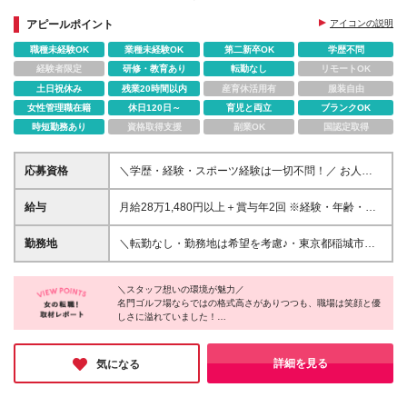
＊夕飯の準備までに帰宅したい
アピールポイント
アイコンの説明
★ゴルフの知識０でも問題なし
※ママスタッフ70%活躍中
職種未経験OK
業種未経験OK
第二新卒OK
学歴不問
経験者限定
研修・教育あり
転勤なし
リモートOK
土日祝休み
残業20時間以内
産育休活用有
服装自由
女性管理職在籍
休日120日～
育児と両立
ブランクOK
時短勤務あり
資格取得支援
副業OK
国認定取得
応募資格
＼学歴・経験・スポーツ経験は一切不問！／ お人柄
を重視した【完全ポテンシャル採用】を行います☆
◆◇ 必須条件はこれだけ！ ◇◆ ◎相手の立場に立っ
給与
月給28万1,480円以上＋賞与年2回 ※経験・年齢・能
た、明るく丁寧な対応ができる方 特別なスキルや資
力などを考慮の上、決定いたします。 ※時間外手当
格は何も必要ありません！ 【こんな不安を持つ方も
は、別途全額支給します。 ※試用期間中（研修中）は
勤務地
＼転勤なし・勤務地は希望を考慮♪・東京都稲城市の
大歓迎！】 ▼「ゴルフのルールを全く知らない…」
時給1350円となります。 ★安定した収入に加えて賞
ゴルフ場勤務／ 自然に囲まれた開放的な環境で、の
⇒ スタッフの９割が未経験スタート！ 「ホールイン
与年2回支給！ 長く働くほど収入アップも目指せる環
びのびと働けます♪ 勤務地はご希望を考慮のうえ決定
ワンしか聞いたことがない」という状態から、 最長6
境です♪ 【年収例】 ・年収394万円／入社1年目 ・年
＼スタッフ想いの環境が魅力／
しますので、ご安心ください。 □｜よみうりゴルフ倶
ヶ月の研修で立派にプロへ成長しています。 ▼「運
名門ゴルフ場ならではの格式高さがありつつも、職場は笑顔と優
収404万円／入社3年目 ・年収414万円／入社5年目 ☆
楽部 東京都稲城市矢野口3376-1 ・「読売ランド前
しさに溢れていました！
動が苦手だから、体力面が不安…」 ⇒ カートはリモ
未経験からスタートした先輩も多数活躍中！ 研修や
駅」より路線バス利用 ・「京王よみうりランド駅」
全員が女性のキャディ部門は定着率97％と驚異の数字！
コン操作の自動操縦！ 重いバッグを背負って走るよ
サポート体制が整っているため、安心してお仕事を始
より従業員専用バスまたは路線バス利用 ※都道124号
＊実働の短さや残業ゼロはもちろん、「お互い様」と助け合える
うな力仕事はないので 安心してください。毎日歩く
められます♪
線近く □｜東京よみうりカントリークラブ 東京都稲城
風土がその秘密です。
詳細を見る
気になる
ことで自然と体力がつきますよ♪ ▼「ブランクがあっ
よみうりランドの施設優待など大手ならではの特典も魅力的♪
市坂浜685 ・小田急小田原線「新百合ヶ丘駅」よりク
て社会復帰が久しぶり…」 ⇒ 活躍中のスタッフの７
「ここなら無理なく自分を大切に働ける」と確信した取材でし
ラブバス利用 ・京王相模原線「稲城駅」より路線バ
た。
割が子育てママ！ お互い助け合える環境なので、 ブ