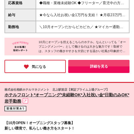
応募資格
◆職種・業種未経験OK ◆フリーター／育児中の方／
アルバイト経験が無い方もOK ◆学歴不問（法令によ
り18歳以上の方） ◎PCの操作が発生します。基本的
給与
★今なら入社お祝い金1万円を支給！ ★月収23万円以
なPC操作に抵抗がない方は、業務がスムーズです！
上も可能 時給1,200円以上(食事手当含む) └22時～翌
＼こんな方にピッタリ！／ ◎夜の時間を有効活用し
5時までは深夜割増あり ※試用期間1ヶ月あり（最大
勤務地
＼10月オープンだからピカピカ／ ★マイカー通勤
て効率よく稼ぎたい方 ◎オープニングの職場でイチ
119日まで延長する可能性あり） ※夜勤は法令により
OK！ ★岩手県北上市「北上駅」から徒歩約2分 【相
からお店づくりに参加したい方 ◎笑顔で接客ができ
18歳以上の方に限ります ※入社お祝い金は入社90日
鉄フレッサイン 岩手北上駅前店】 岩手県北上市大通
る方
経過後に支給します（規定あり)
10月にオープンを控えるこちらのホテル。なんといっても「オー
り1-1-18 ※(変更の範囲)勤務地に変更なし
プニングメンバー」として働けるのは大きな魅力です！取材で
は、スタッフの働きやすさを大切にする温かい社風が印象的でし
た。「週2日からOK」「勤務時間の固定OK」など、プライベー
トも大切にしたい方にぴったりの勤務スタイルもポイント。素敵
なお店を創り上げていく楽しさを味わいに、ぜひ応募してみては
詳細を見る
気になる
いかがでしょうか？
株式会社相鉄ホテルマネジメント 北上駅前店【東証プライム上場グループ】
ホテルフロント*オープニング*未経験OK*入社祝い金*日勤のみOK*
岩手勤務
【10月OPEN！オープニングスタッフ募集】
新しい環境で、私らしい働き方をスタート！