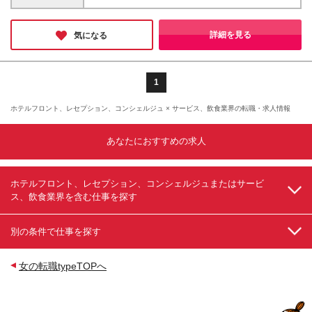
異なし） ※残業代は別途全額支給（1分単位で支給）
て、勤務地が羽田以外のホテルもしくは本社となる場
＜その他＞ ・賞与年2回 ※試用期間満了後（査定に
合があります 勤務地一覧 ■東京エリア：⽻⽥、有明、
よる） ・昇給年1回 ※試用期間満了後（査定によ
汐留、六本⽊、⽥町、浜松町、⼋丁堀、茅場町、⽇本
詳細を見る
気になる
る）
橋箱崎、⽇本橋三越前、 上野御徒
町、⼤⼿町、神保町、九段下、新宿、芝公園、⽇比
谷、熱海 ■近畿エリア：⼤阪梅⽥、京都（四条⼤
宮）、神⼾（三宮） ■伊⾖エリア：伊⾖高原 ■本社：
1
新宿 ◎配属については、各ホテルもしくは本社のい
ずれかとなります。 ■本社 ┗東京都新宿区西新宿6-3-
ホテルフロント、レセプション、コンシェルジュ × サービス、飲食業界の転職・求人情報
1 新宿アイランドウイング (変更の範囲)当社の管轄す
る全ての事業所の範囲において、勤務地の変更を命ず
あなたにおすすめの求人
ることがあります ※転居を伴うものを含む
ホテルフロント、レセプション、コンシェルジュまたはサービ
ス、飲食業界を含む仕事を探す
別の条件で仕事を探す
女の転職typeTOPへ