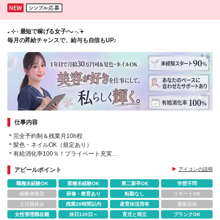
₊ ⊹ - 最短で稼げる女子へ- -. ݁𖥔
毎月の昇給チャンスで、給与も自信もUP♪
仕事内容
＊完全予約制＆残業月10h程
＊髪色・ネイルOK（規定あり）
＊有給消化率100％！プライベート充実
＊毎月昇給でモチベUP！月給7万円UPも◎
アピールポイント
アイコンの説明
＊患者様一人ひとりに寄り添ったベストな提案を。
職種未経験OK
業種未経験OK
第二新卒OK
学歴不問
経験者限定
研修・教育あり
転勤なし
リモートOK
土日祝休み
残業20時間以内
産育休活用有
服装自由
女性管理職在籍
休日120日～
育児と両立
ブランクOK