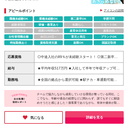
◇月10～11日休み／業界平均より多い休日数！
◇資格取得で最大月8万円給与UP
アピールポイント
アイコンの説明
職種未経験OK
業種未経験OK
第二新卒OK
学歴不問
経験者限定
研修・教育あり
転勤なし
リモートOK
土日祝休み
残業20時間以内
産育休活用有
服装自由
女性管理職在籍
休日120日～
育児と両立
ブランクOK
時短勤務あり
資格取得支援
副業OK
国認定取得
応募資格
◎中途入社の89％が未経験スタート！ ◎第二新卒歓
迎！ ◎人柄重視の採用！ ------------ ◆学歴不問 ◆35歳
以下（若年層の長期キャリア形成を図るため） --------
給与
★平均年収517万円 ★入社して半年で年収アップ可
---- ★アルバイト/フリーター経験のみの方もOK！ ★
能！ ★資格取得で月給＋最大8万円 ★試験の合格率、
スマートフォン、タブレット、PCなど通信機器に関
資格保有率はともに約90％！！ ＜想定月収＞ ■関
勤務地
★全国の拠点から選択可能 ★駅チカ・車通勤可能店
する商品知識は一切不要！
東：月収25万9,795円～40万7,996円＋各種手当＋賞
舗も多 ★引っ越し費用のサポートあり（社宅・家賃
与年2回 ■東海／関西／福岡：月収24万7,951円～39
補助制度など） ＜特に積極採用中！＞ 東京、神奈
万6,152円＋各種手当＋賞与年2回 ■その他の地域：月
チームで協力しながら成長していける環境が整っている同社。こ
川、千葉、埼玉、福井、愛知、三重、岐阜 ＜募集エ
こでなら、年齢や過去の経歴などに関わらず、誰でもすぐに馴染
収24万1,979円～39万0,280円＋各種手当＋賞与年2回
リア＞ 【東北】宮城、福島 【関東】東京、神奈川、
めそうだと感じました！接客業でありながら、有休や連休が取り
※上記には25時間の想定残業時間を含んで算出してお
千葉、埼玉、栃木、群馬、茨城 【北陸・甲信越】福
やすく、プライベートも大切にできる点も魅力的♪また、頑張り
ります。 ※みなし残業時間超過分は1分単位で全額支
井、新潟 【東海】愛知、三重、岐阜 【関西】大阪
が正当に評価され、ライフイベントを迎えてもキャリアを積んで
給 ＜入社半年～1年後月収例＞ ■30万5,000円～42万
【中国】岡山、広島、鳥取、島根 【四国】徳島、香
いける制度がしっかり整っているので、「働きやすさ・キャリ
詳細を見る
気になる
3,000円（想定残業時間30h+資格取得の場合） ＜給与
ア・収入」の好バランスを求める方にオススメです♪
川 【九州】福岡、佐賀、熊本 ※配属店舗については
詳細＞ ■関東：月給24万3,500円～38万2,400円 ※上
お気軽にご相談ください！ ※受動喫煙対策：店舗によ