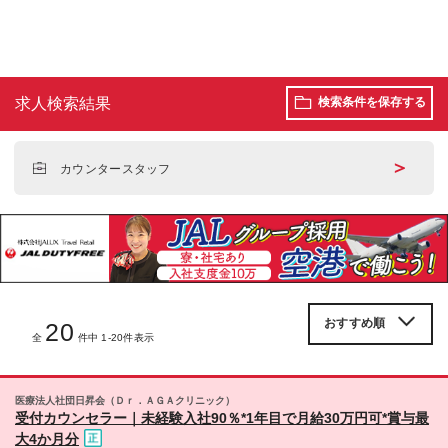
求人検索結果
検索条件を保存する
＞
カウンタースタッフ
20
全
件中 1-20件表示
医療法人社団日昇会（Ｄｒ．ＡＧＡクリニック）
受付カウンセラー｜未経験入社90％*1年目で月給30万円可*賞与最
大4か月分