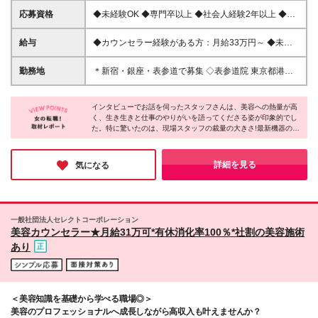
応募資格
◆未経験OK ◆専門卒以上 ◆社会人経験2年以上 ◆接
客業やコミュニケーションを活かした仕事のご経験 ※
美容業界で働いていた方は歓迎します！ ＜こんな方
給与
◆カウンセラー経験がある方：月給33万円～ ◆未経
大歓迎です！＞ ◎美容に興味がある ◎ホスピタリテ
験の方：月給28万円～ ★未経験スタートの方がカウ
ィをもって患者様に寄り添いたい ◎自分のアイデア
ンセリング業務から自立した段階で【33万円】へ昇
勤務地
＊新宿・銀座・表参道で募集 ◇表参道院 東京都港区
を発信したい ◎チームで仕事をしたい
給！ 【昇給・賞与】 ●昇給あり(実績に応じる) ●賞与
南青山5-9-2 VORT表参道maxim 2階 ◇新宿院 東京都
年2回 ※固定残業代（5万3000円：1ヶ月あたり25時
新宿区新宿3-5-3 高山ランド会館3階 ◇銀座院 東京都
間）込み ※固定残業時間を超えた勤務時間については
インタビューでお話を伺ったスタッフさんは、美容への熱量が高
中央区銀座5-12-6 CURA GINZA 2階 ※(変更の範囲)上
く、生き生きと仕事のやりがいを語ってくださる姿が印象的でし
別途残業代を支給します ※試用期間（6ヶ月間）の条
記を除く当社関連勤務地
た。特に驚いたのは、現場スタッフの裁量の大きさ!最新機器の導
件は本採用と同じ
入からキャンペーン企画まで任せてもらえる環境は、美容好きの
方にとってたまらなく魅力的なのではないでしょうか。チームワ
ークも抜群で、人間関係の良さも大きな魅力。働きながら綺麗に
詳細を見る
気になる
なれる同社に、ぜひ応募してみてはいかがでしょうか♪
一般社団法人セレクトコーポレーション
美容カウンセラー★月給31万可*有休消化率100％*社割の美容施術
あり
＜美容知識を基礎から学べる職場◎＞
美容のプロフェッショナルへ成長しながら高収入も叶えませんか？