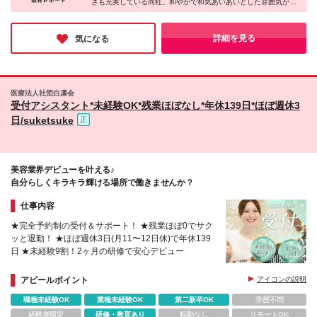
さも充実している同社。和やかで和気あいあいとした雰囲気がと
をお願いします。
（6か月）終了後は、正社員に切り替わります ※短期
クリニック）が運営しています。 ※雇用先は医療法人
ても印象的でした。休憩中には恋愛トークなどプライベートの話
業績手当は研修終了1年後より支給 ※勤務時間超過分
社団孝和会または医療法人社団菜寿会となります。
をするほど、スタッフさん同士の距離も近いのだとか。複数名の
は1分単位で残業手当を支給
(変更の範囲)上記を除く当社関連勤務地
方に取材しましたが、どの方も楽しく仕事している様子が印象的
詳細を見る
気になる
でした！
医療法人社団白凛会
受付アシスタント*未経験OK*残業ほぼなし*年休139日*ほぼ週休3
日/suketsuke
美容業界デビューを叶える♪
自分らしくキラキラ輝ける場所で働きませんか？
仕事内容
★完全予約制の受付＆サポート！ ★残業ほぼ0でサク
ッと退勤！ ★ほぼ週休3日(月11〜12日休)で年休139
日 ★未経験9割！2ヶ月の研修で安心デビュー
アピールポイント
アイコンの説明
職種未経験OK
業種未経験OK
第二新卒OK
学歴不問
経験者限定
研修・教育あり
転勤なし
リモートOK