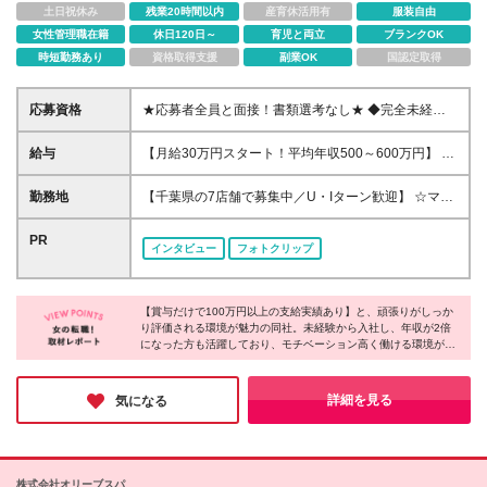
土日祝休み
残業20時間以内
産育休活用有
服装自由
女性管理職在籍
休日120日～
育児と両立
ブランクOK
時短勤務あり
資格取得支援
副業OK
国認定取得
応募資格
★応募者全員と面接！書類選考なし★ ◆完全未経験
OK ◆第二新卒・ブランクOK ◆経歴・学歴不問 ◆20
代～30代活躍中！ ＊＊＊こんな方は尚歓迎します♪＊
給与
【月給30万円スタート！平均年収500～600万円】 ★
＊＊ □収入をアップさせてプライベートを充実させた
賞与だけで100万円以上の支給実績も ★1年で年収
い方 □買取査定にチャレンジしてみたい方 □働きやす
800万円のメンバー在籍 ★インセンティブで月20万円
勤務地
【千葉県の7店舗で募集中／U・Iターン歓迎】 ☆マイ
さも大切にしたい方 □フレッシュな会社でイチから頑
獲得した実績も 月給30万円～50万円＋賞与年1回（最
カー通勤OK・駐車場完備 ☆2026年に新オープン店舗
張りたい方
大3カ月分）＋インセンティブ＋各種手当 ＼先輩たち
多数！ ☆転勤なし 本社、もしくは以下店舗での勤務
PR
インタビュー
フォトクリップ
の年収を公開／ ◆年収800万円／店長 入社1年目／
になります。 【本社】 千葉県印旛郡酒々井町本佐倉
元飲食店スタッフ ◆年収400万円／副店長 入社1年
457-2 【京成臼井駅南口ViM店】 千葉県佐倉市王子台
目／元看護士 ※研修期間中は月給25万円 ※試用期間
3-30-4 Vim2階 【マルエツ新志津店】 千葉県佐倉市
後の月給には営業手当5万円／月が含まれます ※経
【賞与だけで100万円以上の支給実績あり】と、頑張りがしっか
西志津4-1-1 【千葉中央店】 千葉県千葉市中央区中央
り評価される環境が魅力の同社。未経験から入社し、年収が2倍
験・能力・スキルを考慮し、決定いたします ※残業代
3-12-9 【メガセンタートライアル八千代店】 千葉県
になった方も活躍しており、モチベーション高く働ける環境が魅
全額支給 ※試用期間6カ月：期間中の雇用形態・待遇
八千代市緑が丘西2-13-3 【京成習志野駅前店】 千葉
力です！待遇面だけでなく、【残業ほぼナシ】【実働7時間】と
に差異なし
県船橋市習志野台四丁目1番6号 【KEIHOKUスーパー
働きやすさも整っています。店舗拡大に伴い店長としてのキャリ
布施店】★9月出店予定 千葉県柏市布施新町1-4-4 ※
アパスも用意されており、収入もキャリアもワークライフバラン
詳細を見る
気になる
スの3点が揃った環境で、長期的に活躍できると感じました！
転居を伴う転勤なし ※7店舗間での異動の可能性があ
ります ※新規店舗オープンの際に異動の可能性があり
ますが、本人と相談の上決定します (変更の範囲)会社
の定める範囲
株式会社オリーブスパ