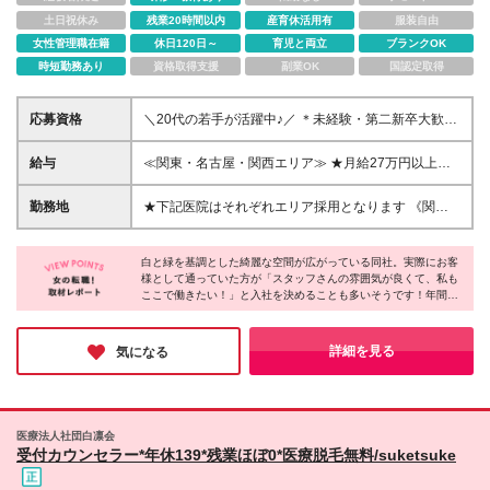
土日祝休み
残業20時間以内
産育休活用有
服装自由
女性管理職在籍
休日120日～
育児と両立
ブランクOK
時短勤務あり
資格取得支援
副業OK
国認定取得
応募資格
＼20代の若手が活躍中♪／ ＊未経験・第二新卒大歓
迎！ ＊高卒以上 ＼こんな方にピッタリです！／ ★美
容に興味がある方 ★安定した環境で長く働きたい方
給与
≪関東・名古屋・関西エリア≫ ★月給27万円以上
（基本給23万+地域手当2万＋業績手当2万） ≪静岡・
金沢・和歌山・松江・広島・宮崎・沖縄≫ ★月給26
勤務地
★下記医院はそれぞれエリア採用となります 《関東
万円以上（基本給23万+地域手当1万＋業績手当2万）
エリア》 銀座本院、池袋院、新宿院、北千住院、 八
≪旭川・高松・秋田≫ ★月給25万円以上（基本給23
王子院、さいたま大宮院、横浜院、 神奈川海老名
万＋業績手当2万） ※別途手当を支給します ※残業が
白と緑を基調とした綺麗な空間が広がっている同社。実際にお客
院、千葉院 《関西エリア》 大阪梅田院、大阪なんば
様として通っていた方が「スタッフさんの雰囲気が良くて、私も
発生した場合は、全額別途支給します ※試用期間6ヶ
院、神戸三宮院 《名古屋エリア》 名古屋栄院、名古
ここで働きたい！」と入社を決めることも多いそうです！年間休
月あり （期間中の条件：契約社員／基本給21万円／
屋名駅院 ★下記医院はそれぞれ固定店舗での採用と
日139日で残業も少なく、未経験からスタートした先輩が9割なの
その他待遇・福利厚生に差異はありません）
なります ≪その他、各院≫ 北海道：旭川院 東北：秋
で、安心して働ける環境ではないでしょうか♪
田院 北陸：金沢院 東海：静岡院 近畿；和歌山院 中
詳細を見る
気になる
国：松江院、広島院 四国：高松院 九州：宮崎院 沖
縄：沖縄院 ※研修は配属先とは別の院で行う可能性が
あります ※出張が発生する場合があります ※(変更の
範囲)上記を除く当社関連勤務地
医療法人社団白凛会
受付カウンセラー*年休139*残業ほぼ0*医療脱毛無料/suketsuke