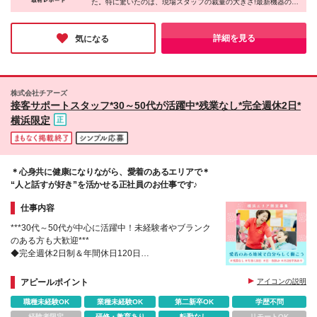
た。特に驚いたのは、現場スタッフの裁量の大きさ!最新機器の導
ヶ月間）の条件は本採用と同じ
入からキャンペーン企画まで任せてもらえる環境は、美容好きの
方にとってたまらなく魅力的なのではないでしょうか。チームワ
ークも抜群で、人間関係の良さも大きな魅力。働きながら綺麗に
詳細を見る
気になる
なれる同社に、ぜひ応募してみてはいかがでしょうか♪
株式会社チアーズ
接客サポートスタッフ*30～50代が活躍中*残業なし*完全週休2日*
横浜限定
＊心身共に健康になりながら、愛着のあるエリアで＊
“人と話すが好き”を活かせる正社員のお仕事です♪
仕事内容
***30代～50代が中心に活躍中！未経験者やブランク
のある方も大歓迎***
◆完全週休2日制＆年間休日120日
◆日曜＆祝日休み
◆産休・育休取得＆復帰例多数！時短勤務も可能
アピールポイント
アイコンの説明
職種未経験OK
業種未経験OK
第二新卒OK
学歴不問
経験者限定
研修・教育あり
転勤なし
リモートOK