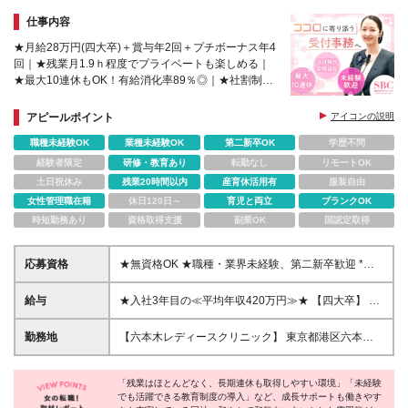
仕事内容
★月給28万円(四大卒)＋賞与年2回＋プチボーナス年4
回｜★残業月1.9ｈ程度でプライベートも楽しめる｜
★最大10連休もOK！有給消化率89％◎｜★社割制度
あり（美容・歯科・近視まで適用）｜★家賃補助制度
あり
アピールポイント
アイコンの説明
職種未経験OK
業種未経験OK
第二新卒OK
学歴不問
経験者限定
研修・教育あり
転勤なし
リモートOK
土日祝休み
残業20時間以内
産育休活用有
服装自由
女性管理職在籍
休日120日～
育児と両立
ブランクOK
時短勤務あり
資格取得支援
副業OK
国認定取得
応募資格
★無資格OK ★職種・業界未経験、第二新卒歓迎 *専
門卒以上 *社会人経験が1年以上ある方 （パート・ア
ルバイトを除く） *一般的なPCスキル(文字入力など)
給与
★入社3年目の≪平均年収420万円≫★ 【四大卒】 月
※事務の正確さだけでなく、患者さまの表情や歩き方
給28万円＋賞与年2回＋短期業績手当年4回 【専門・
から『今はそっとしておいてほしい』『少し不安そう
短大卒】 月給26万円＋賞与年2回＋短期業績手当年4
勤務地
【六本木レディースクリニック】 東京都港区六本木7-
だからお声がけしよう』と、一歩先の状況を察して動
回 《研修期間(試用期間)は以下の給与となります》
18-18 住友不動産六本木通ビル6F 【六本木レディー
く力を求めています！ ※応募後、応募完了メールにて
【四大卒】月給26万円 【専門・短大卒】月給24万円
スクリニック池袋院】 東京都豊島区南池袋一丁目19
書類選考フォームをお送りするフォームの回答を元
※6ヶ月間の試用期間あり。試用期間中は契約社員雇
「残業はほとんどなく、長期連休も取得しやすい環境」「未経験
番5号 Gビル南池袋01 8階 ◎2025年1月に開院した
に、書類選考を行いますので、必ず3日以内にご回答
でも活躍できる教育制度の導入」など、成長サポートも働きやす
用となりますが、待遇に差異はありません ※研修期間
クリニックです ※SBCメディカルグループ（湘南美容