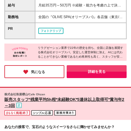
ます＞ ＊働きながらキレイになりたい方 ＊美容業界
給与
月給35万円～50万円 ※経験・能力を考慮の上で決定
でキャリアを目指していきたい方 ＊人と話したり人
します。 ※入社後3ヶ月の試用期間あり └1～2ヶ月目
に喜んでもらうことが好きな方 ＊一生モノのスキル
の研修期間中は月給23.5万円～30万円、3ヶ月目以降
勤務地
全国の『OLIVE SPA(オリーブスパ)』各店舗（東京/横
を身に付けたい方
は上記同待遇となります 【基本給にプラスαして加算
浜/名古屋/大阪/福岡） ＊お住まいや希望を最大限考慮
される充実した手当】 ＊交通費支給（上限3万円/月・
の上、双方納得のもと決定♪ ＊新築・築浅社宅（WiFi/
PR
フォトクリップ
試用期間中は全額支給） ＊時間外手当（100％支給）
オートロック）完備 └人気の港・渋谷・新宿・品川・
＊施術手当 ＊指名手当 ＊深夜手当 ＊施術練習手当 ＊
世田谷エリア！ └最寄駅から徒歩約5分程度と立地も
ペントハウススタッフ特別手当 ＊社宅手当 ＼ 昇給は
抜群♪ ■東京 <港区> *PENT HOUSE西麻布店/西麻布
年4回実施！ ／ 入社1年で月給40万円以上も可能です
リラグゼーション業界で22年の歴史を持ち、全国に店舗を展開す
*PANTHEON白金台プラチナ通り店/白金台
る株式会社オリーブスパ。安定した運営体制に加え、AIには代わ
*PANTHEON西麻布店/西麻布 *PANTHEON赤坂店/赤
ることができない業種であるため将来性も高く、スタッフが安心
坂 <渋谷区> *恵比寿店/恵比寿西 *DH恵比寿駅前店/恵
して働ける企業様だと感じました。エステと違い回数券制度を取
比寿南 *PENT HOUSE代官山店/鉢山町 <新宿区>
り入れておらず、お客様への提案負担が少ないのも特徴。美容に
*PANTHEON新宿店/歌舞伎町 <中央区> *銀座店/銀座
関わる仕事で、安定と安心を手に入れながら自分らしく働きたい
詳細を見る
気になる
という方に、ぜひご応募いただきたい企業様です。
*PANTHEON銀座並木通り店/銀座 <世田谷区> *三宿
店/池尻 ■横浜 *横浜元町中華街店/中区 ■名古屋 *名古
屋錦店/中区 ■大阪 *PENT HOUSE堀江店/西区
*PANTHEON心斎橋店/中央区 *PANTHEON西梅田店/
株式会社珠屋櫻山/Cafe Ohzan
北区 ■福岡 *PANTHEON西中洲店/中央区
販売スタッフ*残業平均5h程*未経験OK*5連休以上取得可*賞与年2
～3回
あなたの接客で、宝石のようなスイーツをさらに輝かせてみませんか？