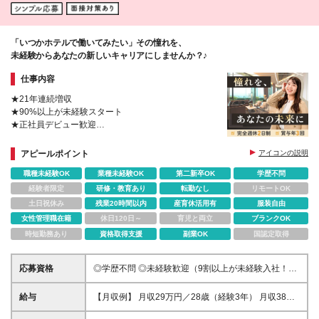
「いつかホテルで働いてみたい」その憧れを、
未経験からあなたの新しいキャリアにしませんか？♪
仕事内容
★21年連続増収
★90%以上が未経験スタート
★正社員デビュー歓迎
★完全週休2日&事前確定シフト
★学歴・経験は一切不問
アピールポイント
アイコンの説明
職種未経験OK
業種未経験OK
第二新卒OK
学歴不問
経験者限定
研修・教育あり
転勤なし
リモートOK
土日祝休み
残業20時間以内
産育休活用有
服装自由
女性管理職在籍
休日120日～
育児と両立
ブランクOK
時短勤務あり
資格取得支援
副業OK
国認定取得
応募資格
◎学歴不問 ◎未経験歓迎（9割以上が未経験入社！）
◎第二新卒歓迎・フリーター歓迎 ◎社会人経験不問
◎20代～30代活躍中！ ◆40歳以下の方（若年層によ
給与
【月収例】 月収29万円／28歳（経験3年） 月収38万
る長期キャリア形成を図るため） ＼信頼できる“友
円／35歳（経験5年） 【エリア別給与】 ■関東（東京