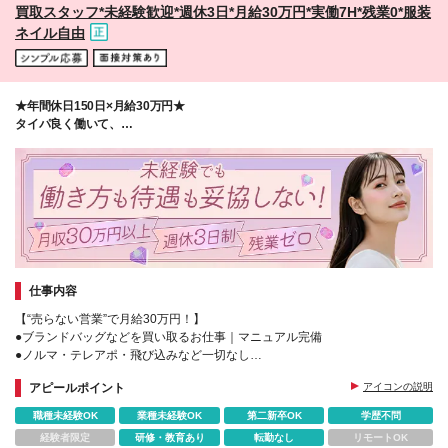
買取スタッフ*未経験歓迎*週休3日*月給30万円*実働7H*残業0*服装
ネイル自由
★年間休日150日×月給30万円★
タイパ良く働いて、
収入も働きやすさも一緒にアップデート！
仕事内容
【“売らない営業”で月給30万円！】
●ブランドバッグなどを買い取るお仕事｜マニュアル完備
●ノルマ・テレアポ・飛び込みなど一切なし
●未経験から入社したメンバー多数
アピールポイント
アイコンの説明
●連休取得OKで海外旅行も楽しめる♪
職種未経験OK
業種未経験OK
第二新卒OK
学歴不問
経験者限定
研修・教育あり
転勤なし
リモートOK