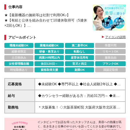
仕事内容
★【最新機器の施術等は社割で利用OK♪】
★【有給と公休を組み合わせて10連休取得可（5連休
×2回もOK）】
★【月給31万～可＋インセンティブ＋賞与年2回】
★【月10日休み＆有給消化率100％！残業ほぼなし】
アピールポイント
アイコンの説明
職種未経験OK
業種未経験OK
第二新卒OK
学歴不問
経験者限定
研修・教育あり
転勤なし
リモートOK
土日祝休み
残業20時間以内
産育休活用有
服装自由
女性管理職在籍
休日120日～
育児と両立
ブランクOK
時短勤務あり
資格取得支援
副業OK
国認定取得
応募資格
◆未経験OK ◆専門卒以上 ◆社会人経験2年以上 ◆接
客業やコミュニケーションを活かした仕事のご経験 ※
美容業界で働いていた方は歓迎します！ ＼美容好き
給与
◆カウンセラー経験がある方：月給31万円～ ◆未経
が集まる職場！／ 空いた時間には美容の話で盛り上
験の方：月給26万円～ ★未経験スタートの方がカウ
がることも多く、 楽しくトレンド知識をGETできま
ンセリング業務から自立した段階で【31万円】へ昇
勤務地
＊大阪募集！ ◇大阪茶屋町院 大阪府大阪市北区茶屋
す◎ ＜こんな方大歓迎です！＞ ◎美容に興味がある
給！ 【昇給・賞与】 ●昇給あり(実績に応じる) ●賞与
町5-8 MEFULL茶屋町3・4階 ※(変更の範囲)上記を除
◎ホスピタリティをもって患者様に寄り添いたい ◎
年2回 ※固定残業代（4万500円～4万2000円：1ヶ月
く当社関連勤務地
自分のアイデアを発信したい ◎チームで仕事をした
あたり25時間）込み ※固定残業時間を超えた勤務時
インタビューでお話を伺ったスタッフさんは、美容への熱量が高
い
く、生き生きと仕事のやりがいを語ってくださる姿が印象的でし
間については別途残業代を支給します ※試用期間（6