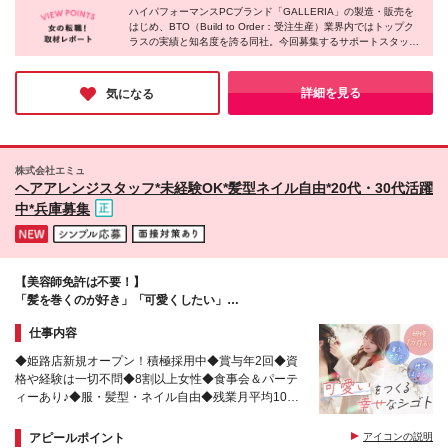
□コミュニケーションを大切にして働きたい □機械い
＋一律支給の食事補助（1万円）＋各種手当＋決算賞
ハイパフォーマンスPCブランド「GALLERIA」の製造・販売を
遠方から来られる場合は、研修期間中の 宿泊場所
じりやデジタル機器が好き □手に職が付くスキル・経
はじめ、BTO（Build to Order：受注生産）業界内ではトップク
与 ※上記は固定残業代（10時間分／18,494円～
は会社がご用意いたします！ ＜北海道・東北＞ 北海
ラスの実績と知名度を誇る同社。今回募集するサポートスタッフ
験を積みたい □成長している企業でキャリアアップを
24,658円）を含みます。超過分は追加支給します ※
道／岩手県／宮城県／福島県 ＜関東＞ 東京都／神奈
は、残業が月10h以下とメリハリある働き方ができるだけでな
したい □普通自動車免許をお持ちの方（AT限定可）
固定残業代は時間外労働の有無に関わらず支給します
川県／埼玉県／千葉県 群馬県／茨城県／栃木県 ＜北
く、“PCがある限り”必要とされる知識やスキルを身に付けること
★決算賞与は最大で年2回支給されます ★経験・スキ
陸・東海＞ 新潟県／石川県／福井県／富山県 山梨県
できます。ライフステージが変化しても、経験を活かしながら腰
詳細を見る
気になる
ル・前職給与を考慮の上、決定します ★一律支給の
を据えて働き続けられるのは大きな魅力と言えるでしょう！
／長野県／静岡県／愛知県／三重県 ＜関西＞ 大阪府
食事補助（1万円）は、給与より自己負担額として
／京都府／兵庫県 ＜中国・四国＞ 広島県／愛媛県／
6,500円を控除して支給します。エデンレッドジャパ
徳島県 ＜九州・沖縄＞ 福岡県／大分県／宮崎県／鹿
ン社の食事補助（ICカードに入金）自己負担65％で購
児島県 熊本県／佐賀県／沖縄県 【本社】 東京都千代
株式会社エミュ
入できる制度です。毎月1万円分をICカードに入金
田区外神田3‐12‐8 住友不動産秋葉原ビル ◎各線「秋
ヘアアレンジスタッフ*未経験OK*髪型ネイル自由*20代・30代活躍
し、提携の利用可能店舗で使用できます
葉原駅」より徒歩4分
中*兵庫募集
【美容師免許は不要！】
「髪を巻くのが好き」「可愛くしたい」
その"好き"を仕事にしよう+˚*
仕事内容
◆姫路店新規オープン！積極採用中◆賞与年2回◆資
格や経験は一切不問◆8割以上女性◆食事会＆パーテ
ィーあり♪◆服・髪型・ネイル自由◆残業月平均10h
前後◆産休・育休の復帰実績多数◆技能手当充実◆連
休取得OK
アピールポイント
アイコンの説明