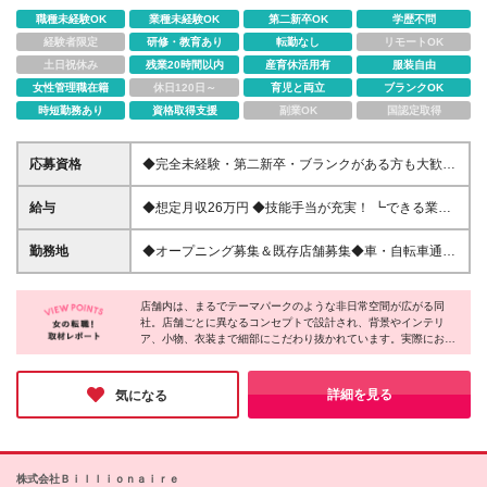
職種未経験OK
業種未経験OK
第二新卒OK
学歴不問
経験者限定
研修・教育あり
転勤なし
リモートOK
土日祝休み
残業20時間以内
産育休活用有
服装自由
女性管理職在籍
休日120日～
育児と両立
ブランクOK
時短勤務あり
資格取得支援
副業OK
国認定取得
応募資格
◆完全未経験・第二新卒・ブランクがある方も大歓
迎！◆20代～30代活躍中◆子どもが好きな方が活躍
中！ ◇未経験OK ◇学歴不問 ＼＼3つ以上当てはまっ
給与
◆想定月収26万円 ◆技能手当が充実！ ┗できる業務
た方はこの仕事にピッタリ♪／／ □美容やコスメ、ヘ
（着付けや特定の撮影など）が増えるごとに手当が加
アアレンジが好き □友達や家族のヘアセット・メイク
算！ 社員平均で月2万円、最大で月6万3000円の支
勤務地
◆オープニング募集＆既存店舗募集◆車・自転車通勤
をしたことがある □「かわいい！」「似合う！」を考
給実績があります。 月給22.1万円～50万円＋賞与年2
OK！◆転勤なし◆希望を考慮し配属いたします 新店
える時間が楽しい □人を笑顔にしたり、喜ばせたりす
回 ※研修期間終了後に固定残業代を付与 ※経験やスキ
舗、または兵庫県内にある店舗での勤務となります！
ることが好き □自分のセンスやアイデアを活かして働
ルを考慮し、決定いたします ※固定残業代（7,000円
店舗内は、まるでテーマパークのような非日常空間が広がる同
＼＼2026年8〜9月、姫路店が新規オープン！／／ 新
きたい
社。店舗ごとに異なるコンセプトで設計され、背景やインテリ
～/5時間分）を含みます。超過分は別途全額支給いた
しいスタジオを一緒に立ち上げる仲間を積極採用中◎
ア、小物、衣装まで細部にこだわり抜かれています。実際にお客
します ※試用期間6～8カ月あり（期間中の給
【姫路店】兵庫県姫路市田寺3-2-13 【西宮店】兵庫
様からは「世界観に惹かれた」「衣装が素敵」といった声も多
与/192,000円～）
県西宮市段上町6-20-25 【サザンモール六甲店】兵庫
数。訪れた瞬間から心躍る体験を提供する姿勢が、多くの人に選
県神戸市灘区新在家南町1-2-1 サザンモール六甲B612
ばれる理由なのだと感じました。「人を喜ばせることが好き」と
詳細を見る
気になる
いう想いを仕事にしたい方にこそ、おすすめしたい一社です！
内（2F） 【須磨パティオ店】兵庫県神戸市須磨区中
落合2-18 須磨パティオ内 【西神戸店】兵庫県神戸市
西区北別府3-22-1 【明石大久保店】兵庫県明石市大
久保町大窪881-1 【加古川店】兵庫県加古川市平岡町
株式会社Ｂｉｌｌｉｏｎａｉｒｅ
高畑136-1 ※(変更の範囲)上記を除く当社関連勤務地