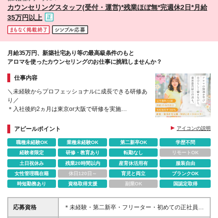
カウンセリングスタッフ(受付・運営)*残業ほぼ無*完週休2日*月給
35万円以上
月給35万円、新築社宅あり等の最高級条件のもと
アロマを使ったカウンセリングのお仕事に挑戦しませんか？
仕事内容
＼未経験からプロフェッショナルに成長できる研修あ
り／
＊入社後約2ヵ月は東京or大阪で研修を実施
＊店舗配属後もできる業務から少しずつスタート
＊残業月7h以内、完週休2日、有給取得率100％など
アピールポイント
アイコンの説明
働きやすさ◎
職種未経験OK
業種未経験OK
第二新卒OK
学歴不問
経験者限定
研修・教育あり
転勤なし
リモートOK
土日祝休み
残業20時間以内
産育休活用有
服装自由
女性管理職在籍
休日120日～
育児と両立
ブランクOK
時短勤務あり
資格取得支援
副業OK
国認定取得
応募資格
＊未経験・第二新卒・フリーター・初めての正社員と
いう方も歓迎 ＊学歴不問 ＜このような方に向いてい