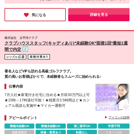
格後は月給26万円以上に昇給。 ※残業代は全額支給
前駅」より徒歩1分 ＜池袋東武店＞ 東京都豊島区西池
す。販売・ブランド運営のどちらのポジションも、丁寧な研修や
いたします。 ※試用期間2ヵ月あり。期間中の給与・
袋1-1-25 地下1階洋菓子売場(6番地) JR･東京メトロ各
毎日の1on1が用意されており、未経験からでも安心してスタート
待遇の差異はありません
線「池袋駅」より徒歩3分 (変更の範囲)上記を除く当
できると感じました。心にゆとりを持ちながら、楽しく働きたい
詳細を見る
気になる
方にぜひオススメしたい企業です♪
社関連勤務地
株式会社 太平洋クラブ
クラブハウススタッフ(キャディあり)*未経験OK*面接1回*最短1週
間で内定
著名人などVIPも訪れる高級ゴルフクラブ。
質の高いお客様ばかりで、未経験者もスムーズに始められる♪
仕事内容
7月入社★家電付き社宅に住める★月収30万円以上可
★15時～17時退社可能！★残業月3.5時間ほど★カジ
ュアル面談も実施中★マイカー通勤可
アピールポイント
アイコンの説明
職種未経験OK
業種未経験OK
第二新卒OK
学歴不問
経験者限定
研修・教育あり
転勤なし
リモートOK