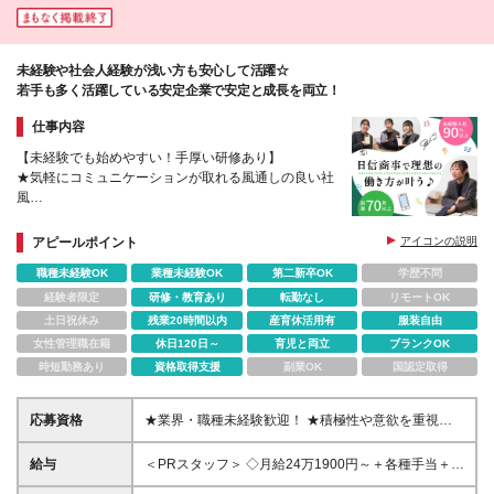
未経験や社会人経験が浅い方も安心して活躍☆
若手も多く活躍している安定企業で安定と成長を両立！
仕事内容
【未経験でも始めやすい！手厚い研修あり】
★気軽にコミュニケーションが取れる風通しの良い社
風
★残業月平均5h以下とほとんどなし
★毎年昇給！20～30代の若手スタッフが活躍中
アピールポイント
アイコンの説明
職種未経験OK
業種未経験OK
第二新卒OK
学歴不問
経験者限定
研修・教育あり
転勤なし
リモートOK
土日祝休み
残業20時間以内
産育休活用有
服装自由
女性管理職在籍
休日120日～
育児と両立
ブランクOK
時短勤務あり
資格取得支援
副業OK
国認定取得
応募資格
★業界・職種未経験歓迎！ ★積極性や意欲を重視し
た人柄採用です！ ★20代・30代活躍中の明るい社風
【応募資格】 ◆経験不問 ※第二新卒の方も大歓迎！
給与
＜PRスタッフ＞ ◇月給24万1900円～＋各種手当＋賞
【こんな方とはぜひお会いしたいです】 ◎コミュニ
与2回 ＜営業事務＞ ◇月給29万5,000円～＋賞与年2