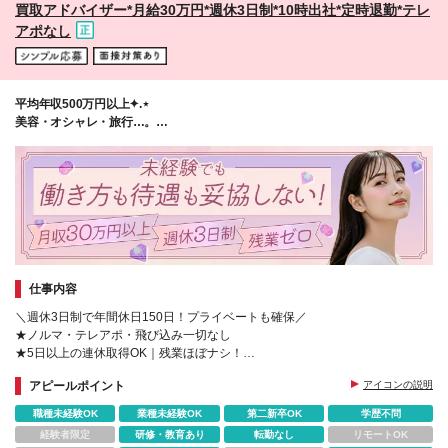
買取アドバイザー*月給30万円*週休3日制*10時出社*定時退勤*テレ
アポなし
平均年収500万円以上✦.⋆
美容・オシャレ・旅行…。
ガマンゼロの生活を送りませんか？
仕事内容
＼週休3日制で年間休日150日！プライベートも確保／
★ノルマ・テレアポ・飛び込み一切なし
★5日以上の連休取得OK｜残業ほぼナシ！
★髪型・ネイル・ピアス自由
アピールポイント
アイコンの説明
★マニュアル完備！専門知識がなくても安心
職種未経験OK
業種未経験OK
第二新卒OK
学歴不問
経験者限定
研修・教育あり
転勤なし
リモートOK