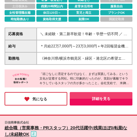
土日祝休み
残業20時間以内
産育休活用有
服装自由
女性管理職在籍
休日120日～
育児と両立
ブランクOK
時短勤務あり
資格取得支援
副業OK
国認定取得
応募資格
＼ 未経験・第二新卒歓迎！年齢・学歴一切不問 ／ ＊
30代～50代を中心に広い方が活躍されています♪ ご年
配の方でも楽しめるフィットネスなので 体力面に自
給与
＊月給22万7,000円～23万3,000円＋年2回報奨金機会
信のない方もお気軽にご応募ください。 ＼ このよう
+決算賞与 ＊前職の経験を考慮して給与を決定いたし
な方に向いています ／ ＊横浜に根付いて働きたい ＊
ます ＊試用期間6ヶ月あり ＊残業代は別途全額支給い
勤務地
《神奈川県/横浜市鶴見区・緑区・港北区の希望エリ
人と話すのが好き ＊家庭とプライベートを両立した
たします ※個人ノルマや店舗ノルマは一切ありません
ア》 ※ご希望の勤務地を考慮します。 ※U・Iターン歓
い
＼評価制度をアップデート／ 従来の評価制度に加
迎 ※転居を伴う転勤はありません ＜鶴見区＞ ＊カー
え、 より正当に頑張りが反映されるよう 評価制度を
「頭ごなしに否定するのではなく、まずは実践してみる」という
ブス鶴見駒岡店 ・神奈川県横浜市鶴見区駒岡5-5-12
文化が定着する同社。特に印象的だったのが、笑顔が素敵でキラ
アップデートしました。 新しい試みとして現場目線
武田メディカルビルディング2F ＊カーブス鶴見駅前
キラしているスタッフの方が多かったこと。会社支給で、 米麹や
での評価も ＋αで反映されるため、 昇給・昇格につな
店 ・神奈川県横浜市鶴見区鶴見中央1-18-6 バークレ
GABA成分が入っているカーブスのプロティンを定期的に摂取し
がりやすい環境です。
ハイツ2F ＊カーブス鶴見西口店 ・神奈川県横浜市鶴
たり、業務外でも美容や健康を楽しまれているそうです。こんな
見区豊岡町20-8 IDOBATA.BLD 3F ＜緑区＞ ＊カーブ
職場で働くことができたら、毎日が楽しくて居心地が良いだろう
詳細を見る
気になる
なと感じました。
ススーパービバホーム長津田店 ・神奈川県横浜市緑
区長津田みなみ台4-6-1 スーパービバホーム長津田2F
＜港北区＞ ＊カーブス港北高田店 ・神奈川県横浜市
港北区高田東1-47-6 フォートレス・セリタ3F
日信商事株式会社
総合職（営業事務・PRスタッフ）20代活躍中/残業ほぼ0/転勤な
し/未経験OK