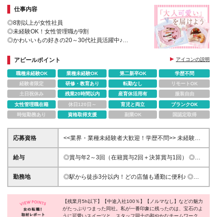
仕事内容
◎8割以上が女性社員
◎未経験OK！女性管理職が9割
◎かわいいもの好きの20～30代社員活躍中♪
◎販売ノルマなし！残業も月平均5h程度
◎ヒルナンデス！でも紹介！SNSでも話題のスイーツ
アピールポイント
アイコンの説明
ブランド♪
職種未経験OK
業種未経験OK
第二新卒OK
学歴不問
経験者限定
研修・教育あり
転勤なし
リモートOK
土日祝休み
残業20時間以内
産育休活用有
服装自由
女性管理職在籍
休日120日～
育児と両立
ブランクOK
時短勤務あり
資格取得支援
副業OK
国認定取得
応募資格
<<業界・業種未経験者大歓迎！学歴不問>> 未経験
OK！スキルや学歴を問わない人柄採用です♪ ☆第二新
卒歓迎 ☆ブランクがある方もOK ※40歳以下の方(若
給与
◎賞与年2～3回（在籍賞与2回＋決算賞与1回） ◎年2
年層の長期キャリア形成のため) ＼こんな方にピッタ
～3回の昇給機会あり ◎在籍賞与(対象期間に就業して
リ／ ・可愛いものに囲まれて働きたい方 ・お菓子が
いれば必ず支給) ◎決算賞与(会社の業績に応じて追加
勤務地
◎駅から徒歩3分以内！どの店舗も通勤に便利♪ ◎転
好きな方 ・人と話すことが好きな方 ・ゆくゆくは
で支給します) ⇒昨年は110％-130％で売上伸長して
勤無し ＜銀座三越店＞ 東京都中央区銀座4-6-16 B2F
SNSやブランディングにも携わりたい方
おり、昨年も支給されました。 月給22万円7000円～
東京メトロ銀座線・丸ノ内線・日比谷線「銀座駅」よ
+賞与年2～3回+交通費+残業代全額支給 ※経験・年
【残業月5h以下】【中途入社100％】【ノルマなし】などの魅力
り徒歩1分 ＜日本橋三越本店＞ 東京都中央区日本橋室
がたっぷりつまった同社。私が一番印象に残ったのは、宝石のよ
齢・能力等を考慮の上、優遇いたします。 ※店長に昇
町1-4-1 本館B1F 東京メトロ銀座線・半蔵門線「三越
うに可愛いスイーツと、スタッフ同士の和やかなチームワークで