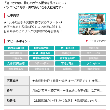
『きっかけは、推しのゲーム配信を見ていて…』
【横浜院】※26年6月15日開院！ ⇒開院までは東京の
パソコンが“好き・興味あり”なら大歓迎です♪
クリニックで研修 横浜市西区高島2-14-11 横浜新都市
第2ビル6F ※変更の範囲:当社関連勤務地(ただし転居
仕事内容
を伴う転勤なし)
★3ヶ月の座学＆実技研修で安心スタート♪★
来店されるお客様のPCやスマホ等に関する
お困り事のヒアリングや修理対応をお任せ！
◆残業10ｈ以下でメリハリ抜群！
◆未経験入社の20代・30代が中心に活躍中！
アピールポイント
アイコンの説明
職種未経験OK
業種未経験OK
第二新卒OK
学歴不問
経験者限定
研修・教育あり
転勤なし
リモートOK
土日祝休み
残業20時間以内
産育休活用有
服装自由
女性管理職在籍
休日120日～
育児と両立
ブランクOK
時短勤務あり
資格取得支援
副業OK
国認定取得
応募資格
★未経験歓迎！経験や資格は一切不問です！ ★第二
新卒から社会人経験10年以上の方も歓迎！ ★フリー
ターブランクのある方もOK！ 《応募条件》 ■高卒以
給与
月給24万円～35万円＋一律支給の食事補助（1万円）
上 ■お客様と接する仕事の経験をお持ちの方 └接客、
＋各種手当＋決算賞与 ※上記は固定残業代（10時間
販売、営業などを想定しています （業種・年数・雇
分／16,439円～23,973円）を含みます。超過分は追
勤務地
【全国店舗のいずれかに配属】 ★勤務地はキャリア
用形態は一切不問です！） ＼こんな方はぜひご応募
加支給します ※固定残業代は時間外労働の有無に関わ
を考慮し決定 ★入社後3ヶ月間は秋葉原本社、または
ください！／ □お客様に頼られるような仕事をしたい
らず支給します 【店長の場合】 月給27万円～36万円
既存のデジタルドック店舗で研修を実施します。 ※