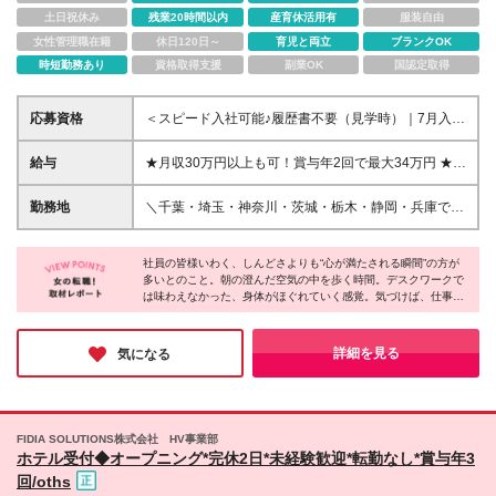
土日祝休み
残業20時間以内
産育休活用有
服装自由
女性管理職在籍
休日120日～
育児と両立
ブランクOK
時短勤務あり
資格取得支援
副業OK
国認定取得
応募資格
＜スピード入社可能♪履歴書不要（見学時）｜7月入社
も可能｜20代～30代活躍中！未経験OK｜ゴルフ知識
がない方も問題なし◎＞ ■学歴不問 ■普通自動車免許
給与
★月収30万円以上も可！賞与年2回で最大34万円 ★引
をお持ちの方（AT限定可） ◎保育園の時間に合わせ
っ越し手当あり ★しっかり休みたい派・稼ぎたい派
て8時から時短で働くママさんも！ シフト制（実働7
を選べます！ ┗公休数を選んで給与を選択できま
勤務地
＼千葉・埼玉・神奈川・茨城・栃木・静岡・兵庫で募
時間45分｜1時間15分休憩） ◎シフトの希望は通りや
す。ご希望は面接時に教えてください◎ 月給24万
集☆マイカー通勤OK！／ 「家から近い方がいい」
すい環境です！！ ‥‥‥‥‥ 研修で基礎スキルを身につけ
5500円～35万円＋残業代全額支給 ※キャディ手当は
「雰囲気で選びたい」など、 希望を聞きながら無理
たら、幅広いお仕事にチャレンジできます♪ ◇店舗の
勤務地やラウンド数、キャディランクによって変動
社員の皆様いわく、しんどさよりも“心が満たされる瞬間”の方が
なく決定します！ ------------ ◆千葉県 ┗成田コース｜
売上管理や経理などの総務業務（★体力的に室内業務
多いとのこと。朝の澄んだ空気の中を歩く時間。デスクワークで
※3ヶ月の研修期間は月給21万円。その他待遇に差異
成田市川栗240 ┗市原コース｜市原市奥野151 ┗八千
は味わえなかった、身体がほぐれていく感覚。気づけば、仕事
へ移りたい時も安心！） ◇クラブハウス内のレスト
はありません。 ☆雨や雪、雷など天候悪化でラウン
代コース｜八千代市米本2834 ◆埼玉県 ┗江南コース
が“リフレッシュの時間”にもなり、家に帰った後も気持ちに余裕
ランでの接客 ◇ラウンド進行をサポートするマスタ
ドを回れなかった場合は、有給取得や代わりのお仕事
｜熊谷市千代985 ◆神奈川県 ┗相模コース｜秦野市
が生まれているそう。大自然に包まれ、自分のペースで働ける同
ー室のお仕事 ◇ショップでの商品説明やレジ対応 ◇
(1,170円、神奈川県は1,230円)ができます。
柳川大峯771-1 ◆栃木県 ┗佐野ヒルクレストコース｜
社だからこそ味わえる心地よさ。気づいたら、仕事が“ごほうび時
詳細を見る
気になる
ホテルフロントでのお客様対応 さらに、経験を積め
間”に。次は、あなたが体験してみませんか？
佐野市船越町 2854 ◆静岡県 ┗御殿場コース｜御殿場
ばクラブハウスの管理職や、副支配人・支配人へのキ
市板妻941-1 ◆兵庫県 ┗宝塚コース｜宝塚市芝辻新田
ャリアも目指せます。 ‥‥‥‥‥
広芝花折7-2 ┗六甲コース｜三木市吉川町水上1582-1
◆茨城県 ┗ロイヤルコース｜茨城県鉾田市大蔵200
FIDIA SOLUTIONS株式会社 HV事業部
┗美野里コース｜小美玉市三箇952 ------------ ※ご本人
ホテル受付◆オープニング*完休2日*未経験歓迎*転勤なし*賞与年3
同意の場合のみ、転勤あり
回/oths