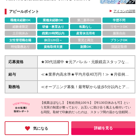
アピールポイント
アイコンの説明
職種未経験OK
業種未経験OK
第二新卒OK
学歴不問
経験者限定
研修・教育あり
転勤なし
リモートOK
土日祝休み
残業20時間以内
産育休活用有
服装自由
女性管理職在籍
休日120日～
育児と両立
ブランクOK
時短勤務あり
資格取得支援
副業OK
国認定取得
応募資格
★30代活躍中 ★元アパレル・元眼鏡店スタッフなど
未経験スタートの先輩多数！ ◆未経験OK ◆学歴不問
＼こんな方に向いています／ ◎美容業界で働きたい
給与
≪★業界内高水準★平均月収40万円！≫ ★月収例：
◎会社のルールに縛られず、アイデアをカタチにしな
40万円～(月給＋残業代＋インセンティブ) ◆月給25
がら働きたい ◎患者さまファーストのクリニックで
万～80万円＋売上還元金＋インセンティブ＋賞与 ※
勤務地
≪オープニング募集！最寄駅から徒歩5分以内とアク
働きたい ◎チームワークを大切にしたい ◎収入アッ
経験・スキルを考慮して決定します ※上記額にはみな
セス良好≫ ★原則、転居を伴う転勤はありません ＼
プを実現したい・頑張りはきちんと評価されたい
し残業代（月10時間分/18,130円～）を含みます。超
2026年9月1日に福岡で新規オープン予定！／ ◆リア
過分は全額支給します ※試用期間3ヶ月（期間中は売
【残業ほぼなし】【有給消化100％】【年130日休みも可】とい
スクリニック福岡天神院 福岡県福岡市中央区天神2丁
う充実の制度が整っており、お互いに助け合う風土も根付いてい
上還元金・インセンティブなし。その他給与・待遇・
目6−13 ジェムキャッスルきらめき通り3階 ◆リアス
る同院。取材で印象的だったのは、スタッフ間の温かな信頼関係
雇用形態に差異はありません）
クリニック銀座院 東京都中央区銀座7-8-17 虎屋銀
です。「女性専門の毛髪再生治療」という社会貢献度の高い分野
座ビル9F ◆リアスクリニック横浜院（駅直結） 神奈
で、自分の時間や家庭を大切にしながら専門性も磨けるところが
川県横浜市西区高島2-19-12 横浜スカイビル26F ◆
魅力。「仕事もプライベートも充実させたい」という方に、自信
詳細を見る
気になる
を持っておすすめしたいと思います。
リアスクリニック名古屋院（駅直結） 愛知県名古屋
市中村区名駅4-8 エニシオ名駅4F ≪続々とオープン予