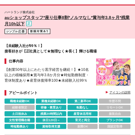
記には15時間分のみなし残業手当：2万4,500円～3万
る ★店舗一覧URL https://shop.bellpark.co.jp/info/
8,400円を含んでいます。 ■東海／関西／福岡：月給
【本社】 東京都千代田区平河町1-4-12 平河町センタ
ハートランド株式会社
23万2,400円～37万1,300円 ※上記には15時間分のみ
ービル3・6・7・8・9F ※就業場所の変更の範囲：会
auショップスタッフ*座り仕事8割*ノルマなし*賞与年3.8ヶ月*残業
なし残業手当：2万3,400円～3万7,300円を含んでい
社の定める場所
月10h以下
ます。 ■その他：月給22万6,800円～36万5,800円 ※
上記には15時間分のみなし残業手当：2万2,800円～3
万6,800円を含んでいます。 ※経験・能力を考慮し決
定／給与に関するご相談に応じます。 ※試用期間中の
給与・福利厚生に差異なし
【未経験入社が99％！】
接客好きが【正社員として★無理なく★長く】輝ける職場
仕事内容
【創業50年以上にわたり黒字経営を継続！】★10名
以上の積極採用★賞与年3.8か月分★時短勤務制度・
育休制度あり★産育休復帰率100★未経験入社99％
アピールポイント
アイコンの説明
職種未経験OK
業種未経験OK
第二新卒OK
学歴不問
経験者限定
研修・教育あり
転勤なし
リモートOK
土日祝休み
残業20時間以内
産育休活用有
服装自由
女性管理職在籍
休日120日～
育児と両立
ブランクOK
時短勤務あり
資格取得支援
副業OK
国認定取得