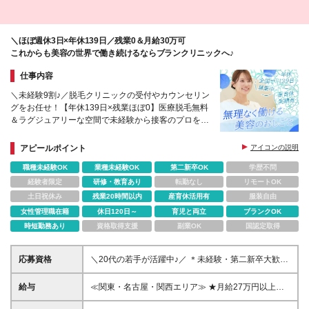
＼ほぼ週休3日×年休139日／残業0＆月給30万可
これからも美容の世界で働き続けるならブランクリニックへ♪
仕事内容
＼未経験9割♪／脱毛クリニックの受付やカウンセリン
グをお任せ！【年休139日×残業ほぼ0】医療脱毛無料
＆ラグジュアリーな空間で未経験から接客のプロを目
指そう！！
アピールポイント
アイコンの説明
職種未経験OK
業種未経験OK
第二新卒OK
学歴不問
経験者限定
研修・教育あり
転勤なし
リモートOK
土日祝休み
残業20時間以内
産育休活用有
服装自由
女性管理職在籍
休日120日～
育児と両立
ブランクOK
時短勤務あり
資格取得支援
副業OK
国認定取得
応募資格
＼20代の若手が活躍中♪／ ＊未経験・第二新卒大歓
迎！ ＊高卒以上 ＼こんな方にピッタリです！／ ★美
容に興味がある方 ★安定した環境で長く働きたい方
給与
≪関東・名古屋・関西エリア≫ ★月給27万円以上
（基本給23万+地域手当2万＋業績手当2万） ★昇格