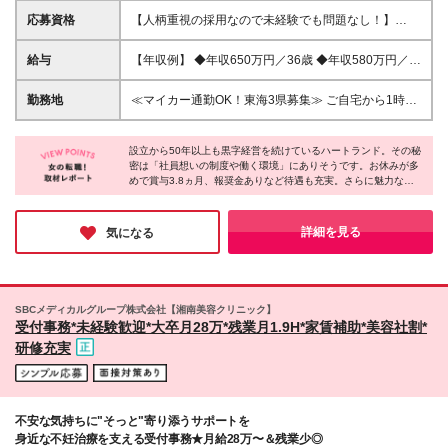
応募資格
【人柄重視の採用なので未経験でも問題なし！】
★U・Iターン歓迎 ★人柄重視の採用 ---------------- ■経
験不問 ■高卒以上 --------------- ◎アルバイト/フリータ
給与
【年収例】 ◆年収650万円／36歳 ◆年収580万円／
ー経験のみもOK
30歳 ◆年収450万円／25歳 ＼賞与年3.8ヵ月(昨年実
績)＆報奨金あり／ ◆月給22万9000円～＋賞与年2回
勤務地
≪マイカー通勤OK！東海3県募集≫ ご自宅から1時間
＋各種手当 ※スキル・経験を考慮の上、加給・優遇い
以内を目安に、通勤しやすいエリアの店舗での勤務と
たします ※上記月給は固定残業代2万8850円～(20時
なります。 ■名古屋エリア 名古屋市瑞穂区・愛知郡東
間分)を含み、超過した場合は追加全額支給します ※
設立から50年以上も黒字経営を続けているハートランド。その秘
郷町・瀬戸市・一宮市・あま市・小牧市・名古屋市西
密は「社員想いの制度や働く環境」にありそうです。お休みが多
月平均残業時間は10時間以下ですが、毎月20時間分
区・丹羽郡扶桑町・尾張旭市・長久手市・稲沢市・春
めで賞与3.8ヵ月、報奨金ありなど待遇も充実。さらに魅力なの
の固定残業代を全額支給しております ※月給には業務
日井市 ■三河エリア みよし市・豊田市・岡崎市・碧南
が20～30代が中心の組織ということ。今回取材させていただいた
効率化手当1万円を含みます ※試用期間2～3ヵ月あり
市・蒲郡市・西尾市 ■東海・知多エリア 東海市・知多
方からも「同年代と一緒に働くことが、こんなに楽しいとは思い
(期間中の給与・待遇に差異はございません) ※月10日
市・大府市・常滑市・半田市・刈谷市 ■豊橋・豊川エ
ませんでした。話もしやすく、居心地が◎！」とのこと。ぜひ多
詳細を見る
気になる
休みを選択された場合は月給が変動いたしますので、
くの方に、同社の魅力を知っていただきたいです♪
リア 豊橋市・田原市・豊川市 ■岐阜県 可児市・中津
ご希望の方には面接時に詳しくご説明いたします
川市・恵那市・瑞浪市・各務原市・美濃加茂市・岐阜
市・瑞穂市・羽島郡岐南町・高山市 ■三重県 松阪市・
志摩市・津市・伊勢市 ※（変更の範囲）上記を除く
SBCメディカルグループ株式会社【湘南美容クリニック】
当社関連勤務地
受付事務*未経験歓迎*大卒月28万*残業月1.9H*家賃補助*美容社割*
研修充実
不安な気持ちに"そっと"寄り添うサポートを
身近な不妊治療を支える受付事務★月給28万〜＆残業少◎