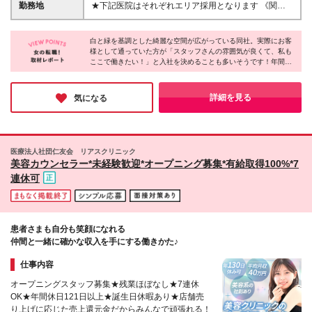
後：月給30万円以上（基本給23万+地域手当2万＋業
勤務地
★下記医院はそれぞれエリア採用となります 《関東
績手当2万＋カウンセラー手当3万） ≪静岡・金沢・
エリア》 銀座本院、池袋院、新宿院、北千住院、 八
和歌山・松江・広島・宮崎・沖縄≫ ★月給26万円以
王子院、さいたま大宮院、横浜院、 神奈川海老名
上（基本給23万+地域手当1万＋業績手当2万） ★昇格
白と緑を基調とした綺麗な空間が広がっている同社。実際にお客
院、千葉院 《関西エリア》 大阪梅田院、大阪なんば
様として通っていた方が「スタッフさんの雰囲気が良くて、私も
後：月給29万円以上（基本給23万+地域手当1万＋業
院、神戸三宮院 《名古屋エリア》 名古屋栄院、名古
ここで働きたい！」と入社を決めることも多いそうです！年間休
績手当2万＋カウンセラー手当3万） ≪旭川・高松・
屋名駅院 ★下記医院はそれぞれ固定店舗での採用と
日139日で残業も少なく、未経験からスタートした先輩が9割なの
秋田≫ ★月給25万円以上（基本給23万＋業績手当2
なります ≪その他、各院≫ 北海道：旭川院 東北：秋
で、安心して働ける環境ではないでしょうか♪
万） ★昇格後：月給28万円以上（基本給23万＋業績
田院 北陸：金沢院 東海：静岡院 近畿：和歌山院 中
詳細を見る
気になる
手当2万＋カウンセラー手当3万） ※カウンセラー手
国：松江院、広島院 四国：高松院 九州：宮崎院 沖
当（3万円）はカウンセラー昇格後より支給 ※別途手
縄：沖縄院 ※研修は配属先とは別の院で行う可能性が
当を支給します ※残業が発生した場合は、全額別途支
あります ※出張が発生する場合があります ※(変更の
給します ※試用期間6ヶ月あり （期間中の条件：契約
範囲)上記を除く当社関連勤務地
医療法人社団仁友会 リアスクリニック
社員／基本給21万円／その他待遇・福利厚生に差異は
美容カウンセラー*未経験歓迎*オープニング募集*有給取得100%*7
ありません）
連休可
患者さまも自分も笑顔になれる
仲間と一緒に確かな収入を手にする働きかた♪
仕事内容
オープニングスタッフ募集★残業ほぼなし★7連休
OK★年間休日121日以上★誕生日休暇あり★店舗売
り上げに応じた売上還元金だからみんなで頑張れる！