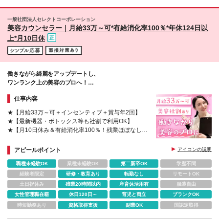
定！≫ 池袋院、大宮院、大阪院など順次開院準備中♪
※変更の範囲：上記を除く当社関連勤務地
一般社団法人セレクトコーポレーション
美容カウンセラー｜月給33万～可*有給消化率100％*年休124日以
上*月10日休
働きながら綺麗をアップデートし、
ワンランク上の美容のプロへ！
#有給消化率100％
仕事内容
★【月給33万～可＋インセンティブ＋賞与年2回】
★【最新機器・ボトックス等も社割で利用OK】
★【月10日休み＆有給消化率100％！残業ほぼなし】
★【有給と公休を組み合わせて10連休取得可（5連休
×2回もOK）】
アピールポイント
アイコンの説明
職種未経験OK
業種未経験OK
第二新卒OK
学歴不問
経験者限定
研修・教育あり
転勤なし
リモートOK
土日祝休み
残業20時間以内
産育休活用有
服装自由
女性管理職在籍
休日120日～
育児と両立
ブランクOK
時短勤務あり
資格取得支援
副業OK
国認定取得