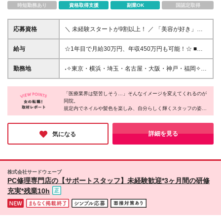
時短勤務あり
資格取得支援
副業OK
国認定取得
応募資格
＼ 未経験スタートが9割以上！ ／ 「美容が好き」
「今より稼ぎたい」 その気持ちがあれば、これまで
の経験・学歴は一切問いません✨ 【こんな方にぴった
給与
☆1年目で月給30万円、年収450万円も可能！☆ ■月
りです♡】 ◎美容や自分磨きに興味がある方 ◎接客
給25万円～＋業績手当＋賞与年2回＋決算賞与（規定
が好きで、誰かを笑顔にしたい方 ◎安定した高収入
あり） （みなし残業代月22時間分／月3万5300円を
勤務地
˖✧東京・横浜・埼玉・名古屋・大阪・神戸・福岡✧˖
（月給30万円〜）を叶えたい方 ◎オンとオフを切り
含む） ※上記を超える時間外労働分は追加で支給 ★
★横浜院も6/15OPEN ★駅徒歩3分以内の好立地 【秋
替えて、プライベートも大切にしたい方 ★異業種か
賞与年3回：合計3.5～4か月分支給実績あり ※決算賞
葉原院】 千代田区神田佐久間町2-18-5-3F 【新橋院】
らの転職者も大歓迎★ アパレル、カフェ、受付、事
与を含む ‥‥‥‥‥‥‥ ―★毎月の業績手当って？★― 会
「医療業界は堅苦しそう…」そんなイメージを変えてくれるのが
港区新橋1-4-4 FAD15ビル9F 【池袋院】 豊島区南池
務、エステ、営業など、 先輩たちの前職はさまざ
同院。
社全体の売上に応じて、毎月全員に支給のチャンスあ
袋2-27-5 カテイビル6F 【新宿院】 新宿区新宿3-25-9
規定内でネイルや髪色を楽しみ、自分らしく輝くスタッフの姿が
ま。 「自分を変えたい」という想いを全力でサポー
り♪ 「みんなで頑張った成果」を役職ごとに還元する
新宿モアビル6F 【名古屋院】 名古屋市中村区椿町17-
印象的でした。
トします！ ──⋆.˚✧──── ✧⋆.˚── ＼多くの方とお会
仕組みです。 いつもの月給に【数千円～数万円】が
15 ユース丸悦ビル6F 【名古屋栄院】 名古屋市中区錦
いしたいと思っています／ 「いきなり応募は勇気が
プラスされるから、 一致団結して楽しく稼げます！
3-24-29 内山ビル4F 【神戸三宮院】 神戸市中央区琴
未経験入社が90％ながら、1年目から【月給30万円】を目指せる
詳細を見る
気になる
いるな…」という方は、 ぜひお気軽に【気になる】
‥‥‥‥‥‥‥ 【試⽤期間中（2か月間）の給与の変動につ
環境には驚きました。完全週休2日制でオフも充実しているから
ノ緒町5-3-5 グリーンシャポービル3F 【大阪天王寺
ボタンをタップしてくださいね。 お会いできること
こそ、心に余裕を持って患者様に向き合えます。
いて】 ◇関東エリア（池袋院、秋葉原院、新橋院、
院】 天王寺区悲田院町9-20 阿倍野橋ビル7F 【大阪梅
を楽しみにしております！ ──⋆.˚✧──── ✧⋆.˚──
新宿院、大宮院、横浜院） →月給23万9000円（みな
田院】 北区梅田2-4-34 産光西梅田ビル8F 【大阪なん
「なりたい私」を叶えながら、理想のライフスタイルを手にした
し残業代⽉22時間分／⽉3万3800円を含む） ◇関⻄
ば院】 浪速区難波中2-2-20 辻村ビル6F 【大阪京橋
い方にぴったりの職場です。
株式会社サードウェーブ
エリア（⼤阪なんば院、⼤阪梅⽥院、⼤阪京橋院、⼤
院】 都島区東野田町2-9-15 山佐ビル4F 【京都駅前
PC修理専門店の【サポートスタッフ】未経験歓迎*3ヶ月間の研修
阪天王寺院、神⼾三宮院、京都駅前院） ◇東海・九
院】 京都市下京区烏丸通七条下る東塩小路町720番地
充実*残業10h
州エリア（名古屋栄院、名古屋院、福岡博多院） →
京都駅前駿河屋ビル2F 【福岡博多院】 福岡市博多区
月給23万円（みなし残業代⽉22時間分／⽉3万2500
博多駅東1-12-7 第13岡部ビル7階 ＼オープニング募
円を含む） ※みなし残業代の時間超過分は別途支給
集／ 【大宮院】★積極採用中！25年12月開院済 さい
たま市大宮区大門町1‐60 福美メディカル2階C区画