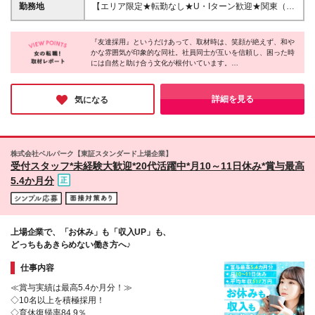
達”がいるから、成長できる／ ふとしたことも「あり
都・埼玉県・神奈川県） 月給215,000円～300,000円
勤務地
【エリア限定★転勤なし★U・Iターン歓迎★関東（東
がとう」と言い合い、 楽しい時は一緒に笑い、困難
＋諸手当＋賞与年3回 ■関西（大阪府・兵庫県・京都
京都・埼玉県、神奈川県）、関西（大阪府、兵庫県、
な時は励まし合う――。 そんな信頼できる“友達”のよ
府） 月給205,000円～280,000円＋諸手当＋賞与年3
京都府）にあるいずれかのホテル】 ◎100%希望拠点
うな 仲間と共に成長していきたいと考えています。
回 ※残業代は別途全額支給します ※経験・能力・年齢
『友達採用』というだけあって、取材時は、笑顔が絶えず、和や
に配属！地域に根ざして働けます ◎転居を伴う転勤
だからこそ、当社では経験やスキルよりも 『人柄』
かな雰囲気が印象的な同社。社員同士が互いを信頼し、困った時
を考慮し決定します ※試用期間6ヶ月あり（期間中は
なし！ ◎直行直帰OK！ ◎マイカー通勤OK（規定あ
には自然と助け合う文化が根付いています。
を重視した採用を行っています！
契約社員です。給与・待遇の変更等はありません）
り） ＜配属先一覧＞ ■関東 東京都・埼玉県、神奈川
県 ■関西 大阪府、兵庫県、京都府 (変更の範囲)上記を
こうした“人を大切にする社風”は、数字にも裏付けられていま
除く当社関連勤務地
す。社員に実施したアンケート「FIDIA SOLUTIONSの好きなと
詳細を見る
気になる
ころ」では、圧倒的第1位が「人間関係の良さ」でした。社員一
人ひとりの居心地の良さが、同社の強みとなっていることが伺え
ました。
株式会社ベルパーク【東証スタンダード上場企業】
受付スタッフ*未経験大歓迎*20代活躍中*月10～11日休み*賞与最高
5.4か月分
上場企業で、「お休み」も「収入UP」も、
どっちもあきらめない働き方へ♪
仕事内容
≪賞与実績は最高5.4か月分！≫
◇10名以上を積極採用！
◇育休復帰率84.9％