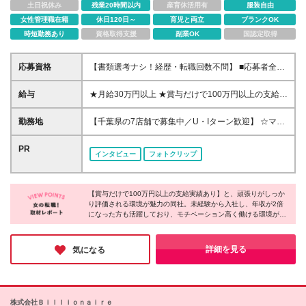
土日祝休み
残業20時間以内
産育休活用有
服装自由
女性管理職在籍
休日120日～
育児と両立
ブランクOK
時短勤務あり
資格取得支援
副業OK
国認定取得
応募資格
【書類選考ナシ！経歴・転職回数不問】 ■応募者全員
と面接 ■完全未経験OK ■第二新卒・ブランクOK ■経
歴・学歴不問 ■20代～30代活躍中！ ＊＊＊こんな方
給与
★月給30万円以上 ★賞与だけで100万円以上の支給実
は尚歓迎します♪＊＊＊ □収入をアップさせてプライ
績も ★1年で年収800万円のメンバー在籍 ★インセン
ベートを充実させたい方 □買取査定にチャレンジして
ティブで月20万円獲得した実績も 月給30万円～50万
勤務地
【千葉県の7店舗で募集中／U・Iターン歓迎】 ☆マイ
みたい方 □働きやすさも大切にしたい方 □フレッシュ
円＋賞与年1回（最大3カ月分）＋インセンティブ＋各
カー通勤OK・駐車場完備 ☆2026年に新オープン店舗
な会社でイチから頑張りたい方
種手当 ※研修期間中は月給25万円 ※試用期間後の月
多数！ ☆転勤なし 本社、もしくは以下店舗での勤務
PR
インタビュー
フォトクリップ
給には営業手当5万円／月が含まれます ※経験・能
になります。 【本社】 千葉県印旛郡酒々井町本佐倉
力・スキルを考慮し、決定いたします ※残業代全額支
457-2 【京成臼井駅南口ViM店】 千葉県佐倉市王子台
給 ※試用期間6カ月：期間中の雇用形態・待遇に差異
3-30-4 Vim2階 【マルエツ新志津店】 千葉県佐倉市
なし
【賞与だけで100万円以上の支給実績あり】と、頑張りがしっか
西志津4-1-1 【千葉中央店】 千葉県千葉市中央区中央
り評価される環境が魅力の同社。未経験から入社し、年収が2倍
3-12-9 【メガセンタートライアル八千代店】 千葉県
になった方も活躍しており、モチベーション高く働ける環境が魅
八千代市緑が丘西2-13-3 【京成習志野駅前店】 千葉
力です！待遇面だけでなく、【残業ほぼナシ】【実働7時間】と
県船橋市習志野台四丁目1番6号 【KEIHOKUスーパー
働きやすさも整っています。店舗拡大に伴い店長としてのキャリ
布施店】★9月出店予定 千葉県柏市布施新町1-4-4 ※
アパスも用意されており、収入もキャリアもワークライフバラン
詳細を見る
気になる
スの3点が揃った環境で、長期的に活躍できると感じました！
転居を伴う転勤なし ※7店舗間での異動の可能性があ
ります ※新規店舗オープンの際に異動の可能性があり
ますが、本人と相談の上決定します (変更の範囲)会社
の定める範囲
株式会社Ｂｉｌｌｉｏｎａｉｒｅ