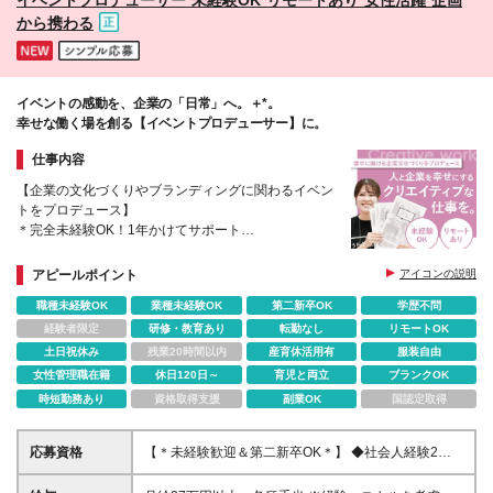
から携わる
イベントの感動を、企業の「日常」へ。＋*。
幸せな働く場を創る【イベントプロデューサー】に。
仕事内容
【企業の文化づくりやブランディングに関わるイベン
トをプロデュース】
＊完全未経験OK！1年かけてサポート
＊イベントコンセプトの企画・運営までトータルに携
わる
アピールポイント
アイコンの説明
＊年休120日以上・リモートあり・フレックス
職種未経験OK
業種未経験OK
第二新卒OK
学歴不問
経験者限定
研修・教育あり
転勤なし
リモートOK
土日祝休み
残業20時間以内
産育休活用有
服装自由
女性管理職在籍
休日120日～
育児と両立
ブランクOK
時短勤務あり
資格取得支援
副業OK
国認定取得
応募資格
【＊未経験歓迎＆第二新卒OK＊】 ◆社会人経験2年
以上 ◆基本的なPCスキル ◆業務の中で、相手のニー
ズや課題をヒアリングし、形にしてきた経験（職種不