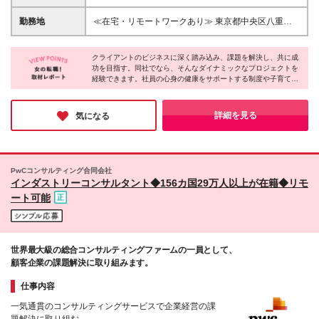
業変革プロジェクト経験（2年以上） ・事業会社出身
経験・能力を考慮の上、当社規定により決定します。
者: 経営企画、財務・経理などの機能部門でM&A、グ
※賞与年2回支給 ※試用期間：原則6ヶ月（試用期間中
勤務地
≪在宅・リモートワークあり≫ 東京都中央区八重洲
ループ／部門変革を企画・実行した経験（3～4年）
の労働条件は本採用時と同様） ※残業代は全額別途支
二丁目2番1号 東京ミッドタウン八重洲 八重洲セント
・公認会計士（含むUSCPA）: 監査法人での法定監査
給いたします
ラルタワー15階 ※プロジェクトによりその他全国、
経験に加え、会計コンサルまたはM&Aアドバイザリー
クライアントのビジネスに深く踏み込み、課題を解決し、共に成
海外あり ※在宅勤務制度、リモートワーク制度あり
経験がある方 ■大卒以上
功を目指す。同社でなら、そんなダイナミックなプロジェクトを
（変更の範囲）上記除く当社関連勤務地
経験できます。社員の心身の健康をサポートする制度や子育て支
援など完備。福利厚生が充実しており、仕事にもプライベートに
も手を抜きたくない女性が長く働ける環境があります！
詳細を見る
気になる
PwCコンサルティング合同会社
インダストリーコンサルタント◆156カ国29万人以上が在籍◆リモ
ート可能
世界最大級の総合コンサルティングファームの一員として、
顧客企業の課題解決に取り組みます。
仕事内容
一気通貫のコンサルティングサービスで企業経営の課