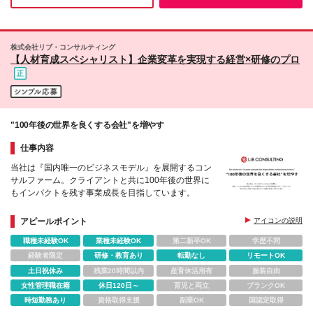
きる方
株式会社リブ・コンサルティング
【人材育成スペシャリスト】企業変革を実現する経営×研修のプロ
"100年後の世界を良くする会社"を増やす
仕事内容
当社は『国内唯一のビジネスモデル』を展開するコン
サルファーム。クライアントと共に100年後の世界に
もインパクトを残す事業成長を目指しています。
アピールポイント
アイコンの説明
職種未経験OK
業種未経験OK
第二新卒OK
学歴不問
経験者限定
研修・教育あり
転勤なし
リモートOK
土日祝休み
残業20時間以内
産育休活用有
服装自由
女性管理職在籍
休日120日～
育児と両立
ブランクOK
時短勤務あり
資格取得支援
副業OK
国認定取得