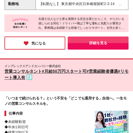
外手当）は別途全額支給 ※通勤手当は月5万円まで支
勤務地
【転勤なし】 東京都中央区日本橋堀留町2-3-14 堀
給 ※皆勤手当は1万円支給 ※賞与は入社1年以上の従
留THビル2階 ※グループ会社（弁護士法人ユア・エー
業員を対象に、会社の業績、個人の成果により支給さ
ス）と同様の勤務地 ※(変更の範囲)上記を除く当社関
れます ※給与はスキル・経験・能力を考慮して決定し
弁護士法人など士業を展開する安定企業だからこそ、やりがいを
連勤務地
感じられる同社！ドライバー職は丁寧な運転と気配りが重視さ
ます ◆年功序列なしで公平な評価システム◆ 実力と
れ、事務職は未経験でも研修でしっかりサポート。女性が多く活
やる気を積極的に評価をする風土で、「自ら課題を見
躍する職場で働きやすい環境も整っています♪ どちらも意欲や人
つけ提案した回数・質」「プロジェクトをやり切った
柄重視の採用なので、経験よりもあなたらしさや前向きな姿勢を
実行力」「周囲を巻き込むコミュニケーション力」な
大切にしています。安定性抜群の同社で新たなキャリアをスター
詳細を見る
気になる
どを総合的に評価します。 実際に、入社3年目・20代
トさせませんか？
でチームのリーダーとして複数法人の改善プロジェク
トを任されているメンバーも在籍しており、20代から
リーダー・管理職のチャンスも大いにあります。
インプレックスアンドカンパニー株式会社
営業コンサルタント#月給50万円スタート可#営業経験者優遇#リモ
ート導入有
「いつまで続けられる？」という不安を「どこでも通用する」自信へ。一生モ
ノの営業コンサルスキルを。
仕事内容
◆未経験歓迎
◆年休130日可
◆残業10h以下。