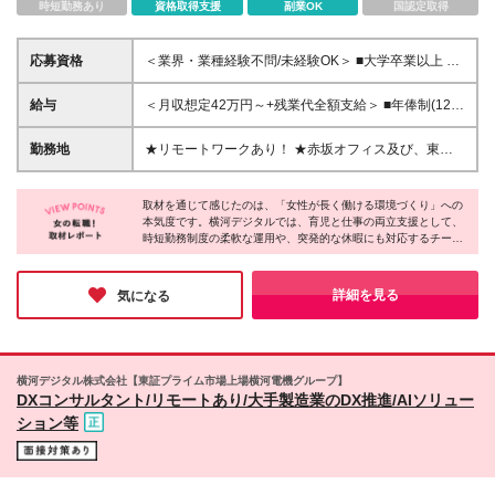
時短勤務あり
資格取得支援
副業OK
国認定取得
応募資格
＜業界・業種経験不問/未経験OK＞ ■大学卒業以上 ＜
求める人物像＞ □主体的に行動できる方 □新しいこと
にチャレンジする意欲がある方 □製造業の発展に貢献
給与
＜月収想定42万円～+残業代全額支給＞ ■年俸制(12分
したいという意欲がある方 □顧客と深く向き合い、本
割)： 504万円～900万円 ※経験・スキルを考慮し決定
質的な課題解決に取り組める方
します ※残業代は別途支給します ※試用期間6カ月あ
勤務地
★リモートワークあり！ ★赤坂オフィス及び、東京
り（給与・待遇・雇用形態に差異はありません）
都内の各プロジェクト先にて勤務していただきます ■
赤坂オフィス 東京都港区元赤坂1丁目3-13 赤坂センタ
取材を通じて感じたのは、「女性が長く働ける環境づくり」への
ービルディング15階 ※転居を伴う転勤なし ※週4出
本気度です。横河デジタルでは、育児と仕事の両立支援として、
社・週1リモートの体制でハイブリッドワークを行っ
時短勤務制度の柔軟な運用や、突発的な休暇にも対応するチーム
ています！ 【出張】 ・国内出張：１～４回／月 ・海
体制が整備されています。その背景には、女性の活躍を推進する
外出張：０～１回／年 (変更の範囲)上記を除く当社関
企業の姿勢があります。実際に女性社員が数多く活躍しており、
連勤務地
取材に応じてくれた社員は生き生きと仕事の魅力を語ってくれま
詳細を見る
気になる
した。まさしく、「頑張る女性を応援する企業」です！
横河デジタル株式会社【東証プライム市場上場横河電機グループ】
DXコンサルタント/リモートあり/大手製造業のDX推進/AIソリュー
ション等