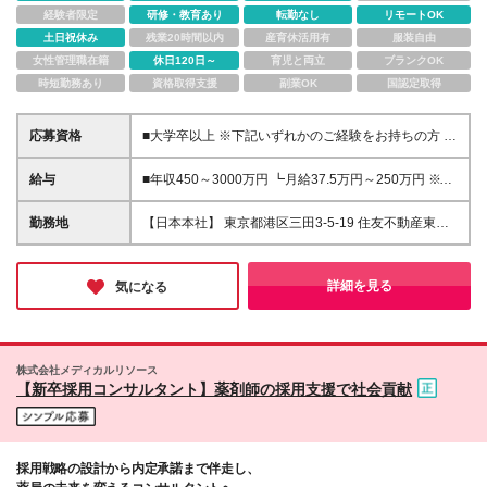
経験者限定
研修・教育あり
転勤なし
リモートOK
土日祝休み
残業20時間以内
産育休活用有
服装自由
女性管理職在籍
休日120日～
育児と両立
ブランクOK
時短勤務あり
資格取得支援
副業OK
国認定取得
応募資格
■大学卒以上 ※下記いずれかのご経験をお持ちの方 ■
プロジェクト管理・IT企画、PMOなどの経験 ■システ
ム構築経験（アプリ開発、DB構築、基盤構築、各種
給与
■年収450～3000万円 ┗月給37.5万円～250万円 ※希
パッケージ導入など） ■事業企画、サービス企画、財
望・ご経験・スキルに応じて決定します ※試用期間6
務・経理経験、銀行出身者
ヶ月/雇用形態・給与・待遇に差異はありません ※上
勤務地
【日本本社】 東京都港区三田3-5-19 住友不動産東京
記給与に月40時間分の固定残業代(11万円～)を含みま
三田ガーデンタワー33階 またはFPTジャパングルー
す。超過分は別途支給します
プ各支店又は顧客先 ※転勤はありません
詳細を見る
気になる
株式会社メディカルリソース
【新卒採用コンサルタント】薬剤師の採用支援で社会貢献
採用戦略の設計から内定承諾まで伴走し、