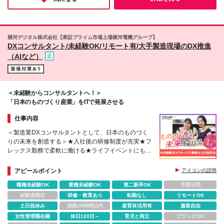
したい方におすすめしたい企業です。
横河デジタル株式会社【東証プライム市場上場横河電機グループ】
DXコンサルタント/未経験OK/リモート有/大手製造現場のDX推進
（AIなど）
＜未経験からコンサルタントへ！＞
「日本のものづくり産業」をITで発展させる
仕事内容
＜製造業DXコンサルタントとして、日本のものづく
りの未来を創造する＞★入社後の研修制度が充実★フ
レックス勤務で柔軟に働ける★ライフイベントにも対
応
アピールポイント
アイコンの説明
職種未経験OK
業種未経験OK
第二新卒OK
学歴不問
経験者限定
研修・教育あり
転勤なし
リモートOK
土日祝休み
残業20時間以内
産育休活用有
服装自由
女性管理職在籍
休日120日～
育児と両立
ブランクOK