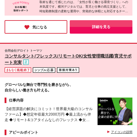
年収1200万円～2000万円を想定しています。 ※管理
取材を通じて感じたのは、「女性が長く働ける環境づくり」への
ービルディング15階 ※転居を伴う転勤なし ※週4出
本気度です。横河デジタルでは、育児と仕事の両立支援として、
職としての採用の場合は残業代が発生しません
社・週1リモートの体制でハイブリッドワークを行っ
時短勤務制度の柔軟な運用や、突発的な休暇にも対応するチーム
ています！ 【出張】 ・国内出張：１～４回／月 ・海
体制が整備されています。その背景には、女性の活躍を推進する
外出張：０～１回／年 (変更の範囲)上記を除く当社関
企業の姿勢があります。実際に女性社員が数多く活躍しており、
連勤務地
取材に応じてくれた社員は生き生きと仕事の魅力を語ってくれま
詳細を見る
気になる
した。まさしく、「頑張る女性を応援する企業」です！
合同会社デロイト トーマツ
コンサルタント/フレックス/リモートOK/女性管理職活躍/育児サポ
ート充実
グローバルな舞台で専門性を磨きながら、
自分らしい働き方も叶える。
仕事内容
【経営課題の解決にコミット！世界最大級のコンサル
ファーム】◆想定年収最大2000万円 ◆最上流から伴
走 ◆リモート&コアタイムなしのフレックス ◆女性
管理職活躍 ◆ライフイベントと両立できる制度充実
アピールポイント
アイコンの説明