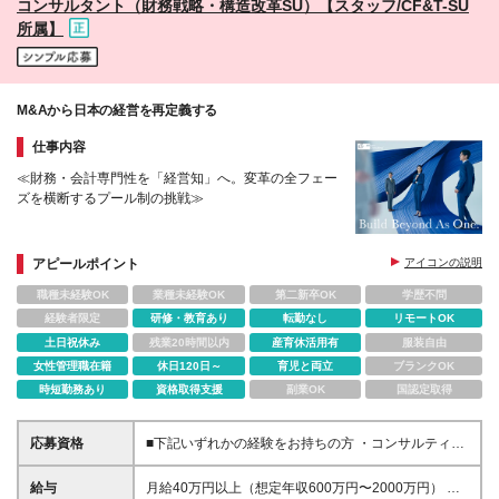
コンサルタント（財務戦略・構造改革SU）【スタッフ/CF&T-SU
所属】
M&Aから日本の経営を再定義する
仕事内容
≪財務・会計専門性を「経営知」へ。変革の全フェー
ズを横断するプール制の挑戦≫
アピールポイント
アイコンの説明
職種未経験OK
業種未経験OK
第二新卒OK
学歴不問
経験者限定
研修・教育あり
転勤なし
リモートOK
土日祝休み
残業20時間以内
産育休活用有
服装自由
女性管理職在籍
休日120日～
育児と両立
ブランクOK
時短勤務あり
資格取得支援
副業OK
国認定取得
応募資格
■下記いずれかの経験をお持ちの方 ・コンサルティン
グファーム出身者: 戦略系、Big4などでのM&A関連
（Strategy/Transaction/PMI/カーブアウト）または企
給与
月給40万円以上（想定年収600万円〜2000万円） ※