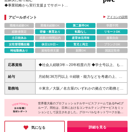
題解決に取り組む
◆事業戦略から実行支援までサポート
◆企業のダイナミックな成長を感じられる
◆選択できるキャリアパス
アピールポイント
アイコンの説明
◆産育休復帰後の支援体制も万全
職種未経験OK
業種未経験OK
第二新卒OK
学歴不問
経験者限定
研修・教育あり
転勤なし
リモートOK
土日祝休み
残業20時間以内
産育休活用有
服装自由
女性管理職在籍
休日120日～
育児と両立
ブランクOK
時短勤務あり
資格取得支援
副業OK
国認定取得
応募資格
◆社会人経験3年～20年程度の方 ◆学士号以上、もし
くは準ずる資格をお持ちの方 ◆以下いずれかのご経
験をお持ちの方 ・プロフェッショナルファームにお
給与
月給制:36万円以上 ※経験・能力などを考慮の上、決
いて、コンサルタントとしての業務経験 ・上記の各
定いたします。 ※みなし残業30時間含む。 30時間
業界において、事業企画、経営・財務企画、業務企
を超える時間外労働分についての割増賃金は追加で支
勤務地
※東京／大阪／名古屋のいずれかの拠点での勤務とな
画、営業企画、IT企画等の経験
給。 ※交通費支給（上限あり）
ります ※各領域により異なりますので、詳細はお問合
せください 【本社】 東京都千代田区大手町1-2-1
世界最大級のプロフェッショナルサービスファームであるPwCグ
Otemachi One タワー 【大阪オフィス】 大阪市北区
ループ。同社は、日本におけるコンサルティングサービスをミッ
大深町4-20 グランフロント大阪 タワー A 36階 【名古
ションとして設立されました。グローバルなネットワークがあ
屋オフィス】 愛知県名古屋市中村区名駅1-1-4 JRセ
り、意欲やスキルがあれば海外への異動やマネジメント職へのキ
ントラルタワーズ 38階
ャリアアップも可能。ベビーシッターの利用補助や産育休制度な
ど、子育てをしながら働ける環境も整っておりライフイベントを
詳細を見る
気になる
迎えても長くキャリアを築いていける会社だと感じました。