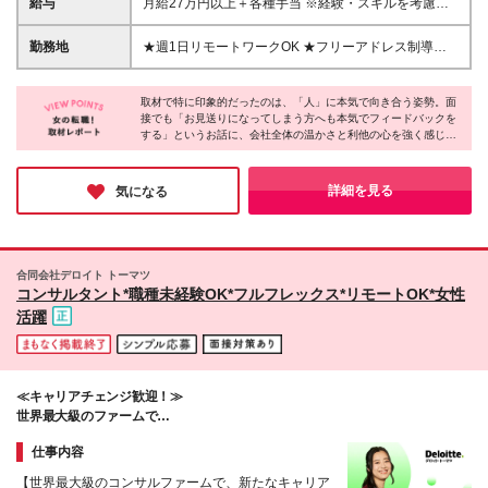
給与
月給27万円以上＋各種手当 ※経験・スキルを考慮し
問） ※学歴不問です！ ＊ｰこんな方にピッタリですｰ
て決定いたします。 ※上記には固定残業代（40時間
＊ ・誰かを喜ばせる仕事がしたい方 ・サプライズや
分／64,286円～）を含み、超過分は別途支給 ※試用
勤務地
★週1日リモートワークOK ★フリーアドレス制導入
人を喜ばせることが好きな方 ・仕事を通じて論理的
期間3ヶ月（期間中の待遇に差異なし）
★転勤なし 【本社】 東京都品川区西五反田3-15-6 リ
思考力を身に付けたい方 ・コミュニケーションやチ
ードシー目黒不動前ビル 4F ※変更の範囲：上記を除
ームワークを大切にして働きたい方
取材で特に印象的だったのは、「人」に本気で向き合う姿勢。面
く当社関連勤務地
接でも「お見送りになってしまう方へも本気でフィードバックを
する」というお話に、会社全体の温かさと利他の心を強く感じま
した。幼稚園の先生から転身し活躍されている方もおり、チーム
全員でフォローし合う体制が完璧です!「誰かを喜ばせることが好
き」「一生モノのスキルを身につけたい」という熱い想いを持つ
詳細を見る
気になる
方に、ぜひ自信を持っておすすめしたい企業です！
合同会社デロイト トーマツ
コンサルタント*職種未経験OK*フルフレックス*リモートOK*女性
活躍
≪キャリアチェンジ歓迎！≫
世界最大級のファームで
顧客の課題にEnd to Endで伴走するコンサルタントへ
仕事内容
【世界最大級のコンサルファームで、新たなキャリア