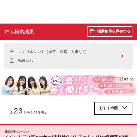
求人検索結果
検索条件を保存する
コンサルタント（経営、戦略、人事など）
＞
転勤なし
23
全
件中 1-23件表示
株式会社スペサン
イベントプロデューサー*未経験OK*リモートあり*女性活躍*企画