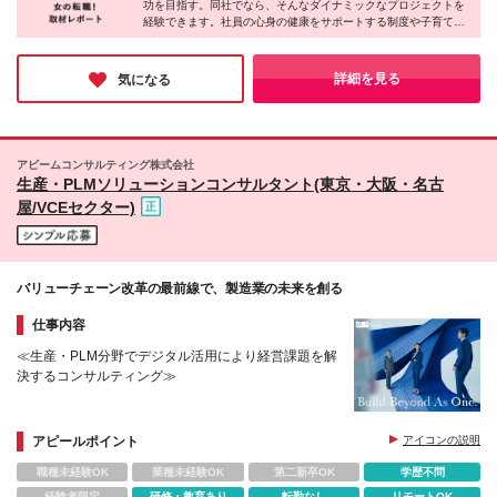
功を目指す。同社でなら、そんなダイナミックなプロジェクトを
（変更の範囲）上記除く当社関連勤務地
経験できます。社員の心身の健康をサポートする制度や子育て支
援など完備。福利厚生が充実しており、仕事にもプライベートに
も手を抜きたくない女性が長く働ける環境があります！
詳細を見る
気になる
アビームコンサルティング株式会社
生産・PLMソリューションコンサルタント(東京・大阪・名古
屋/VCEセクター)
バリューチェーン改革の最前線で、製造業の未来を創る
仕事内容
≪生産・PLM分野でデジタル活用により経営課題を解
決するコンサルティング≫
アピールポイント
アイコンの説明
職種未経験OK
業種未経験OK
第二新卒OK
学歴不問
経験者限定
研修・教育あり
転勤なし
リモートOK