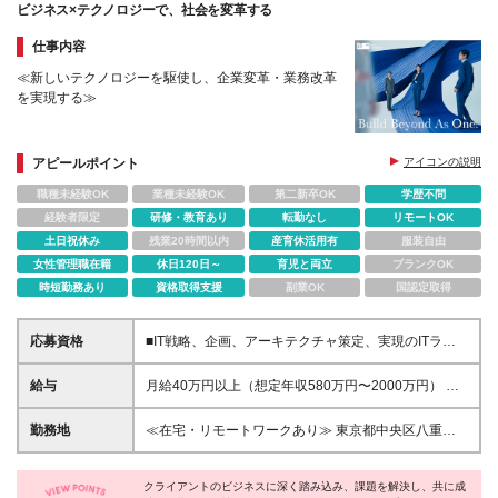
ビジネス×テクノロジーで、社会を変革する
仕事内容
≪新しいテクノロジーを駆使し、企業変革・業務改革
を実現する≫
アピールポイント
アイコンの説明
職種未経験OK
業種未経験OK
第二新卒OK
学歴不問
経験者限定
研修・教育あり
転勤なし
リモートOK
土日祝休み
残業20時間以内
産育休活用有
服装自由
女性管理職在籍
休日120日～
育児と両立
ブランクOK
時短勤務あり
資格取得支援
副業OK
国認定取得
応募資格
■IT戦略、企画、アーキテクチャ策定、実現のITライ
フサイクルに関わる実務経験3年以上 ■学歴不問
給与
月給40万円以上（想定年収580万円〜2000万円） ※
経験・能力を考慮の上、当社規定により決定します。
※賞与年2回支給 ※試用期間：原則6ヶ月（試用期間中
勤務地
≪在宅・リモートワークあり≫ 東京都中央区八重洲
の労働条件は本採用時と同様） ※残業代は全額別途支
二丁目2番1号 東京ミッドタウン八重洲 八重洲セント
給いたします
ラルタワー15階 ※プロジェクトによりその他全国、
クライアントのビジネスに深く踏み込み、課題を解決し、共に成
海外あり ※在宅勤務制度、リモートワーク制度あり