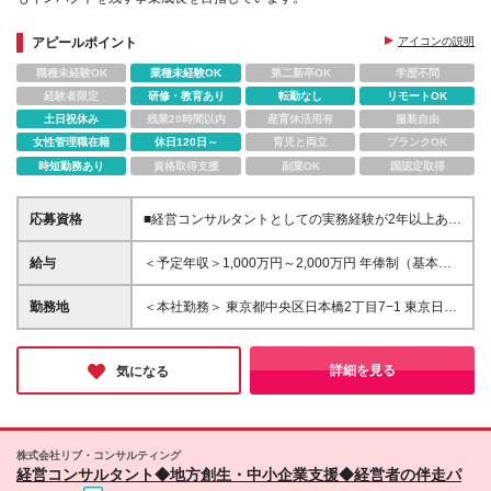
アピールポイント
アイコンの説明
職種未経験OK
業種未経験OK
第二新卒OK
学歴不問
経験者限定
研修・教育あり
転勤なし
リモートOK
土日祝休み
残業20時間以内
産育休活用有
服装自由
女性管理職在籍
休日120日～
育児と両立
ブランクOK
時短勤務あり
資格取得支援
副業OK
国認定取得
応募資格
■経営コンサルタントとしての実務経験が2年以上ある
方
給与
＜予定年収＞1,000万円～2,000万円 年俸制（基本
給）：7,619,052円～15,800,000円（年俸の12分の1
を支給） ※固定残業手当/月：198,413円～766,666円
勤務地
＜本社勤務＞ 東京都中央区日本橋2丁目7−1 東京日本
（固定残業時間40時間0分/月）を含む。超過した時間
橋タワー29F ※在宅勤務・リモートワーク：相談可
外労働の残業手当は追加支給 ※経験・能力・前職給与
（週2日リモート） 変更の範囲：会社の定める事業所
などを考慮して決定します ※試用期間3ヵ月あり（期
（リモートワーク含む）
詳細を見る
気になる
間中の待遇に差異なし）
株式会社リブ・コンサルティング
経営コンサルタント◆地方創生・中小企業支援◆経営者の伴走パ