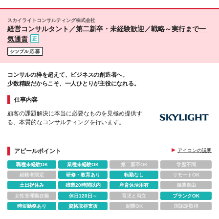
【名古屋営業所】 愛知県名古屋市東区泉1-15-14 アル
ピニストビル6F 【福岡営業所】 福岡県福岡市中央区
スカイライトコンサルティング株式会社
大名1-2-23 ビジネス・ワンけやき通りビル3F 【札幌
経営コンサルタント／第二新卒・未経験歓迎／戦略～実行まで一
営業所】 北海道札幌市中央区南一条西4-5-1 札幌大手
気通貫
町ビル5F 【広島営業所】 広島県広島市中区大手町2-
8-1 大手町スクエア8階（B） 【仙台営業所】 宮城県
仙台市青葉区中央4-10-3 JMFビル仙台01 (変更の範
囲)上記を除く当社関連勤務地
コンサルの枠を超えて、ビジネスの創造者へ。
少数精鋭だからこそ、一人ひとりが主役になれる。
仕事内容
顧客の課題解決に本当に必要なものを見極め提供す
る、本質的なコンサルティングを行います。
アピールポイント
アイコンの説明
職種未経験OK
業種未経験OK
第二新卒OK
学歴不問
経験者限定
研修・教育あり
転勤なし
リモートOK
土日祝休み
残業20時間以内
産育休活用有
服装自由
女性管理職在籍
休日120日～
育児と両立
ブランクOK
時短勤務あり
資格取得支援
副業OK
国認定取得