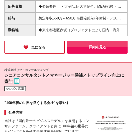
応募資格
◆必須要件： ・大卒以上(大学院卒、MBA歓迎) ・社
会人経験3年～6年程度の方（経験不問） ※コンサル
タントしての素養やマインドを重視します ◆求める
給与
想定年収550万～650万 ※固定給制(年俸制）／16分割
志向性： ・他者や社会をよりよくしたいという貢献
┗標準年俸額の16分の1を毎月支給。6月、12月賞与
志向をお持ちの方 ・常に問題意識を持ち、自ら考え
を支給。 ※経験・スキルを考慮の上、同社規定により
勤務地
◆東京都港区赤坂（プロジェクトにより国内・海外へ
行動している方 ・チームで協働しながら業務を進
決定されます。 ※半期年俸制(年2回の昇給チャンス)
の短期出張有） 本社：東京都港区赤坂2-17-7 赤坂溜
めることに優れている方 ※社会貢献をしていきたい
※試用期間3ヶ月間あり
池タワー ※基本的にクライアント先常駐 (変更の範囲)
方、課題解決をしていきたい方などが活躍しておりま
上記を除く当社関連勤務地
詳細を見る
気になる
す ※スポーツビジネスや地方創生に携われるチャンス
もあります
株式会社リブ・コンサルティング
シニアコンサルタント／マネージャー候補／トップライン向上に
寄与
"100年後の世界を良くする会社"を増やす
仕事内容
当社は『国内唯一のビジネスモデル』を展開するコン
サルファーム。クライアントと共に100年後の世界に
もインパクトを残す事業成長を目指しています。