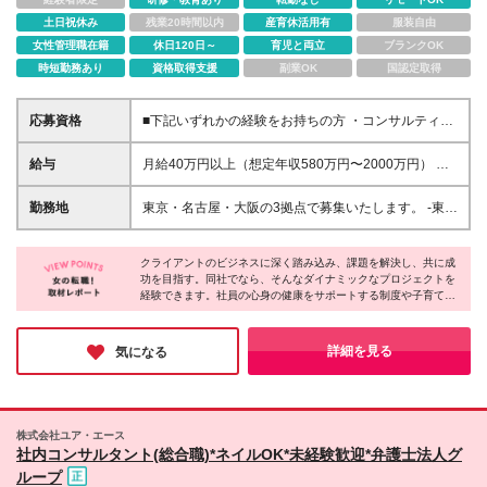
土日祝休み
残業20時間以内
産育休活用有
服装自由
女性管理職在籍
休日120日～
育児と両立
ブランクOK
時短勤務あり
資格取得支援
副業OK
国認定取得
応募資格
■下記いずれかの経験をお持ちの方 ・コンサルティン
グ業界における、生産/PLM関連の業務コンサルティ
ングもしくはITコンサルティング経験 ・IT業界におけ
給与
月給40万円以上（想定年収580万円〜2000万円） ※
る、生産・PLM関連システムの業務要件定義、業務プ
経験・能力を考慮の上、当社規定により決定します。
ロセス設計、システム化構想策定、システム構築等い
※賞与年2回支給 ※試用期間：原則6ヶ月（試用期間中
勤務地
東京・名古屋・大阪の3拠点で募集いたします。 ‐東
ずれかの経験（例：SAP PP/Delmia Apriso/SAP
の労働条件は本採用時と同様） ※残業代は全額別途支
京：東京都中央区八重洲二丁目2番1号 東京ミッドタ
DM/Windchill/ENOVIA/Teamcenter/SAP PLM） ・事
給いたします
ウン八重洲 八重洲セントラルタワー15階 ‐大阪：大阪
業会社情報システム部門等における、生産/PLM関連
クライアントのビジネスに深く踏み込み、課題を解決し、共に成
府大阪市北区大深町4-20 グランフロント大阪 タワー
システムの経験（例：SAP PP/Delmia Apriso/SAP
功を目指す。同社でなら、そんなダイナミックなプロジェクトを
A 27階 ‐名古屋：愛知県名古屋市西区牛島町6-1 名古
経験できます。社員の心身の健康をサポートする制度や子育て支
DM/Windchill/ENOVIA/Teamcenter/SAP PLM） ■学歴
屋ルーセントタワー 19階 ※プロジェクトによりその
援など完備。福利厚生が充実しており、仕事にもプライベートに
不問
他全国、海外あり ※在宅勤務制度、リモートワーク制
も手を抜きたくない女性が長く働ける環境があります！
度あり （変更の範囲）上記除く当社関連勤務地
詳細を見る
気になる
株式会社ユア・エース
社内コンサルタント(総合職)*ネイルOK*未経験歓迎*弁護士法人グ
ループ