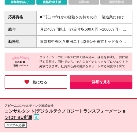
時短勤務あり
資格取得支援
副業OK
国認定取得
応募資格
■下記いずれかの経験をお持ちの方 ・製造業における
システム導入PJのチームリード/チームメンバー経験
・配下メンバーを率いてのタスク推進経験 ・製造業
給与
月給40万円以上（想定年収600万円〜2000万円） ※
の事業部門における実務経験＋デジタル活用経験 ※ご
経験・能力を考慮の上、当社規定により決定します。
希望の担当業務に応じて応募資格が異なります ・ア
※賞与年2回支給 ※試用期間：原則6ヶ月（試用期間中
勤務地
東京都中央区八重洲二丁目2番1号 東京ミッドタウン
カウントマネジメント └執行役員相当以上として、会
の労働条件は本採用時と同様） ※残業代は全額別途支
八重洲 八重洲セントラルタワー ※プロジェクトによ
社組織全体のリード経験 ・同業他社における領域リ
給いたします
りその他全国、海外あり ※在宅勤務制度、リモートワ
ード・パートナー経験 └アカウント開拓・案件獲得実
クライアントのビジネスに深く踏み込み、課題を解決し、共に成
ーク制度あり （変更の範囲）上記除く当社関連勤務
績 └アカウントリレーション構築の実績 └アカウント
功を目指す。同社でなら、そんなダイナミックなプロジェクトを
地
経験できます。社員の心身の健康をサポートする制度や子育て支
リード経験 └グローバルでの職務経験 ・プロジェク
援など完備。福利厚生が充実しており、仕事にもプライベートに
トマネジメント └素材化学・コンシューマービジネス
も手を抜きたくない女性が長く働ける環境があります！
業界における大規模/中規模システム導入PJのプロジ
詳細を見る
気になる
ェクトマネジメント経験、案件獲得経験 └管理職とし
て複数の配下メンバーのマネジメント経験 └素材材化
学・コンシューマービジネスの事業部門における管理
職経験＋実務経験＋デジタル活用経験 └配下メンバー
を率いてのタスク推進経験 ■学歴不問
アビームコンサルティング株式会社
コンサルタント(デジタルテクノロジートランスフォーメーショ
ン)DT-BU所属