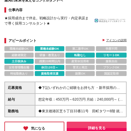
薬局の未来を変えるコンサルタントへ
仕事内容
★採用成功まで伴走。戦略設計から実行・内定承諾ま
で導く採用コンサルタント★
アピールポイント
アイコンの説明
職種未経験OK
業種未経験OK
第二新卒OK
学歴不問
経験者限定
研修・教育あり
転勤なし
リモートOK
土日祝休み
残業20時間以内
産育休活用有
服装自由
女性管理職在籍
休日120日～
育児と両立
ブランクOK
時短勤務あり
資格取得支援
副業OK
国認定取得
応募資格
◆下記いずれかのご経験をお持ち方 ・新卒採用のご
経験(※業界不問) ・新卒採用領域における、法人向け
の提案営業またはコンサルティング経験 (例)新卒領域
給与
想定年収：450万円～620万円 月給：240,000円～ (参
エージェントでのご経験・新卒向けの広告(求人媒体)
考_月収例300,000円～(月30時間の残業代・住宅手当
営業経験など ～求める人物像～ ・行動力があり、チ
込み)) ※上記想定年収は、残業代30H・住宅手当を含
勤務地
◆東京都港区芝５丁目33番11号 田町タワー8階 就業
ームで協力しながら業務を進められる方 ・自身のス
んだモデルです。残業代は1分単位で支給します ※試
の場所の変更の範囲：東京本社、及び全国各支店、労
キルを更に高めたいという成長意欲をお持ちの方 ・
用期間3か月あり（給与待遇に差異なし）
働者の自宅
課題解決に向けて当事者意識をもって業務に取り組め
詳細を見る
気になる
る方 ・貢献先を意識し、状況に応じ柔軟に対応で