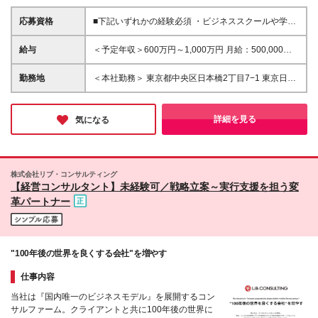
応募資格
■下記いずれかの経験必須 ・ビジネススクールや学習
塾などにおける講師のご経験がある方 ・営業職など
のクライアントワークにおいて、顧客の成果にコミッ
給与
＜予定年収＞600万円～1,000万円 月給：500,000円
トした経験がある方（個人・法人不問） ・人材開
～833,333円 ※固定残業手当/月：141,256円～
発・人材育成に携わった経験のある方 ・プロジェク
187,090円（固定残業時間50時間0分/月）を含む。超
勤務地
＜本社勤務＞ 東京都中央区日本橋2丁目7−1 東京日本
トマネジメントまたはプロジェクト推進の経験のある
過した時間外労働の残業手当は追加支給 ※経験・能
橋タワー29F ※在宅勤務・リモートワーク：相談可
方 ※営業経験を活かして営業コンサルティングや人材
力・前職給与などを考慮して決定します ※試用期間3
（在宅） 変更の範囲：会社の定める事業所（リモー
育成トレーナーとしてキャリア形成したい方、複数人
ヵ月あり（期間中の待遇に差異なし）
トワーク含む）
詳細を見る
気になる
に対してのファシリテーションスキルに自信がある方
は歓迎します。
株式会社リブ・コンサルティング
【経営コンサルタント】未経験可／戦略立案～実行支援を担う変
革パートナー
"100年後の世界を良くする会社"を増やす
仕事内容
当社は『国内唯一のビジネスモデル』を展開するコン
サルファーム。クライアントと共に100年後の世界に