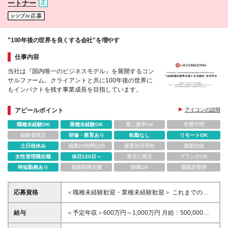
ートナー
"100年後の世界を良くする会社"を増やす
仕事内容
当社は『国内唯一のビジネスモデル』を展開するコン
サルファーム。クライアントと共に100年後の世界に
もインパクトを残す事業成長を目指しています。
アピールポイント
アイコンの説明
職種未経験OK
業種未経験OK
第二新卒OK
学歴不問
経験者限定
研修・教育あり
転勤なし
リモートOK
土日祝休み
残業20時間以内
産育休活用有
服装自由
女性管理職在籍
休日120日～
育児と両立
ブランクOK
時短勤務あり
資格取得支援
副業OK
国認定取得
応募資格
＜職種未経験歓迎・業種未経験歓迎＞ これまでの経
験よりも、地方創生・中小企業支援に関与したい想い
を重視した採用を行っております。
給与
＜予定年収＞600万円～1,000万円 月給：500,000円
～833,333円 ※固定残業手当/月：141,256円～