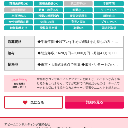
職種未経験OK
業種未経験OK
第二新卒OK
学歴不問
経験者限定
研修・教育あり
転勤なし
リモートOK
土日祝休み
残業20時間以内
産育休活用有
服装自由
女性管理職在籍
休日120日～
育児と両立
ブランクOK
時短勤務あり
資格取得支援
副業OK
国認定取得
応募資格
◆学歴不問 ◆以下いずれかの経験をお持ちの方 ・コ
ンサルティングファームでの実務経験 ・SEとしての
実務経験（要件定義などの上流工程を想定） ・事業
給与
◆想定年収：620万円～2,000万円 └月給41万8,000
会社でのプロジェクトの推進経験 └経営企画、事業企
円〜160万8,400円＋賞与 ※月給には、固定残業代
画、業務改善、プロジェクトリード／マネジメントな
（12万1,700円〜24万2,700円／1ヶ月あたり50時間
勤務地
◆東京・大阪の2拠点で募集 ◆出社×リモートのハイ
ど 【このような方をお待ちしています！】 ◇社会課
分）を含みます 固定残業時間を超えた勤務時間に
ブリッドワークOK 【東京｜二重橋オフィス】 東京都
題・経営課題にコミットし、解決に貢献したい ◇戦
ついては、別途残業代を支給します ※試用期間6ヶ月
千代田区丸の内3-2-3 丸の内二重橋ビルディング
略を描くだけでなく、成果にもこだわりたい ◇グロ
（期間中の条件に変更はありません）
世界的なコンサルティングファームと聞くと、ハードルが高く感
【大阪オフィス】 大阪府大阪市中央区今橋4-1-1 淀
ーバルな環境で多彩な知見を身につけたい ◇キャリ
じるかもしれません。ですが取材で印象的だったのは、チームワ
屋橋三井ビルディング ※(変更の範囲)上記を除く当社
ークを大切にする温かなカルチャー。部署やユニットを越えた連
アと私生活を両立したい
関連勤務地
携が日常的で、多様な専門性を持つメンバー同士が知見を共有し
ながら課題解決に取り組んでいます。また、柔軟な働き方を“自然
に活用できる風土”も魅力。経験を活かし、新たなキャリアに挑戦
詳細を見る
気になる
したい方におすすめしたい企業です。
アビームコンサルティング株式会社