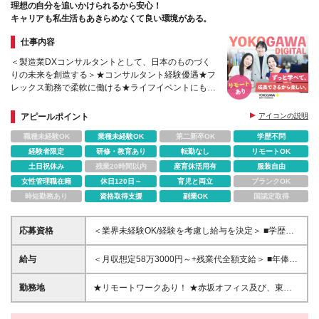
理想の自分を追いかけられるから安心！
キャリアも私生活もあきらめなくて良い環境がある。
仕事内容
＜製造業DXコンサルタントとして、日本のものづく
りの未来を創造する＞★コンサルタント経験優遇★フ
レックス勤務で柔軟に働ける★ライフイベントにも対
応
アピールポイント
アイコンの説明
職種未経験OK
業種未経験OK
第二新卒OK
学歴不問
経験者限定
研修・教育あり
転勤なし
リモートOK
土日祝休み
残業20時間以内
産育休活用有
服装自由
女性管理職在籍
休日120日～
育児と両立
ブランクOK
時短勤務あり
資格取得支援
副業OK
国認定取得
応募資格
＜業界未経験OK/経験を考慮し給与を決定＞ ■学歴不
問 ■コンサルタントとしての経験をお持ちの方 →IT業
界や製造業での経験があれば歓迎します！ ＜求める
給与
＜月収想定58万3000円～+残業代全額支給＞ ■年俸制
人物像＞ □主体的に行動できる方 □新しいことにチャ
(12分割)： 700万円～1200万円 ※経験・スキルを考
レンジする意欲がある方 □製造業の発展に貢献したい
慮し決定します ※残業代は別途支給します ※試用期間
勤務地
★リモートワークあり！ ★赤坂オフィス及び、東京
という意欲がある方 □顧客と深く向き合い、本質的な
6カ月あり（給与・待遇・雇用形態に差異はありませ
都内の各プロジェクト先にて勤務していただきます ■
課題解決に取り組める方
ん） ★ご経験によっては管理職としての採用も！★
赤坂オフィス 東京都港区元赤坂1丁目3-13 赤坂センタ