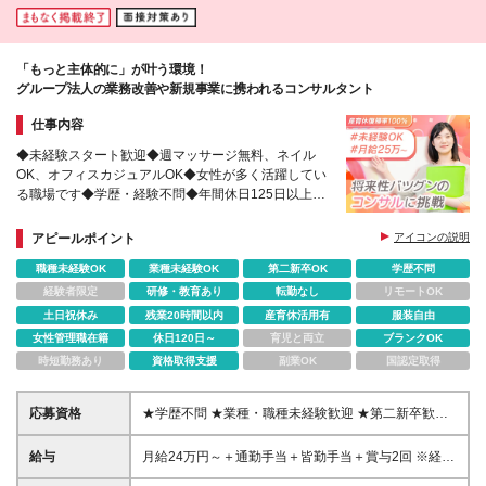
「もっと主体的に」が叶う環境！
グループ法人の業務改善や新規事業に携われるコンサルタント
仕事内容
◆未経験スタート歓迎◆週マッサージ無料、ネイル
OK、オフィスカジュアルOK◆女性が多く活躍してい
る職場です◆学歴・経験不問◆年間休日125日以上
◆20～30代のスタッフ活躍中
アピールポイント
アイコンの説明
職種未経験OK
業種未経験OK
第二新卒OK
学歴不問
経験者限定
研修・教育あり
転勤なし
リモートOK
土日祝休み
残業20時間以内
産育休活用有
服装自由
女性管理職在籍
休日120日～
育児と両立
ブランクOK
時短勤務あり
資格取得支援
副業OK
国認定取得
応募資格
★学歴不問 ★業種・職種未経験歓迎 ★第二新卒歓迎
＼こんな方にぴったりです♪／ ■仕事を通して成長し
たい方 ■新しいことにチャレンジしたい方 ■主体性を
給与
月給24万円～＋通勤手当＋皆勤手当＋賞与2回 ※経
持って働きたい方 ■目標を達成することが好きな方
験・能力を考慮のうえ、決定します。 ※残業代（時間