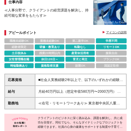
仕事内容
≪人事分野で、クライアントの経営課題を解決し、持
続可能な変革をもたらす≫
アピールポイント
アイコンの説明
職種未経験OK
業種未経験OK
第二新卒OK
学歴不問
経験者限定
研修・教育あり
転勤なし
リモートOK
土日祝休み
残業20時間以内
産育休活用有
服装自由
女性管理職在籍
休日120日～
育児と両立
ブランクOK
時短勤務あり
資格取得支援
副業OK
国認定取得
応募資格
■社会人実務経験2年以上で、以下のいずれかの経験を
満たす方 ・コンサルティングファーム/シンクタンク
において、人事領域でのITまたは業務コンサルティン
給与
月給40万円以上（想定年収580万円〜2000万円） ※
グ経験 ・SIerとして人事領域の経験 ・人事領域のパ
経験・能力を考慮の上、当社規定により決定します。
ッケージ開発経験 ・SAP導入経験（人事領域以外も
※賞与年2回支給 ※試用期間：原則6ヶ月（試用期間中
勤務地
≪在宅・リモートワークあり≫ 東京都中央区八重洲
歓迎） ・事業会社人事の経験 ・BPOサービス企業で
の労働条件は本採用時と同様） ※残業代は全額別途支
二丁目2番1号 東京ミッドタウン八重洲 八重洲セント
人事領域の経験 ■学歴不問
給いたします
ラルタワー15階 ※プロジェクトによりその他全国、
クライアントのビジネスに深く踏み込み、課題を解決し、共に成
海外あり ※在宅勤務制度、リモートワーク制度あり
功を目指す。同社でなら、そんなダイナミックなプロジェクトを
（変更の範囲）上記除く当社関連勤務地
経験できます。社員の心身の健康をサポートする制度や子育て支