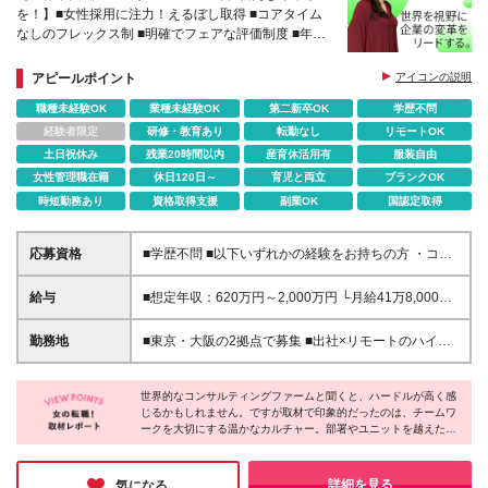
を！】■女性採用に注力！えるぼし取得 ■コアタイム
なしのフレックス制 ■明確でフェアな評価制度 ■年間
休日122日／残業月平均15.4h※2025年度実績
アピールポイント
アイコンの説明
職種未経験OK
業種未経験OK
第二新卒OK
学歴不問
経験者限定
研修・教育あり
転勤なし
リモートOK
土日祝休み
残業20時間以内
産育休活用有
服装自由
女性管理職在籍
休日120日～
育児と両立
ブランクOK
時短勤務あり
資格取得支援
副業OK
国認定取得
応募資格
■学歴不問 ■以下いずれかの経験をお持ちの方 ・コン
サルティングファームでの実務経験 ・SEとしての実
務経験（要件定義などの上流工程を想定） ・事業会
給与
■想定年収：620万円～2,000万円 └月給41万8,000
社でのプロジェクトの推進経験 └経営企画、事業企
円〜160万8,400円＋賞与 ※月給には、固定残業代
画、業務改善、プロジェクトリード／マネジメントな
（12万1,700円〜24万2,700円／1ヶ月あたり50時間
勤務地
■東京・大阪の2拠点で募集 ■出社×リモートのハイブ
ど 【このような方をお待ちしています！】 □社会課
分）を含みます 固定残業時間を超えた勤務時間に
リッドワークOK 【東京｜二重橋オフィス】 東京都千
題・経営課題にコミットし、解決に貢献したい □戦略
ついては、別途残業代を支給します ※試用期間6ヶ月
代田区丸の内3-2-3 丸の内二重橋ビルディング 【大
を描くだけでなく、成果にもこだわりたい □グローバ
（期間中の条件に変更はありません）
世界的なコンサルティングファームと聞くと、ハードルが高く感
阪オフィス】 大阪府大阪市中央区今橋4-1-1 淀屋橋
ルな環境で多彩な知見を身につけたい □キャリアと私
じるかもしれません。ですが取材で印象的だったのは、チームワ
三井ビルディング ※(仕事内容欄：変更の範囲)仕事内
ークを大切にする温かなカルチャー。部署やユニットを越えた連
生活を両立したい
容欄の記載を除く当社業務全般 ※(勤務地欄：変更の
携が日常的で、多様な専門性を持つメンバー同士が知見を共有し
範囲)勤務地欄の記載を除く当社関連勤務地
ながら課題解決に取り組んでいます。また、柔軟な働き方を“自然
に活用できる風土”も魅力。経験を活かし、新たなキャリアに挑戦
詳細を見る
気になる