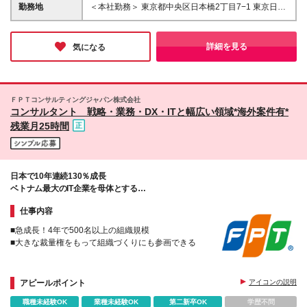
187,090円（固定残業時間50時間0分/月）を含む。超
勤務地
＜本社勤務＞ 東京都中央区日本橋2丁目7−1 東京日本
過した時間外労働の残業手当は追加支給 ※経験・能
橋タワー29F ※在宅勤務・リモートワーク：相談可
力・前職給与などを考慮して決定します ※試用期間3
（在宅） 変更の範囲：会社の定める事業所（リモー
ヵ月あり（期間中の待遇に差異なし）
トワーク含む）
詳細を見る
気になる
ＦＰＴコンサルティングジャパン株式会社
コンサルタント 戦略・業務・DX・ITと幅広い領域*海外案件有*
残業月25時間
日本で10年連続130％成長
ベトナム最大のIT企業を母体とする
外資系総合コンサルティングファーム
仕事内容
■急成長！4年で500名以上の組織規模
■大きな裁量権をもって組織づくりにも参画できる
アピールポイント
アイコンの説明
職種未経験OK
業種未経験OK
第二新卒OK
学歴不問