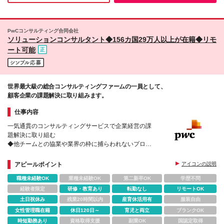
PwCコンサルティング合同会社
ソリューションコンサルタント◆156カ国29万人以上が在籍◆リモ
ート可能
世界最大級の総合コンサルティングファームの一員として、
顧客企業の課題解決に取り組みます。
仕事内容
一気通貫のコンサルティングサービスで企業経営の課
題解決に取り組む
◆他チームとの協業や業界の枠に捕らわれないプロジ
ェクトあり
◆自身が選択できるキャリアパス
アピールポイント
アイコンの説明
◆産育休復帰後の支援体制も万全
職種未経験OK
業種未経験OK
第二新卒OK
学歴不問
経験者限定
研修・教育あり
転勤なし
リモートOK
土日祝休み
残業20時間以内
産育休活用有
服装自由
女性管理職在籍
休日120日～
育児と両立
ブランクOK
時短勤務あり
資格取得支援
副業OK
国認定取得