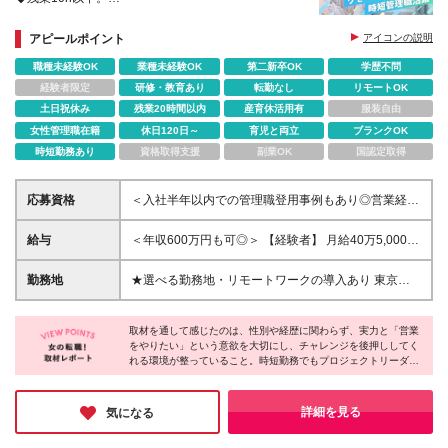
1社で数社分の経験を。一生モノの営業コンサルへ！
IT・メーカー等幅広い業界の組織変革に挑戦。
アピールポイント
アイコンの説明
IS・FS・CSを網羅し、組織を動かすプロとして歩み
職種未経験OK
業種未経験OK
第二新卒OK
学歴不問
ませんか？
経験者限定
研修・教育あり
転勤なし
リモートOK
土日祝休み
残業20時間以内
産育休活用有
服装自由
女性管理職在籍
休日120日～
育児と両立
ブランクOK
時短勤務あり
資格取得支援
副業OK
国認定取得
応募資格
＜入社半年以内での管理職登用事例もあり◎営業経験
者歓迎＞ ◆学歴不問 ◆ブランクOK ◆未経験OK ＼こ
んな方を歓迎します／ ・今のキャリアに満足してい
給与
＜年収600万円も可◎＞ 【経験者】 月給40万5,000円
ない方 ・スピード感のあるキャリアアップがしたい
～50万円 ※上記はみなし残業手当（月40時間
方 ・どこでも通用する営業力を身につけたい方 ・新
分/96,429～119,048円）を含む金額。 超過分は別
勤務地
★選べる勤務地・リモートワークの導入あり 東京・
規事業に携わってみたい方
途支給します。 【未経験】 月給31万9,000円～36万
大阪・名古屋・福岡・札幌・広島・宮城のいずれかの
7,000円 ※上記はみなし残業手当（月40時間
拠点、もしくはお客様先にての勤務となります ◎在
分/75,953～87,381円）を含む金額。 超過分は別途
取材を通して感じたのは、性別や経歴に関わらず、実力と「営業
宅制度あり(※在宅と出社はプロジェクトや業務により
をやりたい」という意欲を大切にし、チャレンジを後押ししてく
支給します。 【時短勤務】 6時間勤務：月給25万
変更があります) ◎勤務地は希望を考慮し決定しま
れる環境が整っていること。時短勤務でもプロジェクトリーダー
7,500円～ 7時間勤務：月給30万円～ ※残業代は全額
す！ ◎転勤は基本ありません(ご本人と相談のうえ決
として活躍できる柔軟性があり、キャリアを追求するもよし、家
別途支給 ※経験・能力を十分考慮したうえで決定しま
定します) 【東京本社】 東京都港区虎ノ門1-23-1 虎ノ
庭との両立を優先するもよし、営業スキルを磨くもよし。一人ひ
す。 ※試用期間3ヵ月あり。期間中の給与・待遇の差
門ヒルズ森タワー18F 【秋葉原営業所】 東京都千代
とりの目標や目的に向かって、会社全体で伴走してくれる。そん
詳細を見る
気になる
異はありません
な温かさと成長性を兼ね備えた会社だと感じました。
田区神田和泉町1-7-2 S-Glanzビル4F 【大阪営業所】
大阪府大阪市淀川区西中島5-11-9 新大阪中里ビル3F