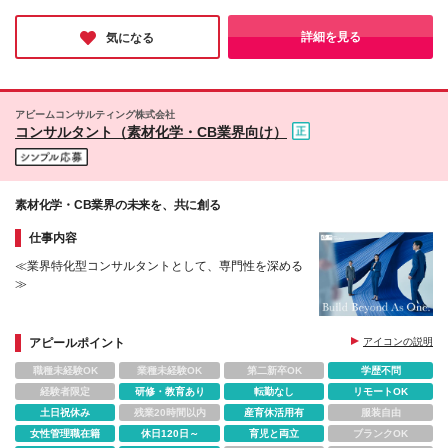
援など完備。福利厚生が充実しており、仕事にもプライベートに
も手を抜きたくない女性が長く働ける環境があります！
詳細を見る
気になる
アビームコンサルティング株式会社
コンサルタント（素材化学・CB業界向け）
素材化学・CB業界の未来を、共に創る
仕事内容
≪業界特化型コンサルタントとして、専門性を深める
≫
アピールポイント
アイコンの説明
職種未経験OK
業種未経験OK
第二新卒OK
学歴不問
経験者限定
研修・教育あり
転勤なし
リモートOK
土日祝休み
残業20時間以内
産育休活用有
服装自由
女性管理職在籍
休日120日～
育児と両立
ブランクOK