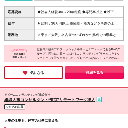
応募資格
◆社会人経験3年～20年程度 ◆専門卒以上 ◆以下い
ずれかのご経験 ・各領域において、コンサルティン
グファームにおけるコンサルタントとしての実務経験
給与
月給制：36万円以上 ※経験・能力などを考慮の上、
・事業会社において経営管理/リスク管理/組織人事/サ
決定いたします。 ※みなし残業30時間含む。 30時
プライチェーン/マーケティング/営業企画/財務経理/
間を超える時間外労働分についての割増賃金は追加で
勤務地
※東京／大阪／名古屋のいずれかの拠点での勤務とな
原価管理等、もしくはSIerにおいてこれらのパッケー
支給。 ※交通費支給（上限あり）
ります ※各領域により異なりますので、詳細はお問合
ジ導入に関する経験
せください 【本社】 東京都千代田区大手町1-2-1
世界最大級のプロフェッショナルサービスファームであるPwCグ
Otemachi One タワー 【大阪オフィス】 大阪市北区
ループ。同社は、日本におけるコンサルティングサービスをミッ
大深町4-20 グランフロント大阪 タワー A 36階 【名古
ションとして設立されました。グローバルなネットワークがあ
屋オフィス】 愛知県名古屋市中村区名駅1-1-4 JRセ
り、意欲やスキルがあれば海外への異動やマネジメント職へのキ
ントラルタワーズ 38階
ャリアアップも可能。ベビーシッターの利用補助や産育休制度な
ど、子育てをしながら働ける環境も整っておりライフイベントを
詳細を見る
気になる
迎えても長くキャリアを築いていける会社だと感じました。
アビームコンサルティング株式会社
組織人事コンサルタント*東京*リモートワーク導入
人事の仕事を、経営の仕事に変える