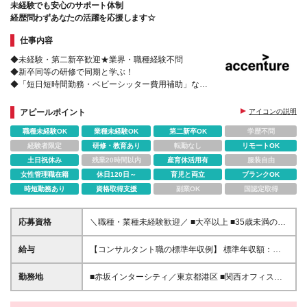
未経験でも安心のサポート体制
経歴問わずあなたの活躍を応援します☆
仕事内容
◆未経験・第二新卒歓迎★業界・職種経験不問
◆新卒同等の研修で同期と学ぶ！
◆「短日短時間勤務・ベビーシッター費用補助」など
多様なキャリアパスへの支援制度が充実！
アピールポイント
アイコンの説明
職種未経験OK
業種未経験OK
第二新卒OK
学歴不問
経験者限定
研修・教育あり
転勤なし
リモートOK
土日祝休み
残業20時間以内
産育休活用有
服装自由
女性管理職在籍
休日120日～
育児と両立
ブランクOK
時短勤務あり
資格取得支援
副業OK
国認定取得
応募資格
＼職種・業種未経験歓迎／ ■大卒以上 ■35歳未満の方
（長期キャリア形成のための例外事由 3号のイ） 第二
新卒をはじめ、子育てなどのブランクを経て再度キャ
給与
【コンサルタント職の標準年収例】 標準年収額：
リアを築きたい方や、 未経験からIT業界でスキルを身
6,630,000円（個人/法人業績賞与および各種手当を含
に着けたい方のチャレンジを支援しています。 ※英語
んだ場合の理論値） 年額基本給：4,800,000円、月額
勤務地
■赤坂インターシティ／東京都港区 ■関西オフィス／
力を活かせる業務もあります。（語学力は必須ではあ
基本給：400,000円（年額基本給12分割） ※職種や勤
大阪府大阪市北区 ■アクセンチュア・イノベーション
りません）
務地によって異なりますため、詳細はエントリー後に
センター北海道／北海道札幌市 ■アクセンチュア・ア