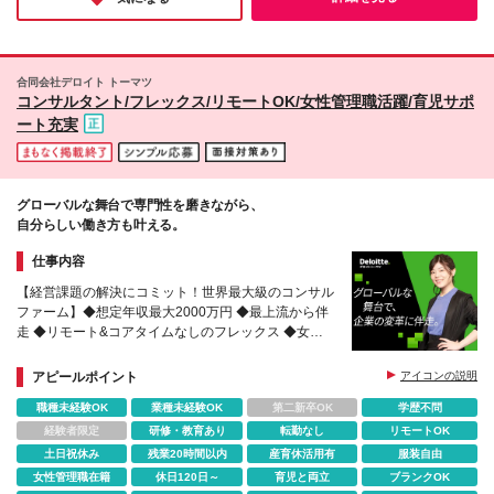
したい方におすすめしたい企業です。
合同会社デロイト トーマツ
コンサルタント/フレックス/リモートOK/女性管理職活躍/育児サポ
ート充実
グローバルな舞台で専門性を磨きながら、
自分らしい働き方も叶える。
仕事内容
【経営課題の解決にコミット！世界最大級のコンサル
ファーム】◆想定年収最大2000万円 ◆最上流から伴
走 ◆リモート&コアタイムなしのフレックス ◆女性
管理職活躍 ◆ライフイベントと両立できる制度充実
アピールポイント
アイコンの説明
職種未経験OK
業種未経験OK
第二新卒OK
学歴不問
経験者限定
研修・教育あり
転勤なし
リモートOK
土日祝休み
残業20時間以内
産育休活用有
服装自由
女性管理職在籍
休日120日～
育児と両立
ブランクOK