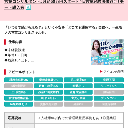
営業コンサルタント#月給50万円スタート可#営業経験者優遇#リモ
ート導入有
「いつまで続けられる？」という不安を「どこでも通用する」自信へ。一生モ
ノの営業コンサルスキルを。
仕事内容
◆未経験歓迎
◆年休130日可
◆残業10h以下。
1社で数社分の経験を。一生モノの営業コンサルへ！
IT・メーカー等幅広い業界の組織変革に挑戦。
アピールポイント
アイコンの説明
IS・FS・CSを網羅し、組織を動かすプロとして歩み
職種未経験OK
業種未経験OK
第二新卒OK
学歴不問
ませんか？
経験者限定
研修・教育あり
転勤なし
リモートOK
土日祝休み
残業20時間以内
産育休活用有
服装自由
女性管理職在籍
休日120日～
育児と両立
ブランクOK
時短勤務あり
資格取得支援
副業OK
国認定取得
応募資格
＜入社半年以内での管理職登用事例もあり◎営業経験
者歓迎＞ ◆学歴不問 ◆ブランクOK ◆未経験OK ＼こ