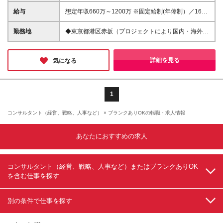
ンサルタント、ITコンサルタント、sler営業、PMなど
の経験 ※事業企画、業務改革、IT戦略・導入、BI等の
給与
想定年収660万～1200万 ※固定給制(年俸制）／16分
プロジェクト経験者 ※ERP・SCM・CRM等の導入コ
割 ┗標準年俸額の16分の1を毎月支給。6月、12月賞
ンサルティング、業務系システム開発プロジェクト経
与を支給。 ※経験・スキルを考慮の上、同社規定によ
勤務地
◆東京都港区赤坂（プロジェクトにより国内・海外へ
験者 ※ビジネス知識やITスキルを活かし、多種多様な
り決定されます。 ※半期年俸制(年2回の昇給チャン
の短期出張有） 本社：東京都港区赤坂2-17-7 赤坂溜
業種・テーマのプロジェクトにチャレンジしたい方
ス) ※試用期間3ヶ月間あり
池タワー ※基本的にクライアント先常駐 (変更の範囲)
◆求める志向性： ・他者や社会をよりよくしたいと
上記を除く当社関連勤務地
詳細を見る
気になる
いう貢献志向をお持ちの方 ・常に問題意識を持ち、
自ら考え行動している方 ・チームで協働しながら
業務を進めることに優れている方 ※社会貢献をしてい
きたい方、課題解決をしていきたい方などが活躍して
1
おります ※スポーツビジネスや地方創生に携われるチ
ャンスもあります
コンサルタント（経営、戦略、人事など） × ブランクありOKの転職・求人情報
あなたにおすすめの求人
コンサルタント（経営、戦略、人事など）またはブランクありOK
を含む仕事を探す
別の条件で仕事を探す