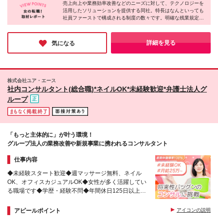
ご確認ください。 ※上記年俸に加え業績賞与（年1回
売上向上や業務効率改善などのニーズに対して、テクノロジーを
ドバンスト・テクノロジーセンター仙台／宮城県仙台
活用したソリューションを提供する同社。特長はなんといっても
／12月）と諸手当を別途支給いたします。 ※残業代
市 ■アクセンチュア・アドバンスト・テクノロジーセ
社員ファーストで構成される制度の数々です。明確な残業規定
は別途全額支給します。 ※試用期間6ヶ月間内の給与･
ンター名古屋／愛知県名古屋市 ■アクセンチュア・ア
や、世界中のどのポジションにもジョブチェンジが気軽にできる
待遇差異はございません。 ＊給与改訂 年1回 (6月)
ドバンスト・テクノロジーセンター福岡／福岡県福岡
社内異動制度など、社員の働き方やキャリア形成に寄り添う仕組
※対象月に関しては変動する可能性もあり ＊業績賞与
市 ※選考時に希望の勤務地をお伝えください ※変更の
みが目白押しです。常に時代に即したカタチに適応していくアッ
詳細を見る
気になる
年1回（12月）※賞与支給月は変更となる可能性あり
プデート型の職場に身を置きたい方にオススメです。
範囲：上記を除く当社関連勤務地
株式会社ユア・エース
社内コンサルタント(総合職)*ネイルOK*未経験歓迎*弁護士法人グ
ループ
「もっと主体的に」が叶う環境！
グループ法人の業務改善や新規事業に携われるコンサルタント
仕事内容
◆未経験スタート歓迎◆週マッサージ無料、ネイル
OK、オフィスカジュアルOK◆女性が多く活躍してい
る職場です◆学歴・経験不問◆年間休日125日以上
◆20～30代のスタッフ活躍中
アピールポイント
アイコンの説明