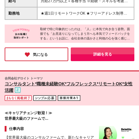
給与
月給27万円以上＋各種手当 ※経験・スキルを考慮し
問） ※学歴不問です！ ＊ｰこんな方にピッタリですｰ
て決定いたします。 ※上記には固定残業代（40時間
＊ ・誰かを喜ばせる仕事がしたい方 ・サプライズや
分／64,286円～）を含み、超過分は別途支給 ※試用
勤務地
★週1日リモートワークOK ★フリーアドレス制導入
人を喜ばせることが好きな方 ・仕事を通じて論理的
期間3ヶ月（期間中の待遇に差異なし）
★転勤なし 【本社】 東京都品川区西五反田3-15-6 リ
思考力を身に付けたい方 ・コミュニケーションやチ
ードシー目黒不動前ビル 4F ※変更の範囲：上記を除
ームワークを大切にして働きたい方
取材で特に印象的だったのは、「人」に本気で向き合う姿勢。面
く当社関連勤務地
接でも「お見送りになってしまう方へも本気でフィードバックを
する」というお話に、会社全体の温かさと利他の心を強く感じま
した。幼稚園の先生から転身し活躍されている方もおり、チーム
全員でフォローし合う体制が完璧です!「誰かを喜ばせることが好
き」「一生モノのスキルを身につけたい」という熱い想いを持つ
詳細を見る
気になる
方に、ぜひ自信を持っておすすめしたい企業です！
合同会社デロイト トーマツ
コンサルタント*職種未経験OK*フルフレックス*リモートOK*女性
活躍
≪キャリアチェンジ歓迎！≫
世界最大級のファームで
顧客の課題にEnd to Endで伴走するコンサルタントへ
仕事内容
【世界最大級のコンサルファームで、新たなキャリア