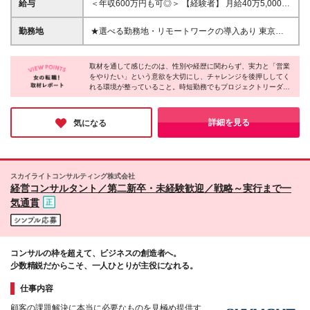
んな方を歓迎します／ ・今のキャリアに満足してい
給与
＜年収600万円も可◎＞ 【経験者】 月給40万5,000円
ない方 ・スピード感のあるキャリアアップがしたい
～50万円 ※上記はみなし残業手当（月40時間
方 ・どこでも通用する営業力を身につけたい方 ・新
分/96,429～119,048円）を含む金額。 超過分は別
勤務地
★選べる勤務地・リモートワークの導入あり 東京・
規事業に携わってみたい方
途支給します。 【未経験】 月給31万9,000円～36万
大阪・名古屋・福岡・札幌・広島・宮城のいずれかの
7,000円 ※上記はみなし残業手当（月40時間
拠点、もしくはお客様先にての勤務となります ◎在
分/75,953～87,381円）を含む金額。 超過分は別途
取材を通して感じたのは、性別や経歴に関わらず、実力と「営業
宅制度あり(※在宅と出社はプロジェクトや業務により
をやりたい」という意欲を大切にし、チャレンジを後押ししてく
支給します。 【時短勤務】 6時間勤務：月給25万
変更があります) ◎勤務地は希望を考慮し決定しま
れる環境が整っていること。時短勤務でもプロジェクトリーダー
7,500円～ 7時間勤務：月給30万円～ ※残業代は全額
す！ ◎転勤は基本ありません(ご本人と相談のうえ決
として活躍できる柔軟性があり、キャリアを追求するもよし、家
別途支給 ※経験・能力を十分考慮したうえで決定しま
定します) 【東京本社】 東京都港区虎ノ門1-23-1 虎ノ
庭との両立を優先するもよし、営業スキルを磨くもよし。一人ひ
す。 ※試用期間3ヵ月あり。期間中の給与・待遇の差
門ヒルズ森タワー18F 【秋葉原営業所】 東京都千代
とりの目標や目的に向かって、会社全体で伴走してくれる。そん
詳細を見る
気になる
異はありません
な温かさと成長性を兼ね備えた会社だと感じました。
田区神田和泉町1-7-2 S-Glanzビル4F 【大阪営業所】
大阪府大阪市淀川区西中島5-11-9 新大阪中里ビル3F
【名古屋営業所】 愛知県名古屋市東区泉1-15-14 アル
ピニストビル6F 【福岡営業所】 福岡県福岡市中央区
スカイライトコンサルティング株式会社
大名1-2-23 ビジネス・ワンけやき通りビル3F 【札幌
経営コンサルタント／第二新卒・未経験歓迎／戦略～実行まで一
営業所】 北海道札幌市中央区南一条西4-5-1 札幌大手
気通貫
町ビル5F 【広島営業所】 広島県広島市中区大手町2-
8-1 大手町スクエア8階（B） 【仙台営業所】 宮城県
仙台市青葉区中央4-10-3 JMFビル仙台01 (変更の範
囲)上記を除く当社関連勤務地
コンサルの枠を超えて、ビジネスの創造者へ。
少数精鋭だからこそ、一人ひとりが主役になれる。
仕事内容
顧客の課題解決に本当に必要なものを見極め提供す