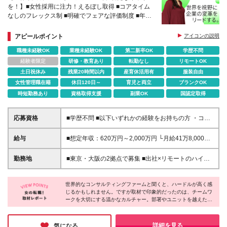
を！】■女性採用に注力！えるぼし取得 ■コアタイム
なしのフレックス制 ■明確でフェアな評価制度 ■年間
休日122日／残業月平均15.4h※2025年度実績
アピールポイント
アイコンの説明
職種未経験OK
業種未経験OK
第二新卒OK
学歴不問
経験者限定
研修・教育あり
転勤なし
リモートOK
土日祝休み
残業20時間以内
産育休活用有
服装自由
女性管理職在籍
休日120日～
育児と両立
ブランクOK
時短勤務あり
資格取得支援
副業OK
国認定取得
応募資格
■学歴不問 ■以下いずれかの経験をお持ちの方 ・コン
サルティングファームでの実務経験 ・SEとしての実
務経験（要件定義などの上流工程を想定） ・事業会
給与
■想定年収：620万円～2,000万円 └月給41万8,000
社でのプロジェクトの推進経験 └経営企画、事業企
円〜160万8,400円＋賞与 ※月給には、固定残業代
画、業務改善、プロジェクトリード／マネジメントな
（12万1,700円〜24万2,700円／1ヶ月あたり50時間
勤務地
■東京・大阪の2拠点で募集 ■出社×リモートのハイブ
ど 【このような方をお待ちしています！】 □社会課
分）を含みます 固定残業時間を超えた勤務時間に
リッドワークOK 【東京｜二重橋オフィス】 東京都千
題・経営課題にコミットし、解決に貢献したい □戦略
ついては、別途残業代を支給します ※試用期間6ヶ月
代田区丸の内3-2-3 丸の内二重橋ビルディング 【大
を描くだけでなく、成果にもこだわりたい □グローバ
（期間中の条件に変更はありません）
世界的なコンサルティングファームと聞くと、ハードルが高く感
阪オフィス】 大阪府大阪市中央区今橋4-1-1 淀屋橋
ルな環境で多彩な知見を身につけたい □キャリアと私
じるかもしれません。ですが取材で印象的だったのは、チームワ
三井ビルディング ※(仕事内容欄：変更の範囲)仕事内
ークを大切にする温かなカルチャー。部署やユニットを越えた連
生活を両立したい
容欄の記載を除く当社業務全般 ※(勤務地欄：変更の
携が日常的で、多様な専門性を持つメンバー同士が知見を共有し
範囲)勤務地欄の記載を除く当社関連勤務地
ながら課題解決に取り組んでいます。また、柔軟な働き方を“自然
に活用できる風土”も魅力。経験を活かし、新たなキャリアに挑戦
詳細を見る
気になる