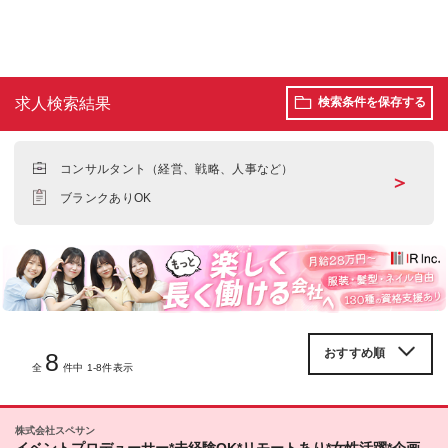
求人検索結果
検索条件を保存する
コンサルタント（経営、戦略、人事など）
＞
ブランクありOK
8
全
件中 1-8件表示
株式会社スペサン
イベントプロデューサー*未経験OK*リモートあり*女性活躍*企画