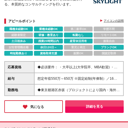
る、本質的なコンサルティングを行います。
アピールポイント
アイコンの説明
職種未経験OK
業種未経験OK
第二新卒OK
学歴不問
経験者限定
研修・教育あり
転勤なし
リモートOK
土日祝休み
残業20時間以内
産育休活用有
服装自由
女性管理職在籍
休日120日～
育児と両立
ブランクOK
時短勤務あり
資格取得支援
副業OK
国認定取得
応募資格
◆必須要件： ・大卒以上(大学院卒、MBA歓迎) ・社
会人経験3年～6年程度の方（経験不問） ※コンサル
タントしての素養やマインドを重視します ◆求める
給与
想定年収550万～650万 ※固定給制(年俸制）／16分割
志向性： ・他者や社会をよりよくしたいという貢献
┗標準年俸額の16分の1を毎月支給。6月、12月賞与
志向をお持ちの方 ・常に問題意識を持ち、自ら考え
を支給。 ※経験・スキルを考慮の上、同社規定により
勤務地
◆東京都港区赤坂（プロジェクトにより国内・海外へ
行動している方 ・チームで協働しながら業務を進
決定されます。 ※半期年俸制(年2回の昇給チャンス)
の短期出張有） 本社：東京都港区赤坂2-17-7 赤坂溜
めることに優れている方 ※社会貢献をしていきたい
※試用期間3ヶ月間あり
池タワー ※基本的にクライアント先常駐 (変更の範囲)
方、課題解決をしていきたい方などが活躍しておりま
上記を除く当社関連勤務地
詳細を見る
気になる
す ※スポーツビジネスや地方創生に携われるチャンス
もあります