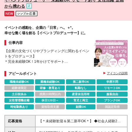
から携わる
イベントの感動を、企業の「日常」へ。＋*。
幸せな働く場を創る【イベントプロデューサー】に。
仕事内容
【企業の文化づくりやブランディングに関わるイベン
トをプロデュース】
＊完全未経験OK！1年かけてサポート
＊イベントコンセプトの企画・運営までトータルに携
わる
アピールポイント
アイコンの説明
＊年休120日以上・リモートあり・フレックス
職種未経験OK
業種未経験OK
第二新卒OK
学歴不問
経験者限定
研修・教育あり
転勤なし
リモートOK
土日祝休み
残業20時間以内
産育休活用有
服装自由
女性管理職在籍
休日120日～
育児と両立
ブランクOK
時短勤務あり
資格取得支援
副業OK
国認定取得
応募資格
【＊未経験歓迎＆第二新卒OK＊】 ◆社会人経験2年
以上 ◆基本的なPCスキル ◆業務の中で、相手のニー
ズや課題をヒアリングし、形にしてきた経験（職種不