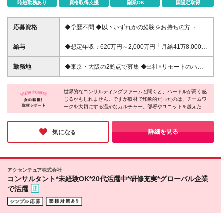
時短勤務あり
資格取得支援
副業OK
国認定取得
応募資格
◆学歴不問 ◆以下いずれかの経験をお持ちの方 ・コ
ンサルティングファームでの実務経験 ・SEとしての
実務経験（要件定義などの上流工程を想定） ・事業
給与
◆想定年収：620万円～2,000万円 └月給41万8,000
会社でのプロジェクトの推進経験 └経営企画、事業企
円〜160万8,400円＋賞与 ※月給には、固定残業代
画、業務改善、プロジェクトリード／マネジメントな
（12万1,700円〜24万2,700円／1ヶ月あたり50時間
勤務地
◆東京・大阪の2拠点で募集 ◆出社×リモートのハイ
ど 【このような方をお待ちしています！】 ◇社会課
分）を含みます 固定残業時間を超えた勤務時間に
ブリッドワークOK 【東京｜二重橋オフィス】 東京都
題・経営課題にコミットし、解決に貢献したい ◇戦
ついては、別途残業代を支給します ※試用期間6ヶ月
千代田区丸の内3-2-3 丸の内二重橋ビルディング
略を描くだけでなく、成果にもこだわりたい ◇グロ
（期間中の条件に変更はありません）
世界的なコンサルティングファームと聞くと、ハードルが高く感
【大阪オフィス】 大阪府大阪市中央区今橋4-1-1 淀
ーバルな環境で多彩な知見を身につけたい ◇キャリ
じるかもしれません。ですが取材で印象的だったのは、チームワ
屋橋三井ビルディング ※(変更の範囲)上記を除く当社
ークを大切にする温かなカルチャー。部署やユニットを越えた連
アと私生活を両立したい
関連勤務地
携が日常的で、多様な専門性を持つメンバー同士が知見を共有し
ながら課題解決に取り組んでいます。また、柔軟な働き方を“自然
に活用できる風土”も魅力。経験を活かし、新たなキャリアに挑戦
詳細を見る
気になる
したい方におすすめしたい企業です。
アクセンチュア株式会社
コンサルタント*未経験OK*20代活躍中*研修充実*グローバル企業
で活躍