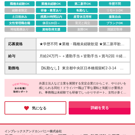
職種未経験OK
業種未経験OK
第二新卒OK
学歴不問
経験者限定
研修・教育あり
転勤なし
リモートOK
土日祝休み
残業20時間以内
産育休活用有
服装自由
女性管理職在籍
休日120日～
育児と両立
ブランクOK
時短勤務あり
資格取得支援
副業OK
国認定取得
応募資格
★学歴不問 ★業種・職種未経験歓迎 ★第二新卒歓迎
＼こんな方にぴったりです♪／ ■仕事を通して成長し
たい方 ■新しいことにチャレンジしたい方 ■主体性を
給与
月給24万円～＋通勤手当＋皆勤手当＋賞与2回 ※経
持って働きたい方 ■目標を達成することが好きな方
験・能力を考慮のうえ、決定します。 ※残業代（時間
外手当）は別途全額支給 ※通勤手当は月5万円まで支
勤務地
【転勤なし】 東京都中央区日本橋堀留町2-3-14 堀
給 ※皆勤手当は1万円支給 ※賞与は入社1年以上の従
留THビル2階 ※グループ会社（弁護士法人ユア・エー
業員を対象に、会社の業績、個人の成果により支給さ
ス）と同様の勤務地 ※(変更の範囲)上記を除く当社関
れます ※給与はスキル・経験・能力を考慮して決定し
弁護士法人など士業を展開する安定企業だからこそ、やりがいを
連勤務地
感じられる同社！ドライバー職は丁寧な運転と気配りが重視さ
ます ◆年功序列なしで公平な評価システム◆ 実力と
れ、事務職は未経験でも研修でしっかりサポート。女性が多く活
やる気を積極的に評価をする風土で、「自ら課題を見
躍する職場で働きやすい環境も整っています♪ どちらも意欲や人
つけ提案した回数・質」「プロジェクトをやり切った
柄重視の採用なので、経験よりもあなたらしさや前向きな姿勢を
実行力」「周囲を巻き込むコミュニケーション力」な
大切にしています。安定性抜群の同社で新たなキャリアをスター
詳細を見る
気になる
どを総合的に評価します。 実際に、入社3年目・20代
トさせませんか？
でチームのリーダーとして複数法人の改善プロジェク
トを任されているメンバーも在籍しており、20代から
リーダー・管理職のチャンスも大いにあります。
インプレックスアンドカンパニー株式会社